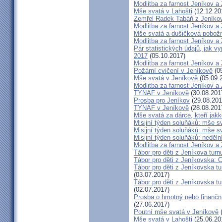
Modlitba za farnost Jeníkov a
Mše svatá v Lahošti
(12.12.20
Zemřel Radek Tabáň z Jeníko
Modlitba za farnost Jeníkov a
Mše svatá a dušičková pobožn
Modlitba za farnost Jeníkov a
Pár statistických údajů, jak 
2017
(05.10.2017)
Modlitba za farnost Jeníkov a
Požární cvičení v Jeníkově
(05
Mše svatá v Jeníkově
(05.09.
Modlitba za farnost Jeníkov a
TYNAF v Jeníkově
(30.08.201
Prosba pro Jeníkov
(29.08.201
TYNAF v Jeníkově
(28.08.201
Mše svatá za dárce, kteří jakko
Misijní týden soluňáků: mše s
Misijní týden soluňáků: mše 
Misijní týden soluňáků: neděl
Modlitba za farnost Jeníkov a
Tábor pro děti z Jeníkova turn
Tábor pro děti z Jeníkovska: 
Tábor pro děti z Jeníkovska t
(03.07.2017)
Tábor pro děti z Jeníkovska t
(02.07.2017)
Prosba o hmotný nebo finanční 
(27.06.2017)
Poutní mše svatá v Jeníkově
(
Mše svatá v Lahošti
(25.06.20