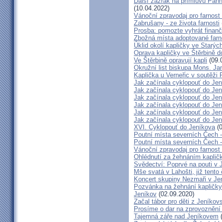
Další zázrak na přímluvu Pann
(10.04.2022)
Vánoční zpravodaj pro farnos
Zabrušany - ze života farnosti
Prosba: pomozte vyhrát finanč
Zbožná místa adoptované farn
Úklid okolí kapličky ve Starýc
Oprava kapličky ve Štěrbině 
Ve Štěrbině opravují kapli
(09.
Okružní list biskupa Mons. J
Kaplička u Verneřic v soutěži
Jak začínala cyklopouť do Jen
Jak začínala cyklopouť do Jen
Jak začínala cyklopouť do Jen
Jak začínala cyklopouť do Jen
Jak začínala cyklopouť do Jen
Jak začínala cyklopouť do Jen
XVI. Cyklopouť do Jeníkova
(0
Poutní místa severních Čech 
Poutní místa severních Čech 
Vánoční zpravodaj pro farnos
Ohlédnutí za žehnáním kapličk
Svědectví: Poprvé na pouti v 
Mše svatá v Lahošti, již tento 
Koncert skupiny Nezmaři v Je
Pozvánka na žehnání kapličky 
Jeníkov
(02.09.2020)
Začal tábor pro děti z Jeníkov
Prosíme o dar na zprovoznění
Tajemná záře nad Jeníkovem
(