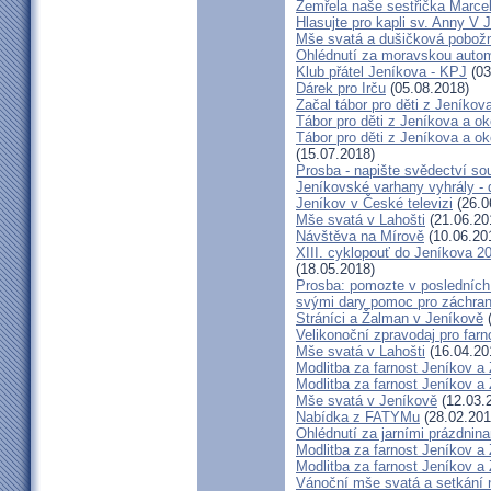
Zemřela naše sestřička Marce
Hlasujte pro kapli sv. Anny V 
Mše svatá a dušičková pobožn
Ohlédnutí za moravskou autom
Klub přátel Jeníkova - KPJ
(03
Dárek pro Irču
(05.08.2018)
Začal tábor pro děti z Jeníkova
Tábor pro děti z Jeníkova a oko
Tábor pro děti z Jeníkova a ok
(15.07.2018)
Prosba - napište svědectví so
Jeníkovské varhany vyhrály - 
Jeníkov v České televizi
(26.0
Mše svatá v Lahošti
(21.06.20
Návštěva na Mírově
(10.06.20
XIII. cyklopouť do Jeníkova 2
(18.05.2018)
Prosba: pomozte v posledních 
svými dary pomoc pro záchran
Stráníci a Žalman v Jeníkově
(
Velikonoční zpravodaj pro far
Mše svatá v Lahošti
(16.04.20
Modlitba za farnost Jeníkov a
Modlitba za farnost Jeníkov a
Mše svatá v Jeníkově
(12.03.
Nabídka z FATYMu
(28.02.201
Ohlédnutí za jarními prázdnin
Modlitba za farnost Jeníkov a
Modlitba za farnost Jeníkov a
Vánoční mše svatá a setkání