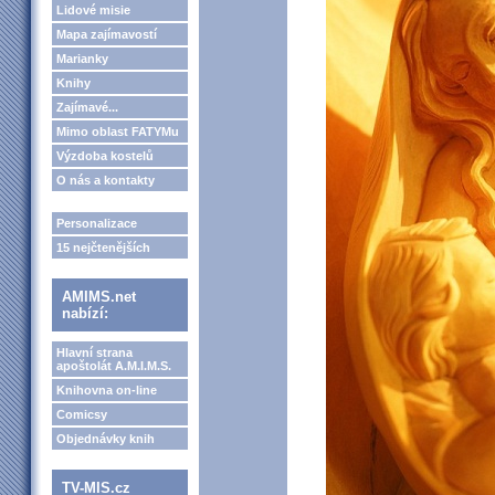
Lidové misie
Mapa zajímavostí
Marianky
Knihy
Zajímavé...
Mimo oblast FATYMu
Výzdoba kostelů
O nás a kontakty
Personalizace
15 nejčtenějších
AMIMS.net
nabízí:
Hlavní strana
apoštolát A.M.I.M.S.
Knihovna on-line
Comicsy
Objednávky knih
TV-MIS.cz