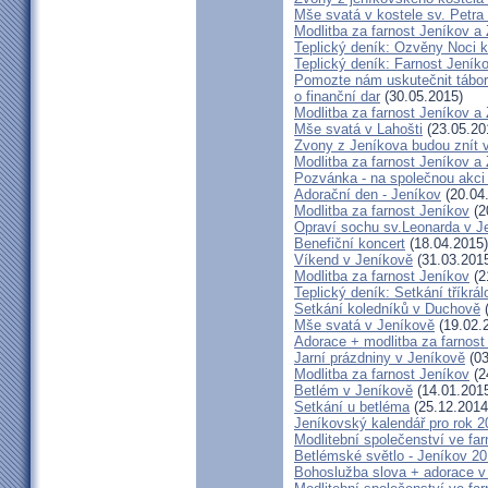
Mše svatá v kostele sv. Petra
Modlitba za farnost Jeníkov a
Teplický deník: Ozvěny Noci k
Teplický deník: Farnost Jeníko
Pomozte nám uskutečnit tábor 
o finanční dar
(30.05.2015)
Modlitba za farnost Jeníkov a
Mše svatá v Lahošti
(23.05.20
Zvony z Jeníkova budou znít 
Modlitba za farnost Jeníkov a
Pozvánka - na společnou akci
Adorační den - Jeníkov
(20.04
Modlitba za farnost Jeníkov
(2
Opraví sochu sv.Leonarda v J
Benefiční koncert
(18.04.2015)
Víkend v Jeníkově
(31.03.201
Modlitba za farnost Jeníkov
(2
Teplický deník: Setkání tříkr
Setkání koledníků v Duchově
(
Mše svatá v Jeníkově
(19.02.
Adorace + modlitba za farno
Jarní prázdniny v Jeníkově
(03
Modlitba za farnost Jeníkov
(2
Betlém v Jeníkově
(14.01.201
Setkání u betléma
(25.12.2014
Jeníkovský kalendář pro rok 2
Modlitební společenství ve far
Betlémské světlo - Jeníkov 2
Bohoslužba slova + adorace v 