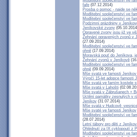
Modlitební společenství ve fa
faře
(07.12.2014)
Prosba o pomoc - najde se ně
Modlitební společenství ve far
Modlitební společenství ve far
Podzimní prázdniny v Jeníkov
Jeníkovské zvony
(05.10.2014
Opravené zvony jsou již ve vě
Žehnání opravených zvonů v 
(27.09.2014)
Modlitební společenství ve far
ohně
(17.09.2014)
Moravská pouť do Jeníkova, jet
Žehnání zvonů v Jeníkově
(16
Modlitební společenství ve far
ohně
(09.09.2014)
Mše svatá ve farnosti Jeník
Výročí 15-let adopce farnosti
Mše svatá ve farním kostele s
Mše svatá v Lahošti
(02.08.20
Mše svatá v Zábrušanech + B
Uctění památky zesnulých v rám
Jeníkov
(31.07.2014)
Mše svatá v Hudcově -vesnice 
Mše svaté ve farnosti Jeníkov
Modlitební společenství ve far
(28.07.2014)
Letní tábory pro děti z Jeníko
Ohlédnutí za IX.cyklopoutí z 
Modlitební společenství ve far