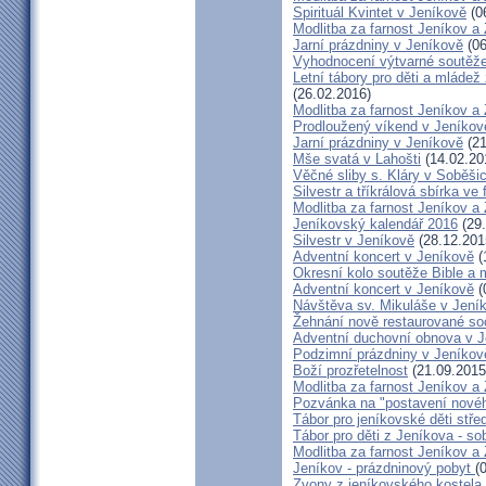
Spirituál Kvintet v Jeníkově
(0
Modlitba za farnost Jeníkov a
Jarní prázdniny v Jeníkově
(06
Vyhodnocení výtvarné soutěž
Letní tábory pro děti a mládež
(26.02.2016)
Modlitba za farnost Jeníkov a
Prodloužený víkend v Jeníkov
Jarní prázdniny v Jeníkově
(21
Mše svatá v Lahošti
(14.02.20
Věčné sliby s. Kláry v Soběši
Silvestr a tříkrálová sbírka ve
Modlitba za farnost Jeníkov a
Jeníkovský kalendář 2016
(29.
Silvestr v Jeníkově
(28.12.201
Adventní koncert v Jeníkově
(
Okresní kolo soutěže Bible a
Adventní koncert v Jeníkově
(
Návštěva sv. Mikuláše v Jení
Žehnání nově restaurované so
Adventní duchovní obnova v 
Podzimní prázdniny v Jeníkov
Boží prozřetelnost
(21.09.2015
Modlitba za farnost Jeníkov a
Pozvánka na "postavení novéh
Tábor pro jeníkovské děti střed
Tábor pro děti z Jeníkova - so
Modlitba za farnost Jeníkov a
Jeníkov - prázdninový pobyt
(
Zvony z jeníkovského kostela