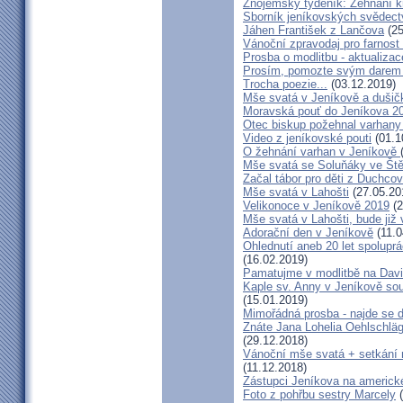
Znojemský týdeník: Žehnání k
Sborník jeníkovských svědect
Jáhen František z Lančova
(25
Vánoční zpravodaj pro farnos
Prosba o modlitbu - aktualizac
Prosím, pomozte svým darem z
Trocha poezie...
(03.12.2019)
Mše svatá v Jeníkově a dušič
Moravská pouť do Jeníkova 2
Otec biskup požehnal varhany
Video z jeníkovské pouti
(01.1
O žehnání varhan v Jeníkově
Mše svatá se Soluňáky ve Ště
Začal tábor pro děti z Duchcov
Mše svatá v Lahošti
(27.05.20
Velikonoce v Jeníkově 2019
(2
Mše svatá v Lahošti, bude již 
Adorační den v Jeníkově
(11.0
Ohlednutí aneb 20 let spolupr
(16.02.2019)
Pamatujme v modlitbě na Dav
Kaple sv. Anny v Jeníkově so
(15.01.2019)
Mimořádná prosba - najde se 
Znáte Jana Lohelia Oehlschlä
(29.12.2018)
Vánoční mše svatá + setkání
(11.12.2018)
Zástupci Jeníkova na americk
Foto z pohřbu sestry Marcely
(