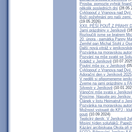
Prosba: pomozte vyhrát finanč
několik posledních dní
(28.05.
Cyklopouť z Vranova nad Dyjí
Boží požehnání pro naši zemi.
(19.05.2026)
XXII. PĚŠÍ POUŤ Z PRAHY 
Jarní prázdniny v Jeníkově
(18
Rozloučili jsme se bratrem Mi
20. února - památka Panny Ma
Zemřel pan Michal Stohl z O
Další nová vitráž v jeníkovsk
Pozvánka na moravskou autom
Pozvání na mše svaté se Sol
Krádež v Jeníkově
(10.07.202
Poutní mše sv. v Jeníkově
(05
Cyklopouť z Vranova nad Dyjí
Adorační den v Jeníkově 2025
V neděli si připomeneme jeník
Zveme na jarní prázdniny s 
Silvestr v Jeníkově
(10.01.202
Vánoční mše svatá v Jeníkov
Prosíme, hlasujte pro Jeníkov
Článek v listu Heimatruf o Jen
Pozvánka na moravskou autom
Možnost vstoupit do KPJ - klu
pouti
(10.09.2024)
Teplický deník: V Jeníkově že
Misijní týden soluňáků: Papež
Kázání arcibiskupa Okola při 
FOTO: Biřmování Jeníkov 8.6