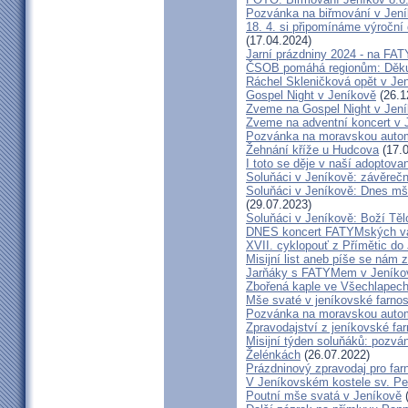
Pozvánka na biřmování v Jen
18. 4. si připomínáme výroční
(17.04.2024)
Jarní prázdniny 2024 - na F
ČSOB pomáhá regionům: Děku
Ráchel Skleničková opět v Je
Gospel Night v Jeníkově
(26.1
Zveme na Gospel Night v Jen
Zveme na adventní koncert v 
Pozvánka na moravskou autom
Žehnání kříže u Hudcova
(17.0
I toto se děje v naší adoptovan
Soluňáci v Jeníkově: závěreč
Soluňáci v Jeníkově: Dnes mše
(29.07.2023)
Soluňáci v Jeníkově: Boží Tě
DNES koncert FATYMských va
XVII. cyklopouť z Přímětic do
Misijní list aneb píše se nám 
Jarňáky s FATYMem v Jeníko
Zbořená kaple ve Všechlapech
Mše svaté v jeníkovské farno
Pozvánka na moravskou autom
Zpravodajství z jeníkovské farn
Misijní týden soluňáků: pozvá
Želénkách
(26.07.2022)
Prázdninový zpravodaj pro far
V Jeníkovském kostele sv. Pet
Poutní mše svatá v Jeníkově
(