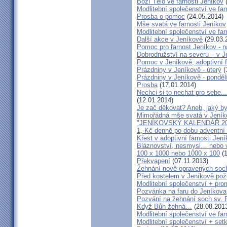
Boží Tělo ve farnosti Jeníkov
(
Modlitební společenství ve far
Prosba o pomoc
(24.05.2014)
Mše svatá ve farnosti Jeníkov
Modlitební společenství ve f
Další akce v Jeníkově
(29.03.
Pomoc pro farnost Jeníkov - 
Dobrodružství na severu – v 
Pomoc v Jeníkově, adoptivní 
Prázdniny v Jeníkově - úterý
(
Prázdniny v Jeníkově - ponděl
Prosba
(17.01.2014)
Nechci si to nechat pro sebe..
(12.01.2014)
Je zač děkovat? Aneb, jaký by
Mimořádná mše svatá v Jeník
"JENÍKOVSKÝ KALENDÁŘ 20
1,-Kč denně po dobu adventní
Křest v adoptivní farnosti Jen
Bláznovství, nesmysl… nebo v
100 x 1000 nebo 1000 x 100
(1
Překvapení
(07.11.2013)
Žehnání nově opravených soch
Před kostelem v Jeníkově po
Modlitební společenství + prom
Pozvánka na faru do Jeníkova
Pozvání na žehnání soch sv. 
Když Bůh žehná…
(28.08.201
Modlitební společenství ve far
Modlitební společenství + setk