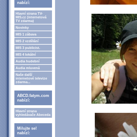
nabízí:
Hlavní strana TV-
MIS.cz (internetová
TV zdarma)
Novinky
MIS 1 zábava
MIS 2 vzdělání
MIS 3 publicist.
MIS 4 lokální
Audia hudební
Audia mluvená
Naše další
internetové televize
zdarma...
ABCD.fatym.com
nabízí:
Hlavní strana
vyhledávače Abeceda
Milujte se!
nabízí: