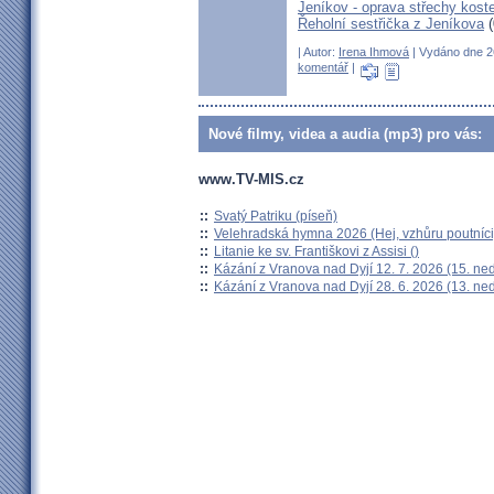
Jeníkov - oprava střechy kost
Řeholní sestřička z Jeníkova
(
| Autor:
Irena Ihmová
| Vydáno dne 26
komentář
|
Nové filmy, videa a audia (mp3) pro vás:
www.TV-MIS.cz
::
Svatý Patriku (píseň)
::
Velehradská hymna 2026 (Hej, vzhůru poutníci
::
Litanie ke sv. Františkovi z Assisi ()
::
Kázání z Vranova nad Dyjí 12. 7. 2026 (15. ne
::
Kázání z Vranova nad Dyjí 28. 6. 2026 (13. ne