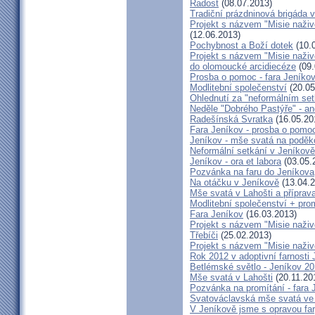
Radost
(08.07.2013)
Tradiční prázdninová brigáda 
Projekt s názvem "Misie naživ
(12.06.2013)
Pochybnost a Boží dotek
(10.
Projekt s názvem "Misie naživ
do olomoucké arcidiecéze
(09.
Prosba o pomoc - fara Jeníko
Modlitební společenství
(20.05
Ohlednutí za "neformálním se
Neděle "Dobrého Pastýře" - an
Radešínská Svratka
(16.05.20
Fara Jeníkov - prosba o pomo
Jeníkov - mše svatá na poděk
Neformální setkání v Jeník
Jeníkov - ora et labora
(03.05.
Pozvánka na faru do Jeníkova
Na otáčku v Jeníkově
(13.04.2
Mše svatá v Lahošti a příprava
Modlitební společenství + prom
Fara Jeníkov
(16.03.2013)
Projekt s názvem "Misie naživo
Třebíči
(25.02.2013)
Projekt s názvem "Misie naživ
Rok 2012 v adoptivní farnosti
Betlémské světlo - Jeníkov 2
Mše svatá v Lahošti
(20.11.20
Pozvánka na promítání - fara 
Svatováclavská mše svatá ve 
V Jeníkově jsme s opravou fary