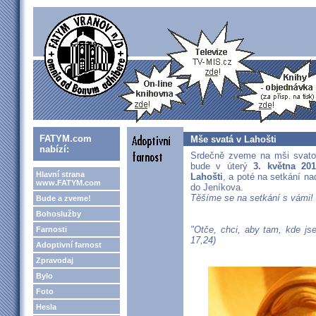
FATYM.com
Mše svatá v Lahošti
nabízí:
Srdečně zveme na mši svatou
bude v úterý
3. května 20
Hlavní strana
Lahošti
, a poté na setkání n
www.FATYM.com
do Jeníkova.
Těšíme se na setkání s vámi!
Bude a zveme!
Bohoslužby
"Otče, chci, aby tam, kde jsem
Farnosti
17,24)
Adoptivní farnost
Zpravodaj
Bylo
Foto
Hesla