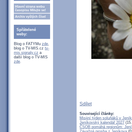
Hlavní strana webu
časopisu Milujte se!
Archiv vyšlých čísel
Spřátelené
weby:
Blog o FATYMu
zde
,
blog o TV-MIS.cz
tv-
mis.signaly.cz
a
další blog o TV-MIS
zde
.
Sdílet
Související články:
Misijní týden soluňáků v Jení
Jeníkovský kalendář 2027
(15.
ČSOB pomáhá regionům: Jeníko
Závažná prosba z Jeníkova
(0