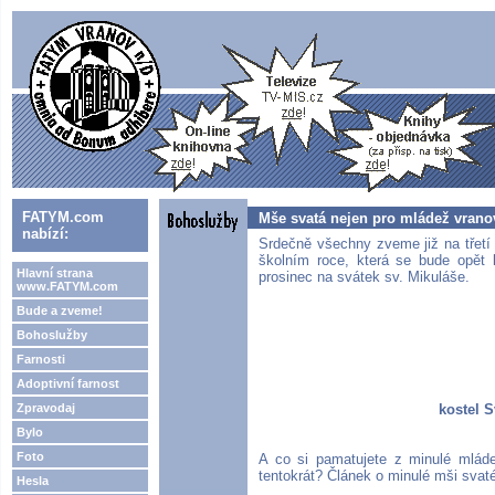
FATYM.com
Mše svatá nejen pro mládež vran
nabízí:
Srdečně všechny zveme již na třetí
školním roce, která se bude opět 
Hlavní strana
prosinec na svátek sv. Mikuláše.
www.FATYM.com
Bude a zveme!
Bohoslužby
Farnosti
Adoptivní farnost
Zpravodaj
kostel 
Bylo
Foto
A co si pamatujete z minulé mlád
tentokrát? Článek o minulé mši svaté
Hesla