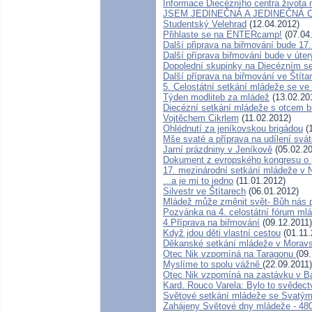
Informace Diecézního centra života
JSEM JEDINEČNÁ A JEDINEČNÁ 
Studentský Velehrad
(12.04.2012)
Přihlaste se na ENTERcamp!
(07.04
Další připrava na biřmování bude 17
Další příprava biřmování bude v úter
Dopolední skupinky na Diecézním s
Další příprava na biřmování ve Štíta
5. Celostátní setkání mládeže se v
Týden modliteb za mládež
(13.02.20
Diecézní setkání mládeže s otcem 
Vojtěchem Cikrlem
(11.02.2012)
Ohlédnutí za jeníkovskou brigádou
(1
Mše svaté a příprava na udílení svát
Jarní prázdniny v Jeníkově
(05.02.20
Dokument z evropského kongresu o 
17. mezinárodní setkání mládeže v N
...a je mi to jedno
(11.01.2012)
Silvestr ve Štítarech
(06.01.2012)
Mládež může změnit svět- Bůh nás p
Pozvánka na 4. celostátní fórum ml
4.Příprava na biřmování
(09.12.2011)
Když jdou děti vlastní cestou
(01.11.
Děkanské setkání mládeže v Morav
Otec Nik vzpomíná na Taragonu
(09
Myslíme to spolu vážně
(22.09.2011)
Otec Nik vzpomíná na zastávku v Ba
Kard. Rouco Varela: Bylo to svědect
Světové setkání mládeže se Svatým
Zahájeny Světové dny mládeže - 480