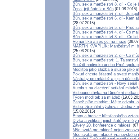
Bůh, sex a manželství 8. díl - Co j
Žena, její šatník a Bůh
(01.08.2015)
Bůh, sex a manželství 7. díl- Je spo
Bůh, sex a manželství 6. díl- Kam a
(28.07.2015)
Bůh, sex a manželství 5. díl- Proč s
Bůh, sex a manželství 4. díl- Co ma
Bůh, sex a manželství 3. díl - Co li
Romantika a sex očima muže
(08.07
MARTIN KVAPILÍK: Manželství mi be
(25.06.2015)
Bůh, sex a manželství 2. díl- Co mů
Bůh, sex a manželství: 1. Tajemství
Soužití nadivoko anebo Proč spolu 
Modlitba jako služba a služba jako 
Pokud chcete šťastné a svaté manže
Nástrahy pro mládež a jejich důsled
Bůh, sex a manželství - Nový seriál 
Autobus na diecézní setkání mládež
Videoupoutávka na Diecézní setkán
Týden modliteb za mládež
(19.03.20
Papež píše mladým: Mějte odvahu o
Video: Sexuální výchova - Jedna z n
(15.02.2015)
Etapy a hranice křesťanského vztah
Dívka a velikost jejich šatů by měly 
Závěry 20. konference o mládeži
(07
Mše svatá pro mládež nejen vranov
Mše svatá pro mládež vranovského 