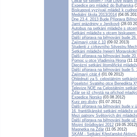
Čekat se sexem? True Love Waits os
Expedice pro mládež do Bulharska
(
Biskupové vyzývají mládež k cudnos
Mediální škola 2013/2014
(04.05.201
Dne 23.4. 2013 Bude Příprava Biřm
Jarní prázdniny v Jeníkově
(28.03.20
Autobus na setkání mládeže s otce
Setkání mládeže s otcem biskupem
Další příprava na biřmování bude 26
Zajímavý citát č.10
(09.02.2013)
Studenti z církevního Silvestru Me
Setkání mládeže (nejen) Moravskok
Další příprava na biřmování bude 20.
Pomoc u otce Vladimíra Hrona
(11.1
Diecézní setkání litoměřické mládeže
Další příprava na biřmování bude 5. 
Zajímavý citát 4
(01.09.2012)
Ohlédnutí za 5. celostátním setkán
Poselství Svatého otce Benedikta 
Televize NOE na Celostátním setkán
Žďár se již chystá na příchod mladýc
Expedice Norsko
(03.08.2012)
Kurz pro dívky
(01.07.2012)
Další příprava na biřmování bude v ú
16. františkánské setkání mládeže v
Mezi patrony Světových dní mládeže 
Další příprava na biřmování bude už 
Misijní štrůdlování 2012
(19.05.2012)
Magnetka na Žďár
(11.05.2012)
SKAM - Setkání Křesťanské Aktivní