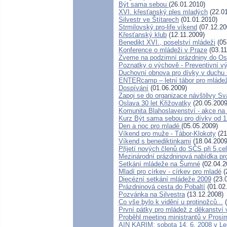
Být sama sebou
(26.01.2010)
XVI. křesťanský ples mladých
(22.01
Silvestr ve Štítarech
(01.01.2010)
Strmilovský pro-life víkend
(07.12.20
Křesťanský klub
(12.11.2009)
Benedikt XVI., poselství mládeži
(05
Konference o mládeži v Praze
(03.11
Zveme na podzimní prázdniny do Os
Poznatky o výchově - Preventivní 
Duchovní obnova pro dívky v duchu 
ENTERcamp – letní tábor pro mládež
Dospívání
(01.06.2009)
Zapoj se do organizace návštěvy Sv
Oslava 30 let Křižovatky
(20.05.2009
Komunita Blahoslavenství - akce na 
Kurz Být sama sebou pro dívky od 12
Den a noc pro mladé
(05.05.2009)
Víkend pro muže - Tábor-Klokoty
(21
Víkend s benediktinkami
(18.04.2009
Přijetí nových členů do SČS při 5.c
Mezinárodní prázdninová nabídka pr
Setkání mládeže na Šumné
(02.04.2
Mladí pro církev - církev pro mladé
(
Diecézní setkání mládeže 2009
(23.
Prázdninová cesta do Pobaltí
(01.02
Pozvánka na Silvestra
(13.12.2008)
Co vše bylo k vidění u protinožců...
(
První pátky pro mládež z děkanství
Proběhl meeting ministrantů v Prosi
AIN KARIM: sobota 14. 6. 2008 v L