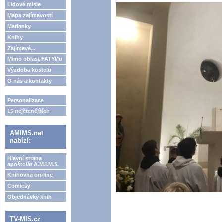
Lidové misie
Mapa zajímavostí
Marianky
Knihy
Zajímavé...
Mimo oblast FATYMu
Výzdoba kostelů
O nás a kontakty
Personalizace
15 nejčtenějších
AMIMS.net
nabízí:
Hlavní strana
apoštolát A.M.I.M.S.
Knihovna on-line
Comicsy
Objednávky knih
TV-MIS.cz