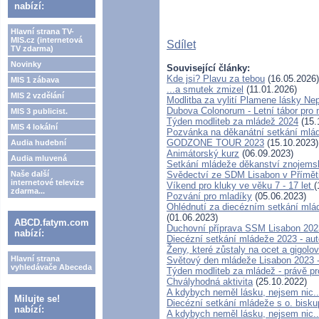
nabízí:
Hlavní strana TV-
MIS.cz (internetová
Sdílet
TV zdarma)
Novinky
Související články:
Kde jsi? Plavu za tebou
(16.05.2026)
MIS 1 zábava
...a smutek zmizel
(11.01.2026)
MIS 2 vzdělání
Modlitba za vylití Plamene lásky N
Dubova Colonorum - Letní tábor pro 
MIS 3 publicist.
Týden modliteb za mládež 2024
(15.
MIS 4 lokální
Pozvánka na děkanátní setkání mlá
GODZONE TOUR 2023
(15.10.2023)
Audia hudební
Animátorský kurz
(06.09.2023)
Audia mluvená
Setkání mládeže děkanství znojems
Naše další
Svědectví ze SDM Lisabon v Přímět
internetové televize
Víkend pro kluky ve věku 7 - 17 let
(
zdarma...
Pozvání pro mladíky
(05.06.2023)
Ohlédnutí za diecézním setkání ml
(01.06.2023)
ABCD.fatym.com
Duchovní příprava SSM Lisabon 202
nabízí:
Diecézní setkání mládeže 2023 - au
Ženy, které zůstaly na ocet a gigolové
Hlavní strana
Světový den mládeže Lisabon 2023 -
vyhledávače Abeceda
Týden modliteb za mládež - právě pro
Chvályhodná aktivita
(25.10.2022)
A kdybych neměl lásku, nejsem nic..
Milujte se!
Diecézní setkání mládeže s o. bisk
nabízí:
A kdybych neměl lásku, nejsem nic..