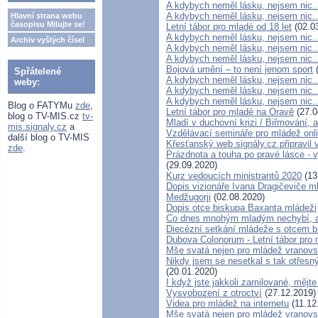
A kdybych neměl lásku, nejsem nic..
A kdybych neměl lásku, nejsem nic..
Hlavní strana webu
časopisu Milujte se!
Letní tábor pro mladé od 18 let
(02.0
A kdybych neměl lásku, nejsem nic..
Archiv vyšlých čísel
A kdybych neměl lásku, nejsem nic..
A kdybych neměl lásku, nejsem nic..
Bojová umění – to není jenom sport
(
Spřátelené
A kdybych neměl lásku, nejsem nic..
weby:
A kdybych neměl lásku, nejsem nic..
A kdybych neměl lásku, nejsem nic..
Blog o FATYMu
zde
,
Letní tábor pro mladé na Oravě
(27.0
blog o TV-MIS.cz
tv-
Mladí v duchovní krizi / Biřmování, a
mis.signaly.cz
a
Vzdělávací semináře pro mládež onl
další blog o TV-MIS
Křesťanský web signály.cz připravil
zde
.
Prázdnota a touha po pravé lásce - v
(29.09.2020)
Kurz vedoucích ministrantů 2020
(13
Dopis vizionáře Ivana Dragičeviče ml
Medžugorji
(02.08.2020)
Dopis otce biskupa Baxanta mládeži
Co dnes mnohým mladým nechybí, a
Diecézní setkání mládeže s otcem
Dubova Colonorum - Letní tábor pro 
Mše svatá nejen pro mládež vranov
Nikdy jsem se nesetkal s tak otřesný
(20.01.2020)
I když jste jakkoli zamilované, mějte
Vysvobození z otroctví
(27.12.2019)
Videa pro mládež na internetu
(11.12
Mše svatá nejen pro mládež vranov