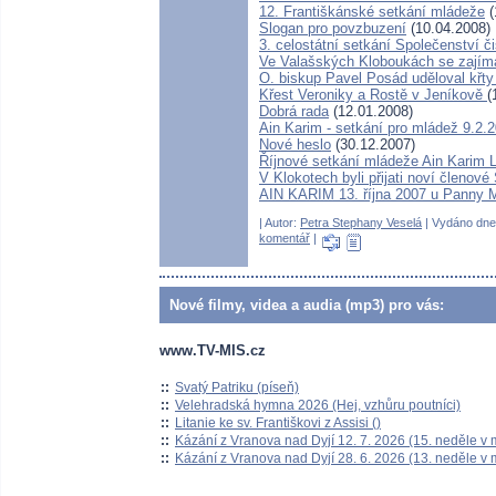
12. Františkánské setkání mládeže
(
Slogan pro povzbuzení
(10.04.2008)
3. celostátní setkání Společenství č
Ve Valašských Kloboukách se zajímal
O. biskup Pavel Posád uděloval křty
Křest Veroniky a Rostě v Jeníkově
(
Dobrá rada
(12.01.2008)
Ain Karim - setkání pro mládež 9.2.
Nové heslo
(30.12.2007)
Říjnové setkání mládeže Ain Karim 
V Klokotech byli přijati noví členov
AIN KARIM 13. října 2007 u Panny M
| Autor:
Petra Stephany Veselá
| Vydáno dne 
komentář
|
Nové filmy, videa a audia (mp3) pro vás:
www.TV-MIS.cz
::
Svatý Patriku (píseň)
::
Velehradská hymna 2026 (Hej, vzhůru poutníci)
::
Litanie ke sv. Františkovi z Assisi ()
::
Kázání z Vranova nad Dyjí 12. 7. 2026 (15. neděle v 
::
Kázání z Vranova nad Dyjí 28. 6. 2026 (13. neděle v 