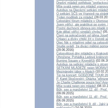
Dnešní mládež potřebuje "profackov
Mše svatá nejen pro mládež vranov
Autobus na Diecézní setkání mláde
O setkání SČS ve Vranově na strán
Týden modliteb za mládež
(28.03.20
Celostátní fórum mládeže v Olomouc
Jsem věřící, ale praktikuji po svém.
Postní duchovní obnova pro mladé 
Kde dělají věřící singláči chybu?
(05
Čtení na pokračování od jáhna Jose
Chlapci a dívky chtějí žít v čistotě
Otec Nik s mladými odjel na celosv
Studie uvádí, že diváci měkké pornog
(29.06.2016)
Celosvětové dny mládeže v Krakov
Ohrožena: Pohádka Ledové královstv
Burning Square v Kroměříži
(02.06.2
Autobus na setkání mládeže s otce
SETKÁNÍ MLÁDEŽE nejen MORA
Mezinárodní tábor v Alpách
(10.02.2
Tip na koncert: GODZONE TOUR 2015
P. Karel Skočovský: Otázka "přiroz
Je
Charlie Challenge
pouze hra? Ano
Mše svatá nejen pro mládež
(08.10.
Bůh, sex a manželství 12. díl - Pr
(09.09.2015)
Bůh, sex a manželství 11. díl - Proč
(06.09.2015)
Bůh, sex a manželství 9. díl - Jaký 
rodičovství?
(24.08.2015)