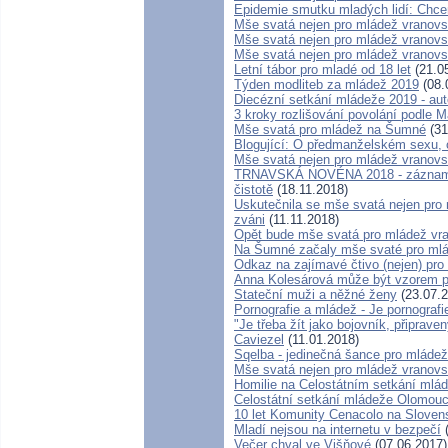
Epidemie smutku mladých lidí: Chc
Mše svatá nejen pro mládež vranov
Mše svatá nejen pro mládež vrano
Mše svatá nejen pro mládež vrano
Letní tábor pro mladé od 18 let
(21.0
Týden modliteb za mládež 2019
(08.
Diecézní setkání mládeže 2019 - au
3 kroky rozlišování povolání podle M
Mše svatá pro mládež na Šumné
(31
Blogující: O předmanželském sexu, o
Mše svatá nejen pro mládež vranov
TRNAVSKÁ NOVÉNA 2018 - záznam: P
čistotě
(18.11.2018)
Uskutečnila se mše svatá nejen pro 
zváni
(11.11.2018)
Opět bude mše svatá pro mládež vr
Na Šumné začaly mše svaté pro mláde
Odkaz na zajímavé čtivo (nejen) pro
Anna Kolesárová může být vzorem pr
Stateční muži a něžné ženy
(23.07.2
Pornografie a mládež - Je pornografi
"Je třeba žít jako bojovník, připrave
Caviezel
(11.01.2018)
Sqelba - jedinečná šance pro mládež
Mše svatá nejen pro mládež vranov
Homilie na Celostátním setkání mlá
Celostátní setkání mládeže Olomou
10 let Komunity Cenacolo na Sloven
Mladí nejsou na internetu v bezpečí
(
Večer chval ve Višňové
(07.06.2017)