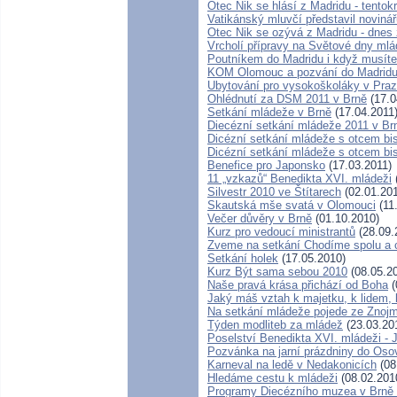
Otec Nik se hlásí z Madridu - tentok
Vatikánský mluvčí představil novi
Otec Nik se ozývá z Madridu - dnes
Vrcholí přípravy na Světové dny ml
Poutníkem do Madridu i když musít
KOM Olomouc a pozvání do Madrid
Ubytování pro vysokoškoláky v Pra
Ohlédnutí za DSM 2011 v Brně
(17.0
Setkání mládeže v Brně
(17.04.2011
Diecézní setkání mládeže 2011 v Br
Dicézní setkání mládeže s otcem b
Dicézní setkání mládeže s otcem b
Benefice pro Japonsko
(17.03.2011)
11 „vzkazů“ Benedikta XVI. mládeži
Silvestr 2010 ve Štítarech
(02.01.201
Skautská mše svatá v Olomouci
(11
Večer důvěry v Brně
(01.10.2010)
Kurz pro vedoucí ministrantů
(28.09.
Zveme na setkání Chodíme spolu a 
Setkání holek
(17.05.2010)
Kurz Být sama sebou 2010
(08.05.2
Naše pravá krása přichází od Boha
(
Jaký máš vztah k majetku, k lidem,
Na setkání mládeže pojede ze Znoj
Týden modliteb za mládež
(23.03.20
Poselství Benedikta XVI. mládeži - J
Pozvánka na jarní prázdniny do Oso
Karneval na ledě v Nedakonicích
(08
Hledáme cestu k mládeži
(08.02.201
Programy Diecézního muzea v Brně 