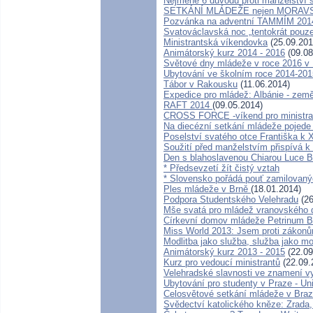
Nejméně 6 důvodů proti manželství 
SETKÁNÍ MLÁDEŽE nejen MORA
Pozvánka na adventní TAMMÍM 20
Svatováclavská noc „tentokrát pouze
Ministrantská víkendovka
(25.09.201
Animátorský kurz 2014 - 2016
(09.08
Světové dny mládeže v roce 2016 v 
Ubytování ve školním roce 2014-201
Tábor v Rakousku
(11.06.2014)
Expedice pro mládež: Albánie - země
RAFT 2014
(09.05.2014)
CROSS FORCE -víkend pro ministran
Na diecézní setkání mládeže pojede
Poselství svatého otce Františka k
Soužití před manželstvím přispívá k 
Den s blahoslavenou Chiarou Luce
* Předsevzetí žít čistý vztah
* Slovensko pořádá pouť zamilovaný
Ples mládeže v Brně
(18.01.2014)
Podpora Studentského Velehradu
(26
Mše svatá pro mládež vranovského 
Církevní domov mládeže Petrinum B
Miss World 2013: Jsem proti zákonů
Modlitba jako služba, služba jako mo
Animátorský kurz 2013 - 2015
(22.09
Kurz pro vedoucí ministrantů
(22.09.
Velehradské slavnosti ve znamení vy
Ubytování pro studenty v Praze - Un
Celosvětové setkání mládeže v Brazil
Svědectví katolického kněze: Zrada,