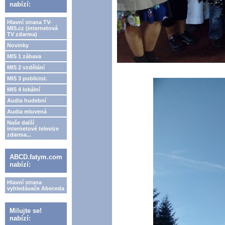
nabízí:
Hlavní strana TV-
MIS.cz (internetová
TV zdarma)
Novinky
MIS 1 zábava
MIS 2 vzdělání
MIS 3 publicist.
MIS 4 lokální
Audia hudební
Audia mluvená
Naše další
internetové televize
zdarma...
ABCD.fatym.com
nabízí:
Hlavní strana
vyhledávače Abeceda
Milujte se!
nabízí: