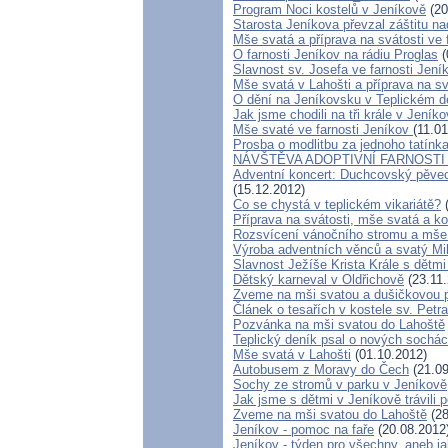
Program Noci kostelů v Jeníkově
(20
Starosta Jeníkova převzal záštitu n
Mše svatá a příprava na svátosti ve 
O farnosti Jeníkov na rádiu Proglas
(
Slavnost sv. Josefa ve farnosti Jení
Mše svatá v Lahošti a příprava na sv
O dění na Jeníkovsku v Teplickém d
Jak jsme chodili na tři krále v Jeník
Mše svaté ve farnosti Jeníkov
(11.0
Prosba o modlitbu za jednoho tatínk
NÁVŠTĚVA ADOPTIVNÍ FARNOSTI
Adventní koncert: Duchcovský pěveck
(15.12.2012)
Co se chystá v teplickém vikariátě?
(
Příprava na svátosti, mše svatá a ko
Rozsvícení vánočního stromu a mše 
Výroba adventních věnců a svatý Mi
Slavnost Ježíše Krista Krále s dětm
Dětský karneval v Oldřichově
(23.11.
Zveme na mši svatou a dušičkovou p
Článek o tesařích v kostele sv. Petr
Pozvánka na mši svatou do Lahoště
Teplický deník psal o nových sochá
Mše svatá v Lahošti
(01.10.2012)
Autobusem z Moravy do Čech
(21.09
Sochy ze stromů v parku v Jeníkově
Jak jsme s dětmi v Jeníkově trávili 
Zveme na mši svatou do Lahoště
(28
Jeníkov - pomoc na faře
(20.08.2012
Jeníkov - týden pro všechny, aneb ja