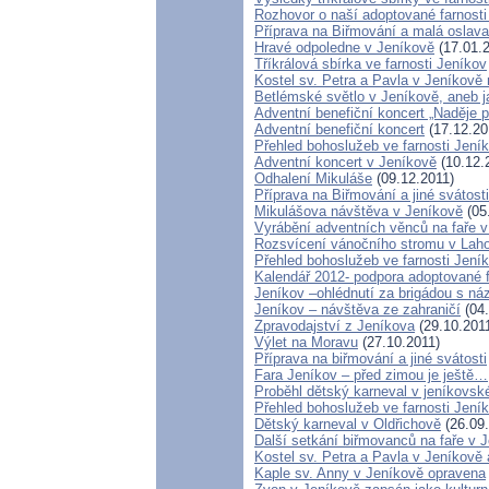
Rozhovor o naší adoptované farnost
Příprava na Biřmování a malá oslava
Hravé odpoledne v Jeníkově
(17.01.
Tříkrálová sbírka ve farnosti Jeníkov
Kostel sv. Petra a Pavla v Jeníkově
Betlémské světlo v Jeníkově, aneb 
Adventní benefiční koncert „Naděje p
Adventní benefiční koncert
(17.12.20
Přehled bohoslužeb ve farnosti Jení
Adventní koncert v Jeníkově
(10.12.
Odhalení Mikuláše
(09.12.2011)
Příprava na Biřmování a jiné svátosti
Mikulášova návštěva v Jeníkově
(05
Vyrábění adventních věnců na faře 
Rozsvícení vánočního stromu v Laho
Přehled bohoslužeb ve farnosti Jení
Kalendář 2012- podpora adoptované f
Jeníkov –ohlédnutí za brigádou s ná
Jeníkov – návštěva ze zahraničí
(04.
Zpravodajství z Jeníkova
(29.10.201
Výlet na Moravu
(27.10.2011)
Příprava na biřmování a jiné svátosti
Fara Jeníkov – před zimou je ještě…
Proběhl dětský karneval v jeníkovské
Přehled bohoslužeb ve farnosti Jení
Dětský karneval v Oldřichově
(26.09.
Další setkání biřmovanců na faře v 
Kostel sv. Petra a Pavla v Jeníkově 
Kaple sv. Anny v Jeníkově opravena