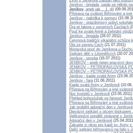
Zvon v Jeníkově zapsán jako kultur
Jeníkov - brigáda, najde se někdo 
Jeníkov
, aneb jak… 1. díl
(09.09.201
Příprava na svátost Biřmování a jiné
Jeníkov - nabídka k pomoci
(15.08.2
Jeníkov - prázdninový pobyt soluňák
Ora et labora v severních Čechách
(
Pouť ke svaté Anně a žehnání vitráž
Jeníkov - brigáda
(28.07.2011)
Červnová tradiční vikariátní schůze 
Ola ze severu Čech
(21.07.2011)
Moravská pouť do Jeníkova u Duch
Setkání dětí v Litoměřicích
(20.07.20
Jeníkov - prosba
(16.07.2011)
JENÍKOV - aneb nejen pracovní dovo
JENÍKOV – PETROPAVLOVSKÁ POUŤ 
JENÍKOV – PETROPAVLOVSKÁ PO
Jeníkov - kaple svaté Anny
(23.06.20
Jeníkov - fara
(11.06.2011)
Kaple svaté Anny v Jeníkově
(10.06.
Příprava na Biřmování a jiné svátosti
Noc kostelů v Jeníkově
(23.05.2011)
Přehled bohoslužeb ve farnosti Jení
Příprava na Biřmování a jiné svátosti
Jak proběhl adorační den v Jeníkově
Diecézní setkání s otcem biskupem
Velikonoční pondělí strávené v Jení
Adorační den v Jeníkově
(25.04.2011
Zakupte si okno pro kapli sv. Anny 
Další setkání biřmovanců na faře v 