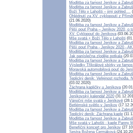
Modlitba za farnost Jeníkov a Zabru
Modlitba za farnost Jeníkov a Zabru
Boží Tělo v Lahošti – jiný pohled….
(
Ohlédnutí za XV. cyklopoutí z Přím
(21.06.2020)
Modlitba za farnost Jeníkov a Zabru
Pěší pouť Praha – Jeníkov 2020, o to
XV. Cyklopouť do Jeníkova
(03.06.2
Mše svatá + Boží Tělo v Lahošti
(01
Modlitba za farnost Jeníkov a Zabru
Pěší pouť Praha - Jeníkov 2020 - 
Modlitba za farnost Jeníkov a Zabru
Jak paníslečna zloděje potkala
(20.0
Modlitba za farnost Jeníkov a Zabru
Výsledky Tříkrálové sbírky ve farnos
Moravská automobilová pouť do Jení
Modlitba za farnost Jeníkov a Zabru
Teplický deník: Veřejnost rozhodla.
(03.02.2020)
Záchrana kapličky u Jeníkova
(20.01
Modlitba za farnost Jeníkov a Zabru
Jeníkovský kalendář 2020
(31.12.20
Vánoční mše svatá v Jeníkově
(28.1
Betlémské světlo v Jeníkov
(17.12.2
Modlitba za farnost Jeníkov a Zabru
Teplický deník: Záchrana kaple
(11.1
Modlitba za farnost Jeníkov a Zabru
Mše svatá v Lahošti - kaple Panny M
Benefiční koncert pro Jeníkov
(27.10
Sestra Božena Čermáková
(24.10.20