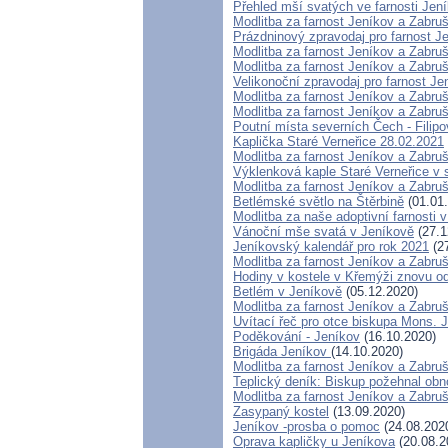
Přehled mší svatých ve farnosti Jení
Modlitba za farnost Jeníkov a Zabru
Prázdninový zpravodaj pro farnost J
Modlitba za farnost Jeníkov a Zabru
Modlitba za farnost Jeníkov a Zabru
Velikonoční zpravodaj pro farnost J
Modlitba za farnost Jeníkov a Zabru
Modlitba za farnost Jeníkov a Zabru
Poutní místa severních Čech - Filipo
Kaplička Staré Verneřice 28.02.2021
Modlitba za farnost Jeníkov a Zabru
Výklenková kaple Staré Verneřice v
Modlitba za farnost Jeníkov a Zabru
Betlémské světlo na Štěrbině
(01.01
Modlitba za naše adoptivní farnosti
Vánoční mše svatá v Jeníkově
(27.1
Jeníkovský kalendář pro rok 2021
(27
Modlitba za farnost Jeníkov a Zabru
Hodiny v kostele v Křemýži znovu od
Betlém v Jeníkově
(05.12.2020)
Modlitba za farnost Jeníkov a Zabr
Uvítací řeč pro otce biskupa Mons. 
Poděkování - Jeníkov
(16.10.2020)
Brigáda Jeníkov
(14.10.2020)
Modlitba za farnost Jeníkov a Zabru
Teplický deník: Biskup požehnal obn
Modlitba za farnost Jeníkov a Zabru
Zasypaný kostel
(13.09.2020)
Jeníkov -prosba o pomoc
(24.08.202
Oprava kapličky u Jeníkova
(20.08.2