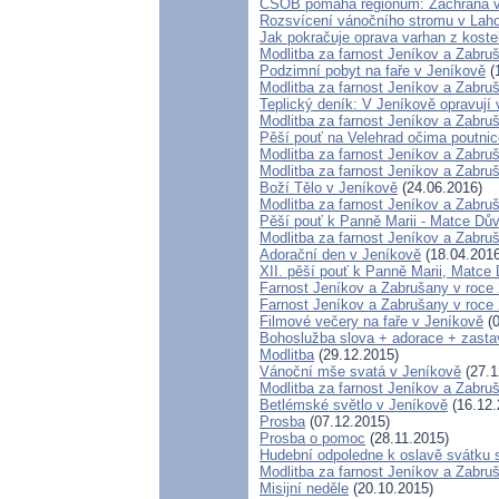
ČSOB pomáhá regionům: Záchrana var
Rozsvícení vánočního stromu v Laho
Jak pokračuje oprava varhan z koste
Modlitba za farnost Jeníkov a Zabru
Podzimní pobyt na faře v Jeníkově
(
Modlitba za farnost Jeníkov a Zabru
Teplický deník: V Jeníkově opravují
Modlitba za farnost Jeníkov a Zabru
Pěší pouť na Velehrad očima poutni
Modlitba za farnost Jeníkov a Zabru
Modlitba za farnost Jeníkov a Zabru
Boží Tělo v Jeníkově
(24.06.2016)
Modlitba za farnost Jeníkov a Zabru
Pěší pouť k Panně Marii - Matce Dů
Modlitba za farnost Jeníkov a Zabru
Adorační den v Jeníkově
(18.04.2016
XII. pěší pouť k Panně Marii, Matce
Farnost Jeníkov a Zabrušany v roce 
Farnost Jeníkov a Zabrušany v roce 
Filmové večery na faře v Jeníkově
(0
Bohoslužba slova + adorace + zasta
Modlitba
(29.12.2015)
Vánoční mše svatá v Jeníkově
(27.1
Modlitba za farnost Jeníkov a Zabru
Betlémské světlo v Jeníkově
(16.12.
Prosba
(07.12.2015)
Prosba o pomoc
(28.11.2015)
Hudební odpoledne k oslavě svátku s
Modlitba za farnost Jeníkov a Zabru
Misijní neděle
(20.10.2015)