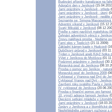
Budování přípojky kanalizace na fař
Adorační den v Jeníkově
(15.04.2010
Jarní prázdniny v Jeníkově - středa
(
Jarní prázdniny v Jeníkově - úterý
(0
Jarní prázdniny v Jeníkově - neděle 
Seznamte se: Simona Masopustová -
Adventní víkend v Jeníkově
(15.12.2
Svatý Mikuláš v Jeníkově
(08.12.200
Pojďte s námi navštívit mateřskou š
Žehnání adventních věnců v Jeníko
Znovu naléhavá prosba - hledáme po
Farní ples v Teplicích
(21.11.2009)
Základní kámen kaple v Hudcově
(16
Dušičkový průvod v Jeníkově
(03.11
Týden v Jeníkově aneb Když holka z
Výlet z Jeníkova do Mstišova
(01.11
Podzimní prázdniny v Jeníkově
(30.1
Moravská pouť do Jeníkova
(08.10.2
Prosba o pomoc pro Jeníkov - naturá
Moravská pouť do Jeníkova 2009
(06
Cyklopouť z Vranova nad Dyjí do Jen
Cyklopouť Vranov nad Dyjí - Jeníkov 
Završení roku svatého Pavla v Jení
IV. cyklopouť do Jeníkova
(20.06.20
Prosba o finanční pomoc pro farnost
10. výročí adopce farnosti Jeníkov
(0
Diecézní setkání mládeže v Litoměři
Jarní prázdniny v Jeníkově
(18.03.20
Zprávy z Jeníkova a z litoměřické d
Nepřehlédněte zajímavý rozhovor 