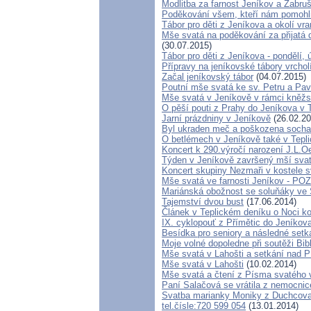
Modlitba za farnost Jeníkov a Zabru
Poděkování všem, kteří nám pomohli 
Tábor pro děti z Jeníkova a okolí vr
Mše svatá na poděkování za přijatá 
(30.07.2015)
Tábor pro děti z Jeníkova - pondělí, 
Přípravy na jeníkovské tábory vrchol
Začal jeníkovský tábor
(04.07.2015)
Poutní mše svatá ke sv. Petru a Pav
Mše svatá v Jeníkově v rámci kněžs
O pěší pouti z Prahy do Jeníkova v 
Jarní prázdniny v Jeníkově
(26.02.20
Byl ukraden meč a poškozena socha 
O betlémech v Jeníkově také v Tepl
Koncert k 290.výročí narození J.L.O
Týden v Jeníkově završený mší sva
Koncert skupiny Nezmaři v kostele s
Mše svatá ve farnosti Jeníkov - 
Mariánská obožnost se soluňáky ve 
Tajemství dvou bust
(17.06.2014)
Článek v Teplickém deníku o Noci k
IX. cyklopouť z Přímětic do Jeníkov
Besídka pro seniory a následné setká
Moje volné dopoledne při soutěži Bib
Mše svatá v Lahošti a setkání nad 
Mše svatá v Lahošti
(10.02.2014)
Mše svatá a čtení z Písma svatého v
Paní Salačová se vrátila z nemocnic
Svatba marianky Moniky z Duchcova -
tel.čísle:720 599 054
(13.01.2014)