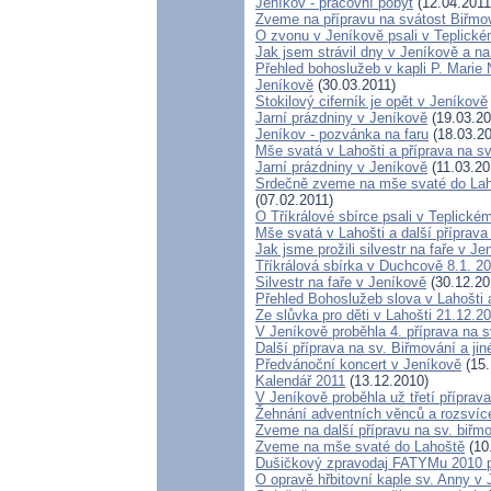
Jeníkov - pracovní pobyt
(12.04.2011
Zveme na přípravu na svátost Biřmová
O zvonu v Jeníkově psali v Teplick
Jak jsem strávil dny v Jeníkově a n
Přehled bohoslužeb v kapli P. Marie 
Jeníkově
(30.03.2011)
Stokilový ciferník je opět v Jeníkově
Jarní prázdniny v Jeníkově
(19.03.20
Jeníkov - pozvánka na faru
(18.03.20
Mše svatá v Lahošti a příprava na sv
Jarní prázdniny v Jeníkově
(11.03.20
Srdečně zveme na mše svaté do Lahoš
(07.02.2011)
O Tříkrálové sbírce psali v Teplické
Mše svatá v Lahošti a další příprava 
Jak jsme prožili silvestr na faře v J
Tříkrálová sbírka v Duchcově 8.1. 2
Silvestr na faře v Jeníkově
(30.12.20
Přehled Bohoslužeb slova v Lahošti
Ze slůvka pro děti v Lahošti 21.12.2
V Jeníkově proběhla 4. příprava na s
Další příprava na sv. Biřmování a jin
Předvánoční koncert v Jeníkově
(15.
Kalendář 2011
(13.12.2010)
V Jeníkově proběhla už třetí příprava
Žehnání adventních věnců a rozsvíc
Zveme na další přípravu na sv. biřmo
Zveme na mše svaté do Lahoště
(10
Dušičkový zpravodaj FATYMu 2010 p
O opravě hřbitovní kaple sv. Anny v