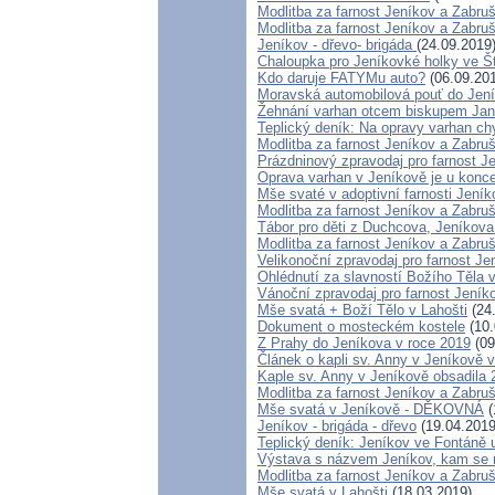
Modlitba za farnost Jeníkov a Zabru
Modlitba za farnost Jeníkov a Zabru
Jeníkov - dřevo- brigáda
(24.09.2019
Chaloupka pro Jeníkovké holky ve Št
Kdo daruje FATYMu auto?
(06.09.20
Moravská automobilová pouť do Jení
Žehnání varhan otcem biskupem Ja
Teplický deník: Na opravy varhan chy
Modlitba za farnost Jeníkov a Zabru
Prázdninový zpravodaj pro farnost J
Oprava varhan v Jeníkově je u konc
Mše svaté v adoptivní farnosti Jení
Modlitba za farnost Jeníkov a Zabru
Tábor pro děti z Duchcova, Jeníkova 
Modlitba za farnost Jeníkov a Zabru
Velikonoční zpravodaj pro farnost J
Ohlédnutí za slavností Božího Těla v
Vánoční zpravodaj pro farnost Jení
Mše svatá + Boží Tělo v Lahošti
(24
Dokument o mosteckém kostele
(10.
Z Prahy do Jeníkova v roce 2019
(09
Článek o kapli sv. Anny v Jeníkově 
Kaple sv. Anny v Jeníkově obsadila 
Modlitba za farnost Jeníkov a Zabru
Mše svatá v Jeníkově - DĚKOVNÁ
(
Jeníkov - brigáda - dřevo
(19.04.2019
Teplický deník: Jeníkov ve Fontáně u
Výstava s názvem Jeníkov, kam se 
Modlitba za farnost Jeníkov a Zabru
Mše svatá v Lahošti
(18.03.2019)