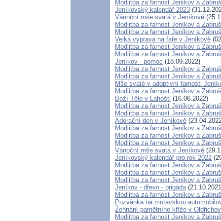
Modlitba za farnost Jeníkov a Zabru
Jeníkovský kalendář 2023
(31.12.20
Vánoční mše svatá v Jeníkově
(25.1
Modlitba za farnost Jeníkov a Zabru
Modlitba za farnost Jeníkov a Zabru
Velká výprava na faře v Jeníkově
(02
Modlitba za farnost Jeníkov a Zabru
Modlitba za farnost Jeníkov a Zabru
Jeníkov - pomoc
(18.09.2022)
Modlitba za farnost Jeníkov a Zabru
Modlitba za farnost Jeníkov a Zabru
Mše svaté v adoptivní farnosti Jeník
Modlitba za farnost Jeníkov a Zabru
Boží Tělo v Lahošti
(16.06.2022)
Modlitba za farnost Jeníkov a Zabru
Modlitba za farnost Jeníkov a Zabru
Adorační den v Jeníkově
(23.04.2022
Modlitba za farnost Jeníkov a Zabru
Modlitba za farnost Jeníkov a Zabru
Modlitba za farnost Jeníkov a Zabru
Vánoční mše svatá v Jeníkově
(29.1
Jeníkovský kalendář pro rok 2022
(29
Modlitba za farnost Jeníkov a Zabru
Modlitba za farnost Jeníkov a Zabru
Modlitba za farnost Jeníkov a Zabru
Jeníkov - dřevo - brigáda
(21.10.2021
Modlitba za farnost Jeníkov a Zabru
Pozvánka na moravskou automobilov
Žehnání pamětního kříže v Oldřicho
Modlitba za farnost Jeníkov a Zabru