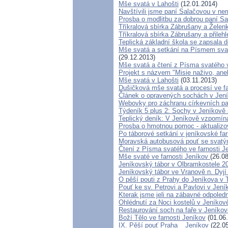
Mše svatá v Lahošti
(12.01.2014)
Navštívili jsme paní Salačovou v ne
Prosba o modlitbu za dobrou paní S
Tříkralová sbírka Zábrušany a Želen
Tříkralová sbírka Zábrušany a přilehl
Teplická základní škola se zapsala 
Mše svatá a setkání na Písmem sv
(29.12.2013)
Mše svatá a čtení z Písma svatého v
Projekt s názvem "Misie naživo, ane
Mše svatá v Lahošti
(03.11.2013)
Dušičková mše svatá a procesí ve fa
Článek o opravených sochách v Jení
Webovky pro záchranu církevních p
Týdeník 5 plus 2: Sochy v Jeníkově
Teplický deník: V Jeníkově vzpomína
Prosba o hmotnou pomoc - aktualiz
Po táborové setkání v jeníkovské far
Moravská autobusová pouť se svatým
Čtení z Písma svatého ve farnosti J
Mše svaté ve farnosti Jeníkov
(26.0
Jeníkovský tábor v Olbramkostele 2
Jeníkovský tábor ve Vranově n. Dyjí
O pěší pouti z Prahy do Jeníkova v 
Pouť ke sv. Petrovi a Pavlovi v Jení
Kterak jsme jeli na zábavné odpoled
Ohlédnutí za Noci kostelů v Jeníkov
Restaurování soch na faře v Jeníkov
Boží Tělo ve farnosti Jeníkov
(01.06
IX. Pěší pouť Praha _ Jeníkov
(22.05