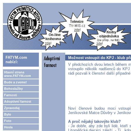
FATYM.com
Možnost vstoupit do KPJ - klub př
nabízí:
V předchozích dvou letech během m
vstoupilo několik nadšenců do KPJ 
Hlavní strana
rádi pozvali k členství další případn
www.FATYM.com
Bude a zveme!
Bohoslužby
Farnosti
Adoptivní farnost
Zpravodaj
Noví členové budou moci vstoup
Jeníkovské Matce Důvěry v Jeníkově
Bylo
Foto
A proč nějaký takovýto klub?
- Je dobře, aby zde byli lidé, kteří
Hesla
Litoměřické diecézi záleží. - Ti , kd