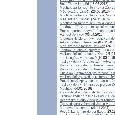
Boží Tělo v Lahošti
(18.06.2018)
Modlitba za farnost Jeníkov a Zabru
Mše svatá v Lahošti
(26.05.2018)
Modlitba za farnost Jeníkov a Zabr
Mše svatá v Lahošti
(29.04.2018)
Modlitba za farnost Jeníkov a Zabru
Jeníkov - příležitost ke společné mod
Prosba: pomozte vyhrát finanční pod
Farnost Jeníkov
(06.04.2018)
O soutěži Bible a my v Teplickém de
Adorační den v Jeníkově
(05.04.2018
Mše svatá ve farnosti Jeníkov
(24.03
Jeníkov- duchovní program
(21.03.20
Velikonoční mše svatá v Křemýži
(21
Jarní brigáda v Jeníkově
(16.03.2018
Teplický deník: V celostátní výtvarné
Vánoční zpravodaj pro farnost Jení
Vánoční zpravodaj pro farnost Jení
Dušičkový zpravodaj pro farnost Je
Velikonoční zpravodaj pro farnost J
Prázdninový zpravodaj pro farnost J
Teplický deník: Tři králové projdou
Modlitba
(04.01.2018)
Zpravodajství z farnosti Jeníkov za 
Jeníkov aneb co nás čeká od 2.1. do
Betlémské světlo v adoptivní farnost
Zpravodajství z farnosti Jeníkov za 
Mše svatá v Lahošti
(26.11.2017)
Pozvánka na faru do Jeníkova
(23.11