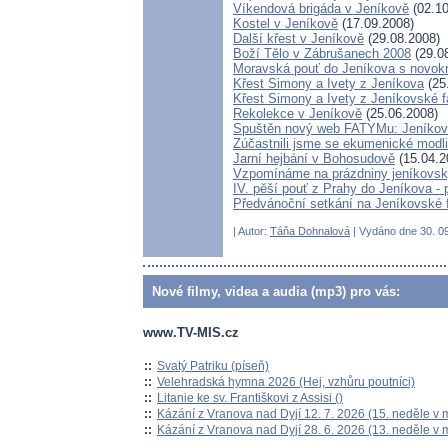
Víkendová brigáda v Jeníkově
(02.10
Kostel v Jeníkově
(17.09.2008)
Další křest v Jeníkově
(29.08.2008)
Boží Tělo v Zábrušanech 2008
(29.0
Moravská pouť do Jeníkova s novo
Křest Simony a Ivety z Jeníkova
(25
Křest Simony a Ivety z Jeníkovské f
Rekolekce v Jeníkově
(25.06.2008)
Spuštěn nový web FATYMu: Jeníkov.n
Zúčastnili jsme se ekumenické modli
Jarní hejbání v Bohosudově
(15.04.2
Vzpomínáme na prázdniny jeníkovsk
IV. pěší pouť z Prahy do Jeníkova - p
Předvánoční setkání na Jeníkovské 
| Autor:
Táňa Dohnalová
| Vydáno dne 30. 09
Nové filmy, videa a audia (mp3) pro vás:
www.TV-MIS.cz
::
Svatý Patriku (píseň)
::
Velehradská hymna 2026 (Hej, vzhůru poutníci)
::
Litanie ke sv. Františkovi z Assisi ()
::
Kázání z Vranova nad Dyjí 12. 7. 2026 (15. neděle v 
::
Kázání z Vranova nad Dyjí 28. 6. 2026 (13. neděle v 