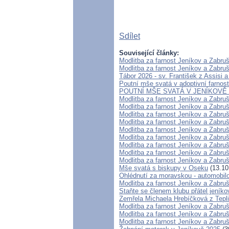
Sdílet
Související články:
Modlitba za farnost Jeníkov a Zabru
Modlitba za farnost Jeníkov a Zabru
Tábor 2026 - sv. František z Assisi a
Poutní mše svatá v adoptivní farnost
POUTNÍ MŠE SVATÁ V JENÍKOVĚ -
Modlitba za farnost Jeníkov a Zabru
Modlitba za farnost Jeníkov a Zabru
Modlitba za farnost Jeníkov a Zabru
Modlitba za farnost Jeníkov a Zabru
Modlitba za farnost Jeníkov a Zabru
Modlitba za farnost Jeníkov a Zabru
Modlitba za farnost Jeníkov a Zabru
Modlitba za farnost Jeníkov a Zabru
Modlitba za farnost Jeníkov a Zabru
Mše svatá s biskupy v Oseku
(13.10
Ohlédnutí za moravskou - automobil
Modlitba za farnost Jeníkov a Zabru
Staňte se členem klubu přátel jeníko
Zemřela Michaela Hrebíčková z Tepl
Modlitba za farnost Jeníkov a Zabru
Modlitba za farnost Jeníkov a Zabru
Modlitba za farnost Jeníkov a Zabru