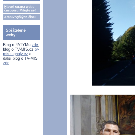
Hlavní strana webu
časopisu Milujte se!
Archiv vyšlých čísel
Spřátelené
weby:
Blog o FATYMu
zde
,
blog o TV-MIS.cz
tv-
mis.signaly.cz
a
další blog o TV-MIS
zde
.