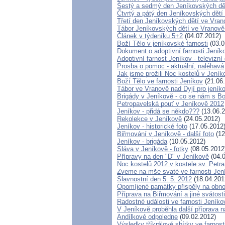
Šestý a sedmý den Jeníkovských dět
Čtvrtý a pátý den Jeníkovských dětí
Třetí den Jeníkovských dětí ve Vran
Tábor Jeníkovských dětí ve Vranově
Článek v týdeníku 5+2
(04.07.2012)
Boží Tělo v jeníkovské farnosti
(03.0
Dokument o adoptivní farnosti Jeník
Adoptivní farnost Jeníkov - televizn
Prosba o pomoc - aktuální, naléhavá
Jak jsme prožili Noc kostelů v Jeník
Boží Tělo ve farnosti Jeníkov
(21.06
Tábor ve Vranově nad Dyjí pro jeník
Brigády v Jeníkově - co se nám s Bo
Petropavelská pouť v Jeníkově 2012
Jeníkov - přidá se někdo???
(13.06.2
Rekolekce v Jeníkově
(24.05.2012)
Jeníkov - historické foto
(17.05.2012
Biřmování v Jeníkově - další foto
(12
Jeníkov - brigáda
(10.05.2012)
Sláva v Jeníkově - fotky
(08.05.2012
Přípravy na den "D" v Jeníkově
(04.0
Noc kostelů 2012 v kostele sv. Petr
Zveme na mše svaté ve farnosti Jen
Slavnostní den 5. 5. 2012
(18.04.201
Opomíjené památky přispěly na obno
Příprava na Biřmování a jiné svátosti
Radostné události ve farnosti Jeníko
V Jeníkově proběhla další příprava n
Andílkové odpoledne
(09.02.2012)
Výsledky tříkrálové sbírky ve farnost