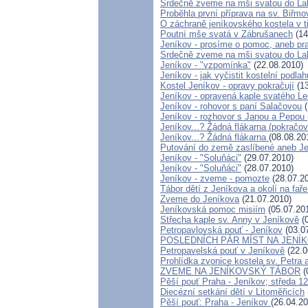
Srdečně zveme na mši svatou do Lah
Proběhla první příprava na sv. Biřmo
O záchraně jeníkovského kostela v t
Poutní mše svatá v Zábrušanech
(14
Jeníkov - prosíme o pomoc, aneb pra
Srdečně zveme na mši svatou do La
Jeníkov - "vzpomínka"
(22.08.2010)
Jeníkov - jak vyčistit kostelní podlah
Kostel Jeníkov - opravy pokračují
(13
Jeníkov - opravená kaple svatého L
Jeníkov - rohovor s paní Salačovou
(
Jeníkov - rozhovor s Janou a Pepou
Jeníkov...? Žádná flákarna (pokračov
Jeníkov...? Žádná flákarna
(08.08.20
Putování do země zaslíbené aneb Je
Jeníkov - "Soluňáci"
(29.07.2010)
Jeníkov - "Soluňáci"
(28.07.2010)
Jeníkov - zveme - pomozte
(28.07.2
Tábor dětí z Jeníkova a okolí na faře
Zveme do Jeníkova
(21.07.2010)
Jeníkovská pomoc misiím
(05.07.20
Střecha kaple sv. Anny v Jeníkově
(0
Petropavlovská pouť - Jeníkov
(03.0
POSLEDNÍCH PÁR MÍST NA JENÍ
Petropavelská pouť v Jeníkově
(22.0
Prohlídka zvonice kostela sv. Petra 
ZVEME NA JENÍKOVSKÝ TÁBOR
(
Pěší pouť Praha - Jeníkov; středa 1
Diecézní setkání dětí v Litoměřicích
Pěší pouť: Praha - Jeníkov
(26.04.20