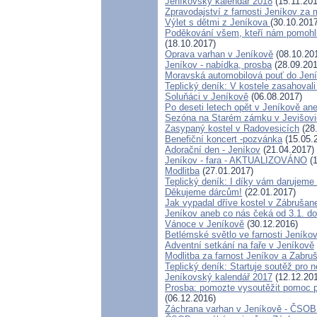
Jeníkovský kalendář 2018
(15.11.201
Zpravodajství z farnosti Jeníkov za 
Výlet s dětmi z Jeníkova
(30.10.2017
Poděkování všem, kteří nám pomohli 
(18.10.2017)
Oprava varhan v Jeníkově
(08.10.20
Jeníkov - nabídka, prosba
(28.09.201
Moravská automobilová pouť do Jen
Teplický deník: V kostele zasahovali
Soluňáci v Jeníkově
(06.08.2017)
Po deseti letech opět v Jeníkově ane
Sezóna na Starém zámku v Jevišovi
Zasypaný kostel v Radovesicích
(28
Benefiční koncert -pozvánka
(15.05.
Adorační den - Jeníkov
(21.04.2017)
Jeníkov - fara - AKTUALIZOVÁNO
(1
Modlitba
(27.01.2017)
Teplický deník: I díky vám darujeme 
Děkujeme dárcům!
(22.01.2017)
Jak vypadal dříve kostel v Zábrušan
Jeníkov aneb co nás čeká od 3.1. do
Vánoce v Jeníkově
(30.12.2016)
Betlémské světlo ve farnosti Jeníko
Adventní setkání na faře v Jeníkově
Modlitba za farnost Jeníkov a Zabru
Teplický deník: Startuje soutěž pro 
Jeníkovský kalendář 2017
(12.12.20
Prosba: pomozte vysoutěžit pomoc pr
(06.12.2016)
Záchrana varhan v Jeníkově - ČSO