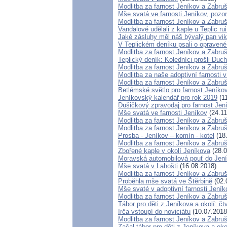
Modlitba za farnost Jeníkov a Zabru
Mše svatá ve farnosti Jeníkov, poz
Modlitba za farnost Jeníkov a Zabru
Vandalové udělali z kaple u Teplic ruin
Jaké zásluhy měl náš bývalý pan vik
V Teplickém deníku psali o opravené
Modlitba za farnost Jeníkov a Zabru
Teplický deník: Koledníci prošli Duch
Modlitba za farnost Jeníkov a Zabru
Modlitba za naše adoptivní farnosti
Modlitba za farnost Jeníkov a Zabru
Betlémské světlo pro farnost Jeníko
Jeníkovský kalendář pro rok 2019
(11
Dušičkový zpravodaj pro farnost Je
Mše svatá ve farnosti Jeníkov
(24.11
Modlitba za farnost Jeníkov a Zabru
Modlitba za farnost Jeníkov a Zabru
Prosba - Jeníkov – komín - kotel
(18
Modlitba za farnost Jeníkov a Zabru
Zbořené kaple v okolí Jeníkova
(28.0
Moravská automobilová pouť do Jen
Mše svatá v Lahošti
(16.08.2018)
Modlitba za farnost Jeníkov a Zabru
Proběhla mše svatá ve Štěrbině
(02.
Mše svaté v adoptivní farnosti Jeník
Modlitba za farnost Jeníkov a Zabru
Tábor pro děti z Jeníkova a okolí: čt
Irča vstoupí do noviciátu
(10.07.2018
Modlitba za farnost Jeníkov a Zabru
Začal tábor pro děti z Jeníkova a oko