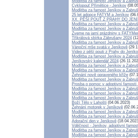
Modlitba za farnost Jeníkov a Zabru
Cyklopouť Přímětice - Jeníkov
(08.05
Modlitba za farnost Jeníkov a Zabru
25 let adopce FATYM a Jeníkov
(06.
XX. PĚŠÍ POUŤ Z PRAHY DO JEN
Modlitba za farnost Jeníkov a Zabru
Modlitba za farnost Jeníkov a Zabru
Zveme na jarní prázdniny s FATYMe
Tříkrálová sbírka Zábrušany 2024
(12
Modlitba za farnost Jeníkov a Zabru
Vánoční mše svatá v Jeníkově
(29.1
Video z pěší pouti z Prahy do Jeník
Modlitba za farnost Jeníkov a Zabru
Jeníkovský kalendář 2024
(26.11.202
Modlitba za farnost Jeníkov a Zabru
Modlitba za farnost Jeníkov a Zabru
Žehnání nově opraveného kříže
(07.1
Modlitba za farnost Jeníkov a Zabru
Prosba o pomoc v adoptivní farnosti
Modlitba za farnost Jeníkov a Zabru
Modlitba za farnost Jeníkov a Zabru
Modlitba za farnost Jeníkov a Zabru
Boží Tělo v Lahošti
(04.06.2023)
Žehnání motorek v Jeníkově
(02.06.
Modlitba za farnost Jeníkov a Zabru
Modlitba za farnost Jeníkov a Zabru
Adorační den v Jeníkově
(18.04.2023
Vděčnost - Jeníkov, adoptivní farnos
Modlitba za farnost Jeníkov a Zabru
Modlitba za farnost Jeníkov a Zabru