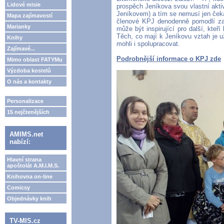
Lidové misie
prospěch Jeníkova svou vlastní akti
Jeníkovem) a tím se nemusí jen čeka
Mapa zajímavostí
členové KPJ denodenně pomodlí za 
Marianky
může být inspirující pro další, kteří
Těch, co mají k Jeníkovu vztah je u
Knihy
mohli i spolupracovat.
Zajímavé...
Podrobnější informace o KPJ zde
Mimo oblast FATYMu
Výzdoba kostelů
O nás a kontakty
Personalizace
15 nejčtenějších
AMIMS.net
nabízí:
Hlavní strana
apoštolát A.M.I.M.S.
Knihovna on-line
Comicsy
Objednávky knih
TV-MIS.cz