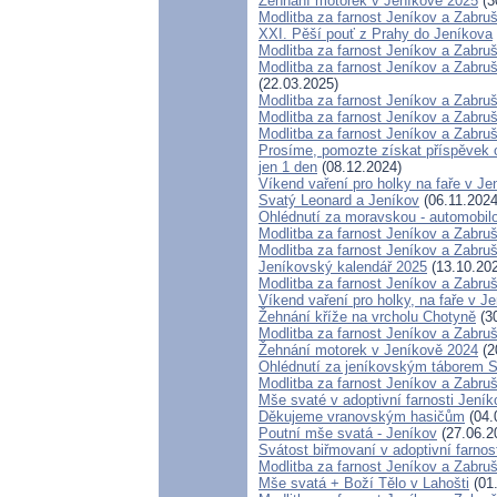
Žehnání motorek v Jeníkově 2025
(3
Modlitba za farnost Jeníkov a Zabru
XXI. Pěší pouť z Prahy do Jeníkova
Modlitba za farnost Jeníkov a Zabru
Modlitba za farnost Jeníkov a Zabru
(22.03.2025)
Modlitba za farnost Jeníkov a Zabru
Modlitba za farnost Jeníkov a Zabru
Modlitba za farnost Jeníkov a Zabru
Prosíme, pomozte získat příspěvek 
jen 1 den
(08.12.2024)
Víkend vaření pro holky na faře v Je
Svatý Leonard a Jeníkov
(06.11.2024
Ohlédnutí za moravskou - automobil
Modlitba za farnost Jeníkov a Zabru
Modlitba za farnost Jeníkov a Zabru
Jeníkovský kalendář 2025
(13.10.20
Modlitba za farnost Jeníkov a Zabru
Víkend vaření pro holky, na faře v J
Žehnání kříže na vrcholu Chotyně
(30
Modlitba za farnost Jeníkov a Zabru
Žehnání motorek v Jeníkově 2024
(2
Ohlédnutí za jeníkovským táborem S
Modlitba za farnost Jeníkov a Zabru
Mše svaté v adoptivní farnosti Jeník
Děkujeme vranovským hasičům
(04.
Poutní mše svatá - Jeníkov
(27.06.2
Svátost biřmovaní v adoptivní farnos
Modlitba za farnost Jeníkov a Zabru
Mše svatá + Boží Tělo v Lahošti
(01