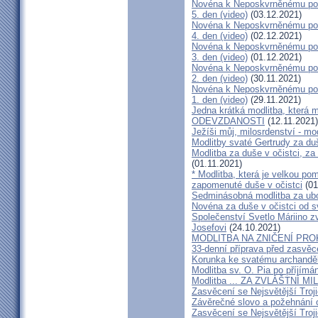
Novéna k Neposkvrněnému poče
5. den (video)
(03.12.2021)
Novéna k Neposkvrněnému poče
4. den (video)
(02.12.2021)
Novéna k Neposkvrněnému poče
3. den (video)
(01.12.2021)
Novéna k Neposkvrněnému poče
2. den (video)
(30.11.2021)
Novéna k Neposkvrněnému poče
1. den (video)
(29.11.2021)
Jedna krátká modlitba, která
ODEVZDANOSTI
(12.11.2021)
Ježíši můj, milosrdenství - mod
Modlitby svaté Gertrudy za duš
Modlitba za duše v očistci, za
(01.11.2021)
* Modlitba, která je velkou po
zapomenuté duše v očistci
(01
Sedminásobná modlitba za ubo
Novéna za duše v očistci od sv
Společenství Svetlo Máriino z
Josefovi
(24.10.2021)
MODLITBA NA ZNIČENÍ PROKL
33-denní příprava před zasvěc
Korunka ke svatému archanděl
Modlitba sv. O. Pia po příjímá
Modlitba ... ZA ZVLÁŠTNÍ 
Zasvěcení se Nejsvětější Troj
Závěrečné slovo a požehnání
Zasvěcení se Nejsvětější Troj