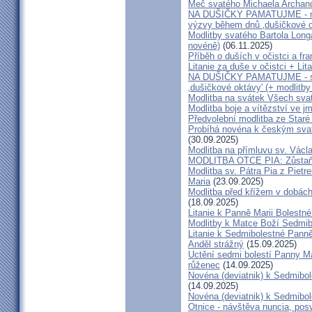
Meč svatého Michaela Archan
NA DUŠIČKY PAMATUJME - modl
výzvy během dnů ‚dušičkové o
Modlitby svatého Bartola Lon
novéně)
(06.11.2025)
Příběh o duších v očistci a fr
Litanie za duše v očistci + Lit
NA DUŠIČKY PAMATUJME - sp
‚dušičkové oktávy' (+ modlitby 
Modlitba na svátek Všech sva
Modlitba boje a vítězství ve j
Předvolební modlitba ze Staré
Probíhá novéna k českým sva
(30.09.2025)
Modlitba na přímluvu sv. Václ
MODLITBA OTCE PIA: Zůstaň 
Modlitba sv. Pátra Pia z Pietr
Maria
(23.09.2025)
Modlitba před křížem v dobách
(18.09.2025)
Litanie k Panně Marii Bolestn
Modlitby k Matce Boží Sedmib
Litanie k Sedmibolestné Panně
Anděl strážný
(15.09.2025)
Uctění sedmi bolestí Panny Ma
růženec
(14.09.2025)
Novéna (deviatnik) k Sedmib
(14.09.2025)
Novéna (deviatnik) k Sedmib
Otnice - návštěva nuncia, pos