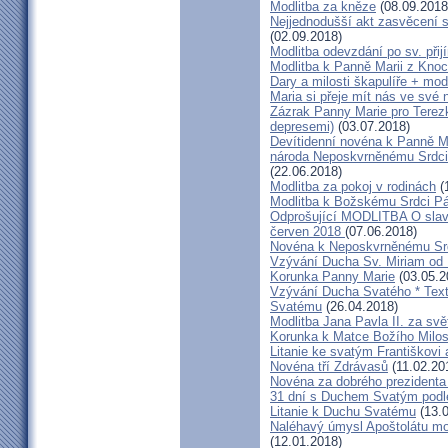
Modlitba za kněze
(08.09.2018
Nejjednodušší akt zasvěcení 
(02.09.2018)
Modlitba odevzdání po sv. přij
Modlitba k Panně Marii z Knoc
Dary a milosti škapulíře + modl
Maria si přeje mít nás ve své 
Zázrak Panny Marie pro Terezk
depresemi)
(03.07.2018)
Devítidenní novéna k Panně M
národa Neposkvrněnému Srdci
(22.06.2018)
Modlitba za pokoj v rodinách
(
Modlitba k Božskému Srdci P
Odprošující MODLITBA O slavn
červen 2018
(07.06.2018)
Novéna k Neposkvrněnému Sr
Vzývání Ducha Sv. Miriam od 
Korunka Panny Marie
(03.05.2
Vzývání Ducha Svatého * Text
Svatému
(26.04.2018)
Modlitba Jana Pavla II. za svě
Korunka k Matce Božího Milos
Litanie ke svatým Františkovi 
Novéna tří Zdrávasů
(11.02.20
Novéna za dobrého prezidenta
31 dní s Duchem Svatým podl
Litanie k Duchu Svatému
(13.0
Naléhavý úmysl Apoštolátu mo
(12.01.2018)