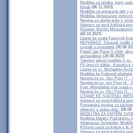
Modlitba za předka, který spá
křivdu
(06.11.2023)
Modlitba za potracené děti v r
Modlitba (do)poručení mrtvýc
Novéna za ubohé duše v očist
Adorace za nová kněžská pov
Růženec Božího Milosrdenství
(05.10.2023)
Litanie ke svaté Faustyně Ko
REPARACE: Závazek modlit se a
synodě o synodalitě
(30.09.20
Papež Jan Pavel II chtěl, abyc
archandělovi
(28.09.2023)
Tajemný původ modlitby k sv. 
Při útocích ďábla - Korunka k 
Litanie ke sv. Michaelovi Arch
Modlitba ke Královně předrahé
Novéna ke sv. Otci Piovi (7. - 
Novéna ke sv. otci Piovi (4. - 
Foto: Mimořádná mše svatá u 
Novéna ke sv. Otci Piovi (1. - 
LITANIE KE SVATÉMU JMÉNU 
Adorace za nová kněžská pov
Pompejská novéna za záchranu
obrácení a spásu duší.
(06.09.
MODLITBA ZA VNITŘNÍ SV
Modlitba klanění Pražskému J
Athanasius Schneider: Modlitb
Křížová cesta za kněze s bl. A
Adorace za nová kněžská pov