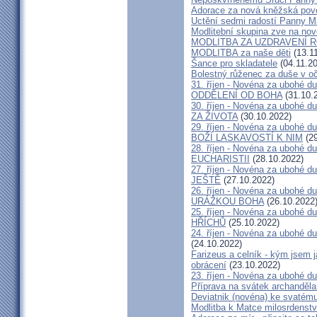
Adorace za nová kněžská pov
Uctění sedmi radostí Panny Ma
Modlitební skupina zve na nové
MODLITBA ZA UZDRAVENÍ 
MODLITBA za naše děti
(13.1
Šance pro skladatele
(04.11.2
Bolestný růženec za duše v oč
31. říjen - Novéna za ubohé d
ODDĚLENÍ OD BOHA
(31.10.
30. říjen - Novéna za ubohé 
ZA ŽIVOTA
(30.10.2022)
29. říjen - Novéna za ubohé d
BOŽÍ LASKAVOSTÍ K NIM
(29
28. říjen - Novéna za ubohé d
EUCHARISTII
(28.10.2022)
27. říjen - Novéna za ubohé d
JEŠTĚ
(27.10.2022)
26. říjen - Novéna za ubohé d
URÁŽKOU BOHA
(26.10.2022
25. říjen - Novéna za ubohé 
HŘÍCHŮ
(25.10.2022)
24. říjen - Novéna za ubohé 
(24.10.2022)
Farizeus a celník - kým jsem j
obrácení
(23.10.2022)
23. říjen - Novéna za ubohé d
Příprava na svátek archanděla
Deviatnik (novéna) ke svatému
Modlitba k Matce milosrdenstv