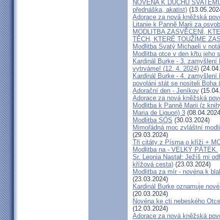
NOVÉNA K DUCHU SVATÉMU F
přednáška, akatist)
(13.05.202
Adorace za nová kněžská pov
Litanie k Panně Marii za osvo
MODLITBA ZASVĚCENÍ, KT
TĚCH, KTERÉ TOUŽÍME ZA
Modlitba Svatý Michaeli v not
Modlitba otce v den křtu jeho 
Kardinál Burke - 3. zamyšlení
vytrváme! (12. 4. 2024)
(24.04
Kardinál Burke - 4. zamyšlen
povoláni stát se nositeli Boha 
Adorační den - Jeníkov
(15.04
Adorace za nová kněžská pov
Modlitba k Panně Marii (z kni
Maria de Liguori) 3
(08.04.2024
Modlitba SOS
(30.03.2024)
Mimořádná moc zvláštní modli
(29.03.2024)
Tři citáty z Písma o kříži
Modlitba na - VELKÝ PÁTEK.
Sr. Leonia Nastał: Ježíš mi odh
křížová cesta)
(23.03.2024)
Modlitba za mír - novéna k bl
(23.03.2024)
Kardinál Burke oznamuje novén
(20.03.2024)
Novéna ke cti nebeského Otce 
(12.03.2024)
Adorace za nová kněžská pov