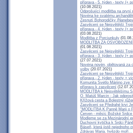
příprava - 5. týden - texty (+ 
(10.08.2021)
Odprošující modlitba na první 
Novéna ke svatému archandělu
Zesnutí Bohorodičky (Nanebevz
Zasvěcení se Nejsvětější Troj
příprava - 4. týden - texty (+ 
(03.08.2021)
Modlitba z Porciunkuly
(01.08.
MODLITBA ZA OSVOBOZENÍ k 
(01.08.2021)
Zasvěcení se Nejsvětější Troj
příprava - 3. týden - texty (+ 
(27.07.2021)
Novéna novén, obětovaná za o
volby
(20.07.2021)
Zasvěcení se Nejsvětější Troj
příprava - 2. týden - texty + v
Komunita Svetlo Máriino zve: P
přípravu k zasvěcení
(12.07.2
MODLITBA k Nejsvětějšímu Sr
O. Matúš Marcin - Jak odprosit
Křížová cesta a Bolestný růž
Zasvěcení se Předrahé krvi Je
"MODLITBA K Panně Marii 
Červen - měsíc Božské Srdce 
Modleme se za Mezinárodní eu
Duchovní kytička k Srdci Pán
Báseň, která jistě nejednoho o
Zdrávas Maria, hvězdo moří...