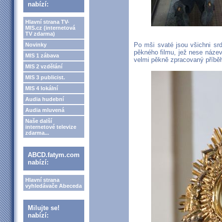
nabízí:
Hlavní strana TV-
MIS.cz (internetová
TV zdarma)
Po mši svaté jsou všichni sr
Novinky
pěkného filmu, jež nese název
MIS 1 zábava
velmi pěkně zpracovaný příběh
MIS 2 vzdělání
MIS 3 publicist.
MIS 4 lokální
Audia hudební
Audia mluvená
Naše další
internetové televize
zdarma...
ABCD.fatym.com
nabízí:
Hlavní strana
vyhledávače Abeceda
Milujte se!
nabízí: