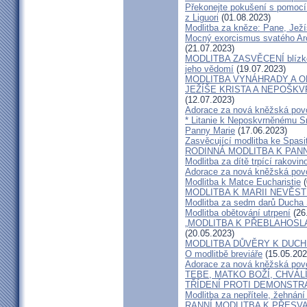
Překonejte pokušení s pomocí
z Liguori
(01.08.2023)
Modlitba za kněze: Pane, Ježí
Mocný exorcismus svatého Arc
(21.07.2023)
MODLITBA ZASVĚCENÍ blízkého
jeho vědomí
(19.07.2023)
MODLITBA VYNÁHRADY A O
JEŽÍŠE KRISTA A NEPOŠK
(12.07.2023)
Adorace za nová kněžská pov
* Litanie k Neposkvrněnému Sr
Panny Marie
(17.06.2023)
Zasvěcující modlitba ke Spasit
RODINNÁ MODLITBA K PANN
Modlitba za dítě trpící rakovin
Adorace za nová kněžská pov
Modlitba k Matce Eucharistie
(
MODLITBA K MARII NEVĚS
Modlitba za sedm darů Ducha
Modlitba obětování utrpení
(26
„MODLITBA K PŘEBLAHOSLAVE
(20.05.2023)
MODLITBA DŮVĚRY K DUC
O modlitbě breviáře
(15.05.202
Adorace za nová kněžská pov
TEBE, MATKO BOŽÍ, CHVÁ
TŘÍDENÍ PROTI DEMONSTR
Modlitba za nepřítele, žehnání 
RANNÍ MODLITBA K PŘESV