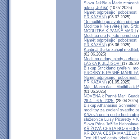
Slova Ježíše a Marie ztracené
rukou, Ježíši“
(10.07.2025)
Námět odprošující pobožnosti n
PŘIKÁZÁNÍ)
(03.07.2025)
15 modliteb po svatém přijímá
Modlitba k Nejsvětějšímu Srdc
MODLITBA K PANNĚ MARII
(
Modlitba pro ty, kdo nemohou 
Námět odprošující pobožnosti 
PŘIKÁZÁNÍ)
(05.06.2025)
Kardinál Burke zahájil modlit
(02.06.2025)
Modlitba o dary, plody a char
LÁSKA K JEŽÍŠOVI
(17.05.20
Biskup Strickland zveřejnil mo
PROSBY K PANNĚ MARII F
Námět odprošující pobožnosti 
PŘIKÁZÁNÍ)
(01.05.2025)
Máj - Mariin čas - Modlitba k 
(01.05.2025)
NOVÉNA k Panně Marii Guadal
28.4. - 6.5. 2025:
(28.04.2025)
Biskup Athanasius Schneider i 
modlitby za zvolení svatého 
Křížová cesta podle hodin utr
služebnice Luisy Picaretty + K
Slova Pána Ježíše blahoslaven
KŘÍŽOVÁ CESTA ROZVEDE
KŘÍŽOVÁ CESTA MANŽELŮ
(
Text křížové cesty týkající se