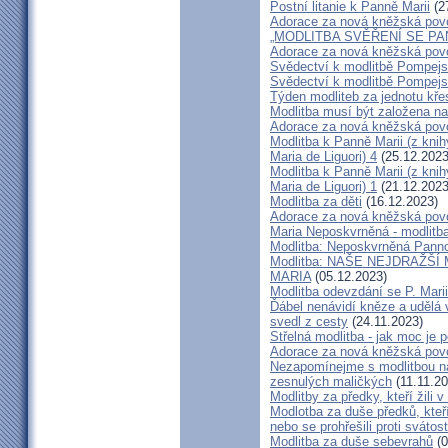
Postní litanie k Panně Marii
(2
Adorace za nová kněžská pov
„MODLITBA SVĚŘENÍ SE PA
Adorace za nová kněžská pov
Svědectví k modlitbě Pompejs
Svědectví k modlitbě Pompejs
Týden modliteb za jednotu kře
Modlitba musí být založena n
Adorace za nová kněžská pov
Modlitba k Panně Marii (z kni
Maria de Liguori) 4
(25.12.2023
Modlitba k Panně Marii (z kni
Maria de Liguori) 1
(21.12.2023
Modlitba za děti
(16.12.2023)
Adorace za nová kněžská pov
Maria Neposkvrněná - modlitb
Modlitba: Neposkvrněná Pann
Modlitba: NAŠE NEJDRAŽŠ
MARIA
(05.12.2023)
Modlitba odevzdání se P. Marii
Ďábel nenávidí kněze a udělá v
svedl z cesty
(24.11.2023)
Střelná modlitba - jak moc je 
Adorace za nová kněžská pov
Nezapomínejme s modlitbou na
zesnulých maličkých
(11.11.20
Modlitby za předky, kteří žili
Modlotba za duše předků, kteř
nebo se prohřešili proti sváto
Modlitba za duše sebevrahů
(0