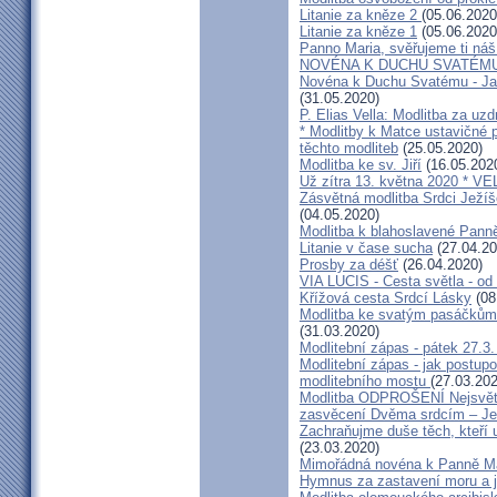
Litanie za kněze 2
(05.06.2020
Litanie za kněze 1
(05.06.2020
Panno Maria, svěřujeme ti náš
NOVÉNA K DUCHU SVATÉMU
Novéna k Duchu Svatému - Jan
(31.05.2020)
P. Elias Vella: Modlitba za uzd
* Modlitby k Matce ustavičné 
těchto modliteb
(25.05.2020)
Modlitba ke sv. Jiří
(16.05.202
Už zítra 13. května 2020 
Zásvětná modlitba Srdci Ježíš
(04.05.2020)
Modlitba k blahoslavené Panně
Litanie v čase sucha
(27.04.20
Prosby za déšť
(26.04.2020)
VIA LUCIS - Cesta světla - od
Křížová cesta Srdcí Lásky
(08
Modlitba ke svatým pasáčkům 
(31.03.2020)
Modlitební zápas - pátek 27.3
Modlitební zápas - jak postupo
modlitebního mostu
(27.03.202
Modlitba ODPROŠENÍ Nejsvětějš
zasvěcení Dvěma srdcím – Je
Zachraňujme duše těch, kteří u
(23.03.2020)
Mimořádná novéna k Panně Ma
Hymnus za zastavení moru a ji