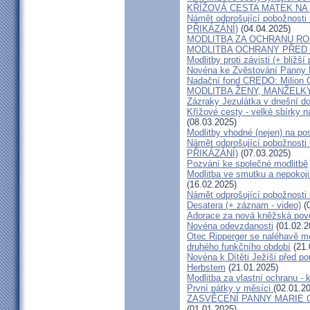
KŘÍŽOVÁ CESTA MATEK NA 
Námět odprošující pobožnosti 
PŘIKÁZÁNÍ)
(04.04.2025)
MODLITBA ZA OCHRANU RODI
MODLITBA OCHRANY PŘED 
Modlitby proti závisti (+ bližš
Novéna ke Zvěstování Panny 
Nadační fond CREDO: Milion 
MODLITBA ŽENY, MANŽELKY
Zázraky Jezulátka v dnešní d
Křížové cesty - velké sbírky
(08.03.2025)
Modlitby vhodné (nejen) na pos
Námět odprošující pobožnosti 
PŘIKÁZÁNÍ)
(07.03.2025)
Pozvání ke společné modlitbě
Modlitba ve smutku a nepokoji
(16.02.2025)
Námět odprošující pobožnosti 
Desatera (+ záznam - video)
(0
Adorace za nová kněžská pov
Novéna odevzdanosti
(01.02.2
Otec Ripperger se naléhavě m
druhého funkčního období
(21.
Novéna k Dítěti Ježíši před p
Herbstem
(21.01.2025)
Modlitba za vlastní ochranu - 
První pátky v měsíci
(02.01.2
ZASVĚCENÍ PANNY MARIE 
(01.01.2025)