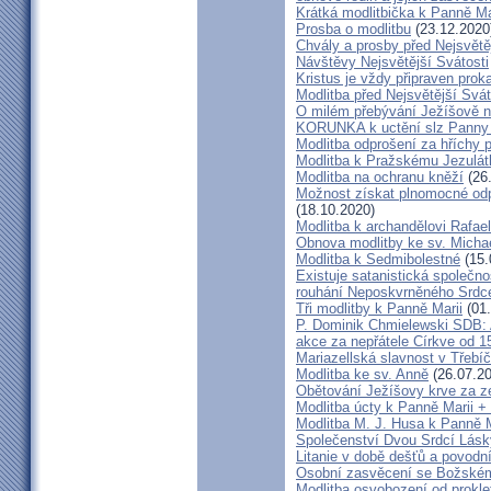
Krátká modlitbička k Panně Ma
Prosba o modlitbu
(23.12.2020
Chvály a prosby před Nejsvětě
Návštěvy Nejsvětější Svátosti
Kristus je vždy připraven prok
Modlitba před Nejsvětější Svát
O milém přebývání Ježíšově na
KORUNKA k uctění slz Panny
Modlitba odprošení za hříchy p
Modlitba k Pražskému Jezulát
Modlitba na ochranu kněží
(26
Možnost získat plnomocné odpu
(18.10.2020)
Modlitba k archandělovi Rafael
Obnova modlitby ke sv. Michae
Modlitba k Sedmibolestné
(15.
Existuje satanistická společno
rouhání Neposkvrněného Srdc
Tři modlitby k Panně Marii
(01.
P. Dominik Chmielewski SDB: Ad
akce za nepřátele Církve od 1
Mariazellská slavnost v Třebíč
Modlitba ke sv. Anně
(26.07.20
Obětování Ježíšovy krve za z
Modlitba úcty k Panně Marii +
Modlitba M. J. Husa k Panně M
Společenství Dvou Srdcí Lás
Litanie v době dešťů a povodn
Osobní zasvěcení se Božském
Modlitba osvobození od prokletí