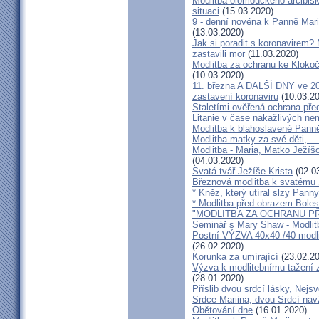
Modlitba olomouckého arcibis
situaci
(15.03.2020)
9 - denní novéna k Panně Mari
(13.03.2020)
Jak si poradit s koronavirem
zastavili mor
(11.03.2020)
Modlitba za ochranu ke Kloko
(10.03.2020)
11. března A DALŠÍ DNY ve 20 
zastavení koronaviru
(10.03.20
Staletími ověřená ochrana pře
Litanie v čase nakažlivých ne
Modlitba k blahoslavené Panně
Modlitba matky za své děti, ...
Modlitba - Maria, Matko Ježíšo
(04.03.2020)
Svatá tvář Ježíše Krista
(02.0
Březnová modlitba k svatému 
* Kněz, který utíral slzy Pann
* Modlitba před obrazem Bole
"MODLITBA ZA OCHRANU P
Seminář s Mary Shaw - Modlitb
Postní VÝZVA 40x40 /40 modli
(26.02.2020)
Korunka za umírající
(23.02.20
Výzva k modlitebnímu tažení 
(28.01.2020)
Příslib dvou srdcí lásky, Nej
Srdce Mariina, dvou Srdcí nav
Obětování dne
(16.01.2020)