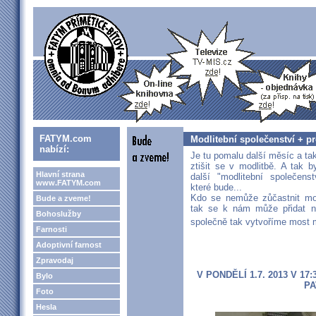
FATYM.com
Modlitební společenství + pr
nabízí:
Je tu pomalu další měsíc a tak
ztišit se v modlitbě. A tak 
Hlavní strana
další "modlitební společenst
www.FATYM.com
které bude...
Kdo se nemůže zůčastnit mod
Bude a zveme!
tak se k nám může přidat n
Bohoslužby
společně tak vytvoříme most 
Farnosti
Adoptivní farnost
Zpravodaj
V PONDĚLÍ 1.7. 2013 V 1
Bylo
PA
Foto
Hesla