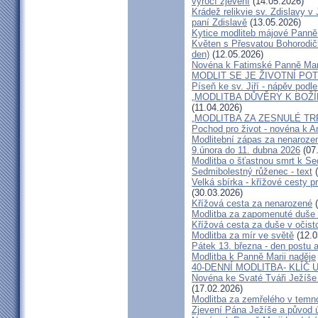
výročí zjevení
(14.05.2026)
Krádež relikvie sv. Zdislavy v
paní Zdislavě
(13.05.2026)
Kytice modliteb májové Panně M
Květen s Přesvatou Bohorodičk
den)
(12.05.2026)
Novéna k Fatimské Panně Marii
MODLIT SE JE ŽIVOTNÍ PO
Píseň ke sv. Jiří - nápěv podl
„MODLITBA DŮVĚRY K BOŽÍM
(11.04.2026)
„MODLITBA ZA ZESNULÉ TRP
Pochod pro život - novéna k A
Modlitební zápas za nenarozen
9.února do 11. dubna 2026
(07
Modlitba o šťastnou smrt k Se
Sedmibolestný růženec - text
(
Velká sbírka - křížové cesty pr
(30.03.2026)
Křížová cesta za nenarozené
(
Modlitba za zapomenuté duše v
Křížová cesta za duše v očist
Modlitba za mír ve světě
(12.0
Pátek 13. března - den postu 
Modlitba k Panně Marii naděje
40-DENNÍ MODLITBA- KLÍČ
Novéna ke Svaté Tváři Ježíše 
(17.02.2026)
Modlitba za zemřelého v temn
Zjevení Pána Ježíše a původ ú