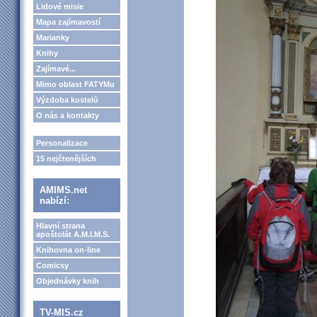
Lidové misie
Mapa zajímavostí
Marianky
Knihy
Zajímavé...
Mimo oblast FATYMu
Výzdoba kostelů
O nás a kontakty
Personalizace
15 nejčtenějších
AMIMS.net
nabízí:
Hlavní strana
apoštolát A.M.I.M.S.
Knihovna on-line
Comicsy
Objednávky knih
TV-MIS.cz