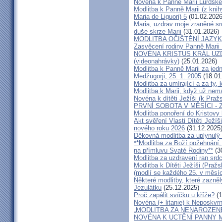
Novéna k Panně Marii Lurdské
Modlitba k Panně Marii (z kni
Maria de Liguori) 5
(01.02.2026
Maria, uzdrav moje zraněné sr
duše skrze Marii
(31.01.2026)
MODLITBA OČIŠTĚNÍ JAZY
Zasvěcení rodiny Panně Marii
NOVÉNA KRISTUS KRÁL UZDR
(videonahrávky)
(25.01.2026)
Modlitba k Panně Marii za jed
Medžugorji, 25. 1. 2005
(18.01
Modlitba za umírající a za ty, k
Modlitba k Marii, když už nemá
Novéna k dítěti Ježíši (k Pra
PRVNÍ SOBOTA V MĚSÍCI - Z
Modlitba ponoření do Kristovy 
Akt svěření Vlasti Dítěti Jež
nového roku 2026
(31.12.2025
Děkovná modlitba za uplynulý
**Modlitba za Boží požehnání,
na přímluvu Svaté Rodiny**
(3
Modlitba za uzdravení ran srdc
Modlitba k Dítěti Ježíši (Praž
(modlí se každého 25. v měsíc
Některé modlitby, které zazn
Jezulátku
(25.12.2025)
Proč zapálit svíčku u kříže?
(1
Novéna (+ litanie) k Neposkv
„MODLITBA ZA NENAROZEN
NOVÉNA K UCTĚNÍ PANNY 