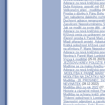
Adorace za nová kněžská pov
Duše Kristova, posvěť mě
(12.
Velikonoční přání - modlitba
(1
Prosba o důvěru k Pánu Bohu
Tam nabudeme dalekého rozh
Duchovní adopce nenarozenéh
Zasvěcení Neposkvrněnému S
Jak se modlit za svoje děti -
Adorace za nová kněžská pov
Křížová cesta za uzdravení ro
(Denní) prosba k Panně Marii 
Mladí připravili projekt „Adoptu
Krátká pobožnost křížové 
na přímluvu P. Marie Neposkv
Adorace za nová kněžská pov
Novéna k Panně Marii Lurdsk
Výzva k modlitbě
(25.01.2023)
JEŽÍŠOVU KREV POLOŽTE 
Modlíme se za malou Anežku
Adorace za nová kněžská pov
„MODLITBA K PANNĚ MARII“
MODLITBA NA ZAČÁTKU N
Modlitba - 28. PROSINEC
NEVINÁTEK
(28.12.2022)
Modlitba díků za rok 2022
(27.
Historie a zázračné milosti P
Modlitba na ochranu kněží pře
Třídenní pobožnost k Loretán
Slavnostní odprošení a zasvě
Neposkvrněnému Srdci Panny 