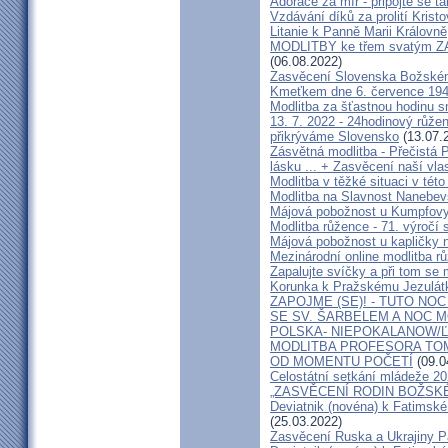
Adorace za mír - připojte se t
Vzdávání díků za prolití Krist
Litanie k Panně Marii Královně
MODLITBY ke třem svatým 
(06.08.2022)
Zasvěcení Slovenska Božském
Kmeťkem dne 6. července 194
Modlitba za šťastnou hodinu s
13. 7. 2022 - 24hodinový růž
přikrýváme Slovensko
(13.07.
Zásvětná modlitba - Přečistá
lásku ... + Zasvěcení naší vl
Modlitba v těžké situaci v tét
Modlitba na Slavnost Nanebe
Májová pobožnost u Kumpfovy
Modlitba růžence - 71. výročí
Májová pobožnost u kapličky 
Mezinárodní online modlitba r
Zapalujte svíčky a při tom se 
Korunka k Pražskému Jezulát
ZAPOJME (SE)! - TUTO NOC
SE SV. ŠARBELEM A NOC 
POLSKA- NIEPOKALANOW/Ľ
MODLITBA PROFESORA TOMI
OD MOMENTU POČETÍ
(09.0
Celostátní setkání mládeže 20
„ZASVĚCENÍ RODIN BOŽSK
Deviatnik (novéna) k Fatimské 
(25.03.2022)
Zasvěcení Ruska a Ukrajiny P