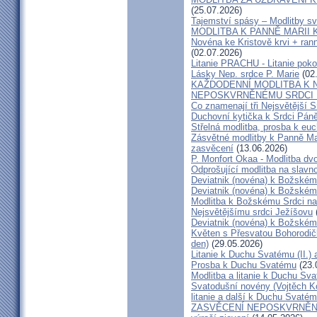
(25.07.2026)
Tajemství spásy – Modlitby sv
MODLITBA K PANNĚ MARII
Novéna ke Kristově krvi + rann
(02.07.2026)
Litanie PRACHU - Litanie poko
Lásky Nep. srdce P. Marie
(02
KAŽDODENNÍ MODLITBA K 
NEPOSKVRNĚNÉMU SRDCI 
Co znamenají tři Nejsvětější 
Duchovní kytička k Srdci Pán
Střelná modlitba, prosba k eu
Zásvětné modlitby k Panně Ma
zasvěcení
(13.06.2026)
P. Monfort Okaa - Modlitba dvo
Odprošující modlitba na slavn
Deviatnik (novéna) k Božskému 
Deviatnik (novéna) k Božskému 
Modlitba k Božskému Srdci na 
Nejsvětějšímu srdci Ježíšovu
Deviatnik (novéna) k Božskému 
Květen s Přesvatou Bohorodičk
den)
(29.05.2026)
Litanie k Duchu Svatému (II.) 
Prosba k Duchu Svatému
(23.
Modlitba a litanie k Duchu Sva
Svatodušní novény (Vojtěch Ko
litanie a další k Duchu Svaté
ZASVĚCENÍ NEPOSKVRNĚNÉM