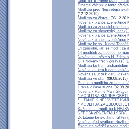
Modlitba: k Panně Marii, matc
Prosme všichni v tento předvá
Modlitba před Nejsvětější sváto
(12.12.2019)
Modlitba za čistotu
(06.12.201
Novéna k blahoslavené Ance Ko
Modlitba za zesnulého v den s
Modlitby za slovenský, český
Novéna k blahoslavené Ance Ko
Novéna k blahoslavené Ance Ko
Modlitby ke sv. Judovi Tadeáš
14 způsobů, jak se modlit za d
14 modliteb za budoucího man
Novéna za kněze s bl. Zdenko
Síla Novény třech Zdrávasů
(1
Modlitba ke třem archandělům
Novéna za úctu k daru lidského
Novéna za úctu k daru lidského
Modlitba ve stáří
(09.09.2019)
Prosba o modlitbu za nemocn
Litanie v čase sucha
(02.08.20
Novéna k Panně Marii Škapulí
* MODLITBA SMÍRNÉ OBĚTI
* LITANIE K NEJSVĚTĚJŠÍ
* MODLITBA ZA ZBLOUDILÉ
Každodenní modlitba k NEJ
NEPOSKVRNĚNÉMU SRDCI 
2x Litanie ke sv. Janu Křtiteli
(
Novéna před svátkem Božího t
Exorcista svědčí a vede modlit