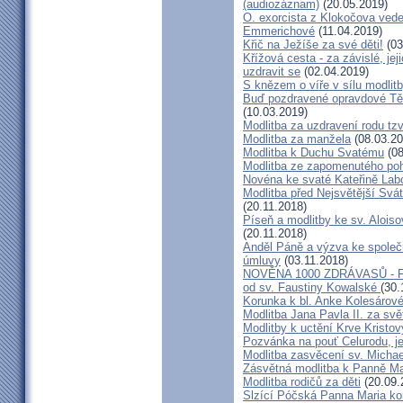
(audiozáznam)
(20.05.2019)
O. exorcista z Klokočova vede
Emmerichové
(11.04.2019)
Křič na Ježíše za své děti!
(03
Křížová cesta - za závislé, jeji
uzdravit se
(02.04.2019)
S knězem o víře v sílu modlit
Buď pozdravené opravdové Těl
(10.03.2019)
Modlitba za uzdravení rodu tz
Modlitba za manžela
(08.03.20
Modlitba k Duchu Svatému
(08
Modlitba ze zapomenutého po
Novéna ke svaté Kateřině Lab
Modlitba před Nejsvětější Sváto
(20.11.2018)
Píseň a modlitby ke sv. Alois
(20.11.2018)
Anděl Páně a výzva ke společn
úmluvy
(03.11.2018)
NOVĚNA 1000 ZDRÁVASŮ - Fanta
od sv. Faustiny Kowalské
(30.
Korunka k bl. Anke Kolesárové
Modlitba Jana Pavla II. za svě
Modlitby k uctění Krve Kristov
Pozvánka na pouť Celurodu, je
Modlitba zasvěcení sv. Michae
Zásvětná modlitba k Panně Ma
Modlitba rodičů za děti
(20.09.
Slzící Póčská Panna Maria ko