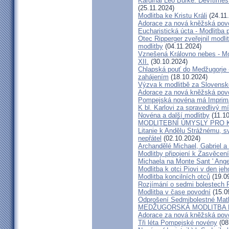
Kardinál Leo Burke: Devítimě
(25.11.2024)
Modlitba ke Kristu Králi
(24.11
Adorace za nová kněžská pov
Eucharistická úcta - Modlitba 
Otec Ripperger zveřejnil modli
modlitby
(04.11.2024)
Vznešená Královno nebes - Mo
XII.
(30.10.2024)
Chlapská pouť do Medžugorje -
zahájením
(18.10.2024)
Výzva k modlitbě za Slovens
Adorace za nová kněžská pov
Pompejská novéna má Imprim
K bl. Karlovi za spravedlivý m
Novéna a další modlitby
(11.10
MODLITEBNÍ ÚMYSLY PRO 
Litanie k Andělu Strážnému, 
nepřátel
(02.10.2024)
Archandělé Michael, Gabriel a
Modlitby připojení k Zasvěcen
Michaela na Monte Sant ' Ange
Modlitba k otci Piovi v den je
Modlitba koncilních otců
(19.0
Rozjímání o sedmi bolestech 
Modlitba v čase povodní
(15.0
Odprošení Sedmibolestné Mat
MEDŽUGORSKÁ MODLITBA 
Adorace za nová kněžská pov
Tři léta Pompejské novény
(08