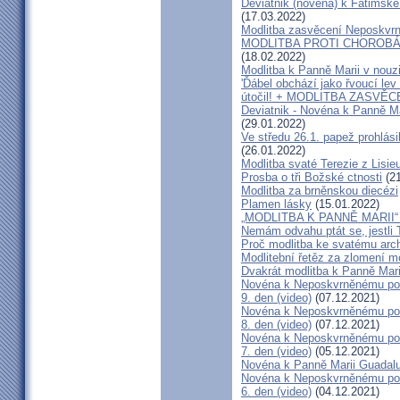
Deviatnik (novéna) k Fatimské 
(17.03.2022)
Modlitba zasvěcení Neposkvr
MODLITBA PROTI CHOROB
(18.02.2022)
Modlitba k Panně Marii v nouz
'Ďábel obchází jako řvoucí lev
útočil! + MODLITBA ZASVĚC
Deviatnik - Novéna k Panně Mar
(29.01.2022)
Ve středu 26.1. papež prohlás
(26.01.2022)
Modlitba svaté Terezie z Lisi
Prosba o tři Božské ctnosti
(21
Modlitba za brněnskou diecézi
Plamen lásky
(15.01.2022)
„MODLITBA K PANNĚ MARII“ - P
Nemám odvahu ptát se, jestli Tě
Proč modlitba ke svatému arc
Modlitební řetěz za zlomení m
Dvakrát modlitba k Panně Mari
Novéna k Neposkvrněnému poče
9. den (video)
(07.12.2021)
Novéna k Neposkvrněnému poče
8. den (video)
(07.12.2021)
Novéna k Neposkvrněnému poče
7. den (video)
(05.12.2021)
Novéna k Panně Marii Guadal
Novéna k Neposkvrněnému poče
6. den (video)
(04.12.2021)