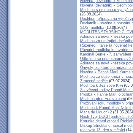
Novéna (deviatnik) k Sedmib
Novéna (deviatnik) k Sedmibo
Modlitba s prosbou o vyslyšen
(26.08.2024)
Dechtice, příprava na výročí 
Deviatnik - novéna a pozvání 
SOS modlitba
(13.08.2024)
MODLITBA STARŠÍHO ČLOV
Adorace za nová kněžská pov
Modlitba za umírající dnešníh
Růženec, litanie (a novéna) ke
Původní modlitba ke svatému 
Kardinál Burke - 7. zamyšlení
Utíkejme se pod ochranu své
Adorace za nová kněžská pov
Úmysly, za které se můžeme m
Novéna k Panně Marii Karmel
Modlitba za duše kněží v nouz
Ztracená neděle
(07.07.2024)
Modlitba k Ježíšově Krvi
(05.0
Zasvěcení rodiny Panně Marii
Prosba k Panně Marii o ochra
Modlitba před Eurovolbami
(06
Prožívání roku modlitby v pří
Modlitba k Panně Marii (z kni
Maria de Liguori) 2
(31.05.2024
Nech Tvoj DUCH preteká... (p
Korunka deseti ctností Přebl
Biskup Strickland napsal modl
recitovat 13. den v měsíci
(14.