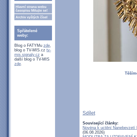
Hlavní strana webu
časopisu Milujte se!
Archiv vyšlých čísel
Spřátelené
weby:
Blog o FATYMu
zde
,
blog o TV-MIS.cz
tv-
mis.signaly.cz
a
další blog o TV-MIS
zde
.
Těšíme
Sdílet
Související články:
Novéna k uctění Nanebevzetí P
(06.08.2026)
MODLITBA ZA UZDRAVENÍ 