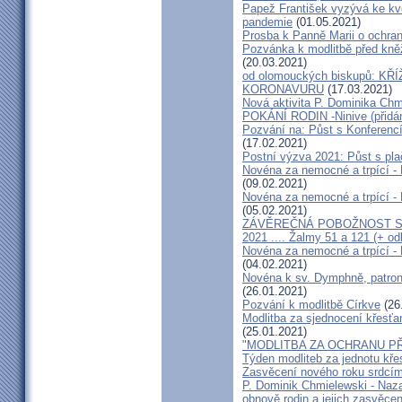
Papež František vyzývá ke k
pandemie
(01.05.2021)
Prosba k Panně Marii o ochra
Pozvánka k modlitbě před kn
(20.03.2021)
od olomouckých biskupů: 
KORONAVURU
(17.03.2021)
Nová aktivita P. Dominika Chm
POKÁNÍ RODIN -Ninive (přidán
Pozvání na: Půst s Konferenc
(17.02.2021)
Postní výzva 2021: Půst s pla
Novéna za nemocné a trpící - M
(09.02.2021)
Novéna za nemocné a trpící - M
(05.02.2021)
ZÁVĚREČNÁ POBOŽNOST S O
2021 .... Žalmy 51 a 121 (+ od
Novéna za nemocné a trpící - 
(04.02.2021)
Novéna k sv. Dymphně, patronc
(26.01.2021)
Pozvání k modlitbě Církve
(26
Modlitba za sjednocení křesťa
(25.01.2021)
"MODLITBA ZA OCHRANU P
Týden modliteb za jednotu kře
Zasvěcení nového roku srdcím
P. Dominik Chmielewski - Na
obnově rodin a jejich zasvěcen