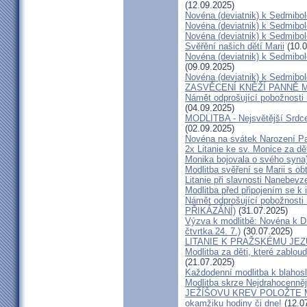
(12.09.2025)
Novéna (deviatnik) k Sedmib
Novéna (deviatnik) k Sedmib
Novéna (deviatnik) k Sedmibo
Svěřění našich dětí Marii
(10.0
Novéna (deviatnik) k Sedmib
(09.09.2025)
Novéna (deviatnik) k Sedmibo
ZASVĚCENÍ KNĚŽÍ PANNĚ M
Námět odprošující pobožnosti 
(04.09.2025)
MODLITBA - Nejsvětější Srdce
(02.09.2025)
Novéna na svátek Narození P
2x Litanie ke sv. Monice za dě
Monika bojovala o svého syna
Modlitba svěření se Marii s ob
Litanie při slavnosti Nanebevz
Modlitba před připojením se k i
Námět odprošující pobožnosti n
PŘIKÁZÁNÍ)
(31.07.2025)
Výzva k modlitbě: Novéna k Dít
čtvrtka 24. 7.)
(30.07.2025)
LITANIE K PRAŽSKÉMU JEZ
Modlitba za děti, které zabloud
(21.07.2025)
Každodenní modlitba k blahos
Modlitba skrze Nejdrahocenněj
JEŽÍŠOVU KREV POLOŽTE ME
okamžiku hodiny či dne!
(12.0