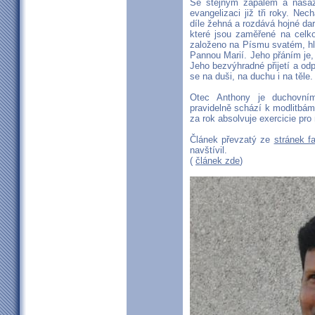
Se stejným zápalem a nasaz
evangelizaci již tři roky. N
díle žehná a rozdává hojné dar
které jsou zaměřené na celko
založeno na Písmu svatém, hl
Pannou Marií. Jeho přáním je, 
Jeho bezvýhradné přijetí a odp
se na duši, na duchu i na těle.
Otec Anthony je duchovní
pravidelně schází k modlitbá
za rok absolvuje exercicie pr
Článek převzatý ze
stránek f
navštívil.
(
článek zde
)