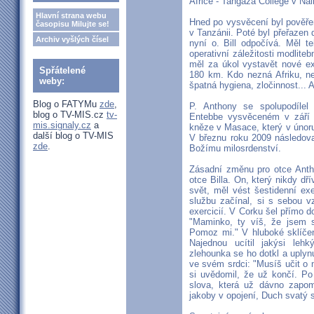
Africe - Tangaza College v Nai
Hlavní strana webu
Hned po vysvěcení byl pověřen
časopisu Milujte se!
v Tanzánii. Poté byl přeřazen 
Archiv vyšlých čísel
nyní o. Bill odpočívá. Měl t
operativní záležitosti modlite
měl za úkol vystavět nové e
Spřátelené
180 km. Kdo nezná Afriku, ne
weby:
špatná hygiena, zločinnost..
Blog o FATYMu
zde
,
P. Anthony se spolupodíle
blog o TV-MIS.cz
tv-
Entebbe vysvěceném v září 
mis.signaly.cz
a
kněze v Masace, který v únoru 
další blog o TV-MIS
V březnu roku 2009 následov
zde
.
Božímu milosrdenství.
Zásadní změnu pro otce Ant
otce Billa. On, který nikdy dř
svět, měl vést šestidenní ex
službu začínal, si s sebou 
exercicií. V Corku šel přímo d
"Maminko, ty víš, že jsem s
Pomoz mi." V hluboké sklíčen
Najednou ucítil jakýsi leh
zlehounka se ho dotkl a uplynu
ve svém srdci: "Musíš učit o
si uvědomil, že už končí. P
slova, která už dávno zapom
jakoby v opojení, Duch svatý 