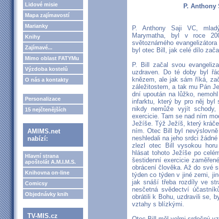
Lidové misie
P. Anthony 
Mapa zajímavostí
Marianky
P. Anthony Saji VC, mladý
Marymatha, byl v roce 200
Knihy
světoznámého evangelizátora 
Zajímavé...
byl otec Bill, jak celé dílo z
Mimo oblast FATYMu
P. Bill začal svou evangeliz
Výzdoba kostelů
uzdraven. Do té doby byl ř
knězem, ale jak sám říká, za
O nás a kontakty
záležitostem, a tak mu Pán Je
dní upoután na lůžko, nemohl 
Personalizace
infarktu, který by pro něj by
nikdy nemůže vyjít schody,
15 nejčtenějších
exercicie. Tam se nad ním modl
Ježíše. Týž Ježíš, který kráče
ním. Otec Bill byl nevýslovně 
AMIMS.net
neshledali na jeho srdci žádn
nabízí:
zlezl otec Bill vysokou hor
hlásat tohoto Ježíše po celé
Hlavní strana
šestidenní exercicie zaměřen
apoštolát A.M.I.M.S.
obrácení člověka. Až do své s
Knihovna on-line
týden co týden v jiné zemi, jin
jak snáší třeba rozdíly ve str
Comicsy
nesčetná svědectví účastníků
Objednávky knih
obrátili k Bohu, uzdravili se, b
vztahy s blízkými.
TV-MIS.cz
Otec Bill měl velmi srdečný vz