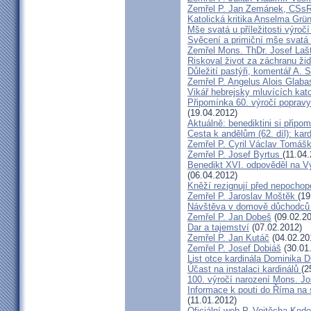
Zemřel P. Jan Zemánek, CSs
Katolická kritika Anselma Grü
Mše svatá u příležitosti výroč
Svěcení a primiční mše svatá 
Zemřel Mons. ThDr. Josef Laš
Riskoval život za záchranu ži
Důležití pastýři, komentář A. 
Zemřel P. Angelus Alois Glab
Vikář hebrejsky mluvících kato
Připomínka 60. výročí popravy
(19.04.2012)
Aktuálně: benediktini si připom
Cesta k andělům (62. díl): kar
Zemřel P. Cyril Václav Tomá
Zemřel P. Josef Byrtus
(11.04
Benedikt XVI. odpověděl na V
(06.04.2012)
Kněží rezignují před nepocho
Zemřel P. Jaroslav Moštěk
(19
Návštěva v domově důchodců 
Zemřel P. Jan Dobeš
(09.02.20
Dar a tajemství
(07.02.2012)
Zemřel P. Jan Kutáč
(04.02.20
Zemřel P. Josef Dobiáš
(30.01
List otce kardinála Dominika
Účast na instalaci kardinálů
(2
100. výročí narození Mons. Jo
Informace k pouti do Říma na
(11.01.2012)
Oficiální web P. Vojtěcha Kod