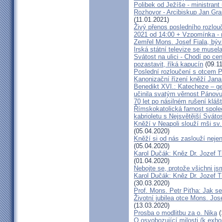
Polibek od Ježíše - ministrant
Rozhovor - Arcibiskup Jan Gra
(11.01.2021)
Živý přenos posledního rozlouč
2021 od 14:00 + Vzpomínka - 
Zemřel Mons. Josef Fiala, býv
Irská státní televize se muse
Svátost na ulici - Chodí po cen
pozastavit, říká kapucín
(09.11
Poslední rozloučení s otcem 
Kanonizační řízení kněží Jana
Benedikt XVI.: Katecheze – ge
učinila svatým věrnost Pánovu
70 let po násilném rušení kláš
Římskokatolická farnost spole
kabrioletu s Nejsvětější Svátos
Kněží v Neapoli slouží mši sv. 
(05.04.2020)
Kněží si od nás zaslouží nejen
(05.04.2020)
Karol Dučák: Kněz Dr. Jozef Ti
(01.04.2020)
Nebojte se, protože všichni j
Karol Dučák: Kněz Dr. Jozef Ti
(30.03.2020)
Prof. Mons. Petr Piťha: Jak s
Životní jubilea otce Mons. Jos
(13.03.2020)
Prosba o modlitbu za o. Nika
(
O osvobozující milosti (k exho