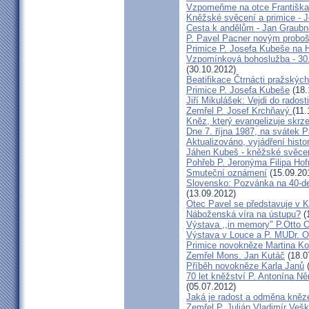
Vzpomeňme na otce Františka!
Kněžské svěcení a primice - 
Cesta k andělům - Jan Graubn
P. Pavel Pacner novým probo
Primice P. Josefa Kubeše na 
Vzpomínková bohoslužba - 30.
(30.10.2012)
Beatifikace Čtrnácti pražskýc
Primice P. Josefa Kubeše
(18.
Jiří Mikulášek: Vejdi do radost
Zemřel P. Josef Krchňavý
(11.
Kněz, který evangelizuje skr
Dne 7. října 1987, na svátek 
Aktualizováno, vyjádření histo
Jáhen Kubeš - kněžské svěce
Pohřeb P. Jeronýma Filipa Ho
Smuteční oznámení
(15.09.20
Slovensko: Pozvánka na 40-de
(13.09.2012)
Otec Pavel se představuje v K
Náboženská víra na ústupu?
(
Výstava ,,in memory" P.Otto 
Výstava v Louce a P. MUDr. O
Primice novokněze Martina K
Zemřel Mons. Jan Kutáč
(18.0
Příběh novokněze Karla Janů
(
70 let kněžství P. Antonína Ně
(05.07.2012)
Jaká je radost a odměna kněz
Zemřel P. Julián Vladimír Ve