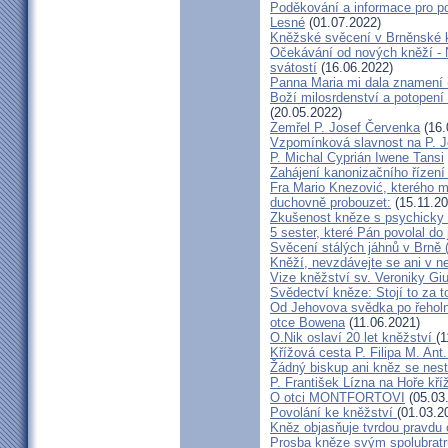
Poděkování a informace pro po
Lesné
(01.07.2022)
Kněžské svěcení v Brněnské k
Očekávání od nových kněží -
svátostí
(16.06.2022)
Panna Maria mi dala znamení 
Boží milosrdenství a potopení 
(20.05.2022)
Zemřel P. Josef Červenka
(16.
Vzpomínková slavnost na P. 
P. Michal Cyprián Iwene Tansi
Zahájení kanonizačního řízení 
Fra Mario Knezović, kterého 
duchovně probouzet:
(15.11.20
Zkušenost kněze s psychicky
5 sester, které Pán povolal do
Svěcení stálých jáhnů v Brně
Kněží, nevzdávejte se ani v ne
Vize kněžství sv. Veroniky Giu
Svědectví kněze: Stojí to za t
Od Jehovova svědka po řeholní
otce Bowena
(11.06.2021)
O.Nik oslaví 20 let kněžství
(1
Křížová cesta P. Filipa M. Ant
Žádný biskup ani kněz se nes
P. František Lízna na Hoře kříž
O otci MONTFORTOVI
(05.03
Povolání ke kněžství
(01.03.2
Kněz objasňuje tvrdou pravdu 
Prosba kněze svým spolubrat