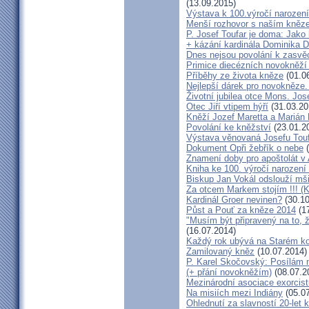
(13.09.2015)
Výstava k 100.výročí narození
Menší rozhovor s naším kně
P. Josef Toufar je doma: Jako
+ kázání kardinála Dominika 
Dnes nejsou povolání k zasvě
Primice diecézních novokněží
Příběhy ze života kněze
(01.0
Nejlepší dárek pro novokněze
Životní jubilea otce Mons. Jos
Otec Jiří vtipem hýří
(31.03.20
Kněží Jozef Maretta a Marián 
Povolání ke kněžství
(23.01.2
Výstava věnovaná Josefu Touf
Dokument Opři žebřík o nebe
(
Znamení doby pro apoštolát v
Kniha ke 100. výročí narození
Biskup Jan Vokál odslouží mši
Za otcem Markem stojím !!! (
Kardinál Groer nevinen?
(30.10
Půst a Pouť za kněze 2014
(17
"Musím být připravený na to, 
(16.07.2014)
Každý rok ubývá na Starém kon
Zamilovaný kněz
(10.07.2014)
P. Karel Skočovský: Posílám
(+ přání novokněžím)
(08.07.2
Mezinárodní asociace exorcist
Na misiích mezi Indiány
(05.07
Ohlednutí za slavností 20-let 