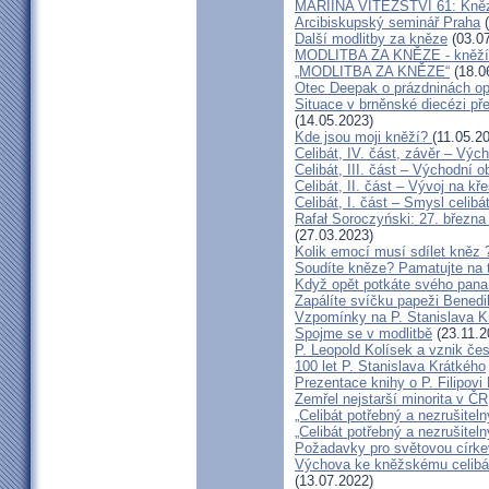
MARIINA VÍTĚZSTVÍ 61: Kněz v
Arcibiskupský seminář Praha
(
Další modlitby za kněze
(03.07
MODLITBA ZA KNĚZE - kněží v
„MODLITBA ZA KNĚZE“
(18.0
Otec Deepak o prázdninách o
Situace v brněnské diecézi p
(14.05.2023)
Kde jsou moji kněží?
(11.05.2
Celibát, IV. část, závěr – Výc
Celibát, III. část – Východní o
Celibát, II. část – Vývoj na 
Celibát, I. část – Smysl celibá
Rafał Soroczyński: 27. březn
(27.03.2023)
Kolik emocí musí sdílet kněz 
Soudíte kněze? Pamatujte na 
Když opět potkáte svého pana 
Zapálíte svíčku papeži Benedi
Vzpomínky na P. Stanislava K
Spojme se v modlitbě
(23.11.2
P. Leopold Kolísek a vznik če
100 let P. Stanislava Krátkého
Prezentace knihy o P. Filipovi
Zemřel nejstarší minorita v ČR
„Celibát potřebný a nezrušiteln
„Celibát potřebný a nezrušiteln
Požadavky pro světovou círke
Výchova ke kněžskému celibát
(13.07.2022)