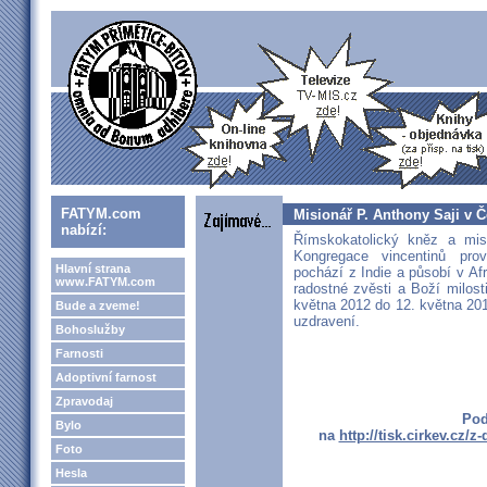
FATYM.com
Misionář P. Anthony Saji v Č
nabízí:
Římskokatolický kněz a mis
Kongregace vincentinů prov
Hlavní strana
pochází z Indie a působí v Af
www.FATYM.com
radostné zvěsti a Boží milost
května 2012 do 12. května 20
Bude a zveme!
uzdravení.
Bohoslužby
Farnosti
Adoptivní farnost
Zpravodaj
Pod
Bylo
na
http://tisk.cirkev.cz/
Foto
Hesla