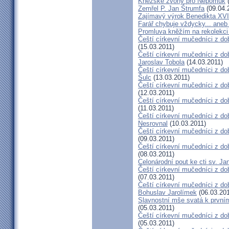
Kněžské zvony pro Nepomuk
(
Zemřel P. Jan Štrumfa
(09.04.
Zajímavý výrok Benedikta XVI
Farář chybuje vždycky... an
Promluva kněžím na rekolekci 
Čeští církevní mučedníci z do
(15.03.2011)
Čeští církevní mučedníci z do
Jaroslav Tobola
(14.03.2011)
Čeští církevní mučedníci z dob
Šulc
(13.03.2011)
Čeští církevní mučedníci z dob
(12.03.2011)
Čeští církevní mučedníci z do
(11.03.2011)
Čeští církevní mučedníci z do
Nesrovnal
(10.03.2011)
Čeští církevní mučedníci z dob
(09.03.2011)
Čeští církevní mučedníci z do
(08.03.2011)
Celonárodní pout ke cti sv. J
Čeští církevní mučedníci z dob
(07.03.2011)
Čeští církevní mučedníci z dob
Bohuslav Jarolímek
(06.03.201
Slavnostní mše svatá k prvním
(05.03.2011)
Čeští církevní mučedníci z do
(05.03.2011)