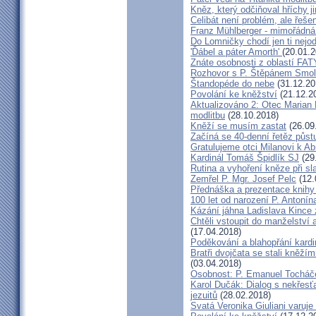
Kněz, který odčiňoval hříchy j
Celibát není problém, ale řeše
Franz Mühlberger - mimořádná 
Do Lomničky chodí jen ti nejod
'Ďábel a páter Amorth'
(20.01.2
Znáte osobnosti z oblastí FA
Rozhovor s P. Štěpánem Smol
Štandopéde do nebe
(31.12.20
Povolání ke kněžství
(21.12.2
Aktualizováno 2: Otec Marian 
modlitbu
(28.10.2018)
Kněží se musím zastat
(26.09
Začíná se 40-denní řetěz půst
Gratulujeme otci Milanovi k 
Kardinál Tomáš Špidlík SJ
(29
Rutina a vyhoření kněze při sla
Zemřel P. Mgr. Josef Pelc
(12.
Přednáška a prezentace knihy 
100 let od narození P. Anton
Kázání jáhna Ladislava Kince 
Chtěli vstoupit do manželství a
(17.04.2018)
Poděkování a blahopřání kard
Bratři dvojčata se stali kněžím
(03.04.2018)
Osobnost: P. Emanuel Tocháč
Karol Dučák: Dialog s nekřesť
jezuitů
(28.02.2018)
Svatá Veronika Giuliani varuj