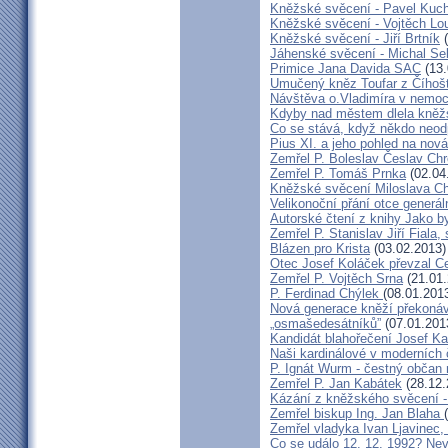
Kněžské svěcení - Pavel Kuc
Kněžské svěcení - Vojtěch Lo
Kněžské svěcení - Jiří Brtník
(
Jáhenské svěcení - Michal Se
Primice Jana Davida SAC
(13.
Umučený kněz Toufar z Číhošt
Návštěva o.Vladimíra v nemoc
Kdyby nad městem dlela kněžs
Co se stává, když někdo neod
Pius XI. a jeho pohled na nov
Zemřel P. Boleslav Česlav C
Zemřel P. Tomáš Prnka
(02.04
Kněžské svěcení Miloslava Ch
Velikonoční přání otce generál
Autorské čtení z knihy Jako 
Zemřel P. Stanislav Jiří Fiala,
Blázen pro Krista
(03.02.2013)
Otec Josef Koláček převzal C
Zemřel P. Vojtěch Srna
(21.01.
P. Ferdinad Chýlek
(08.01.201
Nová generace kněží překonáv
„osmašedesátníků”
(07.01.201
Kandidát blahořečení Josef K
Naši kardinálové v moderních
P. Ignát Wurm - čestný občan
Zemřel P. Jan Kabátek
(28.12.
Kázání z kněžského svěcení -
Zemřel biskup Ing. Jan Blaha
Zemřel vladyka Ivan Ljavinec,
Co se událo 12. 12. 1992? 