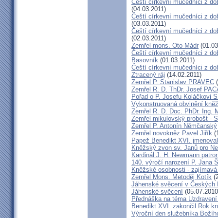
Čeští církevní mučedníci z do
(04.03.2011)
Čeští církevní mučedníci z dob
(03.03.2011)
Čeští církevní mučedníci z do
(02.03.2011)
Zemřel mons. Oto Mádr
(01.03
Čeští církevní mučedníci z dob
Basovník
(01.03.2011)
Čeští církevní mučedníci z d
Ztracený ráj
(14.02.2011)
Zemřel P. Stanislav PRAVEC
(
Zemřel R. D. ThDr. Josef PA
Pořad o P. Josefu Koláčkovi 
Vykonstruovaná obvinění kněž
Zemřel R. D. Doc. PhDr. Ing.
Zemřel mikulovský probošt - S
Zemřel P. Antonín Němčanský
Zemřel novokněz Pavel Jiřík
(
Papež Benedikt XVI. jmenova
Kněžský zvon sv. Janů pro N
Kardinál J. H. Newmann patro
140. výročí narození P. Jana
Kněžské osobnosti - zajímavá
Zemřel Mons. Metoděj Kotík
(2
Jáhenské svěcení v Českých 
Jáhenské svěcení
(05.07.2010
Přednáška na téma Uzdravení ž
Benedikt XVI. zakončil Rok k
Výroční den služebníka Božíh