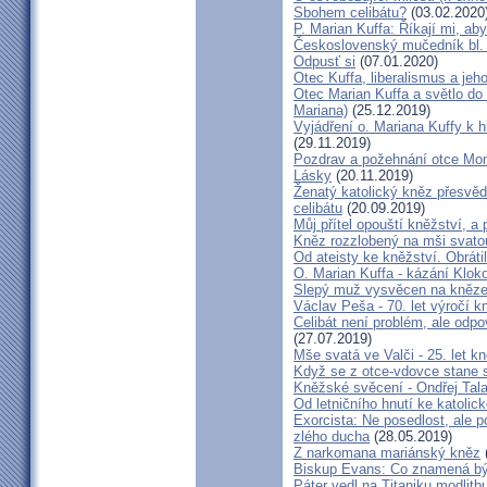
Sbohem celibátu?
(03.02.2020
P. Marian Kuffa: Říkají mi, aby
Československý mučedník bl.
Odpusť si
(07.01.2020)
Otec Kuffa, liberalismus a jeho
Otec Marian Kuffa a světlo do
Mariana)
(25.12.2019)
Vyjádření o. Mariana Kuffy k 
(29.11.2019)
Pozdrav a požehnání otce Mont
Lásky
(20.11.2019)
Ženatý katolický kněz přesvěd
celibátu
(20.09.2019)
Můj přítel opouští kněžství, a
Kněz rozzlobený na mši svatou
Od ateisty ke kněžství. Obrátil
O. Marian Kuffa - kázání Klok
Slepý muž vysvěcen na kněz
Václav Peša - 70. let výročí
Celibát není problém, ale odp
(27.07.2019)
Mše svatá ve Valči - 25. let 
Když se z otce-vdovce stane s
Kněžské svěcení - Ondřej Tal
Od letničního hnutí ke katolic
Exorcista: Ne posedlost, ale 
zlého ducha
(28.05.2019)
Z narkomana mariánský kněz
Biskup Evans: Co znamená b
Páter vedl na Titaniku modlitb