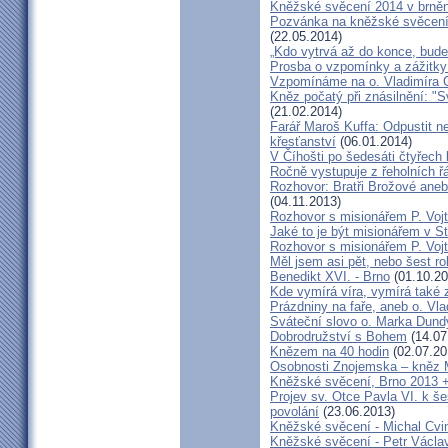
Kněžské svěcení 2014 v brněns
Pozvánka na kněžské svěcení 
(22.05.2014)
„Kdo vytrvá až do konce, bude
Prosba o vzpomínky a zážitk
Vzpomínáme na o. Vladimíra C
Kněz počatý při znásilnění: "S
(21.02.2014)
Farář Maroš Kuffa: Odpustit ne
křesťanství
(06.01.2014)
V Číhošti po šedesáti čtyřech
Ročně vystupuje z řeholních řá
Rozhovor: Bratři Brožové aneb
(04.11.2013)
Rozhovor s misionářem P. Voj
Jaké to je být misionářem v St
Rozhovor s misionářem P. Voj
Měl jsem asi pět, nebo šest ro
Benedikt XVI. - Brno
(01.10.20
Kde vymírá víra, vymírá také 
Prázdniny na faře, aneb o. Vla
Sváteční slovo o. Marka Dun
Dobrodružství s Bohem
(14.07
Knězem na 40 hodin
(02.07.20
Osobnosti Znojemska – kněz
Kněžské svěcení, Brno 2013 +
Projev sv. Otce Pavla VI. k 
povolání
(23.06.2013)
Kněžské svěcení - Michal Cvi
Kněžské svěcení - Petr Václa