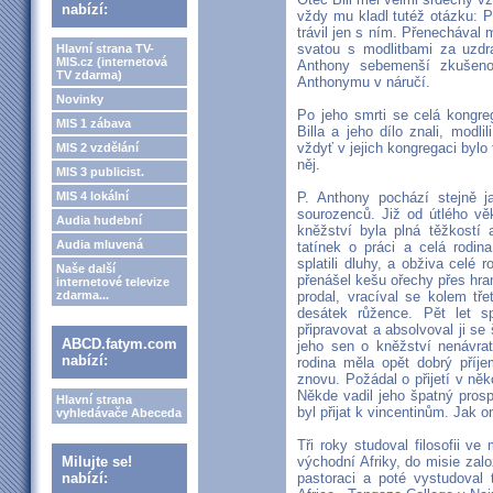
nabízí:
vždy mu kladl tutéž otázku: 
trávil jen s ním. Přenechával 
svatou s modlitbami za uzdra
Hlavní strana TV-
MIS.cz (internetová
Anthony sebemenší zkušenos
TV zdarma)
Anthonymu v náručí.
Novinky
Po jeho smrti se celá kongreg
MIS 1 zábava
Billa a jeho dílo znali, modli
vždyť v jejich kongregaci bylo
MIS 2 vzdělání
něj.
MIS 3 publicist.
MIS 4 lokální
P. Anthony pochází stejně ja
sourozenců. Již od útlého vě
Audia hudební
kněžství byla plná těžkostí a
Audia mluvená
tatínek o práci a celá rodin
splatili dluhy, a obživa celé
Naše další
přenášel kešu ořechy přes hra
internetové televize
zdarma...
prodal, vracíval se kolem tř
desátek růžence. Pět let s
připravovat a absolvoval ji se
ABCD.fatym.com
jeho sen o kněžství nenávrat
nabízí:
rodina měla opět dobrý příje
znovu. Požádal o přijetí v ně
Někde vadil jeho špatný pros
Hlavní strana
byl přijat k vincentinům. Jak 
vyhledávače Abeceda
Tři roky studoval filosofii v
Milujte se!
východní Afriky, do misie zal
nabízí:
pastoraci a poté vystudoval 