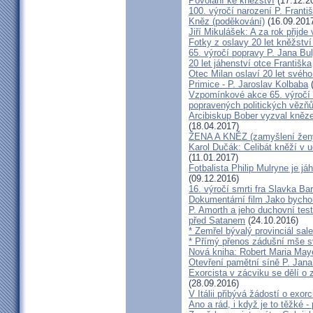
Povolání ke kněžství
(17.12.2
100. výročí narození P. Frant
Kněz (poděkování)
(16.09.201
Jiří Mikulášek: A za rok přijde
Fotky z oslavy 20 let kněžství
65. výročí popravy P. Jana Bu
20 let jáhenství otce Františka
Otec Milan oslaví 20 let svého
Primice - P. Jaroslav Kolbaba
(
Vzpomínkové akce 65. výročí 
popravených politických vězň
Arcibiskup Bober vyzval kněze
(18.04.2017)
ŽENA A KNĚZ (zamyšlení žen
Karol Dučák: Celibát kněží v 
(11.01.2017)
Fotbalista Philip Mulryne je 
(09.12.2016)
16. výročí smrti fra Slavka Ba
Dokumentární film Jako bycho
P. Amorth a jeho duchovní test
před Satanem
(24.10.2016)
* Zemřel bývalý provinciál sa
* Přímý přenos zádušní mše s
Nová kniha: Robert Maria M
Otevření pamětní síně P. Jana
Exorcista v zácviku se dělí o
(28.09.2016)
V Itálii přibývá žádostí o exor
Ano a rád, i když je to těžké 