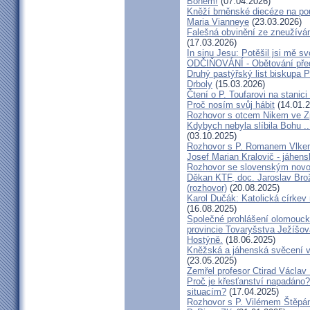
Bohem!
(07.04.2026)
Kněží brněnské diecéze na pou
Maria Vianneye
(23.03.2026)
Falešná obvinění ze zneužíván
(17.03.2026)
In sinu Jesu: Potěšil jsi mě
ODČIŇOVÁNÍ - Obětování před
Druhý pastýřský list biskupa P
Drboly
(15.03.2026)
Čtení o P. Toufarovi na stanici
Proč nosím svůj hábit
(14.01.2
Rozhovor s otcem Nikem ve Z
Kdybych nebyla slíbila Bohu ..
(03.10.2025)
Rozhovor s P. Romanem Vlk
Josef Marian Kralovič - jáhen
Rozhovor se slovenským nov
Děkan KTF, doc. Jaroslav Bro
(rozhovor)
(20.08.2025)
Karol Dučák: Katolická církev 
(16.08.2025)
Společné prohlášení olomouck
provincie Tovaryšstva Ježíšo
Hostýně.
(18.06.2025)
Kněžská a jáhenská svěcení 
(23.05.2025)
Zemřel profesor Ctirad Václav 
Proč je křesťanství napadáno?
situacím?
(17.04.2025)
Rozhovor s P. Vilémem Štěp