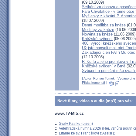
(09.10.2009)
Setkání za obnovu a posvěcení
Fara Chvalatice - vítáme otce 
Myšlenky z kázání P. Antonín
(18.07.2009)
Denní modlitba za kněze
(01.0
Modlitby za kněze
(16.06.2009
Novéna za kněze
(11.06.2009)
Kněžské svěcení
(05.06.2009)
400. výročí kněžského svěcen
Už jste napsali mail otci Frant
Zakládající člen FATYMu otec 
(12.10.2008)
P. Kuffa a jeho promluva v Trna
Kněžské svěcení v Brně
(02.0
Svěcení a primiční mše svat
| Autor:
Roman Tomek
| Vydáno dne 
Přidat komentář
|
Nové filmy, videa a audia (mp3) pro vás:
www.TV-MIS.cz
::
Svatý Patriku (píseň)
::
Velehradská hymna 2026 (Hej, vzhůru poutníci
::
Litanie ke sv. Františkovi z Assisi ()