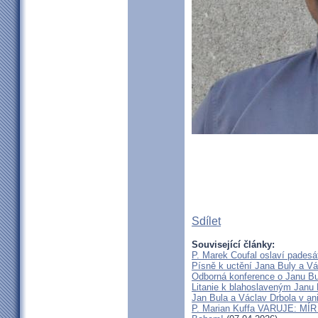
Sdílet
Související články:
P. Marek Coufal oslaví padesá
Písně k uctění Jana Buly a Vá
Odborná konference o Janu Bul
Litanie k blahoslaveným Janu 
Jan Bula a Václav Drbola v a
P. Marian Kuffa VARUJE: MÍR