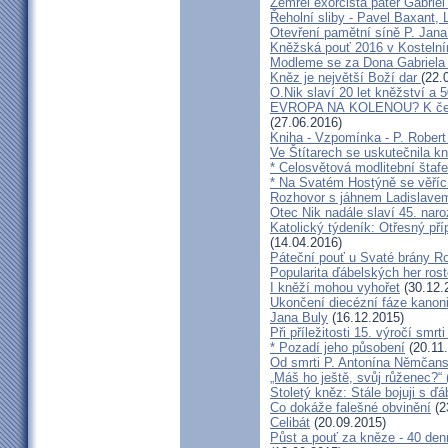
Zemřel exorcista páter Gabrie
Řeholní sliby - Pavel Baxant,
Otevření pamětní síně P. Jana
Kněžská pouť 2016 v Kostelní
Modleme se za Dona Gabriela
Kněz je největší Boží dar
(22.
O.Nik slaví 20 let kněžství a 5
EVROPA NA KOLENOU? K čemu 
(27.06.2016)
Kniha - Vzpomínka - P. Rober
Ve Štítarech se uskutečnila k
* Celosvětová modlitební štafe
* Na Svatém Hostýně se věříc
Rozhovor s jáhnem Ladislave
Otec Nik nadále slaví 45. naro
Katolický týdeník: Otřesný pří
(14.04.2016)
Páteční pouť u Svaté brány R
Popularita ďábelských her roste
I kněží mohou vyhořet
(30.12.
Ukončení diecézní fáze kanoni
Jana Buly
(16.12.2015)
Při příležitosti 15. výročí smrt
* Pozadí jeho působení
(20.11
Od smrti P. Antonína Němčansk
„Máš ho ještě, svůj růženec?“ 
Stoletý kněz: Stále bojuji s ď
Co dokáže falešné obvinění
(2
Celibát
(20.09.2015)
Půst a pouť za kněze - 40 den