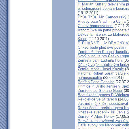
P. Marián Kuffa v televizním p
5. celonárodní setkání koordin
(19.12.2011)
PhDr. ThDr. Ján Čarnogurský
(
Prosby otce Vladimíra Cyrila
(
Církev hromosvodem
(17.11.2
Vzpomínka na pana probošta S
Děkovná mše sv. za blahořečen
Kince
(22.10.2011)
P. ELIAS VELLA: DÉMONY 
Církev bude plnit své poslání,
Zemřel P. Jan Kroupa, básník a
Nový nuncius pro Českou repu
Zemřela paní Ludmila Holá
(06
Dětský voják katolickým kně
Zemřel Mons. Josef Kavale
(2
Kardinál Robert Sarah varuje k
homosexualitě
(23.08.2011)
Pohřeb Dona Gobbiho
(27.07.2
Primice P. Jiřího Jeniše v Úje
Zemřel otec Stefano Gobbi
(30
Beatifikační proces P. Václav
Rekolekce ve Štítarech
(14.06
Jak mě můj kněz neobtěžoval
Rozloučení s arcibiskupem 
Kněžské svěcení - Jiří Jeniš
(
Zemřel P. Alois Honek
(17.05.2
Pozvánka na svěcení zvonů v
Další zvony pro Nepomuk odlit