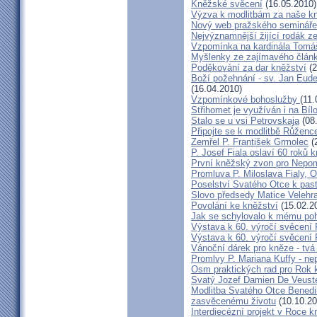
Kněžské svěcení
(16.05.2010)
Výzva k modlitbám za naše k
Nový web pražského semináře
Nejvýznamnější žijící rodák 
Vzpomínka na kardinála Tomáš
Myšlenky ze zajímavého článk
Poděkování za dar kněžství
(2
Boží požehnání - sv. Jan Eud
(16.04.2010)
Vzpomínkové bohoslužby
(11.
Střihomet je využíván i na Bíl
Stalo se u vsi Petrovskaja
(08
Připojte se k modlitbě Růženc
Zemřel P. František Grmolec
(
P. Josef Fiala oslaví 60 roků 
První kněžský zvon pro Nepo
Promluva P. Miloslava Fialy, 
Poselství Svatého Otce k past
Slovo předsedy Matice Velehr
Povolání ke kněžství
(15.02.2
Jak se schylovalo k mému po
Výstava k 60. výročí svěcení 
Výstava k 60. výročí svěcení 
Vánoční dárek pro kněze - tvá
Promlvy P. Mariana Kuffy - ne
Osm praktických rad pro Rok 
Svatý Jozef Damien De Veust
Modlitba Svatého Otce Benedik
zasvěcenému životu
(10.10.20
Interdiecézní projekt v Roce 