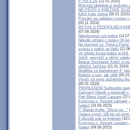
P. Pio a Zlý
(21.01.2025)
Možnost objednat si brožurku 
NEJTĚŽŠÍ V KNĚŽSKÉ SLU
Když kněz žehná
(06.01.2025)
Pozvání na zahájení výstavy o
(03.11.2024)
MÝTUS O PEDOFILNÍCH KNĚŽÍC
(07.09.2024)
Nekritizujme své kněze
(14.07
Několik střípků z oslavy 30 le
Na slavnost sv. Petra a Pavl
svatou v rodišti ve Valči
(21.06
Ve středu života kněze je kříž
Ježíš, nejvyšší a věčný velek
Biskup Strickland: Kněží si mu
přiblížili Ježíšovi
(21.01.2024)
Modlitba za blahořečení P. I
Bulletin o tom, jak věřili
(05.01
Výročí od smrti služebníka B
(05.01.2024)
PROHLÁŠENÍ Světového apošt
Zajímavý článek o misionáři v
Petr Maria Josef Cassant
(22.
Exorcista o. Vincent Lampert -
(video)
(19.09.2023)
P. Marián Kuffa: "Divím se..."
(
Oslava výročí 100 let od úmrtí
6 důvodů stát se knězem
(10.
Exorcista o. Vincent Lampert -
(video)
(09.09.2023)