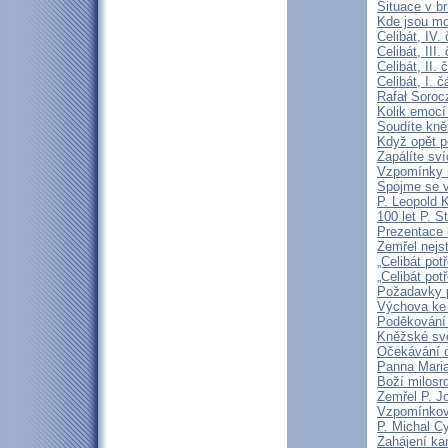
Situace v b
Kde jsou mo
Celibát, IV.
Celibát, III
Celibát, II
Celibát, I. 
Rafał Soroc
Kolik emocí
Soudíte kně
Když opět p
Zapálíte sv
Vzpomínky n
Spojme se v
P. Leopold 
100 let P. S
Prezentace k
Zemřel nejst
„Celibát pot
„Celibát pot
Požadavky p
Výchova ke 
Poděkování 
Kněžské svě
Očekávání o
Panna Maria
Boží milosrd
Zemřel P. J
Vzpomínková
P. Michal C
Zahájení ka