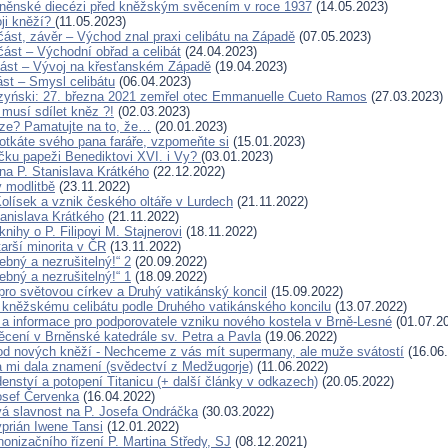
rněnské diecézi před kněžským svěcením v roce 1937
(14.05.2023)
ji kněží?
(11.05.2023)
 část, závěr – Východ znal praxi celibátu na Západě
(07.05.2023)
. část – Východní obřad a celibát
(24.04.2023)
. část – Vývoj na křesťanském Západě
(19.04.2023)
část – Smysl celibátu
(06.04.2023)
zyński: 27. března 2021 zemřel otec Emmanuelle Cueto Ramos
(27.03.2023)
 musí sdílet kněz ?!
(02.03.2023)
ze? Pamatujte na to, že…
(20.01.2023)
otkáte svého pana faráře, vzpomeňte si
(15.01.2023)
íčku papeži Benediktovi XVI. i Vy?
(03.01.2023)
a P. Stanislava Krátkého
(22.12.2022)
 modlitbě
(23.11.2022)
Kolísek a vznik českého oltáře v Lurdech
(21.11.2022)
tanislava Krátkého
(21.11.2022)
nihy o P. Filipovi M. Stajnerovi
(18.11.2022)
arší minorita v ČR
(13.11.2022)
řebný a nezrušitelný!“ 2
(20.09.2022)
řebný a nezrušitelný!“ 1
(18.09.2022)
ro světovou církev a Druhý vatikánský koncil
(15.09.2022)
kněžskému celibátu podle Druhého vatikánského koncilu
(13.07.2022)
a informace pro podporovatele vzniku nového kostela v Brně-Lesné
(01.07.2
cení v Brněnské katedrále sv. Petra a Pavla
(19.06.2022)
d nových kněží - Nechceme z vás mít supermany, ale muže svátostí
(16.06
 mi dala znamení (svědectví z Medžugorje)
(11.06.2022)
enství a potopení Titanicu (+ další články v odkazech)
(20.05.2022)
osef Červenka
(16.04.2022)
 slavnost na P. Josefa Ondráčka
(30.03.2022)
yprián Iwene Tansi
(12.01.2022)
nonizačního řízení P. Martina Středy, SJ
(08.12.2021)