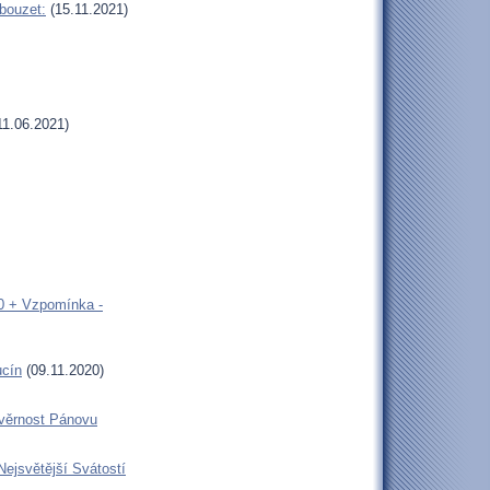
bouzet:
(15.11.2021)
11.06.2021)
00 + Vzpomínka -
ucín
(09.11.2020)
 věrnost Pánovu
Nejsvětější Svátostí