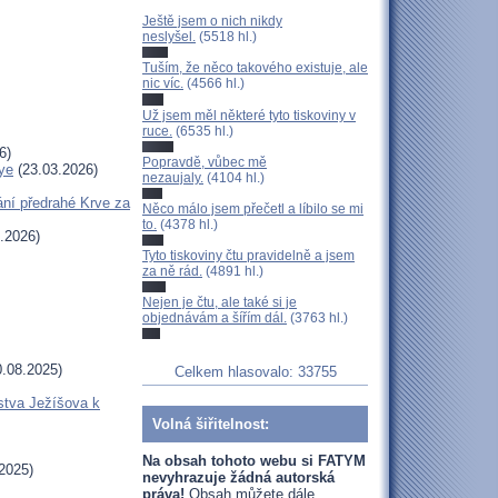
Ještě jsem o nich nikdy
neslyšel.
(5518 hl.)
Tuším, že něco takového existuje, ale
nic víc.
(4566 hl.)
Už jsem měl některé tyto tiskoviny v
ruce.
(6535 hl.)
6)
Popravdě, vůbec mě
ye
(23.03.2026)
nezaujaly.
(4104 hl.)
ní předrahé Krve za
Něco málo jsem přečetl a líbilo se mi
to.
(4378 hl.)
.2026)
Tyto tiskoviny čtu pravidelně a jsem
za ně rád.
(4891 hl.)
Nejen je čtu, ale také si je
objednávám a šířím dál.
(3763 hl.)
.08.2025)
Celkem hlasovalo: 33755
stva Ježíšova k
Volná šiřitelnost:
Na obsah tohoto webu si FATYM
2025)
nevyhrazuje žádná autorská
práva!
Obsah můžete dále