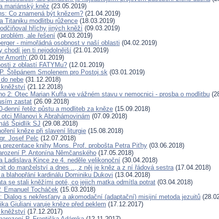
a mariánský kněz
(23.05.2019)
ns: Co znamená být knězem?
(21.04.2019)
a Titaniku modlitbu růžence
(18.03.2019)
odčiňoval hříchy jiných kněží
(09.03.2019)
 problém, ale řešení
(04.03.2019)
erger - mimořádná osobnost v naší oblasti
(04.02.2019)
chodí jen ti nejodolnější
(21.01.2019)
er Amorth'
(20.01.2019)
osti z oblastí FATYMu?
(12.01.2019)
 P. Štěpánem Smolenem pro Postoj.sk
(03.01.2019)
 do nebe
(31.12.2018)
 kněžství
(21.12.2018)
no 2: Otec Marian Kuffa ve vážném stavu v nemocnici - prosba o modlitbu
(28
usím zastat
(26.09.2018)
0-denní řetěz půstu a modliteb za kněze
(15.09.2018)
 otci Milanovi k Abrahámovinám
(07.09.2018)
máš Špidlík SJ
(29.08.2018)
oření kněze při slavení liturgie
(15.08.2018)
gr. Josef Pelc
(12.07.2018)
 prezentace knihy Mons. Prof. probošta Petra Piťhy
(03.06.2018)
narození P. Antonína Němčanského
(17.05.2018)
a Ladislava Kince ze 4. neděle velikonoční
(30.04.2018)
pit do manželství a dnes .., z něj je kněz a z ní řádová sestra
(17.04.2018)
a blahopřání kardinálu Dominiku Dukovi
(13.04.2018)
ata se stali kněžími poté, co jejich matka odmítla potrat
(03.04.2018)
P. Emanuel Tocháček
(15.03.2018)
: Dialog s nekřesťany a akomodační (adaptační) misijní metoda jezuitů
(28.02
ika Giuliani varuje kněze před peklem
(17.12.2017)
 kněžství
(17.12.2017)
 narození P. Františka Adámka
(12.11.2017)