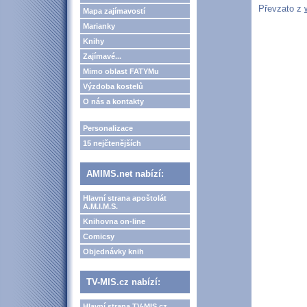
Převzato z
Mapa zajímavostí
Marianky
Knihy
Zajímavé...
Mimo oblast FATYMu
Výzdoba kostelů
O nás a kontakty
Personalizace
15 nejčtenějších
AMIMS.net nabízí:
Hlavní strana apoštolát
A.M.I.M.S.
Knihovna on-line
Comicsy
Objednávky knih
TV-MIS.cz nabízí:
Hlavní strana TV-MIS.cz