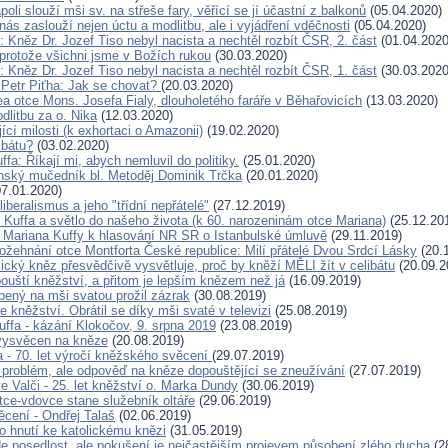
oli slouží mši sv. na střeše fary, věřící se jí účastní z balkonů
(05.04.2020)
nás zaslouží nejen úctu a modlitbu, ale i vyjádření vděčnosti
(05.04.2020)
 Kněz Dr. Jozef Tiso nebyl nacista a nechtěl rozbít ČSR, 2. část
(01.04.2020
 protože všichni jsme v Božích rukou
(30.03.2020)
 Kněz Dr. Jozef Tiso nebyl nacista a nechtěl rozbít ČSR, 1. část
(30.03.2020
 Petr Piťha: Jak se chovat?
(20.03.2020)
lea otce Mons. Josefa Fialy, dlouholetého faráře v Běhařovicích
(13.03.2020)
dlitbu za o. Nika
(12.03.2020)
cí milosti (k exhortaci o Amazonii)
(19.02.2020)
ibátu?
(03.02.2020)
ffa: Říkají mi, abych nemluvil do politiky.
(25.01.2020)
ský mučedník bl. Metoděj Dominik Trčka
(20.01.2020)
7.01.2020)
liberalismus a jeho "třídní nepřátelé"
(27.12.2019)
 Kuffa a světlo do našeho života (k 60. narozeninám otce Mariana)
(25.12.20
. Mariana Kuffy k hlasování NR SR o Istanbulské úmluvě
(29.11.2019)
ožehnání otce Montforta České republice: Milí přátelé Dvou Srdcí Lásky
(20.
ický kněz přesvědčivě vysvětluje, proč by kněží MĚLI žít v celibátu
(20.09.2
pouští kněžství, a přitom je lepším knězem než já
(16.09.2019)
bený na mši svatou prožil zázrak
(30.08.2019)
e kněžství. Obrátil se díky mši svaté v televizi
(25.08.2019)
uffa - kázání Klokočov, 9. srpna 2019
(23.08.2019)
vysvěcen na kněze
(20.08.2019)
 - 70. let výročí kněžského svěcení
(29.07.2019)
í problém, ale odpověď na kněze dopouštějící se zneužívání
(27.07.2019)
e Valči - 25. let kněžství o. Marka Dundy
(30.06.2019)
tce-vdovce stane služebník oltáře
(29.06.2019)
cení - Ondřej Talaš
(02.06.2019)
ho hnutí ke katolickému knězi
(31.05.2019)
Ne posedlost, ale pokušení je nejčastějším projevem působení zlého ducha
(2