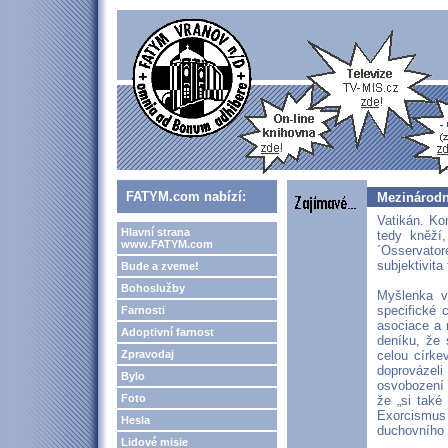
FATYM.com nabízí:
Mezinárodn
Vatikán. Ko
Hlavní strana
tedy kněží
www.FATYM.com
´Osservator
subjektivita
Bude a zveme!
Bohoslužby
Myšlenka v
specifické 
Farnosti
asociace a 
Adoptivní farnost
deníku, že 
Zpravodaj
celou círke
doprovázeli
Bylo
osvobození 
Foto
že „si také
Exorcismus
Hesla
duchovního 
Lidové misie