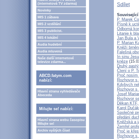
(internetová TV zdarma)
Sdílet
Novinky
Související
MIS 1 zábava
P. Marek Co
Písně k uct
MIS 2 vzdělání
Odborná kon
MIS 3 publicist.
Litanie k b
MIS 4 lokální
Jan Bula a 
P. Marian 
Audia hudební
Kněží brněn
Audia mluvená
Falešná obv
In sinu Jes
Naše další internetové
kněze
(15.0
televize zdarma...
Druhý pastýř
Čtení o P. T
Proč nosím 
ABCD.fatym.com
Rozhovor s 
nabízí:
Kdybych neby
Rozhovor s
Hlavní strana vyhledávače
Josef Maria
Abeceda
Rozhovor s
Děkan KTF, 
Karol Dučák:
Milujte se! nabízí:
Společné pr
předání duc
Hlavní strana webu časopisu
Kněžská a j
Milujte se!
Zemřel profe
Archiv vyšlých čísel
Proč je kře
Rozhovor s