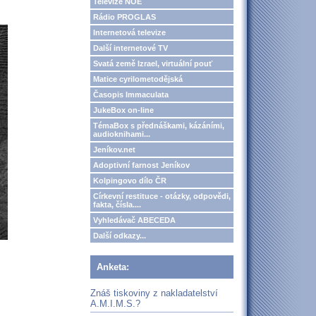
Televize NOE
Rádio PROGLAS
Internetová televize
Další internetové TV
Svatá země Izrael, virtuální pouť
Matice cyrilometodějská
Časopis Immaculata
JukeBox on-line
TémaBox s přednáškami, kázáními,
audioknihami...
Jeníkov.net
Adoptivní farnost Jeníkov
Kolpingovo dílo ČR
Církevní restituce - otázky, odpovědi,
fakta, čísla....
Vyhledávač ABECEDA
Další odkazy...
Anketa:
Znáš tiskoviny z nakladatelství
A.M.I.M.S.?