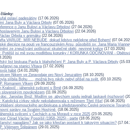
 články:
ufal oslaví padesátiny
(17.06.2026)
ění Jana Buly a Václava Drboly
(07.05.2026)
ference o Janu Bulovi a Václavu Drbolovi
(27.04.2026)
lahoslaveným Janu Bulovi a Václavu Drbolovi
(22.04.2026)
Václav Drbola v animáku
(22.04.2026)
Kuffa VARUJE: MÍR NEBUDE, dokud lidstvo neklekne před Bohem!
(07.04.202
ské diecéze na pouti ve francouzském Arsu, působišti sv. Jana Maria Vianne
inění ze zneužívání poškozují skutečné oběti, nevinné kněze
(17.03.2026)
u: Potěšil jsi mě svou modlitbou korunky / KORUNKA ODČIŇOVÁNÍ - Obětová
3.2026)
ský list biskupa Pavla k blahořečení P. Jana Buly a P. Václava Drboly
(15.03
oufarovi na stanici Vltava
(17.02.2026)
svůj hábit
(14.01.2026)
otcem Nikem ve Zpravodaje pro Nový Jeruzalém
(18.10.2025)
la slíbila Bohu ...., možná bys nikdy nebyl přišel na svět.
(03.10.2025)
 P. Romanem Vlkem
(29.09.2025)
n Kralovič - jáhenské svěcení v Brně
(16.09.2025)
e slovenským novoknězem
(11.09.2025)
doc. Jaroslav Brož: Modlím se, abychom spolu jednali laskavě (rozhovor)
(20
 Katolická církev nikdy nekolaborovala s režimem Třetí říše!
(16.08.2025)
ohlášení olomouckého arcibiskupa a představeného České provincie Tovaryš
hovní správy na Svatém Hostýně.
(18.06.2025)
áhenská svěcení v Čechách a na Moravě v roce 2025
(23.05.2025)
sor Ctirad Václav Pospíšil (1958–2025) - parte
(18.05.2025)
sťanství napadáno? Jak se jako křesťan postavit k takovým situacím?
(17.04.
 P. Vilémem Štěpánem
(29.01.2025)