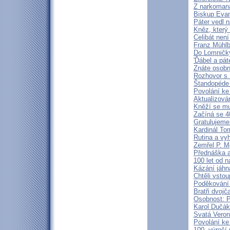
Z narkoman
Biskup Eva
Páter vedl n
Kněz, který 
Celibát není
Franz Mühlb
Do Lomničky 
'Ďábel a pát
Znáte osobn
Rozhovor s
Štandopéde
Povolání ke
Aktualizová
Kněží se m
Začíná se 4
Gratulujeme
Kardinál To
Rutina a vyh
Zemřel P. M
Přednáška a
100 let od 
Kázání jáhn
Chtěli vstou
Poděkování 
Bratři dvojč
Osobnost: 
Karol Dučák
Svatá Veron
Povolání ke
100. výročí