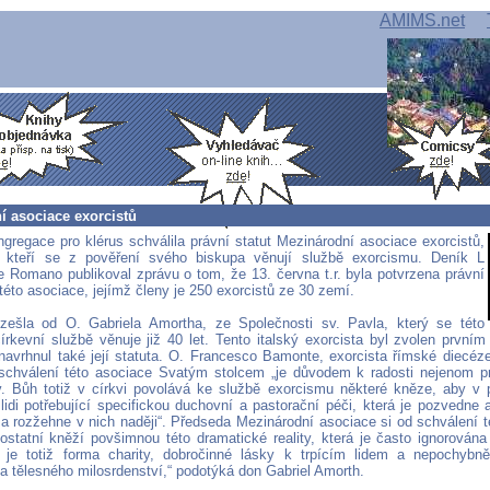
AMIMS.net
í asociace exorcistů
ngregace pro klérus schválila právní statut Mezinárodní asociace exorcistů,
, kteří se z pověření svého biskupa věnují službě exorcismu. Deník L
e Romano publikoval zprávu o tom, že 13. června t.r. byla potvrzena právní
 této asociace, jejímž členy je 250 exorcistů ze 30 zemí.
zešla od O. Gabriela Amortha, ze Společnosti sv. Pavla, který se této
církevní službě věnuje již 40 let. Tento italský exorcista byl zvolen prvn
navrhnul také její statuta. O. Francesco Bamonte, exorcista římské diecéz
schválení této asociace Svatým stolcem „je důvodem k radosti nejenom pro
v. Bůh totiž v církvi povolává ke službě exorcismu některé kněze, aby v 
 lidi potřebující specifickou duchovní a pastorační péči, která je pozvedne
a rozžehne v nich naději“. Předseda Mezinárodní asociace si od schválení té
 ostatní kněží povšimnou této dramatické reality, která je často ignorová
 je totiž forma charity, dobročinné lásky k trpícím lidem a nepochybn
a tělesného milosrdenství,“ podotýká don Gabriel Amorth.