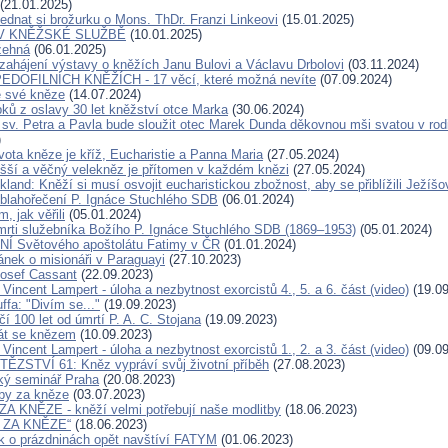
(21.01.2025)
ednat si brožurku o Mons. ThDr. Franzi Linkeovi
(15.01.2025)
V KNĚŽSKÉ SLUŽBĚ
(10.01.2025)
žehná
(06.01.2025)
zahájení výstavy o kněžích Janu Bulovi a Václavu Drbolovi
(03.11.2024)
DOFILNÍCH KNĚŽÍCH - 17 věcí, které možná nevíte
(07.09.2024)
e své kněze
(14.07.2024)
pků z oslavy 30 let kněžství otce Marka
(30.06.2024)
 sv. Petra a Pavla bude sloužit otec Marek Dunda děkovnou mši svatou v rodi
)
vota kněze je kříž, Eucharistie a Panna Maria
(27.05.2024)
yšší a věčný velekněz je přítomen v každém knězi
(27.05.2024)
kland: Kněží si musí osvojit eucharistickou zbožnost, aby se přiblížili Ježíšo
 blahořečení P. Ignáce Stuchlého SDB
(06.01.2024)
m, jak věřili
(05.01.2024)
mrti služebníka Božího P. Ignáce Stuchlého SDB (1869–1953)
(05.01.2024)
 Světového apoštolátu Fatimy v ČR
(01.01.2024)
ánek o misionáři v Paraguayi
(27.10.2023)
Josef Cassant
(22.09.2023)
 Vincent Lampert - úloha a nezbytnost exorcistů 4., 5. a 6. část (video)
(19.09
ffa: "Divím se..."
(19.09.2023)
í 100 let od úmrtí P. A. C. Stojana
(19.09.2023)
át se knězem
(10.09.2023)
 Vincent Lampert - úloha a nezbytnost exorcistů 1., 2. a 3. část (video)
(09.09
ĚZSTVÍ 61: Kněz vypráví svůj životní příběh
(27.08.2023)
ký seminář Praha
(20.08.2023)
tby za kněze
(03.07.2023)
 KNĚZE - kněží velmi potřebují naše modlitby
(18.06.2023)
 ZA KNĚZE“
(18.06.2023)
 o prázdninách opět navštíví FATYM
(01.06.2023)