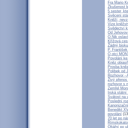
Fra Mario K
Zkušenost k
5 sester, kt
Svěcení stá
Kněží, nevz
Vize kněžstv
Svědectví kn
Od Jehovova
O.Nik oslav
Křížová cest
Žádný bisku
P. František
O otci MO
Povolání ke
Kněz objasň
Prosba kně
Polibek od J
Rozhovor - 
Živý přenos
rozhovor s 
Zemřel Mons
Irská státn
Svátost na u
Poslední ro
Kanonizační
Benedikt XV
povolání
(13
70 let po ná
Římskokatoli
Oltářní po u