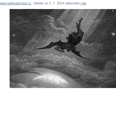
www.radiovaticana.cz
, článek ze 3. 7. 2014 naleznete
zde.