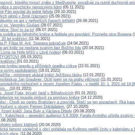
nezović, kterého mnozí znáte z Medžugorje, považuje za nutné duchovně pro
něze s psychicky nemocnými lidmi
(05.11.2021)
eré Pán povolal do jedné řehole
(29.10.2021)
lých jáhnů v Brně (záznam)
(25.09.2021)
dávejte se ani v nejhorších časech (příběh)
(26.08.2021)
í sv. Veroniky Giuliani
(28.07.2021)
ěze: Stojí to za to!
(06.07.2021)
 svědka po řeholního kněze a ředitele pro povolání: Poznejte otce Bowena
(
í 20 let kněžství
(11.06.2021)
a P. Filipa M. Ant. Stajnera pokračuje
(24.04.2021)
p ani kněz se nestane svatým bez Božího lidu
(20.04.2021)
 Lízna na Hoře křížů v Litvě (video)
(06.03.2021)
NTFORTOVI
(05.03.2021)
 kněžství
(01.03.2021)
uje tvrdou pravdu o příčinách úpadku církve
(22.01.2021)
ze svým spolubratrům
(18.01.2021)
ežíše - ministrant ukázal knězi Ježíšovu lásku
(12.01.2021)
Arcibiskup Jan Graubner: Ocitl jsem se na prahu věčnosti
(11.01.2021)
 posledního rozloučení s otcem Josefem Fialou - v neděli 10. 1. 2021 od 14:
ním...
(10.01.2021)
. Josef Fiala, bývalý farář v Běhařovicích
(01.01.2021)
í televize se musela omluvit za pomluvu kněze
(14.12.2020)
lici - Chodí po centru Bratislavy a zpovídá. Stačí se jen pozastavit, říká kap
zloučení s otcem Petrem Dokládalem.
(27.10.2020)
 řízení kněží Jana Buly a Václava Drboly
(20.08.2020)
I.: Katecheze – generální audience 5.8.2009: Faráře Arského učinila svatým
.08.2020)
silném rušení klášterů
(20.04.2020)
cká farnost společně s obcí pořádala na Květnou neděli jízdu v kabrioletu s 
licích obce.
(11.04.2020)