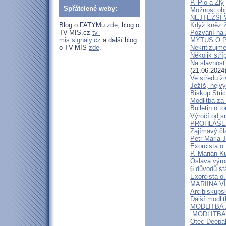
P. Pio a Zlý
Spřátelené weby:
Možnost obj
NEJTĚŽŠÍ 
Blog o FATYMu
zde
, blog o
Když kněz 
TV-MIS.cz
tv-
Pozvání na 
mis.signaly.cz
a další blog
MÝTUS O PE
o TV-MIS
zde
.
Nekritizujm
Několik stří
Na slavnost
(21.06.2024
Ve středu ži
Ježíš, nejv
Biskup Stric
Modlitba za
Bulletin o to
Výročí od s
PROHLÁŠENÍ
Zajímavý čl
Petr Maria 
Exorcista o.
P. Marián Ku
Oslava výroč
6 důvodů st
Exorcista o.
MARIINA VÍT
Arcibiskups
Další modli
MODLITBA ZA
„MODLITBA
Otec Deepak