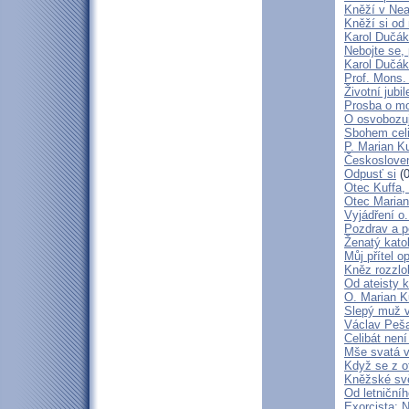
Kněží v Neap
Kněží si od 
Karol Dučák:
Nebojte se,
Karol Dučák:
Prof. Mons.
Životní jubi
Prosba o mo
O osvobozují
Sbohem cel
P. Marian Ku
Českosloven
Odpusť si
(0
Otec Kuffa, 
Otec Marian
Vyjádření o
Pozdrav a p
Ženatý katol
Můj přítel o
Kněz rozzlo
Od ateisty k
O. Marian K
Slepý muž 
Václav Peša
Celibát nen
Mše svatá v
Když se z o
Kněžské svě
Od letniční
Exorcista: 