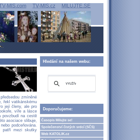
TV-MIS.com
TV-MIS.cz
MILUJTE.SE
Hledání na našem webu:
ím předsedou zmíněné
e, řekl vatikánskému
 její členy, ale pro
Doporučujeme:
pokoře, víře a lásce
 a povzbudí na cestě
Časopis Milujte se!
to asociace slibuje,
na nebo podceňována.
Společenství čistých srdcí (SČS)
ě patří mezi skutky
Web KATOLIK.cz