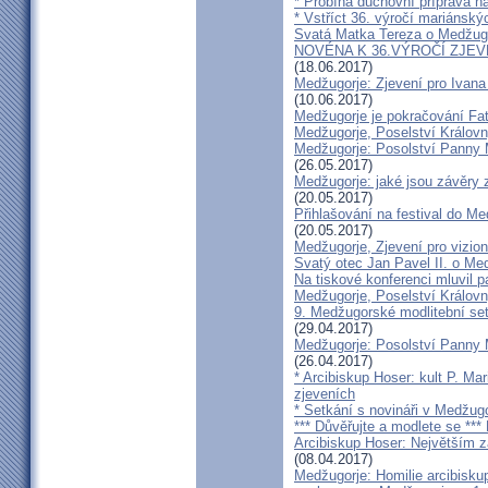
* Probíhá duchovní příprava na
* Vstříct 36. výročí mariánský
Svatá Matka Tereza o Medžugo
NOVÉNA K 36.VÝROČÍ ZJE
(18.06.2017)
Medžugorje: Zjevení pro Ivana
(10.06.2017)
Medžugorje je pokračování Fa
Medžugorje, Poselství Královn
Medžugorje: Posolství Panny M
(26.05.2017)
Medžugorje: jaké jsou závěry 
(20.05.2017)
Přihlašování na festival do M
(20.05.2017)
Medžugorje, Zjevení pro vizio
Svatý otec Jan Pavel II. o Med
Na tiskové konferenci mluvil 
Medžugorje, Poselství Královn
9. Medžugorské modlitební se
(29.04.2017)
Medžugorje: Posolství Panny 
(26.04.2017)
* Arcibiskup Hoser: kult P. Ma
zjeveních
* Setkání s novináři v Medžugor
*** Důvěřujte a modlete se **
Arcibiskup Hoser: Největším z
(08.04.2017)
Medžugorje: Homilie arcibisk