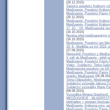
(26.12.2015)
Vánoční poselství Královny m
Medžugorje: Poselství Královn
Medžugorje: Poselství Panny M
(26.11.2015)
Medžugorje: Poselství Královny
Medžugorje, Poselství Královn
17. 10. - VII. Medžugorské mod
(16.10.2015)
Novéna před medžugorským modl
(16.10.2015)
Medžugorje: Poselství pro Mirj
29. 9.: Modlitba za mír 2015: 
(27.09.2015)
Nejnovější Poselství z Medžug
V září do Medžugorje - ještě js
Medžugorje, Poselství Panny M
Video - Svědectví: Terka Gaži
Medžugorská poselství se šíř
Medžugorje, Poselství Panny 
stránky Medžugorje
(26.08.201
Téma Odpouštění. Medžugorie -
Svědectví vizionáře Jakova Čo
Svědectví vizionářky Marie Pa
(08.08.2015)
Vizionářka Mirjana Dragičevič
MEDŽUGORJE - MLADIFEST 20
překladem + program festivalu
Medžugorje, Královna míru, pos
Medžugorje: Poselství Panny M