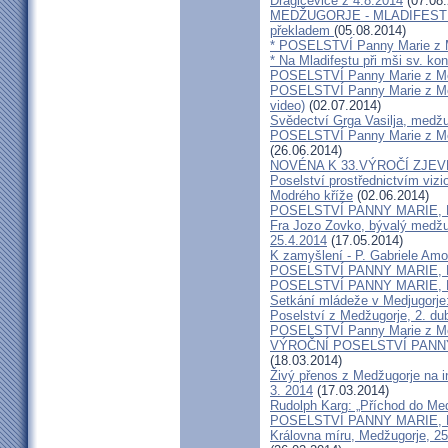
Dragičeviče z 4.8.2014
(07.08.
MEDŽUGORJE - MLADIFEST 20
překladem
(05.08.2014)
* POSELSTVÍ Panny Marie z Me
* Na Mladifestu při mši sv. ko
POSELSTVÍ Panny Marie z Me
POSELSTVÍ Panny Marie z Medž
video)
(02.07.2014)
Svědectví Grga Vasilja, medž
POSELSTVÍ Panny Marie z Medž
(26.06.2014)
NOVÉNA K 33.VÝROČÍ ZJEV
Poselství prostřednictvím vizi
Modrého kříže
(02.06.2014)
POSELSTVÍ PANNY MARIE, Krá
Fra Jozo Zovko, bývalý medžug
25.4.2014
(17.05.2014)
K zamyšlení - P. Gabriele Amo
POSELSTVÍ PANNY MARIE, Krá
POSELSTVÍ PANNY MARIE, Kr
Setkání mládeže v Medjugorje:
Poselství z Medžugorje, 2. d
POSELSTVÍ Panny Marie z Me
VÝROČNÍ POSELSTVÍ PANNY M
(18.03.2014)
Živý přenos z Medžugorje na 
3. 2014
(17.03.2014)
Rudolph Karg: „Příchod do Med
POSELSTVÍ PANNY MARIE, Krá
Královna míru, Medžugorje, 25.