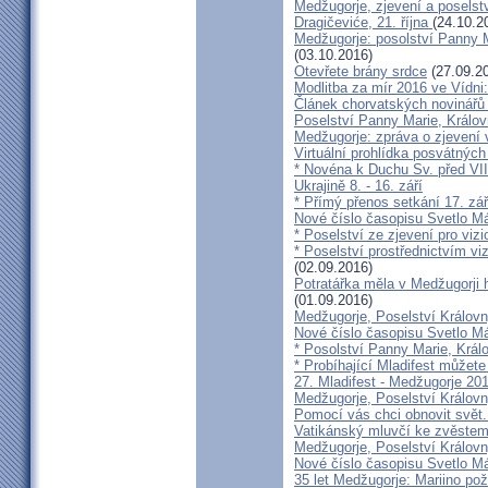
Medžugorje, zjevení a poselst
Dragičeviće, 21. října
(24.10.2
Medžugorje: posolství Panny Ma
(03.10.2016)
Otevřete brány srdce
(27.09.2
Modlitba za mír 2016 ve Vídni
Článek chorvatských novinářů
Poselství Panny Marie, Králov
Medžugorje: zpráva o zjevení v
Virtuální prohlídka posvátnýc
* Novéna k Duchu Sv. před VI
Ukrajině 8. - 16. září
* Přímý přenos setkání 17. zá
Nové číslo časopisu Svetlo Már
* Poselství ze zjevení pro viz
* Poselství prostřednictvím vi
(02.09.2016)
Potratářka měla v Medžugorji h
(01.09.2016)
Medžugorje, Poselství Královn
Nové číslo časopisu Svetlo Má
* Posolství Panny Marie, Král
* Probíhající Mladifest můžete
27. Mladifest - Medžugorje 20
Medžugorje, Poselství Králov
Pomocí vás chci obnovit svět.
Vatikánský mluvčí ke zvěstem
Medžugorje, Poselství Královn
Nové číslo časopisu Svetlo Má
35 let Medžugorje: Mariino po