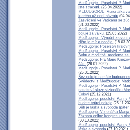
Medžugorje - Poselství P. Mari
jste ztraceni.
(25.04.2022)
MEDJUGORJE: Vizionářka varuj
kterého už není návratu
(04.04
Zasvěcení ve Vatikánu se zúča
(31.03.2022)
Medžugorje - Poselství P. Mari
bojuje za válku.
(25.03.2022)
Medžugorje - Výroční zjevení p
Něm je mír a naděje.
(18.03.20
Medžugorje: Poselství královn
Medžugorje - Poselství P. Mari
Bohu a modlitbě, modleme se
Medžugorje: Fra Mario Knezovi
část
(26.01.2022)
Medžugorje - Poselství P. Mar
(25.01.2022)
Bez pokoje nemáte budoucnost
Svědectví z Medžugorje: Matk
Medžugorje - Poselství P. Mari
poselství skrze vizionářku Mar
Čolovi
(25.12.2021)
Medžugorje, poselství Panny M
budete tvůrci pokoje
(25.11.20
Bůh je láska a svoboda (páter
Medžugorje: Vizionářka Marija
Záznam online kongresu o plod
(30.10.2021)
Medžugorje, poselství Panny Ma
láska a svoboda
(27.10.2021)