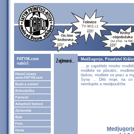
FATYM.com
Medžugorje, Poselství Králov
nabízí:
... je zapotřebí mnoho modlit
modlete se působíc, modlete
Hlavní strana
láskou, modlete se prací a 
www.FATYM.com
Syna ... Děti moje, na co
nemilujete a neodpouštíte.
Bude a zveme!
Bohoslužby
Farnosti
Adoptivní farnost
Zpravodaj
Bylo
Foto
Medjugorje
Hesla