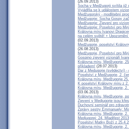
(26.09.2013)
Socha v Medžugorji svítila již
Vyjádřila se k událostem vizi
Medžugorský - modlitební prog
Medžugorje: Socha Gospy zača
Medžugorje: Zjevení pro vizio
Medžugorje: Poselství pro Mirj
Královna míru Ivanovi Dragice
na celém světě! + Upozornění 
(02.09.2013)
Medžugorje, poselství Královn
(26.08.2013)
Medžugorje, Poselství pro Mir
Gospino zjevení vizionáři Ivan
Královna míru, Medžugorje, 25
příkladem!
(28.07.2013)
Dar z Medugorje (svědectví) 
Poselství z Medžugorje, 2. če
Královna míru, Medžugorje 25. 
K poselství Královny míru z 2
Královna míru, Medžugorje, 2
(03.06.2013)
Královna míru, Medžugorje, po
Zjevení v Medjugorje jsou kře
Duchovní seminář pro zdravot
Zprávy sestry Emmanuely: Mis
Královna míru, Medžugorje, 2. 
Medjugorej: 24. Mladifest 2013
Poselství Matky Boží z 25.4.
Královna míru, Medžugorje, 2.