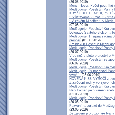
(26.08.2019)
Mons. Hoser: Počet poutníků 
Medžugorje: Poselství Panny M
KDYŽ BUDETE MOJI, ZVÍTĚZÍ
* "Zůstáváme v úžasu" - římsk
* V závěru Mladifestu v Medžug
(07.08.2019)
Medžugorje, Poselství Královn
Delegace Svatého stolce na f
Medžugorje: 1. srpna začíná 3
přenosů
(01.08.2019)
Arcibiskup Hoser: V Medžugor
Medžugorje, Poselství Panny M
(26.07.2019)
Více než stoleté proroctví o 
Medžugorje: Poselství ze zjev
(06.07.2019)
Medžugorje, Poselství Královn
Medžugorje, 2x poselství Pann
výročí!!
(25.06.2019)
NOVÉNA K 38. VÝROČÍ zjeve
Zasvěcení rodiny ve zjeveníc
Medžugorje, Poselství Královn
Není kámen jako kámen aneb v
(01.06.2019)
Medžugorje, Poselství Panny M
(26.05.2019)
Pozvání na zájezd do Medžugorj
(23.05.2019)
Ze zjevení pro vizionáře Ivan