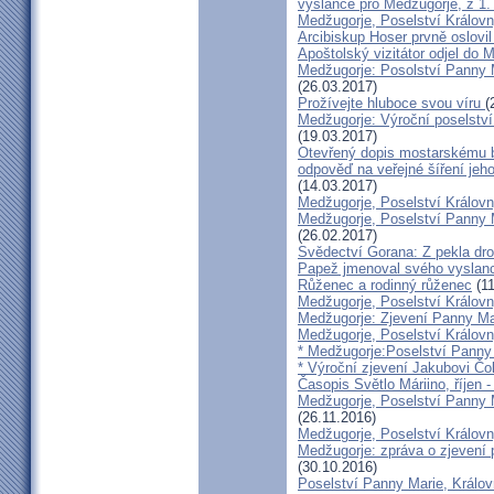
vyslance pro Medžugorje, z 1
Medžugorje, Poselství Králov
Arcibiskup Hoser prvně oslovil 
Apoštolský vizitátor odjel do 
Medžugorje: Posolství Panny 
(26.03.2017)
Prožívejte hluboce svou víru
(
Medžugorje: Výroční poselství
(19.03.2017)
Otevřený dopis mostarskému b
odpověď na veřejné šíření jeh
(14.03.2017)
Medžugorje, Poselství Královn
Medžugorje, Poselství Panny M
(26.02.2017)
Svědectví Gorana: Z pekla dr
Papež jmenoval svého vyslanc
Růženec a rodinný růženec
(11
Medžugorje, Poselství Královn
Medžugorje: Zjevení Panny Mar
Medžugorje, Poselství Královn
* Medžugorje:Poselství Panny 
* Výroční zjevení Jakubovi Čol
Časopis Světlo Máriino, říjen -
Medžugorje, Poselství Panny M
(26.11.2016)
Medžugorje, Poselství Královn
Medžugorje: zpráva o zjevení 
(30.10.2016)
Poselství Panny Marie, Královn