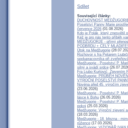
Sdílet
Související články:
DUCHOVNOST MEDŽUGORIE
Poselství Panny Marie prostře
července 2026
(01.08.2026)
Kdo je Polák, který znesvětil 
Kéž je pro nás tento příběh v
MEDŽUGORJE - přímý přenos
PODBRDU + CELÝ MLADIFES
Útok na Medžugorje
(28.07.20
Rozhovor s fra Petarem Ljubič
spolupracovníka při zveřejňová
Medžugorje - Poselství P. Mari
silný a svádí srdce
(26.07.202
Fra Ljubo Kurtović: Zjevením
Medžugorje: PRŮBĚH NOVÉN
VÝROČNÍ POSELSTVÍ PANN
Novéna před 45. výročím zjeven
(23.06.2026)
Medžugorje - Poselství P. Mari
lásce k Bohu
(26.05.2026)
Medžugorje - Poselství P. Mar
pokoj
(25.03.2026)
Medžugorje: Výroční zjevení a
(18.03.2026)
Medžugorje - 18. března - mimo
růžence
(17.03.2026)
Medžugorje: VIZIONÁŘ IVA