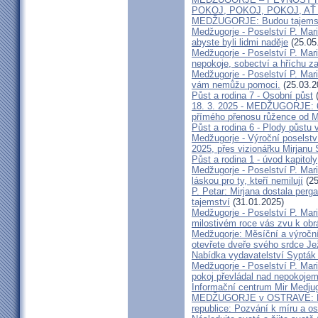
POKOJ, POKOJ, POKOJ, A
MEDŽUGORJE: Budou tajemst
Medžugorje - Poselství P. Mari
abyste byli lidmi naděje
(25.05
Medžugorje - Poselství P. Mar
nepokoje, sobectví a hříchu 
Medžugorje - Poselství P. Mari
vám nemůžu pomoci.
(25.03.2
Půst a rodina 7 - Osobní půst
(
18. 3. 2025 - MEDŽUGORJE: 60
přímého přenosu růžence od 
Půst a rodina 6 - Plody půstu 
Medžugorje - Výroční poselstv
2025, přes vizionářku Mirjanu 
Půst a rodina 1 - úvod kapitoly
Medžugorje - Poselství P. Mari
láskou pro ty, kteří nemilují
(25
P. Petar: Mirjana dostala per
tajemství
(31.01.2025)
Medžugorje - Poselství P. Mari
milostivém roce vás zvu k obr
Medžugorje: Měsíční a výroční
otevřete dveře svého srdce Jež
Nabídka vydavatelství Sypták 
Medžugorje - Poselství P. Mari
pokoj převládal nad nepokojem
Informační centrum Mir Medjug
MEDŽUGORJE v OSTRAVĚ: Prv
republice: Pozvání k míru a o