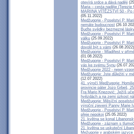
otevírá srdce a dává naději
(25
Maria – cesta naděje (Terezie
MARIINA VÍTĚZSTVÍ 50 - Po s
(05.11.2022)
Medžugorje - Poselství P. Mari
nemáte budoucnost
(26.10.202
Buďte svědky bezmezné lásk
Medžugorje - Poselství P. Mari
válku
(25.09.2022)
Medžugorje - Poselství P. Mar
dovolil být s vámi
(26.08.2022)
Medžugorje - Mladifest v přím
(01.08.2022)
Medžugorje - Poselství P. Mar
vás ke svému Synu
(26.07.20
Medžugorje 2022 - nejen vzpo
Medžugorje: Jste důležití v m
(12.07.2022)
41. výročí Medžugorje: Homili
provincie páter Jozo Grbeš, 25
Fra Mario Knezović: Ježíš uč
hvězdách a na zemi úzkost nár
Medžugorje: Měsíční poselství
výroční zjevení Panny Marie I
Medžugorje - Poselství P. Mari
přeje nepokoj
(25.05.2022)
21. května se konal Libanonsk
Medžugorje - záznam s tlum
21. května se uskuteční Liba
Mežugorje v arabském jazyce 