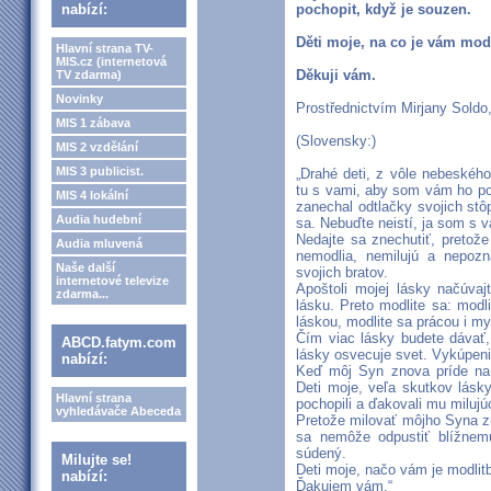
nabízí:
pochopit, když je souzen.
Děti moje, na co je vám modl
Hlavní strana TV-
MIS.cz (internetová
Děkuji vám.
TV zdarma)
Novinky
Prostřednictvím Mirjany Soldo,
MIS 1 zábava
(Slovensky:)
MIS 2 vzdělání
MIS 3 publicist.
„Drahé deti, z vôle nebeskéh
tu s vami, aby som vám ho p
MIS 4 lokální
zanechal odtlačky svojich stô
Audia hudební
sa. Nebuďte neistí, ja som s v
Nedajte sa znechutiť, pretože
Audia mluvená
nemodlia, nemilujú a nepoz
Naše další
svojich bratov.
internetové televize
Apoštoli mojej lásky načúvaj
zdarma...
lásku. Preto modlite sa: modli
láskou, modlite sa prácou i 
Čím viac lásky budete dávať,
ABCD.fatym.com
lásky osvecuje svet. Vykúpeni
nabízí:
Keď môj Syn znova príde na 
Deti moje, veľa skutkov lásky
Hlavní strana
pochopili a ďakovali mu miluj
vyhledávače Abeceda
Pretože milovať môjho Syna z
sa nemôže odpustiť blížnemu
súdený.
Milujte se!
Deti moje, načo vám je modlit
nabízí:
Ďakujem vám.“