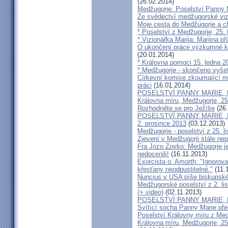
(26.02.2014)
Medžugorje: Poselství Panny 
Ze svědectví medžugorské viz
Moje cesta do Medžugorje a c
* Poselství z Medžugorje, 25.
* Vizionářka Marija: Mariina p
O ukončení práce výzkumné kom
(20.01.2014)
* Královna pomoci 15. ledna 
* Medžugorje - skončeno vyše
Církevní komise zkoumající m
práci
(16.01.2014)
POSELSTVÍ PANNY MARIE, Krá
Královna míru, Medžugorje, 25
Rozhodněte se pro Ježíše
(26.
POSELSTVÍ PANNY MARIE, Kr
2. prosince 2013
(03.12.2013)
Medžugorje - poselství z 25. l
Zjevení v Medžugorji stále ne
Fra Jozo Zovko: Medžugorje je
nedocenili!
(16.11.2013)
Exorcista o. Amorth: "Ignorova
křesťany neodpustitelné."
(11.
Nuncius v USA píše biskupské
Medžugorské poselství z 2. li
(+ video)
(02.11.2013)
POSELSTVÍ PANNY MARIE, Krá
Svítící socha Panny Marie př
Poselství Královny míru z Medž
Královna míru, Medžugorje, 25.