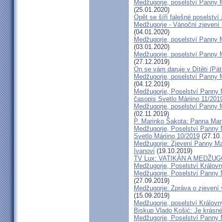
Medžugorje, poselství Panny M
(25.01.2020)
Opět se šíří falešné poselství
Medžugorje - Vánoční zjevení 
(04.01.2020)
Medžugorje, poselství Panny M
(03.01.2020)
Medžugorje, poselství Panny M
(27.12.2019)
On se vám daruje v Dítěti (Pá
Medžugorje, poselství Panny M
(04.12.2019)
Medžugorje, Poselství Panny M
časopis Svetlo Máriino 11/201
Medžugorje, poselství Panny M
(02.11.2019)
P. Marinko Šakota: Panna Mar
Medžugorje, Poselství Panny M
Svetlo Máriino 10/2019
(27.10.
Medžugorje: Zjevení Panny Mar
Ivanovi
(19.10.2019)
TV Lux: VATIKÁN A MEDŽU
Medžugorje, Poselství Královn
Medžugorje, Poselství Panny M
(27.09.2019)
Medžugorje: Zpráva o zjevení v
(15.09.2019)
Medžugorje, poselství Královn
Biskup Vlado Košić: Je krásné
Medžugorje, Poselství Panny M