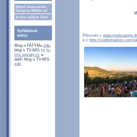
Hlavní strana webu
časopisu Milujte se!
s
Archiv vyšlých čísel
Spřátelené
weby:
Převzato z
www.medzugorje-dv
a z
http://svetlomariino.com/s
Blog o FATYMu
zde
,
blog o TV-MIS.cz
tv-
mis.signaly.cz
a
další blog o TV-MIS
zde
.