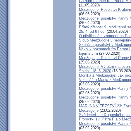
Co nám to chce říci Panna Ma
(11.05.2020)
Medžugorje: Poselství Královn
(06.05.2020)
Medžugorje, poselství Panny M
(26.04.2020)
Přímý přenos: 9. Modlitební se
25. 4. od 8 hod.
(20.04.2020)
O přislíbeném znamení na Po
Slovo Medžugorje v hebrejštin
Skončila poselství v Medžugorj
Několik poznámek fra Petara 
tajemstvím
(27.03.2020)
Medžugorje: Poselství Panny M
(25.03.2020)
Medžugorje: Výroční (narozeni
Soldo - 18. 3. 2020
(18.03.202
Monika z Medžugorje: Jak pro
Vizionářka Marija z Medžugorje
(03.03.2020)
Medžugorje, poselství Panny M
(02.03.2020)
Medžugorje, poselství Panny M
(25.02.2020)
MARIINA VÍTĚZSTVÍ 23: Zázrač
Medžugorje
(23.02.2020)
Svědectví medžugorského poutn
Proroctví sv. Pátra Pia o Medž
Medžugorje, poselství Panny M
(03.02.2020)