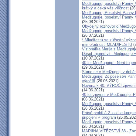
Medžugorje, poselství Panny Ma
krátký a čeká vás věčnost
(26
Medžugorje, Poselství Panny M
Medžugorje, poselství Panny M
(25.08.2021)
Obyčejný rozhovor o Medžugor
Medžugorje, poselství Panny M
(26.07.2021)
* Mladifestu se zúčastní význ
mimořádnosti MLADIFESTU
(2
Vizionářka Marija z Medžugorje
Deset tajemství - Medjugorje +
(10.07.2021)
40 let Medžugorje - Není to je
(29.06.2021)
Stane se v Medžugorji v době
Medžugorje, 2x poselství Pann
výročí!!
(26.06.2021)
Novéna k 40. VÝROČÍ zjevení 
(14.06.2021)
40 let zjevení v Medžugorje: 
(06.06.2021)
Medžugorje, poselství Panny M
(26.05.2021)
Právě probíhá 2. online kongr
připojení + program
(26.05.202
Medžugorje, poselství Panny M
(25.04.2021)
MARIINA VÍTĚZSTVÍ 38 - Zázr
(14.04.2021)