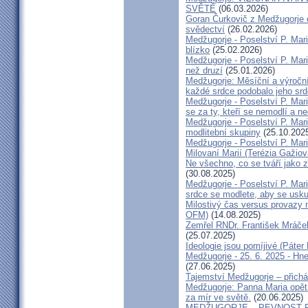
SVĚTĚ
(06.03.2026)
Goran Čurkovič z Medžugorje o
svědectví
(26.02.2026)
Medžugorje - Poselství P. Mar
blízko
(25.02.2026)
Medžugorje - Poselství P. Mari
než druzí
(25.01.2026)
Medžugorje: Měsíční a výroční
každé srdce podobalo jeho srd
Medžugorje - Poselství P. Mari
se za ty, kteří se nemodlí a ne
Medžugorje - Poselství P. Mari
modlitební skupiny
(25.10.202
Medžugorje - Poselství P. Mari
Milovaní Marií (Terézia Gažiov
Ne všechno, co se tváří jako z
(30.08.2025)
Medžugorje - Poselství P. Mari
srdce se modlete, aby se usku
Milostivý čas versus provazy 
OFM)
(14.08.2025)
Zemřel RNDr. František Mráček
(25.07.2025)
Ideologie jsou pomíjivé (Páter
Medžugorje - 25. 6. 2025 - Hne
(27.06.2025)
Tajemství Medžugorje – přichá
Medžugorje: Panna Maria opět
za mír ve světě.
(20.06.2025)
MEDŽUGORJE – PEVNOST P