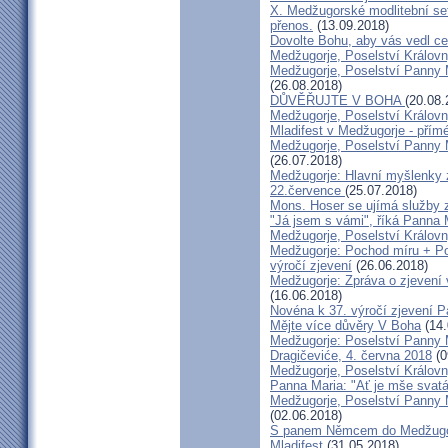
X. Medžugorské modlitební set
přenos.
(13.09.2018)
Dovolte Bohu, aby vás vedl ce
Medžugorje, Poselství Královn
Medžugorje, Poselství Panny M
(26.08.2018)
DŮVĚŘUJTE V BOHA
(20.08.
Medžugorje, Poselství Královn
Mladifest v Medžugorje - přím
Medžugorje, Poselství Panny M
(26.07.2018)
Medžugorje: Hlavní myšlenky 
22.července
(25.07.2018)
Mons. Hoser se ujímá služby z
"Já jsem s vámi", říká Panna
Medžugorje, Poselství Králov
Medžugorje: Pochod míru + Pos
výročí zjevení
(26.06.2018)
Medžugorje: Zpráva o zjevení v
(16.06.2018)
Novéna k 37. výročí zjevení 
Mějte více důvěry V Boha
(14.
Medžugorje: Poselství Panny M
Dragičeviće, 4. června 2018
(0
Medžugorje, Poselství Králov
Panna Maria: "Ať je mše svat
Medžugorje, Poselství Panny M
(02.06.2018)
S panem Němcem do Medžugorje
Mladifest
(31.05.2018)