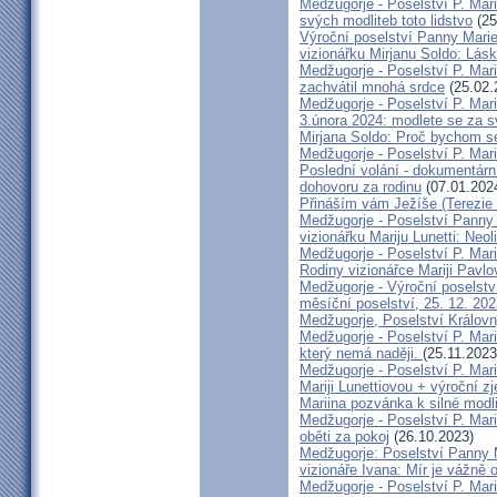
Medžugorje - Poselství P. Mari
svých modliteb toto lidstvo
(25
Výroční poselství Panny Marie
vizionářku Mirjanu Soldo: Lá
Medžugorje - Poselství P. Mar
zachvátil mnohá srdce
(25.02.
Medžugorje - Poselství P. Mari
3.února 2024: modlete se za s
Mirjana Soldo: Proč bychom se
Medžugorje - Poselství P. Mar
Poslední volání - dokumentárn
dohovoru za rodinu
(07.01.202
Přináším vám Ježíše (Terezie
Medžugorje - Poselství Panny 
vizionářku Mariju Lunetti: Neoli
Medžugorje - Poselství P. Mari
Rodiny vizionářce Mariji Pavlo
Medžugorje - Výroční poselstv
měsíční poselství, 25. 12. 20
Medžugorje, Poselství Královn
Medžugorje - Poselství P. Mari
který nemá naději.
(25.11.2023
Medžugorje - Poselství P. Mari
Mariji Lunettiovou + výroční z
Mariina pozvánka k silné modl
Medžugorje - Poselství P. Mari
oběti za pokoj
(26.10.2023)
Medžugorje: Poselství Panny M
vizionáře Ivana: Mír je vážně 
Medžugorje - Poselství P. Mari