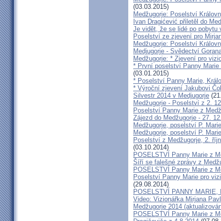
(03.03.2015)
Medžugorje: Poselství Královn
Ivan Dragićević přiletěl do Me
Je vidět, že se lidé po pobyt
Poselství ze zjevení pro Mirja
Medžugorje: Poselství Královn
Medjugorje - Svědectví Gorana
Medžugorje: * Zjevení pro vizi
* První poselství Panny Marie v
(03.01.2015)
* Poselství Panny Marie, Král
* Výroční zjevení Jakubovi Čol
Silvestr 2014 v Medjugorje
(21
Medžugorje - Poselství z 2. 12
Poselství Panny Marie z Medžu
Zájezd do Medžugorje - 27. 12. 
Medžugorje, poselství P. Mari
Medžugorje, poselství P. Marie
Poselství z Medžugorje, 2. říjn
(03.10.2014)
POSELSTVÍ Panny Marie z Med
Šíří se falešné zprávy z Medž
POSELSTVÍ Panny Marie z Med
Poselství Panny Marie pro vizi
(29.08.2014)
POSELSTVÍ PANNY MARIE, Krá
Video: Vizionářka Mirjana Pav
Medžugorje 2014 (aktualizová
POSELSTVÍ Panny Marie z Medž