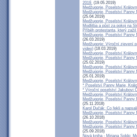
2019.
(19.05.2019)
Medžugorje, Poselství Králov
Medžugorje, Poselství Panny 
(25.04.2019)
Medžugorje, Poselství Královn
Modlitba a půst za pokoj na S
Příběh protestanta, který zaž
Medžugorje, Poselství Panny M
(26.03.2019)
Medžugorje: Výroční zjevení p
video)
(18.03.2019)
Medžugorje, Poselství Králov
Medžugorje, Poselství Panny M
(25.02.2019)
Medžugorje, Poselství Králov
Medžugorje, Poselství Panny M
(25.01.2019)
Medžugorje, Poselství Královn
* Poselství Panny Marie, Král
* Výroční poselství Jakubovi Č
Medžugorje, Poselství Královn
Medžugorje, Poselství Panny M
(25.11.2018)
Karol Dučák: Co řekli a napsal
Medžugorje, Poselství Panny M
(26.10.2018)
Medžugorje, Poselství Královny
Medžugorje, Poselství Panny M
(25.09.2018)
Nová kniha - Mirjana Soldo: M