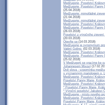
Medžugorje, Poselství Královn
Medžugorje, Poselství Panny 
(25.04.2018)
Medžugorje: mimořádné zjevení
(21.04.2018)
Medžugorje: mimořádné zjevení
Medžugorje, Poselství Králov
Medžugorje, Poselství Panny M
(26.03.2018)
Poselství z výročního zjevení 
(20.03.2018)
Otevřte se
(14.03.2018)
Medžugorje je synonymum pro 
Valérií Golino.
(02.03.2018)
Medžugorje, Poselství Královn
Medžugorje, Poselství Panny M
(25.02.2018)
V Medžugorji se vracíme ke 
Johannesem Mixou)
(17.02.20
Dvě slova - vzpomínka medžug
s významným mariologem o. L
Medžugorje, Poselství Královn
Poselství Panny Marie, Králov
Medžugorje, Poselství Královn
* Poselství Panny Marie, Král
* Výroční poselství Jakubovi Č
Medžugorje - místo nového pr
Medžugorje, Poselství Královn
Poselství Panny Marie, Králov
Medžugorje: K 17. výročí smrti