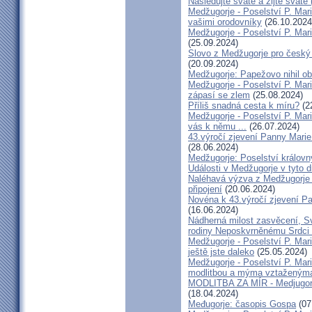
Následujte svaté a žijte svatě
Medžugorje - Poselství P. Mari
vašimi orodovníky
(26.10.2024
Medžugorje - Poselství P. Mari
(25.09.2024)
Slovo z Medžugorje pro český 
(20.09.2024)
Medžugorje: Papežovo nihil ob
Medžugorje - Poselství P. Mar
zápasí se zlem
(25.08.2024)
Příliš snadná cesta k míru?
(2
Medžugorje - Poselství P. Mar
vás k němu ...
(26.07.2024)
43.výročí zjevení Panny Marie
(28.06.2024)
Medžugorje: Poselství královn
Události v Medžugorje v tyto 
Naléhavá výzva z Medžugorje -
připojení
(20.06.2024)
Novéna k 43.výročí zjevení P
(16.06.2024)
Nádherná milost zasvěcení, S
rodiny Neposkvrněnému Srdci
Medžugorje - Poselství P. Mari
ještě jste daleko
(25.05.2024)
Medžugorje - Poselství P. Mar
modlitbou a mýma vztaženým
MODLITBA ZA MÍR - Medjugors
(18.04.2024)
Međugorje: časopis Gospa
(07