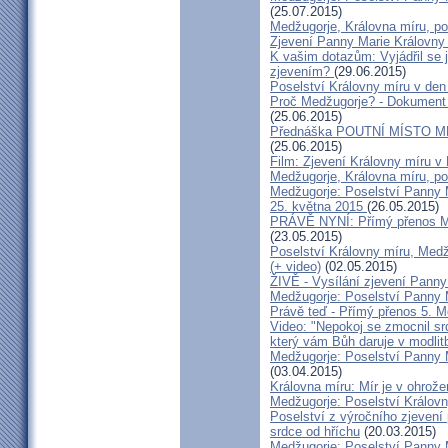
(25.07.2015)
Medžugorje, Královna míru, po
Zjevení Panny Marie Královny
K vašim dotazům: Vyjádřil se
zjevením?
(29.06.2015)
Poselství Královny míru v den 
Proč Medžugorje? - Dokument 
(25.06.2015)
Přednáška POUTNÍ MÍSTO M
(25.06.2015)
Film: Zjevení Královny míru 
Medžugorje, Královna míru, pos
Medžugorje: Poselství Panny M
25. května 2015
(26.05.2015)
PRÁVĚ NYNÍ: Přímý přenos M
(23.05.2015)
Poselství Královny míru, Medž
(+ video)
(02.05.2015)
ŽIVĚ - Vysílání zjevení Panny 
Medžugorje: Poselství Panny 
Právě teď - Přímý přenos 5. 
Video: "Nepokoj se zmocnil srd
který vám Bůh daruje v modlit
Medžugorje: Poselství Panny M
(03.04.2015)
Královna míru: Mír je v ohrože
Medžugorje: Poselství Královn
Poselství z výročního zjevení 
srdce od hříchu
(20.03.2015)
Medžugorje: Poselství Panny M