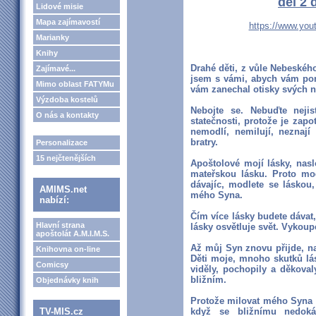
del 2 
Lidové misie
Mapa zajímavostí
https://www.yo
Marianky
Knihy
Drahé děti, z vůle Nebeského
Zajímavé...
jsem s vámi, abych vám po
Mimo oblast FATYMu
vám zanechal otisky svých n
Výzdoba kostelů
Nebojte se. Nebuďte neji
O nás a kontakty
statečnosti, protože je zapo
nemodlí, nemilují, neznaj
bratry.
Personalizace
15 nejčtenějších
Apoštolové mojí lásky, nas
mateřskou lásku. Proto mo
dávajíc, modlete se láskou
AMIMS.net
mého Syna.
nabízí:
Čím více lásky budete dávat, 
Hlavní strana
lásky osvětluje svět. Vykoupe
apoštolát A.M.I.M.S.
Až můj Syn znovu přijde, na
Knihovna on-line
Děti moje, mnoho skutků lás
Comicsy
viděly, pochopily a děkova
bližním.
Objednávky knih
Protože milovat mého Syna 
TV-MIS.cz
když se bližnímu nedoká