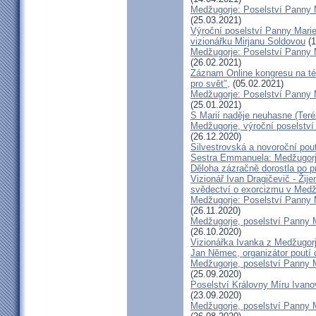
Medžugorje: Poselství Panny M
(25.03.2021)
Výroční poselství Panny Marie
vizionářku Mirjanu Soldovou
(1
Medžugorje: Poselství Panny M
(26.02.2021)
Záznam Online kongresu na té
pro svět",
(05.02.2021)
Medžugorje: Poselství Panny M
(25.01.2021)
S Marií naděje neuhasne (Teré
Medžugorje, výroční poselství
(26.12.2020)
Silvestrovská a novoroční pou
Sestra Emmanuela: Medžugorj
Děloha zázračně dorostla po p
Vizionář Ivan Dragičevič - Žij
svědectví o exorcizmu v Medž
Medžugorje: Poselství Panny M
(26.11.2020)
Medžugorje, poselství Panny Ma
(26.10.2020)
Vizionářka Ivanka z Medžugor
Jan Němec, organizátor poutí
Medžugorje, poselství Panny M
(25.09.2020)
Poselství Královny Míru Ivanov
(23.09.2020)
Medžugorje, poselství Panny M