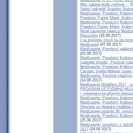
Moc satana bude zničena ...
(0
Státní sekretář Svatého Stolc
Medžugorje, Poselství Královny
Poselství Panny Marie, Královn
Medžugorje, Poselství Královny
Poselství Panny Marie, Králov
René Laurentin nejen o Medžug
Messoriho
(18.09.2017)
I na poslední chvíli se dá roz
Medžugorji
(07.09.2017)
Medžugorje: Poselství sdělené 
(03.09.2017)
Medžugorje, Poselství Královny
Gabriela Veselá - Festival ml
Medžugorje: Poselství Královn
Časopis Svetlo Máriino, srpen
Medžugorje: Festival mladých,
(14.08.2017)
Medžugorje Mladifest 2017 - 
PROGRAM LETOŠNÍHO MLADI
+ informace ke přímým přeno
Medžugorje: Poselství Královn
Medžugorje, Poselství Královn
Otevřete se hluboké modlitbě
Medžugorje oslavilo 36. výroč
Medžugorje: Poselství Královn
(25.06.2017)
Medžugorje: poselství z nočníh
2017
(24.06.2017)