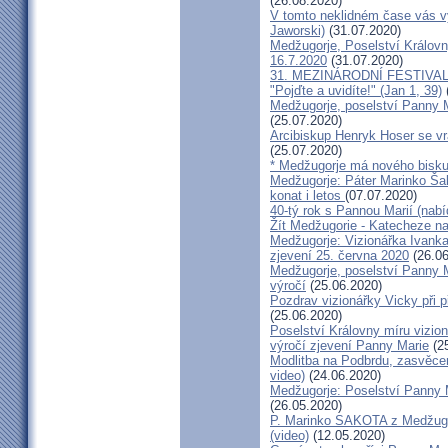
(26.08.2020)
V tomto neklidném čase vás v
Jaworski)
(31.07.2020)
Medžugorje, Poselství Královny
16.7.2020
(31.07.2020)
31. MEZINÁRODNÍ FESTIVAL M
"Pojďte a uvidíte!" (Jan 1, 39)
Medžugorje, poselství Panny M
(25.07.2020)
Arcibiskup Henryk Hoser se vr
(25.07.2020)
* Medžugorje má nového bisk
Medžugorje: Páter Marinko Šak
konat i letos
(07.07.2020)
40-tý rok s Pannou Marií (nabí
Žít Medžugorie - Katecheze n
Medžugorje: Vizionářka Ivanka
zjevení 25. června 2020
(26.06
Medžugorje, poselství Panny M
výročí
(25.06.2020)
Pozdrav vizionářky Vicky při př
(25.06.2020)
Poselství Královny míru vizion
výročí zjevení Panny Marie
(25
Modlitba na Podbrdu, zasvěcení
video)
(24.06.2020)
Medžugorje: Poselství Panny M
(26.05.2020)
P. Marinko SAKOTA z Medžugo
(video)
(12.05.2020)