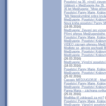
Poselství na 35. výročí zjeven
Události v Medžugorje (ke 35. 
35 let Medžugorje: "Moje příto
Posolství Panny Marie, Králov
"Mé Neposkvrněné srdce krvácí
Medžugorje, Poselství Královn
Nová kniha poselství Panny Ma
(19.05.2016)
Medžugorje: Zjevení pro vizio
Přímý přenos Medžugorského s
Posolství Panny Marie, Králov
Medžugorje, Poselství Králov
VIDEO záznam přenosu Medžu
Modlete se, abyste pochopili 
Medžugorje, Poselství Královn
Medžugorje, Poselství Královn
(26.03.2016)
Medžugorje: Výroční poselství
(18.03.2016)
Poselství Panny Marie, Králov
Medžugorje, Poselství Královn
(25.02.2016)
Časopis MEDJUGORJE - Mariá
Poselství Panny Marie, Králov
Medžugorje, Poselství Královn
Panna Maria – záchrana světa 
(25.01.2016)
Modlitba tří zdrávasů za mír?
(
Poselství Panny Marie, Králov
Medžugorje: Vánoční poselství