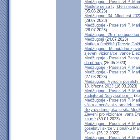
Medžugorje - Poselství P. Mar
Modlete se za ty, kteří nepozn
(05.08.2023)
Medžugorje: 34. Mladifest 202
(29.07.2023)
Medžugorje - Poselství P. Mar
(26.07.2023)
Medžugorje: 26.7. se bude konat
Medžugorji
(24.07.2023)
Matka a útočiště (Terezia Gaž
Medžugorje - Mimořádné zjeven
zjevení vizionářce Ivance Ele
Medžugorje - Poselství Panny 
do přírody
(26.05.2023)
Medžugorje - Poselství P. Mar
Medžugorje - Poselství P. Mar
(27.03.2023)
Medžugorje: Výroční poselství
18. března 2023
(18.03.2023)
Medžugorje - Poselství P. Mari
žádejte od Nejvyššího mír.
(25
Medžugorje - Poselství P. Mari
válku a nenávist v srdcích i n
Brzy uvidíme jaká je síla Med
Zjevení pro vizionáře Ivana Dr
za mír
(30.01.2023)
Medžugorje - Poselství P. Mari
poselství skrze vizionářku Mar
Čolovi
(25.12.2022)
Medžugorje - Poselství P. Mari