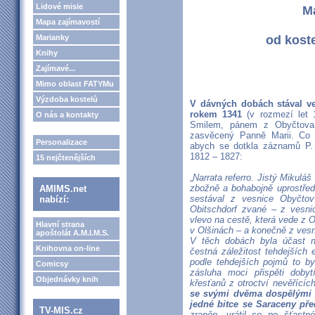
Lidové misie
M
Mapa zajímavostí
Marianky
od koste
Knihy
Zajímavé...
Mimo oblast FATYMu
Výzdoba kostelů
V dávných dobách stával ve
rokem 1341
(v rozmezí let 
O nás a kontakty
Smilem, pánem z Obyčtova
zasvěcený Panně Marii. Co 
Personalizace
abych se dotkla záznamů P. 
1812 – 1827:
15 nejčtenějších
„
Narrata referro. Jistý Mikuláš
zbožně a bohabojně uprostřed
AMIMS.net
sestával z vesnice Obyčto
nabízí:
Obitschdorf zvané – z vesni
vlevo na cestě, která vede z 
Hlavní strana
v Olšinách – a konečně z ves
apoštolát A.M.I.M.S.
V těch dobách byla účast na
Knihovna on-line
čestná záležitost tehdejších 
podle tehdejších pojmů to byl
Comicsy
zásluha moci přispěti dob
Objednávky knih
křesťanů z otroctví nevěřící
se svými dvěma dospělými sy
jedné bitce se Saraceny pře
TV-MIS.cz
zraněn, vrátil se po šťas