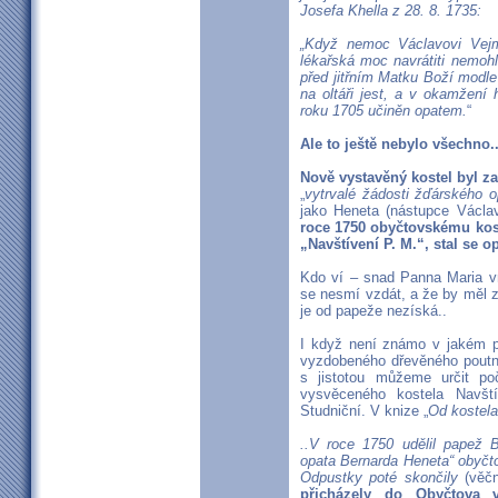
Josefa Khella z 28. 8. 1735:
„Když nemoc Václavovi Vejml
lékařská moc navrátiti nemohla
před jitřním Matku Boží modle
na oltáři jest, a v okamžení
roku 1705 učiněn opatem.
“
Ale to ještě nebylo všechno..
Nově vystavěný kostel byl z
„
vytrvalé žádosti žďárského 
jako Heneta (nástupce Václa
roce 1750 obyčtovskému kos
„Navštívení P. M.“, stal se o
Kdo ví – snad Panna Maria v
se nesmí vzdát, a že by měl 
je od papeže nezíská..
I když není známo v jakém po
vyzdobeného dřevěného poutn
s jistotou můžeme určit po
vysvěceného kostela Navští
Studniční. V knize „
Od kostela
..V roce 1750 udělil papež B
opata Bernarda Heneta
“ obyčt
Odpustky poté skončily
(věčn
přicházely do Obyčtova 