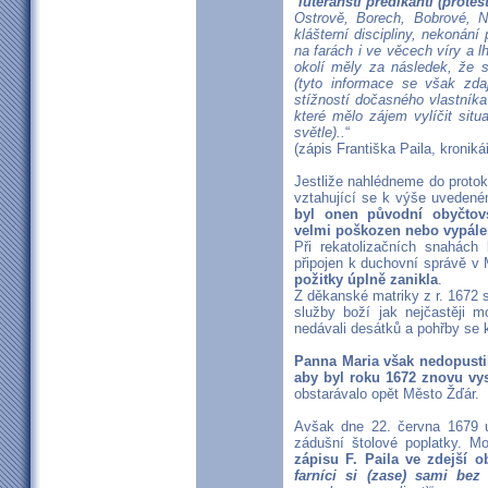
´luteránští predikanti´(protes
Ostrově, Borech, Bobrové, N
klášterní discipliny, nekonání
na farách i ve věcech víry a l
okolí měly za následek, že s
(tyto informace se však zda
stížností dočasného vlastníka
které mělo zájem vylíčit sit
světle)..
“
(zápis Františka Paila, kronik
Jestliže nahlédneme do protoko
vztahující se k výše uvedené
byl onen původní obyčtov
velmi poškozen nebo vypál
Při rekatolizačních snahách 
připojen k duchovní správě v
požitky úplně zanikla
.
Z děkanské matriky z r. 1672
služby boží jak nejčastěji m
nedávali desátků a pohřby se 
Panna Maria však nedopustila
aby byl roku 1672 znovu vy
obstarávalo opět Město Žďár.
Avšak dne 22. června 1679 
zádušní štolové poplatky. 
zápisu F. Paila ve zdejší o
farníci si (zase) sami be