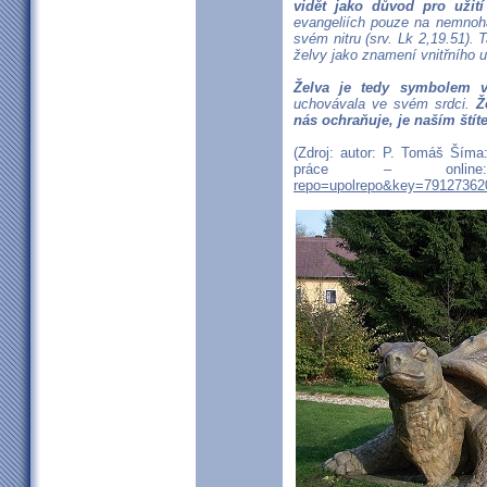
vidět jako důvod pro užit
evangeliích pouze na nemnoh
svém nitru (srv. Lk 2,19.51).
želvy jako znamení vnitřního u
Želva je tedy symbolem vn
uchovávala ve svém srdci.
Ž
nás ochraňuje, je naším ští
(Zdroj: autor: P. Tomáš Šíma:
práce – onl
repo=upolrepo&key=79127362