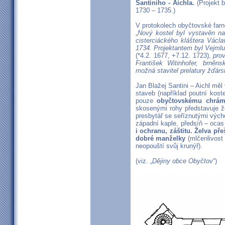
Santiniho - Aichla.
(Projekt b
1730 – 1735.)
V protokolech obyčtovské farno
„
Nový kostel byl vystavěn n
cisterciáckého kláštera Václ
1734. Projektantem byl Vejmluv
(*4.2. 1677, +7.12. 1723),
prov
František Witinhofer, brněns
možná stavitel prelatury žďárs
Jan Blažej Santini – Aichl měl
staveb (například poutní kos
pouze
obyčtovskému chrám
skosenými rohy představuje že
presbytář se seříznutými výcho
západní kaple, předsíň – ocas
i ochranu, záštitu. Želva př
dobré manželky
(mlčenlivost
neopouští svůj krunýř).
(viz. „
Dějiny obce Obyčtov
“)