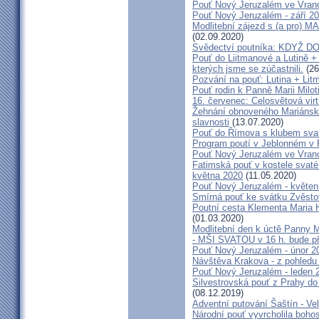
Pouť Nový Jeruzalém ve Vran
Pouť Nový Jeruzalém - září 2
Modlitební zájezd s (a pro
(02.09.2020)
Svědectví poutníka: KDYŽ 
Pouť do Liitmanové a Lutině + 
kterých jsme se zúčastnili.
(26
Pozvání na pouť: Lutina + Lit
Pouť rodin k Panně Marii Milot
16. červenec: Celosvětová virt
Žehnání obnoveného Mariánské
slavnosti
(13.07.2020)
Pouť do Římova s klubem sva
Program poutí v Jeblonném v 
Pouť Nový Jeruzalém ve Vran
Fatimská pouť v kostele svaté 
května 2020
(11.05.2020)
Pouť Nový Jeruzalém - květen
Smírná pouť ke svátku Zvěsto
Poutní cesta Klementa Maria 
(01.03.2020)
Modlitební den k úctě Panny M
- MŠI SVATOU v 16 h. bude p
Pouť Nový Jeruzalém - únor 2
Návštěva Krakova - z pohledu
Pouť Nový Jeruzalém - leden 
Silvestrovská pouť z Prahy do
(08.12.2019)
Adventní putování Šaštín - Ve
Národní pouť vyvrcholila boho