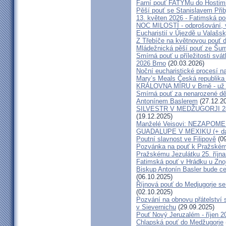
Farní pouť FATYMu do Hostim
Pěší pouť se Stanislavem Při
13. květen 2026 - Fatimská p
NOC MILOSTÍ - odprošování, v
Eucharistií v Újezdě u Valašs
Z Třebíče na květnovou pouť 
Mládežnická pěší pouť ze Šu
Smírná pouť u příležitosti svá
2026 Brno
(20.03.2026)
Noční eucharistické procesí n
Mary’s Meals Česká republika
KRÁLOVNA MÍRU v Brně - už 
Smírná pouť za nenarozené dě
Antonínem Baslerem
(27.12.2
SILVESTR V MEDŽUGORJI 28. 1
(19.12.2025)
Manželé Veisovi: NEZAPO
GUADALUPE V MEXIKU (+ dal
Poutní slavnost ve Filipově
(09
Pozvánka na pouť k Pražském
Pražskému Jezulátku 25. říjn
Fatimská pouť v Hrádku u Znoj
Biskup Antonín Basler bude ce
(06.10.2025)
Říjnová pouť do Medjugorje se
(02.10.2025)
Pozvání na obnovu přátelství 
v Sievernichu
(29.09.2025)
Pouť Nový Jeruzalém - říjen 2
Chlapská pouť do Medžugorje