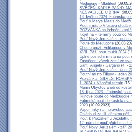
Međugorje - Mladifest
(09.05.2
SVĚCENÍ KAPLE PANNY MAR
NESVAČILCE U BRNA!
(08.05
13. květen 2024: Fatimská pouť
Pouť s Marys Meals do Medžug
Poutní místo Vřesová studánk
POZVÁNKA na žehnání kapličk
Kojetína + termíny poutí do M
Pouť Nový Jeruzalém - duben
Poutě do Međugorje
(26.03.20
Chcete prožít Velikonoce v M
XVII. Pěší pouť mužů 2024
(16
Úplně poslední místa na po
Zasvěcení všech zemí ve svat
Sant ' Angelo / Gargano (4. - 1
Pouť Nový Jeruzalém - únor 2
Poutní místo Filipov - leden 2
Pozvánka - SILVESTROVSKÁ
1. 2024 + Vánoční termín
(15.
Mariin Obyčtov aneb od kostel
13. října 2023 - Fatimská pouť 
Říjnové poutě do Medžugorje 
Fatimská pouť do kostela svaté
2023
(10.09.2023)
Vzpomínky na moravskou auto
Ohlédnutí za III. dětskou pěší 
Pouť k Pražskému Jezulátku (
12. národní pouť přátel díla Li
Pouť Nový Jeruzalém - září 2
SLAVNOSTNÍ INAUGURACE 