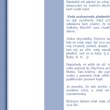
Následně mé pátrání po zdroji
dotazování se starších obyčt
kteří tvrdili totéž:
„
Voda uzdravovala předevší
se údy vyzdravily, když uc
odedávna bylo známo, že te
Velkého Meziříčí sem chodi
dávno..
“
Jedna obyvatelka Ostrova n
kdo se vody napil, byl sice uz
můj zmatený pohled, dodala, 
tam prý po užití vody narod
předtím, než mi to řekla :))
Bohu, hi, hi.. :))
Naposledy mi ještě do uší za
měla putovat do Obyčtova pro
Matku. Tato kněžna - dle vypr
vodou z pramene však náhle 
poděkování postavit kapli.
Je pravdou, že tato pověst s
uvedeno níže), a snad ani
zaznamenány.
Možným faktem však stále zůs
více lidí..