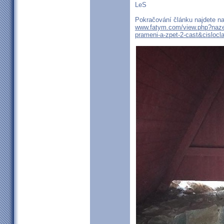
LeS
Pokračování článku najdete n
www.fatym.com/view.php?nazev
prameni-a-zpet-2-cast&cisloc