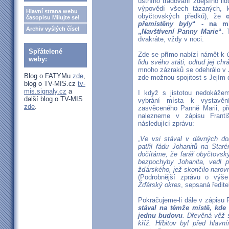
ústního tradování zdejšího li
výpovědí všech tázaných, k
Hlavní strana webu
obyčtovských předků), že
časopisu Milujte se!
přemístěny byly
“ - na mí
Archiv vyšlých čísel
„
Navštívení Panny Marie
“
. 
dvakráte, vždy v noci.
Spřátelené
Zde se přímo nabízí námět k
weby:
lidu svého státi, odtud jej chr
mnoho zázraků se odehrálo v Je
Blog o FATYMu
zde
,
zde možnou spojitost s Její
blog o TV-MIS.cz
tv-
mis.signaly.cz
a
I když s jistotou nedokáže
další blog o TV-MIS
vybrání místa k vystavěn
zde
.
zasvěceného Panně Marii, pře
nalezneme v zápisu Franti
následující zprávu:
„
Ve vsi stával v dávných dob
patřil řádu Johanitů na Star
dočítáme, že farář obyčtovsk
bezpochyby Johanita, vedl 
žďárského, jež skončilo narov
(Podrobnější zprávu o vý
Žďárský okres
, sepsaná ředite
Pokračujeme-li dále v zápisu 
stával na témže místě, kde 
jednu budovu
. Dřevěná věž 
kříž. Hřbitov byl před hlav