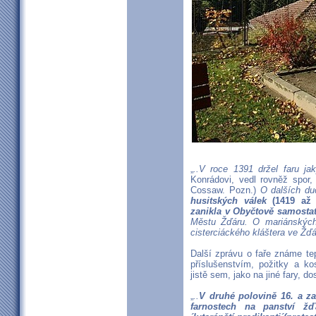
„
..V roce 1391 držel faru jaký
Konrádovi, vedl rovněž spor,
Cossaw. Pozn.)
O dalších du
husitských válek
(1419 až
zanikla v Obyčtově samosta
Městu Žďáru. O mariánských
cisterciáckého kláštera ve Žďá
Další zprávu o faře známe tep
příslušenstvím, požitky a k
jistě sem, jako na jiné fary, 
„
..
V druhé polovině 16. a zač
farnostech na panství žď