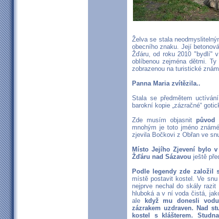
Želva se stala neodmysliteln
obecního znaku. Její betonov
Žďáru, od roku 2010 "bydlí" v
oblíbenou zejména dětmi. Ty 
zobrazenou na turistické zná
Panna Maria zvítězila..
Stala se předmětem uctíván
barokní kopie „zázračné“ gotic
Zde musím objasnit
původ 
mnohým je toto jméno známé, 
zjevila Bočkovi z Obřan ve snu
Místo Jejího Zjevení bylo v
Žďáru nad Sázavou
ještě pře
Podle legendy zde založil
místě postavit kostel. Ve sn
nejprve nechal do skály razit
hluboká a v ní voda čistá, ja
ale
když mu donesli vodu
zázrakem uzdraven. Nad stu
kostel s klášterem. Studna