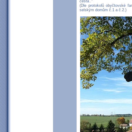
cesta..
“
(Dle protokolů obyčtovské fa
selským domům č.1 a č.2.)