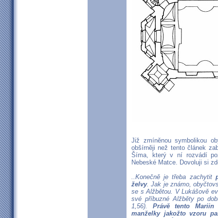
Již zmíněnou symbolikou ob
obšírněji než tento článek z
Šíma, který v ní rozvádí po
Nebeské Matce. Dovoluji si zde
..Konečně je třeba zachytit
želvy
. Jak je známo, obyčtovs
se s Alžbětou. V Lukášově ev
své příbuzné Alžběty po do
1,56).
Právě tento Mariin
manželky jakožto vzoru pa