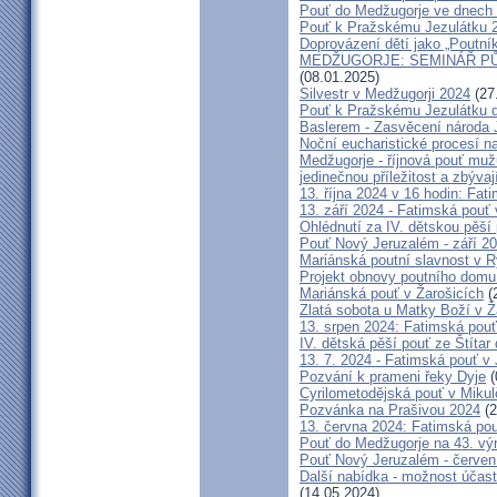
Pouť do Medžugorje ve dnech 2
Pouť k Pražskému Jezulátku 
Doprovázení dětí jako „Poutní
MEDŽUGORJE: SEMINÁŘ PŮST
(08.01.2025)
Silvestr v Medžugorji 2024
(27
Pouť k Pražskému Jezulátku d
Baslerem - Zasvěcení národa 
Noční eucharistické procesí n
Medžugorje - říjnová pouť mu
jedinečnou příležitost a zbývaj
13. října 2024 v 16 hodin: Fa
13. září 2024 - Fatimská pouť
Ohlédnutí za IV. dětskou pěší
Pouť Nový Jeruzalém - září 2
Mariánská poutní slavnost v R
Projekt obnovy poutního domu
Mariánská pouť v Žarošicích
(
Zlatá sobota u Matky Boží v Ž
13. srpen 2024: Fatimská pouť 
IV. dětská pěší pouť ze Štítar
13. 7. 2024 - Fatimská pouť v J
Pozvání k prameni řeky Dyje
(
Cyrilometodějská pouť v Mikul
Pozvánka na Prašivou 2024
(2
13. června 2024: Fatimská pouť
Pouť do Medžugorje na 43. výro
Pouť Nový Jeruzalém - červen
Další nabídka - možnost účast
(14.05.2024)