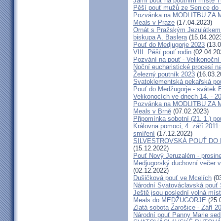
Jarní pouť na poutním místě 
Pěší pouť mužů ze Senice do 
Pozvánka na MODLITBU ZA MÍ
Meals v Praze
(17.04.2023)
Ornát s Pražským Jezulátkem 
biskupa A. Baslera
(15.04.202
Pouť do Medjugorje 2023
(13.0
VIII. Pěší pouť rodin
(02.04.20
Pozvání na pouť - Velikonoční 
Noční eucharistické procesí n
Železný poutník 2023
(16.03.2
Svatoklementská pekařská po
Pouť do Medžugorje - svátek Bo
Velikonocích ve dnech 14. - 20
Pozvánka na MODLITBU ZA MÍ
Meals v Brně
(07.02.2023)
Připomínka sobotní (21. 1.) po
Královna pomoci, 4. září 2011:
smíření
(17.12.2022)
SILVESTROVSKÁ POUŤ DO ME
(15.12.2022)
Pouť Nový Jeruzalém - prosin
Medjugorský duchovní večer v 
(02.12.2022)
Dušičková pouť ve Mcelích
(03
Národní Svatováclavská pouť 
Ještě jsou poslední volná míst
Meals do MEDŽUGORJE
(25.
Zlatá sobota Žarošice - Září 2
Národní pouť Panny Marie sed