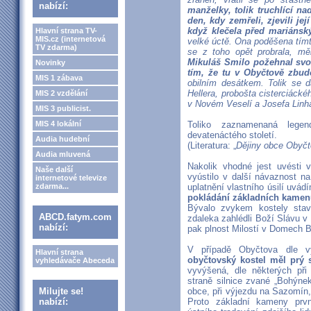
nabízí:
manželky, tolik truchlící na
den, kdy zemřeli, zjevili j
když klečela před mariáns
Hlavní strana TV-
MIS.cz (internetová
velké úctě. Ona poděšena tím
TV zdarma)
se z toho opět probrala, mě
Mikuláš Smilo požehnal sv
Novinky
tím, že tu v Obyčtově zbudo
MIS 1 zábava
obilním desátkem. Tolik se d
Hellera, probošta cisterciáck
MIS 2 vzdělání
v Novém Veselí a Josefa Linha
MIS 3 publicist.
MIS 4 lokální
Toliko zaznamenaná legen
devatenáctého století.
Audia hudební
(Literatura: „
Dějiny obce Obyčt
Audia mluvená
Nakolik vhodné jest uvésti v
Naše další
vyústilo v další návaznost n
internetové televize
zdarma...
uplatnění vlastního úsilí uvá
pokládání základních kamen
Bývalo zvykem kostely stav
ABCD.fatym.com
zdaleka zahlédli Boží Slávu v 
nabízí:
pak plnost Milostí v Domech B
V případě Obyčtova dle v
Hlavní strana
obyčtovský kostel měl prý 
vyhledávače Abeceda
vyvýšená, dle některých př
straně silnice zvané „Bohýne
Milujte se!
obce, při výjezdu na Sazomín,
nabízí:
Proto základní kameny prvn