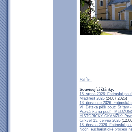
Sdílet
Související články:
13. srpna 2026: Fatimská pou
Mladifest 2026
(24.07.2026)
13. července 2026: Fatimská 
VI. Dětská pěší pouť: Štítary 
Pozvánka na pouť - MEDŽUGOR
HISTORICKÝ OKAMŽIK: První c
Církve! 13. června 2026
(12.06
13. června 2026: Fatimská po
Noční eucharistické procesí n