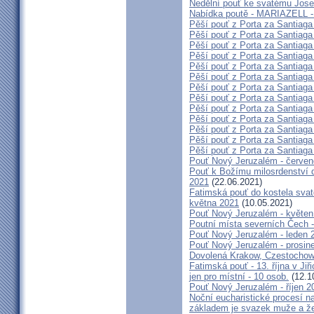
Nedělní pouť ke svatému Jose
Nabídka poutě - MARIAZELL -
Pěší pouť z Porta za Santiaga
Pěší pouť z Porta za Santiaga
Pěší pouť z Porta za Santiaga
Pěší pouť z Porta za Santiaga
Pěší pouť z Porta za Santiaga
Pěší pouť z Porta za Santiaga
Pěší pouť z Porta za Santiaga
Pěší pouť z Porta za Santiaga
Pěší pouť z Porta za Santiaga
Pěší pouť z Porta za Santiaga
Pěší pouť z Porta za Santiaga
Pěší pouť z Porta za Santiaga
Pěší pouť z Porta za Santiaga
Pouť Nový Jeruzalém - červe
Pouť k Božímu milosrdenství do
2021
(22.06.2021)
Fatimská pouť do kostela svaté
května 2021
(10.05.2021)
Pouť Nový Jeruzalém - květen
Poutní místa severních Čech -
Pouť Nový Jeruzalém - leden 
Pouť Nový Jeruzalém - prosin
Dovolená Krakow, Czestochow
Fatimská pouť - 13. října v Ji
jen pro místní - 10 osob.
(12.1
Pouť Nový Jeruzalém - říjen 2
Noční eucharistické procesí n
základem je svazek muže a ž