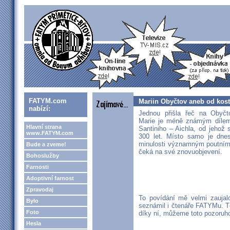
FATYM.com
Mariin Obyčtov aneb od koste
nabízí:
Jednou přišla řeč na Obyčt
Marie je méně známým dílem 
Hlavní strana
Santiniho – Aichla, od jehož 
www.FATYM.com
300 let. Místo samo je dne
minulosti významným poutním 
Bude a zveme!
čeká na své znovuobjevení.
Bohoslužby
Farnosti
Adoptivní farnost
Zpravodaj
To povídání mě velmi zaujalo
Bylo
seznámil i čtenáře FATYMu. Té
Foto
díky ní, můžeme toto pozoruho
Hesla