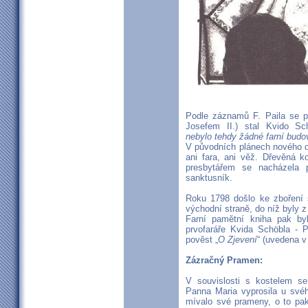
Podle záznamů F. Paila se p
Josefem II.) stal Kvido Sc
nebylo tehdy žádné farní budo
V původních plánech nového o
ani fara, ani věž. Dřevěná k
presbytářem se nacházela p
sanktusník.
Roku 1798 došlo ke zboření s
východní straně, do níž byly 
Farní pamětní kniha pak by
prvofaráře Kvida Schöbla - 
pověst „
O Zjevení
“ (uvedena v
Zázračný Pramen:
V souvislosti s kostelem s
Panna Maria vyprosila u své
mívalo své prameny, o to pak