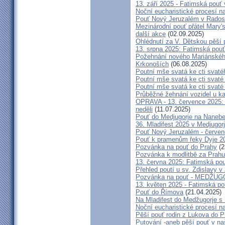
13. září 2025 - Fatimská pouť
Noční eucharistické procesí n
Pouť Nový Jeruzalém v Radost
Mezinárodní pouť přátel Mary'
další akce
(02.09.2025)
Ohlédnutí za V. Dětskou pěší 
13. srpna 2025: Fatimská pou
Požehnání nového Mariánského 
Krkonoších
(06.08.2025)
Poutní mše svatá ke cti svaté
Poutní mše svatá ke cti svat
Poutní mše svatá ke cti svat
Průběžné žehnání vozidel u ka
OPRAVA - 13. července 2025: 
neděli
(11.07.2025)
Pouť do Medjugorje na Nanebe
36. Mladifest 2025 v Medjugorj
Pouť Nový Jeruzalém - červe
Pouť k pramenům řeky Dyje 2
Pozvánka na pouť do Prahy
(2
Pozvánka k modlitbě za Prahu
13. června 2025: Fatimská po
Přehled poutí u sv. Zdislavy v
Pozvánka na pouť - MEDŽUGOR
13. květen 2025 - Fatimská p
Pouť do Římova
(21.04.2025)
Na Mladifest do Medžugorje s
Noční eucharistické procesí n
Pěší pouť rodin z Lukova do P
Putování -aneb pěší pouť v na