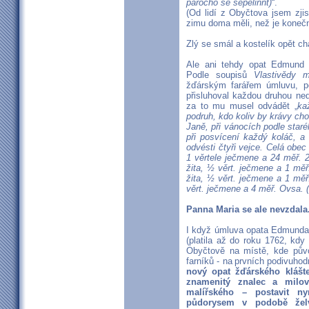
parocho se sepelinnt)
“.
(Od lidí z Obyčtova jsem zjist
zimu doma měli, než je konečn
Zlý se smál a kostelík opět chá
Ale ani tehdy opat Edmund
Podle soupisů
Vlastivědy 
žďárským farářem úmluvu, po
přisluhoval každou druhou ne
za to mu musel odvádět „
ka
podruh, kdo koliv by krávy cho
Janě, při vánocích podle star
při posvícení každý koláč, a
odvésti čtyři vejce. Celá obec
1 věrtele ječmene a 24 měř. 2
žita, ½ věrt. ječmene a 1 měř.
žita, ½ věrt. ječmene a 1 měř.
věrt. ječmene a 4 měř. Ovsa. (
Panna Maria se ale nevzdala.
I když úmluva opata Edmunda 
(platila až do roku 1762, kdy
Obyčtově na místě, kde původ
farníků - na prvních podivuh
nový opat žďárského klášte
znamenitý znalec a milov
malířského – postavit n
půdorysem v podobě želv