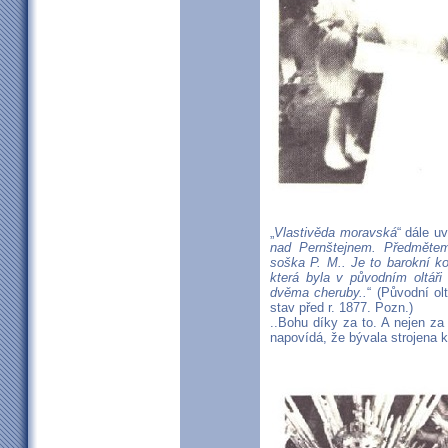
„
Vlastivěda moravská
“ dále uv
nad Pernštejnem. Předmětem
soška P. M.. Je to barokní ko
která byla v původním oltá
dvěma cheruby..
“ (Původní ol
stav před r. 1877. Pozn.)
..Bohu díky za to. A nejen z
napovídá, že bývala strojena 