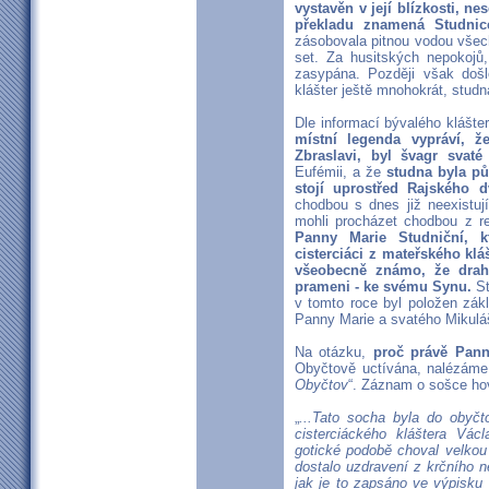
vystavěn v její blízkosti, n
překladu znamená Studnic
zásobovala pitnou vodou všech
set. Za husitských nepokojů,
zasypána. Později však došl
klášter ještě mnohokrát, stud
Dle informací bývalého klášt
místní legenda vypráví, 
Zbraslavi, byl švagr svaté
Eufémii, a že
studna byla p
stojí uprostřed Rajského d
chodbou s dnes již neexistuj
mohli procházet chodbou z r
Panny Marie Studniční, k
cisterciáci z mateřského kl
všeobecně známo, že drah
prameni - ke svému Synu.
St
v tomto roce byl položen zák
Panny Marie a svatého Mikuláš
Na otázku,
proč právě Pann
Obyčtově uctívána, nalézáme
Obyčtov
“. Záznam o sošce hov
„
...Tato socha byla do obyč
cisterciáckého kláštera Vác
gotické podobě choval velkou 
dostalo uzdravení z krčního n
jak je to zapsáno ve výpisku