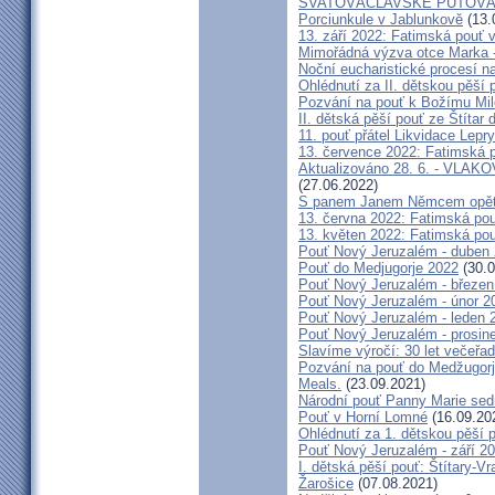
SVATOVÁCLAVSKÉ PUTOVÁN
Porciunkule v Jablunkově
(13.
13. září 2022: Fatimská pouť v 
Mimořádná výzva otce Marka - 
Noční eucharistické procesí n
Ohlédnutí za II. dětskou pěší 
Pozvání na pouť k Božímu Mil
II. dětská pěší pouť ze Štítar
11. pouť přátel Likvidace Lepry
13. července 2022: Fatimská po
Aktualizováno 28. 6. - VL
(27.06.2022)
S panem Janem Němcem opět 
13. června 2022: Fatimská pouť
13. květen 2022: Fatimská pouť
Pouť Nový Jeruzalém - duben
Pouť do Medjugorje 2022
(30.0
Pouť Nový Jeruzalém - březen
Pouť Nový Jeruzalém - únor 2
Pouť Nový Jeruzalém - leden 
Pouť Nový Jeruzalém - prosin
Slavíme výročí: 30 let večeřad
Pozvání na pouť do Medžugorje
Meals.
(23.09.2021)
Národní pouť Panny Marie sed
Pouť v Horní Lomné
(16.09.20
Ohlédnutí za 1. dětskou pěší p
Pouť Nový Jeruzalém - září 2
I. dětská pěší pouť: Štítary-V
Žarošice
(07.08.2021)