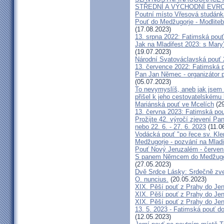
STŘEDNÍ A VÝCHODNÍ EVR
Poutní místo Vřesová studánk
Pouť do Medžugorje - Modliteb
(17.08.2023)
13. srpna 2022: Fatimská pouť 
Jak na Mladifest 2023: s Ma
(19.07.2023)
Národní Svatováclavská pouť
13. července 2022: Fatimská po
Pan Jan Němec - organizátor po
(05.07.2023)
To nevymyslíš, aneb jak jsem 
přišel k jeho cestovatelskému
Mariánská pouť ve Mcelích
(29
13. června 2023: Fatimská pouť
Prožijte 42. výročí zjevení Pa
nebo 22. 6. - 27. 6. 2023
(11.0
Vodácká pouť "po řece sv. Kl
Medžugorje - pozvání na Mladi
Pouť Nový Jeruzalém - červen
S panem Němcem do Medžugorj
(27.05.2023)
Dvě Srdce Lásky: Srdečně zve
O. nuncius.
(20.05.2023)
XIX. Pěší pouť z Prahy do Jen
XIX. Pěší pouť z Prahy do Jen
XIX. Pěší pouť z Prahy do Jen
13. 5. 2023 - Fatimská pouť do
(12.05.2023)