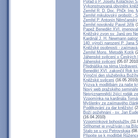
Pořad o P. Josefu Koláčkovi 
Vykonstruovaná obvinění kněž
Zemřel R. D. Doc. PhDr. Ing.
Zemřel mikulovský probošt - S
Zemřel P. Antonín Němčanský
Zemřel novokněz Pavel Jiřík
(
Papež Benedikt XVI. jmenova
Kněžský zvon sv. Janů pro N
Kardinál J. H. Newmann patro
140. výročí narození P. Jana
Kněžské osobnosti - zajímavá
Zemřel Mons. Metoděj Kotík
(2
Jáhenské svěcení v Českých 
Jáhenské svěcení
(05.07.2010
Přednáška na téma Uzdravení ž
Benedikt XVI. zakončil Rok k
Výroční den služebníka Božíh
Kněžské svěcení
(16.05.2010)
Výzva k modlitbám za naše k
Nový web pražského semináře
Nejvýznamnější žijící rodák 
Vzpomínka na kardinála Tomáš
Myšlenky ze zajímavého článk
Poděkování za dar kněžství
(2
Boží požehnání - sv. Jan Eud
(16.04.2010)
Vzpomínkové bohoslužby
(11.
Střihomet je využíván i na Bíl
Stalo se u vsi Petrovskaja
(08
Připojte se k modlitbě Růženc