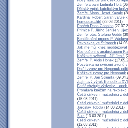
Nový nuncius pro Českou repu
Zemřela paní Ludmila Holá
(06
Dětský voják katolickým kně
Zemřel Mons. Josef Kavale
(2
Kardinál Robert Sarah varuje k
homosexualitě
(23.08.2011)
Pohřeb Dona Gobbiho
(27.07.2
Primice P. Jiřího Jeniše v Úje
Zemřel otec Stefano Gobbi
(30
Beatifikační proces P. Václav
Rekolekce ve Štítarech
(14.06
Jak mě můj kněz neobtěžoval
Rozloučení s arcibiskupem 
Kněžské svěcení - Jiří Jeniš
(
Zemřel P. Alois Honek
(17.05.2
Pozvánka na svěcení zvonů v
Další zvony pro Nepomuk odlit
Kněžské zvony pro Nepomuk
(
Zemřel P. Jan Štrumfa
(09.04.
Zajímavý výrok Benedikta XVI
Farář chybuje vždycky... an
Promluva kněžím na rekolekci 
Čeští církevní mučedníci z do
(15.03.2011)
Čeští církevní mučedníci z do
Jaroslav Tobola
(14.03.2011)
Čeští církevní mučedníci z dob
Šulc
(13.03.2011)
Čeští církevní mučedníci z dob
(12.03.2011)