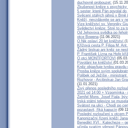
duchovně probouzet:
(15.11.20
Zkušenost kněze s psychicky
5 sester, které Pán povolal do
Svěcení stálých jáhnů v Brně
Kněží, nevzdávejte se ani v ne
Vize kněžství sv. Veroniky Giu
Svědectví kněze: Stojí to za t
Od Jehovova svědka po řeholní
otce Bowena
(11.06.2021)
O.Nik oslaví 20 let kněžství
(1
Křížová cesta P. Filipa M. Ant
Žádný biskup ani kněz se nes
P. František Lízna na Hoře kříž
O otci MONTFORTOVI
(05.03
Povolání ke kněžství
(01.03.2
Kněz objasňuje tvrdou pravdu 
Prosba kněze svým spolubrat
Polibek od Ježíše - ministrant
Rozhovor - Arcibiskup Jan Gra
(11.01.2021)
Živý přenos posledního rozlouč
2021 od 14:00 + Vzpomínka - 
Zemřel Mons. Josef Fiala, býv
Irská státní televize se muse
Svátost na ulici - Chodí po cen
pozastavit, říká kapucín
(09.11
Poslední rozloučení s otcem 
Kanonizační řízení kněží Jana
Benedikt XVI.: Katecheze – ge
učinila svatým věrnost Pánovu