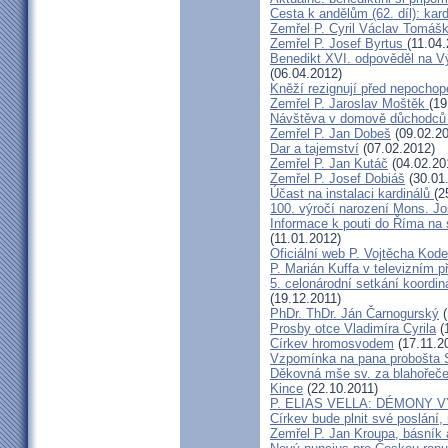
Cesta k andělům (62. díl): kar
Zemřel P. Cyril Václav Tomá
Zemřel P. Josef Byrtus
(11.04
Benedikt XVI. odpověděl na V
(06.04.2012)
Kněží rezignují před nepocho
Zemřel P. Jaroslav Moštěk
(19
Návštěva v domově důchodců 
Zemřel P. Jan Dobeš
(09.02.20
Dar a tajemství
(07.02.2012)
Zemřel P. Jan Kutáč
(04.02.20
Zemřel P. Josef Dobiáš
(30.01
Účast na instalaci kardinálů
(2
100. výročí narození Mons. Jo
Informace k pouti do Říma na
(11.01.2012)
Oficiální web P. Vojtěcha Kod
P. Marián Kuffa v televizním p
5. celonárodní setkání koordin
(19.12.2011)
PhDr. ThDr. Ján Čarnogurský
(
Prosby otce Vladimíra Cyrila
(
Církev hromosvodem
(17.11.2
Vzpomínka na pana probošta S
Děkovná mše sv. za blahořečen
Kince
(22.10.2011)
P. ELIAS VELLA: DÉMONY 
Církev bude plnit své poslání,
Zemřel P. Jan Kroupa, básník a