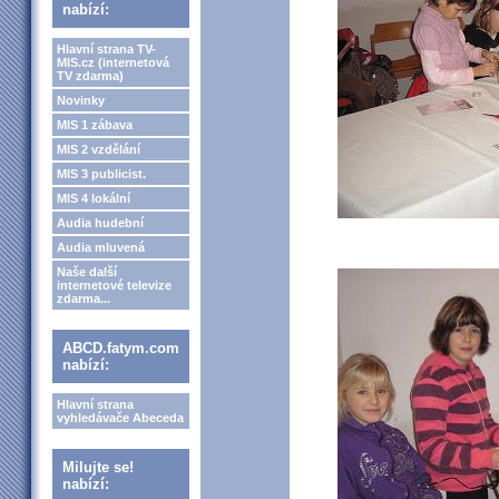
nabízí:
Hlavní strana TV-
MIS.cz (internetová
TV zdarma)
Novinky
MIS 1 zábava
MIS 2 vzdělání
MIS 3 publicist.
MIS 4 lokální
Audia hudební
Audia mluvená
Naše další
internetové televize
zdarma...
ABCD.fatym.com
nabízí:
Hlavní strana
vyhledávače Abeceda
Milujte se!
nabízí: