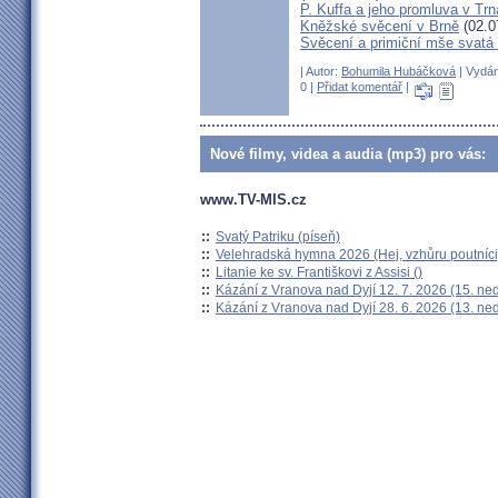
P. Kuffa a jeho promluva v Trna
Kněžské svěcení v Brně
(02.0
Svěcení a primiční mše svat
| Autor:
Bohumila Hubáčková
| Vydán
0 |
Přidat komentář
|
Nové filmy, videa a audia (mp3) pro vás:
www.TV-MIS.cz
::
Svatý Patriku (píseň)
::
Velehradská hymna 2026 (Hej, vzhůru poutníci
::
Litanie ke sv. Františkovi z Assisi ()
::
Kázání z Vranova nad Dyjí 12. 7. 2026 (15. ne
::
Kázání z Vranova nad Dyjí 28. 6. 2026 (13. ne