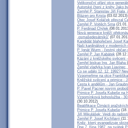
Velikonoční přání otce generál
Autorské čtení z knihy Jako 
Zemřel P. Stanislav Jiří Fiala,
Blázen pro Krista
(03.02.2013)
Otec Josef Koláček převzal C
Zemřel P. Vojtěch Srna
(21.01.
P. Ferdinad Chýlek
(08.01.201
Nová generace kněží překonáv
„osmašedesátníků”
(07.01.201
Kandidát blahořečení Josef K
Naši kardinálové v moderních
P. Ignát Wurm - čestný občan
Zemřel P. Jan Kabátek
(28.12.
Kázání z kněžského svěcení -
Zemřel biskup Ing. Jan Blaha
Zemřel vladyka Ivan Ljavinec,
Co se událo 12. 12. 1992? 
Vzpomeňme na otce Františka!
Kněžské svěcení a primice - 
Cesta k andělům - Jan Graubn
P. Pavel Pacner novým probo
Primice P. Josefa Kubeše na 
Vzpomínková bohoslužba - 30.
(30.10.2012)
Beatifikace Čtrnácti pražskýc
Primice P. Josefa Kubeše
(18.
Jiří Mikulášek: Vejdi do radost
Zemřel P. Josef Krchňavý
(11.
Kněz, který evangelizuje skr
Dne 7. října 1987, na svátek 