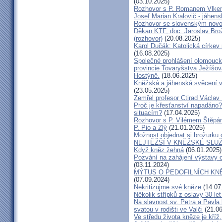
(03.10.2025)
Rozhovor s P. Romanem Vlk
Josef Marian Kralovič - jáhen
Rozhovor se slovenským nov
Děkan KTF, doc. Jaroslav Bro
(rozhovor)
(20.08.2025)
Karol Dučák: Katolická církev 
(16.08.2025)
Společné prohlášení olomouck
provincie Tovaryšstva Ježíšo
Hostýně.
(18.06.2025)
Kněžská a jáhenská svěcení 
(23.05.2025)
Zemřel profesor Ctirad Václav 
Proč je křesťanství napadáno?
situacím?
(17.04.2025)
Rozhovor s P. Vilémem Štěp
P. Pio a Zlý
(21.01.2025)
Možnost objednat si brožurku 
NEJTĚŽŠÍ V KNĚŽSKÉ SLU
Když kněz žehná
(06.01.2025)
Pozvání na zahájení výstavy o
(03.11.2024)
MÝTUS O PEDOFILNÍCH KNĚŽÍC
(07.09.2024)
Nekritizujme své kněze
(14.07
Několik střípků z oslavy 30 le
Na slavnost sv. Petra a Pavl
svatou v rodišti ve Valči
(21.06
Ve středu života kněze je kříž