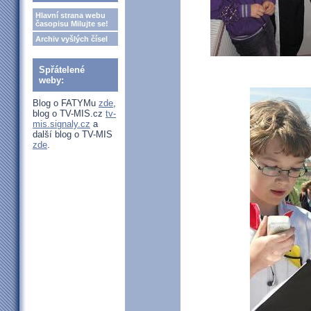
Hlavní strana webu
časopisu Milujte se!
Archiv vyšlých čísel
Spřátelené
weby:
Blog o FATYMu
zde
,
blog o TV-MIS.cz
tv-
mis.signaly.cz
a
další blog o TV-MIS
zde
.