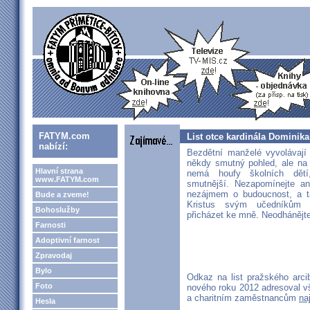
FATYM.com
List otce kardinála Domini
nabízí:
Bezdětní manželé vyvolávají
někdy smutný pohled, ale na
Hlavní strana
nemá houfy školních dětí
www.FATYM.com
smutnější. Nezapomínejte an
nezájmem o budoucnost, a t
Bude a zveme!
Kristus svým učedníkům ř
Bohoslužby
přicházet ke mně. Neodhánějte 
Farnosti
Adoptivní farnost
Zpravodaj
Bylo
Odkaz na list pražského arc
Foto
nového roku 2012 adresoval v
a charitním zaměstnancům
na
Hesla