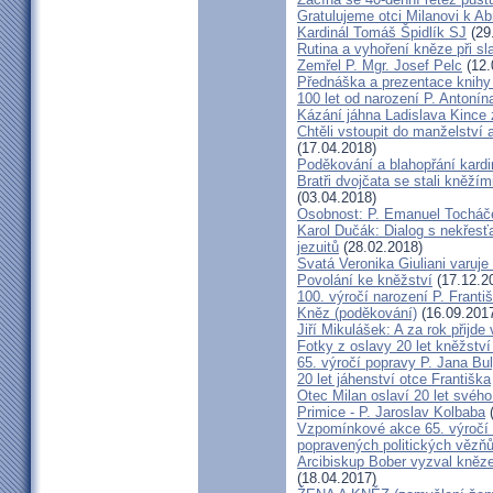
Gratulujeme otci Milanovi k 
Kardinál Tomáš Špidlík SJ
(29
Rutina a vyhoření kněze při sla
Zemřel P. Mgr. Josef Pelc
(12.
Přednáška a prezentace knihy 
100 let od narození P. Anton
Kázání jáhna Ladislava Kince 
Chtěli vstoupit do manželství a
(17.04.2018)
Poděkování a blahopřání kard
Bratři dvojčata se stali kněžím
(03.04.2018)
Osobnost: P. Emanuel Tocháč
Karol Dučák: Dialog s nekřesť
jezuitů
(28.02.2018)
Svatá Veronika Giuliani varuj
Povolání ke kněžství
(17.12.2
100. výročí narození P. Frant
Kněz (poděkování)
(16.09.201
Jiří Mikulášek: A za rok přijde
Fotky z oslavy 20 let kněžství
65. výročí popravy P. Jana Bu
20 let jáhenství otce Františka
Otec Milan oslaví 20 let svého
Primice - P. Jaroslav Kolbaba
(
Vzpomínkové akce 65. výročí 
popravených politických vězň
Arcibiskup Bober vyzval kněze
(18.04.2017)