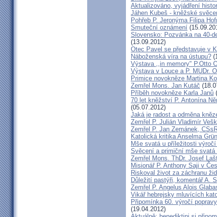
Aktualizováno, vyjádření histo
Jáhen Kubeš - kněžské svěce
Pohřeb P. Jeronýma Filipa Ho
Smuteční oznámení
(15.09.20
Slovensko: Pozvánka na 40-de
(13.09.2012)
Otec Pavel se představuje v K
Náboženská víra na ústupu?
(
Výstava ,,in memory" P.Otto 
Výstava v Louce a P. MUDr. O
Primice novokněze Martina K
Zemřel Mons. Jan Kutáč
(18.0
Příběh novokněze Karla Janů
(
70 let kněžství P. Antonína Ně
(05.07.2012)
Jaká je radost a odměna kněz
Zemřel P. Julián Vladimír Ve
Zemřel P. Jan Zemánek, CSs
Katolická kritika Anselma Grü
Mše svatá u příležitosti výroč
Svěcení a primiční mše svatá 
Zemřel Mons. ThDr. Josef Laš
Misionář P. Anthony Saji v Čes
Riskoval život za záchranu ži
Důležití pastýři, komentář A. 
Zemřel P. Angelus Alois Glab
Vikář hebrejsky mluvících kato
Připomínka 60. výročí popravy
(19.04.2012)
Aktuálně: benediktini si připom