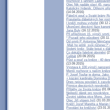
Rozhovor s jáhnem Ladislave
Otec Nik nadále slaví 45. naro
Katolický týdeník: Otřesný pří
(14.04.2016)
Páteční pouť u Svaté brány R
Popularita ďábelských her roste
I kněží mohou vyhořet
(30.12.
Ukončení diecézní fáze kanoni
Jana Buly
(16.12.2015)
Při příležitosti 15. výročí smrt
* Pozadí jeho působení
(20.11
Od smrti P. Antonína Němčansk
„Máš ho ještě, svůj růženec?“ 
Stoletý kněz: Stále bojuji s ď
Co dokáže falešné obvinění
(2
Celibát
(20.09.2015)
Půst a pouť za kněze - 40 den
(13.09.2015)
Výstava k 100.výročí narození
Menší rozhovor s naším kně
P. Josef Toufar je doma: Jako
+ kázání kardinála Dominika 
Dnes nejsou povolání k zasvě
Primice diecézních novokněží
Příběhy ze života kněze
(01.0
Nejlepší dárek pro novokněze
Životní jubilea otce Mons. Jos
Otec Jiří vtipem hýří
(31.03.20
Kněží Jozef Maretta a Marián 
Povolání ke kněžství
(23.01.2