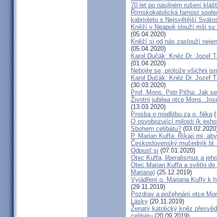
70 let po násilném rušení kláš
Římskokatolická farnost spole
kabrioletu s Nejsvětější Svátos
Kněží v Neapoli slouží mši sv. 
(05.04.2020)
Kněží si od nás zaslouží nejen
(05.04.2020)
Karol Dučák: Kněz Dr. Jozef Ti
(01.04.2020)
Nebojte se, protože všichni j
Karol Dučák: Kněz Dr. Jozef Ti
(30.03.2020)
Prof. Mons. Petr Piťha: Jak s
Životní jubilea otce Mons. Jos
(13.03.2020)
Prosba o modlitbu za o. Nika
(
O osvobozující milosti (k exho
Sbohem celibátu?
(03.02.2020
P. Marian Kuffa: Říkají mi, aby
Československý mučedník bl.
Odpusť si
(07.01.2020)
Otec Kuffa, liberalismus a jeho
Otec Marian Kuffa a světlo do
Mariana)
(25.12.2019)
Vyjádření o. Mariana Kuffy k 
(29.11.2019)
Pozdrav a požehnání otce Mont
Lásky
(20.11.2019)
Ženatý katolický kněz přesvěd
celibátu
(20.09.2019)