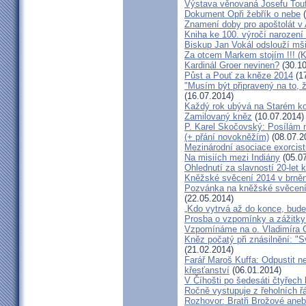
Výstava věnovaná Josefu Touf
Dokument Opři žebřík o nebe
(
Znamení doby pro apoštolát v
Kniha ke 100. výročí narození
Biskup Jan Vokál odslouží mši
Za otcem Markem stojím !!! (
Kardinál Groer nevinen?
(30.10
Půst a Pouť za kněze 2014
(17
"Musím být připravený na to, 
(16.07.2014)
Každý rok ubývá na Starém kon
Zamilovaný kněz
(10.07.2014)
P. Karel Skočovský: Posílám
(+ přání novokněžím)
(08.07.2
Mezinárodní asociace exorcist
Na misiích mezi Indiány
(05.07
Ohlednutí za slavností 20-let 
Kněžské svěcení 2014 v brněns
Pozvánka na kněžské svěcení 
(22.05.2014)
„Kdo vytrvá až do konce, bude
Prosba o vzpomínky a zážitk
Vzpomínáme na o. Vladimíra C
Kněz počatý při znásilnění: "S
(21.02.2014)
Farář Maroš Kuffa: Odpustit ne
křesťanství
(06.01.2014)
V Číhošti po šedesáti čtyřech
Ročně vystupuje z řeholních řá
Rozhovor: Bratři Brožové aneb