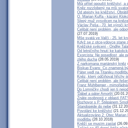
Můj přítel opouští kněžství, a
Kněz rozzlobený na mši svatou
Od ateisty ke kněžství. Obrátil
O. Marian Kuffa - kázání Klok
Slepý muž vysvěcen na kněz
Václav Peša - 70. let výročí
Celibát není problém, ale odp
(27.07.2019)
Mše svatá ve Valči - 25. let 
Když se z otce-vdovce stane s
Kněžské svěcení - Ondřej Tal
Od letničního hnutí ke katolic
Exorcista: Ne posedlost, ale 
zlého ducha
(28.05.2019)
Z narkomana mariánský kněz
Biskup Evans: Co znamená b
Páter vedl na Titaniku modlitb
Kněz, který odčiňoval hříchy j
Celibát není problém, ale řeše
Franz Mühlberger - mimořádná 
Do Lomničky chodí jen ti nejod
'Ďábel a páter Amorth'
(20.01.2
Znáte osobnosti z oblastí FA
Rozhovor s P. Štěpánem Smol
Štandopéde do nebe
(31.12.20
Povolání ke kněžství
(21.12.2
Aktualizováno 2: Otec Marian 
modlitbu
(28.10.2018)
Kněží se musím zastat
(26.09
Začíná se 40-denní řetěz půst