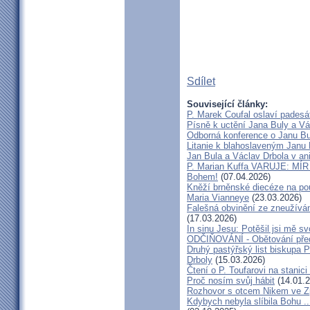
Sdílet
Související články:
P. Marek Coufal oslaví padesá
Písně k uctění Jana Buly a Vá
Odborná konference o Janu Bul
Litanie k blahoslaveným Janu 
Jan Bula a Václav Drbola v a
P. Marian Kuffa VARUJE: MÍR
Bohem!
(07.04.2026)
Kněží brněnské diecéze na pou
Maria Vianneye
(23.03.2026)
Falešná obvinění ze zneužíván
(17.03.2026)
In sinu Jesu: Potěšil jsi mě
ODČIŇOVÁNÍ - Obětování před
Druhý pastýřský list biskupa P
Drboly
(15.03.2026)
Čtení o P. Toufarovi na stanici
Proč nosím svůj hábit
(14.01.2
Rozhovor s otcem Nikem ve Z
Kdybych nebyla slíbila Bohu ..