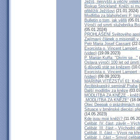
Ježíš, nejvyšší a věčný velek
Biskup Strickland: Kněží si mu
přiblížili Ježíšovi
(21.01.2024)
Modlitba za blahořečení P. I
Bulletin o tom, jak věřili
(05.01
Výročí od smrti služebníka B
(05.01.2024)
PROHLÁŠENÍ Světového apošt
Zajímavý článek o misionáři v
Petr Maria Josef Cassant
(22.
Exorcista o. Vincent Lampert -
(video)
(19.09.2023)
P. Marián Kuffa: "Divím se..."
(
Oslava výročí 100 let od úmrtí
6 důvodů stát se knězem
(10.
Exorcista o. Vincent Lampert -
(video)
(09.09.2023)
MARIINA VÍTĚZSTVÍ 61: Kněz v
Arcibiskupský seminář Praha
(
Další modlitby za kněze
(03.07
MODLITBA ZA KNĚZE - kněží v
„MODLITBA ZA KNĚZE“
(18.0
Otec Deepak o prázdninách o
Situace v brněnské diecézi p
(14.05.2023)
Kde jsou moji kněží?
(11.05.2
Celibát, IV. část, závěr – Výc
Celibát, III. část – Východní o
Celibát, II. část – Vývoj na 
Celibát, I. část – Smysl celibá