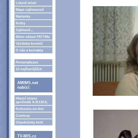
Lidové misie
Mapa zajímavostí
Marianky
Knihy
Zajímavé...
Mimo oblast FATYMu
Výzdoba kostelů
O nás a kontakty
Personalizace
15 nejčtenějších
AMIMS.net
nabízí:
Hlavní strana
apoštolát A.M.I.M.S.
Knihovna on-line
Comicsy
Objednávky knih
TV-MIS.cz