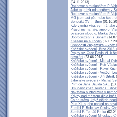
(04.11.2013)
Rozhovor s misionářem P. Voj
Jaké to je být misionářem v St
Rozhovor s misionářem P. Voj
Měl jsem asi pět, nebo šest ro
Benedikt XVI. - Brno
(01.10.20
Kde vymírá víra, vymírá také 
Prázdniny na faře, aneb o. Vla
Sváteční slovo o. Marka Dun
Dobrodružství s Bohem
(14.07
Knězem na 40 hodin
(02.07.20
Osobnosti Znojemska – kněz
Kněžské svěcení, Brno 2013 +
Projev sv. Otce Pavla VI. k 
povolání
(23.06.2013)
Kněžské svěcení - Michal Cvi
Kněžské svěcení - Petr Václa
Kněžské svěcení - Pavel Kuc
Kněžské svěcení - Vojtěch Lo
Kněžské svěcení - Jiří Brtník
(
Jáhenské svěcení - Michal Se
Primice Jana Davida SAC
(13.
Umučený kněz Toufar z Číhošt
Návštěva o.Vladimíra v nemoc
Kdyby nad městem dlela kněžs
Co se stává, když někdo neod
Pius XI. a jeho pohled na nov
Zemřel P. Boleslav Česlav C
Zemřel P. Tomáš Prnka
(02.04
Kněžské svěcení Miloslava Ch