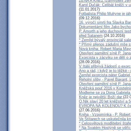
ŽENA A KNĚZ (zamyšlení žen
Karol Dučák: Celibát kněží v 
(11.01.2017)
Fotbalista Philip Mulryne je 
(09.12.2016)
16. výročí smrti fra Slavka Ba
Dokumentární film Jako bycho
P. Amorth a jeho duchovní test
před Satanem
(24.10.2016)
* Zemřel bývalý provinciál sa
* Přímý přenos zádušní mše s
Nová kniha: Robert Maria M
Otevření pamětní síně P. Jana
Exorcista v zácviku se dělí o
(28.09.2016)
V Itálii přibývá žádostí o exor
Ano a rád, i když je to těžké 
Zemřel exorcista páter Gabrie
Řeholní sliby - Pavel Baxant,
Otevření pamětní síně P. Jana
Kněžská pouť 2016 v Kostelní
Modleme se za Dona Gabriela
Kněz je největší Boží dar
(22.
O.Nik slaví 20 let kněžství a 5
EVROPA NA KOLENOU? K čemu 
(27.06.2016)
Kniha - Vzpomínka - P. Rober
Ve Štítarech se uskutečnila k
* Celosvětová modlitební štafe
* Na Svatém Hostýně se věříc