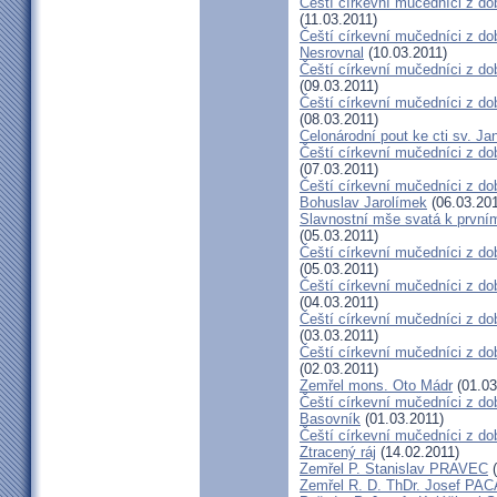
Čeští církevní mučedníci z do
(11.03.2011)
Čeští církevní mučedníci z do
Nesrovnal
(10.03.2011)
Čeští církevní mučedníci z dob
(09.03.2011)
Čeští církevní mučedníci z do
(08.03.2011)
Celonárodní pout ke cti sv. J
Čeští církevní mučedníci z dob
(07.03.2011)
Čeští církevní mučedníci z dob
Bohuslav Jarolímek
(06.03.201
Slavnostní mše svatá k prvním
(05.03.2011)
Čeští církevní mučedníci z do
(05.03.2011)
Čeští církevní mučedníci z do
(04.03.2011)
Čeští církevní mučedníci z dob
(03.03.2011)
Čeští církevní mučedníci z do
(02.03.2011)
Zemřel mons. Oto Mádr
(01.03
Čeští církevní mučedníci z dob
Basovník
(01.03.2011)
Čeští církevní mučedníci z d
Ztracený ráj
(14.02.2011)
Zemřel P. Stanislav PRAVEC
(
Zemřel R. D. ThDr. Josef PA