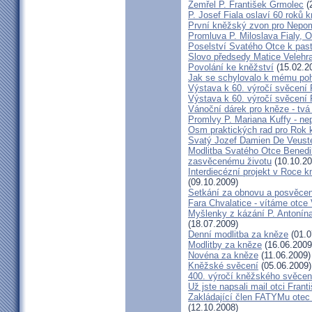
Zemřel P. František Grmolec
(
P. Josef Fiala oslaví 60 roků 
První kněžský zvon pro Nepo
Promluva P. Miloslava Fialy, 
Poselství Svatého Otce k past
Slovo předsedy Matice Velehr
Povolání ke kněžství
(15.02.2
Jak se schylovalo k mému po
Výstava k 60. výročí svěcení 
Výstava k 60. výročí svěcení 
Vánoční dárek pro kněze - tvá
Promlvy P. Mariana Kuffy - ne
Osm praktických rad pro Rok 
Svatý Jozef Damien De Veust
Modlitba Svatého Otce Benedik
zasvěcenému životu
(10.10.20
Interdiecézní projekt v Roce 
(09.10.2009)
Setkání za obnovu a posvěcení
Fara Chvalatice - vítáme otce 
Myšlenky z kázání P. Antonín
(18.07.2009)
Denní modlitba za kněze
(01.0
Modlitby za kněze
(16.06.2009
Novéna za kněze
(11.06.2009)
Kněžské svěcení
(05.06.2009)
400. výročí kněžského svěcen
Už jste napsali mail otci Frant
Zakládající člen FATYMu otec 
(12.10.2008)