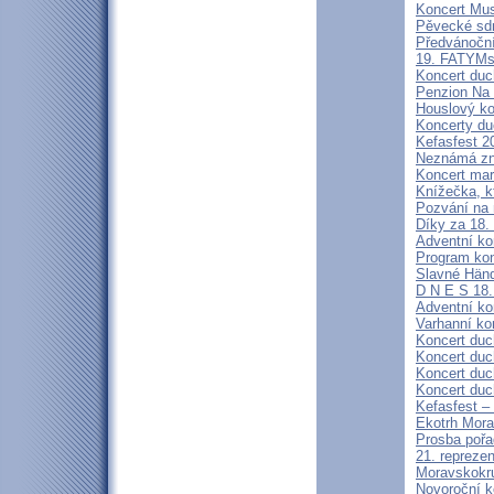
Koncert Mus
Pěvecké sdr
Předvánoční
19. FATYMs
Koncert duc
Penzion Na
Houslový ko
Koncerty du
Kefasfest 2
Neznámá zn
Koncert mar
Knížečka, kt
Pozvání na
Díky za 18
Adventní ko
Program ko
Slavné Händ
D N E S 1
Adventní ko
Varhanní ko
Koncert duc
Koncert duc
Koncert duc
Koncert duc
Kefasfest –
Ekotrh Mora
Prosba poř
21. repreze
Moravskokru
Novoroční k