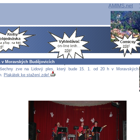
AMIMS.net
s v Moravských Budějovicích
echny zve na Lidový ples, který bude 15. 1. od 20 h v Moravských
h.
Plakátek ke stažení zde!