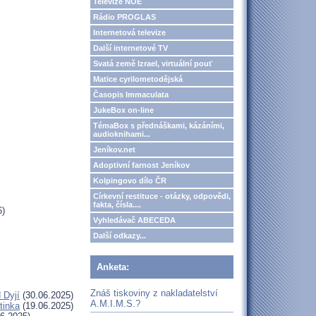
Televize NOE
Rádio PROGLAS
Internetová televize
Další internetové TV
Svatá země Izrael, virtuální pouť
Matice cyrilometodějská
Časopis Immaculata
JukeBox on-line
TémaBox s přednáškami, kázáními,
audioknihami...
Jeníkov.net
Adoptivní farnost Jeníkov
Kolpingovo dílo ČR
Církevní restituce - otázky, odpovědi,
fakta, čísla....
6)
Vyhledávač ABECEDA
Další odkazy...
Anketa:
Znáš tiskoviny z nakladatelství
 Dyjí
(30.06.2025)
A.M.I.M.S.?
tinka
(19.06.2025)