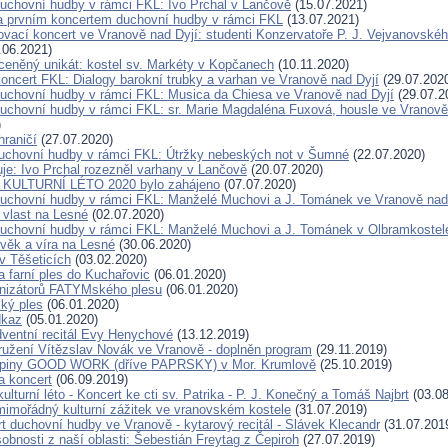
duchovní hudby v rámci FKL: Ivo Prchal v Lančově
(15.07.2021)
a prvním koncertem duchovní hudby v rámci FKL
(13.07.2021)
ovací koncert ve Vranově nad Dyjí: studenti Konzervatoře P. J. Vejvanovské
.06.2021)
eněný unikát: kostel sv. Markéty v Kopčanech
(10.11.2020)
oncert FKL: Dialogy barokní trubky a varhan ve Vranově nad Dyjí
(29.07.202
duchovní hudby v rámci FKL: Musica da Chiesa ve Vranově nad Dyjí
(29.07.2
duchovní hudby v rámci FKL: sr. Marie Magdaléna Fuxová, housle ve Vranově
)
hraničí
(27.07.2020)
duchovní hudby v rámci FKL: Útržky nebeských not v Šumné
(22.07.2020)
je: Ivo Prchal rozezněl varhany v Lančově
(20.07.2020)
ULTURNÍ LÉTO 2020 bylo zahájeno
(07.07.2020)
duchovní hudby v rámci FKL: Manželé Muchovi a J. Tománek ve Vranově nad
vlast na Lesné
(02.07.2020)
duchovní hudby v rámci FKL: Manželé Muchovi a J. Tománek v Olbramkostel
věk a víra na Lesné
(30.06.2020)
v Těšeticích
(03.02.2020)
 farní ples do Kuchařovic
(06.01.2020)
anizátorů FATYMského plesu
(06.01.2020)
ký ples
(06.01.2020)
dkaz
(05.01.2020)
dventní recitál Evy Henychové
(13.12.2019)
užení Vítězslav Novák ve Vranově - doplněn program
(29.11.2019)
upiny GOOD WORK (dříve PAPRSKY) v Mor. Krumlově
(25.10.2019)
a koncert
(06.09.2019)
turní léto - Koncert ke cti sv. Patrika - P. J. Konečný a Tomáš Najbrt
(03.08
mimořádný kulturní zážitek ve vranovském kostele
(31.07.2019)
t duchovní hudby ve Vranově - kytarový recitál - Slávek Klecandr
(31.07.201
bnosti z naší oblasti: Šebestián Freytag z Čepiroh
(27.07.2019)