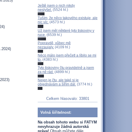
6.2025)
Ještě jsem o nich nikdy
neslyšel.
(5524 hl.)
Tuším, že něco takového existuje, ale
nic víc.
(4573 hl.)
24)
Už jsem měl některé tyto tiskoviny v
ruce.
(6539 hl.)
Popravdě, vůbec mě
nezaujaly.
(4109 hl.)
.2024)
Něco málo jsem přečetl a líbilo se mi
to.
(4383 hl.)
Tyto tiskoviny čtu pravidelně a jsem
za ně rád.
(4899 hl.)
.2023)
Nejen je čtu, ale také si je
objednávám a šířím dál.
(3774 hl.)
Celkem hlasovalo: 33801
Volná šiřitelnost:
Na obsah tohoto webu si FATYM
nevyhrazuje žádná autorská
práva!
Obsah můžete dále