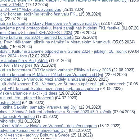
ckové zamyšlení - recitál kněze P. Milana Těžkého ve Vranově nad Dyjí
(16.0
cert v Třebíči
(17.12.2024)
íží: 24. FATYMský ples zveme vás
(25.11.2024)
čný koncert letošního letního festivalu FKL
(15.08.2024)
je
(22.07.2024)
utí za koncertem Klárky Němcové ve Vranově nad Dyjí
(22.07.2024)
avujeme první protagonistku, která zahájí náš hudební FKL festival
(01.07.20
 multižánrový festival KEFASFEST 2024
(20.06.2024)
ké kulturní léto 2024 - přehled koncertů
(12.06.2024)
: První děkanátní piknik na náměstí v Moravském Krumlově.
(05.05.2024)
Volta
(15.04.2024)
obavit: Kulturně zábavné odpoledne v Šumné 2024 - jubilejní 10. ročník
(09.04
es 2024 - foto
(12.02.2024)
 v Jablonném v Podještědí
(11.01.2024)
3. FATYMský ples
(09.01.2024)
utí za koncertem FATYMských varhanic Elišky a Lenky 2023
(22.08.2023)
utí za koncertem P. Milana Těžkého ve Vranově nad Dyjí
(22.08.2023)
oncert FKL ve Vranově: Mezi anděly a múzami
(22.08.2023)
ujít další koncert FKL: Varhany ve Štítarech opět znějí při koncertech
(10.08
 ujít FKL koncert Světci mezi námi s kytarou a zpěvem
(01.08.2023)
ské varhanice v akci - již dnes
(19.07.2023)
lturní léto - přehled koncertů
(04.07.2023)
fasfest 2023
(04.06.2023)
p: kniha Sakrální památky Vranova nad Dyjí
(12.04.2023)
obavit: Zábavně kulturní odpoledne v Šumné 2023 již 9. ročník
(07.04.2023)
es farnosti Přímětice
(17.01.2023)
vého roku
(01.01.2023)
užení Vítězslav Novák ve Vranově - doplněn program
(13.12.2022)
adventní koncert ve Vranově nad Dyjí
(08.12.2022)
olní vesnice - archivy Bohumila Švece
(25.11.2022)