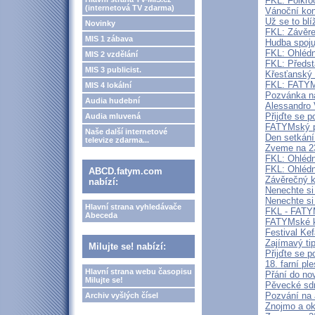
FKL: Folkro
(internetová TV zdarma)
Vánoční kon
Už se to bl
Novinky
FKL: Závěre
MIS 1 zábava
Hudba spoju
FKL: Ohlédn
MIS 2 vzdělání
FKL: Předst
MIS 3 publicist.
Křesťanský
FKL: FATYMs
MIS 4 lokální
Pozvánka na
Audia hudební
Alessandro 
Přijďte se p
Audia mluvená
FATYMský pl
Naše další internetové
Den setkání
televize zdarma...
Zveme na 2
FKL: Ohlédn
FKL: Ohlédn
ABCD.fatym.com
Závěrečný k
nabízí:
Nenechte si 
Nenechte si
Hlavní strana vyhledávače
FKL - FATYM
Abeceda
FATYMské ku
Festival Ke
Zajímavý ti
Milujte se! nabízí:
Přijďte se p
18. farní pl
Hlavní strana webu časopisu
Přání do no
Milujte se!
Pěvecké sdr
Pozvání na 
Archiv vyšlých čísel
Znojmo a ok