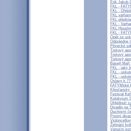
Erik Jakub 
FKL - FATY
FKL - Ohléd
FKL varhann
FKL předsta
FKL - Varha
FKL Houslov
FKL - FAT
Opět se usk
Odpoledne V
Pěvecké sdr
Tiskový apo
Tiskový apoš
Tiskový apo
Báseň Maří
FKL - jaký 
FKL - uskut
FKL - uskut
Oslavy k 77
FATYMské ku
Křesťanský f
Festival Ke
Kolokvium
Ohlédnutí z
Divadlo na 
Duchovní če
Postní diva
Violoncello
Žehnání kni
Vánoční kon