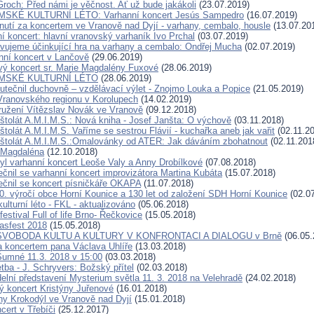
Groch: Před námi je věčnost. Ať už bude jakákoli
(23.07.2019)
MSKÉ KULTURNÍ LÉTO: Varhanní koncert Jesús Sampedro
(16.07.2019)
nutí za koncertem ve Vranově nad Dyjí - varhany, cembalo, housle
(13.07.20
í koncert: hlavní vranovský varhaník Ivo Prchal
(03.07.2019)
vujeme účinkující hra na varhany a cembalo: Ondřej Mucha
(02.07.2019)
nní koncert v Lančově
(29.06.2019)
ý koncert sr. Marie Magdalény Fuxové
(28.06.2019)
YMSKÉ KULTURNÍ LÉTO
(28.06.2019)
utečnil duchovně – vzdělávací výlet - Znojmo Louka a Popice
(21.05.2019)
ranovského regionu v Korolupech
(14.02.2019)
užení Vítězslav Novák ve Vranově
(09.12.2018)
štolát A.M.I.M.S.: Nová kniha - Josef Janšta: O výchově
(03.11.2018)
tolát A.M.I.M.S. Vaříme se sestrou Flávií - kuchařka aneb jak vařit
(02.11.2
štolát A.M.I.M.S.:Omalovánky od ATER: Jak dáváním zbohatnout
(02.11.201
 Magdaléna
(12.10.2018)
byl varhanní koncert Leoše Valy a Anny Drobílkové
(07.08.2018)
ečnil se varhanní koncert improvizátora Martina Kubáta
(15.07.2018)
ečnil se koncert písničkáře OKAPA
(11.07.2018)
0. výročí obce Horní Kounice a 130 let od založení SDH Horní Kounice
(02.07
lturní léto - FKL - aktualizováno
(05.06.2018)
estival Full of life Brno- Řečkovice
(15.05.2018)
fasfest 2018
(15.05.2018)
 SVOBODA KULTU A KULTURY V KONFRONTACI A DIALOGU v Brně
(06.05.
a koncertem pana Václava Uhlíře
(13.03.2018)
Šumné 11.3. 2018 v 15:00
(03.03.2018)
tba - J. Schryvers: Božský přítel
(02.03.2018)
delní představení Mysterium světla 11. 3. 2018 na Velehradě
(24.02.2018)
vý koncert Kristýny Juřenové
(16.01.2018)
hy Krokodýl ve Vranově nad Dyjí
(15.01.2018)
cert v Třebíči
(25.12.2017)