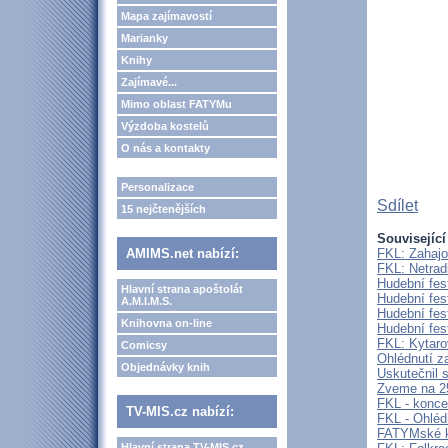
Mapa zajímavostí
Marianky
Knihy
Zajímavé...
Mimo oblast FATYMu
Výzdoba kostelů
O nás a kontakty
Personalizace
Sdílet
15 nejčtenějších
Související
AMIMS.net nabízí:
FKL: Zahajo
FKL: Netrad
Hudební fes
Hlavní strana apoštolát
Hudební fes
A.M.I.M.S.
Hudební fes
Knihovna on-line
Hudební fes
FKL: Kytaro
Comicsy
Ohlédnutí 
Objednávky knih
Uskutečnil 
Zveme na 2
FKL - konce
TV-MIS.cz nabízí:
FKL - Ohléd
FATYMské ku
Hlavní strana TV-MIS.cz