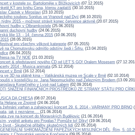
cert v kostele sv. Bartoloměje v Blížkovicích
(07.12.2015)
nketě KT pro knihu Cena, kterou zaplatíš
(30.10.2015)
slav Částek v Miroslavi
(23.10.2015)
eckého souboru Sonitus ve Vranově nad Dyjí
(08.10.2015)
týdny 2015 – možnost strávit konec července aktivně
(20.07.2015)
hovní hudby v Olbramkostele
(25.06.2015)
hanní duchovní hudby
(24.06.2015)
zská lilie 13. - 14. června 2015
(10.06.2015)
 2015
(28.05.2015)
 festival pro všechny věkové kategorie
(07.05.2015)
vě na Chomutovsku odmítlo odstíny šedi i Šifru.
(13.04.2015)
edlce
(06.04.2015)
chiesa na TV NOE
(21.03.2015)
koncert & představení nového CD od LET´S GO! Oralem Mosesem
(27.12.201
certy 2014 - Musica animata
(25.12.2014)
oncert v Brně
(16.12.2014)
va ve 3D na plátně kina – Vatikánská muzea ve Scale v Brně
(02.10.2014)
poušti v kostelíčku sv. Jana Nepomuckého nad Železným Brodem
(13.09.201
Jaroslava Konečného v Lysé nad Labem
(02.09.2014)
OTI SNÍŽENÍ FINANČNÍCH PROSTŘEDKŮ ZE STRANY STÁTU PRO CÍRK
)
MUSICA DA CHIESA
(08.07.2014)
la Helana ve Znojmě
(24.06.2014)
a žehnání varhan a zahajovací koncert 29. 6. 2014 - VARHANY PRO BRNO
(
ata, jak ji neznáme....
(21.06.2014)
ata zve na koncert do Moravských Budějovic
(21.06.2014)
sím, vyplnit anketu pro Proglas? Pomůže to! Díky!
(19.06.2014)
o život - Skutečné příběhy skutečných lidí
(22.05.2014)
GENERÁLNÍ SHROMÁŽDĚNÍ PAPEŽSKÝCH MISIJNÍCH DĚL, Řím, 5.-10.
rajany z Chorvatské vesnice Končenice
(09.05.2014)