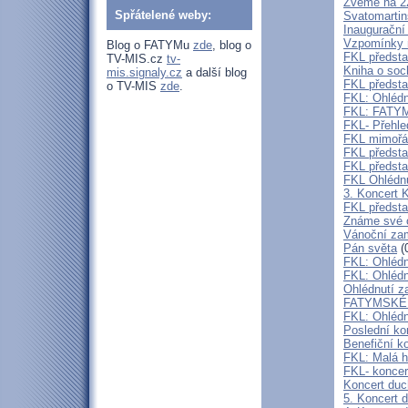
Zveme na 2
Spřátelené weby:
Svatomartin
Inaugurační
Vzpomínky n
Blog o FATYMu
zde
, blog o
FKL předsta
TV-MIS.cz
tv-
Kniha o s
mis.signaly.cz
a další blog
FKL předsta
o TV-MIS
zde
.
FKL: Ohlédn
FKL: FATYMs
FKL- Přehle
FKL mimořád
FKL předst
FKL předsta
FKL Ohlédnu
3. Koncert 
FKL předsta
Známe své 
Vánoční zam
Pán světa
(
FKL: Ohlédn
FKL: Ohlédn
Ohlédnutí z
FATYMSKÉ 
FKL: Ohlédn
Poslední ko
Benefiční k
FKL: Malá h
FKL- koncer
Koncert duc
5. Koncert 