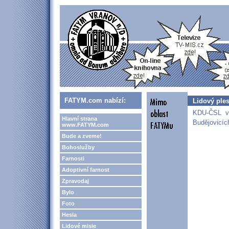
FATYM.com nabízí:
Lidový ple
KDU-ČSL vš
Hlavní strana
Budějovicíc
www.FATYM.com
Bude a zveme!
Bohoslužby
Farnosti
Adoptivní farnost
Zpravodaj
Bylo
Foto
Hesla
Lidové misie