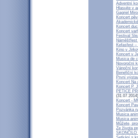
Adventní kon
Hlasujte v a
Gagriel Miro
Koncert pěv
Akademické 
Koncert duc
Koncert var
Festival Sle
Náměšťfest
Kefasfest –
Kino v Jirko
Koncert v J
Musica de 
Novoroční 
Vánoční kon
Benefiční k
První výsta
Koncert Na 
Koncert P. 
PETICE PR
(31.07.2014
Koncert - 
Koncert Pav
Pozvánka n
Musica anim
Musica anim
Můžete, pro
Ze života pr
SKONČILO 
Setkání s k