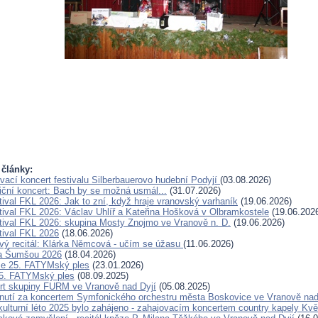
 články:
vací koncert festivalu Silberbauerovo hudební Podyjí
(03.08.2026)
iční koncert: Bach by se možná usmál...
(31.07.2026)
tival FKL 2026: Jak to zní, když hraje vranovský varhaník
(19.06.2026)
tival FKL 2026: Václav Uhlíř a Kateřina Hošková v Olbramkostele
(19.06.202
tival FKL 2026: skupina Mosty Znojmo ve Vranově n. D.
(19.06.2026)
tival FKL 2026
(18.06.2026)
vý recitál: Klárka Němcová - učím se úžasu
(11.06.2026)
za Šumšou 2026
(18.04.2026)
se 25. FATYMský ples
(23.01.2026)
5. FATYMský ples
(08.09.2025)
rt skupiny FURM ve Vranově nad Dyjí
(05.08.2025)
nutí za koncertem Symfonického orchestru města Boskovice ve Vranově nad
lturní léto 2025 bylo zahájeno - zahajovacím koncertem country kapely Kvě