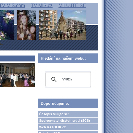
TV-MIS.com
TV-MIS.cz
MILUJTE.SE
Hledání na našem webu:
Doporučujeme:
Časopis Milujte se!
Společenství čistých srdcí (SČS)
Web KATOLIK.cz