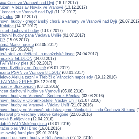
ica Coeli ve Vranově nad Dyjí
(18.12.2017)
užení Vítězslav Novák ve Vranově
(13.12.2017)
 koncert ve Vranově nad Dyjí
(11.12.2017)
ký ples
(08.12.2017)
hovní hudby - gregoriánský chorál a varhany ve Vranově nad Dyjí
(26.07.2017
 Kolářce
(14.07.2017)
ncert duchovní hudby
(13.07.2017)
chovní hudby pana Václava Uhlíře
(01.07.2017)
017
(15.06.2017)
ámá Marie Terezie
(23.05.2017)
ianek
(15.05.2017)
erá stojí za přečtení - o manželské lásce
(24.04.2017)
 muzikál GEDEÓN
(04.03.2017)
. FATYMský ples
(03.02.2017)
ncert Květinky ve Znojmě
(08.01.2017)
ncertu PSVN ve Vranově 8.1.2017
(03.01.2017)
elovo Aleluja zazní v Třebíči o Vánocích naposledy
(19.12.2016)
8. FATYMský PLES
(05.12.2016)
ncert v Blížkovicích
(03.12.2016)
ncert duchovní hudby ve Vranově
(05.08.2016)
hovní hudby ve Vranově - Šeptem z Břeclavi
(03.08.2016)
hovní hudby v Olbramkostele: Václav Uhlíř
(21.07.2016)
hovní hudby ve Vranově - Václav Uhlíř
(21.07.2016)
hovní hudby ve Vranově: představujeme účinkující: Linda Čechová Sítková
(
 festival pro všechny věkové kategorie
(22.05.2016)
vské Budějovice
(12.04.2016)
adatelů FATYMského plesu
(18.01.2016)
ntační ples VKH Brno
(16.01.2016)
mlovský farní ples
(09.01.2016)
oncert duchovní hudby v Běhařovicích
(27.12.2015)