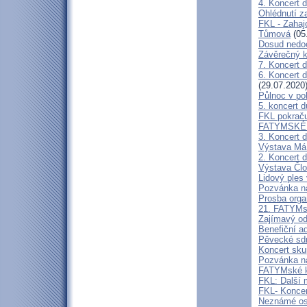
4. Koncert 
Ohlédnutí z
FKL - Zahaj
Tůmová
(05
Dosud nedoc
Závěrečný k
7. Koncert 
6. Koncert 
(29.07.2020
Půlnoc v po
5. koncert 
FKL pokraču
FATYMSKÉ K
3. Koncert 
Výstava Má 
2. Koncert 
Výstava Člo
Lidový ples 
Pozvánka na
Prosba org
21. FATYMs
Zajímavý o
Benefiční a
Pěvecké sdr
Koncert sk
Pozvánka n
FATYMské kul
FKL: Další 
FKL- Koncer
Neznámé oso