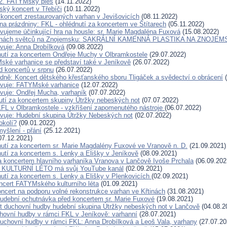
2. FATYMský ples
(14.11.2022)
ský koncert v Třebíči
(10.11.2022)
 koncert zrestaurovaných varhan v Jevišovicích
(08.11.2022)
a prázdniny: FKL - ohlédnutí za koncertem ve Štítarech
(05.11.2022)
vujeme účinkující hra na housle: sr. Marie Magdaléna Fuxová
(15.08.2022)
ochách světců na Znojemsku: SAKRÁLNÍ KAMENNÁ PLASTIKA NA ZNOJE
vuje: Anna Drobílková
(09.08.2022)
utí za koncertem Ondřeje Muchy v Olbramkostele
(29.07.2022)
ké varhanice se představí také v Jeníkově
(26.07.2022)
d koncertů v srpnu
(26.07.2022)
ně: Koncert dětského křesťanského sboru Tligáček a svědectví o obrácení
(
avuje: FATYMské varhanice
(12.07.2022)
vuje: Ondřej Mucha, varhaník
(07.07.2022)
tí za koncertem skupiny Útržky nebeských not
(07.07.2022)
KFL v Olbramkostele - vzkříšení zapomenutého nástroje
(06.07.2022)
vuje: Hudební skupina Útržky Nebeských not
(02.07.2022)
okolí?
(09.01.2022)
yšlení - přání
(25.12.2021)
07.12.2021)
utí za koncertem sr. Marie Magdalény Fuxové ve Vranově n. D.
(21.09.2021)
utí za koncertem s. Lenky a Elišky v Jeníkově
(08.09.2021)
a koncertem hlavního varhaníka Vranova v Lančově Ivoše Prchala
(06.09.202
KULTURNÍ LÉTO má svůj YouTube kanál
(02.09.2021)
utí za koncertem s. Lenky a Elišky v Plenkovicích
(02.09.2021)
ncert FATYMského kulturního léta
(01.09.2021)
oncert na podporu volné rekonstrukce varhan ve Křtinách
(31.08.2021)
udební ochutnávka před koncertem sr. Marie Fuxové
(19.08.2021)
t duchovní hudby hudební skupina Útržky nebeských not v Lančově
(04.08.2
hovní hudby v rámci FKL v Jeníkově: varhanní
(28.07.2021)
duchovní hudby v rámci FKL: Anna Drobílková a Leoš Vala, varhany
(27.07.20