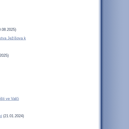
.08.2025)
stva Ježíšova k
2025)
šti ve Valči
vi
(21.01.2024)