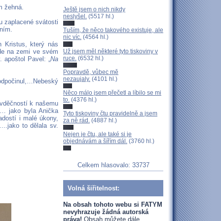
em žehná.
Ještě jsem o nich nikdy
neslyšel.
(5517 hl.)
ou zaplacené svátosti
ením.
Tuším, že něco takového existuje, ale
nic víc.
(4564 hl.)
 Kristus, který nás
Už jsem měl některé tyto tiskoviny v
 zde na zemi ve svém
ruce.
(6532 hl.)
 apoštol Pavel: „
Na
Popravdě, vůbec mě
nezaujaly.
(4101 hl.)
 odpočinul,…Nebeský
Něco málo jsem přečetl a líbilo se mi
to.
(4376 hl.)
a vděčností k našemu
í … jako byla Anička
Tyto tiskoviny čtu pravidelně a jsem
adostí i malé úkony,
za ně rád.
(4887 hl.)
..jako to dělala sv.
Nejen je čtu, ale také si je
objednávám a šířím dál.
(3760 hl.)
Celkem hlasovalo: 33737
Volná šiřitelnost:
Na obsah tohoto webu si FATYM
nevyhrazuje žádná autorská
práva!
Obsah můžete dále