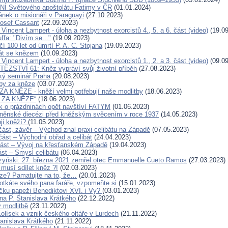
 Světového apoštolátu Fatimy v ČR
(01.01.2024)
ánek o misionáři v Paraguayi
(27.10.2023)
Josef Cassant
(22.09.2023)
 Vincent Lampert - úloha a nezbytnost exorcistů 4., 5. a 6. část (video)
(19.09
ffa: "Divím se..."
(19.09.2023)
í 100 let od úmrtí P. A. C. Stojana
(19.09.2023)
át se knězem
(10.09.2023)
 Vincent Lampert - úloha a nezbytnost exorcistů 1., 2. a 3. část (video)
(09.09
ĚZSTVÍ 61: Kněz vypráví svůj životní příběh
(27.08.2023)
ký seminář Praha
(20.08.2023)
tby za kněze
(03.07.2023)
 KNĚZE - kněží velmi potřebují naše modlitby
(18.06.2023)
 ZA KNĚZE“
(18.06.2023)
 o prázdninách opět navštíví FATYM
(01.06.2023)
rněnské diecézi před kněžským svěcením v roce 1937
(14.05.2023)
ji kněží?
(11.05.2023)
 část, závěr – Východ znal praxi celibátu na Západě
(07.05.2023)
. část – Východní obřad a celibát
(24.04.2023)
. část – Vývoj na křesťanském Západě
(19.04.2023)
část – Smysl celibátu
(06.04.2023)
zyński: 27. března 2021 zemřel otec Emmanuelle Cueto Ramos
(27.03.2023)
 musí sdílet kněz ?!
(02.03.2023)
ze? Pamatujte na to, že…
(20.01.2023)
otkáte svého pana faráře, vzpomeňte si
(15.01.2023)
íčku papeži Benediktovi XVI. i Vy?
(03.01.2023)
a P. Stanislava Krátkého
(22.12.2022)
 modlitbě
(23.11.2022)
Kolísek a vznik českého oltáře v Lurdech
(21.11.2022)
tanislava Krátkého
(21.11.2022)