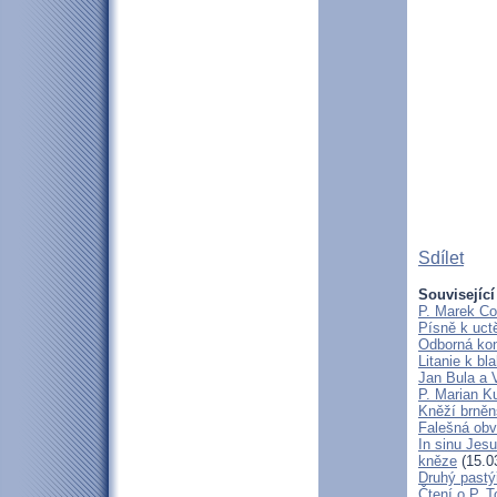
Sdílet
Související
P. Marek Co
Písně k uct
Odborná kon
Litanie k b
Jan Bula a 
P. Marian 
Kněží brněn
Falešná obv
In sinu Jes
kněze
(15.0
Druhý pastýř
Čtení o P. T