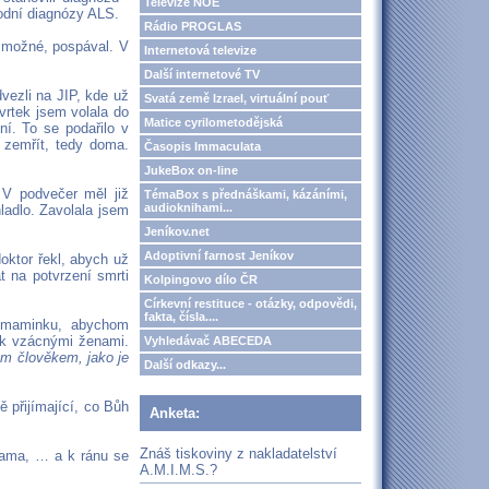
Televize NOE
vodní diagnózy ALS.
Rádio PROGLAS
u možné, pospával. V
Internetová televize
Další internetové TV
dvezli na JIP, kde už
Svatá země Izrael, virtuální pouť
vrtek jsem volala do
Matice cyrilometodějská
í. To se podařilo v
i zemřít, tedy doma.
Časopis Immaculata
JukeBox on-line
 V podvečer měl již
TémaBox s přednáškami, kázáními,
audioknihami...
ladlo. Zavolala jsem
Jeníkov.net
Adoptivní farnost Jeníkov
doktor řekl, abych už
t na potvrzení smrti
Kolpingovo dílo ČR
Církevní restituce - otázky, odpovědi,
fakta, čísla....
a maminku, abychom
 tak vzácnými ženami.
Vyhledávač ABECEDA
ým člověkem, jako je
Další odkazy...
 přijímající, co Bůh
Anketa:
Znáš tiskoviny z nakladatelství
sama, … a k ránu se
A.M.I.M.S.?