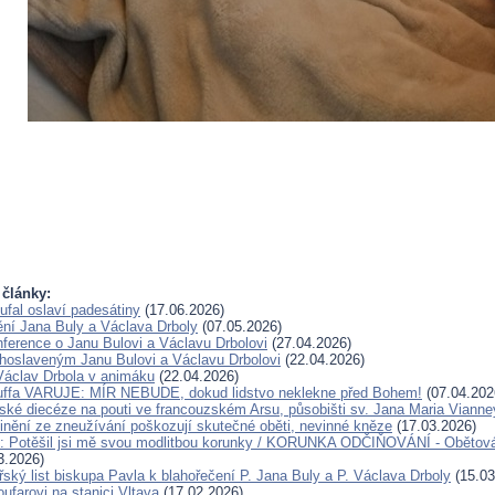
 články:
ufal oslaví padesátiny
(17.06.2026)
ění Jana Buly a Václava Drboly
(07.05.2026)
ference o Janu Bulovi a Václavu Drbolovi
(27.04.2026)
lahoslaveným Janu Bulovi a Václavu Drbolovi
(22.04.2026)
Václav Drbola v animáku
(22.04.2026)
Kuffa VARUJE: MÍR NEBUDE, dokud lidstvo neklekne před Bohem!
(07.04.202
ské diecéze na pouti ve francouzském Arsu, působišti sv. Jana Maria Vianne
inění ze zneužívání poškozují skutečné oběti, nevinné kněze
(17.03.2026)
u: Potěšil jsi mě svou modlitbou korunky / KORUNKA ODČIŇOVÁNÍ - Obětová
3.2026)
ský list biskupa Pavla k blahořečení P. Jana Buly a P. Václava Drboly
(15.03
oufarovi na stanici Vltava
(17.02.2026)