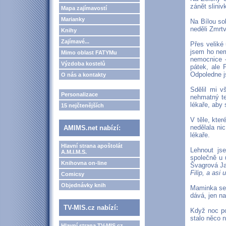
zánět sliniv
Mapa zajímavostí
Marianky
Na Bílou so
neděli Zmrt
Knihy
Zajímavé...
Přes veliké 
jsem ho nem
Mimo oblast FATYMu
nemocnice –
Výzdoba kostelů
pátek, ale 
Odpoledne j
O nás a kontakty
Sdělil mi v
Personalizace
nehmatný te
lékaře, aby 
15 nejčtenějších
V těle, kter
nedělala ni
AMIMS.net nabízí:
lékaře.
Hlavní strana apoštolát
Lehnout js
A.M.I.M.S.
společně u u
Knihovna on-line
Švagrová Ja
Filip, a asi
Comicsy
Objednávky knih
Maminka sed
dává, jen na
TV-MIS.cz nabízí:
Když noc po
stalo něco n
Hlavní strana TV-MIS.cz