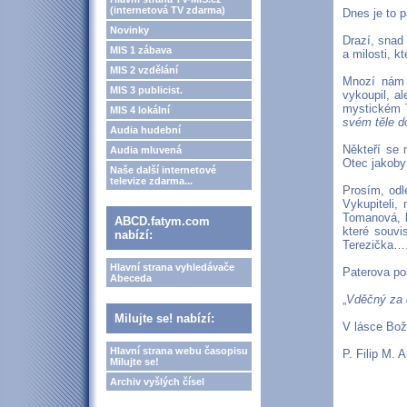
(internetová TV zdarma)
Dnes je to p
Novinky
Drazí, snad 
MIS 1 zábava
a milosti, k
MIS 2 vzdělání
Mnozí nám 
MIS 3 publicist.
vykoupil, a
mystickém T
MIS 4 lokální
svém těle d
Audia hudební
Někteří se 
Audia mluvená
Otec jakoby 
Naše další internetové
televize zdarma...
Prosím, odl
Vykupiteli,
Tomanová, k
ABCD.fatym.com
které souvi
nabízí:
Terezička….
Hlavní strana vyhledávače
Paterova pos
Abeceda
„
Vděčný za 
Milujte se! nabízí:
V lásce Bož
Hlavní strana webu časopisu
P. Filip M. A
Milujte se!
Archiv vyšlých čísel