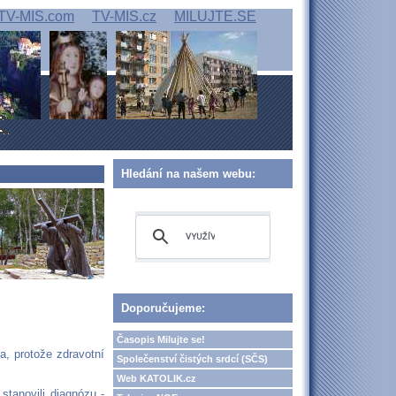
TV-MIS.com
TV-MIS.cz
MILUJTE.SE
Hledání na našem webu:
Doporučujeme:
Časopis Milujte se!
a, protože zdravotní
Společenství čistých srdcí (SČS)
Web KATOLIK.cz
tanovili diagnózu -