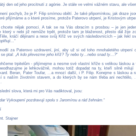
átý den od jeho procitnutí z agónie. Je stále ve velmi vážném stavu, ale vš
není pochyb, že je P. Filip smírnou obětí. Je také připomínkou, jak draze js
teré přijímáme a o které prosíme, protože Paterovo utrpení, je Kristovým utrp
chcete nějak pomoci. A tak se na Vás obracím s prosbou – je jen jeden
le který v nebi již nemůže trpět, protože tam je blaženost, přesto dál žije
ěle, kráčí dějinami a nese svůj Kříž ve svých následovnících – jak řekl sv.
oplňuji…
“
modlí za Paterovo uzdravení, jiní, aby už si od toho mnohaletého utrpení
se ptal: „
A kdo převezme jeho kříž? Ty nebo ty…nebo snad ty…?
“
ehčeme trpitelům - přijímejme a nesme své vlastní kříže s velikou láskou 
 neodhazujme je lehkovážně, mohou totiž dopadat na ty, kteří silně miluj
ard. Beran, Pater Toufar, …a mnozí další, i P. Filip. Konejme s láskou a r
sí s naším životním stavem, a do kterých by se nám třeba ani nechtělo, …
.
lední slova, která mi pro Vás nadiktoval, jsou:
dar Vykoupení pozdravuji spolu s Jaromírou a rád žehnám.
“
í
nt. Stajner