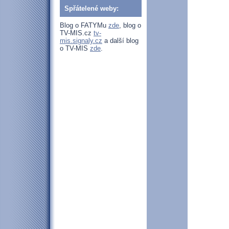
Spřátelené weby:
Blog o FATYMu
zde
, blog o
TV-MIS.cz
tv-
mis.signaly.cz
a další blog
o TV-MIS
zde
.