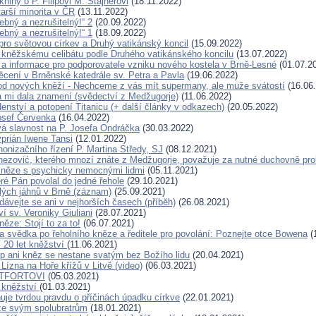
nihy o P. Filipovi M. Stajnerovi
(18.11.2022)
arší minorita v ČR
(13.11.2022)
řebný a nezrušitelný!“ 2
(20.09.2022)
řebný a nezrušitelný!“ 1
(18.09.2022)
ro světovou církev a Druhý vatikánský koncil
(15.09.2022)
kněžskému celibátu podle Druhého vatikánského koncilu
(13.07.2022)
a informace pro podporovatele vzniku nového kostela v Brně-Lesné
(01.07.2
cení v Brněnské katedrále sv. Petra a Pavla
(19.06.2022)
d nových kněží - Nechceme z vás mít supermany, ale muže svátostí
(16.06
 mi dala znamení (svědectví z Medžugorje)
(11.06.2022)
enství a potopení Titanicu (+ další články v odkazech)
(20.05.2022)
osef Červenka
(16.04.2022)
 slavnost na P. Josefa Ondráčka
(30.03.2022)
yprián Iwene Tansi
(12.01.2022)
nonizačního řízení P. Martina Středy, SJ
(08.12.2021)
nezović, kterého mnozí znáte z Medžugorje, považuje za nutné duchovně pro
něze s psychicky nemocnými lidmi
(05.11.2021)
eré Pán povolal do jedné řehole
(29.10.2021)
lých jáhnů v Brně (záznam)
(25.09.2021)
dávejte se ani v nejhorších časech (příběh)
(26.08.2021)
í sv. Veroniky Giuliani
(28.07.2021)
ěze: Stojí to za to!
(06.07.2021)
 svědka po řeholního kněze a ředitele pro povolání: Poznejte otce Bowena
(
í 20 let kněžství
(11.06.2021)
p ani kněz se nestane svatým bez Božího lidu
(20.04.2021)
 Lízna na Hoře křížů v Litvě (video)
(06.03.2021)
NTFORTOVI
(05.03.2021)
 kněžství
(01.03.2021)
uje tvrdou pravdu o příčinách úpadku církve
(22.01.2021)
ze svým spolubratrům
(18.01.2021)