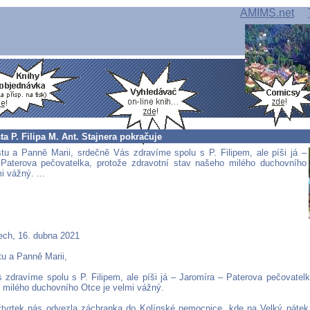
AMIMS.net
ta P. Filipa M. Ant. Stajnera pokračuje
stu a Panně Marii, srdečně Vás zdravíme spolu s P. Filipem, ale píši já –
Paterova pečovatelka, protože zdravotní stav našeho milého duchovního
i vážný. ...
ch, 16. dubna 2021
tu a Panně Marii,
 zdravíme spolu s P. Filipem, ale píši já – Jaromíra – Paterova pečovatelk
 milého duchovního Otce je velmi vážný.
tvrtek nás odvezla záchranka do Kolínské nemocnice, kde na Velký pátek s