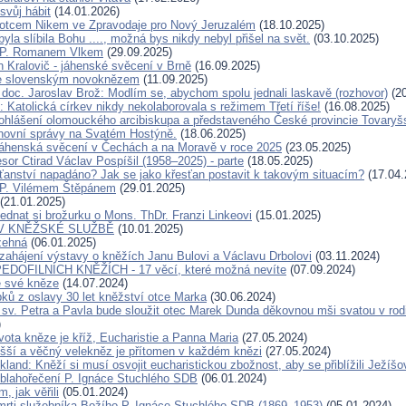
svůj hábit
(14.01.2026)
otcem Nikem ve Zpravodaje pro Nový Jeruzalém
(18.10.2025)
la slíbila Bohu ...., možná bys nikdy nebyl přišel na svět.
(03.10.2025)
 P. Romanem Vlkem
(29.09.2025)
n Kralovič - jáhenské svěcení v Brně
(16.09.2025)
e slovenským novoknězem
(11.09.2025)
doc. Jaroslav Brož: Modlím se, abychom spolu jednali laskavě (rozhovor)
(20
 Katolická církev nikdy nekolaborovala s režimem Třetí říše!
(16.08.2025)
ohlášení olomouckého arcibiskupa a představeného České provincie Tovaryš
hovní správy na Svatém Hostýně.
(18.06.2025)
áhenská svěcení v Čechách a na Moravě v roce 2025
(23.05.2025)
sor Ctirad Václav Pospíšil (1958–2025) - parte
(18.05.2025)
sťanství napadáno? Jak se jako křesťan postavit k takovým situacím?
(17.04.
 P. Vilémem Štěpánem
(29.01.2025)
(21.01.2025)
ednat si brožurku o Mons. ThDr. Franzi Linkeovi
(15.01.2025)
V KNĚŽSKÉ SLUŽBĚ
(10.01.2025)
žehná
(06.01.2025)
zahájení výstavy o kněžích Janu Bulovi a Václavu Drbolovi
(03.11.2024)
DOFILNÍCH KNĚŽÍCH - 17 věcí, které možná nevíte
(07.09.2024)
e své kněze
(14.07.2024)
pků z oslavy 30 let kněžství otce Marka
(30.06.2024)
 sv. Petra a Pavla bude sloužit otec Marek Dunda děkovnou mši svatou v rodi
)
vota kněze je kříž, Eucharistie a Panna Maria
(27.05.2024)
yšší a věčný velekněz je přítomen v každém knězi
(27.05.2024)
kland: Kněží si musí osvojit eucharistickou zbožnost, aby se přiblížili Ježíšo
 blahořečení P. Ignáce Stuchlého SDB
(06.01.2024)
m, jak věřili
(05.01.2024)
mrti služebníka Božího P. Ignáce Stuchlého SDB (1869–1953)
(05.01.2024)