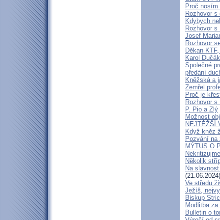
Proč nosím 
Rozhovor s 
Kdybych neby
Rozhovor s
Josef Maria
Rozhovor s
Děkan KTF, 
Karol Dučák:
Společné pr
předání duc
Kněžská a j
Zemřel profe
Proč je kře
Rozhovor s
P. Pio a Zlý
Možnost obj
NEJTĚŽŠÍ 
Když kněz 
Pozvání na 
MÝTUS O PE
Nekritizujm
Několik stří
Na slavnost
(21.06.2024
Ve středu ži
Ježíš, nejv
Biskup Stric
Modlitba za
Bulletin o to
Výročí od s