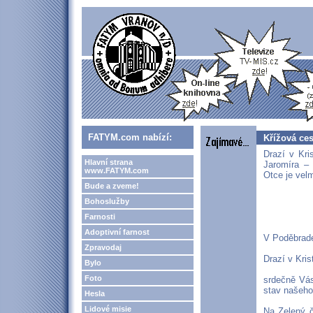
FATYM.com nabízí:
Křížová ces
Drazí v Kri
Hlavní strana
Jaromíra – 
www.FATYM.com
Otce je velm
Bude a zveme!
Bohoslužby
Farnosti
Adoptivní farnost
V Poděbrade
Zpravodaj
Drazí v Kris
Bylo
Foto
srdečně Vás
stav našeho
Hesla
Lidové misie
Na Zelený č