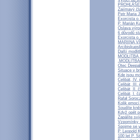
PROHLÁŠENÍ
Zajímavý čl
Petr Maria 
Exorcista o.
P. Marián Ku
Oslava výroč
6 důvodů st
Exorcista o.
MARIINA VÍT
Arcibiskups
Další modli
MODLITBA ZA
„MODLITBA
Otec Deepak
Situace v b
Kde jsou mo
Celibát, IV.
Celibát, III
Celibát, II
Celibát, I. 
Rafał Soroc
Kolik emocí
Soudíte kně
Když opět p
Zapálíte sv
Vzpomínky n
Spojme se v
P. Leopold 
100 let P. S