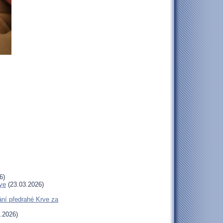
6)
ye
(23.03.2026)
ní předrahé Krve za
.2026)