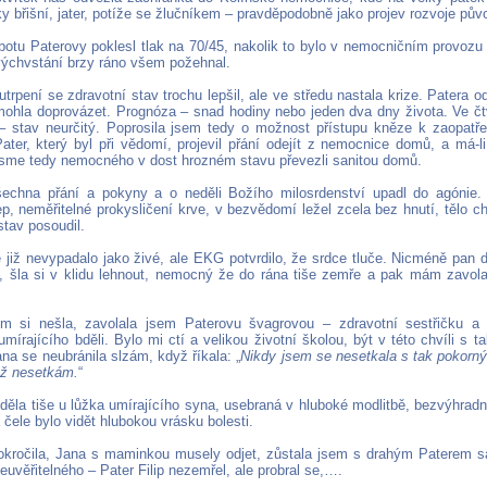
ky břišní, jater, potíže se žlučníkem – pravděpodobně jako projev rozvoje pů
botu Paterovy poklesl tlak na 70/45, nakolik to bylo v nemocničním provoz
výchvstání brzy ráno všem požehnal.
utrpení se zdravotní stav trochu lepšil, ale ve středu nastala krize. Patera o
ohla doprovázet. Prognóza – snad hodiny nebo jeden dva dny života. Ve čt
 stav neurčitý. Poprosila jsem tedy o možnost přístupu kněze k zaopatřen
Pater, který byl při vědomí, projevil přání odejít z nemocnice domů, a má-l
sme tedy nemocného v dost hrozném stavu převezli sanitou domů.
šechna přání a pokyny a o neděli Božího milosrdenství upadl do agónie.
p, neměřitelné prokysličení krve, v bezvědomí ležel zcela bez hnutí, tělo ch
stav posoudil.
é již nevypadalo jako živé, ale EKG potvrdilo, že srdce tluče. Nicméně pan 
c, šla si v klidu lehnout, nemocný že do rána tiše zemře a pak mám zavola
em si nešla, zavolala jsem Paterovu švagrovou – zdravotní sestřičku 
mírajícího bděli. Bylo mi ctí a velikou životní školou, být v této chvíli s
na se neubránila slzám, když říkala: „
Nikdy jsem se nesetkala s tak pokorn
 už nesetkám.
“
ěla tiše u lůžka umírajícího syna, usebraná v hluboké modlitbě, bezvýhradně
 čele bylo vidět hlubokou vrásku bolesti.
kročila, Jana s maminkou musely odjet, zůstala jsem s drahým Paterem 
euvěřitelného – Pater Filip nezemřel, ale probral se,….