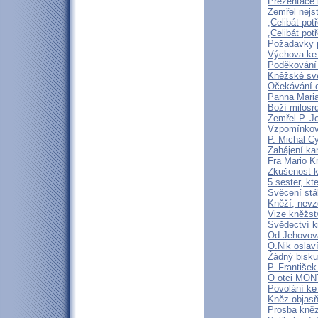
Prezentace k
Zemřel nejst
„Celibát pot
„Celibát pot
Požadavky p
Výchova ke 
Poděkování 
Kněžské svě
Očekávání o
Panna Maria
Boží milosrd
Zemřel P. J
Vzpomínková
P. Michal C
Zahájení ka
Fra Mario K
Zkušenost k
5 sester, kt
Svěcení stá
Kněží, nevz
Vize kněžstv
Svědectví kn
Od Jehovova
O.Nik oslav
Žádný bisku
P. František
O otci MO
Povolání ke
Kněz objasň
Prosba kně