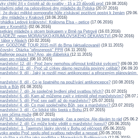
vky chtějí žít v čistotě až do svatby - 15 a 23 důvodů proč
(19.08.2016)
mladými odjel na celosvětové dny mládeže do Polska
(20.07.2016)
, že diváci měkké pornografie hůře získávají pozitivní postoj k ženám
(29.06
é dny mládeže v Krakově
(18.06.2016)
ohádka Ledové království: Královna Elsa – petice
(17.06.2016)
are v Kroměříži
(02.06.2016)
setkání mládeže s otcem biskupem v Brně na Petrově
(16.03.2016)
MLÁDEŽE nejen MORAVSKO-KRUMLOVSKÉHO DĚKANSTVÍ
(29.02.2016)
 tábor v Alpách
(10.02.2016)
ert: GODZONE TOUR 2015 míří do Brna (aktualizované)
(19.11.2015)
očovský: Otázka "přirozenosti" PPR
(16.11.2015)
Challenge
pouze hra? Ano, ale ďábelská
(12.11.2015)
nejen pro mládež
(08.10.2015)
manželství 12. díl - Proč ženy nemohou přijmout kněžské svěcení?
(09.09.20
anželství 11. díl - Proč už církev dávno nezrušila povinný celibát?
(06.09.20
anželství 9. díl - Jaký je rozdíl mezi antikoncepcí a přirozeným plánováním 
)
manželství 8. díl - Co je špatného na používání antikoncepce?
(10.08.2015)
atník a Bůh
(01.08.2015)
anželství 7. díl- Je společné bydlení před svatbou hřích?
(31.07.2015)
manželství 6. díl- Kam až můžeme zajít v intimitě před manželstvím?
(28.07.
anželství 5. díl- Proč sex patří až do manželství?
(25.07.2015)
manželství 4. díl- Co mají společného Bůh, sex a manželství?
(23.07.2015)
anželství 3. díl - Co lidské tělo šeptá o Bohu
(21.07.2015)
a sex očima muže
(08.07.2015)
ILÍK: Manželství mi bere spánek, čas a peníze. Ale dávám to rád
(25.06.2
manželství 2. díl- Co může kněz vědět o manželství (sexu)?
(20.06.2015)
manželství: 1. Tajemství lásky skryté v Bohu od věčnosti
(05.06.2015)
ivoko anebo Proč spolu před svatbou nebydlet a nespat
(20.05.2015)
ko služba a služba jako modlitba v Moravských Budějovicích
(12.05.2015)