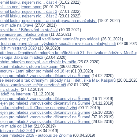
eměl lásku, nejsem nic... část 4
(01.02.2022)
í – to není jenom sport
(30.01.2022)
eměl lásku, nejsem nic... část 3
(27.01.2022)
eměl lásku, nejsem nic... část 2
(23.01.2022)
eměl lásku, nejsem nic... aneb příprava na manželství
(18.01.2022)
 pro mladé na Oravě
(27.04.2021)
ovní krizi / Biřmování, a stačilo!
(10.03.2021)
semináře pro mládež online
(11.02.2021)
web signály.cz připravil vzdělávací semináře pro mládež
(26.01.2021)
 touha po pravé lásce - výsledek sexuální revoluce u mladých lidí
(29.09.202
ích ministrantů 2020
(13.09.2020)
náře Ivana Dragičeviče mladým ke příležitosti 31. Festivalu mládeže v Medžug
biskupa Baxanta mládeži
(20.04.2020)
ohým mladým nechybí, ale chybět by mělo
(25.03.2020)
etkání mládeže s otcem biskupem
(06.03.2020)
norum - Letní tábor pro mladé od 18 let
(01.03.2020)
ejen pro mládež vranovského děkanství na Šumné
(14.02.2020)
e nesetkal s tak otřesnými případy násilí dětí, říká Max Kašparů
(20.01.2020
jakkoli zamilované, mějte otevřené oči
(02.01.2020)
 z otroctví
(27.12.2019)
ládež na internetu
(11.12.2019)
ejen pro mládež vranovského děkanství na Šumné
(16.11.2019)
ejen pro mládež vranovského děkanství na Šumné
(14.11.2019)
utku mladých lidí: Chceme nesprávné věci
(09.11.2019)
ejen pro mládež vranovského děkanství na Šumné
(16.10.2019)
nejen pro mládež vranovského děkanství na Šumné
(07.10.2019)
nejen pro mládež vranovského děkanství na Šumné
(28.05.2019)
pro mladé od 18 let
(21.05.2019)
teb za mládež 2019
(08.04.2019)
tkání mládeže 2019 - autobus ze Znojma
(08.04.2019)