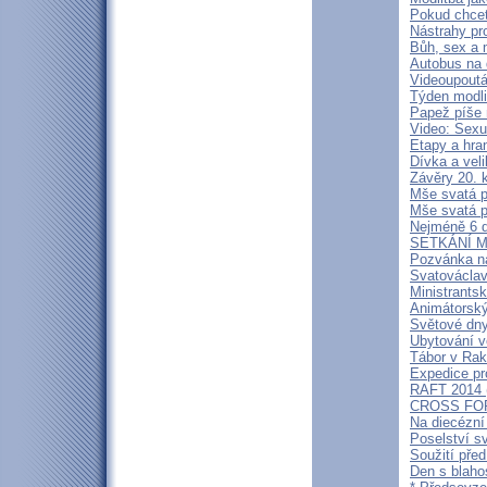
Pokud chcet
Nástrahy pr
Bůh, sex a m
Autobus na 
Videoupoutá
Týden modl
Papež píše 
Video: Sexu
Etapy a hra
Dívka a veli
Závěry 20. 
Mše svatá p
Mše svatá p
Nejméně 6 d
SETKÁNÍ 
Pozvánka n
Svatováclav
Ministrants
Animátorský
Světové dny
Ubytování v
Tábor v Ra
Expedice pr
RAFT 2014
CROSS FORC
Na diecézní
Poselství s
Soužití před
Den s blah