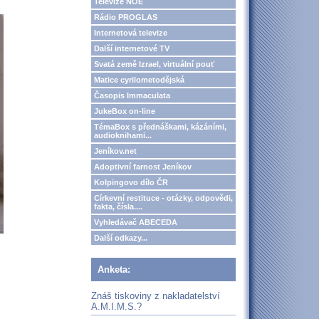
Televize NOE
Rádio PROGLAS
Internetová televize
Další internetové TV
Svatá země Izrael, virtuální pouť
Matice cyrilometodějská
Časopis Immaculata
JukeBox on-line
TémaBox s přednáškami, kázáními,
audioknihami...
Jeníkov.net
Adoptivní farnost Jeníkov
Kolpingovo dílo ČR
Církevní restituce - otázky, odpovědi,
fakta, čísla....
Vyhledávač ABECEDA
Další odkazy...
Anketa:
Znáš tiskoviny z nakladatelství
A.M.I.M.S.?