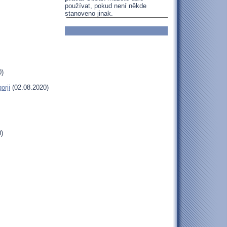
používat, pokud není někde
stanoveno jinak.
0)
orji
(02.08.2020)
)