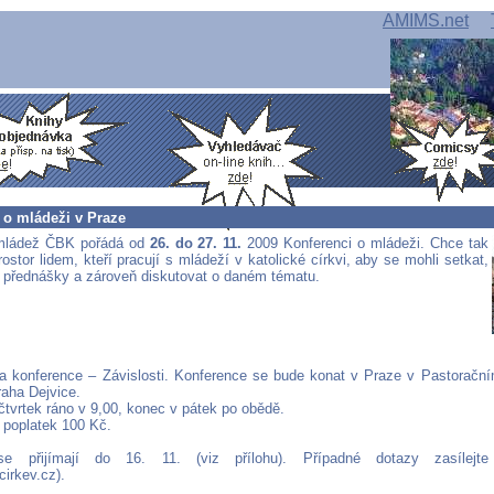
AMIMS.net
 o mládeži v Praze
mládež ČBK pořádá od
26. do 27. 11.
2009 Konferenci o mládeži. Chce tak
ostor lidem, kteří pracují s mládeží v katolické církvi, aby se mohli setkat,
 přednášky a zároveň diskutovat o daném tématu.
a konference – Závislosti. Konference se bude konat v Praze v Pastorační
raha Dejvice.
čtvrtek ráno v 9,00, konec v pátek po obědě.
 poplatek 100 Kč.
se přijímají do 16. 11. (viz přílohu). Případné dotazy zasílejt
irkev.cz).