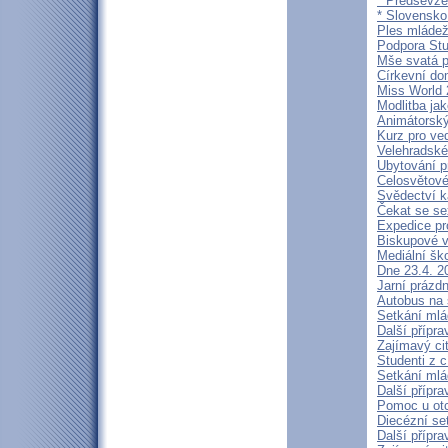
* Předsevzet
* Slovensko
Ples mláde
Podpora Stu
Mše svatá p
Církevní do
Miss World 
Modlitba jak
Animátorský
Kurz pro ve
Velehradské
Ubytování p
Celosvětové 
Svědectví k
Čekat se se
Expedice pr
Biskupové v
Mediální šk
Dne 23.4. 2
Jarní prázd
Autobus na 
Setkání ml
Další přípr
Zajímavý cit
Studenti z 
Setkání mlá
Další přípr
Pomoc u otc
Diecézní set
Další přípr