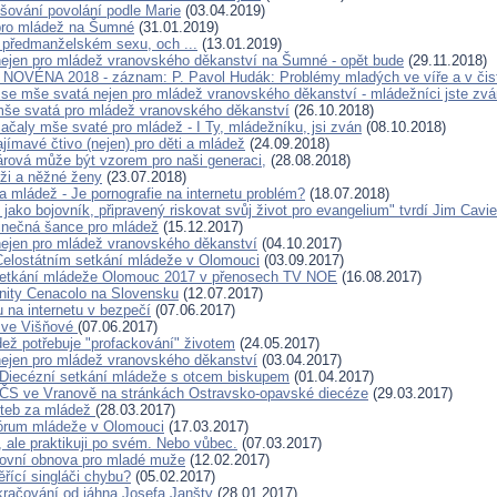
išování povolání podle Marie
(03.04.2019)
pro mládež na Šumné
(31.01.2019)
O předmanželském sexu, och ...
(13.01.2019)
ejen pro mládež vranovského děkanství na Šumné - opět bude
(29.11.2018)
OVÉNA 2018 - záznam: P. Pavol Hudák: Problémy mladých ve víře a v čis
 se mše svatá nejen pro mládež vranovského děkanství - mládežníci jste zvá
še svatá pro mládež vranovského děkanství
(26.10.2018)
čaly mše svaté pro mládež - I Ty, mládežníku, jsi zván
(08.10.2018)
jímavé čtivo (nejen) pro děti a mládež
(24.09.2018)
rová může být vzorem pro naši generaci,
(28.08.2018)
ži a něžné ženy
(23.07.2018)
a mládež - Je pornografie na internetu problém?
(18.07.2018)
t jako bojovník, připravený riskovat svůj život pro evangelium" tvrdí Jim Cavie
dinečná šance pro mládež
(15.12.2017)
ejen pro mládež vranovského děkanství
(04.10.2017)
Celostátním setkání mládeže v Olomouci
(03.09.2017)
 setkání mládeže Olomouc 2017 v přenosech TV NOE
(16.08.2017)
nity Cenacolo na Slovensku
(12.07.2017)
 na internetu v bezpečí
(07.06.2017)
 ve Višňové
(07.06.2017)
ež potřebuje "profackování" životem
(24.05.2017)
ejen pro mládež vranovského děkanství
(03.04.2017)
Diecézní setkání mládeže s otcem biskupem
(01.04.2017)
ČS ve Vranově na stránkách Ostravsko-opavské diecéze
(29.03.2017)
iteb za mládež
(28.03.2017)
fórum mládeže v Olomouci
(17.03.2017)
, ale praktikuji po svém. Nebo vůbec.
(07.03.2017)
ovní obnova pro mladé muže
(12.02.2017)
ěřící singláči chybu?
(05.02.2017)
kračování od jáhna Josefa Janšty
(28.01.2017)