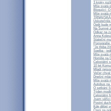
3 kroky rozl
Mše svatá 
Blogující: 
Mše svatá n
TRNAVSKÁ N
Uskutečnila
Opět bude m
Na Šumné za
Odkaz na za
Anna Kolesá
Stateční mu
Pornografie 
"Je třeba ží
Sqelba - je
Mše svatá n
Homilie na 
Celostátní
10 let Komu
Mladí nejsou
Večer chval
Dnešní mlád
Mše svatá n
Autobus na 
O setkání S
Týden modl
Celostátní 
Jsem věřící
Postní duch
Kde dělají v
Čtení na po