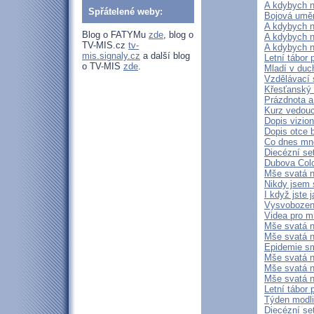
A kdybych n
Spřátelené weby:
Bojová uměn
A kdybych n
Blog o FATYMu
zde
, blog o
A kdybych n
TV-MIS.cz
tv-
A kdybych n
mis.signaly.cz
a další blog
Letní tábor
o TV-MIS
zde
.
Mladí v duch
Vzdělávací 
Křesťanský 
Prázdnota a
Kurz vedouc
Dopis vizio
Dopis otce 
Co dnes mn
Diecézní s
Dubova Colo
Mše svatá n
Nikdy jsem s
I když jste 
Vysvobození
Videa pro m
Mše svatá n
Mše svatá n
Epidemie sm
Mše svatá n
Mše svatá 
Mše svatá 
Letní tábor 
Týden modli
Diecézní se