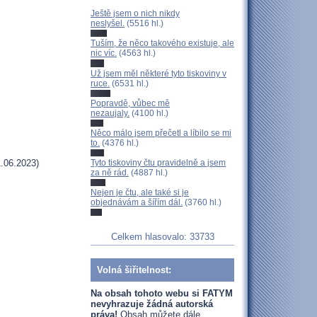
Ještě jsem o nich nikdy
neslyšel.
(5516 hl.)
Tuším, že něco takového existuje, ale
nic víc.
(4563 hl.)
Už jsem měl některé tyto tiskoviny v
ruce.
(6531 hl.)
Popravdě, vůbec mě
nezaujaly.
(4100 hl.)
Něco málo jsem přečetl a líbilo se mi
to.
(4376 hl.)
Tyto tiskoviny čtu pravidelně a jsem
.06.2023)
za ně rád.
(4887 hl.)
Nejen je čtu, ale také si je
objednávám a šířím dál.
(3760 hl.)
Celkem hlasovalo: 33733
Volná šiřitelnost:
Na obsah tohoto webu si FATYM
nevyhrazuje žádná autorská
práva!
Obsah můžete dále