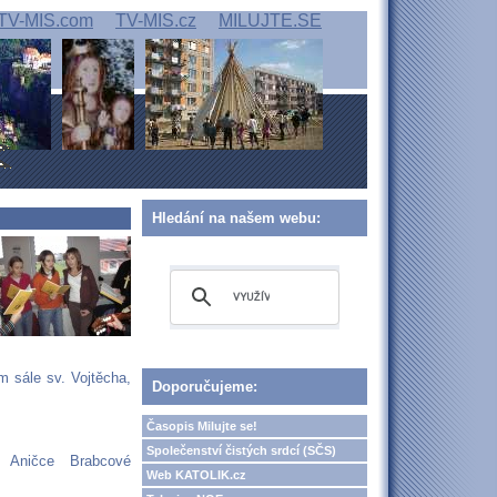
TV-MIS.com
TV-MIS.cz
MILUJTE.SE
Hledání na našem webu:
m sále sv. Vojtěcha,
Doporučujeme:
Časopis Milujte se!
Společenství čistých srdcí (SČS)
e Aničce Brabcové
Web KATOLIK.cz