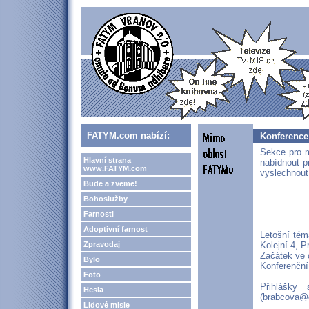
FATYM.com nabízí:
Konference
Sekce pro 
Hlavní strana
nabídnout pr
www.FATYM.com
vyslechnout
Bude a zveme!
Bohoslužby
Farnosti
Adoptivní farnost
Letošní tém
Zpravodaj
Kolejní 4, P
Začátek ve 
Bylo
Konferenční
Foto
Přihlášky 
Hesla
(brabcova@c
Lidové misie