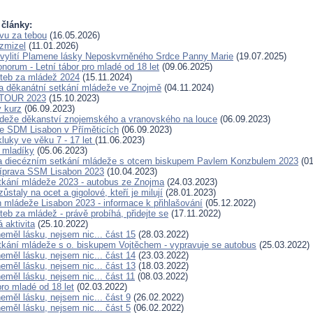
 články:
avu za tebou
(16.05.2026)
 zmizel
(11.01.2026)
 vylití Plamene lásky Neposkvrněného Srdce Panny Marie
(19.07.2025)
norum - Letní tábor pro mladé od 18 let
(09.06.2025)
teb za mládež 2024
(15.11.2024)
 děkanátní setkání mládeže ve Znojmě
(04.11.2024)
TOUR 2023
(15.10.2023)
 kurz
(06.09.2023)
deže děkanství znojemského a vranovského na louce
(06.09.2023)
e SDM Lisabon v Příměticích
(06.09.2023)
luky ve věku 7 - 17 let
(11.06.2023)
 mladíky
(05.06.2023)
za diecézním setkání mládeže s otcem biskupem Pavlem Konzbulem 2023
(01
říprava SSM Lisabon 2023
(10.04.2023)
tkání mládeže 2023 - autobus ze Znojma
(24.03.2023)
zůstaly na ocet a gigolové, kteří je milují
(28.01.2023)
 mládeže Lisabon 2023 - informace k přihlašování
(05.12.2022)
eb za mládež - právě probíhá, přidejte se
(17.11.2022)
 aktivita
(25.10.2022)
eměl lásku, nejsem nic... část 15
(28.03.2022)
tkání mládeže s o. biskupem Vojtěchem - vypravuje se autobus
(25.03.2022)
eměl lásku, nejsem nic... část 14
(23.03.2022)
eměl lásku, nejsem nic... část 13
(18.03.2022)
eměl lásku, nejsem nic... část 11
(08.03.2022)
pro mladé od 18 let
(02.03.2022)
eměl lásku, nejsem nic... část 9
(26.02.2022)
eměl lásku, nejsem nic... část 5
(06.02.2022)