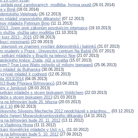
í žít čistý vztah
 pořádá pouť zamilovaných, modlitba, hymna poutě
(26.01.2014)
že v Brně
(18.01.2014)
dentského Velehradu
(26.12.2013)
ro mládež vranovského děkanství
(07.12.2013)
mov mládeže Petrinum Brno
(11.11.2013)
2013: Jsem proti zákonům povolujícím interrupce
(19.10.2013)
o služba, služba jako modlitba
(11.10.2013)
 kurz 2013 - 2015
(22.09.2013)
doucí ministrantů
(22.09.2013)
 slavnosti ve znamení vysílání dobrovolníků i balónků
(31.07.2013)
ro studenty v Praze - Univerzitní centrum Na Baště
(31.07.2013)
setkání mládeže v Brazilii na televizi Noe
(21.07.2013)
atolického kněze: Zrada, nůž a svatba
(15.07.2013)
xem? True Love Waits oslovilo už miliony teenagerů
(25.06.2013)
o mládež do Bulharska
(30.05.2013)
yzývají mládež k cudnosti
(12.05.2013)
ola 2013/2014
(04.05.2013)
013 Bude Příprava Biřmovanců
(23.04.2013)
niny v Jeníkově
(28.03.2013)
setkání mládeže s otcem biskupem Vojtěchem
(22.03.2013)
ádeže s otcem biskupem 2013
(21.03.2013)
ava na biřmování bude 26. března
(20.03.2013)
át č.10
(09.02.2013)
církevního Silvestru Mecheche 2012 neodcházeli s prázdnou…
(03.12.2012)
deže (nejen) Moravskokrumlovského děkanátu
(14.11.2012)
ava na biřmování bude 20. 11. 2012
(13.11.2012)
e Vladimíra Hrona
(11.11.2012)
kání litoměřické mládeže v Ústí n.L.
(11.10.2012)
ava na biřmování bude 5. 10. 2012
(27.09.2012)