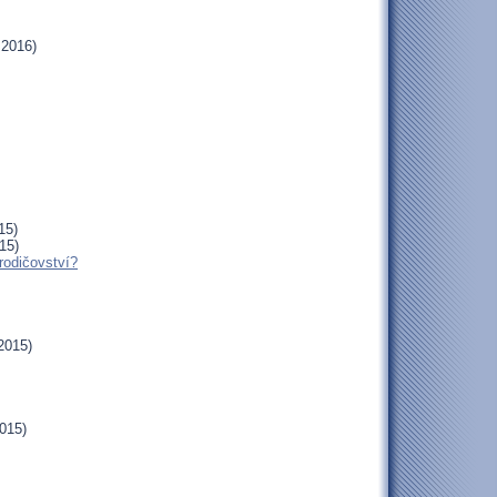
.2016)
15)
15)
rodičovství?
2015)
015)