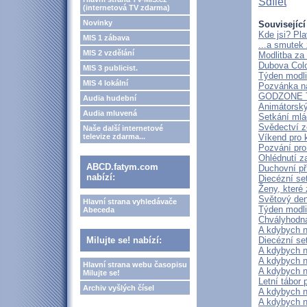
Sdílet
(internetová TV zdarma)
Novinky
Související
Kde jsi? Pl
MIS 1 zábava
...a smutek
MIS 2 vzdělání
Modlitba za
Dubova Colo
MIS 3 publicist.
Týden modli
MIS 4 lokální
Pozvánka na
GODZONE 
Audia hudební
Animátorský
Audia mluvená
Setkání mlá
Svědectví z
Naše další internetové
televize zdarma...
Víkend pro k
Pozvání pro
Ohlédnutí 
ABCD.fatym.com
Duchovní p
nabízí:
Diecézní se
Ženy, které 
Světový den
Hlavní strana vyhledávače
Týden modlit
Abeceda
Chvályhodná
A kdybych n
Milujte se! nabízí:
Diecézní se
A kdybych n
A kdybych n
Hlavní strana webu časopisu
A kdybych n
Milujte se!
Letní tábor 
Archiv vyšlých čísel
A kdybych n
A kdybych n