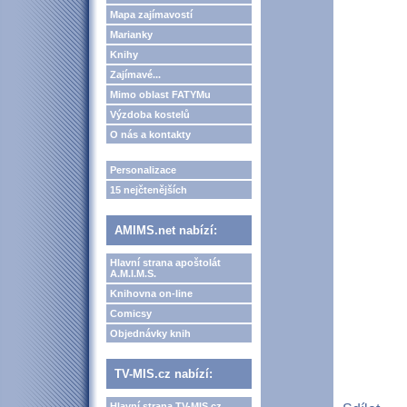
Mapa zajímavostí
Marianky
Knihy
Zajímavé...
Mimo oblast FATYMu
Výzdoba kostelů
O nás a kontakty
Personalizace
15 nejčtenějších
AMIMS.net nabízí:
Hlavní strana apoštolát
A.M.I.M.S.
Knihovna on-line
Comicsy
Objednávky knih
TV-MIS.cz nabízí:
Hlavní strana TV-MIS.cz