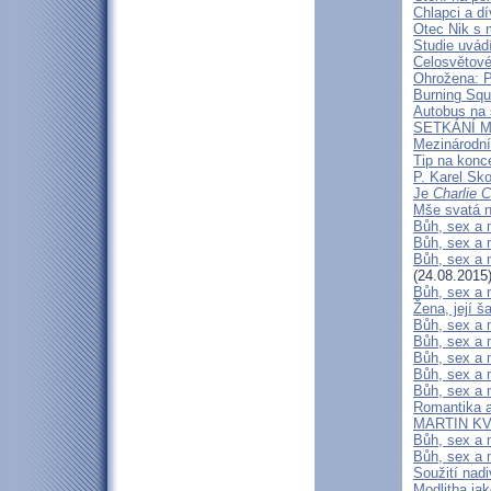
Chlapci a dí
Otec Nik s 
Studie uvádí
Celosvětov
Ohrožena: P
Burning Squ
Autobus na 
SETKÁNÍ 
Mezinárodní
Tip na konc
P. Karel Sk
Je
Charlie 
Mše svatá 
Bůh, sex a 
Bůh, sex a m
Bůh, sex a m
(24.08.2015
Bůh, sex a 
Žena, její š
Bůh, sex a m
Bůh, sex a 
Bůh, sex a m
Bůh, sex a 
Bůh, sex a m
Romantika 
MARTIN KVAP
Bůh, sex a 
Bůh, sex a 
Soužití nad
Modlitba ja