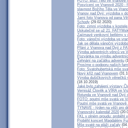
FOTO: Boží Tělo ve Vranově n
Posvícení ve Vranově 2020 - f
slavnost Božího Těla ve Vran
Vranov nad Dyjí: výzdoba v d
Jarní foto Vranova od pana Vě
Schody
(29.02.2020)
Foto: zimní výzdoba v kostele
Uskutečnil se už 21. FATYMsk
Zajímavé venkovní betlémy v n
Foto: vánoční výzdoba ve vra
Jak se dělala vánoční výzdob
Přání z Vranova nad Dyjí z 
Výroba adventních věnců ve V
Pozvánka na výrobu adventníc
Žehnání na začátku adventu
(1
Prosíme o podporu našich farn
Foto: Svatohubertská mše sva
Nový kříž nad Vranovem
(31.1
Výroba dušičkových věnečků v
(18.10.2019)
Jaké bylo zahájení výstavy Č
Vernisáž Člověk a VÍRA ve Vr
Rotunda ve Vranově nad Dyjí o
FOTO: poutní mše svatá ve V
Poutní mše svatá ve Vranově 
TYNAVE - týden na věži pro dě
Vranovský kalendář 2020
(20.
FKL v plném proudu: proběhl v
Proběhl koncert Magdalény F
Mše svaté na pláži začaly
(04.