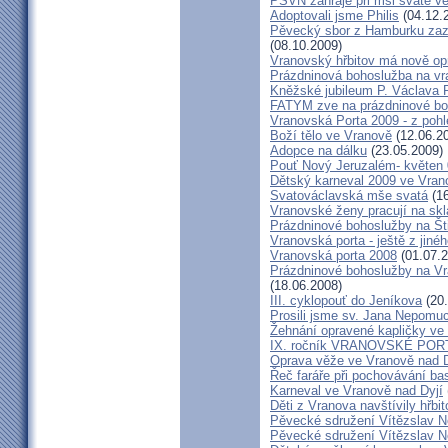
PSVN zahraje při mši svaté v
Adoptovali jsme Philis
(04.12.
Pěvecký sbor z Hamburku zazp
(08.10.2009)
Vranovský hřbitov má nově op
Prázdninová bohoslužba na vr
Kněžské jubileum P. Václava 
FATYM zve na prázdninové bo
Vranovská Porta 2009 - z poh
Boží tělo ve Vranově
(12.06.2
Adopce na dálku
(23.05.2009)
Pouť Nový Jeruzalém- květen
Dětský karneval 2009 ve Vran
Svatováclavská mše svatá
(16
Vranovské ženy pracují na skl
Prázdninové bohoslužby na Št
Vranovská porta - ještě z jiné
Vranovská porta 2008
(01.07.2
Prázdninové bohoslužby na Vr
(18.06.2008)
III. cyklopouť do Jeníkova
(20.
Prosili jsme sv. Jana Nepomu
Žehnání opravené kapličky ve
IX. ročník VRANOVSKÉ POR
Oprava věže ve Vranově nad D
Řeč faráře při pochovávání ba
Karneval ve Vranově nad Dyjí
Děti z Vranova navštívily hřbit
Pěvecké sdružení Vítězslav N
Pěvecké sdružení Vítězslav N