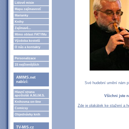
Lidové misie
Mapa zajímavostí
Marianky
Knihy
Zajímavé...
Mimo oblast FATYMu
Výzdoba kostelů
O nás a kontakty
Personalizace
15 nejčtenějších
AMIMS.net
nabízí:
Své hudební umění nám př
Hlavní strana
apoštolát A.M.I.M.S.
Všichni jste 
Knihovna on-line
Zde je plakátek ke stažení a 
Comicsy
Objednávky knih
TV-MIS.cz