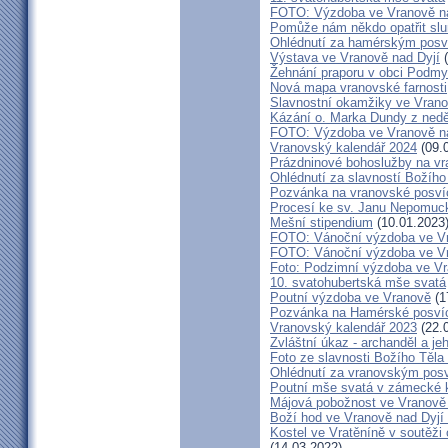
FOTO: Výzdoba ve Vranově na
Pomůže nám někdo opatřit sl
Ohlédnutí za hamérským posv
Výstava ve Vranově nad Dyjí
(
Žehnání praporu v obci Podm
Nová mapa vranovské farnosti
Slavnostní okamžiky ve Vrano
Kázání o. Marka Dundy z nedě
FOTO: Výzdoba ve Vranově na
Vranovský kalendář 2024
(09.
Prázdninové bohoslužby na vr
Ohlédnutí za slavností Božího
Pozvánka na vranovské posví
Procesí ke sv. Janu Nepomu
Mešní stipendium
(10.01.2023
FOTO: Vánoční výzdoba ve Vra
FOTO: Vánoční výzdoba ve Vr
Foto: Podzimní výzdoba ve V
10. svatohubertská mše svatá
Poutní výzdoba ve Vranově
(1
Pozvánka na Hamérské posví
Vranovský kalendář 2023
(22.
Zvláštní úkaz - archanděl a j
Foto ze slavnosti Božího Těla
Ohlédnutí za vranovským pos
Poutní mše svatá v zámecké k
Májová pobožnost ve Vranově 
Boží hod ve Vranově nad Dyjí
Kostel ve Vratěníně v soutěž
(14.03.2022)