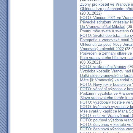
Zvony pro kostel ve Vranově n
Ohlédnutí za požehnáním hřbit
(20.01.2022)
FOTO: Vánoce 2021 ve Vranov
Pěvecké sdružení Vítězslav N
Do Vranova přišel Mikuláš
(06.
Poutní mše svatá u svatého O
FOTO: Svatohubertská mše s
Fotografie z vranovské pouti 
Ohlédnutí za pouti Nový Jeruz
Vranovský kalendář 2022
(28.
Posvícení a žehnání oltáře ve
Foto vranovského hřbitova - a
(03.05.2021)
FOTO: velikonoční Vranov
(08
Výzdoba kostelů: Vranov nad 
Další slovo vranovského farář
Máte již Vranovský kalendář na
FOTO: Nový rok v kostele ve 
FOTO: vánoční výzdoba v kost
Podzimní výzdoba ve Vranově
Slovo vranovského faráře k 
FOTO: výzdoba v kostele ve V
FOTO: květinová výzdoba v ko
Mše svatá v kapličce Maria S
FOTO: pouť ve Vranově nad D
FOTO: pouťová výzdoba vran
FOTO: červenec v kostele ve
FOTO: červnová výzdoba vra