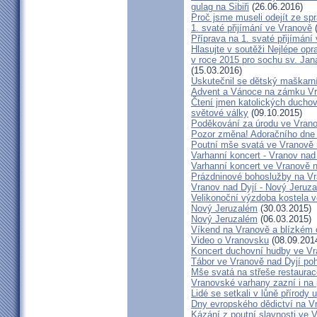
gulag na Sibiři
(26.06.2016)
Proč jsme museli odejít ze s
1. svaté přijímání ve Vranově
(
Příprava na 1. svaté přijímání
Hlasujte v soutěži Nejlépe op
v roce 2015 pro sochu sv. Ja
(15.03.2016)
Uskutečnil se dětský maškarn
Advent a Vánoce na zámku Vr
Čtení jmen katolických duchov
světové války
(09.10.2015)
Poděkování za úrodu ve Vrano
Pozor změna! Adoračního dne 
Poutní mše svatá ve Vranově 
Varhanní koncert - Vranov nad
Varhanní koncert ve Vranově n
Prázdninové bohoslužby na V
Vranov nad Dyjí - Nový Jeruz
Velikonoční výzdoba kostela v
Nový Jeruzalém
(30.03.2015)
Nový Jeruzalém
(06.03.2015)
Víkend na Vranově a blízkém o
Video o Vranovsku
(08.09.201
Koncert duchovní hudby ve Vr
Tábor ve Vranově nad Dyjí po
Mše svatá na střeše restaurac
Vranovské varhany zazní i na
Lidé se setkali v lůně přírody
Dny evropského dědictví na V
Kázání z poutní slavnosti ve V