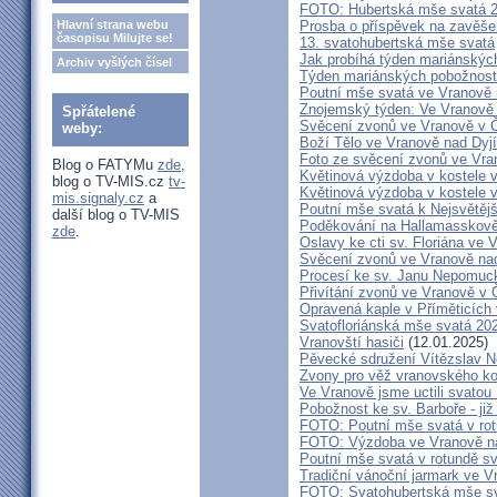
FOTO: Hubertská mše svatá 
Hlavní strana webu
Prosba o příspěvek na zavěše
časopisu Milujte se!
13. svatohubertská mše svatá
Jak probíhá týden mariánských
Archiv vyšlých čísel
Týden mariánských pobožností
Poutní mše svatá ve Vranově 
Znojemský týden: Ve Vranově z
Spřátelené
Svěcení zvonů ve Vranově v Č
weby:
Boží Tělo ve Vranově nad Dyjí
Foto ze svěcení zvonů ve Vra
Blog o FATYMu
zde
,
Květinová výzdoba v kostele 
blog o TV-MIS.cz
tv-
Květinová výzdoba v kostele 
mis.signaly.cz
a
Poutní mše svatá k Nejsvětějš
další blog o TV-MIS
Poděkování na Hallamasskově
zde
.
Oslavy ke cti sv. Floriána ve 
Svěcení zvonů ve Vranově nad
Procesí ke sv. Janu Nepomu
Přivítání zvonů ve Vranově v Č
Opravená kaple v Příměticích 
Svatofloriánská mše svatá 20
Vranovští hasiči
(12.01.2025)
Pěvecké sdružení Vítězslav 
Zvony pro věž vranovského ko
Ve Vranově jsme uctili svatou
Pobožnost ke sv. Barboře - již 
FOTO: Poutní mše svatá v rot
FOTO: Výzdoba ve Vranově na
Poutní mše svatá v rotundě sv
Tradiční vánoční jarmark ve V
FOTO: Svatohubertská mše s