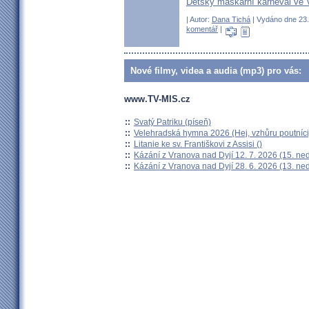
Dětský maškarní karneval ve 
| Autor:
Dana Tichá
| Vydáno dne 23. 
komentář
|
Nové filmy, videa a audia (mp3) pro vás:
www.TV-MIS.cz
::
Svatý Patriku (píseň)
::
Velehradská hymna 2026 (Hej, vzhůru poutníci
::
Litanie ke sv. Františkovi z Assisi ()
::
Kázání z Vranova nad Dyjí 12. 7. 2026 (15. ne
::
Kázání z Vranova nad Dyjí 28. 6. 2026 (13. ne