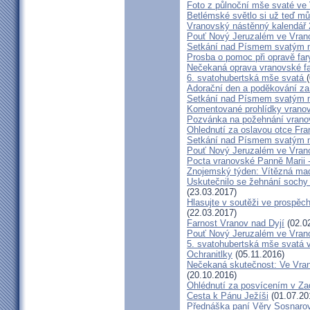
Foto z půlnoční mše svaté ve
Betlémské světlo si už teď mů
Vranovský nástěnný kalendář
Pouť Nový Jeruzalém ve Vran
Setkání nad Písmem svatým na
Prosba o pomoc při opravě far
Nečekaná oprava vranovské f
6. svatohubertská mše svatá
Adorační den a poděkování za
Setkání nad Písmem svatým na
Komentované prohlídky vrano
Pozvánka na požehnání vrano
Ohlednutí za oslavou otce Fra
Setkání nad Písmem svatým na
Pouť Nový Jeruzalém ve Vranov
Pocta vranovské Panně Marii 
Znojemský týden: Vítězná ma
Uskutečnilo se žehnání sochy
(23.03.2017)
Hlasujte v soutěži ve prospě
(22.03.2017)
Farnost Vranov nad Dyjí
(02.0
Pouť Nový Jeruzalém ve Vrano
5. svatohubertská mše svatá 
Ochranitlky
(05.11.2016)
Nečekaná skutečnost: Ve Vran
(20.10.2016)
Ohlédnutí za posvícením v Z
Cesta k Pánu Ježíši
(01.07.20
Přednáška paní Věry Sosnarové