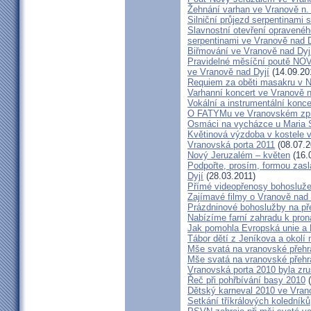
Žehnání varhan ve Vranově n. 
Silniční průjezd serpentinami 
Slavnostní otevření opraveného
serpentinami ve Vranově nad D
Biřmování ve Vranově nad Dyj
Pravidelné měsíční poutě 
ve Vranově nad Dyjí
(14.09.20
Requiem za oběti masakru v N
Varhanní koncert ve Vranově n
Vokální a instrumentální konc
O FATYMu ve Vranovském zpr
Osmáci na vycházce u Maria 
Květinová výzdoba v kostele 
Vranovská porta 2011
(08.07.2
Nový Jeruzalém – květen
(16.
Podpořte, prosím, formou zas
Dyjí
(28.03.2011)
Přímé videopřenosy bohosluže
Zajímavé filmy o Vranově nad 
Prázdninové bohoslužby na př
Nabízíme farní zahradu k pron
Jak pomohla Evropská unie a 
Tábor dětí z Jeníkova a okolí 
Mše svatá na vranovské přehra
Mše svatá na vranovské přehra
Vranovská porta 2010 byla zr
Řeč při pohřbívání basy 2010
(
Dětský karneval 2010 ve Vran
Setkání tříkrálových koledníků