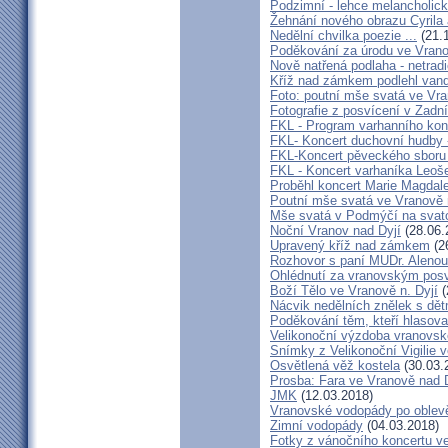
Podzimní - lehce melancholick
Žehnání nového obrazu Cyrila
Nedělní chvilka poezie ...
(21.
Poděkování za úrodu ve Vrano
Nově natřená podlaha - netrad
Kříž nad zámkem podlehl van
Foto: poutní mše svatá ve Vra
Fotografie z posvícení v Zad
FKL - Program varhanního kon
FKL- Koncert duchovní hudby -
FKL-Koncert pěveckého sbor
FKL - Koncert varhaníka Leoš
Proběhl koncert Marie Magdale
Poutní mše svatá ve Vranově 
Mše svatá v Podmýčí na svat
Noční Vranov nad Dyjí
(28.06.
Upravený kříž nad zámkem
(2
Rozhovor s paní MUDr. Aleno
Ohlédnutí za vranovským pos
Boží Tělo ve Vranově n. Dyjí
(
Nácvik nedělních znělek s dětm
Poděkování těm, kteří hlasova
Velikonoční výzdoba vranovsk
Snímky z Velikonoční Vigilie 
Osvětlená věž kostela
(30.03.
Prosba: Fara ve Vranově nad D
JMK
(12.03.2018)
Vranovské vodopády po oblev
Zimní vodopády
(04.03.2018)
Fotky z vánočního koncertu v