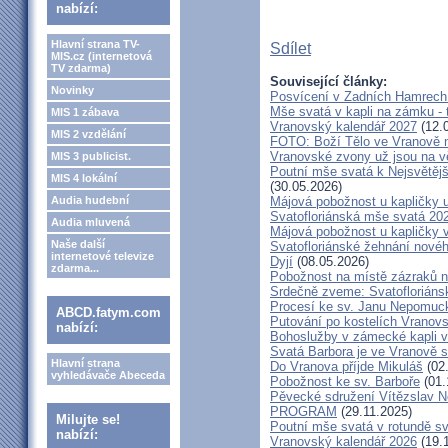
nabízí:
Hlavní strana TV-
Sdílet
MIS.cz (internetová
TV zdarma)
Související články:
Novinky
Posvícení v Zadních Hamrech
Mše svatá v kapli na zámku - t
MIS 1 zábava
Vranovský kalendář 2027
(12.
MIS 2 vzdělání
FOTO: Boží Tělo ve Vranově n
Vranovské zvony už jsou na v
MIS 3 publicist.
Poutní mše svatá k Nejsvětějš
MIS 4 lokální
(30.05.2026)
Audia hudební
Májová pobožnost u kapličky
Svatofloriánská mše svatá 20
Audia mluvená
Májová pobožnost u kapličky 
Naše další
Svatofloriánské žehnání nové
internetové televize
Dyjí
(08.05.2026)
zdarma...
Pobožnost na místě zázraků 
Srdečně zveme: Svatofloriáns
Procesí ke sv. Janu Nepomu
ABCD.fatym.com
Putování po kostelích Vranov
nabízí:
Bohoslužby v zámecké kapli v
Svatá Barbora je ve Vranově s
Hlavní strana
Do Vranova příjde Mikuláš
(02
vyhledávače Abeceda
Pobožnost ke sv. Barboře
(01.
Pěvecké sdružení Vítězslav 
PROGRAM
(29.11.2025)
Milujte se!
Poutní mše svatá v rotundě s
nabízí:
Vranovský kalendář 2026
(19.