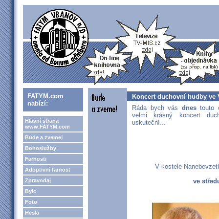
FATYM.com
Koncert duchovní hudby ve 
nabízí:
Ráda bych vás
dnes
touto 
velmi krásný koncert duc
Hlavní strana
uskuteční...
www.FATYM.com
Bude a zveme!
Bohoslužby
Farnosti
V kostele Nanebevzetí
Adoptivní farnost
Zpravodaj
ve střed
Bylo
Foto
Hesla