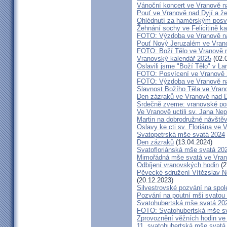
Vánoční koncert ve Vranově n
Pouť ve Vranově nad Dyjí a ž
Ohlédnutí za hamérským posv
Žehnání sochy ve Felicitině ka
FOTO: Výzdoba ve Vranově na
Pouť Nový Jeruzalém ve Vrano
FOTO: Boží Tělo ve Vranově n
Vranovský kalendář 2025
(02.
Oslavili jsme "Boží Tělo" v L
FOTO: Posvícení ve Vranově
FOTO: Výzdoba ve Vranově na
Slavnost Božího Těla ve Vran
Den zázraků ve Vranově nad D
Srdečně zveme: vranovské po
Ve Vranově uctili sv. Jana N
Martin na dobrodružné návště
Oslavy ke cti sv. Floriána ve 
Svatopetrská mše svatá 2024
Den zázraků
(13.04.2024)
Svatofloriánská mše svatá 20
Mimořádná mše svatá ve Vran
Odbíjení vranovských hodin
(2
Pěvecké sdružení Vítězslav N
(20.12.2023)
Silvestrovské pozvání na spo
Pozvání na poutní mši svatou 
Svatohubertská mše svatá 202
FOTO: Svatohubertská mše s
Zprovoznění věžních hodin ve
11. svatohubertská mše svatá