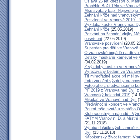
Oslava 25 let kněžství o. Mar
Proběhlo Boží Tělo ve Vranov
Mše svatá v kapli Nejsvětější
Žehnání kříže nad vranovský
Posvícení ve Vranově 2019 - f
Výzdoba kostel Vranov nad Dy
Žehnání kříže
(25.05.2019)
Pozvání na žehnání vlajky Mě
posvícení
(22.05.2019)
Vranovské posvícení
(20.05.2
Superden pro děti ve Vranově 
O vranovské brigádě na dřevo 
Dětský maškarní karneval ve V
(04.02.2019)
Z výzdoby kostela ve Vranově 
Vyřezávaný betlém ve Vranově
Tři mimořádné akce při mši sva
Foto vánoční výzdoby vranovs
Fotografie z předvánočního ko
PF 2019 z Vranova nad Dyjí 
Vranovský kalendář 2019
(14.
Mikuláš ve Vranově nad Dyjí
(
Předvánoční koncert ve Vrano
Poutní mše svatá u svatého O
Klub radostných nápadů - Výr
FATYM Vranov n. D. a Místní 
(21.11.2018)
Výroba dušičkových lampiček 
Dyjí
(13.11.2018)
Náboženský život farnosti Vran