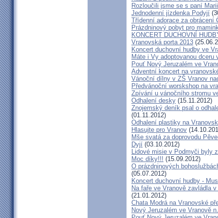
Rozloučili jsme se s paní Mar
Jednodenní jízdenka Podyjí
(3
Třídenní adorace za obrácení 
Prázdninový pobyt pro mamink
KONCERT DUCHOVNÍ HUDBY
Vranovská porta 2013
(25.06.2
Koncert duchovní hudby ve Vra
Máte i Vy adoptovanou dceru v
Pouť Nový Jeruzalém ve Vran
Adventní koncert na vranovs
Vánoční dílny v ZŠ Vranov na
Předvánoční worskshop na v
Zpívání u vánočního stromu v
Odhalení desky
(15.11.2012)
Znojemský deník psal o odhale
(01.11.2012)
Odhalení plastiky na Vranovsk
Hlasujte pro Vranov
(14.10.201
Mše svatá za doprovodu Pěve
Dyjí
(03.10.2012)
Lidové misie v Podmyči byly z
Moc díky!!!
(15.09.2012)
O prázdninových bohoslužbách
(05.07.2012)
Koncert duchovní hudby - Mus
Na faře ve Vranově zavládla 
(21.01.2012)
Chata Modrá na Vranovské př
Nový Jeruzalém ve Vranově n.
Pouť Nový Jeruzalém ve Vran