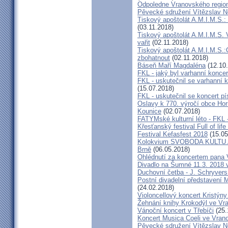
Odpoledne Vranovského regio
Pěvecké sdružení Vítězslav 
Tiskový apoštolát A.M.I.M.S.:
(03.11.2018)
Tiskový apoštolát A.M.I.M.S. 
vařit
(02.11.2018)
Tiskový apoštolát A.M.I.M.S
zbohatnout
(02.11.2018)
Báseň Maří Magdaléna
(12.10
FKL - jaký byl varhanní konce
FKL - uskutečnil se varhanní 
(15.07.2018)
FKL - uskutečnil se koncert 
Oslavy k 770. výročí obce Hor
Kounice
(02.07.2018)
FATYMské kulturní léto - FKL 
Křesťanský festival Full of lif
Festival Kefasfest 2018
(15.05
Kolokvium SVOBODA KULTU
Brně
(06.05.2018)
Ohlédnutí za koncertem pana 
Divadlo na Šumné 11.3. 2018 
Duchovní četba - J. Schryvers
Postní divadelní představení 
(24.02.2018)
Violoncellový koncert Kristýn
Žehnání knihy Krokodýl ve Vr
Vánoční koncert v Třebíči
(25.
Koncert Musica Coeli ve Vran
Pěvecké sdružení Vítězslav 