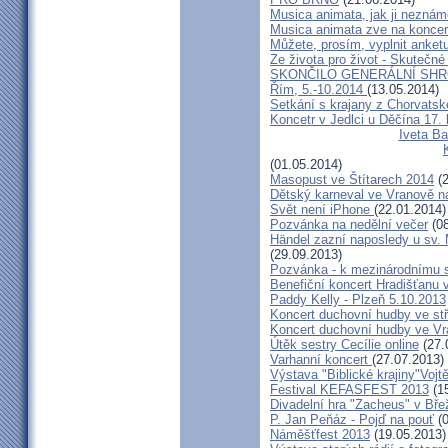
Musica animata, jak ji neznám
Musica animata zve na koncer
Můžete, prosím, vyplnit anket
Ze života pro život - Skutečné
SKONČILO GENERÁLNÍ SHR
Řím, 5.-10.2014
(13.05.2014)
Setkání s krajany z Chorvats
Koncetr v Jedlci u Děčína 17.
Iveta Ba
(01.05.2014)
Masopust ve Štítarech 2014
(2
Dětský karneval ve Vranově n
Svět není iPhone
(22.01.2014)
Pozvánka na nedělní večer
(08
Händel zazní naposledy u sv. M
(29.09.2013)
Pozvánka - k mezinárodnímu 
Benefiční koncert Hradišťanu 
Paddy Kelly - Plzeň 5.10.2013
Koncert duchovní hudby ve stř
Koncert duchovní hudby ve Vr
Útěk sestry Cecílie online
(27.
Varhanní koncert
(27.07.2013)
Výstava "Biblické krajiny"Voj
Festival KEFASFEST 2013
(15
Divadelní hra "Zacheus" v Bř
P. Jan Peňáz - Pojď na pouť
(0
Náměšťfest 2013
(19.05.2013)