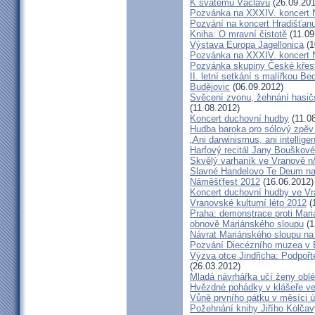
K svatému Václavu
(26.09.201
Pozvánka na XXXIV. koncert 
Pozvání na koncert Hradišťan
Kniha: O mravní čistotě
(11.09
Výstava Europa Jagellonica
(1
Pozvánka na XXXIV. koncert 
Pozvánka skupiny České křes
II. letní setkání s malířkou B
Budějovic
(06.09.2012)
Svěcení zvonu, žehnání hasičs
(11.08.2012)
Koncert duchovní hudby
(11.0
Hudba baroka pro sólový zpěv
„Ani darwinismus, ani intelligen
Harfový recitál Jany Bouškov
Skvělý varhaník ve Vranově n
Slavné Handelovo Te Deum na
Náměšťfest 2012
(16.06.2012)
Koncert duchovní hudby ve Vr
Vranovské kulturní léto 2012
(
Praha: demonstrace proti Mari
obnově Mariánského sloupu
(1
Návrat Mariánského sloupu n
Pozvání Diecézního muzea v
Výzva otce Jindřicha: Podpoř
(26.03.2012)
Mladá návrhářka učí ženy oblé
Hvězdné pohádky v klášeře ve 
Vůně prvního pátku v měsíci ú
Požehnání knihy Jiřího Kolčav