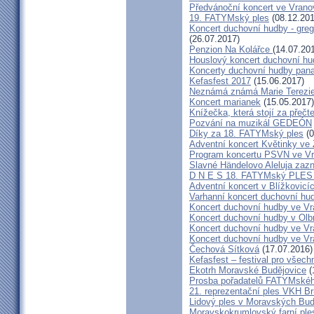
Předvánoční koncert ve Vrano
19. FATYMský ples
(08.12.201
Koncert duchovní hudby - greg
(26.07.2017)
Penzion Na Kolářce
(14.07.20
Houslový koncert duchovní hu
Koncerty duchovní hudby pana
Kefasfest 2017
(15.06.2017)
Neznámá známá Marie Terezi
Koncert marianek
(15.05.2017)
Knížečka, která stojí za přečt
Pozvání na muzikál GEDEÓN
Díky za 18. FATYMský ples
(0
Adventní koncert Květinky ve
Program koncertu PSVN ve Vr
Slavné Händelovo Aleluja zazn
D N E S 18. FATYMský PLE
Adventní koncert v Blížkovicí
Varhanní koncert duchovní hu
Koncert duchovní hudby ve Vr
Koncert duchovní hudby v Olbr
Koncert duchovní hudby ve Vra
Koncert duchovní hudby ve Vra
Čechová Sítková
(17.07.2016)
Kefasfest – festival pro všec
Ekotrh Moravské Budějovice
(
Prosba pořadatelů FATYMskéh
21. reprezentační ples VKH B
Lidový ples v Moravských Bud
Moravskokrumlovský farní pl