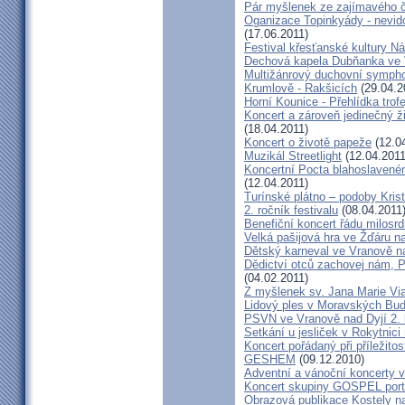
Pár myšlenek ze zajímavého č
Oganizace Topinkyády - nevi
(17.06.2011)
Festival křesťanské kultury N
Dechová kapela Dubňanka ve 
Multižánrový duchovní sympho
Krumlově - Rakšicích
(29.04.2
Horní Kounice - Přehlídka trofe
Koncert a zároveň jedinečný ž
(18.04.2011)
Koncert o životě papeže
(12.0
Muzikál Streetlight
(12.04.2011
Koncertní Pocta blahoslaveném
(12.04.2011)
Turínské plátno – podoby Kris
2. ročník festivalu
(08.04.2011
Benefiční koncert řádu milosrd
Velká pašijová hra ve Žďáru 
Dětský karneval ve Vranově n
Dědictví otců zachovej nám, 
(04.02.2011)
Z myšlenek sv. Jana Marie Vi
Lidový ples v Moravských Bud
PSVN ve Vranově nad Dyjí 2. 
Setkání u jesliček v Rokytnic
Koncert pořádaný při příležito
GESHEM
(09.12.2010)
Adventní a vánoční koncerty v 
Koncert skupiny GOSPEL port
Obrazová publikace Kostely n