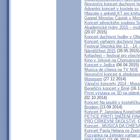
Novoroční koncert duchovní h
Adventní koncert v kostele sv.
Hlasujte v anketě KT pro knihu
Gagriel Miroslav Částek v Miro
Koncert pěveckého souboru So
Akademické týdny 2015 – možn
(20.07.2015)
Koncert duchovní hudby v Olb
Koncert varhanní duchovní hu
Festival Slezská lilie 13. - 14
Náměšťfest 2015
(28.05.2015)
Kefasfest – festival pro všec
Kino v Jirkově na Chomutovsku 
Koncert v Jedlce
(06.04.2015)
Musica de chiesa na TV NOE
Novoroční koncert & předsta
Mosesem
(27.12.2014)
Vánoční koncerty 2014 - Musi
Benefiční koncert v Brně
(16.1
První výstava ve 3D na plátně
(02.10.2014)
Koncert Na poušti v kostelíč
Brodem
(13.09.2014)
Koncert P. Jaroslava Konečn
PETICE PROTI SNÍŽENÍ F
PRO CÍRKEVNÍ ŠKOLSTVÍ.
(
Koncert - MUSICA DA CHIES
Koncert Pavla Helana ve Zno
Pozvánka na žehnání varhan a
PRO BRNO
(21.06.2014)