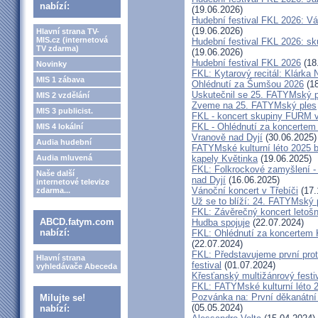
nabízí:
(19.06.2026)
Hudební festival FKL 2026: Vá
(19.06.2026)
Hlavní strana TV-
MIS.cz (internetová
Hudební festival FKL 2026: s
TV zdarma)
(19.06.2026)
Hudební festival FKL 2026
(18
Novinky
FKL: Kytarový recitál: Klárk
MIS 1 zábava
Ohlédnutí za Šumšou 2026
(18
Uskutečnil se 25. FATYMský p
MIS 2 vzdělání
Zveme na 25. FATYMský ples
MIS 3 publicist.
FKL - koncert skupiny FURM v
FKL - Ohlédnutí za koncertem
MIS 4 lokální
Vranově nad Dyjí
(30.06.2025)
Audia hudební
FATYMské kulturní léto 2025 
Audia mluvená
kapely Květinka
(19.06.2025)
FKL: Folkrockové zamyšlení - 
Naše další
nad Dyjí
(16.06.2025)
internetové televize
Vánoční koncert v Třebíči
(17.
zdarma...
Už se to blíží: 24. FATYMský
FKL: Závěrečný koncert letošn
ABCD.fatym.com
Hudba spojuje
(22.07.2024)
nabízí:
FKL: Ohlédnutí za koncertem 
(22.07.2024)
FKL: Představujeme první prot
Hlavní strana
festival
(01.07.2024)
vyhledávače Abeceda
Křesťanský multižánrový fes
FKL: FATYMské kulturní léto 2
Pozvánka na: První děkanátní
Milujte se!
(05.05.2024)
nabízí: