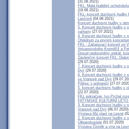
(31.08.2021)
FKL: Malá hudební ochutnávka
(19.08.2021)
FKL- koncert duchovní hudby 
Lančově
(04.08.2021)
Koncert duchovní hudby v rám
5. Koncert duchovní hudby v r
varhany
(27.07.2021)
4. Koncert duchovní hudby v r
Ohlédnutí za prvním koncerte
FKL - Zahajovací koncert ve V
Vejvanovského Kroměříž a Pe
Dosud nedoceněný unikát: kos
Závěrečný koncert FKL: Dialog
(29.07.2020)
7. Koncert duchovní hudby v 
Dyjí
(29.07.2020)
6. Koncert duchovní hudby v 
ve Vranově nad Dyjí
(29.07.20
Půlnoc v pohraničí
(27.07.2020
5. koncert duchovní hudby v 
(22.07.2020)
FKL pokračuje: Ivo Prchal roz
FATYMSKÉ KULTURNÍ LÉTO 20
3. Koncert duchovní hudby v 
Vranově nad Dyjí
(06.07.2020)
Výstava Má vlast na Lesné
(02
2. Koncert duchovní hudby v 
Olbramkostele
(01.07.2020)
Výstava Člověk a víra na Les