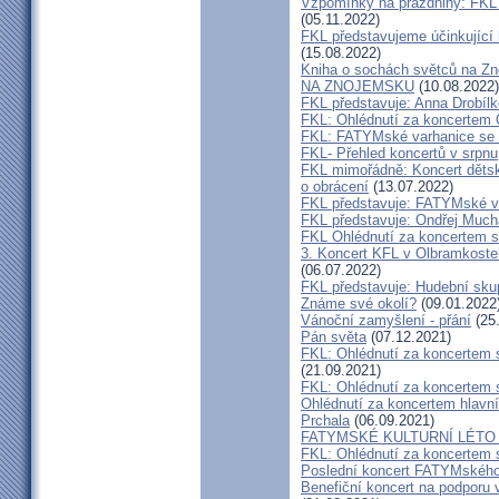
Vzpomínky na prázdniny: FKL 
(05.11.2022)
FKL představujeme účinkující 
(15.08.2022)
Kniha o sochách světců na
NA ZNOJEMSKU
(10.08.2022)
FKL představuje: Anna Drobíl
FKL: Ohlédnutí za koncertem 
FKL: FATYMské varhanice se p
FKL- Přehled koncertů v srpnu
FKL mimořádně: Koncert dětsk
o obrácení
(13.07.2022)
FKL představuje: FATYMské v
FKL představuje: Ondřej Much
FKL Ohlédnutí za koncertem s
3. Koncert KFL v Olbramkostel
(06.07.2022)
FKL představuje: Hudební sku
Známe své okolí?
(09.01.2022
Vánoční zamyšlení - přání
(25
Pán světa
(07.12.2021)
FKL: Ohlédnutí za koncertem 
(21.09.2021)
FKL: Ohlédnutí za koncertem 
Ohlédnutí za koncertem hlavn
Prchala
(06.09.2021)
FATYMSKÉ KULTURNÍ LÉTO m
FKL: Ohlédnutí za koncertem 
Poslední koncert FATYMského 
Benefiční koncert na podporu 