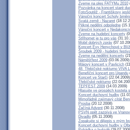
Zveme na ples FATYMu 2010
Pozvánka na koncert staré du
FotoSoutěž - Františkovy jesli
Vánoční koncert Scholy brně
Svatá země - Nazaret
(18.12.2
Pěkné nedělní odpoledne
(15.1
Vánoční koncert v Nedakonicí
Zveme na hudební koncerty
(0
Střihomet je tu pro vás
(31.10.
Mobil dobrých zpráv
(07.10.20
Koncert Evy Henychové v Blíž
Šroubek 2009 - hudební festiv
Zveme na nedělní koncerty
(21
Náměšťfest 2009
(03.06.2009)
Májový koncert v Pavlicích
(11
48. Třebíčské nokturno VIVA
Benefiční koncert pro Ugandu
Koncert ve Starči
(22.04.2009)
Třebíčské nokturno
(22.04.200
TEPFEST 2009
(14.03.2009)
Hlasujte ve prospěch kostela 
Koncert duchovní hudby
(11.0
Mimořádně zajímavý citát Ben
Prosba
(20.12.2008)
Začíná Advent
(30.11.2008)
PSVN opět zazpívá ve Vrano
Divadlo
(05.11.2008)
Zopakujte si dějepis s mým br
Koncert duchovní hudby v Olb
Pohádka o hvězdě
(29.07.2008