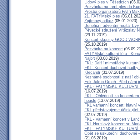
Lidový ples v Těšeticích
(03.0
Pozvánka na farní ples do Ku
Prosba organizátorů FATYMsk
21. FATYMský ples
(06.01.202
Zajímavý odkaz
(05.01.2020)
Benefiční adventní recitál Ev
Pěvecké sdružení Vítězslav N
(29.11.2019)
Koncert skupiny GOOD WORK 
(25.10.2019)
Pozvánka na koncert
(06.09.2
FATYMské kulturní léto - Konce
Najbrt
(03.08.2019)
FKL: Další mimořádný kulturní
FKL- Koncert duchovní hudby v
Klecandr
(31.07.2019)
Neznámé osobnosti z naší obla
Erik Jakub Groch: Před námi j
FKL - FATYMSKÉ KULTURNÍ L
(16.07.2019)
FKL - Ohlédnutí za koncertem 
housle
(13.07.2019)
FKL varhanní koncert: hlavní 
FKL představujeme účinkující
(02.07.2019)
FKL - Varhanní koncert v Lan
FKL Houslový koncert sr. Mar
FKL - FATYMSKÉ KULTURNÍ
Opět se uskutečnil duchovně –
(21.05.2019)