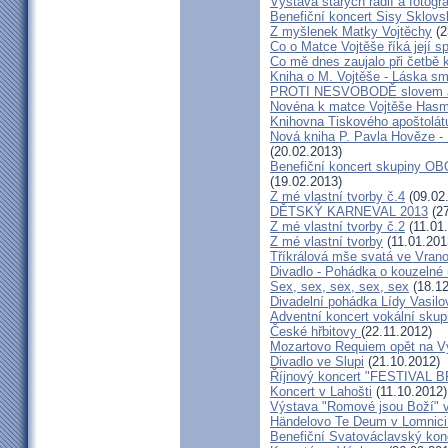
Výstava starých rádií a fotogr
Benefiční koncert Sisy Sklov
Z myšlenek Matky Vojtěchy
(2
Co o Matce Vojtěše říká její s
Co mě dnes zaujalo při četbě 
Kniha o M. Vojtěše - Láska sm
PROTI NESVOBODĚ slovem 
Novéna k matce Vojtěše Has
Knihovna Tiskového apoštolát
Nová kniha P. Pavla Hověze - 
(20.02.2013)
Benefiční koncert skupiny OB
(19.02.2013)
Z mé vlastní tvorby č.4
(09.02
DĚTSKÝ KARNEVAL 2013
(27
Z mé vlastní tvorby č.2
(11.01
Z mé vlastní tvorby
(11.01.201
Tříkrálová mše svatá ve Vra
Divadlo - Pohádka o kouzelné 
Sex, sex, sex, sex, sex
(18.12
Divadelní pohádka Lídy Vasilo
Adventní koncert vokální skup
České hřbitovy
(22.11.2012)
Mozartovo Requiem opět na V
Divadlo ve Slupi
(21.10.2012)
Říjnový koncert "FESTIVAL B
Koncert v Lahošti
(11.10.2012)
Výstava "Romové jsou Boží" 
Händelovo Te Deum v Lomnici 
Benefiční Svatováclavský kon