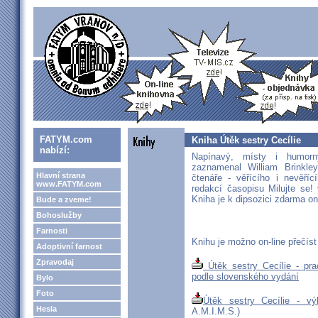
FATYM.com
Kniha Útěk sestry Cecílie
nabízí:
Napínavý, místy i humorný
zaznamenal William Brinkl
Hlavní strana
čtenáře - věřícího i nevěříc
www.FATYM.com
redakcí časopisu Milujte se!
Kniha je k dipsozici zdarma on-
Bude a zveme!
Bohoslužby
Farnosti
Knihu je možno on-line přečíst 
Adoptivní farnost
Zpravodaj
Útěk sestry Cecílie - pra
podle slovenského vydání
Bylo
Foto
Útěk sestry Cecílie - vý
Hesla
A.M.I.M.S.)