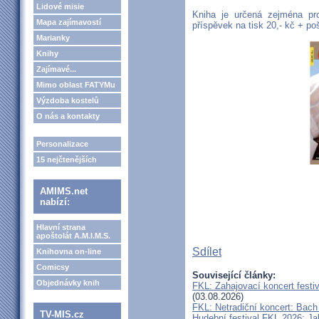
Lidové misie
Kniha je určená zejména pr
Mapa zajímavostí
příspěvek na tisk 20,- kč + po
Marianky
Knihy
Zajímavé...
Mimo oblast FATYMu
Výzdoba kostelů
O nás a kontakty
Personalizace
15 nejčtenějších
AMIMS.net
nabízí:
Hlavní strana
apoštolát A.M.I.M.S.
Sdílet
Knihovna on-line
Comicsy
Související články:
Objednávky knih
FKL: Zahajovací koncert festi
(03.08.2026)
FKL: Netradiční koncert: Bach
TV-MIS.cz
Hudební festival FKL 2026: Ja