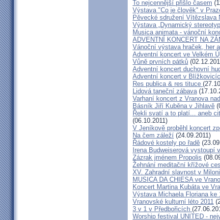
To nejcennější přišlo časem
(1
Výstava "Co je člověk" v Praz
Pěvecké sdružení Vítězslava
Výstava „Dynamický stereotyp
Musica animata - vánoční kon
ADVENTNÍ KONCERT NA ZÁ
Vánoční výstava hraček, her 
Adventní koncert ve Velkém Ú
Vůně prvních pátků
(02.12.201
Adventní koncert duchovní h
Adventní koncert v Blížkovicí
Res publica & res tituce
(27.1
Lidová taneční zábava
(17.10.
Varhaní koncert z Vranova nad 
Básník Jiří Kuběna v Jihlavě
(
Řekli svatí a to platí... aneb c
(06.10.2011)
V Jeníkově proběhl koncert z
Na čem záleží
(24.09.2011)
Řádové kostely po řadě
(23.09
Irena Budweiserová vystoupí 
Zázrak jménem Propolis
(08.0
Žehnání meditační křížové ce
XV. Zahradní slavnost v Milon
MUSICA DA CHIESA ve Vranov
Koncert Martina Kubáta ve Vr
Výstava Michaela Floriana ke 
Vranovské kulturní léto 2011
(2
3 v 1 v Předbořicích
(27.06.20
Worship festival UNITED - nejv