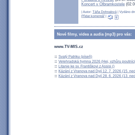
Koncert v Olbramkostele
(02.0
| Autor:
Táňa Dohnalová
| Vydáno dne
Přidat komentář
|
Nové filmy, videa a audia (mp3) pro vás:
www.TV-MIS.cz
::
Svatý Patriku (píseň)
::
Velehradská hymna 2026 (Hej, vzhůru poutníci
::
Litanie ke sv. Františkovi z Assisi ()
::
Kázání z Vranova nad Dyjí 12. 7. 2026 (15. ne
::
Kázání z Vranova nad Dyjí 28. 6. 2026 (13. ne