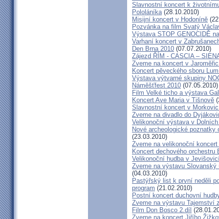
Slavnostní koncert k životním
Pololáníka
(28.10.2010)
Misijní koncert v Hodoníně
(22
Pozvánka na film Svatý Václa
Výstava STOP GENOCIDĚ na 
Varhaní koncert v Zabrušanec
Den Brna 2010
(07.07.2010)
Zájezd ŘÍM - CASCIA – SIEN
Zveme na koncert v Jaroměřic
Koncert pěveckého sboru Lumí
Výstava výtvarné skupiny N
Náměšťfest 2010
(07.05.2010)
Film Velké ticho a výstava Gal
Koncert Ave Maria v Tišnově
(
Slavnostní koncert v Morkovic
Zveme na divadlo do Dyjákovi
Velikonoční výstava v Dolních
Nové archeologické poznatky
(23.03.2010)
Zveme na velikonoční koncert
Koncert dechového orchestru 
Velikonoční hudba v Jevišovic
Zveme na výstavu Slovanský u
(04.03.2010)
Pastýřský list k první neděli 
program
(21.02.2010)
Postní koncert duchovní hudb
Zveme na výstavu Tajemství 
Film Don Bosco 2.díl
(28.01.2
Zveme na koncert Jiřího Žižk