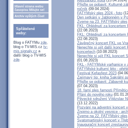
Alessandro Volta
(15.04.2024)
Přijďte se pobavit: Kulturně z
Hlavní strana webu
ročník
(09.04.2024)
časopisu Milujte se!
FATYMský ples 2024 - foto
(12
Archiv vyšlých čísel
Den setkání v Jablonném v Po
Zveme na 23. FATYMský ples
FKL: Ohlédnutí za koncertem
Spřátelené
(22.08.2023)
weby:
FKL: Ohlédnutí za koncertem 
(22.08.2023)
Blog o FATYMu
zde
,
Závěrečný koncert FKL ve Vr
blog o TV-MIS.cz
tv-
Nenechte si ujít další koncert 
mis.signaly.cz
a
koncertech
(10.08.2023)
další blog o TV-MIS
Nenechte si ujít FKL koncert 
zde
.
(01.08.2023)
FKL - FATYMské varhanice v ak
FATYMské kulturní léto - přeh
Festival Kefasfest 2023
(04.06
Zajímavý tip: kniha Sakrální 
Přijďte se pobavit: Zábavně ku
(07.04.2023)
18. farní ples farnosti Přímětic
Přání do nového roku
(01.01.2
Pěvecké sdružení Vítězslav N
(13.12.2022)
Pozvání na adventní koncert 
Znojmo a okolní vesnice - ar
Zveme na 22. FATYMský ples
Svatomartinský koncert v Třeb
Inaugurační koncert zrestauro