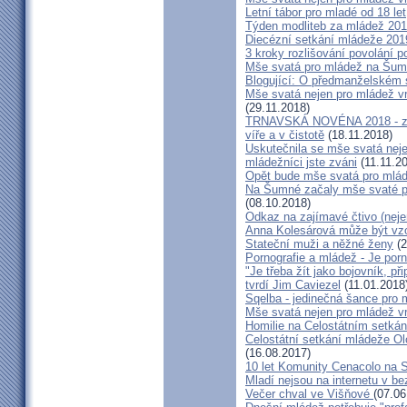
Letní tábor pro mladé od 18 let
Týden modliteb za mládež 20
Diecézní setkání mládeže 201
3 kroky rozlišování povolání p
Mše svatá pro mládež na Šu
Blogující: O předmanželském s
Mše svatá nejen pro mládež v
(29.11.2018)
TRNAVSKÁ NOVÉNA 2018 - záz
víře a v čistotě
(18.11.2018)
Uskutečnila se mše svatá nej
mládežníci jste zváni
(11.11.2
Opět bude mše svatá pro mlá
Na Šumné začaly mše svaté pro
(08.10.2018)
Odkaz na zajímavé čtivo (neje
Anna Kolesárová může být vzo
Stateční muži a něžné ženy
(2
Pornografie a mládež - Je porn
"Je třeba žít jako bojovník, př
tvrdí Jim Caviezel
(11.01.2018
Sqelba - jedinečná šance pro 
Mše svatá nejen pro mládež v
Homilie na Celostátním setká
Celostátní setkání mládeže 
(16.08.2017)
10 let Komunity Cenacolo na 
Mladí nejsou na internetu v be
Večer chval ve Višňové
(07.06