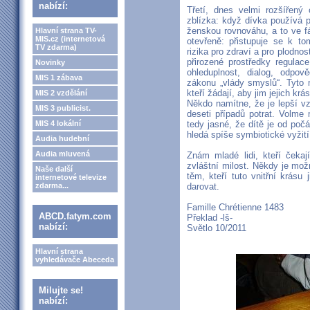
nabízí:
Třetí, dnes velmi rozšířený
zblízka: když dívka používá pi
ženskou rovnováhu, a to ve fáz
Hlavní strana TV-
MIS.cz (internetová
otevřeně: přistupuje se k t
TV zdarma)
rizika pro zdraví a pro plodn
přirozené prostředky regulac
Novinky
ohleduplnost, dialog, odpově
MIS 1 zábava
zákonu „vlády smyslů“. Tyto 
kteří žádají, aby jim jejich krá
MIS 2 vzdělání
Někdo namítne, že je lepší vzí
MIS 3 publicist.
deseti případů potrat. Volme
MIS 4 lokální
tedy jasné, že dítě je od poč
hledá spíše symbiotické vyžit
Audia hudební
Audia mluvená
Znám mladé lidi, kteří čekaj
zvláštní milost. Někdy je možno
Naše další
těm, kteří tuto vnitřní krásu 
internetové televize
zdarma...
darovat.
Famille Chrétienne 1483
ABCD.fatym.com
Překlad -lš-
nabízí:
Světlo 10/2011
Hlavní strana
vyhledávače Abeceda
Milujte se!
nabízí: