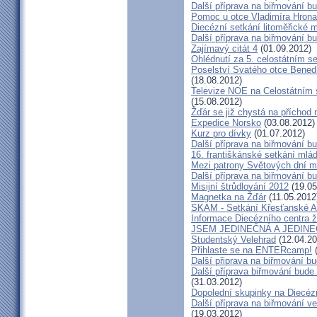
Další příprava na biřmování bu
Pomoc u otce Vladimíra Hrona
Diecézní setkání litoměřické m
Další příprava na biřmování bu
Zajímavý citát 4
(01.09.2012)
Ohlédnutí za 5. celostátním 
Poselství Svatého otce Bened
(18.08.2012)
Televize NOE na Celostátním 
(15.08.2012)
Žďár se již chystá na příchod 
Expedice Norsko
(03.08.2012)
Kurz pro dívky
(01.07.2012)
Další příprava na biřmování bu
16. františkánské setkání mlá
Mezi patrony Světových dní ml
Další příprava na biřmování bu
Misijní štrůdlování 2012
(19.05
Magnetka na Žďár
(11.05.2012
SKAM - Setkání Křesťanské A
Informace Diecézního centra 
JSEM JEDINEČNÁ A JEDIN
Studentský Velehrad
(12.04.20
Přihlaste se na ENTERcamp!
(
Další připrava na biřmování b
Další příprava biřmování bude 
(31.03.2012)
Dopolední skupinky na Diecéz
Další příprava na biřmování ve
(19.03.2012)