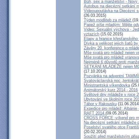
Bůh, sex a manželství - Nový s
Autobus na diecézní setkání 
Videoupoutávka na Diecézní 
(26.03.2015)
Týden modliteb za mládež
(19
Papež píše mladým: Mějte od
Video: Sexuální výchova - Jed
vztazích
(15.02.2015)
Etapy a hranice křesťanského
Dívka a velikost jejich šatů by
Závěry 20. konference o mláde
Mše svatá pro mládež nejen v
Mše svatá pro mládež vranov
Nejméně 6 důvodů proti manže
SETKÁNÍ MLÁDEŽE nejen
(17.10.2014)
Pozvánka na adventní TAMM
Svatováclavská noc „tentokrát
Ministrantská víkendovka
(25.
Animátorský kurz 2014 - 2016
Světové dny mládeže v roce 2
Ubytování ve školním roce 20
Tábor v Rakousku
(11.06.2014
Expedice pro mládež: Albánie 
RAFT 2014
(09.05.2014)
CROSS FORCE -víkend pro min
Na diecézní setkání mládeže 
Poselství svatého otce Frant
(20.02.2014)
Soužití před manželstvím přisp