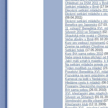
Ohlédnutí za DSM 2011 v Brn
Setkání mládeže v Brně
(17.04
Diecézní setkání mládeže 201
Dicézní setkání mládeže s ot
(09.04.2011)
Dicézní setkání mládeže s o
Benefice pro Japonsko
(17.03.
11 „vzkazů“ Benedikta XVI. ml
Silvestr 2010 ve Štítarech
(02.
Skautská mše svatá v Olomou
Večer důvěry v Brně
(01.10.20
Kurz pro vedoucí ministrantů
(
Zveme na setkání Chodíme spo
Setkání holek
(17.05.2010)
Kurz Být sama sebou 2010
(08
Naše pravá krása přichází od
Jaký máš vztah k majetku, k 
Na setkání mládeže pojede ze
Týden modliteb za mládež
(23
Poselství Benedikta XVI. mláde
Pozvánka na jarní prázdniny 
Karneval na ledě v Nedakonic
Hledáme cestu k mládeži
(08.
Programy Diecézního muzea v 
Být sama sebou
(26.01.2010)
XVI. křesťanský ples mladých
Silvestr ve Štítarech
(01.01.20
Strmilovský pro-life víkend
(07
Křesťanský klub
(12.11.2009)
Benedikt XVI., poselství mlád