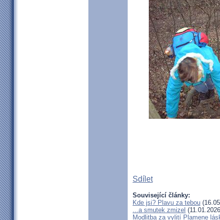
Sdílet
Související články:
Kde jsi? Plavu za tebou
(16.05
...a smutek zmizel
(11.01.2026
Modlitba za vylití Plamene l