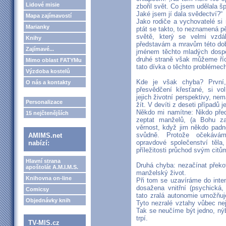
Lidové misie
zbořil svět. Co jsem udělala š
Jaké jsem jí dala svědectví?“
Mapa zajímavostí
Jako rodiče a vychovatelé si
Marianky
ptát se takto, to neznamená pě
světě, který se velmi vzdá
Knihy
představám a mravům této do
Zajímavé...
jménem těchto mladých dospěl
druhé straně však můžeme říc
Mimo oblast FATYMu
tato dívka o těchto problémec
Výzdoba kostelů
Kde je však chyba? První, 
O nás a kontakty
přesvědčení křesťané, si volí
jejich životní perspektivy, nem
Personalizace
žít. V devíti z deseti případů 
Někdo mi namítne: Nikdo před
15 nejčtenějších
zeptat manželů, (a Bohu za
věrnost, když jim někdo padn
svůdně. Protože očekávám
AMIMS.net
opravdové společenství těla
nabízí:
příležitosti průchod svým citů
Hlavní strana
Druhá chyba: nezačínat překotn
apoštolát A.M.I.M.S.
manželský život.
Knihovna on-line
Při tom se uzavíráme do inten
dosažena vnitřní (psychická, 
Comicsy
tato zralá autonomie umožňuj
Objednávky knih
Tyto nezralé vztahy vůbec ne
Tak se neučíme být jedno, nýb
trpí.
TV-MIS.cz