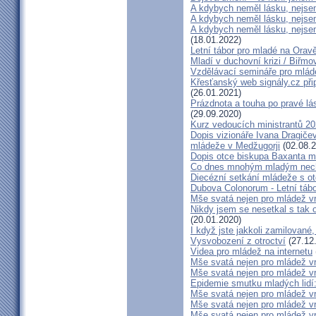
A kdybych neměl lásku, nejsem
A kdybych neměl lásku, nejsem
A kdybych neměl lásku, nejsem
(18.01.2022)
Letní tábor pro mladé na Orav
Mladí v duchovní krizi / Biřmov
Vzdělávací semináře pro mlád
Křesťanský web signály.cz při
(26.01.2021)
Prázdnota a touha po pravé lás
(29.09.2020)
Kurz vedoucích ministrantů 2
Dopis vizionáře Ivana Dragičev
mládeže v Medžugorji
(02.08.2
Dopis otce biskupa Baxanta m
Co dnes mnohým mladým nech
Diecézní setkání mládeže s 
Dubova Colonorum - Letní tábo
Mše svatá nejen pro mládež 
Nikdy jsem se nesetkal s tak o
(20.01.2020)
I když jste jakkoli zamilované,
Vysvobození z otroctví
(27.12
Videa pro mládež na internetu
Mše svatá nejen pro mládež 
Mše svatá nejen pro mládež 
Epidemie smutku mladých lidí
Mše svatá nejen pro mládež 
Mše svatá nejen pro mládež 
Mše svatá nejen pro mládež 