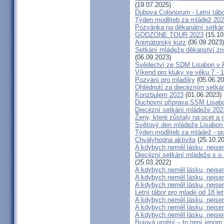
(19.07.2025)
Dubova Colonorum - Letní tábo
Týden modliteb za mládež 20
Pozvánka na děkanátní setká
GODZONE TOUR 2023
(15.10
Animátorský kurz
(06.09.2023)
Setkání mládeže děkanství z
(06.09.2023)
Svědectví ze SDM Lisabon v P
Víkend pro kluky ve věku 7 - 1
Pozvání pro mladíky
(05.06.20
Ohlédnutí za diecézním setk
Konzbulem 2023
(01.06.2023)
Duchovní příprava SSM Lisab
Diecézní setkání mládeže 202
Ženy, které zůstaly na ocet a gi
Světový den mládeže Lisabon 2
Týden modliteb za mládež - prá
Chvályhodná aktivita
(25.10.20
A kdybych neměl lásku, nejsem
Diecézní setkání mládeže s o
(25.03.2022)
A kdybych neměl lásku, nejsem
A kdybych neměl lásku, nejsem
A kdybych neměl lásku, nejsem
Letní tábor pro mladé od 18 let
A kdybych neměl lásku, nejsem
A kdybych neměl lásku, nejsem
A kdybych neměl lásku, nejsem
Bojová umění – to není jenom 