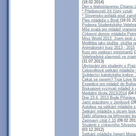
(18.02.2014)
Den s blahoslavenou Chiarou
* Předsevzetí žít čistý vztah
* Slovensko pořádá pouť zami
Ples mládeže v Brně
(18.01.2
Podpora Studentského Velehr
Mše svatá pro mládež vranov
Církevní domov mládeže Petr
Miss World 2013: Jsem proti z
Modlitba jako služba, služba j
Animátorský kurz 2013 - 2015
Kurz pro vedoucí ministrantů
(
Velehradské slavnosti ve znam
(31.07.2013)
Ubytování pro studenty v Praz
Celosvětové setkání mládeže v 
Svědectví katolického kněze: 
Čekat se sexem? True Love Wai
Expedice pro mládež do Bulha
Biskupové vyzývají mládež k 
Mediální škola 2013/2014
(04.
Dne 23.4. 2013 Bude Příprav
Jarní prázdniny v Jeníkově
(28
Autobus na setkání mládeže 
Setkání mládeže s otcem bis
Další příprava na biřmování b
Zajímavý citát č.10
(09.02.201
Studenti z církevního Silves
(03.12.2012)
Setkání mládeže (nejen) Mor