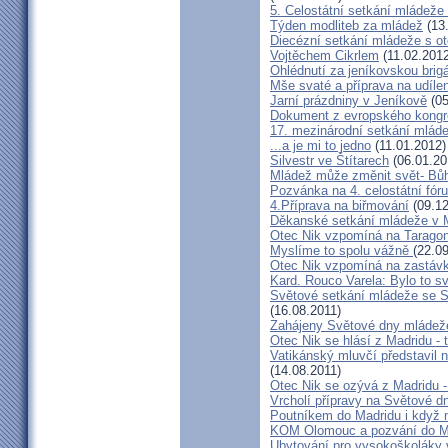
5. Celostátní setkání mládež
Týden modliteb za mládež
(13
Diecézní setkání mládeže s 
Vojtěchem Cikrlem
(11.02.2012
Ohlédnutí za jeníkovskou brig
Mše svaté a příprava na udílen
Jarní prázdniny v Jeníkově
(05
Dokument z evropského kongr
17. mezinárodní setkání mláde
...a je mi to jedno
(11.01.2012)
Silvestr ve Štítarech
(06.01.20
Mládež může změnit svět- Bůh
Pozvánka na 4. celostátní fó
4.Příprava na biřmování
(09.12
Děkanské setkání mládeže v
Otec Nik vzpomíná na Tarago
Myslíme to spolu vážně
(22.0
Otec Nik vzpomíná na zastávk
Kard. Rouco Varela: Bylo to s
Světové setkání mládeže se 
(16.08.2011)
Zahájeny Světové dny mládeže
Otec Nik se hlásí z Madridu - 
Vatikánský mluvčí představil
(14.08.2011)
Otec Nik se ozývá z Madridu 
Vrcholí přípravy na Světové 
Poutníkem do Madridu i když 
KOM Olomouc a pozvání do M
Ubytování pro vysokoškoláky 