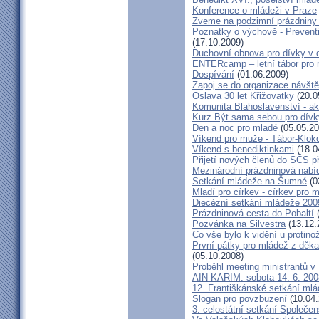
Konference o mládeži v Praze
Zveme na podzimní prázdniny
Poznatky o výchově - Preven
(17.10.2009)
Duchovní obnova pro dívky v 
ENTERcamp – letní tábor pro 
Dospívání
(01.06.2009)
Zapoj se do organizace návšt
Oslava 30 let Křižovatky
(20.0
Komunita Blahoslavenství - ak
Kurz Být sama sebou pro dívky
Den a noc pro mladé
(05.05.20
Víkend pro muže - Tábor-Klok
Víkend s benediktinkami
(18.0
Přijetí nových členů do SČS p
Mezinárodní prázdninová nabí
Setkání mládeže na Šumné
(0
Mladí pro církev - církev pro 
Diecézní setkání mládeže 200
Prázdninová cesta do Pobaltí
(
Pozvánka na Silvestra
(13.12.
Co vše bylo k vidění u protinož
První pátky pro mládež z děk
(05.10.2008)
Proběhl meeting ministrantů v
AIN KARIM: sobota 14. 6. 200
12. Františkánské setkání ml
Slogan pro povzbuzení
(10.04.
3. celostátní setkání Společen