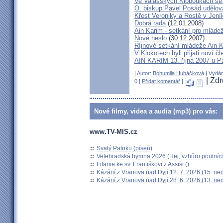
Ve Valašských Kloboukách se z
O. biskup Pavel Posád udělova
Křest Veroniky a Rostě v Jen
Dobrá rada
(12.01.2008)
Ain Karim - setkání pro mláde
Nové heslo
(30.12.2007)
Říjnové setkání mládeže Ain 
V Klokotech byli přijati noví 
AIN KARIM 13. října 2007 u P
| Autor:
Bohumila Hubáčková
| Vydán
| Zd
0 |
Přidat komentář
|
Nové filmy, videa a audia (mp3) pro vás:
www.TV-MIS.cz
::
Svatý Patriku (píseň)
::
Velehradská hymna 2026 (Hej, vzhůru poutníci
::
Litanie ke sv. Františkovi z Assisi ()
::
Kázání z Vranova nad Dyjí 12. 7. 2026 (15. ne
::
Kázání z Vranova nad Dyjí 28. 6. 2026 (13. ne