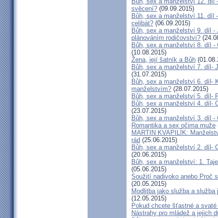
Bůh, sex a manželství 12. díl
svěcení?
(09.09.2015)
Bůh, sex a manželství 11. díl 
celibát?
(06.09.2015)
Bůh, sex a manželství 9. díl -
plánováním rodičovství?
(24.0
Bůh, sex a manželství 8. díl 
(10.08.2015)
Žena, její šatník a Bůh
(01.08.
Bůh, sex a manželství 7. díl- 
(31.07.2015)
Bůh, sex a manželství 6. díl-
manželstvím?
(28.07.2015)
Bůh, sex a manželství 5. díl- 
Bůh, sex a manželství 4. díl-
(23.07.2015)
Bůh, sex a manželství 3. díl -
Romantika a sex očima muže
MARTIN KVAPILÍK: Manželství 
rád
(25.06.2015)
Bůh, sex a manželství 2. díl-
(20.06.2015)
Bůh, sex a manželství: 1. Taj
(05.06.2015)
Soužití nadivoko anebo Proč s
(20.05.2015)
Modlitba jako služba a služba
(12.05.2015)
Pokud chcete šťastné a svaté
Nástrahy pro mládež a jejich 