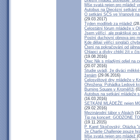
Dnešní mládež potřebuje "pro
Mše svatá nejen pro mládež v
Autobus na Diecézní setkání
O setkání SČS ve Vranově na
(29.03.2017)
Týden modliteb za mládež
(28
Celostátní fórum mládeže v O
Jsem věřící, ale praktikuji p
Postní duchovní obnova pro 
Kde dělají věřící singláči chyb
Čtení na pokračování od jáhna
Chlapci a dívky chtějí žít v č
(19.08.2016)
Otec Nik s mladými odjel na 
(20.07.2016)
Studie uvádí, že diváci měkké 
ženám
(29.06.2016)
Celosvětové dny mládeže v K
Ohrožena: Pohádka Ledové král
Burning Square v Kroměříži
(0
Autobus na setkání mládeže s
(16.03.2016)
SETKÁNÍ MLÁDEŽE nejen
(29.02.2016)
Mezinárodní tábor v Alpách
(10
Tip na koncert: GODZONE TOU
(19.11.2015)
P. Karel Skočovský: Otázka "p
Je
Charlie Challenge
pouze hra
Mše svatá nejen pro mládež
(