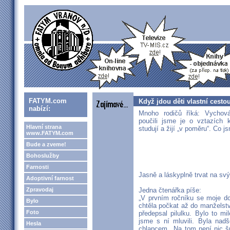
FATYM.com
Když jdou děti vlastní cesto
nabízí:
Mnoho rodičů říká: Vychová
poučili jsme je o vztazích 
Hlavní strana
studují a žijí „v poměru“. Co j
www.FATYM.com
Bude a zveme!
Bohoslužby
Farnosti
Jasně a láskyplně trvat na svý
Adoptivní farnost
Zpravodaj
Jedna čtenářka píše:
„V prvním ročníku se moje d
Bylo
chtěla počkat až do manželství
Foto
předepsal pilulku. Bylo to m
jsme s ní mluvili. Byla nad
Hesla
chlapcem. ‚Na tom není nic š