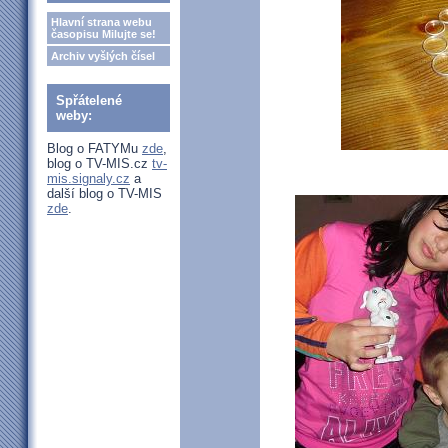
Hlavní strana webu
časopisu Milujte se!
Archiv vyšlých čísel
Spřátelené
weby:
Blog o FATYMu
zde
,
blog o TV-MIS.cz
tv-
mis.signaly.cz
a
další blog o TV-MIS
zde
.