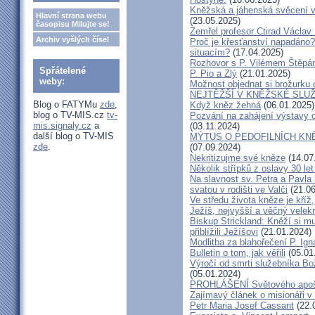
Kněžská a jáhenská svěcení 
Hlavní strana webu
(23.05.2025)
časopisu Milujte se!
Zemřel profesor Ctirad Václav 
Archiv vyšlých čísel
Proč je křesťanství napadáno?
situacím?
(17.04.2025)
Rozhovor s P. Vilémem Štěp
Spřátelené
P. Pio a Zlý
(21.01.2025)
weby:
Možnost objednat si brožurku 
NEJTĚŽŠÍ V KNĚŽSKÉ SLU
Blog o FATYMu
zde
,
Když kněz žehná
(06.01.2025)
blog o TV-MIS.cz
tv-
Pozvání na zahájení výstavy o
mis.signaly.cz
a
(03.11.2024)
další blog o TV-MIS
MÝTUS O PEDOFILNÍCH KNĚŽÍC
zde
.
(07.09.2024)
Nekritizujme své kněze
(14.07
Několik střípků z oslavy 30 le
Na slavnost sv. Petra a Pavl
svatou v rodišti ve Valči
(21.06
Ve středu života kněze je kříž
Ježíš, nejvyšší a věčný velek
Biskup Strickland: Kněží si mu
přiblížili Ježíšovi
(21.01.2024)
Modlitba za blahořečení P. I
Bulletin o tom, jak věřili
(05.01
Výročí od smrti služebníka B
(05.01.2024)
PROHLÁŠENÍ Světového apošt
Zajímavý článek o misionáři v
Petr Maria Josef Cassant
(22.