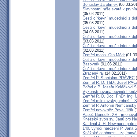
Bohuslav Jarolímek
(06.03.201
Slavnostní mše svatá k prvním
(05.03.2011)
Čeští církevní mučedníci z do
(05.03.2011)
Čeští církevní mučedníci z do
(04.03.2011)
Čeští církevní mučedníci z dob
(03.03.2011)
Čeští církevní mučedníci z do
(02.03.2011)
Zemřel mons. Oto Mádr
(01.03
Čeští církevní mučedníci z dob
Basovník
(01.03.2011)
Čeští církevní mučedníci z d
Ztracený ráj
(14.02.2011)
Zemřel P. Stanislav PRAVEC
(
Zemřel R. D. ThDr. Josef PA
Pořad o P. Josefu Koláčkovi 
Vykonstruovaná obvinění kněž
Zemřel R. D. Doc. PhDr. Ing.
Zemřel mikulovský probošt - S
Zemřel P. Antonín Němčanský
Zemřel novokněz Pavel Jiřík
(
Papež Benedikt XVI. jmenova
Kněžský zvon sv. Janů pro N
Kardinál J. H. Newmann patro
140. výročí narození P. Jana
Kněžské osobnosti - zajímavá