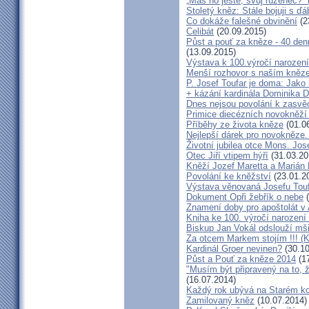
„Máš ho ještě, svůj růženec?“ 
Stoletý kněz: Stále bojuji s ď
Co dokáže falešné obvinění
(2
Celibát
(20.09.2015)
Půst a pouť za kněze - 40 den
(13.09.2015)
Výstava k 100.výročí narození
Menší rozhovor s naším kně
P. Josef Toufar je doma: Jako
+ kázání kardinála Dominika 
Dnes nejsou povolání k zasvě
Primice diecézních novokněží
Příběhy ze života kněze
(01.0
Nejlepší dárek pro novokněze
Životní jubilea otce Mons. Jos
Otec Jiří vtipem hýří
(31.03.20
Kněží Jozef Maretta a Marián 
Povolání ke kněžství
(23.01.2
Výstava věnovaná Josefu Touf
Dokument Opři žebřík o nebe
(
Znamení doby pro apoštolát v
Kniha ke 100. výročí narození
Biskup Jan Vokál odslouží mši
Za otcem Markem stojím !!! (
Kardinál Groer nevinen?
(30.10
Půst a Pouť za kněze 2014
(17
"Musím být připravený na to, 
(16.07.2014)
Každý rok ubývá na Starém kon
Zamilovaný kněz
(10.07.2014)