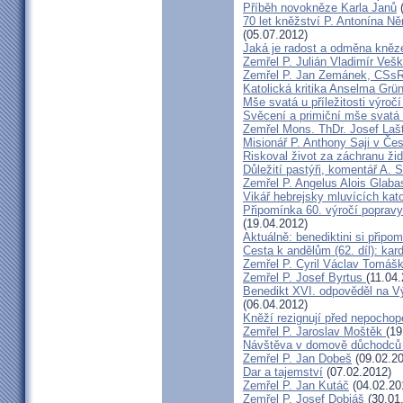
Příběh novokněze Karla Janů
(
70 let kněžství P. Antonína Ně
(05.07.2012)
Jaká je radost a odměna kněz
Zemřel P. Julián Vladimír Ve
Zemřel P. Jan Zemánek, CSs
Katolická kritika Anselma Grü
Mše svatá u příležitosti výroč
Svěcení a primiční mše svatá 
Zemřel Mons. ThDr. Josef Laš
Misionář P. Anthony Saji v Čes
Riskoval život za záchranu ži
Důležití pastýři, komentář A. 
Zemřel P. Angelus Alois Glab
Vikář hebrejsky mluvících kato
Připomínka 60. výročí popravy
(19.04.2012)
Aktuálně: benediktini si připom
Cesta k andělům (62. díl): kar
Zemřel P. Cyril Václav Tomá
Zemřel P. Josef Byrtus
(11.04
Benedikt XVI. odpověděl na V
(06.04.2012)
Kněží rezignují před nepocho
Zemřel P. Jaroslav Moštěk
(19
Návštěva v domově důchodců 
Zemřel P. Jan Dobeš
(09.02.20
Dar a tajemství
(07.02.2012)
Zemřel P. Jan Kutáč
(04.02.20
Zemřel P. Josef Dobiáš
(30.01