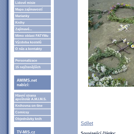
Lidové misie
Mapa zajímavostí
Marianky
Knihy
Zajímavé...
Mimo oblast FATYMu
Výzdoba kostelů
O nás a kontakty
Personalizace
15 nejčtenějších
AMIMS.net
nabízí:
Hlavní strana
apoštolát A.M.I.M.S.
Knihovna on-line
Comicsy
Objednávky knih
Sdílet
TV-MIS.cz
Související články: