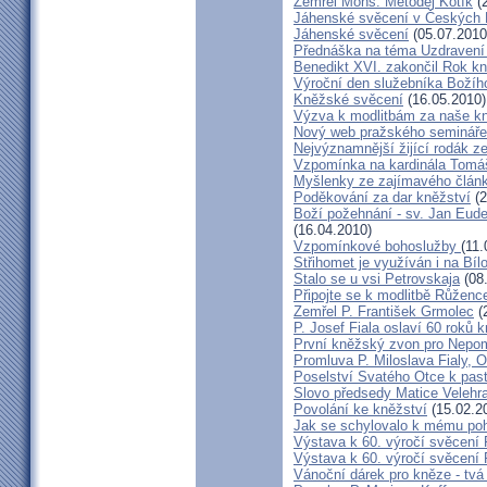
Zemřel Mons. Metoděj Kotík
(2
Jáhenské svěcení v Českých 
Jáhenské svěcení
(05.07.2010
Přednáška na téma Uzdravení ž
Benedikt XVI. zakončil Rok k
Výroční den služebníka Božíh
Kněžské svěcení
(16.05.2010)
Výzva k modlitbám za naše k
Nový web pražského semináře
Nejvýznamnější žijící rodák 
Vzpomínka na kardinála Tomáš
Myšlenky ze zajímavého článk
Poděkování za dar kněžství
(2
Boží požehnání - sv. Jan Eud
(16.04.2010)
Vzpomínkové bohoslužby
(11.
Střihomet je využíván i na Bíl
Stalo se u vsi Petrovskaja
(08
Připojte se k modlitbě Růženc
Zemřel P. František Grmolec
(
P. Josef Fiala oslaví 60 roků 
První kněžský zvon pro Nepo
Promluva P. Miloslava Fialy, 
Poselství Svatého Otce k past
Slovo předsedy Matice Velehr
Povolání ke kněžství
(15.02.2
Jak se schylovalo k mému po
Výstava k 60. výročí svěcení 
Výstava k 60. výročí svěcení 
Vánoční dárek pro kněze - tvá