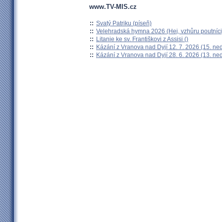
www.TV-MIS.cz
::
Svatý Patriku (píseň)
::
Velehradská hymna 2026 (Hej, vzhůru poutníci
::
Litanie ke sv. Františkovi z Assisi ()
::
Kázání z Vranova nad Dyjí 12. 7. 2026 (15. ne
::
Kázání z Vranova nad Dyjí 28. 6. 2026 (13. ne