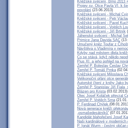
Kněžské svěcení, Brno 2013 +
Projev sv. Otce Pavla VI. k 
povolání
(23.06.2013)
Kněžské svěcení - Michal Cvi
Kněžské svěcení - Petr Václa
Kněžské svěcení - Pavel Kuc
Kněžské svěcení - Vojtěch Lo
Kněžské svěcení - Jiří Brtník
(
Jáhenské svěcení - Michal Se
Primice Jana Davida SAC
(13.
Umučený kněz Toufar z Číhošt
Návštěva o.Vladimíra v nemoc
Kdyby nad městem dlela kněžs
Co se stává, když někdo neod
Pius XI. a jeho pohled na nov
Zemřel P. Boleslav Česlav C
Zemřel P. Tomáš Prnka
(02.04
Kněžské svěcení Miloslava Ch
Velikonoční přání otce generál
Autorské čtení z knihy Jako 
Zemřel P. Stanislav Jiří Fiala,
Blázen pro Krista
(03.02.2013)
Otec Josef Koláček převzal C
Zemřel P. Vojtěch Srna
(21.01.
P. Ferdinad Chýlek
(08.01.201
Nová generace kněží překonáv
„osmašedesátníků”
(07.01.201
Kandidát blahořečení Josef K
Naši kardinálové v moderních
P. Ignát Wurm - čestný občan