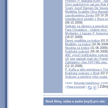
Promlvy P. Mariana Kuffy - ne
Osm praktických rad pro Rok 
Svatý Jozef Damien De Veust
Modlitba Svatého Otce Benedik
zasvěcenému životu
(10.10.20
Interdiecézní projekt v Roce 
(09.10.2009)
Setkání za obnovu a posvěcení
Fara Chvalatice - vítáme otce 
Myšlenky z kázání P. Antonín
(18.07.2009)
Denní modlitba za kněze
(01.0
Modlitby za kněze
(16.06.2009
Novéna za kněze
(11.06.2009)
Kněžské svěcení
(05.06.2009)
400. výročí kněžského svěcen
Už jste napsali mail otci Frant
Zakládající člen FATYMu otec 
(12.10.2008)
P. Kuffa a jeho promluva v Trna
Kněžské svěcení v Brně
(02.0
Svěcení a primiční mše svat
| Autor:
Bohumila Hubáčková
| Vydán
| Zdro
|
Přidat komentář
|
Nové filmy, videa a audia (mp3) pro vás: