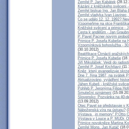
Zemřel P. Jan Kabátek
(28.12.
Kázání z kněžského svěcení -
Zemřel biskup Ing. Jan Blaha
Zemřel vladyka Ivan Ljavinec,
Co se událo 12. 12. 1992? 
Vzpomeňme na otce Františka!
Kněžské svěcení a primice - 
Cesta k andělům - Jan Graubn
P. Pavel Pacner novým probo
Primice P. Josefa Kubeše na 
Vzpomínková bohoslužba - 30.
(30.10.2012)
Beatifikace Čtrnácti pražskýc
Primice P. Josefa Kubeše
(18.
Jiří Mikulášek: Vejdi do radost
Zemřel P. Josef Krchňavý
(11.
Kněz, který evangelizuje skr
Dne 7. října 1987, na svátek 
Aktualizováno, vyjádření histo
Jáhen Kubeš - kněžské svěce
Pohřeb P. Jeronýma Filipa Ho
Smuteční oznámení
(15.09.20
Slovensko: Pozvánka na 40-de
(13.09.2012)
Otec Pavel se představuje v K
Náboženská víra na ústupu?
(
Výstava ,,in memory" P.Otto 
Výstava v Louce a P. MUDr. O
Primice novokněze Martina K
Zemřel Mons. Jan Kutáč
(18.0