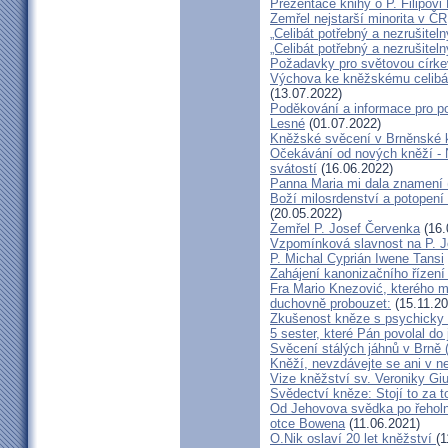
Prezentace knihy o P. Filipovi
Zemřel nejstarší minorita v ČR
„Celibát potřebný a nezrušiteln
„Celibát potřebný a nezrušiteln
Požadavky pro světovou círke
Výchova ke kněžskému celibát
(13.07.2022)
Poděkování a informace pro po
Lesné
(01.07.2022)
Kněžské svěcení v Brněnské k
Očekávání od nových kněží -
svátostí
(16.06.2022)
Panna Maria mi dala znamení 
Boží milosrdenství a potopení 
(20.05.2022)
Zemřel P. Josef Červenka
(16.
Vzpomínková slavnost na P. 
P. Michal Cyprián Iwene Tansi
Zahájení kanonizačního řízení 
Fra Mario Knezović, kterého 
duchovně probouzet:
(15.11.20
Zkušenost kněze s psychicky
5 sester, které Pán povolal do
Svěcení stálých jáhnů v Brně
Kněží, nevzdávejte se ani v ne
Vize kněžství sv. Veroniky Giu
Svědectví kněze: Stojí to za t
Od Jehovova svědka po řeholní
otce Bowena
(11.06.2021)
O.Nik oslaví 20 let kněžství
(1