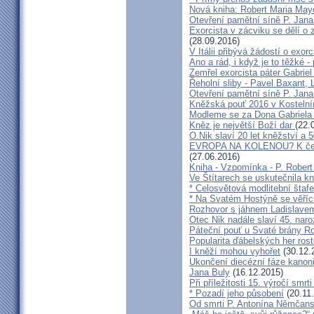
Nová kniha: Robert Maria M
Otevření pamětní síně P. Jana
Exorcista v zácviku se dělí o
(28.09.2016)
V Itálii přibývá žádostí o exor
Ano a rád, i když je to těžké 
Zemřel exorcista páter Gabrie
Řeholní sliby - Pavel Baxant,
Otevření pamětní síně P. Jana
Kněžská pouť 2016 v Kostelní
Modleme se za Dona Gabriela
Kněz je největší Boží dar
(22.
O.Nik slaví 20 let kněžství a 5
EVROPA NA KOLENOU? K čemu 
(27.06.2016)
Kniha - Vzpomínka - P. Rober
Ve Štítarech se uskutečnila k
* Celosvětová modlitební štafe
* Na Svatém Hostýně se věříc
Rozhovor s jáhnem Ladislave
Otec Nik nadále slaví 45. naro
Páteční pouť u Svaté brány R
Popularita ďábelských her roste
I kněží mohou vyhořet
(30.12.
Ukončení diecézní fáze kanoni
Jana Buly
(16.12.2015)
Při příležitosti 15. výročí smrt
* Pozadí jeho působení
(20.11
Od smrti P. Antonína Němčansk