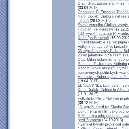
Bratři dvojčata se stali kněžím
(03.04.2018)
Osobnost: P. Emanuel Tocháč
Karol Dučák: Dialog s nekřesť
jezuitů
(28.02.2018)
Svatá Veronika Giuliani varuj
Povolání ke kněžství
(17.12.2
100. výročí narození P. Frant
Kněz (poděkování)
(16.09.201
Jiří Mikulášek: A za rok přijde
Fotky z oslavy 20 let kněžství
65. výročí popravy P. Jana Bu
20 let jáhenství otce Františka
Otec Milan oslaví 20 let svého
Primice - P. Jaroslav Kolbaba
(
Vzpomínkové akce 65. výročí 
popravených politických vězň
Arcibiskup Bober vyzval kněze
(18.04.2017)
ŽENA A KNĚZ (zamyšlení žen
Karol Dučák: Celibát kněží v 
(11.01.2017)
Fotbalista Philip Mulryne je 
(09.12.2016)
16. výročí smrti fra Slavka Ba
Dokumentární film Jako bycho
P. Amorth a jeho duchovní test
před Satanem
(24.10.2016)
* Zemřel bývalý provinciál sa
* Přímý přenos zádušní mše s