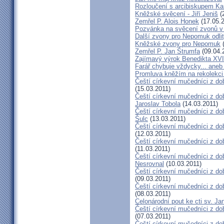
Rozloučení s arcibiskupem 
Kněžské svěcení - Jiří Jeniš
(
Zemřel P. Alois Honek
(17.05.2
Pozvánka na svěcení zvonů v
Další zvony pro Nepomuk odlit
Kněžské zvony pro Nepomuk
(
Zemřel P. Jan Štrumfa
(09.04.
Zajímavý výrok Benedikta XVI
Farář chybuje vždycky... an
Promluva kněžím na rekolekci 
Čeští církevní mučedníci z do
(15.03.2011)
Čeští církevní mučedníci z do
Jaroslav Tobola
(14.03.2011)
Čeští církevní mučedníci z dob
Šulc
(13.03.2011)
Čeští církevní mučedníci z dob
(12.03.2011)
Čeští církevní mučedníci z do
(11.03.2011)
Čeští církevní mučedníci z do
Nesrovnal
(10.03.2011)
Čeští církevní mučedníci z dob
(09.03.2011)
Čeští církevní mučedníci z do
(08.03.2011)
Celonárodní pout ke cti sv. J
Čeští církevní mučedníci z dob
(07.03.2011)
Čeští církevní mučedníci z dob