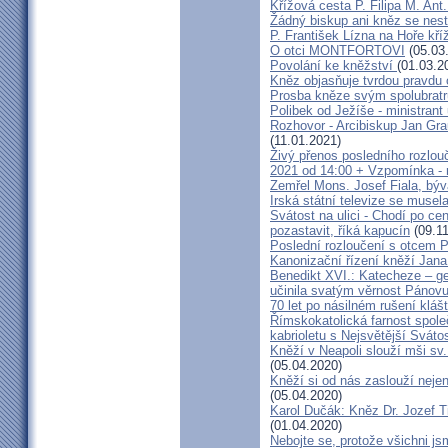
Křížová cesta P. Filipa M. Ant
Žádný biskup ani kněz se nes
P. František Lízna na Hoře kříž
O otci MONTFORTOVI
(05.03
Povolání ke kněžství
(01.03.2
Kněz objasňuje tvrdou pravdu 
Prosba kněze svým spolubrat
Polibek od Ježíše - ministrant
Rozhovor - Arcibiskup Jan Gra
(11.01.2021)
Živý přenos posledního rozlouč
2021 od 14:00 + Vzpomínka - 
Zemřel Mons. Josef Fiala, býv
Irská státní televize se muse
Svátost na ulici - Chodí po cen
pozastavit, říká kapucín
(09.11
Poslední rozloučení s otcem 
Kanonizační řízení kněží Jana
Benedikt XVI.: Katecheze – ge
učinila svatým věrnost Pánovu
70 let po násilném rušení kláš
Římskokatolická farnost spole
kabrioletu s Nejsvětější Svátos
Kněží v Neapoli slouží mši sv. 
(05.04.2020)
Kněží si od nás zaslouží nejen
(05.04.2020)
Karol Dučák: Kněz Dr. Jozef Ti
(01.04.2020)
Nebojte se, protože všichni j