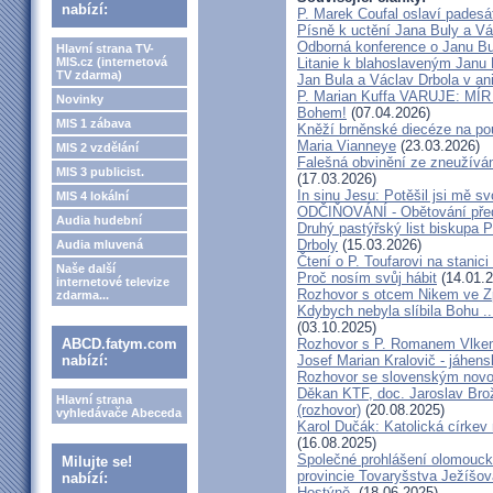
nabízí:
P. Marek Coufal oslaví padesá
Písně k uctění Jana Buly a Vá
Odborná konference o Janu Bul
Hlavní strana TV-
MIS.cz (internetová
Litanie k blahoslaveným Janu 
TV zdarma)
Jan Bula a Václav Drbola v a
P. Marian Kuffa VARUJE: MÍR
Novinky
Bohem!
(07.04.2026)
MIS 1 zábava
Kněží brněnské diecéze na pou
Maria Vianneye
(23.03.2026)
MIS 2 vzdělání
Falešná obvinění ze zneužíván
MIS 3 publicist.
(17.03.2026)
In sinu Jesu: Potěšil jsi mě
MIS 4 lokální
ODČIŇOVÁNÍ - Obětování před
Audia hudební
Druhý pastýřský list biskupa P
Drboly
(15.03.2026)
Audia mluvená
Čtení o P. Toufarovi na stanici
Naše další
Proč nosím svůj hábit
(14.01.2
internetové televize
Rozhovor s otcem Nikem ve Z
zdarma...
Kdybych nebyla slíbila Bohu ..
(03.10.2025)
ABCD.fatym.com
Rozhovor s P. Romanem Vlk
nabízí:
Josef Marian Kralovič - jáhen
Rozhovor se slovenským nov
Děkan KTF, doc. Jaroslav Bro
Hlavní strana
(rozhovor)
(20.08.2025)
vyhledávače Abeceda
Karol Dučák: Katolická církev 
(16.08.2025)
Společné prohlášení olomouck
Milujte se!
provincie Tovaryšstva Ježíšo
nabízí:
Hostýně.
(18.06.2025)