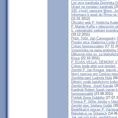
List otce kardinála Dominika
Účast na instalaci kardinálů
(2
100. výročí narození Mons. Jo
Informace k pouti do Říma na
(11.01.2012)
Oficiální web P. Vojtěcha Kod
P. Marián Kuffa v televizním p
5. celonárodní setkání koordin
(19.12.2011)
PhDr. ThDr. Ján Čarnogurský
(
Prosby otce Vladimíra Cyrila
(
Církev hromosvodem
(17.11.2
Vzpomínka na pana probošta S
Děkovná mše sv. za blahořečen
Kince
(22.10.2011)
P. ELIAS VELLA: DÉMONY 
Církev bude plnit své poslání,
Zemřel P. Jan Kroupa, básník a
Nový nuncius pro Českou repu
Zemřela paní Ludmila Holá
(06
Dětský voják katolickým kně
Zemřel Mons. Josef Kavale
(2
Kardinál Robert Sarah varuje k
homosexualitě
(23.08.2011)
Pohřeb Dona Gobbiho
(27.07.2
Primice P. Jiřího Jeniše v Úje
Zemřel otec Stefano Gobbi
(30
Beatifikační proces P. Václav
Rekolekce ve Štítarech
(14.06
Jak mě můj kněz neobtěžoval