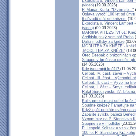
Exorcista o. Vincent Lampert -
(video)
(19.09.2023)
P. Marián Kuffa: "Divím se..."
(
Oslava výročí 100 let od úmrtí
6 důvodů stát se knězem
(10.
Exorcista o. Vincent Lampert -
(video)
(09.09.2023)
MARIINA VÍTĚZSTVÍ 61: Kněz v
Arcibiskupský seminář Praha
(
Další modlitby za kněze
(03.07
MODLITBA ZA KNĚZE - kněží v
„MODLITBA ZA KNĚZE“
(18.0
Otec Deepak o prázdninách o
Situace v brněnské diecézi p
(14.05.2023)
Kde jsou moji kněží?
(11.05.2
Celibát, IV. část, závěr – Výc
Celibát, III. část – Východní o
Celibát, II. část – Vývoj na 
Celibát, I. část – Smysl celibá
Rafał Soroczyński: 27. březn
(27.03.2023)
Kolik emocí musí sdílet kněz 
Soudíte kněze? Pamatujte na 
Když opět potkáte svého pana 
Zapálíte svíčku papeži Benedi
Vzpomínky na P. Stanislava K
Spojme se v modlitbě
(23.11.2
P. Leopold Kolísek a vznik če
100 let P. Stanislava Krátkého