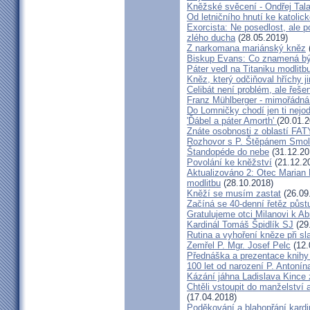
Kněžské svěcení - Ondřej Tal
Od letničního hnutí ke katolic
Exorcista: Ne posedlost, ale 
zlého ducha
(28.05.2019)
Z narkomana mariánský kněz
Biskup Evans: Co znamená b
Páter vedl na Titaniku modlitb
Kněz, který odčiňoval hříchy j
Celibát není problém, ale řeše
Franz Mühlberger - mimořádná 
Do Lomničky chodí jen ti nejod
'Ďábel a páter Amorth'
(20.01.2
Znáte osobnosti z oblastí FA
Rozhovor s P. Štěpánem Smol
Štandopéde do nebe
(31.12.20
Povolání ke kněžství
(21.12.2
Aktualizováno 2: Otec Marian 
modlitbu
(28.10.2018)
Kněží se musím zastat
(26.09
Začíná se 40-denní řetěz půst
Gratulujeme otci Milanovi k 
Kardinál Tomáš Špidlík SJ
(29
Rutina a vyhoření kněze při sla
Zemřel P. Mgr. Josef Pelc
(12.
Přednáška a prezentace knihy 
100 let od narození P. Anton
Kázání jáhna Ladislava Kince 
Chtěli vstoupit do manželství a
(17.04.2018)
Poděkování a blahopřání kard