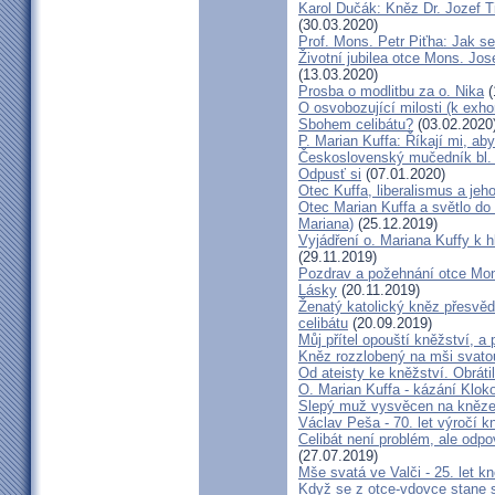
Karol Dučák: Kněz Dr. Jozef Ti
(30.03.2020)
Prof. Mons. Petr Piťha: Jak s
Životní jubilea otce Mons. Jos
(13.03.2020)
Prosba o modlitbu za o. Nika
(
O osvobozující milosti (k exho
Sbohem celibátu?
(03.02.2020
P. Marian Kuffa: Říkají mi, aby
Československý mučedník bl.
Odpusť si
(07.01.2020)
Otec Kuffa, liberalismus a jeho
Otec Marian Kuffa a světlo do
Mariana)
(25.12.2019)
Vyjádření o. Mariana Kuffy k 
(29.11.2019)
Pozdrav a požehnání otce Mont
Lásky
(20.11.2019)
Ženatý katolický kněz přesvěd
celibátu
(20.09.2019)
Můj přítel opouští kněžství, a
Kněz rozzlobený na mši svatou
Od ateisty ke kněžství. Obrátil
O. Marian Kuffa - kázání Klok
Slepý muž vysvěcen na kněz
Václav Peša - 70. let výročí
Celibát není problém, ale odp
(27.07.2019)
Mše svatá ve Valči - 25. let 
Když se z otce-vdovce stane s