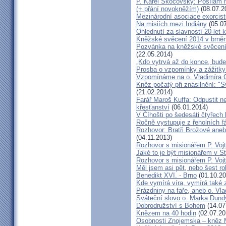
P. Karel Skočovský: Posílám
(+ přání novokněžím)
(08.07.2
Mezinárodní asociace exorcist
Na misiích mezi Indiány
(05.07
Ohlednutí za slavností 20-let 
Kněžské svěcení 2014 v brněns
Pozvánka na kněžské svěcení 
(22.05.2014)
„Kdo vytrvá až do konce, bude
Prosba o vzpomínky a zážitk
Vzpomínáme na o. Vladimíra C
Kněz počatý při znásilnění: "S
(21.02.2014)
Farář Maroš Kuffa: Odpustit ne
křesťanství
(06.01.2014)
V Číhošti po šedesáti čtyřech
Ročně vystupuje z řeholních řá
Rozhovor: Bratři Brožové aneb
(04.11.2013)
Rozhovor s misionářem P. Voj
Jaké to je být misionářem v St
Rozhovor s misionářem P. Voj
Měl jsem asi pět, nebo šest ro
Benedikt XVI. - Brno
(01.10.20
Kde vymírá víra, vymírá také 
Prázdniny na faře, aneb o. Vla
Sváteční slovo o. Marka Dun
Dobrodružství s Bohem
(14.07
Knězem na 40 hodin
(02.07.20
Osobnosti Znojemska – kněz