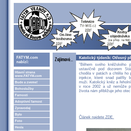
FATYM.com
Katolický týdeník: Otřesný př
nabízí:
"Během svého kněžského p
ustavičně pod dozorem Stá
Hlavní strana
chodila v patách a chtěla ho p
www.FATYM.com
injekce, které snad patřily
muži. Katolický kněz a řeholn
Bude a zveme!
v roce 2002 a už nemůže pro
Bohoslužby
života nám přibližuje jeho otec
Farnosti
Adoptivní farnost
Zpravodaj
Bylo
Článek najdete ZDE.
Foto
Hesla