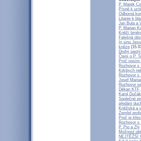
P. Marek Co
Písně k uct
Odborná kon
Litanie k b
Jan Bula a 
P. Marian 
Kněží brněn
Falešná obv
In sinu Jes
kněze
(15.0
Druhý pastýř
Čtení o P. T
Proč nosím 
Rozhovor s 
Kdybych neby
Rozhovor s
Josef Maria
Rozhovor s
Děkan KTF, 
Karol Dučák:
Společné pr
předání duc
Kněžská a j
Zemřel profe
Proč je kře
Rozhovor s
P. Pio a Zlý
Možnost obj
NEJTĚŽŠÍ 