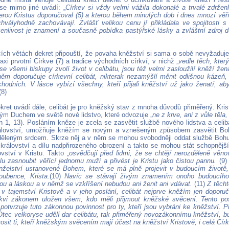
e mimo jiné uvádí: „
Církev si vždy velmi vážila dokonalé a trvalé zdrženli
erou Kristus doporučoval (5) a kterou během minulých dob i dnes mnozí věř
 chvályhodně zachovávají. Zvlášť velikou cenu jí přikládala ve spojitosti
enlivost je znamení a současně pobídka pastýřské lásky a zvláštní zdroj du
cích větách dekret připouští, že povaha kněžství si sama o sobě nevyžaduje
axi prvotní Církve (7) a tradice východních církví, v nichž „
vedle těch, kter
se všemi biskupy zvolí život v celibátu, jsou též velmi zasloužilí kněží že
ěm doporučuje církevní celibát, nikterak nezamýšlí měnit odlišnou kázeň, 
chodních. V lásce vybízí všechny, kteří přijali kněžství už jako ženatí, ab
(8)
kret uvádí dále, celibát je pro kněžský stav z mnoha důvodů přiměřený. Krist
ým Duchem ve světě nové lidstvo, které odvozuje „
ne z krve, ani z vůle těla
an 1, 13). Posláním kněze je zcela se zasvětit službě nového lidstva a celi
álovství, umožňuje kněžím se novým a vznešeným způsobem zasvětit Boh
děleným srdcem. Skrze něj a v něm se mohou svobodněji oddat službě Bohu
o království a dílu nadpřirozeného obrození a takto se mohou stát schopnější
vství v Kristu. Takto „
osvědčují před lidmi, že se chtějí nerozděleně věn
lu zasnoubit věřící jednomu muži a přivést je Kristu jako čistou pannu.
(9
nželství ustanovené Bohem, které se má plně projevit v budoucím život
oubence, Krista.
(10)
Navíc se stávají živým znamením onoho budoucího 
rou a láskou a v němž se vzkříšení nebudou ani ženit ani vdávat.
(11)
Z těcht
 v tajemství Kristově a v jeho poslání, celibát nejprve kněžím jen doporu
írkvi zákonem uložen všem, kdo měli přijmout kněžské svěcení. Tento p
 potvrzuje tuto zákonnou povinnost pro ty, kteří jsou vybráni ke kněžství.
Otec velkoryse udělí dar celibátu, tak přiměřený novozákonnímu kněžství, bu
osit ti, kteří kněžským svěcením mají účast na kněžství Kristově, i celá Círk