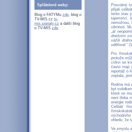
Spřátelené weby:
Posvátný sn
přijali celi
tento stav j
Blog o FATYMu
zde
, blog o
tajemství, 
TV-MIS.cz
tv-
nemožnou, t
mis.signaly.cz
a další blog
věrnosti. M
o TV-MIS
zde
.
„
ať neopomíj
dnešním svě
vážili drah
uděloval.
“ (
Pro římskok
protože můž
církvi se k
často mají 
reportáž o 
zeptala, jes
Rodina má v
byl svědkem 
které se mu
není třeba 
energie rodi
Celibát ří
římskokatol
východního 
ohledu, že s
Ve smyslu v