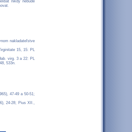
elibát nikdy nebude
ňovat.
evnom nakladateľstve
rginitate 15, 15: PL
Hab. virg. 3 a 22: PL
48, 533n.
1965), 47-49 a 50-51;
6), 24-28; Pius XII.,