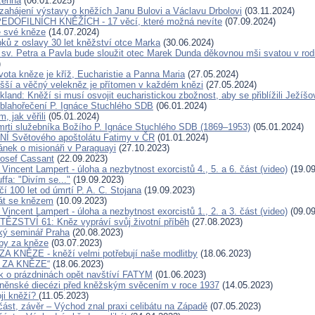
žehná
(06.01.2025)
zahájení výstavy o kněžích Janu Bulovi a Václavu Drbolovi
(03.11.2024)
DOFILNÍCH KNĚŽÍCH - 17 věcí, které možná nevíte
(07.09.2024)
e své kněze
(14.07.2024)
pků z oslavy 30 let kněžství otce Marka
(30.06.2024)
 sv. Petra a Pavla bude sloužit otec Marek Dunda děkovnou mši svatou v rodi
)
vota kněze je kříž, Eucharistie a Panna Maria
(27.05.2024)
yšší a věčný velekněz je přítomen v každém knězi
(27.05.2024)
kland: Kněží si musí osvojit eucharistickou zbožnost, aby se přiblížili Ježíšo
 blahořečení P. Ignáce Stuchlého SDB
(06.01.2024)
m, jak věřili
(05.01.2024)
mrti služebníka Božího P. Ignáce Stuchlého SDB (1869–1953)
(05.01.2024)
 Světového apoštolátu Fatimy v ČR
(01.01.2024)
ánek o misionáři v Paraguayi
(27.10.2023)
Josef Cassant
(22.09.2023)
 Vincent Lampert - úloha a nezbytnost exorcistů 4., 5. a 6. část (video)
(19.09
ffa: "Divím se..."
(19.09.2023)
í 100 let od úmrtí P. A. C. Stojana
(19.09.2023)
át se knězem
(10.09.2023)
 Vincent Lampert - úloha a nezbytnost exorcistů 1., 2. a 3. část (video)
(09.09
ĚZSTVÍ 61: Kněz vypráví svůj životní příběh
(27.08.2023)
ký seminář Praha
(20.08.2023)
tby za kněze
(03.07.2023)
 KNĚZE - kněží velmi potřebují naše modlitby
(18.06.2023)
 ZA KNĚZE“
(18.06.2023)
 o prázdninách opět navštíví FATYM
(01.06.2023)
rněnské diecézi před kněžským svěcením v roce 1937
(14.05.2023)
ji kněží?
(11.05.2023)
 část, závěr – Východ znal praxi celibátu na Západě
(07.05.2023)