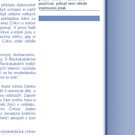
používat, pokud není někde
příkladu dobrovolně
stanoveno jinak.
byli schopni si vážit
i byli vědomi velkých
 pokládána lidmi za
elou Církví o milost
ponují. V první řadě
írkve a které jsou v
chny věřící, aby si
Církvi stále štědře
smírným obohacením,
ze. V Řeckokatolické
Řeckokatoličtí kněží
h televizí vysílala
yž se ho moderátorka
e to stát.“
 Autor tohoto článku
měl 3 nemocné děti, o
u odsloužil. Zajisté
ou část svého času a
ěz žijící v celibátu.
vím Církve. Jeden
í s ženatými kněžími
 lehčí alespoň v tom
skokatolická církev