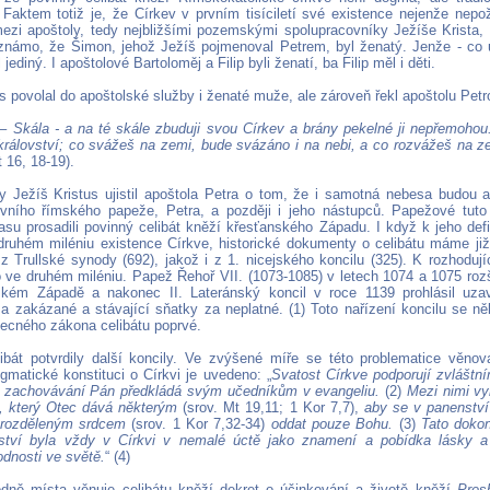
 Faktem totiž je, že Církev v prvním tisíciletí své existence nejenže nepož
ezi apoštoly, tedy nejbližšími pozemskými spolupracovníky Ježíše Krista, 
námo, že Šimon, jehož Ježíš pojmenoval Petrem, byl ženatý. Jenže - co
jediný. I apoštolové Bartoloměj a Filip byli ženatí, ba Filip měl i děti.
s povolal do apoštolské služby i ženaté muže, ale zároveň řekl apoštolu Petr
 – Skála - a na té skále zbuduji svou Církev a brány pekelné ji nepřemoho
rálovství; co svážeš na zemi, bude svázáno i na nebi, a co rozvážeš na z
t 16, 18-19).
y Ježíš Kristus ujistil apoštola Petra o tom, že i samotná nebesa budou 
rvního římského papeže, Petra, a později i jeho nástupců. Papežové tuto
su prosadili povinný celibát kněží křesťanského Západu. I když k jeho def
druhém miléniu existence Církve, historické dokumenty o celibátu máme ji
 z Trullské synody (692), jakož i z 1. nicejského koncilu (325). K rozhodu
 ve druhém miléniu. Papež Řehoř VII. (1073-1085) v letech 1074 a 1075 rozšíř
ském Západě a nakonec II. Lateránský koncil v roce 1139 prohlásil uza
a zakázané a stávající sňatky za neplatné. (1) Toto nařízení koncilu se něk
ecného zákona celibátu poprvé.
ibát potvrdily další koncily. Ve zvýšené míře se této problematice věnov
gmatické konstituci o Církvi je uvedeno: „
Svatost Církve podporují zvláštn
hž zachovávání Pán předkládá svým učedníkům v evangeliu.
(2)
Mezi nimi vy
i, který Otec dává některým
(srov. Mt 19,11; 1 Kor 7,7),
aby se v panenství 
erozděleným srdcem
(srov. 1 Kor 7,32-34)
oddat pouze Bohu.
(3)
Tato dokon
ství byla vždy v Církvi v nemalé úctě jako znamení a pobídka lásky a 
odnosti ve světě.
“ (4)
ně místa věnuje celibátu kněží dekret o účinkování a životě kněží
Pres