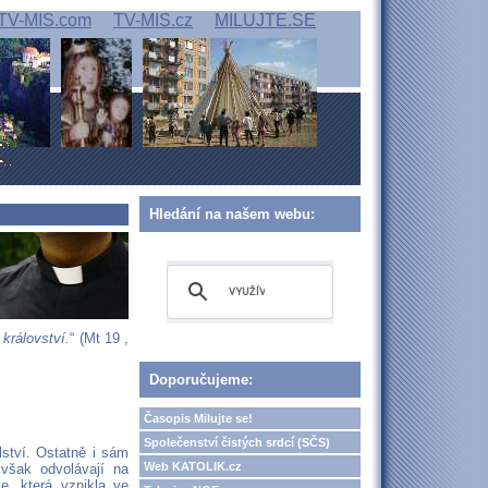
TV-MIS.com
TV-MIS.cz
MILUJTE.SE
Hledání na našem webu:
 království.
“ (Mt 19 ,
Doporučujeme:
Časopis Milujte se!
Společenství čistých srdcí (SČS)
lství. Ostatně i sám
Web KATOLIK.cz
 však odvolávají na
e, která vznikla ve