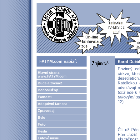
FATYM.com nabízí:
Karol Dučák
Povinný cel
Hlavní strana
církve, kte
www.FATYM.com
desetiletích
Katolickou 
Bude a zveme!
odvolávají 
Bohoslužby
totiž lidé 
takovými udě
Farnosti
12)
Adoptivní farnost
Zpravodaj
Bylo
Foto
Čili už Pán
Hesla
Pán Ježíš a
Lidové misie
skutečnost,