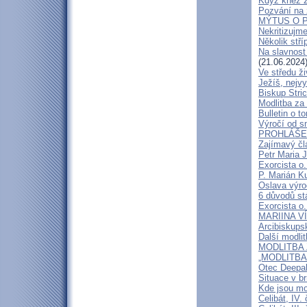
Když kněz 
Pozvání na 
MÝTUS O PE
Nekritizujm
Několik stří
Na slavnost
(21.06.2024
Ve středu ži
Ježíš, nejv
Biskup Stric
Modlitba za
Bulletin o to
Výročí od s
PROHLÁŠENÍ
Zajímavý čl
Petr Maria 
Exorcista o.
P. Marián Ku
Oslava výroč
6 důvodů st
Exorcista o.
MARIINA VÍT
Arcibiskups
Další modli
MODLITBA ZA
„MODLITBA
Otec Deepak
Situace v b
Kde jsou mo
Celibát, IV.