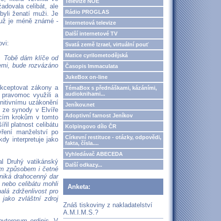
Televize NOE
adovala celibát, ale
Rádio PROGLAS
byli ženatí muži. Je
 už je méně známé -
Internetová televize
Další internetové TV
ovi:
Svatá země Izrael, virtuální pouť
Matice cyrilometodějská
u. Tobě dám klíče od
emi, bude rozvázáno
Časopis Immaculata
JukeBox on-line
akceptovat zákony a
TémaBox s přednáškami, kázáními,
audioknihami...
 pravomoc využili a
initivnímu uzákonění
Jeníkov.net
ž ze synody v Elvíře
Adoptivní farnost Jeníkov
jícím krokům v tomto
il platnost celibátu
Kolpingovo dílo ČR
vření manželství po
Církevní restituce - otázky, odpovědi,
dy interpretuje jako
fakta, čísla....
Vyhledávač ABECEDA
al Druhý vatikánský
Další odkazy...
ím způsobem i četné
niká drahocenný dar
nebo celibátu mohli
Anketa:
alá zdrženlivost pro
jako zvláštní zdroj
Znáš tiskoviny z nakladatelství
A.M.I.M.S.?
byterorum ordinis
. V