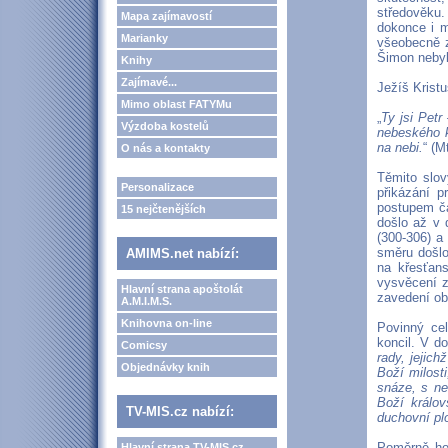
středověku.
Mapa zajímavostí
dokonce i m
Marianky
všeobecně z
Šimon nebyl 
Knihy
Zajímavé...
Ježíš Kristu
Mimo oblast FATYMu
„
Ty jsi Petr
Výzdoba kostelů
nebeského k
na nebi.
“ (M
O nás a kontakty
Těmito slov
Personalizace
přikázání p
postupem ča
15 nejčtenějších
došlo až v 
(300-306) a
směru došlo
AMIMS.net nabízí:
na křesťan
vysvěcení z
Hlavní strana apoštolát
zavedení ob
A.M.I.M.S.
Knihovna on-line
Povinný cel
koncil. V do
Comicsy
rady, jejic
Objednávky knih
Boží milost
snáze, s n
Boží králov
TV-MIS.cz nabízí:
duchovní pl
Poměrně hod
Hlavní strana TV-MIS.cz