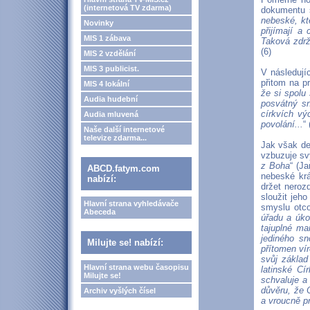
(internetová TV zdarma)
dokumentu s
nebeské, kt
Novinky
přijímají a
MIS 1 zábava
Taková zdrž
(6)
MIS 2 vzdělání
MIS 3 publicist.
V následují
přitom na pr
MIS 4 lokální
že si spolu 
Audia hudební
posvátný sn
církvích vý
Audia mluvená
povolání...
“ 
Naše další internetové
televize zdarma...
Jak však de
vzbuzuje sv
z Boha
“ (J
ABCD.fatym.com
nebeské kr
nabízí:
držet neroz
sloužit jeh
Hlavní strana vyhledávače
smyslu otco
Abeceda
úřadu a úko
tajuplné ma
jediného sn
Milujte se! nabízí:
přítomen ví
svůj základ
Hlavní strana webu časopisu
latinské C
Milujte se!
schvaluje a
důvěru, že 
Archiv vyšlých čísel
a vroucně pr