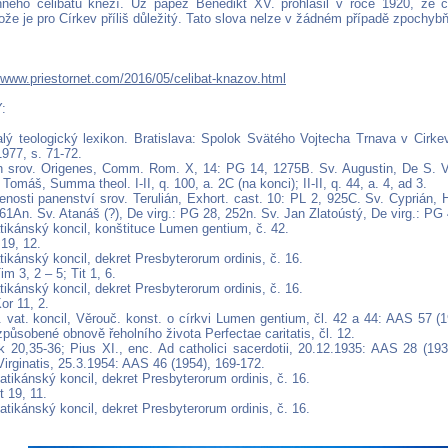
nného celibátu kněží. Už papež Benedikt XV. prohlásil v roce 1920, že c
ože je pro Církev příliš důležitý. Tato slova nelze v žádném případě zpochyb
//www.priestornet.com/2016/05/celibat-knazov.html
:
alý teologický lexikon. Bratislava: Spolok Svätého Vojtecha Trnava v Cirk
1977, s. 71-72.
h srov. Origenes, Comm. Rom. X, 14: PG 14, 1275B. Sv. Augustin, De S. Vi
 Tomáš, Summa theol. I-II, q. 100, a. 2C (na konci); II-II, q. 44, a. 4, ad 3.
nosti panenství srov. Terulián, Exhort. cast. 10: PL 2, 925C. Sv. Cyprián, 
1An. Sv. Atanáš (?), De virg.: PG 28, 252n. Sv. Jan Zlatoústý, De virg.: PG 
tikánský koncil, konštituce Lumen gentium, č. 42.
 19, 12.
tikánský koncil, dekret Presbyterorum ordinis, č. 16.
im 3, 2 – 5; Tit 1, 6.
tikánský koncil, dekret Presbyterorum ordinis, č. 16.
or 11, 2.
. vat. koncil, Věrouč. konst. o církvi Lumen gentium, čl. 42 a 44: AAS 57 (
způsobené obnově řeholního života Perfectae caritatis, čl. 12.
k 20,35-36; Pius XI., enc. Ad catholici sacerdotii, 20.12.1935: AAS 28 (193
irginatis, 25.3.1954: AAS 46 (1954), 169-172.
atikánský koncil, dekret Presbyterorum ordinis, č. 16.
t 19, 11.
atikánský koncil, dekret Presbyterorum ordinis, č. 16.