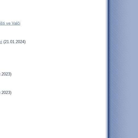
šti ve Valči
vi
(21.01.2024)
.2023)
.2023)