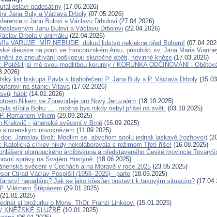
ufal oslaví padesátiny
(17.06.2026)
ění Jana Buly a Václava Drboly
(07.05.2026)
ference o Janu Bulovi a Václavu Drbolovi
(27.04.2026)
lahoslaveným Janu Bulovi a Václavu Drbolovi
(22.04.2026)
Václav Drbola v animáku
(22.04.2026)
Kuffa VARUJE: MÍR NEBUDE, dokud lidstvo neklekne před Bohem!
(07.04.202
ské diecéze na pouti ve francouzském Arsu, působišti sv. Jana Maria Vianne
inění ze zneužívání poškozují skutečné oběti, nevinné kněze
(17.03.2026)
u: Potěšil jsi mě svou modlitbou korunky / KORUNKA ODČIŇOVÁNÍ - Obětová
3.2026)
ský list biskupa Pavla k blahořečení P. Jana Buly a P. Václava Drboly
(15.03
oufarovi na stanici Vltava
(17.02.2026)
svůj hábit
(14.01.2026)
otcem Nikem ve Zpravodaje pro Nový Jeruzalém
(18.10.2025)
la slíbila Bohu ...., možná bys nikdy nebyl přišel na svět.
(03.10.2025)
 P. Romanem Vlkem
(29.09.2025)
n Kralovič - jáhenské svěcení v Brně
(16.09.2025)
e slovenským novoknězem
(11.09.2025)
doc. Jaroslav Brož: Modlím se, abychom spolu jednali laskavě (rozhovor)
(20
 Katolická církev nikdy nekolaborovala s režimem Třetí říše!
(16.08.2025)
ohlášení olomouckého arcibiskupa a představeného České provincie Tovaryš
hovní správy na Svatém Hostýně.
(18.06.2025)
áhenská svěcení v Čechách a na Moravě v roce 2025
(23.05.2025)
sor Ctirad Václav Pospíšil (1958–2025) - parte
(18.05.2025)
sťanství napadáno? Jak se jako křesťan postavit k takovým situacím?
(17.04.
 P. Vilémem Štěpánem
(29.01.2025)
(21.01.2025)
ednat si brožurku o Mons. ThDr. Franzi Linkeovi
(15.01.2025)
V KNĚŽSKÉ SLUŽBĚ
(10.01.2025)