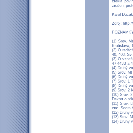
zřekla povi
zrušen, prot
Karol Dučák
Zdroj:
http:
POZNÁMKY
(1) Srov. M
Bratislava, 
(2) O radác
40, 403. Sv.
(3) O vzneše
4? 443B a 46
(4) Druhý va
(5) Srov. Mt
(6) Druhý va
(7) Srov. 1 T
(8) Druhý va
(9) Srov. 2 K
(10) Srov. 2
Dekret o při
(11) Srov. L
enc. Sacra V
(12) Druhý v
(13) Srov. M
(14) Druhý v