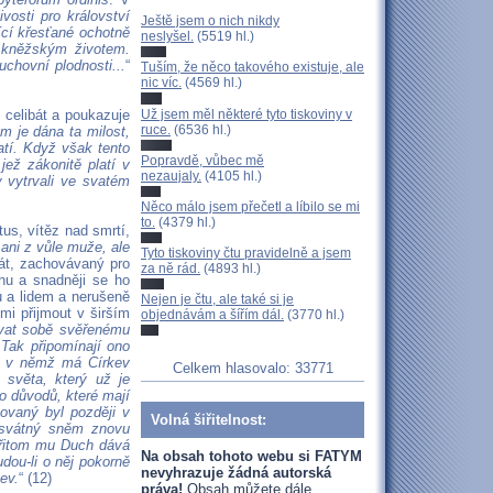
vosti pro království
Ještě jsem o nich nikdy
ící křesťané ochotně
neslyšel.
(5519 hl.)
 s kněžským životem.
chovní plodnosti...
“
Tuším, že něco takového existuje, ale
nic víc.
(4569 hl.)
Už jsem měl některé tyto tiskoviny v
 celibát a poukazuje
ruce.
(6536 hl.)
ým je dána ta milost,
natí. Když však tento
Popravdě, vůbec mě
jež zákonitě platí v
nezaujaly.
(4105 hl.)
y vytrvali ve svatém
Něco málo jsem přečetl a líbilo se mi
to.
(4379 hl.)
us, vítěz nad smrtí,
, ani z vůle muže, ale
Tyto tiskoviny čtu pravidelně a jsem
bát, zachovávaný pro
za ně rád.
(4893 hl.)
u a snadněji se ho
 a lidem a nerušeně
Nejen je čtu, ale také si je
mi přijmout v širším
objednávám a šířím dál.
(3770 hl.)
ovat sobě svěřenému
)
Tak připomínají ono
ě, v němž má Církev
Celkem hlasovalo: 33771
světa, který už je
o důvodů, které mají
čovaný byl později v
Volná šiřitelnost:
osvátný sněm znovu
 Přitom mu Duch dává
Na obsah tohoto webu si FATYM
dou-li o něj pokorně
nevyhrazuje žádná autorská
ev.
“ (12)
práva!
Obsah můžete dále