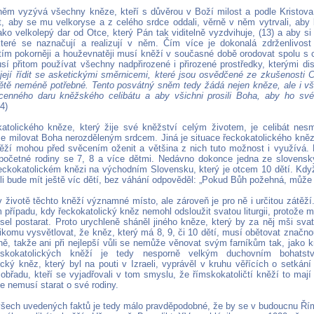
ěm vyzývá všechny kněze, kteří s důvěrou v Boží milost a podle Kristova 
bát, aby se mu velkoryse a z celého srdce oddali, věrně v něm vytrvali, aby 
ako velkolepý dar od Otce, který Pán tak viditelně vyzdvihuje, (13) a aby s
které se naznačují a realizují v něm. Čím více je dokonalá zdrženlivost
ím pokorněji a houževnatěji musí kněží v současné době orodovat spolu s c
usí přitom používat všechny nadpřirozené i přirozené prostředky, kterými dis
ejí řídit se asketickými směrnicemi, které jsou osvědčené ze zkušenosti C
tě neméně potřebné. Tento posvátný sněm tedy žádá nejen kněze, ale i vše
ocenného daru kněžského celibátu a aby všichni prosili Boha, aby ho své 
14)
atolického kněze, který žije své kněžství celým životem, je celibát ne
e milovat Boha nerozděleným srdcem. Jiná je situace řeckokatolického kně
něží mohou před svěcením oženit a většina z nich tuto možnost i využívá. 
početné rodiny se 7, 8 a více dětmi. Nedávno dokonce jedna ze slovenskýc
řeckokatolickém knězi na východním Slovensku, který je otcem 10 dětí. Kd
tli bude mít ještě víc dětí, bez váhání odpověděl: „Pokud Bůh požehná, může s
 životě těchto kněží významné místo, ale zároveň je pro ně i určitou zátěží.
případu, kdy řeckokatolický kněz nemohl odsloužit svatou liturgii, protože 
sel postarat. Proto urychleně sháněl jiného kněze, který by za něj mši svato
nikomu vysvětlovat, že kněz, který má 8, 9, či 10 dětí, musí obětovat značn
ně, takže ani při nejlepší vůli se nemůže věnovat svým farníkům tak, jako kn
mskokatolických kněží je tedy nesporně velkým duchovním bohatst
ický kněz, který byl na pouti v Izraeli, vyprávěl v kruhu věřících o setkán
obřadu, kteří se vyjadřovali v tom smyslu, že římskokatoličtí kněží to mají
e nemusí starat o své rodiny.
šech uvedených faktů je tedy málo pravděpodobné, že by se v budoucnu Řím