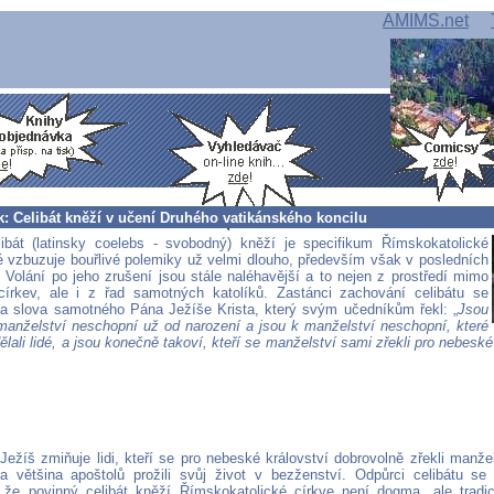
AMIMS.net
: Celibát kněží v učení Druhého vatikánského koncilu
ibát (latinsky coelebs - svobodný) kněží je specifikum Římskokatolické
ré vzbuzuje bouřlivé polemiky už velmi dlouho, především však v posledních
. Volání po jeho zrušení jsou stále naléhavější a to nejen z prostředí mimo
církev, ale i z řad samotných katolíků. Zastánci zachování celibátu se
na slova samotného Pána Ježíše Krista, který svým učedníkům řekl: „
Jsou
k manželství neschopní už od narození a jsou k manželství neschopní, které
lali lidé, a jsou konečně takoví, kteří se manželství sami zřekli pro nebeské
 Ježíš zmiňuje lidi, kteří se pro nebeské království dobrovolně zřekli manže
 většina apoštolů prožili svůj život v bezženství. Odpůrci celibátu se
 že povinný celibát kněží Římskokatolické církve není dogma, ale tradic