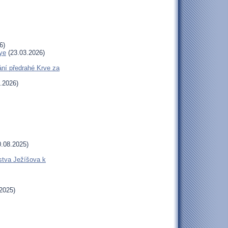
6)
ye
(23.03.2026)
ní předrahé Krve za
.2026)
.08.2025)
stva Ježíšova k
2025)