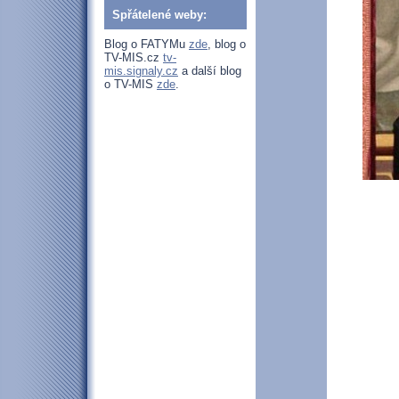
Spřátelené weby:
Blog o FATYMu
zde
, blog o
TV-MIS.cz
tv-
mis.signaly.cz
a další blog
o TV-MIS
zde
.