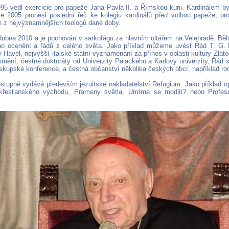
95 vedl exercicie pro papeže Jana Pavla II. a Římskou kurii. Kardinálem by
e 2005 pronesl poslední řeč ke kolegiu kardinálů před volbou papeže, pro
n z nejvýznamnějších teologů dané doby.
dubna 2010 a je pochován v sarkofágu za hlavním oltářem na Velehradě. Běh
ho ocenění a řádů z celého světa. Jako příklad můžeme uvést Řád T. G.
v Havel, nejvyšší italské státní vyznamenání za přínos v oblasti kultury Zlat
 umění, čestné doktoráty od Univerzity Palackého a Karlovy univerzity, Řád s
skupské konference, a čestná občanství několika českých obcí, například r
stupně vydává především jezuitské nakladatelství Refugium. Jako příklad opě
a křesťanského východu, Prameny světla, Umíme se modlit? nebo Profesor