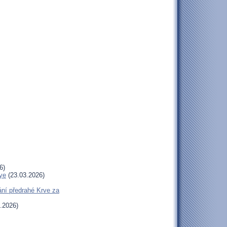
6)
ye
(23.03.2026)
ní předrahé Krve za
.2026)