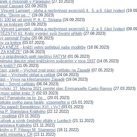
ánek o misionáři v Paraguayi
(27.10.2023)
Josef Cassant
(22.09.2023)
 Vincent Lampert - úloha a nezbytnost exorcistů 4., 5. a 6. část (video)
(19.09
ffa: "Divím se..."
(19.09.2023)
í 100 let od úmrtí P. A. C. Stojana
(19.09.2023)
át se knězem
(10.09.2023)
 Vincent Lampert - úloha a nezbytnost exorcistů 1., 2. a 3. část (video)
(09.09
ĚZSTVÍ 61: Kněz vypráví svůj životní příběh
(27.08.2023)
ký seminář Praha
(20.08.2023)
tby za kněze
(03.07.2023)
 KNĚZE - kněží velmi potřebují naše modlitby
(18.06.2023)
 ZA KNĚZE“
(18.06.2023)
 o prázdninách opět navštíví FATYM
(01.06.2023)
rněnské diecézi před kněžským svěcením v roce 1937
(14.05.2023)
ji kněží?
(11.05.2023)
 část, závěr – Východ znal praxi celibátu na Západě
(07.05.2023)
. část – Východní obřad a celibát
(24.04.2023)
. část – Vývoj na křesťanském Západě
(19.04.2023)
část – Smysl celibátu
(06.04.2023)
zyński: 27. března 2021 zemřel otec Emmanuelle Cueto Ramos
(27.03.2023)
 musí sdílet kněz ?!
(02.03.2023)
ze? Pamatujte na to, že…
(20.01.2023)
otkáte svého pana faráře, vzpomeňte si
(15.01.2023)
íčku papeži Benediktovi XVI. i Vy?
(03.01.2023)
a P. Stanislava Krátkého
(22.12.2022)
 modlitbě
(23.11.2022)
Kolísek a vznik českého oltáře v Lurdech
(21.11.2022)
tanislava Krátkého
(21.11.2022)
nihy o P. Filipovi M. Stajnerovi
(18.11.2022)
arší minorita v ČR
(13.11.2022)