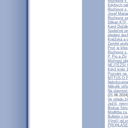
Rozhovor s 
Kdybych neby
Rozhovor s
Josef Maria
Rozhovor s
Děkan KTF, 
Karol Dučák:
Společné pr
předání duc
Kněžská a j
Zemřel profe
Proč je kře
Rozhovor s
P. Pio a Zlý
Možnost obj
NEJTĚŽŠÍ 
Když kněz 
Pozvání na 
MÝTUS O PE
Nekritizujm
Několik stří
Na slavnost
(21.06.2024
Ve středu ži
Ježíš, nejv
Biskup Stric
Modlitba za
Bulletin o to
Výročí od s
PROHLÁŠENÍ