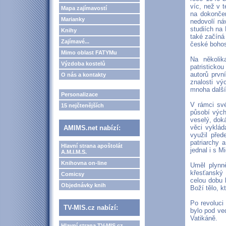
víc, než v 
Mapa zajímavostí
na dokončen
Marianky
nedovolí ná
studiích na
Knihy
také začíná
Zajímavé...
české bohos
Mimo oblast FATYMu
Na několik
Výzdoba kostelů
patristickou
autorů prvn
O nás a kontakty
znalosti vý
mnoha další
Personalizace
V rámci své
15 nejčtenějších
působí vých
veselý, dok
věci vyklád
AMIMS.net nabízí:
využil před
patriarchy 
Hlavní strana apoštolát
jednal i s 
A.M.I.M.S.
Knihovna on-line
Uměl plynn
křesťanský 
Comicsy
celou dobu 
Objednávky knih
Boží tělo, k
Po revoluci
TV-MIS.cz nabízí:
bylo pod ve
Vatikáně.
Hlavní strana TV-MIS.cz