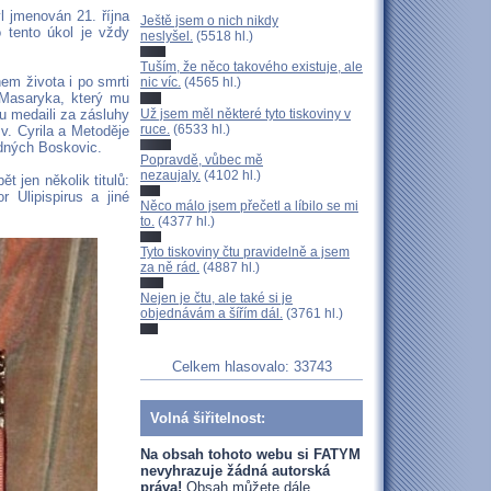
l jmenován 21. října
Ještě jsem o nich nikdy
 tento úkol je vždy
neslyšel.
(5518 hl.)
Tuším, že něco takového existuje, ale
em života i po smrti
nic víc.
(4565 hl.)
 Masaryka, který mu
Už jsem měl některé tyto tiskoviny v
ou medaili za zásluhy
ruce.
(6533 hl.)
v. Cyrila a Metoděje
odných Boskovic.
Popravdě, vůbec mě
nezaujaly.
(4102 hl.)
t jen několik titulů:
 Ulipispirus a jiné
Něco málo jsem přečetl a líbilo se mi
to.
(4377 hl.)
Tyto tiskoviny čtu pravidelně a jsem
za ně rád.
(4887 hl.)
Nejen je čtu, ale také si je
objednávám a šířím dál.
(3761 hl.)
Celkem hlasovalo: 33743
Volná šiřitelnost:
Na obsah tohoto webu si FATYM
nevyhrazuje žádná autorská
práva!
Obsah můžete dále