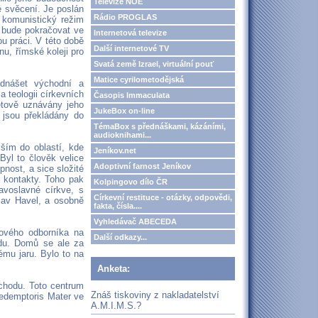
Televize NOE
é svěcení. Je poslán
Rádio PROGLAS
 komunistický režim
e bude pokračovat ve
Internetová televize
u práci. V této době
Další internetové TV
u, římské koleji pro
Svatá země Izrael, virtuální pouť
Matice cyrilometodějská
ednášet východní a
a teologii církevních
Časopis Immaculata
větově uznávány jeho
JukeBox on-line
 jsou překládány do
TémaBox s přednáškami, kázáními,
audioknihami...
ším do oblastí, kde
Jeníkov.net
Byl to člověk velice
Adoptivní farnost Jeníkov
nost, a sice složité
 kontakty. Toho pak
Kolpingovo dílo ČR
avoslavné církve, s
Církevní restituce - otázky, odpovědi,
lav Havel, a osobně
fakta, čísla....
Vyhledávač ABECEDA
ového odborníka na
Další odkazy...
odu. Domů se ale za
ému jaru. Bylo to na
Anketa:
ýchodu. Toto centrum
Znáš tiskoviny z nakladatelství
edemptoris Mater ve
A.M.I.M.S.?