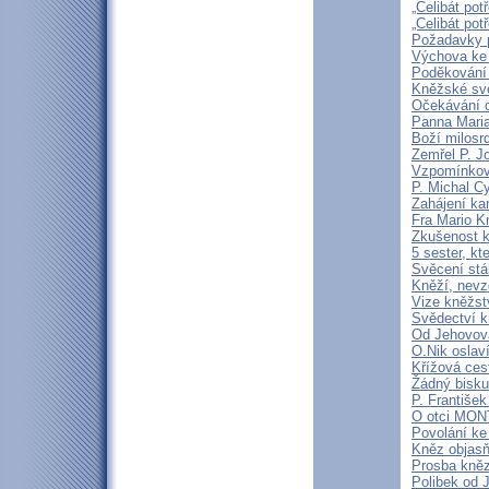
„Celibát pot
„Celibát pot
Požadavky p
Výchova ke 
Poděkování 
Kněžské svě
Očekávání o
Panna Maria
Boží milosrd
Zemřel P. J
Vzpomínková
P. Michal C
Zahájení ka
Fra Mario K
Zkušenost k
5 sester, kt
Svěcení stá
Kněží, nevz
Vize kněžstv
Svědectví kn
Od Jehovova
O.Nik oslav
Křížová cest
Žádný bisku
P. František
O otci MO
Povolání ke
Kněz objasň
Prosba kně
Polibek od J