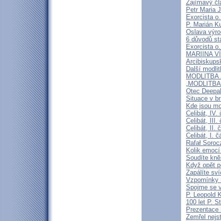
Zajímavý čl
Petr Maria 
Exorcista o.
P. Marián Ku
Oslava výroč
6 důvodů st
Exorcista o.
MARIINA VÍT
Arcibiskups
Další modli
MODLITBA ZA
„MODLITBA
Otec Deepak
Situace v b
Kde jsou mo
Celibát, IV.
Celibát, III
Celibát, II
Celibát, I. 
Rafał Soroc
Kolik emocí
Soudíte kně
Když opět p
Zapálíte sv
Vzpomínky n
Spojme se v
P. Leopold 
100 let P. S
Prezentace k
Zemřel nejst