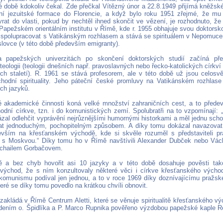
té době kdokoliv čekal. Zde přečkal Vítězný únor a 22.8.1949 přijímá kněžsk
í jezuitské formace do Florencie, a když bylo roku 1951 zřejmé, že mu
vrat do vlasti, pokud by nechtěl ihned skončit ve vězení, je rozhodnuto, ž
 Papežském orientálním institutu v Římě, kde r. 1955 obhajuje svou doktorsko
 spolupracovat s Vatikánským rozhlasem a stává se spirituálem v Nepomucen
lovce (v této době především emigranty).
a papežských univerzitách po skončení doktorských studií začíná př
 teologii (teologii dnešních např. pravoslavných nebo řecko-katolických církví 
ích staletí). R. 1961 se stává profesorem, ale v této době už jsou celos
chodní spirituality. Jeho páteční české promluvy na Vatikánském rozhlase
ch jazyků.
 akademické činnosti koná velké množství zahraničních cest, a to předev
odní církve, tzn. i do komunistických zemí. Spolubratři na to vzpomínají: „
ázal odlehčit vyprávění nejrůznějšími humornými historkami a měl jednu schop
at jednoduchým, pochopitelným způsobem. A díky tomu dokázal navazovat
evším na křesťanském východě, kde si skvěle rozuměl s představiteli pr
a s Moskvou.“ Díky tomu ho v Římě navštívili Alexander Dubček nebo Vác
Michailem Gorbačovem.
ě a bez chyb hovořit asi 10 jazyky a v této době dosahuje pověsti tak
východ, že s ním konzultovaly některé věci i církve křesťanského vých
komunismu podíval jen jednou, a to v roce 1969 díky doznívajícímu pražsk
teré se díky tomu povedlo na krátkou chvíli obnovit.
 zakládá v Římě Centrum Aletti, které se věnuje spiritualitě křesťanského v
dením o. Špidlíka a P. Marco Rupnika pověřeno výzdobou papežské kaple R