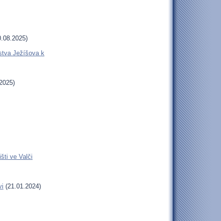
.08.2025)
stva Ježíšova k
2025)
šti ve Valči
vi
(21.01.2024)