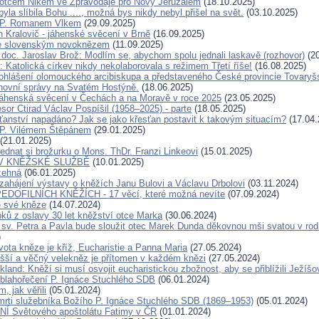
otcem Nikem ve Zpravodaje pro Nový Jeruzalém
(18.10.2025)
la slíbila Bohu ...., možná bys nikdy nebyl přišel na svět.
(03.10.2025)
 P. Romanem Vlkem
(29.09.2025)
n Kralovič - jáhenské svěcení v Brně
(16.09.2025)
e slovenským novoknězem
(11.09.2025)
doc. Jaroslav Brož: Modlím se, abychom spolu jednali laskavě (rozhovor)
(20
 Katolická církev nikdy nekolaborovala s režimem Třetí říše!
(16.08.2025)
ohlášení olomouckého arcibiskupa a představeného České provincie Tovaryš
hovní správy na Svatém Hostýně.
(18.06.2025)
áhenská svěcení v Čechách a na Moravě v roce 2025
(23.05.2025)
sor Ctirad Václav Pospíšil (1958–2025) - parte
(18.05.2025)
sťanství napadáno? Jak se jako křesťan postavit k takovým situacím?
(17.04.
 P. Vilémem Štěpánem
(29.01.2025)
(21.01.2025)
ednat si brožurku o Mons. ThDr. Franzi Linkeovi
(15.01.2025)
V KNĚŽSKÉ SLUŽBĚ
(10.01.2025)
žehná
(06.01.2025)
zahájení výstavy o kněžích Janu Bulovi a Václavu Drbolovi
(03.11.2024)
DOFILNÍCH KNĚŽÍCH - 17 věcí, které možná nevíte
(07.09.2024)
e své kněze
(14.07.2024)
pků z oslavy 30 let kněžství otce Marka
(30.06.2024)
 sv. Petra a Pavla bude sloužit otec Marek Dunda děkovnou mši svatou v rodi
)
vota kněze je kříž, Eucharistie a Panna Maria
(27.05.2024)
yšší a věčný velekněz je přítomen v každém knězi
(27.05.2024)
kland: Kněží si musí osvojit eucharistickou zbožnost, aby se přiblížili Ježíšo
 blahořečení P. Ignáce Stuchlého SDB
(06.01.2024)
m, jak věřili
(05.01.2024)
mrti služebníka Božího P. Ignáce Stuchlého SDB (1869–1953)
(05.01.2024)
 Světového apoštolátu Fatimy v ČR
(01.01.2024)