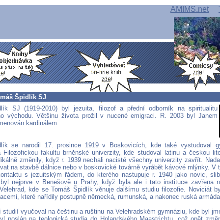
AMIMS.net
omáš Špidlík SJ
ík SJ (1919-2010) byl jezuita, filozof a přední odborník na spiritualitu
o východu. Většinu života prožil v nucené emigraci. R. 2003 byl Janem
jmenován kardinálem.
lík se narodil 17. prosince 1919 v Boskovicích, kde také vystudoval 
 Filozofickou fakultu brněnské univerzity, kde studoval latinu a českou lit
dikálně změnily, když r. 1939 nechali nacisté všechny univerzity zavřít. Nad
vat na stavbě dálnice nebo v boskovické továrně vyrábět kávové mlýnky. V 
ontaktu s jezuitským řádem, do kterého nastupuje r. 1940 jako novic, sli
 byl nejprve v Benešově u Prahy, když byla ale i tato instituce zavřena 
 Velehrad, kde se Tomáš Špidlík věnuje dalšímu studiu filozofie. Noviciát by
acemi, které nařídily postupně německá, rumunská, a nakonec ruská armáda
 studií vyučoval na češtinu a ruštinu na Velehradském gymnáziu, kde byl j
yl poslán na teologická studia do Holandského Maastrichtu, což opět změn