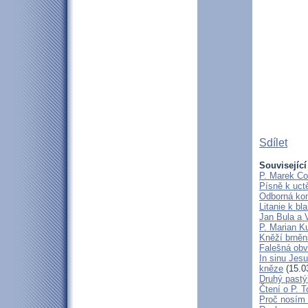
Sdílet
Související
P. Marek Co
Písně k uct
Odborná kon
Litanie k b
Jan Bula a 
P. Marian 
Kněží brněn
Falešná obv
In sinu Jes
kněze
(15.0
Druhý pastýř
Čtení o P. T
Proč nosím 