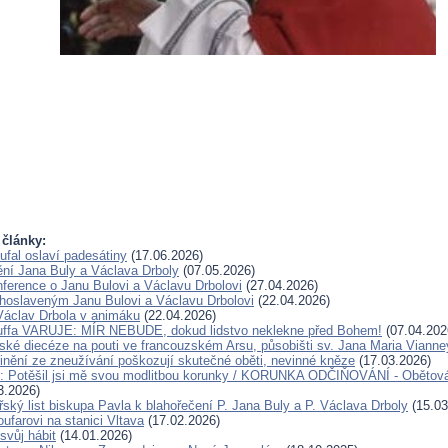
 články:
ufal oslaví padesátiny
(17.06.2026)
ění Jana Buly a Václava Drboly
(07.05.2026)
ference o Janu Bulovi a Václavu Drbolovi
(27.04.2026)
lahoslaveným Janu Bulovi a Václavu Drbolovi
(22.04.2026)
Václav Drbola v animáku
(22.04.2026)
Kuffa VARUJE: MÍR NEBUDE, dokud lidstvo neklekne před Bohem!
(07.04.202
ské diecéze na pouti ve francouzském Arsu, působišti sv. Jana Maria Vianne
inění ze zneužívání poškozují skutečné oběti, nevinné kněze
(17.03.2026)
u: Potěšil jsi mě svou modlitbou korunky / KORUNKA ODČIŇOVÁNÍ - Obětová
3.2026)
ský list biskupa Pavla k blahořečení P. Jana Buly a P. Václava Drboly
(15.03
oufarovi na stanici Vltava
(17.02.2026)
svůj hábit
(14.01.2026)