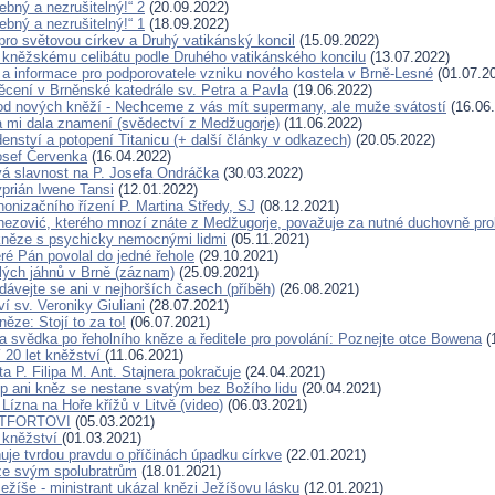
řebný a nezrušitelný!“ 2
(20.09.2022)
řebný a nezrušitelný!“ 1
(18.09.2022)
ro světovou církev a Druhý vatikánský koncil
(15.09.2022)
kněžskému celibátu podle Druhého vatikánského koncilu
(13.07.2022)
a informace pro podporovatele vzniku nového kostela v Brně-Lesné
(01.07.2
cení v Brněnské katedrále sv. Petra a Pavla
(19.06.2022)
d nových kněží - Nechceme z vás mít supermany, ale muže svátostí
(16.06
 mi dala znamení (svědectví z Medžugorje)
(11.06.2022)
enství a potopení Titanicu (+ další články v odkazech)
(20.05.2022)
osef Červenka
(16.04.2022)
 slavnost na P. Josefa Ondráčka
(30.03.2022)
yprián Iwene Tansi
(12.01.2022)
nonizačního řízení P. Martina Středy, SJ
(08.12.2021)
nezović, kterého mnozí znáte z Medžugorje, považuje za nutné duchovně pro
něze s psychicky nemocnými lidmi
(05.11.2021)
eré Pán povolal do jedné řehole
(29.10.2021)
lých jáhnů v Brně (záznam)
(25.09.2021)
dávejte se ani v nejhorších časech (příběh)
(26.08.2021)
í sv. Veroniky Giuliani
(28.07.2021)
ěze: Stojí to za to!
(06.07.2021)
 svědka po řeholního kněze a ředitele pro povolání: Poznejte otce Bowena
(
í 20 let kněžství
(11.06.2021)
a P. Filipa M. Ant. Stajnera pokračuje
(24.04.2021)
p ani kněz se nestane svatým bez Božího lidu
(20.04.2021)
 Lízna na Hoře křížů v Litvě (video)
(06.03.2021)
NTFORTOVI
(05.03.2021)
 kněžství
(01.03.2021)
uje tvrdou pravdu o příčinách úpadku církve
(22.01.2021)
ze svým spolubratrům
(18.01.2021)
ežíše - ministrant ukázal knězi Ježíšovu lásku
(12.01.2021)