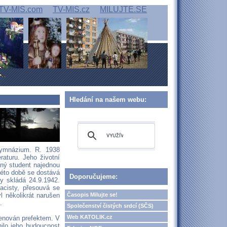
TV-MIS.com
TV-MIS.cz
MILUJTE.SE
Hledání na našem webu:
gymnázium. R. 1938
eraturu. Jeho životní
aný student najednou
této době se dostává
Doporučujeme:
by skládá 24.9.1942.
nacisty, přesouvá se
Časopis Milujte se!
l několikrát narušen
.
Společenství čistých srdcí (SČS)
Web KATOLIK.cz
menován prefektem. V
ilo jeho budoucnost