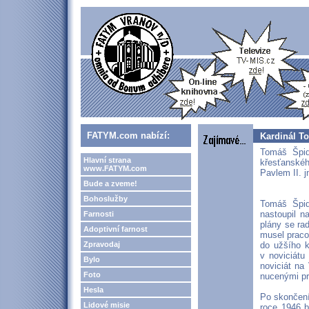
FATYM.com nabízí:
Kardinál T
Tomáš Špidl
Hlavní strana
křesťanskéh
www.FATYM.com
Pavlem II. 
Bude a zveme!
Bohoslužby
Tomáš Špid
nastoupil na
Farnosti
plány se ra
Adoptivní farnost
musel praco
Zpravodaj
do užšího k
v noviciátu
Bylo
noviciát na
Foto
nucenými pr
Hesla
Po skončení
Lidové misie
roce 1946 b