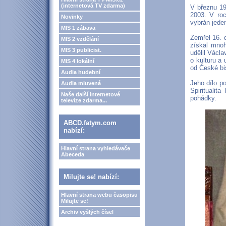
(internetová TV zdarma)
V březnu 19
2003. V roc
Novinky
vybrán jede
MIS 1 zábava
Zemřel 16. 
MIS 2 vzdělání
získal mno
MIS 3 publicist.
udělil Václa
o kulturu a
MIS 4 lokální
od České bi
Audia hudební
Jeho dílo po
Audia mluvená
Spiritualit
Naše další internetové
pohádky.
televize zdarma...
ABCD.fatym.com
nabízí:
Hlavní strana vyhledávače
Abeceda
Milujte se! nabízí:
Hlavní strana webu časopisu
Milujte se!
Archiv vyšlých čísel