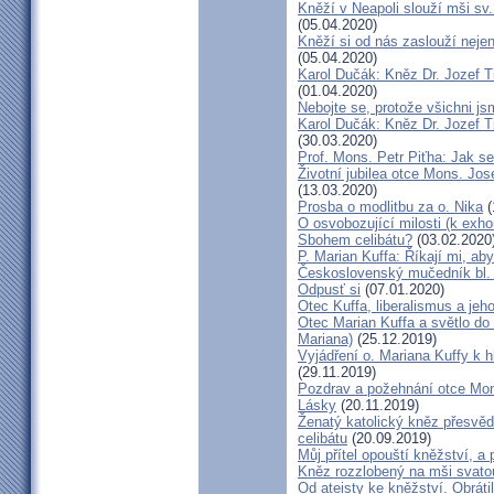
Kněží v Neapoli slouží mši sv. 
(05.04.2020)
Kněží si od nás zaslouží nejen
(05.04.2020)
Karol Dučák: Kněz Dr. Jozef Ti
(01.04.2020)
Nebojte se, protože všichni j
Karol Dučák: Kněz Dr. Jozef Ti
(30.03.2020)
Prof. Mons. Petr Piťha: Jak s
Životní jubilea otce Mons. Jos
(13.03.2020)
Prosba o modlitbu za o. Nika
(
O osvobozující milosti (k exho
Sbohem celibátu?
(03.02.2020
P. Marian Kuffa: Říkají mi, aby
Československý mučedník bl.
Odpusť si
(07.01.2020)
Otec Kuffa, liberalismus a jeho
Otec Marian Kuffa a světlo do
Mariana)
(25.12.2019)
Vyjádření o. Mariana Kuffy k 
(29.11.2019)
Pozdrav a požehnání otce Mont
Lásky
(20.11.2019)
Ženatý katolický kněz přesvěd
celibátu
(20.09.2019)
Můj přítel opouští kněžství, a
Kněz rozzlobený na mši svatou
Od ateisty ke kněžství. Obrátil