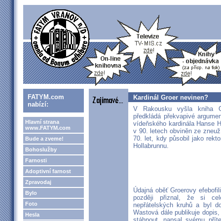
FATYM.com
Kardinál Groer nevinen?
nabízí:
V Rakousku vyšla kniha Ga
předkládá překvapivé argume
Hlavní strana
vídeňského kardinála Hanse H
www.FATYM.com
v 90. letech obviněn ze zneuž
70. let, kdy působil jako rekt
Bude a zveme!
Hollabrunnu.
Bohoslužby
Farnosti
Adoptivní farnost
Zpravodaj
Údajná oběť Groerovy efebofili
Bylo
později přiznal, že si c
Foto
nepřátelských kruhů a byl do
Wastová dále publikuje dopis,
Hesla
stáhnout, napsal svému příte