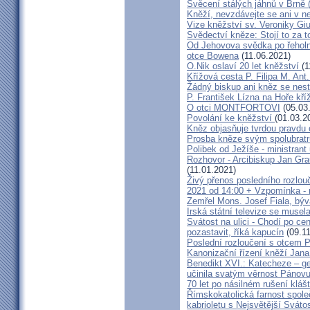
Svěcení stálých jáhnů v Brně
Kněží, nevzdávejte se ani v ne
Vize kněžství sv. Veroniky Giu
Svědectví kněze: Stojí to za t
Od Jehovova svědka po řeholní
otce Bowena
(11.06.2021)
O.Nik oslaví 20 let kněžství
(1
Křížová cesta P. Filipa M. Ant
Žádný biskup ani kněz se nes
P. František Lízna na Hoře kříž
O otci MONTFORTOVI
(05.03
Povolání ke kněžství
(01.03.2
Kněz objasňuje tvrdou pravdu 
Prosba kněze svým spolubrat
Polibek od Ježíše - ministrant
Rozhovor - Arcibiskup Jan Gra
(11.01.2021)
Živý přenos posledního rozlouč
2021 od 14:00 + Vzpomínka - 
Zemřel Mons. Josef Fiala, býv
Irská státní televize se muse
Svátost na ulici - Chodí po cen
pozastavit, říká kapucín
(09.11
Poslední rozloučení s otcem 
Kanonizační řízení kněží Jana
Benedikt XVI.: Katecheze – ge
učinila svatým věrnost Pánovu
70 let po násilném rušení kláš
Římskokatolická farnost spole
kabrioletu s Nejsvětější Svátos