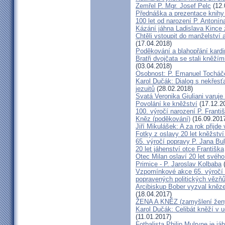
Zemřel P. Mgr. Josef Pelc
(12.
Přednáška a prezentace knihy 
100 let od narození P. Anton
Kázání jáhna Ladislava Kince 
Chtěli vstoupit do manželství a
(17.04.2018)
Poděkování a blahopřání kard
Bratři dvojčata se stali kněžím
(03.04.2018)
Osobnost: P. Emanuel Tocháč
Karol Dučák: Dialog s nekřesť
jezuitů
(28.02.2018)
Svatá Veronika Giuliani varuj
Povolání ke kněžství
(17.12.2
100. výročí narození P. Frant
Kněz (poděkování)
(16.09.201
Jiří Mikulášek: A za rok přijde
Fotky z oslavy 20 let kněžství
65. výročí popravy P. Jana Bu
20 let jáhenství otce Františka
Otec Milan oslaví 20 let svého
Primice - P. Jaroslav Kolbaba
(
Vzpomínkové akce 65. výročí 
popravených politických vězň
Arcibiskup Bober vyzval kněze
(18.04.2017)
ŽENA A KNĚZ (zamyšlení žen
Karol Dučák: Celibát kněží v 
(11.01.2017)
Fotbalista Philip Mulryne je 