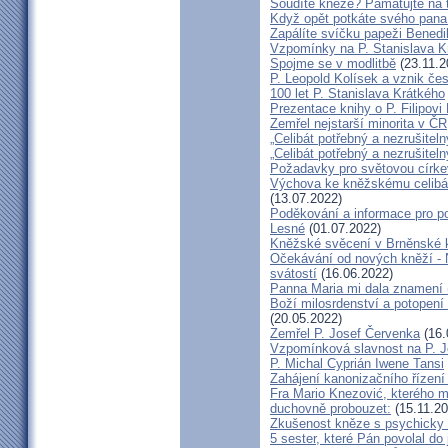
Soudíte kněze? Pamatujte na 
Když opět potkáte svého pana 
Zapálíte svíčku papeži Benedi
Vzpomínky na P. Stanislava K
Spojme se v modlitbě
(23.11.2
P. Leopold Kolísek a vznik če
100 let P. Stanislava Krátkého
Prezentace knihy o P. Filipovi
Zemřel nejstarší minorita v ČR
„Celibát potřebný a nezrušiteln
„Celibát potřebný a nezrušiteln
Požadavky pro světovou círke
Výchova ke kněžskému celibát
(13.07.2022)
Poděkování a informace pro po
Lesné
(01.07.2022)
Kněžské svěcení v Brněnské k
Očekávání od nových kněží -
svátostí
(16.06.2022)
Panna Maria mi dala znamení 
Boží milosrdenství a potopení 
(20.05.2022)
Zemřel P. Josef Červenka
(16.
Vzpomínková slavnost na P. 
P. Michal Cyprián Iwene Tansi
Zahájení kanonizačního řízení 
Fra Mario Knezović, kterého 
duchovně probouzet:
(15.11.20
Zkušenost kněze s psychicky
5 sester, které Pán povolal do