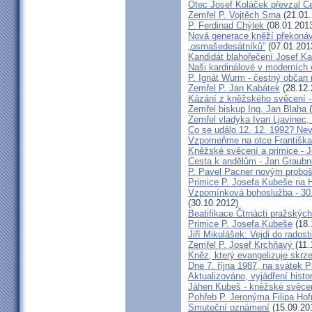
Otec Josef Koláček převzal C
Zemřel P. Vojtěch Srna
(21.01.
P. Ferdinad Chýlek
(08.01.201
Nová generace kněží překonáv
„osmašedesátníků”
(07.01.201
Kandidát blahořečení Josef K
Naši kardinálové v moderních
P. Ignát Wurm - čestný občan
Zemřel P. Jan Kabátek
(28.12.
Kázání z kněžského svěcení -
Zemřel biskup Ing. Jan Blaha
Zemřel vladyka Ivan Ljavinec,
Co se událo 12. 12. 1992? 
Vzpomeňme na otce Františka!
Kněžské svěcení a primice - 
Cesta k andělům - Jan Graubn
P. Pavel Pacner novým probo
Primice P. Josefa Kubeše na 
Vzpomínková bohoslužba - 30.
(30.10.2012)
Beatifikace Čtrnácti pražskýc
Primice P. Josefa Kubeše
(18.
Jiří Mikulášek: Vejdi do radost
Zemřel P. Josef Krchňavý
(11.
Kněz, který evangelizuje skr
Dne 7. října 1987, na svátek 
Aktualizováno, vyjádření histo
Jáhen Kubeš - kněžské svěce
Pohřeb P. Jeronýma Filipa Ho
Smuteční oznámení
(15.09.20