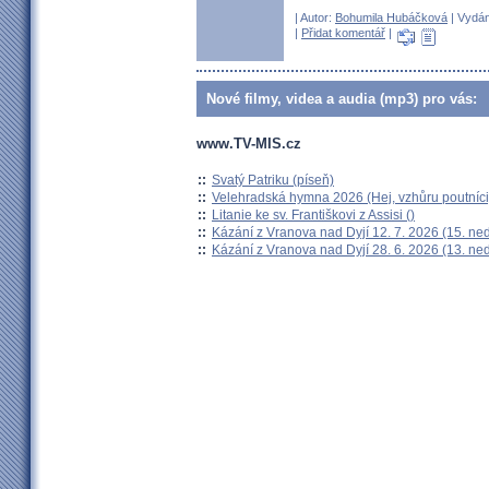
| Autor:
Bohumila Hubáčková
| Vydán
|
Přidat komentář
|
Nové filmy, videa a audia (mp3) pro vás:
www.TV-MIS.cz
::
Svatý Patriku (píseň)
::
Velehradská hymna 2026 (Hej, vzhůru poutníci
::
Litanie ke sv. Františkovi z Assisi ()
::
Kázání z Vranova nad Dyjí 12. 7. 2026 (15. ne
::
Kázání z Vranova nad Dyjí 28. 6. 2026 (13. ne