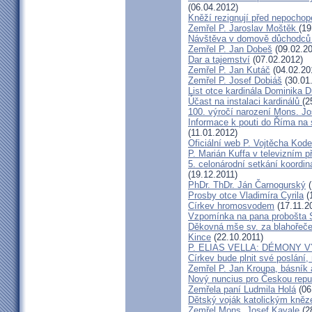
(06.04.2012)
Kněží rezignují před nepocho
Zemřel P. Jaroslav Moštěk
(19
Návštěva v domově důchodců 
Zemřel P. Jan Dobeš
(09.02.20
Dar a tajemství
(07.02.2012)
Zemřel P. Jan Kutáč
(04.02.20
Zemřel P. Josef Dobiáš
(30.01
List otce kardinála Dominika
Účast na instalaci kardinálů
(2
100. výročí narození Mons. Jo
Informace k pouti do Říma na
(11.01.2012)
Oficiální web P. Vojtěcha Kod
P. Marián Kuffa v televizním p
5. celonárodní setkání koordin
(19.12.2011)
PhDr. ThDr. Ján Čarnogurský
(
Prosby otce Vladimíra Cyrila
(
Církev hromosvodem
(17.11.2
Vzpomínka na pana probošta S
Děkovná mše sv. za blahořečen
Kince
(22.10.2011)
P. ELIAS VELLA: DÉMONY 
Církev bude plnit své poslání,
Zemřel P. Jan Kroupa, básník a
Nový nuncius pro Českou repu
Zemřela paní Ludmila Holá
(06
Dětský voják katolickým kně
Zemřel Mons. Josef Kavale
(2