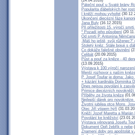
(14.04.2016)
Páteční pouť u Svaté brány R
Popularita ďábelských her roste
I kněží mohou vyhořet
(30.12.
Ukončení diecézní fáze kanoni
Jana Buly
(16.12.2015)
Při příležitosti 15. výročí smrt
* Pozadí jeho působení
(20.11
Od smrti P. Antonína Němčansk
„Máš ho ještě, svůj růženec?“ 
Stoletý kněz: Stále bojuji s ď
Co dokáže falešné obvinění
(2
Celibát
(20.09.2015)
Půst a pouť za kněze - 40 den
(13.09.2015)
Výstava k 100.výročí narození
Menší rozhovor s naším kně
P. Josef Toufar je doma: Jako
+ kázání kardinála Dominika 
Dnes nejsou povolání k zasvě
Primice diecézních novokněží
Příběhy ze života kněze
(01.0
Nejlepší dárek pro novokněze
Životní jubilea otce Mons. Jos
Otec Jiří vtipem hýří
(31.03.20
Kněží Jozef Maretta a Marián 
Povolání ke kněžství
(23.01.2
Výstava věnovaná Josefu Touf
Dokument Opři žebřík o nebe
(
Znamení doby pro apoštolát v