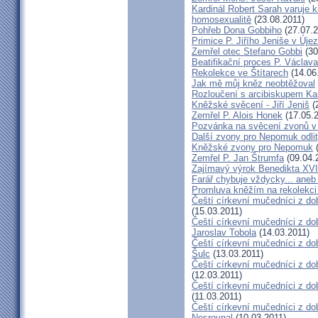
Kardinál Robert Sarah varuje k
homosexualitě
(23.08.2011)
Pohřeb Dona Gobbiho
(27.07.2
Primice P. Jiřího Jeniše v Úje
Zemřel otec Stefano Gobbi
(30
Beatifikační proces P. Václav
Rekolekce ve Štítarech
(14.06
Jak mě můj kněz neobtěžoval
Rozloučení s arcibiskupem 
Kněžské svěcení - Jiří Jeniš
(
Zemřel P. Alois Honek
(17.05.2
Pozvánka na svěcení zvonů v
Další zvony pro Nepomuk odlit
Kněžské zvony pro Nepomuk
(
Zemřel P. Jan Štrumfa
(09.04.
Zajímavý výrok Benedikta XVI
Farář chybuje vždycky... an
Promluva kněžím na rekolekci 
Čeští církevní mučedníci z do
(15.03.2011)
Čeští církevní mučedníci z do
Jaroslav Tobola
(14.03.2011)
Čeští církevní mučedníci z dob
Šulc
(13.03.2011)
Čeští církevní mučedníci z dob
(12.03.2011)
Čeští církevní mučedníci z do
(11.03.2011)
Čeští církevní mučedníci z do
Nesrovnal
(10.03.2011)