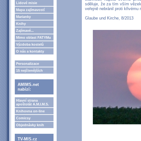
Lidové misie
sděluje, že za tím vším vězel
veřejně nebránil proti křivému 
Mapa zajímavostí
Marianky
Glaube und Kirche, 8/2013
Knihy
Zajímavé...
Mimo oblast FATYMu
Výzdoba kostelů
O nás a kontakty
Personalizace
15 nejčtenějších
AMIMS.net
nabízí:
Hlavní strana
apoštolát A.M.I.M.S.
Knihovna on-line
Comicsy
Objednávky knih
TV-MIS.cz