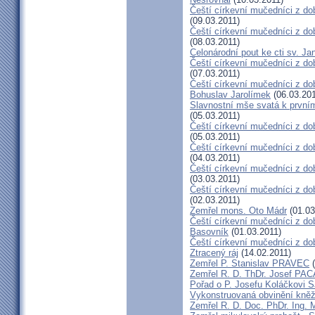
Čeští církevní mučedníci z dob
(09.03.2011)
Čeští církevní mučedníci z do
(08.03.2011)
Celonárodní pout ke cti sv. J
Čeští církevní mučedníci z dob
(07.03.2011)
Čeští církevní mučedníci z dob
Bohuslav Jarolímek
(06.03.201
Slavnostní mše svatá k prvním
(05.03.2011)
Čeští církevní mučedníci z do
(05.03.2011)
Čeští církevní mučedníci z do
(04.03.2011)
Čeští církevní mučedníci z dob
(03.03.2011)
Čeští církevní mučedníci z do
(02.03.2011)
Zemřel mons. Oto Mádr
(01.03
Čeští církevní mučedníci z dob
Basovník
(01.03.2011)
Čeští církevní mučedníci z d
Ztracený ráj
(14.02.2011)
Zemřel P. Stanislav PRAVEC
(
Zemřel R. D. ThDr. Josef PA
Pořad o P. Josefu Koláčkovi 
Vykonstruovaná obvinění kněž
Zemřel R. D. Doc. PhDr. Ing.