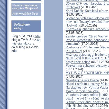
Děkan KTF, doc. Jaroslav Bro
Hlavní strana webu
(rozhovor)
(20.08.2025)
časopisu Milujte se!
Karol Dučák: Katolická církev 
Archiv vyšlých čísel
(16.08.2025)
Společné prohlášení olomouck
provincie Tovaryšstva Ježíšo
Spřátelené
Hostýně.
(18.06.2025)
weby:
Kněžská a jáhenská svěcení 
(23.05.2025)
Blog o FATYMu
zde
,
Zemřel profesor Ctirad Václav 
blog o TV-MIS.cz
tv-
Proč je křesťanství napadáno?
mis.signaly.cz
a
situacím?
(17.04.2025)
další blog o TV-MIS
Rozhovor s P. Vilémem Štěp
zde
.
P. Pio a Zlý
(21.01.2025)
Možnost objednat si brožurku 
NEJTĚŽŠÍ V KNĚŽSKÉ SLU
Když kněz žehná
(06.01.2025)
Pozvání na zahájení výstavy o
(03.11.2024)
MÝTUS O PEDOFILNÍCH KNĚŽÍC
(07.09.2024)
Nekritizujme své kněze
(14.07
Několik střípků z oslavy 30 le
Na slavnost sv. Petra a Pavl
svatou v rodišti ve Valči
(21.06
Ve středu života kněze je kříž
Ježíš, nejvyšší a věčný velek
Biskup Strickland: Kněží si mu
přiblížili Ježíšovi
(21.01.2024)