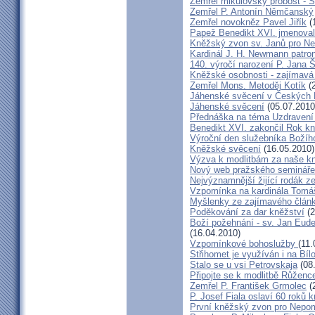
Zemřel mikulovský probošt - S
Zemřel P. Antonín Němčanský
Zemřel novokněz Pavel Jiřík
(
Papež Benedikt XVI. jmenova
Kněžský zvon sv. Janů pro N
Kardinál J. H. Newmann patro
140. výročí narození P. Jana
Kněžské osobnosti - zajímavá
Zemřel Mons. Metoděj Kotík
(2
Jáhenské svěcení v Českých 
Jáhenské svěcení
(05.07.2010
Přednáška na téma Uzdravení ž
Benedikt XVI. zakončil Rok k
Výroční den služebníka Božíh
Kněžské svěcení
(16.05.2010)
Výzva k modlitbám za naše k
Nový web pražského semináře
Nejvýznamnější žijící rodák 
Vzpomínka na kardinála Tomáš
Myšlenky ze zajímavého článk
Poděkování za dar kněžství
(2
Boží požehnání - sv. Jan Eud
(16.04.2010)
Vzpomínkové bohoslužby
(11.
Střihomet je využíván i na Bíl
Stalo se u vsi Petrovskaja
(08
Připojte se k modlitbě Růženc
Zemřel P. František Grmolec
(
P. Josef Fiala oslaví 60 roků 
První kněžský zvon pro Nepo