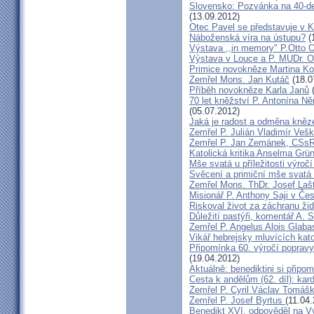
Slovensko: Pozvánka na 40-de
(13.09.2012)
Otec Pavel se představuje v K
Náboženská víra na ústupu?
(
Výstava ,,in memory" P.Otto 
Výstava v Louce a P. MUDr. O
Primice novokněze Martina K
Zemřel Mons. Jan Kutáč
(18.0
Příběh novokněze Karla Janů
(
70 let kněžství P. Antonína Ně
(05.07.2012)
Jaká je radost a odměna kněz
Zemřel P. Julián Vladimír Ve
Zemřel P. Jan Zemánek, CSs
Katolická kritika Anselma Grü
Mše svatá u příležitosti výroč
Svěcení a primiční mše svatá 
Zemřel Mons. ThDr. Josef Laš
Misionář P. Anthony Saji v Čes
Riskoval život za záchranu ži
Důležití pastýři, komentář A. 
Zemřel P. Angelus Alois Glab
Vikář hebrejsky mluvících kato
Připomínka 60. výročí popravy
(19.04.2012)
Aktuálně: benediktini si připom
Cesta k andělům (62. díl): kar
Zemřel P. Cyril Václav Tomá
Zemřel P. Josef Byrtus
(11.04
Benedikt XVI. odpověděl na V