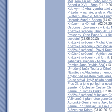
Měl jsem asi pět, nebo šest ro
Benedikt XVI. - Brno
(01.10.20
Kde vymírá víra, vymírá také 
Prázdniny na faře, aneb o. Vla
Sváteční slovo o. Marka Dun
Dobrodružství s Bohem
(14.07
Knězem na 40 hodin
(02.07.20
Osobnosti Znojemska – kněz
Kněžské svěcení, Brno 2013 +
Projev sv. Otce Pavla VI. k 
povolání
(23.06.2013)
Kněžské svěcení - Michal Cvi
Kněžské svěcení - Petr Václa
Kněžské svěcení - Pavel Kuc
Kněžské svěcení - Vojtěch Lo
Kněžské svěcení - Jiří Brtník
(
Jáhenské svěcení - Michal Se
Primice Jana Davida SAC
(13.
Umučený kněz Toufar z Číhošt
Návštěva o.Vladimíra v nemoc
Kdyby nad městem dlela kněžs
Co se stává, když někdo neod
Pius XI. a jeho pohled na nov
Zemřel P. Boleslav Česlav C
Zemřel P. Tomáš Prnka
(02.04
Kněžské svěcení Miloslava Ch
Velikonoční přání otce generál
Autorské čtení z knihy Jako 
Zemřel P. Stanislav Jiří Fiala,
Blázen pro Krista
(03.02.2013)