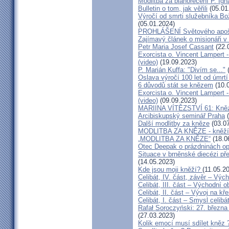
Modlitba za blahořečení P. I
Bulletin o tom, jak věřili
(05.01
Výročí od smrti služebníka B
(05.01.2024)
PROHLÁŠENÍ Světového apošt
Zajímavý článek o misionáři v
Petr Maria Josef Cassant
(22.
Exorcista o. Vincent Lampert -
(video)
(19.09.2023)
P. Marián Kuffa: "Divím se..."
(
Oslava výročí 100 let od úmrtí
6 důvodů stát se knězem
(10.
Exorcista o. Vincent Lampert -
(video)
(09.09.2023)
MARIINA VÍTĚZSTVÍ 61: Kněz v
Arcibiskupský seminář Praha
(
Další modlitby za kněze
(03.07
MODLITBA ZA KNĚZE - kněží v
„MODLITBA ZA KNĚZE“
(18.0
Otec Deepak o prázdninách o
Situace v brněnské diecézi p
(14.05.2023)
Kde jsou moji kněží?
(11.05.2
Celibát, IV. část, závěr – Výc
Celibát, III. část – Východní o
Celibát, II. část – Vývoj na 
Celibát, I. část – Smysl celibá
Rafał Soroczyński: 27. březn
(27.03.2023)
Kolik emocí musí sdílet kněz 