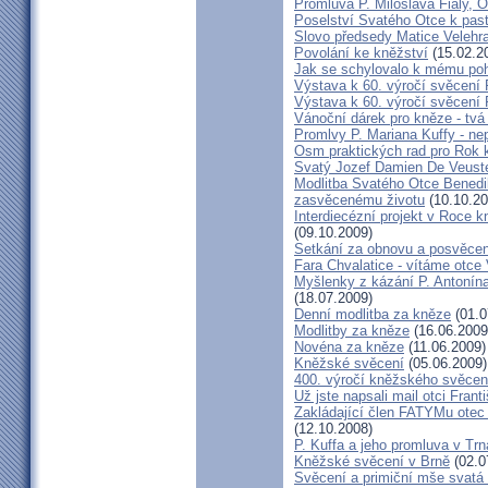
Promluva P. Miloslava Fialy, 
Poselství Svatého Otce k past
Slovo předsedy Matice Velehr
Povolání ke kněžství
(15.02.2
Jak se schylovalo k mému po
Výstava k 60. výročí svěcení 
Výstava k 60. výročí svěcení 
Vánoční dárek pro kněze - tvá
Promlvy P. Mariana Kuffy - ne
Osm praktických rad pro Rok 
Svatý Jozef Damien De Veust
Modlitba Svatého Otce Benedik
zasvěcenému životu
(10.10.20
Interdiecézní projekt v Roce 
(09.10.2009)
Setkání za obnovu a posvěcení
Fara Chvalatice - vítáme otce 
Myšlenky z kázání P. Antonín
(18.07.2009)
Denní modlitba za kněze
(01.0
Modlitby za kněze
(16.06.2009
Novéna za kněze
(11.06.2009)
Kněžské svěcení
(05.06.2009)
400. výročí kněžského svěcen
Už jste napsali mail otci Frant
Zakládající člen FATYMu otec 
(12.10.2008)
P. Kuffa a jeho promluva v Trna
Kněžské svěcení v Brně
(02.0
Svěcení a primiční mše svat