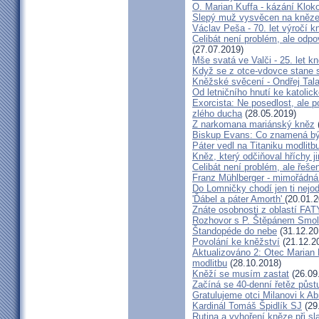
O. Marian Kuffa - kázání Klok
Slepý muž vysvěcen na kněz
Václav Peša - 70. let výročí
Celibát není problém, ale odp
(27.07.2019)
Mše svatá ve Valči - 25. let 
Když se z otce-vdovce stane s
Kněžské svěcení - Ondřej Tal
Od letničního hnutí ke katolic
Exorcista: Ne posedlost, ale 
zlého ducha
(28.05.2019)
Z narkomana mariánský kněz
Biskup Evans: Co znamená b
Páter vedl na Titaniku modlitb
Kněz, který odčiňoval hříchy j
Celibát není problém, ale řeše
Franz Mühlberger - mimořádná 
Do Lomničky chodí jen ti nejod
'Ďábel a páter Amorth'
(20.01.2
Znáte osobnosti z oblastí FA
Rozhovor s P. Štěpánem Smol
Štandopéde do nebe
(31.12.20
Povolání ke kněžství
(21.12.2
Aktualizováno 2: Otec Marian 
modlitbu
(28.10.2018)
Kněží se musím zastat
(26.09
Začíná se 40-denní řetěz půst
Gratulujeme otci Milanovi k 
Kardinál Tomáš Špidlík SJ
(29
Rutina a vyhoření kněze při sla