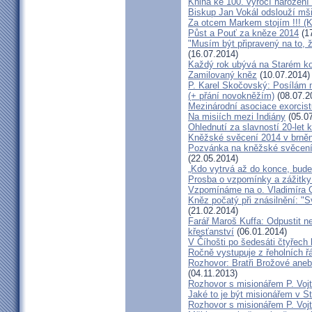
Kniha ke 100. výročí narození
Biskup Jan Vokál odslouží mši
Za otcem Markem stojím !!! (
Půst a Pouť za kněze 2014
(17
"Musím být připravený na to, 
(16.07.2014)
Každý rok ubývá na Starém kon
Zamilovaný kněz
(10.07.2014)
P. Karel Skočovský: Posílám
(+ přání novokněžím)
(08.07.2
Mezinárodní asociace exorcist
Na misiích mezi Indiány
(05.07
Ohlednutí za slavností 20-let 
Kněžské svěcení 2014 v brněns
Pozvánka na kněžské svěcení 
(22.05.2014)
„Kdo vytrvá až do konce, bude
Prosba o vzpomínky a zážitk
Vzpomínáme na o. Vladimíra C
Kněz počatý při znásilnění: "S
(21.02.2014)
Farář Maroš Kuffa: Odpustit ne
křesťanství
(06.01.2014)
V Číhošti po šedesáti čtyřech
Ročně vystupuje z řeholních řá
Rozhovor: Bratři Brožové aneb
(04.11.2013)
Rozhovor s misionářem P. Voj
Jaké to je být misionářem v St
Rozhovor s misionářem P. Voj