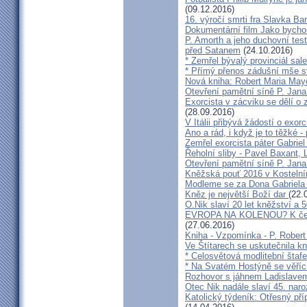
(09.12.2016)
16. výročí smrti fra Slavka Ba
Dokumentární film Jako bycho
P. Amorth a jeho duchovní test
před Satanem
(24.10.2016)
* Zemřel bývalý provinciál sa
* Přímý přenos zádušní mše s
Nová kniha: Robert Maria M
Otevření pamětní síně P. Jana
Exorcista v zácviku se dělí o
(28.09.2016)
V Itálii přibývá žádostí o exor
Ano a rád, i když je to těžké 
Zemřel exorcista páter Gabrie
Řeholní sliby - Pavel Baxant,
Otevření pamětní síně P. Jana
Kněžská pouť 2016 v Kostelní
Modleme se za Dona Gabriela
Kněz je největší Boží dar
(22.
O.Nik slaví 20 let kněžství a 5
EVROPA NA KOLENOU? K čemu 
(27.06.2016)
Kniha - Vzpomínka - P. Rober
Ve Štítarech se uskutečnila k
* Celosvětová modlitební štafe
* Na Svatém Hostýně se věříc
Rozhovor s jáhnem Ladislave
Otec Nik nadále slaví 45. naro
Katolický týdeník: Otřesný pří