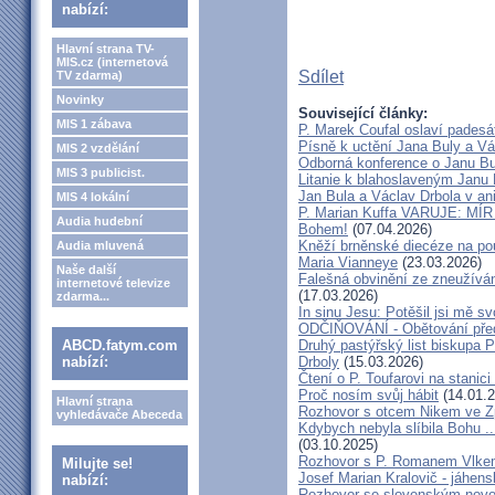
nabízí:
Hlavní strana TV-
MIS.cz (internetová
Sdílet
TV zdarma)
Novinky
Související články:
MIS 1 zábava
P. Marek Coufal oslaví padesá
Písně k uctění Jana Buly a Vá
MIS 2 vzdělání
Odborná konference o Janu Bul
MIS 3 publicist.
Litanie k blahoslaveným Janu 
Jan Bula a Václav Drbola v a
MIS 4 lokální
P. Marian Kuffa VARUJE: MÍR
Audia hudební
Bohem!
(07.04.2026)
Kněží brněnské diecéze na pou
Audia mluvená
Maria Vianneye
(23.03.2026)
Naše další
Falešná obvinění ze zneužíván
internetové televize
(17.03.2026)
zdarma...
In sinu Jesu: Potěšil jsi mě
ODČIŇOVÁNÍ - Obětování před
ABCD.fatym.com
Druhý pastýřský list biskupa P
nabízí:
Drboly
(15.03.2026)
Čtení o P. Toufarovi na stanici
Proč nosím svůj hábit
(14.01.2
Hlavní strana
Rozhovor s otcem Nikem ve Z
vyhledávače Abeceda
Kdybych nebyla slíbila Bohu ..
(03.10.2025)
Rozhovor s P. Romanem Vlk
Milujte se!
Josef Marian Kralovič - jáhen
nabízí:
Rozhovor se slovenským nov