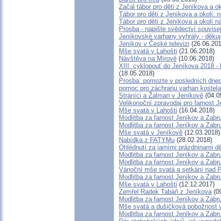
Začal tábor pro děti z Jeníkova a ok
Tábor pro děti z Jeníkova a okolí: n
Tábor pro děti z Jeníkova a okolí n
Prosba - napište svědectví souvise
Jeníkovské varhany vyhrály - děkuj
Jeníkov v České televizi
(26.06.201
Mše svatá v Lahošti
(21.06.2018)
Návštěva na Mírově
(10.06.2018)
XIII. cyklopouť do Jeníkova 2018 -
(18.05.2018)
Prosba: pomozte v posledních dnech
pomoc pro záchranu varhan kostela
Stráníci a Žalman v Jeníkově
(04.0
Velikonoční zpravodaj pro farnost 
Mše svatá v Lahošti
(16.04.2018)
Modlitba za farnost Jeníkov a Zabr
Modlitba za farnost Jeníkov a Zabr
Mše svatá v Jeníkově
(12.03.2018)
Nabídka z FATYMu
(28.02.2018)
Ohlédnutí za jarními prázdninami d
Modlitba za farnost Jeníkov a Zabr
Modlitba za farnost Jeníkov a Zabr
Vánoční mše svatá a setkání nad
Modlitba za farnost Jeníkov a Zabr
Mše svatá v Lahošti
(12.12.2017)
Zemřel Radek Tabáň z Jeníkova
(09
Modlitba za farnost Jeníkov a Zabr
Mše svatá a dušičková pobožnost 
Modlitba za farnost Jeníkov a Zabr