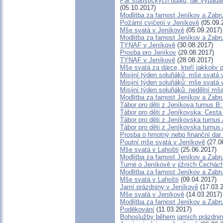
Pár statistických údajů, jak vypad
(05.10.2017)
Modlitba za farnost Jeníkov a Zabr
Požární cvičení v Jeníkově
(05.09.
Mše svatá v Jeníkově
(05.09.2017)
Modlitba za farnost Jeníkov a Zabr
TYNAF v Jeníkově
(30.08.2017)
Prosba pro Jeníkov
(29.08.2017)
TYNAF v Jeníkově
(28.08.2017)
Mše svatá za dárce, kteří jakkoliv p
Misijní týden soluňáků: mše svatá 
Misijní týden soluňáků: mše svatá
Misijní týden soluňáků: nedělní mš
Modlitba za farnost Jeníkov a Zabr
Tábor pro děti z Jeníkova turnus B:
Tábor pro děti z Jeníkovska: Cesta
Tábor pro děti z Jeníkovska turnus
Tábor pro děti z Jeníkovska turnus
Prosba o hmotný nebo finanční dar n
Poutní mše svatá v Jeníkově
(27.0
Mše svatá v Lahošti
(25.06.2017)
Modlitba za farnost Jeníkov a Zabr
Turné o Jeníkově v jižních Čechách
Modlitba za farnost Jeníkov a Zabr
Mše svatá v Lahošti
(09.04.2017)
Jarní prázdniny v Jeníkově
(17.03.
Mše svatá v Jeníkově
(14.03.2017)
Modlitba za farnost Jeníkov a Zabr
Poděkování
(11.03.2017)
Bohoslužby během jarních prázdnin