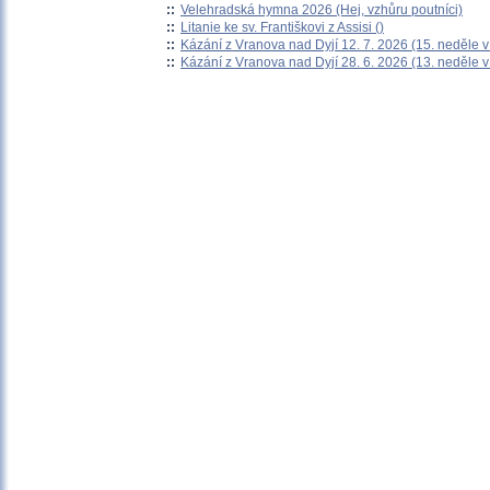
::
Velehradská hymna 2026 (Hej, vzhůru poutníci)
::
Litanie ke sv. Františkovi z Assisi ()
::
Kázání z Vranova nad Dyjí 12. 7. 2026 (15. neděle 
::
Kázání z Vranova nad Dyjí 28. 6. 2026 (13. neděle 