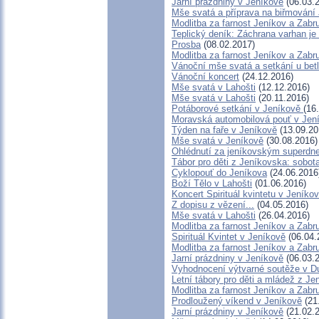
Jarní prázdniny v Jeníkově
(06.03.
Mše svatá a příprava na biřmování
Modlitba za farnost Jeníkov a Zabr
Teplický deník: Záchrana varhan je
Prosba
(08.02.2017)
Modlitba za farnost Jeníkov a Zabr
Vánoční mše svatá a setkání u bet
Vánoční koncert
(24.12.2016)
Mše svatá v Lahošti
(12.12.2016)
Mše svatá v Lahošti
(20.11.2016)
Potáborové setkání v Jeníkově
(16
Moravská automobilová pouť v Jen
Týden na faře v Jeníkově
(13.09.20
Mše svatá v Jeníkově
(30.08.2016)
Ohlédnutí za jeníkovským superd
Tábor pro děti z Jeníkovska: sobot
Cyklopouť do Jeníkova
(24.06.2016
Boží Tělo v Lahošti
(01.06.2016)
Koncert Spirituál kvintetu v Jeníko
Z dopisu z vězení...
(04.05.2016)
Mše svatá v Lahošti
(26.04.2016)
Modlitba za farnost Jeníkov a Zabr
Spirituál Kvintet v Jeníkově
(06.04.
Modlitba za farnost Jeníkov a Zabr
Jarní prázdniny v Jeníkově
(06.03.
Vyhodnocení výtvarné soutěže v 
Letní tábory pro děti a mládež z Jen
Modlitba za farnost Jeníkov a Zabr
Prodloužený víkend v Jeníkově
(21
Jarní prázdniny v Jeníkově
(21.02.