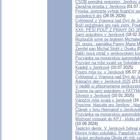
ČSOB pomáhá regionům: Jeníkov zv
Závažná prosba z Jeníkova
(01.07.
Prosba: pomozte vyhrát finanční po
posledních dní
(28.05.2026)
Cyklopouť z Vranova nad Dyjí do J
Boží požehnání pro naši zemi. Pout
XXII. PĚŠÍ POUŤ Z PRAHY DO J
Jarní prázdniny v Jeníkově
(18.02.
Rozloučili jsme se bratrem Michal
20. února - památka Panny Marie 
Zemřel pan Michal Stohl z Oseku
(
Další nová vitráž v jeníkovském ko
Pozvánka na moravskou automobil
Pozvání na mše svaté se Soluňáky
Krádež v Jeníkově
(10.07.2025)
Poutní mše sv. v Jeníkově
(05.07.2
Cyklopouť z Vranova nad Dyjí do J
Adorační den v Jeníkově 2025
(23.
V neděli si připomeneme jeníkovsk
Zveme na jarní prázdniny s FATY
Silvestr v Jeníkově
(10.01.2025)
Vánoční mše svatá v Jeníkově
(16.
Prosíme, hlasujte pro Jeníkov - hl
Článek v listu Heimatruf o Jeníkově
Pozvánka na moravskou automobil
Možnost vstoupit do KPJ - klubu př
(10.09.2024)
Teplický deník: V Jeníkově žehnal 
Misijní týden soluňáků: Papežský 
Kázání arcibiskupa Okola při mši s