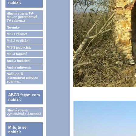
nabízí:
Hlavní strana TV-
MIS.cz (internetová
TV zdarma)
Novinky
MIS 1 zábava
MIS 2 vzdělání
MIS 3 publicist.
MIS 4 lokální
Audia hudební
Audia mluvená
Naše další
internetové televize
zdarma...
ABCD.fatym.com
nabízí:
Hlavní strana
vyhledávače Abeceda
Milujte se!
nabízí: