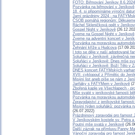
FOTO: Biřmování Jeníkov 8.6.2024
Pozvánka na biřmování v Jeníkově
18. 4. si připomínáme výroční dat
Jarní prázdniny 2024 - na FATYMs
ČSOB pomáhá regionům: Děkujeme
Ráchel Skleničková opět v Jeníkov
Gospel Night v Jeníkově
(26.12.202
Zveme na Gospel Night v Jeníkově
Zveme na adventní koncert v Jení
Pozvánka na moravskou automobil
Žehnání kříže u Hudcova
(17.09.20
I toto se děje v naší adoptované far
Soluňáci v Jeníkově: závěrečná ne
Soluňáci v Jeníkově: Dnes mše svat
Soluňáci v Jeníkově: Boží Tělo v 
DNES koncert FATYMských varhani
XVII. cyklopouť z Přímětic do Jen
Misijní list aneb píše se nám z Jen
Jarňáky s FATYMem v Jeníkově
(2
Zbořená kaple ve Všechlapech - pr
Mše svaté v jeníkovské farnosti b
Pozvánka na moravskou automobil
Zpravodajství z jeníkovské farnosti:
Misijní týden soluňáků: pozvánka 
(26.07.2022)
Prázdninový zpravodaj pro farnost
V Jeníkovském kostele sv. Petra a 
Poutní mše svatá v Jeníkově
(26.0
Další zázrak na přímluvu Panny Mar
Vánoční zpravodaj pro farnost Jen