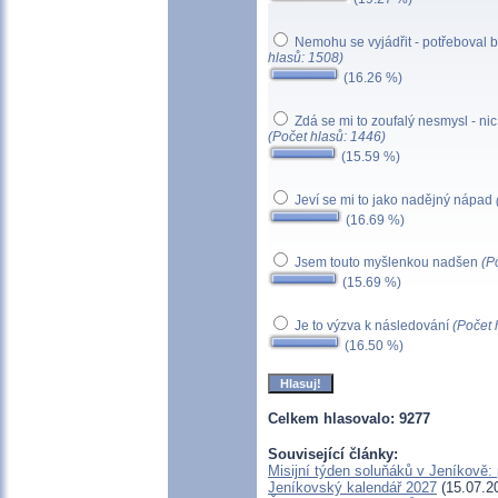
Nemohu se vyjádřit - potřeboval b
hlasů: 1508)
(16.26 %)
Zdá se mi to zoufalý nesmysl - nic
(Počet hlasů: 1446)
(15.59 %)
Jeví se mi to jako nadějný nápad
(16.69 %)
Jsem touto myšlenkou nadšen
(P
(15.69 %)
Je to výzva k následování
(Počet 
(16.50 %)
Celkem hlasovalo: 9277
Související články:
Misijní týden soluňáků v Jeníkově:
Jeníkovský kalendář 2027
(15.07.2