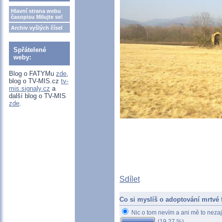
Hlavní strana webu
časopisu Milujte se!
Archiv vyšlých čísel
Spřátelené
weby:
Blog o FATYMu
zde
,
blog o TV-MIS.cz
tv-
mis.signaly.cz
a
další blog o TV-MIS
zde
.
Sdílet
Co si myslíš o adoptování mrtvé 
Nic o tom nevím a ani mě to neza
(19.27 %)