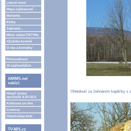
Lidové misie
Mapa zajímavostí
Marianky
Knihy
Zajímavé...
Mimo oblast FATYMu
Výzdoba kostelů
O nás a kontakty
Personalizace
15 nejčtenějších
AMIMS.net
nabízí:
Ohlédnutí za žehnáním kapličky v z
Hlavní strana
apoštolát A.M.I.M.S.
Knihovna on-line
Comicsy
Objednávky knih
TV-MIS.cz