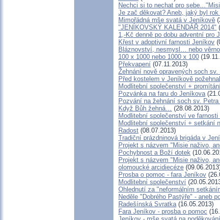
Nechci si to nechat pro sebe..."Mis
Je zač děkovat? Aneb, jaký byl rok
Mimořádná mše svatá v Jeníkově
(
"JENÍKOVSKÝ KALENDÁŘ 2014"
(
1,-Kč denně po dobu adventní pro 
Křest v adoptivní farnosti Jeníkov
(
Bláznovství, nesmysl… nebo věrno
100 x 1000 nebo 1000 x 100
(19.11
Překvapení
(07.11.2013)
Žehnání nově opravených soch sv. 
Před kostelem v Jeníkově požehna
Modlitební společenství + promítání
Pozvánka na faru do Jeníkova
(21.
Pozvání na žehnání soch sv. Petra
Když Bůh žehná…
(28.08.2013)
Modlitební společenství ve farnosti
Modlitební společenství + setkání n
Radost
(08.07.2013)
Tradiční prázdninová brigáda v Jen
Projekt s názvem "Misie naživo, an
Pochybnost a Boží dotek
(10.06.20
Projekt s názvem "Misie naživo, an
olomoucké arcidiecéze
(09.06.2013
Prosba o pomoc - fara Jeníkov
(26.
Modlitební společenství
(20.05.201
Ohlednutí za "neformálním setkání
Neděle "Dobrého Pastýře" - aneb po
Radešínská Svratka
(16.05.2013)
Fara Jeníkov - prosba o pomoc
(16.
Jeníkov - mše svatá na poděkován