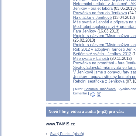
Neformální setkání v Jeníkově -
Jeníkov - ora et labora
(03.05.2013)
Pozvánka na faru do Jeníkova
(24.
Na otáčku v Jeníkově
(13.04.2013)
Mše svatá v Lahošti a příprava na s
Modlitební společenství + promítání
Fara Jeníkov
(16.03.2013)
Projekt s názvem "Misie naživo, ane
(25.02.2013)
Projekt s názvem "Misie naživo, an
Rok 2012 v adoptivní farnosti Jení
Betlémské světlo - Jeníkov 2012
(1
Mše svatá v Lahošti
(20.11.2012)
Pozvánka na promítání - fara Jeník
Svatováclavská mše svatá ve farno
V Jeníkově jsme s opravou fary zase
Jeníkov - oprava střechy kostela p
Řeholní sestřička z Jeníkova
(07.10
| Autor:
Bohumila Hubáčková
| Vydáno dne 
komentář
|
Nové filmy, videa a audia (mp3) pro vás:
www.TV-MIS.cz
::
Svatý Patriku (píseň)