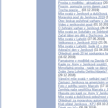
Prosba o modlitbu - aktualizace
(20
Prosím, pomozte svým darem zachr
Trocha poezie...
(03.12.2019)
Mše svatá v Jeníkově a dušičková 
Moravská pouť do Jeníkova 2019
(1
Otec biskup požehnal varhany v Je
Video z jeníkovské pouti
(01.10.201
O žehnání varhan v Jeníkově
(26.0
Mše svatá se Soluňáky ve Štěrbině
Začal tábor pro děti z Duchcova, Je
Mše svatá v Lahošti
(27.05.2019)
Velikonoce v Jeníkově 2019
(21.05
Mše svatá v Lahošti, bude již v úte
Adorační den v Jeníkově
(11.04.20
Ohlednutí aneb 20 let spolupráce f
(16.02.2019)
Pamatujme v modlitbě na Davida
(1
Kaple sv. Anny v Jeníkově soutěží
Mimořádná prosba - najde se dárce
Znáte Jana Lohelia Oehlschlägela?
(29.12.2018)
Vánoční mše svatá + setkání nad 
Zástupci Jeníkova na americkém ve
Foto z pohřbu sestry Marcely
(17.1
Zemřela naše sestřička Marcela z 
Hlasujte pro kapli sv. Anny V Jeník
Mše svatá a dušičková pobožnost 
Ohlédnutí za moravskou automobilo
Klub přátel Jeníkova - KPJ
(03.10.2
Dárek pro Irču
(05.08.2018)