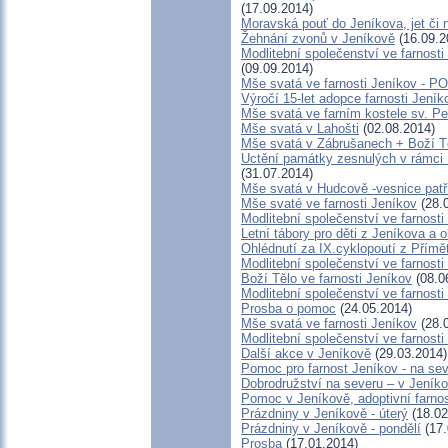
(17.09.2014)
Moravská pouť do Jeníkova, jet či 
Žehnání zvonů v Jeníkově
(16.09.2
Modlitební společenství ve farnosti
(09.09.2014)
Mše svatá ve farnosti Jeníkov -
Výročí 15-let adopce farnosti Jení
Mše svatá ve farním kostele sv. Pe
Mše svatá v Lahošti
(02.08.2014)
Mše svatá v Zábrušanech + Boží T
Uctění památky zesnulých v rámci 1
(31.07.2014)
Mše svatá v Hudcově -vesnice patří
Mše svaté ve farnosti Jeníkov
(28.
Modlitební společenství ve farnosti
Letní tábory pro děti z Jeníkova a 
Ohlédnutí za IX.cyklopoutí z Přímě
Modlitební společenství ve farnosti
Boží Tělo ve farnosti Jeníkov
(08.0
Modlitební společenství ve farnosti
Prosba o pomoc
(24.05.2014)
Mše svatá ve farnosti Jeníkov
(28.
Modlitební společenství ve farno
Další akce v Jeníkově
(29.03.2014)
Pomoc pro farnost Jeníkov - na se
Dobrodružství na severu – v Jeník
Pomoc v Jeníkově, adoptivní farn
Prázdniny v Jeníkově - úterý
(18.02
Prázdniny v Jeníkově - pondělí
(17.
Prosba
(17.01.2014)