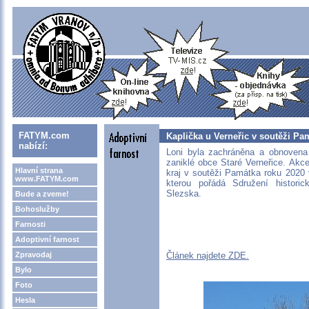
FATYM.com
Kaplička u Verneřic v soutěži Pa
nabízí:
Loni byla zachráněna a obnovena 
zaniklé obce Staré Verneřice. Ak
Hlavní strana
kraj v soutěži Památka roku 2020 
www.FATYM.com
kterou pořádá Sdružení histori
Slezska.
Bude a zveme!
Bohoslužby
Farnosti
Adoptivní farnost
Zpravodaj
Článek najdete ZDE.
Bylo
Foto
Hesla