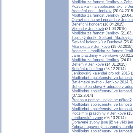
Modlitba za farnost Jeníkov a Zabr
Pozvánka - na společnou akci v Je
Adorační den - Jeníkov
(20.04.2015
Modlitba za farnost Jeníkov
(20.04.
Opraví sochu sv.Leonarda v Jeník
Benefiční koncert
(18.04.2015)
Víkend v Jeníkově
(31.03.2015)
Modlitba za farnost Jeníkov
(21.03.
Teplický deník: Setkání tříkrálový
Setkání koledníků v Duchově
(26.0
Mše svatá v Jeníkově
(19.02.2015)
Adorace + modlitba za farnost J
Jarní prázdniny v Jeníkově
(03.02.
Modlitba za farnost Jeníkov
(24.01.
Betlém v Jeníkově
(14.01.2015)
Setkání u betléma
(25.12.2014)
Jeníkovský kalendář pro rok 2015
(
Modlitební společenství ve farnosti
Betlémské světlo - Jeníkov 2014
(1
Bohoslužba slova + adorace v adopt
Modlitební společenství ve farnosti
(07.12.2014)
Prosba o pomoc - najde se někdo?
Modlitební společenství ve farnosti
Modlitební společenství ve farnosti
Podzimní prázdniny v Jeníkově
(15
Jeníkovské zvony
(05.10.2014)
Opravené zvony jsou již ve věži je
Žehnání opravených zvonů v Jeník
Modlitební společenství ve farnosti