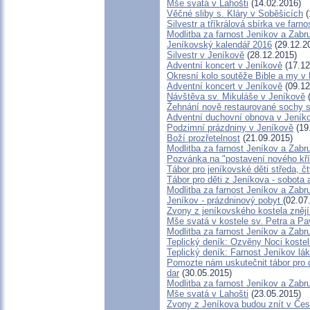
Mše svatá v Lahošti
(14.02.2016)
Věčné sliby s. Kláry v Soběšicích
(
Silvestr a tříkrálová sbírka ve farno
Modlitba za farnost Jeníkov a Zabr
Jeníkovský kalendář 2016
(29.12.2
Silvestr v Jeníkově
(28.12.2015)
Adventní koncert v Jeníkově
(17.12
Okresní kolo soutěže Bible a my v
Adventní koncert v Jeníkově
(09.12
Návštěva sv. Mikuláše v Jeníkově
(
Žehnání nově restaurované sochy s
Adventní duchovní obnova v Jeník
Podzimní prázdniny v Jeníkově
(19
Boží prozřetelnost
(21.09.2015)
Modlitba za farnost Jeníkov a Zabr
Pozvánka na "postavení nového kř
Tábor pro jeníkovské děti středa, čt
Tábor pro děti z Jeníkova - sobota 
Modlitba za farnost Jeníkov a Zabr
Jeníkov - prázdninový pobyt
(02.07
Zvony z jeníkovského kostela zněj
Mše svatá v kostele sv. Petra a Pa
Modlitba za farnost Jeníkov a Zabr
Teplický deník: Ozvěny Noci koste
Teplický deník: Farnost Jeníkov lák
Pomozte nám uskutečnit tábor pro d
dar
(30.05.2015)
Modlitba za farnost Jeníkov a Zabr
Mše svatá v Lahošti
(23.05.2015)
Zvony z Jeníkova budou znít v Če