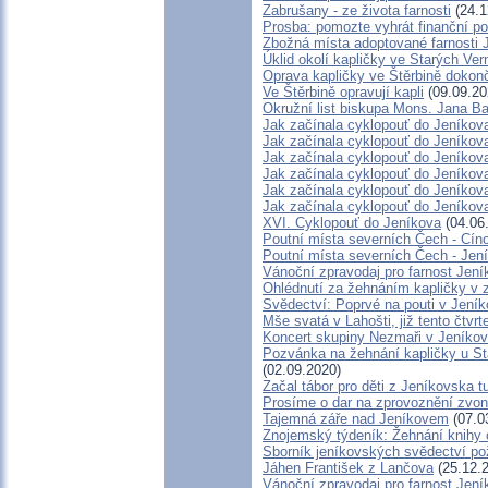
Zabrušany - ze života farnosti
(24.1
Prosba: pomozte vyhrát finanční po
Zbožná místa adoptované farnosti 
Úklid okolí kapličky ve Starých Ver
Oprava kapličky ve Štěrbině dokon
Ve Štěrbině opravují kapli
(09.09.20
Okružní list biskupa Mons. Jana B
Jak začínala cyklopouť do Jeníkova
Jak začínala cyklopouť do Jeníkova
Jak začínala cyklopouť do Jeníkova
Jak začínala cyklopouť do Jeníkova
Jak začínala cyklopouť do Jeníkova
Jak začínala cyklopouť do Jeníkova
XVI. Cyklopouť do Jeníkova
(04.06
Poutní místa severních Čech - Cín
Poutní místa severních Čech - Jen
Vánoční zpravodaj pro farnost Jen
Ohlédnutí za žehnáním kapličky v z
Svědectví: Poprvé na pouti v Jení
Mše svatá v Lahošti, již tento čtvrt
Koncert skupiny Nezmaři v Jeníko
Pozvánka na žehnání kapličky u Sta
(02.09.2020)
Začal tábor pro děti z Jeníkovska t
Prosíme o dar na zprovoznění zvo
Tajemná záře nad Jeníkovem
(07.0
Znojemský týdeník: Žehnání knihy 
Sborník jeníkovských svědectví p
Jáhen František z Lančova
(25.12.
Vánoční zpravodaj pro farnost Jen