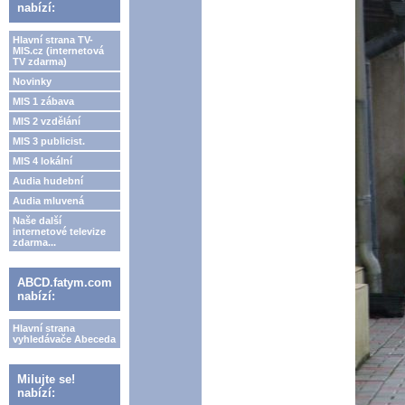
nabízí:
Hlavní strana TV-
MIS.cz (internetová
TV zdarma)
Novinky
MIS 1 zábava
MIS 2 vzdělání
MIS 3 publicist.
MIS 4 lokální
Audia hudební
Audia mluvená
Naše další
internetové televize
zdarma...
ABCD.fatym.com
nabízí:
Hlavní strana
vyhledávače Abeceda
Milujte se!
nabízí: