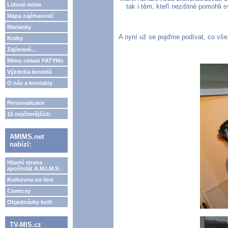
Lidové misie
tak i těm, kteří nezištně pomohli
Mapa zajímavostí
Marianky
A nyní už se pojďme podívat, co vše 
Knihy
Zajímavé...
Mimo oblast FATYMu
Výzdoba kostelů
O nás a kontakty
Personalizace
15 nejčtenějších
AMIMS.net
nabízí:
Hlavní strana
apoštolát A.M.I.M.S.
Knihovna on-line
Comicsy
Objednávky knih
TV-MIS.cz