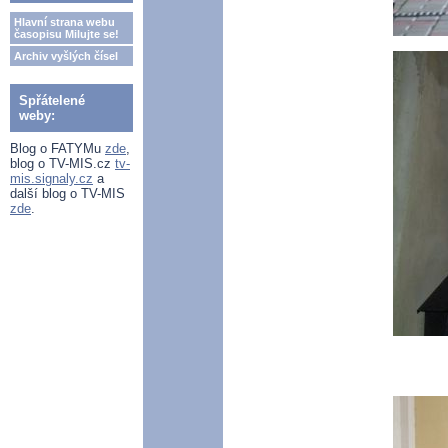
Hlavní strana webu
časopisu Milujte se!
Archiv vyšlých čísel
Spřátelené
weby:
Blog o FATYMu
zde
,
blog o TV-MIS.cz
tv-
mis.signaly.cz
a
další blog o TV-MIS
zde
.