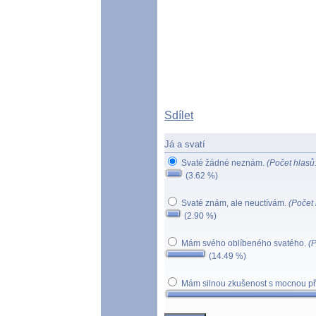
Sdílet
Já a svatí
Svaté žádné neznám.
(Počet hlasů
(3.62 %)
Svaté znám, ale neuctívám.
(Počet 
(2.90 %)
Mám svého oblíbeného svatého.
(P
(14.49 %)
Mám silnou zkušenost s mocnou př