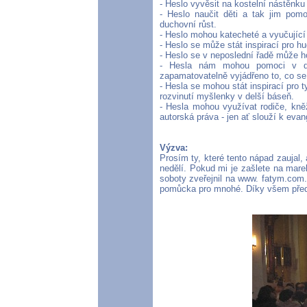
- Heslo vyvěsit na kostelní nástěnku
- Heslo naučit děti a tak jim pom
duchovní růst.
- Heslo mohou katecheté a vyučující 
- Heslo se může stát inspirací pro h
- Heslo se v neposlední řadě může ho
- Hesla nám mohou pomoci v dis
zapamatovatelně vyjádřeno to, co s
- Hesla se mohou stát inspirací pro ty
rozvinutí myšlenky v delší báseň.
- Hesla mohou využívat rodiče, kně
autorská práva - jen ať slouží k evang
Výzva:
Prosím ty, které tento nápad zaujal, 
nedělí. Pokud mi je zašlete na mare
soboty zveřejnil na www. fatym.com.
pomůcka pro mnohé. Díky všem př