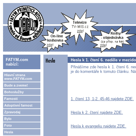
FATYM.com
Hesla k 1. čtení 6. neděle v mezid
nabízí:
Přinášíme zde hesla k 1. čtení 6. ne
je do komentáře k tomuto článku. Náv
Hlavní strana
www.FATYM.com
Bude a zveme!
Bohoslužby
1. čtení 13, 1-2. 45-46 najdete ZDE.
Farnosti
Adoptivní farnost
Zpravodaj
Hesla k 2. čtení najdete ZDE.
Bylo
Foto
Hesla k evangeliu najdete ZDE.
Hesla