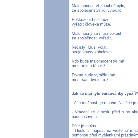
Malomocenství zhoubné bylo,
ze společenství lidi vyřadilo.
Poškození holé kůže,
vyřadit člověka může.
Malomocný se musí pokořit,
ze společnosti vyřadit.
Nečistý! Musí volat,
svoje vousy zahalovat.
Kdo bude malomocenství mít,
musí mimo tábor žít.
Dokud bude vyrážku mít,
musí sám bydlet a žít.
Jak se dají tyto veršovánky využít
Těch možností je mnoho. Nejlépe je si
- Vracení se k heslu před o po akt
našeho života.
Dále je možno:
- Heslo si napsat na viditelné m
pomohou před myšlenkami prázdným