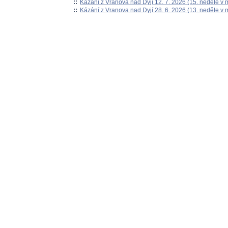
::
Kázání z Vranova nad Dyjí 12. 7. 2026 (15. neděle v 
::
Kázání z Vranova nad Dyjí 28. 6. 2026 (13. neděle v 