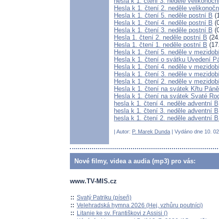
hesla k 1. čtení 3. neděle velikonočn
Hesla k 1. čtení 2. neděle velikonočn
Hesla k 1. čtení 5. neděle postní B
(1
Hesla k 1. čtení 4. neděle postní B
(0
Hesla k 1. čtení 3. neděle postní B
(0
Hesla 1. čtení 2. neděle postní B
(24
Hesla 1. čtení 1. neděle postní B
(17
Hesla k 1. čtení 5. neděle v mezidob
Hesla k 1. čtení o svátku Uvedení 
Hesla k 1. čtení 4. neděle v mezidob
Hesla k 1. čtení 3. neděle v mezidob
Hesla k 1. čtení 2. neděle v mezidob
Hesla k 1. čtení na svátek Křtu Pán
Hesla k 1. čtení na svátek Svaté Ro
hesla k 1. čtení 4. neděle adventní B
hesla k 1. čtení 3. neděle adventní B
hesla k 1. čtení 2. neděle adventní 
| Autor:
P. Marek Dunda
| Vydáno dne 10. 02.
Nové filmy, videa a audia (mp3) pro vás:
www.TV-MIS.cz
::
Svatý Patriku (píseň)
::
Velehradská hymna 2026 (Hej, vzhůru poutníci)
::
Litanie ke sv. Františkovi z Assisi ()