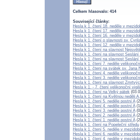
Celkem hlasovalo: 414
Související články:
Hesla k 1. čtení 18. neděle v mezido
Hesla k 1. čtení 17. neděle v mezido
Hesla k 1. čtení 16. neděle v mezido
Hesla k 1. čtení o slavnosti sv. Cyri
Hesla k 1. čtení 12. neděle v mezido
Hesla k 1. čtení na slavnost Nejsvětě
Hesla k 1. čtení na slavnost Seslá
Hesla k 1. čtení na slavnost Seslání
Hesla k 1. čtení 7. neděle velikonočn
Hesla k 1. čtení na svátek sv. Jan
Hesla k 1. čtení 4. neděle velikonočn
Hesla k 1. čtení 3. neděle velikonočn
Hesla k 1. čtení na slavnost Zmrtvý
Hesla k 1. - 7. čtení velikonoční vigil
Hesla k 1. čtení na Velký pátek
(03.0
Hesla k 1. čtení na Květnou neděli A
Hesla k 1. čtení 5. neděle postní A
(2
Hesla k 1. čtení 4. neděle postní A
(1
Hesla k 1. čtení 3. neděle postní A
(0
Hesla k 1. čtení 2. neděle postní A
(2
Hesla k 1. čtení 1. neděle postní A
(2
Hesla k 1. čtení na Popeleční středu
Hesla k 1. čtení 5. neděle v mezidob
Hesla k 1. čtení 6. neděle v mezidob
Hesla k 1. čtení 4. neděle v mezidob