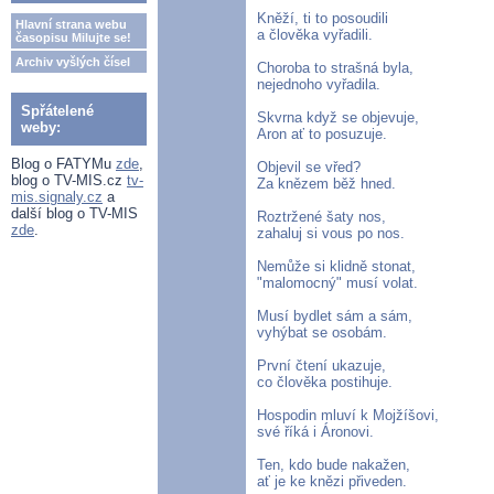
Kněží, ti to posoudili
Hlavní strana webu
a člověka vyřadili.
časopisu Milujte se!
Archiv vyšlých čísel
Choroba to strašná byla,
nejednoho vyřadila.
Spřátelené
Skvrna když se objevuje,
weby:
Aron ať to posuzuje.
Blog o FATYMu
zde
,
Objevil se vřed?
blog o TV-MIS.cz
tv-
Za knězem běž hned.
mis.signaly.cz
a
další blog o TV-MIS
Roztržené šaty nos,
zde
.
zahaluj si vous po nos.
Nemůže si klidně stonat,
"malomocný" musí volat.
Musí bydlet sám a sám,
vyhýbat se osobám.
První čtení ukazuje,
co člověka postihuje.
Hospodin mluví k Mojžíšovi,
své říká i Áronovi.
Ten, kdo bude nakažen,
ať je ke knězi přiveden.