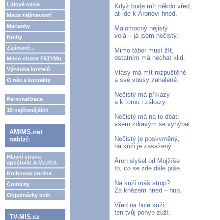
Lidové misie
Když bude mít někdo vřed,
ať jde k Áronovi hned.
Mapa zajímavostí
Marianky
Malomocný nejistý
volá – já jsem nečistý.
Knihy
Zajímavé...
Mimo tábor musí žít,
ostatním má nechat klid.
Mimo oblast FATYMu
Výzdoba kostelů
Vlasy má mít rozpuštěné
a své vousy zahalené.
O nás a kontakty
Nečistý má příkazy
Personalizace
a k tomu i zákazy.
15 nejčtenějších
Nečistý má na to dbát:
všem zdravým se vyhýbat.
AMIMS.net
Nečistý je poskvrněný,
nabízí:
na kůži je zasažený.
Hlavní strana
Áron slyšel od Mojžíše
apoštolát A.M.I.M.S.
to, co se zde dále píše.
Knihovna on-line
Na kůži máš strup?
Comicsy
Za knězem hned – hup.
Objednávky knih
Vřed na holé kůži,
ten tvůj pohyb zúží.
TV-MIS.cz