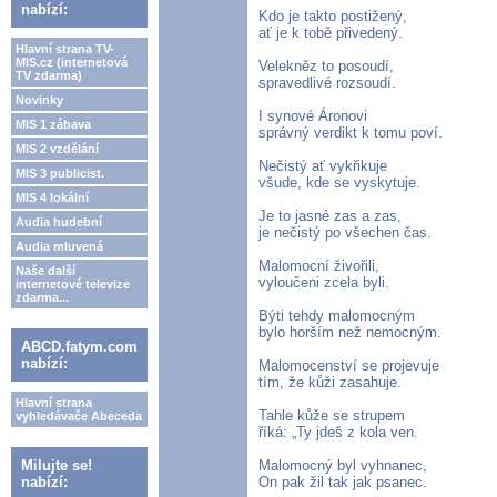
nabízí:
Kdo je takto postižený,
ať je k tobě přivedený.
Hlavní strana TV-
MIS.cz (internetová
Velekněz to posoudí,
TV zdarma)
spravedlivé rozsoudí.
Novinky
I synové Áronovi
MIS 1 zábava
správný verdikt k tomu poví.
MIS 2 vzdělání
Nečistý ať vykřikuje
MIS 3 publicist.
všude, kde se vyskytuje.
MIS 4 lokální
Je to jasné zas a zas,
Audia hudební
je nečistý po všechen čas.
Audia mluvená
Malomocní živořili,
Naše další
vyloučeni zcela byli.
internetové televize
zdarma...
Býti tehdy malomocným
bylo horším než nemocným.
ABCD.fatym.com
nabízí:
Malomocenství se projevuje
tím, že kůži zasahuje.
Hlavní strana
Tahle kůže se strupem
vyhledávače Abeceda
říká: „Ty jdeš z kola ven.
Milujte se!
Malomocný byl vyhnanec,
nabízí:
On pak žil tak jak psanec.