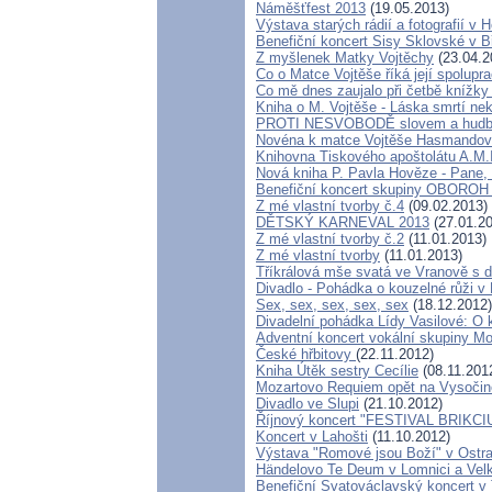
Náměšťfest 2013
(19.05.2013)
Výstava starých rádií a fotografií v
Benefiční koncert Sisy Sklovské v 
Z myšlenek Matky Vojtěchy
(23.04.2
Co o Matce Vojtěše říká její spolupr
Co mě dnes zaujalo při četbě knížky
Kniha o M. Vojtěše - Láska smrtí ne
PROTI NESVOBODĚ slovem a hud
Novéna k matce Vojtěše Hasmando
Knihovna Tiskového apoštolátu A.M.
Nová kniha P. Pavla Hověze - Pane, 
Benefiční koncert skupiny OBOROH n
Z mé vlastní tvorby č.4
(09.02.2013)
DĚTSKÝ KARNEVAL 2013
(27.01.20
Z mé vlastní tvorby č.2
(11.01.2013)
Z mé vlastní tvorby
(11.01.2013)
Tříkrálová mše svatá ve Vranově s
Divadlo - Pohádka o kouzelné růži v 
Sex, sex, sex, sex, sex
(18.12.2012)
Divadelní pohádka Lídy Vasilové: O 
Adventní koncert vokální skupiny Mo
České hřbitovy
(22.11.2012)
Kniha Útěk sestry Cecílie
(08.11.201
Mozartovo Requiem opět na Vysočin
Divadlo ve Slupi
(21.10.2012)
Říjnový koncert "FESTIVAL BRIKCI
Koncert v Lahošti
(11.10.2012)
Výstava "Romové jsou Boží" v Ostr
Händelovo Te Deum v Lomnici a Velk
Benefiční Svatováclavský koncert v 