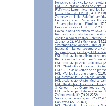
Nenechte si ujít FKL koncert Světci
FKL - FATYMské varhanice v akci - j
FATYMské kulturní léto - přehled kon
Festival Kefasfest 2023
(04.06.2023)
Zajímavý tip: kniha Sakrální památk
Přijďte se pobavit: Zábavně kulturní
18. farní ples farnosti Přímětice
(17.0
Přání do nového roku
(01.01.2023)
Pěvecké sdružení Vítězslav Novák v
Pozvání na adventní koncert ve Vra
Znojmo a okolní vesnice - archivy 
Zveme na 22. FATYMský ples
(14.11
Svatomartinský koncert v Třebíči
(10
Inaugurační koncert zrestaurovaných
Vzpomínky na prázdniny: FKL - ohléd
FKL představujeme účinkující hra na
Kniha o sochách světců na Zno
FKL představuje: Anna Drobílková
(0
FKL: Ohlédnutí za koncertem Ondře
FKL: FATYMské varhanice se předst
FKL- Přehled koncertů v srpnu
(26.07
FKL představuje: FATYMské varhani
FKL představuje: Ondřej Mucha, var
FKL Ohlédnutí za koncertem skupiny
3. Koncert KFL v Olbramkostele - v
FKL představuje: Hudební skupina Ú
Známe své okolí?
(09.01.2022)
Vánoční zamyšlení - přání
(25.12.20
Pán světa
(07.12.2021)
FKL: Ohlédnutí za koncertem sr. Ma