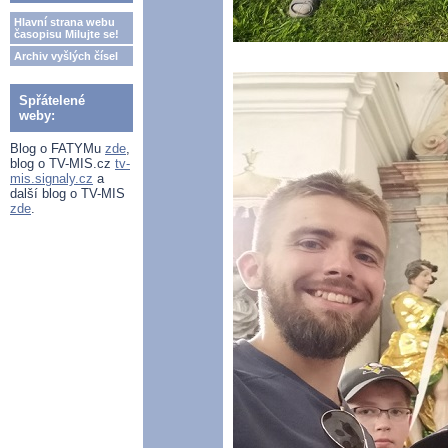
Hlavní strana webu
časopisu Milujte se!
Archiv vyšlých čísel
Spřátelené
weby:
Blog o FATYMu
zde
,
blog o TV-MIS.cz
tv-
mis.signaly.cz
a
další blog o TV-MIS
zde
.