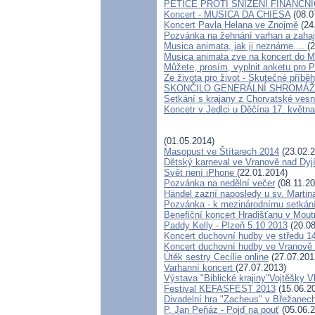
PETICE PROTI SNÍŽENÍ FINANČN
Koncert - MUSICA DA CHIESA
(08.0
Koncert Pavla Helana ve Znojmě
(24
Pozvánka na žehnání varhan a zah
Musica animata, jak ji neznáme....
(
Musica animata zve na koncert do 
Můžete, prosím, vyplnit anketu pro 
Ze života pro život - Skutečné příbě
SKONČILO GENERÁLNÍ SHROMÁŽDĚ
Setkání s krajany z Chorvatské ves
Koncetr v Jedlci u Děčína 17. květn
(01.05.2014)
Masopust ve Štítarech 2014
(23.02.2
Dětský karneval ve Vranově nad Dyj
Svět není iPhone
(22.01.2014)
Pozvánka na nedělní večer
(08.11.20
Händel zazní naposledy u sv. Martina
Pozvánka - k mezinárodnímu setkán
Benefiční koncert Hradišťanu v Mout
Paddy Kelly - Plzeň 5.10.2013
(20.08
Koncert duchovní hudby ve středu 14
Koncert duchovní hudby ve Vranově 
Útěk sestry Cecílie online
(27.07.201
Varhanní koncert
(27.07.2013)
Výstava "Biblické krajiny"Vojtěšky 
Festival KEFASFEST 2013
(15.06.2
Divadelní hra "Zacheus" v Břežanec
P. Jan Peňáz - Pojď na pouť
(05.06.2