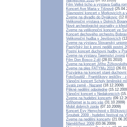
Náměšťfest 2010
(07.05.2010)
Film Velké ticho a výstava Gallia ro
Koncert Ave Maria v Tišnově
(25.04.
Slavnostní koncert v Morkovicích a 
Zveme na divadlo do Dyjákovic
(12.0
Velikonoční výstava v Dolních Bojan
Nové archeologické poznatky o kře
Zveme na velikonoční koncert ve Sv
Koncert dechového orchestru Bobra
Velikonoční hudba v Jevišovicích
(12
Zveme na výstavu Slovanský unionis
Pastýřský list k první neděli postní
Postní koncert duchovní hudby v Pr
Zveme na výstavu Tajemství zvonů
(
Film Don Bosco 2.díl
(28.01.2010)
Zveme na koncert Jiřího Žižkovskéh
Zveme na ples FATYMu 2010
(26.01
Pozvánka na koncert staré duchovní
FotoSoutěž - Františkovy jesličky - z
Vánoční koncert Scholy brněnské m
Svatá země - Nazaret
(18.12.2009)
Pěkné nedělní odpoledne
(15.12.200
Vánoční koncert v Nedakonicích
(15.
Zveme na hudební koncerty
(09.12.2
Střihomet je tu pro vás
(31.10.2009)
Mobil dobrých zpráv
(07.10.2009)
Koncert Evy Henychové v Blížkovic
Šroubek 2009 - hudební festival na 
Zveme na nedělní koncerty
(21.06.20
Náměšťfest 2009
(03.06.2009)