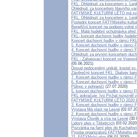
FKL: Ohlédnutí za koncertem s. Lenk
Ohlédnutí za koncertem hlavního va
FATYMSKÉ KULTURNÍ LÉTO má svůj
FKL: Ohlédnutí za koncertem s. Len
Poslední koncert FATYMského kultur
Benefiční koncert na podporu volné 
FKL: Malá hudební ochutnávka před 
FKL- koncert duchovní hudby hudebn
Koncert duchovní hudby v rámci FKL
5. Koncert duchovní hudby v rámci F
4. Koncert duchovní hudby v rámci F
Ohlédnutí za prvním koncertem duch
FKL - Zahajovací koncert ve Vranově
(05.06.2021)
Dosud nedoceněný unikát: kostel sv
Závěrečný koncert FKL: Dialogy baro
7. Koncert duchovní hudby v rámci 
6. Koncert duchovní hudby v rámci F
Půlnoc v pohraničí
(27.07.2020)
5. koncert duchovní hudby v rámci 
FKL pokračuje: Ivo Prchal rozezněl 
FATYMSKÉ KULTURNÍ LÉTO 2020 by
3. Koncert duchovní hudby v rámci 
Výstava Má vlast na Lesné
(02.07.2
2. Koncert duchovní hudby v rámci 
Výstava Člověk a víra na Lesné
(30.
Lidový ples v Těšeticích
(03.02.2020
Pozvánka na farní ples do Kuchařovi
Prosba organizátorů FATYMského pl
21. FATYMský ples
(06.01.2020)