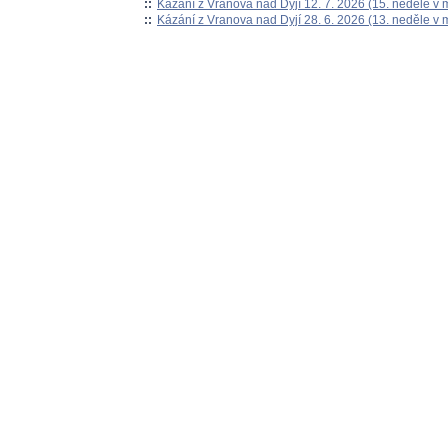
::
Kázání z Vranova nad Dyjí 12. 7. 2026 (15. neděle v 
::
Kázání z Vranova nad Dyjí 28. 6. 2026 (13. neděle v 