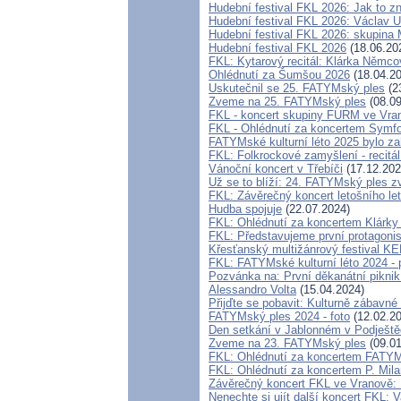
Hudební festival FKL 2026: Jak to zn
Hudební festival FKL 2026: Václav U
Hudební festival FKL 2026: skupina
Hudební festival FKL 2026
(18.06.20
FKL: Kytarový recitál: Klárka Němc
Ohlédnutí za Šumšou 2026
(18.04.20
Uskutečnil se 25. FATYMský ples
(2
Zveme na 25. FATYMský ples
(08.09
FKL - koncert skupiny FURM ve Vra
FKL - Ohlédnutí za koncertem Symfo
FATYMské kulturní léto 2025 bylo z
FKL: Folkrockové zamyšlení - recitá
Vánoční koncert v Třebíči
(17.12.202
Už se to blíží: 24. FATYMský ples 
FKL: Závěrečný koncert letošního let
Hudba spojuje
(22.07.2024)
FKL: Ohlédnutí za koncertem Klárk
FKL: Představujeme první protagonist
Křesťanský multižánrový festival 
FKL: FATYMské kulturní léto 2024 - 
Pozvánka na: První děkanátní pikn
Alessandro Volta
(15.04.2024)
Přijďte se pobavit: Kulturně zábavné
FATYMský ples 2024 - foto
(12.02.20
Den setkání v Jablonném v Podještě
Zveme na 23. FATYMský ples
(09.01
FKL: Ohlédnutí za koncertem FATYM
FKL: Ohlédnutí za koncertem P. Mil
Závěrečný koncert FKL ve Vranově:
Nenechte si ujít další koncert FKL: V