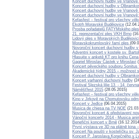
Koncert duchovní hudby ve Vranově 
Koncert duchovní hudby v Olbramkost
Koncert duchovní hudby ve Vranově -
Koncert duchovní hudby ve Vranově:
Kefasfest – festival pro všechny věk
Ekotrh Moravské Budějovice
(12.04.
Prosba pořadatelů FATYMského ple
21. reprezentační ples VKH Brno
(16
Lidový ples v Moravských Budějovic
Moravskokrumlovský farní ples
(09.
Novoroční koncert duchovní hudby v
Adventní koncert v kostele sv. Barto
Hlasujte v anketě KT pro knihu Cena,
Gagriel Miroslav Částek v Miroslavi
(
Koncert pěveckého souboru Sonitus 
Akademické týdny 2015 – možnost st
Koncert duchovní hudby v Olbramkos
Koncert varhanní duchovní hudby
(24
Festival Slezská lilie 13. - 14. červn
Náměšťfest 2015
(28.05.2015)
Kefasfest – festival pro všechny věk
Kino v Jirkově na Chomutovsku odmítl
Koncert v Jedlce
(06.04.2015)
Musica de chiesa na TV NOE
(21.03
Novoroční koncert & představení 
Vánoční koncerty 2014 - Musica ani
Benefiční koncert v Brně
(16.12.2014
První výstava ve 3D na plátně kina 
Koncert Na poušti v kostelíčku sv
Koncert P. Jaroslava Konečného v 