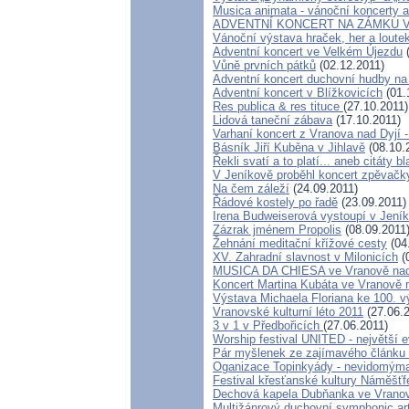
Musica animata - vánoční koncerty 
ADVENTNÍ KONCERT NA ZÁMKU V
Vánoční výstava hraček, her a loute
Adventní koncert ve Velkém Újezdu
(
Vůně prvních pátků
(02.12.2011)
Adventní koncert duchovní hudby n
Adventní koncert v Blížkovicích
(01.
Res publica & res tituce
(27.10.2011)
Lidová taneční zábava
(17.10.2011)
Varhaní koncert z Vranova nad Dyjí -
Básník Jiří Kuběna v Jihlavě
(08.10.
Řekli svatí a to platí... aneb citáty 
V Jeníkově proběhl koncert zpěvačk
Na čem záleží
(24.09.2011)
Řádové kostely po řadě
(23.09.2011)
Irena Budweiserová vystoupí v Jení
Zázrak jménem Propolis
(08.09.2011
Žehnání meditační křížové cesty
(04
XV. Zahradní slavnost v Milonicích
(
MUSICA DA CHIESA ve Vranově nad
Koncert Martina Kubáta ve Vranově 
Výstava Michaela Floriana ke 100. v
Vranovské kulturní léto 2011
(27.06.2
3 v 1 v Předbořicích
(27.06.2011)
Worship festival UNITED - největší e
Pár myšlenek ze zajímavého článku 
Oganizace Topinkyády - nevidomým
Festival křesťanské kultury Náměšťf
Dechová kapela Dubňanka ve Vranov
Multižánrový duchovní symphonic ar