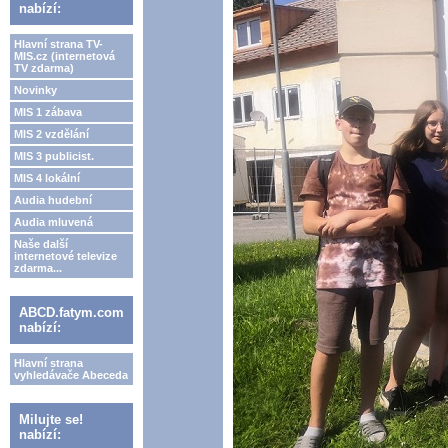
nabízí:
Hlavní strana TV-
MIS.cz (internetová
TV zdarma)
Novinky
MIS 1 zábava
MIS 2 vzdělání
MIS 3 publicist.
MIS 4 lokální
Audia hudební
Audia mluvená
Naše další
internetové televize
zdarma...
ABCD.fatym.com
nabízí:
Hlavní strana
vyhledávače Abeceda
Milujte se!
nabízí: