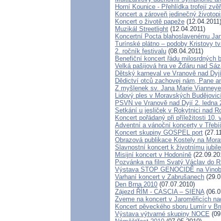
Horní Kounice - Přehlídka trofejí zvě
Koncert a zároveň jedinečný životopi
Koncert o životě papeže
(12.04.2011
Muzikál Streetlight
(12.04.2011)
Koncertní Pocta blahoslavenému Janu
Turínské plátno – podoby Kristovy tv
2. ročník festivalu
(08.04.2011)
Benefiční koncert řádu milosrdných b
Velká pašijová hra ve Žďáru nad Sá
Dětský karneval ve Vranově nad Dyj
Dědictví otců zachovej nám, Pane 
Z myšlenek sv. Jana Marie Vianneye
Lidový ples v Moravských Budějovic
PSVN ve Vranově nad Dyjí 2. ledna 
Setkání u jesliček v Rokytnici nad 
Koncert pořádaný při příležitosti 1
Adventní a vánoční koncerty v Třebíč
Koncert skupiny GOSPEL port
(27.1
Obrazová publikace Kostely na Mor
Slavnostní koncert k životnímu jubi
Misijní koncert v Hodoníně
(22.09.20
Pozvánka na film Svatý Václav do R
Výstava STOP GENOCIDĚ na Vinob
Varhaní koncert v Zabrušanech
(29.0
Den Brna 2010
(07.07.2010)
Zájezd ŘÍM - CASCIA – SIENA
(06.0
Zveme na koncert v Jaroměřicích n
Koncert pěveckého sboru Lumír v Br
Výstava výtvarné skupiny NOCE
(09