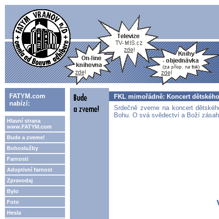
FATYM.com
FKL mimořádně: Koncert dětského 
nabízí:
Srdečně zveme na koncert dětskéh
Bohu. O svá svědectví a Boží zásahy 
Hlavní strana
www.FATYM.com
Bude a zveme!
Bohoslužby
Farnosti
Adoptivní farnost
Zpravodaj
Bylo
Foto
Hesla