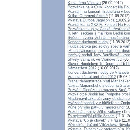
K svatému Václavu
(26.09.2012)
Pozvánka na XXXIV. koncert Na Pou
Pozvání na koncert Hradišťanu v Le
Kniha: O mravní čistotě
(11.09.2012)
Výstava Europa Jagellonica
(10.09.2
Pozvánka na XXXIV. koncert Na Pou
Pozvánka skupiny České křesťanské
II. letní setkání s malířkou Bedřišk
Svěcení zvonu, žehnání hasičského v
Koncert duchovní hudby
(11.08.2012
Hudba baroka pro sólový zpěv a va
„Ani darwinismus, ani intelligent desi
Harfový recitál Jany Bouškové - ko
Skvělý varhaník ve Vranově n/D
(05.
Slavné Handelovo Te Deum na Třebí
Náměšťfest 2012
(16.06.2012)
Koncert duchovní hudby ve Vranově 
Vranovské kulturní léto 2012
(15.06.
Praha: demonstrace proti Mariánské
Návrat Mariánského sloupu na Star
Pozvání Diecézního muzea v Brně
(
Výzva otce Jindřicha: Podpořte pro
Mladá návrhářka učí ženy oblékat se
Hvězdné pohádky v klášeře ve Znojmě
Vůně prvního pátku v měsíci únor
(31
Požehnání knihy Jiřího Kolčavy
(13.
To nejcennější přišlo časem
(11.01.2
Výstava "Co je člověk" v Praze
(11.0
Pěvecké sdružení Vítězslava Novák
Výstava „Dynamický stereotyp“ a „K