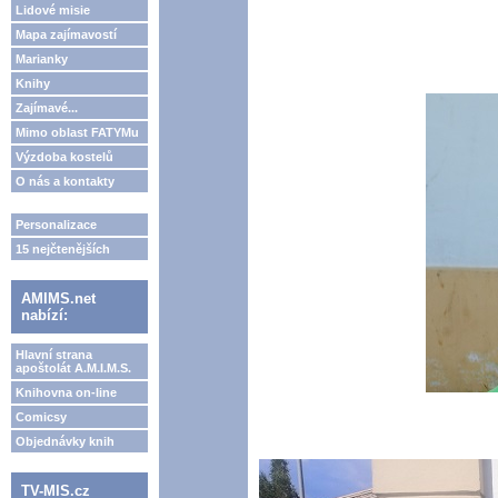
Lidové misie
Mapa zajímavostí
Marianky
Knihy
Zajímavé...
Mimo oblast FATYMu
Výzdoba kostelů
O nás a kontakty
Personalizace
15 nejčtenějších
AMIMS.net
nabízí:
Hlavní strana
apoštolát A.M.I.M.S.
Knihovna on-line
Comicsy
Objednávky knih
TV-MIS.cz