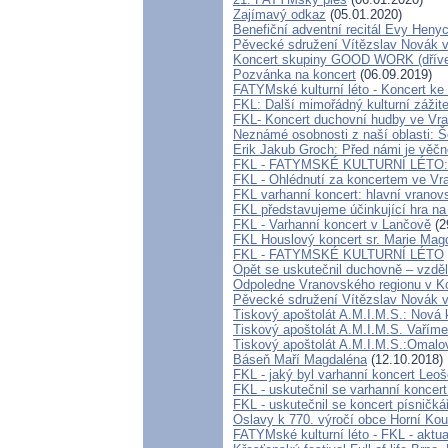
Zajímavý odkaz
(05.01.2020)
Benefiční adventní recitál Evy Heny
Pěvecké sdružení Vítězslav Novák v
Koncert skupiny GOOD WORK (dřív
Pozvánka na koncert
(06.09.2019)
FATYMské kulturní léto - Koncert ke 
FKL: Další mimořádný kulturní zážit
FKL- Koncert duchovní hudby ve Vran
Neznámé osobnosti z naší oblasti: Š
Erik Jakub Groch: Před námi je věčno
FKL - FATYMSKÉ KULTURNÍ LÉTO: V
FKL - Ohlédnutí za koncertem ve Vra
FKL varhanní koncert: hlavní vranov
FKL představujeme účinkující hra n
FKL - Varhanní koncert v Lančově
(2
FKL Houslový koncert sr. Marie Mag
FKL - FATYMSKÉ KULTURNÍ LÉTO
Opět se uskutečnil duchovně – vzděl
Odpoledne Vranovského regionu v K
Pěvecké sdružení Vítězslav Novák 
Tiskový apoštolát A.M.I.M.S.: Nová 
Tiskový apoštolát A.M.I.M.S. Vaříme 
Tiskový apoštolát A.M.I.M.S.:Omal
Báseň Maří Magdaléna
(12.10.2018)
FKL - jaký byl varhanní koncert Leo
FKL - uskutečnil se varhanní koncert
FKL - uskutečnil se koncert písnič
Oslavy k 770. výročí obce Horní Kou
FATYMské kulturní léto - FKL - aktu