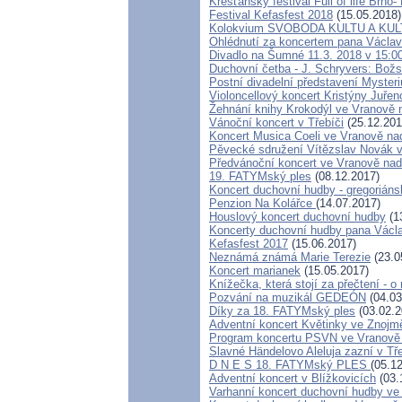
Křesťanský festival Full of life Brno
Festival Kefasfest 2018
(15.05.2018)
Kolokvium SVOBODA KULTU A KUL
Ohlédnutí za koncertem pana Václav
Divadlo na Šumné 11.3. 2018 v 15:0
Duchovní četba - J. Schryvers: Božsk
Postní divadelní představení Mysteri
Violoncellový koncert Kristýny Juře
Žehnání knihy Krokodýl ve Vranově 
Vánoční koncert v Třebíči
(25.12.201
Koncert Musica Coeli ve Vranově na
Pěvecké sdružení Vítězslav Novák 
Předvánoční koncert ve Vranově nad
19. FATYMský ples
(08.12.2017)
Koncert duchovní hudby - gregoriáns
Penzion Na Kolářce
(14.07.2017)
Houslový koncert duchovní hudby
(1
Koncerty duchovní hudby pana Václa
Kefasfest 2017
(15.06.2017)
Neznámá známá Marie Terezie
(23.0
Koncert marianek
(15.05.2017)
Knížečka, která stojí za přečtení - 
Pozvání na muzikál GEDEÓN
(04.03
Díky za 18. FATYMský ples
(03.02.2
Adventní koncert Květinky ve Znojm
Program koncertu PSVN ve Vranově 
Slavné Händelovo Aleluja zazní v Tř
D N E S 18. FATYMský PLES
(05.1
Adventní koncert v Blížkovicích
(03.
Varhanní koncert duchovní hudby ve