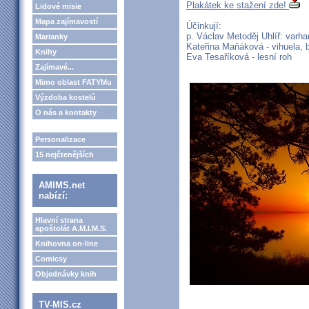
Plakátek ke stažení zde!
Lidové misie
Mapa zajímavostí
Účinkují:
p. Václav Metoděj Uhlíř: varh
Marianky
Kateřina Maňáková - vihuela, 
Knihy
Eva Tesaříková - lesní roh
Zajímavé...
Mimo oblast FATYMu
Výzdoba kostelů
O nás a kontakty
Personalizace
15 nejčtenějších
AMIMS.net
nabízí:
Hlavní strana
apoštolát A.M.I.M.S.
Knihovna on-line
Comicsy
Objednávky knih
TV-MIS.cz