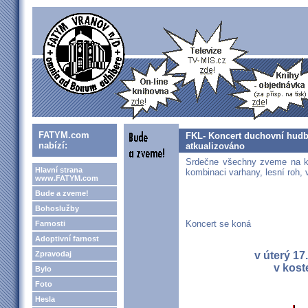
FATYM.com
FKL- Koncert duchovní hudby
nabízí:
atkualizováno
Srdečne všechny zveme na k
Hlavní strana
kombinaci varhany, lesní roh, 
www.FATYM.com
Bude a zveme!
Bohoslužby
Koncert se koná
Farnosti
Adoptivní farnost
Zpravodaj
v úterý 17
v kost
Bylo
Foto
Hesla