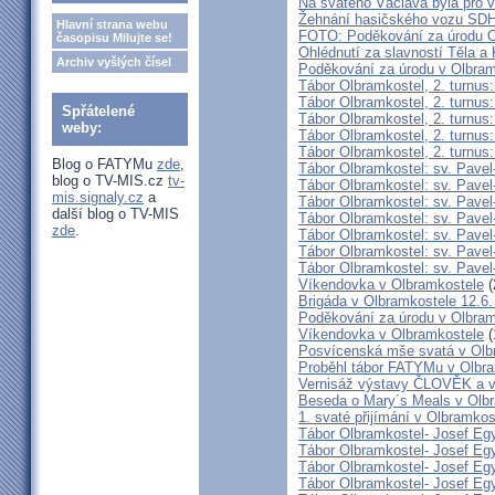
Na svatého Václava byla pro v
Žehnání hasičského vozu SDH
Hlavní strana webu
FOTO: Poděkování za úrodu O
časopisu Milujte se!
Ohlédnutí za slavností Těla a
Archiv vyšlých čísel
Poděkování za úrodu v Olbram
Tábor Olbramkostel, 2. turnus:
Tábor Olbramkostel, 2. turnus:
Spřátelené
Tábor Olbramkostel, 2. turnus:
weby:
Tábor Olbramkostel, 2. turnus:
Tábor Olbramkostel, 2. turnus:
Blog o FATYMu
zde
,
Tábor Olbramkostel: sv. Pavel
blog o TV-MIS.cz
tv-
Tábor Olbramkostel: sv. Pavel
mis.signaly.cz
a
Tábor Olbramkostel: sv. Pavel
další blog o TV-MIS
Tábor Olbramkostel: sv. Pavel
zde
.
Tábor Olbramkostel: sv. Pavel
Tábor Olbramkostel: sv. Pavel
Tábor Olbramkostel: sv. Pavel
Víkendovka v Olbramkostele
(
Brigáda v Olbramkostele 12.6.
Poděkování za úrodu v Olbram
Víkendovka v Olbramkostele
(
Posvícenská mše svatá v Olb
Proběhl tábor FATYMu v Olbra
Vernisáž výstavy ČLOVĚK a v
Beseda o Mary´s Meals v Olb
1. svaté přijímání v Olbramkos
Tábor Olbramkostel- Josef Egy
Tábor Olbramkostel- Josef Egy
Tábor Olbramkostel- Josef Egy
Tábor Olbramkostel- Josef Egy