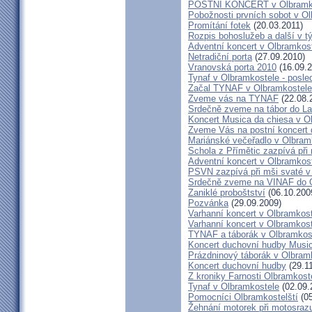
POSTNÍ KONCERT v Olbramk
Pobožnosti prvních sobot v O
Promítání fotek
(20.03.2011)
Rozpis bohoslužeb a další v t
Adventní koncert v Olbramkost
Netradiční porta
(27.09.2010)
Vranovská porta 2010
(16.09.2
Tynaf v Olbramkostele - posled
Začal TYNAF v Olbramkostele
Zveme vás na TYNAF
(22.08.
Srdečně zveme na tábor do L
Koncert Musica da chiesa v O
Zveme Vás na postní koncert 
Mariánské večeřadlo v Olbram
Schola z Přímětic zazpívá při
Adventní koncert v Olbramkos
PSVN zazpívá při mši svaté v
Srdečně zveme na VINAF do 
Zaniklé proboštství
(06.10.200
Pozvánka
(29.09.2009)
Varhanní koncert v Olbramkos
Varhanní koncert v Olbramkos
TYNAF a táborák v Olbramkos
Koncert duchovní hudby Music
Prázdninový táborák v Olbram
Koncert duchovní hudby
(29.1
Z kroniky Farnosti Olbramkoste
Tynaf v Olbramkostele
(02.09.
Pomocníci Olbramkostelští
(05
Žehnání motorek při motosraz