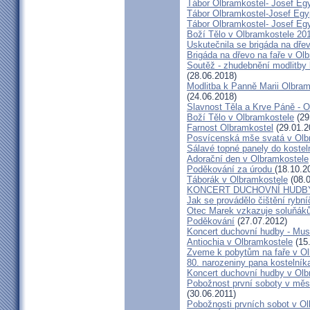
Tábor Olbramkostel- Josef Egy
Tábor Olbramkostel-Josef Egy
Tábor Olbramkostel- Josef Eg
Boží Tělo v Olbramkostele 20
Uskutečnila se brigáda na dře
Brigáda na dřevo na faře v Ol
Soutěž - zhudebnění modlitby
(28.06.2018)
Modlitba k Panně Marii Olbram
(24.06.2018)
Slavnost Těla a Krve Páně - 
Boží Tělo v Olbramkostele
(29
Farnost Olbramkostel
(29.01.2
Posvícenská mše svatá v Olb
Sálavé topné panely do kosteln
Adorační den v Olbramkostele
Poděkování za úrodu
(18.10.2
Táborák v Olbramkostele
(08.0
KONCERT DUCHOVNÍ HUDB
Jak se provádělo čištění rybn
Otec Marek vzkazuje soluňák
Poděkování
(27.07.2012)
Koncert duchovní hudby - Mus
Antiochia v Olbramkostele
(15
Zveme k pobytům na faře v O
80. narozeniny pana kostelník
Koncert duchovní hudby v Ol
Pobožnost první soboty v měs
(30.06.2011)
Pobožnosti prvních sobot v O