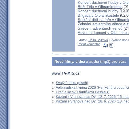
Koncert duchovní hudby v Olb
Boží Tělo v Olbramkostele
(01
Koncert duchovní hudby
(19.0
Brigáda v Olbramkostele
(02.0
Setkání dětí na faře v Olbram
Žehnání adventního věnce a s
Svěcení adventních věnců
(24
Adventní koncert v Olbramkos
| Autor:
Dáša Sojková
| Vydáno dne 2
Přidat komentář
|
Nové filmy, videa a audia (mp3) pro vás:
www.TV-MIS.cz
::
Svatý Patriku (píseň)
::
Velehradská hymna 2026 (Hej, vzhůru poutníci
::
Litanie ke sv. Františkovi z Assisi ()
::
Kázání z Vranova nad Dyjí 12. 7. 2026 (15. ne
::
Kázání z Vranova nad Dyjí 28. 6. 2026 (13. ne