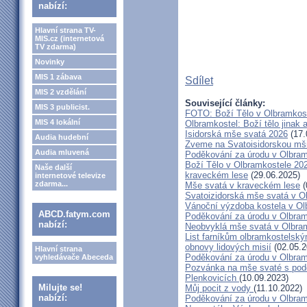
nabízí:
Hlavní strana TV-
MIS.cz (internetová
TV zdarma)
Novinky
MIS 1 zábava
Sdílet
MIS 2 vzdělání
Související články:
MIS 3 publicist.
FOTO: Boží Tělo v Olbramkos
MIS 4 lokální
Olbramkostel: Boží tělo jinak 
Isidorská mše svatá 2026
(17.
Audia hudební
Zveme na Svatoisidorskou mši
Audia mluvená
Poděkování za úrodu v Olbram
Boží Tělo v Olbramkostele 20
Naše další
kraveckém lese
(29.06.2025)
internetové televize
zdarma...
Mše svatá v kraveckém lese
(
Svatoizidorská mše svatá v O
Vánoční výzdoba kostela v Ol
ABCD.fatym.com
Poděkování za úrodu v Olbram
nabízí:
Neobvyklá mše svatá v Olbra
List farníkům olbramkostelským
obnovy lidových misií
(02.05.2
Hlavní strana
Poděkování za úrodu v Olbram
vyhledávače Abeceda
Pozvánka na mše svaté s pod
Plenkovicích
(10.09.2023)
Milujte se!
Můj pocit z vody
(11.10.2022)
nabízí:
Poděkování za úrodu v Olbram