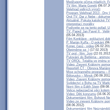
Medžugorje očima mladých: Fe
TV film: Marie Goretti
(06.07.2
Velehrad velkých výročí
Program Velehrad 2013 - Dny li
Orol TV: Dar z Nebe - dokumen
Aktuálně: Pokuta katolické TV
interpretaci morálky
Podívejte se na tento pořad: U
TV: Papež Jan Pavel II., Velik
(05.04.2013)
Film Konkláve - exkluzivní d
P. Marián Kuffa - O pokání
(06
Konec časů - videa
(26.02.201
Obejměme se :)
(17.02.2013)
TV orol - film: Joni
(22.01.2013
Putování do Betléma - animova
TV OROL: Totalita ve jménu 
Video: Zjevení Královny pomoc
Reportéři ČT : Obnova Marián
Mise ochranného programu – Pr
Bělorusko – Minsk
(30.09.2012
Video: Zjavení Královny pomoc
Svědectví o Bohu na TV Mark
Nový film o Edith Stein
(09.08
Velice nebezpečné věci kolem
Video: Děti konzumu
(16.06.20
Dokumentární film: Bohové N
Video ze zjevení Královny pom
(08.06.2012)
Dokumentární film Nejznámě