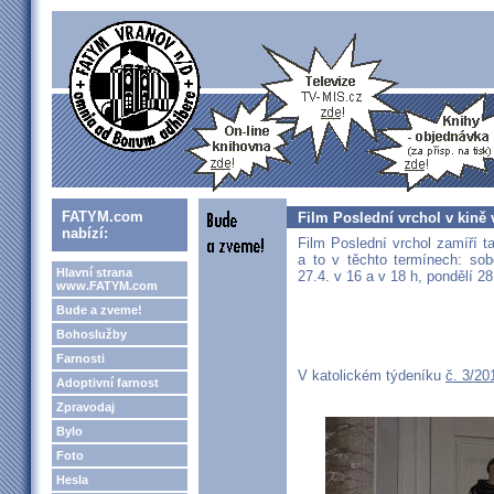
FATYM.com
Film Poslední vrchol v kině
nabízí:
Film Poslední vrchol zamíří 
a to v těchto termínech: sob
Hlavní strana
27.4. v 16 a v 18 h, pondělí 28
www.FATYM.com
Bude a zveme!
Bohoslužby
Farnosti
V katolickém týdeníku
č. 3/2
Adoptivní farnost
Zpravodaj
Bylo
Foto
Hesla