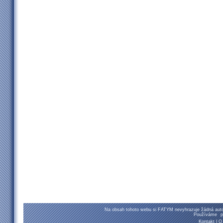
Na obsah tohoto webu si FATYM nevyhrazuje žádná autor
Používáme
p
Kontakt
|
O