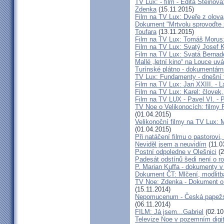
TV Lux: - film - Edita Stein
Zdenka
(15.11.2015)
Film na TV Lux: Dveře z olova
Dokument "Mrtvolu sprovoďte ze
Toufara
(13.11.2015)
Film na TV Lux: Tomáš Morus
Film na TV Lux: Svatý Josef 
Film na TV Lux: Svatá Bernad
Mallé „letní kino“ na Louce uv
Turínské plátno - dokumentárn
TV Lux: Fundamenty - dnešní
Film na TV Lux: Jan XXIII. - 
Film na TV Lux: Karel: človek,
Film na TV LUX - Pavel VI. - 
TV Noe o Velikonocích: filmy 
(01.04.2015)
Velikonoční filmy na TV Lu
(01.04.2015)
Při natáčení filmu o pastorovi,
Neviděl jsem a neuvidím
(11.0
Postní odpoledne v Olešnici
(2
Padesát odstínů šedi není o r
P. Marian Kuffa - dokumenty v
Dokument ČT: Mlčení, modlitb
TV Noe: Zdenka - Dokument o 
(15.11.2014)
Nepomucenum - Česká papežsk
(06.11.2014)
FILM: Já jsem...Gabriel
(02.10
Televize Noe v pozemním digit