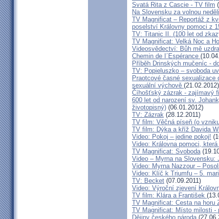
Svatá Rita z Cascie - TV film
(
Na Slovensku za volnou neděli
TV Magnificat – Reportáž z kv
poselství Královny pomoci z 
TV: Titanic II. (100 let od zka
TV Magnificat: Velká Noc a Ho
Videosvědectví: Bůh mě uzdra
Chemin de I´Espérance
(10.04
Příběh Drinských mučeníc - d
TV: Popieluszko – svoboda uv
Praotcové časné sexualizace d
sexuální výchově
(21.02.2012)
Číhošťský zázrak - zajímavý 
600 let od narození sv. Johank
životopisný)
(06.01.2012)
TV: Zázrak
(28.12.2011)
TV film: Věčná píseň (o vznik
TV film: Dýka a kříž Davida W
Video: Pokoj – jedine pokoj!
(1
Video: Královna pomoci, která p
TV Magnificat: Svoboda
(19.10
Video – Myrna na Slovensku: J
Video: Myrna Nazzour – Poso
Video: Klíč k Triumfu – 5. ma
TV: Becket
(07.09.2011)
Video: Výroční zjevení Králov
TV film: Klára a František
(13.
TV Magnificat: Cesta na horu 
TV Magnificat: Místo milosti -
Dějiny českého národa
(27.06.