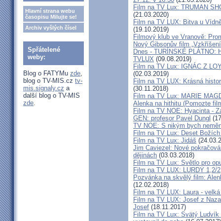
Film na TV Lux: TRUMAN SHOW 
Hlavní strana webu
(21.03.2020)
časopisu Milujte se!
Film na TV LUX: Bitva u Vídně 
Archiv vyšlých čísel
(19.10.2019)
Filmový klub ve Vranově: Prom
Nový Gibsonův film „Vzkříšení
Spřátelené
Dnes - TURÍNSKÉ PLÁTNO: H
weby:
TVLUX
(09.08.2019)
Film na TV Lux: IGNÁC Z LOYOL
Blog o FATYMu
zde
,
(02.03.2019)
blog o TV-MIS.cz
tv-
Film na TV LUX: Krásná histor
mis.signaly.cz
a
(30.11.2018)
další blog o TV-MIS
Film na TV Lux: MARIE MA
zde
.
Alenka na hithitu (Pomozte fil
Film na TV NOE: Hyacinta - Zá
GEN: profesor Pavel Dungl
(17
TV NOE: S nikým bych neměnil
Film na TV Lux: Deset Božích 
Film na TV Lux: Jidáš
(24.03.
Jim Caviezel: Nové pokračová
dějinách
(03.03.2018)
Film na TV Lux: Světlo pro op
Film na TV LUX: LURDY 1,2/2
Pozvánka na skvělý film: Alen
(12.02.2018)
Film na TV LUX: Laura - velká 
Film na TV LUX: Josef z Nazare
Josef
(18.11.2017)
Film na TV Lux: Svätý Ludvík M