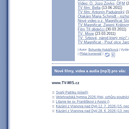
Video: O. Jozo Zovko, OFM
(2
TV film: Bella
(13.06.2011)
TV film: Antonín Paduánský
(1
Otakáro Maria Schmidt - rozhov
Nové video o.z. Magnificat Sl
TV Magnificat: Zjejení Králov
Film Tři dědečci
(30.03.2011)
TV: Misie
(23.03.2011)
TV: Srbové, národ který mizí“ 
TV Magnificat - Pouť otce Jaro
| Autor:
Bohumila Hubáčková
| Vydán
|
Přidat komentář
|
Nové filmy, videa a audia (mp3) pro vás:
www.TV-MIS.cz
::
Svatý Patriku (píseň)
::
Velehradská hymna 2026 (Hej, vzhůru poutníci
::
Litanie ke sv. Františkovi z Assisi ()
::
Kázání z Vranova nad Dyjí 12. 7. 2026 (15. ne
::
Kázání z Vranova nad Dyjí 28. 6. 2026 (13. ne