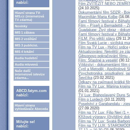
nabízí:
Film ZVÍTĚZIT NEBO ZEMŘÍT - 
(24.10.2025)
Dokumentární film SDZR - Bojo
Hlavní strana TV-
MIS.cz (internetová
Maximilián Maria Kolbe
(16.08
TV zdarma)
Farní filmový festival v Běhař
Film – Píseň o Bernadettě – Z
Novinky
Guadalupe: Živý obraz - dokum
MIS 1 zábava
Farní filmový festival v Běhař
FILM: Pro větší slávu
(29.11.2
MIS 2 vzdělání
Film Svatá Lucie - sicilská m
MIS 3 publicist.
Film na TV Lux - Hořící srdce
Aktualizováno: Největší ze zá
MIS 4 lokální
Gibsonovo pokračování filmu 
Audia hudební
Film: Šťastné a veselé!
(30.12
Vítězství - dokumentární film
Audia mluvená
Cyril a Metoděj - Apoštolové S
Naše další
Psychotronika, proutkaření, ja
internetové televize
Ševčíka
(23.02.2021)
zdarma...
Odkazy na zajímavé krátké fi
Film na TV Lux: Máriina krajin
ABCD.fatym.com
(01.01.2021)
nabízí:
TV Lux: Blahoslavený Duns Scot
Film o Lurdech
(10.11.2020)
Poselství z Garabandalu - zje
Hlavní strana
(27.09.2020)
vyhledávače Abeceda
Film na TV Lux: Filip Neri (1 +
Křížové výpravy (čtyřdílný do
Film na TV Lux: Svatá Barbor
Milujte se!
Film na TV LUX: STAROMÓDNÍ -
nabízí:
27.12. v 16:30
(21.05.2020)