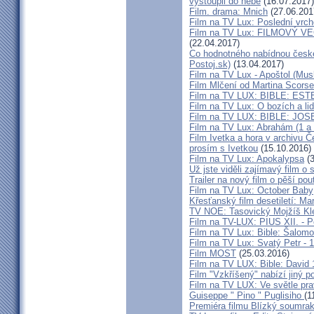
vystoupil do nebe
(16.07.2017)
Film. drama: Mnich
(27.06.201
Film na TV Lux: Poslední vrch
Film na TV Lux: FILMOVÝ VEČ
(22.04.2017)
Co hodnotného nabídnou české 
Postoj.sk)
(13.04.2017)
Film na TV Lux - Apoštol (Musl
Film Mlčení od Martina Scors
Film na TV LUX: BIBLE: EST
Film na TV Lux: O bozích a li
Film na TV LUX: BIBLE: JOSE
Film na TV Lux: Abrahám (1 a 2
Film Ivetka a hora v archivu 
prosím s Ivetkou
(15.10.2016)
Film na TV Lux: Apokalypsa
(3
Už jste viděli zajímavý film o 
Trailer na nový film o pěší pou
Film na TV Lux: October Baby
Křesťanský film desetiletí: Ma
TV NOE: Tasovický Mojžíš Kl
Film na TV-LUX: PIUS XII. - P
Film na TV Lux: Bible: Šalomou
Film na TV Lux: Svatý Petr - 1.
Film MOST
(25.03.2016)
Film na TV LUX: Bible: David 
Film "Vzkříšený" nabízí jiný p
Film na TV LUX: Ve světle pra
Guiseppe " Pino " Puglisiho
(1
Premiéra filmu Blízký soumra