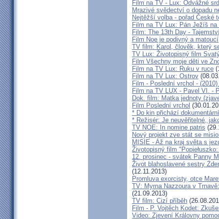
Film na TV - Lux: Odvážné srd
Mrazivé svědectví o dopadu ne
Nejtěžší volba - pořad České t
Film na TV Lux: Pán Ježíš na
Film: The 13th Day - Tajemstv
Film Noe je podivný a matoucí
TV film: Karol, člověk, který 
TV Lux: Životopisný film Svat
Film Všechny moje děti ve Zn
Film na TV Lux: Ruku v ruce
(
Film na TV Lux: Ostrov
(08.03
Film - Poslední vrchol - (2010)
Film na TV LUX - Pavel VI. - 
Dok. film: Matka jednoty (zjav
Film Poslední vrchol
(30.01.20
* Do kin přichází dokumentární 
* Režisér: Je neuvěřitelné, ja
TV NOE: In nomine patris
(29.
Nový projekt zve stát se misio
MISIE - Až na kraj světa s jez
Životopisný film "Popiełuszko
12. prosinec - svátek Panny 
Život blahoslavené sestry Zde
(12.11.2013)
Promluva exorcisty, otce Mare
TV: Myrna Nazzoura v Trnavě: 
(21.09.2013)
TV film: Cizí příběh
(26.08.201
Film - P. Vojtěch Kodet: Zkuše
Video: Zjevení Královny pomoc