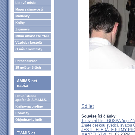
Lidové misie
Mapa zajímavostí
Marianky
Knihy
Zajímavé...
Mimo oblast FATYMu
Výzdoba kostelů
O nás a kontakty
Personalizace
15 nejčtenějších
AMIMS.net
nabízí:
Hlavní strana
apoštolát A.M.I.M.S.
Sdílet
Knihovna on-line
Comicsy
Související články:
Objednávky knih
Televizní film: GOSPA (o počá
Znáte českou světici, svatou O
JESTLI HLEDÁTE FILMY P
TV-MIS.cz
MANŽELSTVÍ,
(11.02.2026)