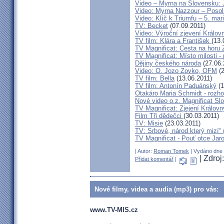
Video – Myrna na Slovensku: J
Video: Myrna Nazzour – Poso
Video: Klíč k Triumfu – 5. ma
TV: Becket
(07.09.2011)
Video: Výroční zjevení Králov
TV film: Klára a František
(13.
TV Magnificat: Cesta na horu 
TV Magnificat: Místo milosti -
Dějiny českého národa
(27.06.
Video: O. Jozo Zovko, OFM
(2
TV film: Bella
(13.06.2011)
TV film: Antonín Paduánský
(1
Otakáro Maria Schmidt - rozhov
Nové video o.z. Magnificat Sl
TV Magnificat: Zjejení Králov
Film Tři dědečci
(30.03.2011)
TV: Misie
(23.03.2011)
TV: Srbové, národ který mizí“ 
TV Magnificat - Pouť otce Jaro
| Autor:
Roman Tomek
| Vydáno dne 
| Zdroj
Přidat komentář
|
Nové filmy, videa a audia (mp3) pro vás:
www.TV-MIS.cz