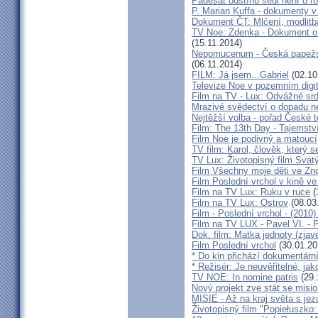
Padesát odstínů šedi není o r
P. Marian Kuffa - dokumenty v
Dokument ČT: Mlčení, modlitb
TV Noe: Zdenka - Dokument o 
(15.11.2014)
Nepomucenum - Česká papežsk
(06.11.2014)
FILM: Já jsem...Gabriel
(02.10
Televize Noe v pozemním digit
Film na TV - Lux: Odvážné srd
Mrazivé svědectví o dopadu ne
Nejtěžší volba - pořad České t
Film: The 13th Day - Tajemstv
Film Noe je podivný a matoucí
TV film: Karol, člověk, který 
TV Lux: Životopisný film Svat
Film Všechny moje děti ve Zn
Film Poslední vrchol v kině v
Film na TV Lux: Ruku v ruce
(
Film na TV Lux: Ostrov
(08.03
Film - Poslední vrchol - (2010)
Film na TV LUX - Pavel VI. - 
Dok. film: Matka jednoty (zjav
Film Poslední vrchol
(30.01.20
* Do kin přichází dokumentární 
* Režisér: Je neuvěřitelné, ja
TV NOE: In nomine patris
(29.
Nový projekt zve stát se misio
MISIE - Až na kraj světa s jez
Životopisný film "Popiełuszko