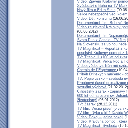
Video: Zjavení Královny pomoc
Svědectví o Bohu na TV Mark
Nový film o Edith Stein
(09.08
Velice nebezpečné věci kolem
Video: Děti konzumu
(16.06.20
Dokumentární film: Bohové N
Video ze zjevení Královny pom
(08.06.2012)
Dokumentární film Nejznámě
Svatá Rita z Cascie - TV film
(
Na Slovensku za volnou neděli
TV Magnificat – Reportáž z kv
poselství Královny pomoci z 
TV: Titanic II. (100 let od zka
TV Magnificat: Velká Noc a Ho
Videosvědectví: Bůh mě uzdra
Chemin de I´Espérance
(10.04
Příběh Drinských mučeníc - d
TV: Popieluszko – svoboda uv
Praotcové časné sexualizace d
sexuální výchově
(21.02.2012)
Číhošťský zázrak - zajímavý 
600 let od narození sv. Johank
životopisný)
(06.01.2012)
TV: Zázrak
(28.12.2011)
TV film: Věčná píseň (o vznik
TV film: Dýka a kříž Davida W
Video: Pokoj – jedine pokoj!
(1
Video: Královna pomoci, která p
TV Magnificat: Svoboda
(19.10