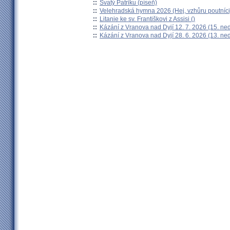
::
Svatý Patriku (píseň)
::
Velehradská hymna 2026 (Hej, vzhůru poutníci
::
Litanie ke sv. Františkovi z Assisi ()
::
Kázání z Vranova nad Dyjí 12. 7. 2026 (15. ne
::
Kázání z Vranova nad Dyjí 28. 6. 2026 (13. ne