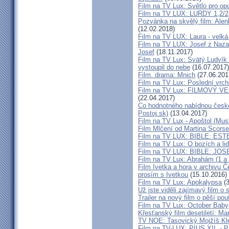
Film na TV Lux: Světlo pro op
Film na TV LUX: LURDY 1,2/2
Pozvánka na skvělý film: Alen
(12.02.2018)
Film na TV LUX: Laura - velká 
Film na TV LUX: Josef z Nazare
Josef
(18.11.2017)
Film na TV Lux: Svätý Ludvík M
vystoupil do nebe
(16.07.2017)
Film. drama: Mnich
(27.06.201
Film na TV Lux: Poslední vrch
Film na TV Lux: FILMOVÝ VEČ
(22.04.2017)
Co hodnotného nabídnou české 
Postoj.sk)
(13.04.2017)
Film na TV Lux - Apoštol (Musl
Film Mlčení od Martina Scors
Film na TV LUX: BIBLE: EST
Film na TV Lux: O bozích a li
Film na TV LUX: BIBLE: JOSE
Film na TV Lux: Abrahám (1 a 2
Film Ivetka a hora v archivu 
prosím s Ivetkou
(15.10.2016)
Film na TV Lux: Apokalypsa
(3
Už jste viděli zajímavý film o 
Trailer na nový film o pěší pou
Film na TV Lux: October Baby
Křesťanský film desetiletí: Ma
TV NOE: Tasovický Mojžíš Kl
Film na TV-LUX: PIUS XII. - P