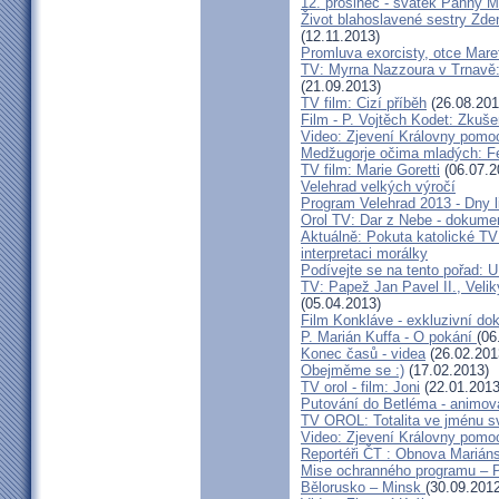
12. prosinec - svátek Panny 
Život blahoslavené sestry Zde
(12.11.2013)
Promluva exorcisty, otce Mare
TV: Myrna Nazzoura v Trnavě: 
(21.09.2013)
TV film: Cizí příběh
(26.08.201
Film - P. Vojtěch Kodet: Zkuše
Video: Zjevení Královny pomoc
Medžugorje očima mladých: Fe
TV film: Marie Goretti
(06.07.2
Velehrad velkých výročí
Program Velehrad 2013 - Dny li
Orol TV: Dar z Nebe - dokumen
Aktuálně: Pokuta katolické TV
interpretaci morálky
Podívejte se na tento pořad: U
TV: Papež Jan Pavel II., Velik
(05.04.2013)
Film Konkláve - exkluzivní d
P. Marián Kuffa - O pokání
(06
Konec časů - videa
(26.02.201
Obejměme se :)
(17.02.2013)
TV orol - film: Joni
(22.01.2013
Putování do Betléma - animova
TV OROL: Totalita ve jménu 
Video: Zjevení Královny pomoc
Reportéři ČT : Obnova Marián
Mise ochranného programu – Pr
Bělorusko – Minsk
(30.09.2012