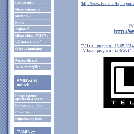
Lidové misie
(
http://www.tvlux.sk/tvprogram
Mapa zajímavostí
Marianky
Knihy
TV
Zajímavé...
http://
Mimo oblast FATYMu
Výzdoba kostelů
TV Lux - program - 16-05-2014
O nás a kontakty
TV Lux - program - 17-5-2014
Personalizace
15 nejčtenějších
AMIMS.net
nabízí:
Hlavní strana
apoštolát A.M.I.M.S.
Knihovna on-line
Comicsy
Objednávky knih
TV-MIS.cz