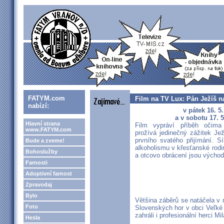
FATYM.com
Film na TV Lux: Pán Ježíš n
nabízí:
v pátek 16. 5
a v sobotu 17. 5
Hlavní strana
Film vypráví příběh očima
www.FATYM.com
prožívá jedinečný zážitek Je
prvního svatého přijímání. Sí
Bude a zveme!
alkoholismu v křesťanské rodi
Bohoslužby
a otcovo obrácení jsou východ
Farnosti
Adoptivní farnost
Zpravodaj
Bylo
Většina záběrů se natáčela v
Foto
Slovenských hor v obci Veľké
zahráli i profesionální herci 
Hesla