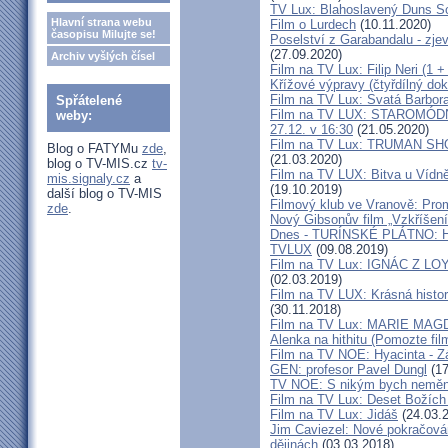
TV Lux: Blahoslavený Duns Scot
Hlavní strana webu
Film o Lurdech
(10.11.2020)
časopisu Milujte se!
Poselství z Garabandalu - zje
(27.09.2020)
Archiv vyšlých čísel
Film na TV Lux: Filip Neri (1 +
Křížové výpravy (čtyřdílný do
Film na TV Lux: Svatá Barbor
Spřátelené
Film na TV LUX: STAROMÓDNÍ -
weby:
27.12. v 16:30
(21.05.2020)
Film na TV Lux: TRUMAN SHOW 
Blog o FATYMu
zde
,
(21.03.2020)
blog o TV-MIS.cz
tv-
Film na TV LUX: Bitva u Vídně 
mis.signaly.cz
a
(19.10.2019)
další blog o TV-MIS
Filmový klub ve Vranově: Prom
zde
.
Nový Gibsonův film „Vzkříšení
Dnes - TURÍNSKÉ PLÁTNO: H
TVLUX
(09.08.2019)
Film na TV Lux: IGNÁC Z LOYOL
(02.03.2019)
Film na TV LUX: Krásná histor
(30.11.2018)
Film na TV Lux: MARIE MA
Alenka na hithitu (Pomozte fil
Film na TV NOE: Hyacinta - Zá
GEN: profesor Pavel Dungl
(17
TV NOE: S nikým bych neměnil
Film na TV Lux: Deset Božích 
Film na TV Lux: Jidáš
(24.03.
Jim Caviezel: Nové pokračová
dějinách
(03.03.2018)