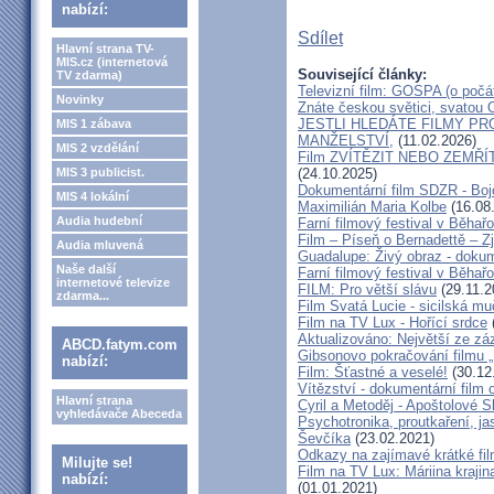
nabízí:
Sdílet
Hlavní strana TV-
MIS.cz (internetová
Související články:
TV zdarma)
Televizní film: GOSPA (o počá
Novinky
Znáte českou světici, svatou O
JESTLI HLEDÁTE FILMY P
MIS 1 zábava
MANŽELSTVÍ,
(11.02.2026)
MIS 2 vzdělání
Film ZVÍTĚZIT NEBO ZEMŘÍT - 
MIS 3 publicist.
(24.10.2025)
Dokumentární film SDZR - Bojo
MIS 4 lokální
Maximilián Maria Kolbe
(16.08
Audia hudební
Farní filmový festival v Běhař
Film – Píseň o Bernadettě – Z
Audia mluvená
Guadalupe: Živý obraz - dokum
Naše další
Farní filmový festival v Běhař
internetové televize
FILM: Pro větší slávu
(29.11.2
zdarma...
Film Svatá Lucie - sicilská m
Film na TV Lux - Hořící srdce
Aktualizováno: Největší ze zá
ABCD.fatym.com
Gibsonovo pokračování filmu 
nabízí:
Film: Šťastné a veselé!
(30.12
Vítězství - dokumentární film
Hlavní strana
Cyril a Metoděj - Apoštolové S
vyhledávače Abeceda
Psychotronika, proutkaření, ja
Ševčíka
(23.02.2021)
Odkazy na zajímavé krátké fi
Milujte se!
Film na TV Lux: Máriina krajin
nabízí:
(01.01.2021)