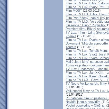
Film na TV Lux: Bible: Šalomou
Film na TV Lux: Svatý Petr - 1.
Film MOST
(25.03.2016)
Film na TV LUX: Bible: David 
Film "Vzkříšený" nabízí jiný p
Film na TV LUX: Ve světle pra
Guiseppe " Pino " Puglisiho
(1
Premiéra filmu Blízký soumra
TV Lux: - film - Edita Stein
Zdenka
(15.11.2015)
Film na TV Lux: Dveře z olova
Dokument "Mrtvolu sprovoďte ze
Toufara
(13.11.2015)
Film na TV Lux: Tomáš Morus
Film na TV Lux: Svatý Josef 
Film na TV Lux: Svatá Bernad
Mallé „letní kino“ na Louce uv
Turínské plátno - dokumentárn
TV Lux: Fundamenty - dnešní
Film na TV Lux: Jan XXIII. - 
Film na TV Lux: Karel: človek,
Film na TV LUX - Pavel VI. - 
TV Noe o Velikonocích: filmy 
(01.04.2015)
Velikonoční filmy na TV Lu
(01.04.2015)
Při natáčení filmu o pastorovi,
Neviděl jsem a neuvidím
(11.0
Postní odpoledne v Olešnici
(2