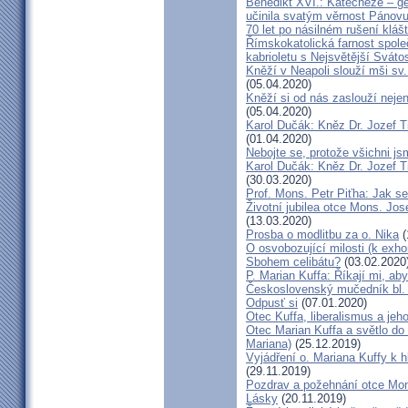
Benedikt XVI.: Katecheze – ge
učinila svatým věrnost Pánovu
70 let po násilném rušení kláš
Římskokatolická farnost spole
kabrioletu s Nejsvětější Svátos
Kněží v Neapoli slouží mši sv. 
(05.04.2020)
Kněží si od nás zaslouží nejen
(05.04.2020)
Karol Dučák: Kněz Dr. Jozef Ti
(01.04.2020)
Nebojte se, protože všichni j
Karol Dučák: Kněz Dr. Jozef Ti
(30.03.2020)
Prof. Mons. Petr Piťha: Jak s
Životní jubilea otce Mons. Jos
(13.03.2020)
Prosba o modlitbu za o. Nika
(
O osvobozující milosti (k exho
Sbohem celibátu?
(03.02.2020
P. Marian Kuffa: Říkají mi, aby
Československý mučedník bl.
Odpusť si
(07.01.2020)
Otec Kuffa, liberalismus a jeho
Otec Marian Kuffa a světlo do
Mariana)
(25.12.2019)
Vyjádření o. Mariana Kuffy k 
(29.11.2019)
Pozdrav a požehnání otce Mont
Lásky
(20.11.2019)