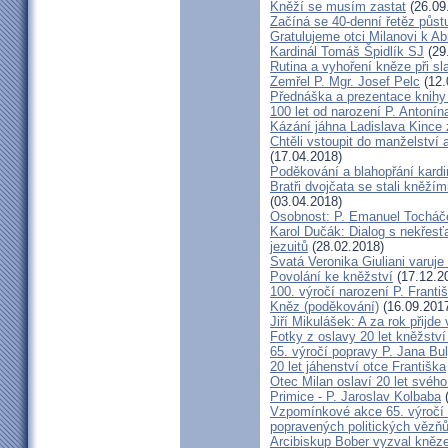
Kněží se musím zastat
(26.09
Začíná se 40-denní řetěz půst
Gratulujeme otci Milanovi k 
Kardinál Tomáš Špidlík SJ
(29
Rutina a vyhoření kněze při sla
Zemřel P. Mgr. Josef Pelc
(12.
Přednáška a prezentace knihy 
100 let od narození P. Anton
Kázání jáhna Ladislava Kince 
Chtěli vstoupit do manželství a
(17.04.2018)
Poděkování a blahopřání kard
Bratři dvojčata se stali kněžím
(03.04.2018)
Osobnost: P. Emanuel Tocháč
Karol Dučák: Dialog s nekřesť
jezuitů
(28.02.2018)
Svatá Veronika Giuliani varuj
Povolání ke kněžství
(17.12.2
100. výročí narození P. Frant
Kněz (poděkování)
(16.09.201
Jiří Mikulášek: A za rok přijde
Fotky z oslavy 20 let kněžství
65. výročí popravy P. Jana Bu
20 let jáhenství otce Františka
Otec Milan oslaví 20 let svého
Primice - P. Jaroslav Kolbaba
(
Vzpomínkové akce 65. výročí 
popravených politických vězň
Arcibiskup Bober vyzval kněze