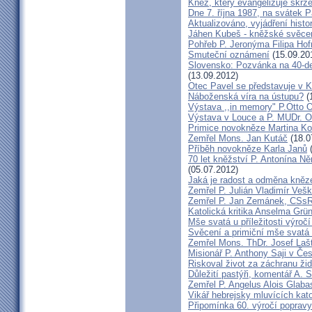
Kněz, který evangelizuje skr
Dne 7. října 1987, na svátek 
Aktualizováno, vyjádření histo
Jáhen Kubeš - kněžské svěce
Pohřeb P. Jeronýma Filipa Ho
Smuteční oznámení
(15.09.20
Slovensko: Pozvánka na 40-de
(13.09.2012)
Otec Pavel se představuje v K
Náboženská víra na ústupu?
(
Výstava ,,in memory" P.Otto 
Výstava v Louce a P. MUDr. O
Primice novokněze Martina K
Zemřel Mons. Jan Kutáč
(18.0
Příběh novokněze Karla Janů
(
70 let kněžství P. Antonína Ně
(05.07.2012)
Jaká je radost a odměna kněz
Zemřel P. Julián Vladimír Ve
Zemřel P. Jan Zemánek, CSs
Katolická kritika Anselma Grü
Mše svatá u příležitosti výroč
Svěcení a primiční mše svatá 
Zemřel Mons. ThDr. Josef Laš
Misionář P. Anthony Saji v Čes
Riskoval život za záchranu ži
Důležití pastýři, komentář A. 
Zemřel P. Angelus Alois Glab
Vikář hebrejsky mluvících kato
Připomínka 60. výročí popravy