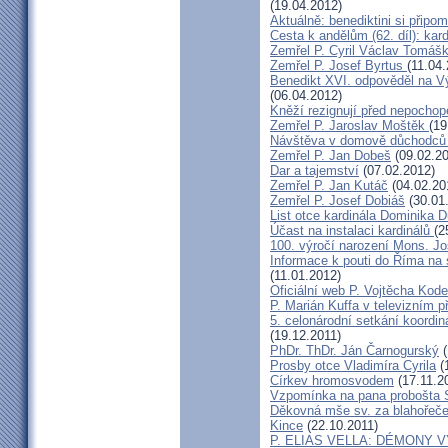
(19.04.2012)
Aktuálně: benediktini si připom
Cesta k andělům (62. díl): kar
Zemřel P. Cyril Václav Tomá
Zemřel P. Josef Byrtus
(11.04
Benedikt XVI. odpověděl na V
(06.04.2012)
Kněží rezignují před nepocho
Zemřel P. Jaroslav Moštěk
(19
Návštěva v domově důchodců 
Zemřel P. Jan Dobeš
(09.02.20
Dar a tajemství
(07.02.2012)
Zemřel P. Jan Kutáč
(04.02.20
Zemřel P. Josef Dobiáš
(30.01
List otce kardinála Dominika
Účast na instalaci kardinálů
(2
100. výročí narození Mons. Jo
Informace k pouti do Říma na
(11.01.2012)
Oficiální web P. Vojtěcha Kod
P. Marián Kuffa v televizním p
5. celonárodní setkání koordin
(19.12.2011)
PhDr. ThDr. Ján Čarnogurský
(
Prosby otce Vladimíra Cyrila
(
Církev hromosvodem
(17.11.2
Vzpomínka na pana probošta S
Děkovná mše sv. za blahořečen
Kince
(22.10.2011)
P. ELIAS VELLA: DÉMONY 