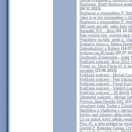
Rozhovor: Bratři Brožové aneb
(04.11.2013)
Rozhovor s misionářem P. Voj
Jaké to je být misionářem v St
Rozhovor s misionářem P. Voj
Měl jsem asi pět, nebo šest ro
Benedikt XVI. - Brno
(01.10.20
Kde vymírá víra, vymírá také 
Prázdniny na faře, aneb o. Vla
Sváteční slovo o. Marka Dun
Dobrodružství s Bohem
(14.07
Knězem na 40 hodin
(02.07.20
Osobnosti Znojemska – kněz
Kněžské svěcení, Brno 2013 +
Projev sv. Otce Pavla VI. k 
povolání
(23.06.2013)
Kněžské svěcení - Michal Cvi
Kněžské svěcení - Petr Václa
Kněžské svěcení - Pavel Kuc
Kněžské svěcení - Vojtěch Lo
Kněžské svěcení - Jiří Brtník
(
Jáhenské svěcení - Michal Se
Primice Jana Davida SAC
(13.
Umučený kněz Toufar z Číhošt
Návštěva o.Vladimíra v nemoc
Kdyby nad městem dlela kněžs
Co se stává, když někdo neod
Pius XI. a jeho pohled na nov
Zemřel P. Boleslav Česlav C