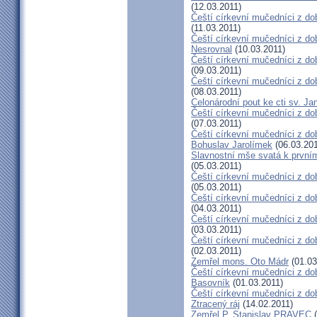
(12.03.2011)
Čeští církevní mučedníci z do
(11.03.2011)
Čeští církevní mučedníci z do
Nesrovnal
(10.03.2011)
Čeští církevní mučedníci z dob
(09.03.2011)
Čeští církevní mučedníci z do
(08.03.2011)
Celonárodní pout ke cti sv. J
Čeští církevní mučedníci z dob
(07.03.2011)
Čeští církevní mučedníci z dob
Bohuslav Jarolímek
(06.03.201
Slavnostní mše svatá k prvním
(05.03.2011)
Čeští církevní mučedníci z do
(05.03.2011)
Čeští církevní mučedníci z do
(04.03.2011)
Čeští církevní mučedníci z dob
(03.03.2011)
Čeští církevní mučedníci z do
(02.03.2011)
Zemřel mons. Oto Mádr
(01.03
Čeští církevní mučedníci z dob
Basovník
(01.03.2011)
Čeští církevní mučedníci z d
Ztracený ráj
(14.02.2011)
Zemřel P. Stanislav PRAVEC
(