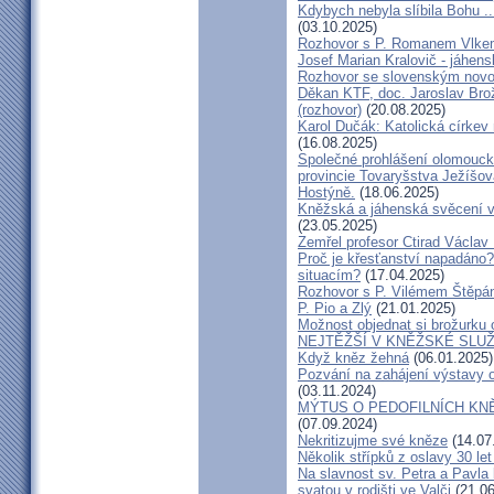
Kdybych nebyla slíbila Bohu ..
(03.10.2025)
Rozhovor s P. Romanem Vlk
Josef Marian Kralovič - jáhen
Rozhovor se slovenským nov
Děkan KTF, doc. Jaroslav Bro
(rozhovor)
(20.08.2025)
Karol Dučák: Katolická církev 
(16.08.2025)
Společné prohlášení olomouck
provincie Tovaryšstva Ježíšo
Hostýně.
(18.06.2025)
Kněžská a jáhenská svěcení 
(23.05.2025)
Zemřel profesor Ctirad Václav 
Proč je křesťanství napadáno?
situacím?
(17.04.2025)
Rozhovor s P. Vilémem Štěp
P. Pio a Zlý
(21.01.2025)
Možnost objednat si brožurku 
NEJTĚŽŠÍ V KNĚŽSKÉ SLU
Když kněz žehná
(06.01.2025)
Pozvání na zahájení výstavy o
(03.11.2024)
MÝTUS O PEDOFILNÍCH KNĚŽÍC
(07.09.2024)
Nekritizujme své kněze
(14.07
Několik střípků z oslavy 30 le
Na slavnost sv. Petra a Pavl
svatou v rodišti ve Valči
(21.06