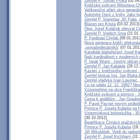
Zemřel P. Tomáš Prnka
(02.04
Kněžské svěcení Miloslava Ch
Velikonoční přání otce generál
Autorské čtení z knihy Jako 
Zemřel P. Stanislav Jiří Fiala,
Blázen pro Krista
(03.02.2013)
Otec Josef Koláček převzal C
Zemřel P. Vojtěch Srna
(21.01.
P. Ferdinad Chýlek
(08.01.201
Nová generace kněží překonáv
„osmašedesátníků”
(07.01.201
Kandidát blahořečení Josef K
Naši kardinálové v moderních
P. Ignát Wurm - čestný občan
Zemřel P. Jan Kabátek
(28.12.
Kázání z kněžského svěcení -
Zemřel biskup Ing. Jan Blaha
Zemřel vladyka Ivan Ljavinec,
Co se událo 12. 12. 1992? 
Vzpomeňme na otce Františka!
Kněžské svěcení a primice - 
Cesta k andělům - Jan Graubn
P. Pavel Pacner novým probo
Primice P. Josefa Kubeše na 
Vzpomínková bohoslužba - 30.
(30.10.2012)
Beatifikace Čtrnácti pražskýc
Primice P. Josefa Kubeše
(18.
Jiří Mikulášek: Vejdi do radost
Zemřel P. Josef Krchňavý
(11.