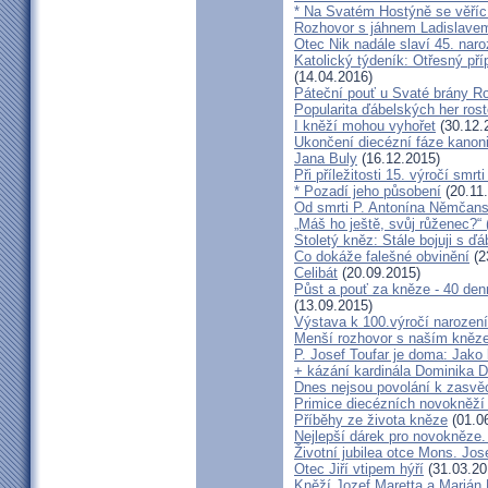
* Na Svatém Hostýně se věříc
Rozhovor s jáhnem Ladislave
Otec Nik nadále slaví 45. naro
Katolický týdeník: Otřesný pří
(14.04.2016)
Páteční pouť u Svaté brány R
Popularita ďábelských her roste
I kněží mohou vyhořet
(30.12.
Ukončení diecézní fáze kanoni
Jana Buly
(16.12.2015)
Při příležitosti 15. výročí smrt
* Pozadí jeho působení
(20.11
Od smrti P. Antonína Němčansk
„Máš ho ještě, svůj růženec?“ 
Stoletý kněz: Stále bojuji s ď
Co dokáže falešné obvinění
(2
Celibát
(20.09.2015)
Půst a pouť za kněze - 40 den
(13.09.2015)
Výstava k 100.výročí narození
Menší rozhovor s naším kně
P. Josef Toufar je doma: Jako
+ kázání kardinála Dominika 
Dnes nejsou povolání k zasvě
Primice diecézních novokněží
Příběhy ze života kněze
(01.0
Nejlepší dárek pro novokněze
Životní jubilea otce Mons. Jos
Otec Jiří vtipem hýří
(31.03.20
Kněží Jozef Maretta a Marián 