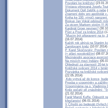
Povolání ke kněžství
(23.01.2
Výstava věnovaná Josefu Touf
Dokument Opři žebřík o nebe
(
Znamení doby pro apoštolát v
Kniha ke 100. výročí narození
Biskup Jan Vokál odslouží mši
Za otcem Markem stojím !!! (
Kardinál Groer nevinen?
(30.10
Půst a Pouť za kněze 2014
(17
"Musím být připravený na to, 
(16.07.2014)
Každý rok ubývá na Starém kon
Zamilovaný kněz
(10.07.2014)
P. Karel Skočovský: Posílám
(+ přání novokněžím)
(08.07.2
Mezinárodní asociace exorcist
Na misiích mezi Indiány
(05.07
Ohlednutí za slavností 20-let 
Kněžské svěcení 2014 v brněns
Pozvánka na kněžské svěcení 
(22.05.2014)
„Kdo vytrvá až do konce, bude
Prosba o vzpomínky a zážitk
Vzpomínáme na o. Vladimíra C
Kněz počatý při znásilnění: "S
(21.02.2014)
Farář Maroš Kuffa: Odpustit ne
křesťanství
(06.01.2014)
V Číhošti po šedesáti čtyřech
Ročně vystupuje z řeholních řá