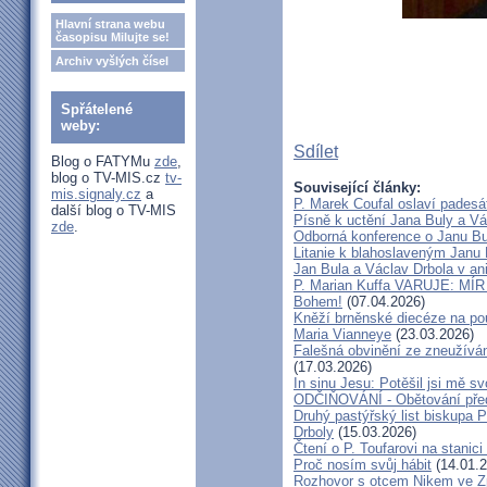
Hlavní strana webu
časopisu Milujte se!
Archiv vyšlých čísel
Spřátelené
weby:
Sdílet
Blog o FATYMu
zde
,
blog o TV-MIS.cz
tv-
Související články:
mis.signaly.cz
a
P. Marek Coufal oslaví padesá
další blog o TV-MIS
Písně k uctění Jana Buly a Vá
zde
.
Odborná konference o Janu Bul
Litanie k blahoslaveným Janu 
Jan Bula a Václav Drbola v a
P. Marian Kuffa VARUJE: MÍR
Bohem!
(07.04.2026)
Kněží brněnské diecéze na pou
Maria Vianneye
(23.03.2026)
Falešná obvinění ze zneužíván
(17.03.2026)
In sinu Jesu: Potěšil jsi mě
ODČIŇOVÁNÍ - Obětování před
Druhý pastýřský list biskupa P
Drboly
(15.03.2026)
Čtení o P. Toufarovi na stanici
Proč nosím svůj hábit
(14.01.2
Rozhovor s otcem Nikem ve Z