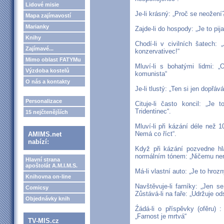
Lidové misie
Je-li krásný: „Proč se neožení?
Mapa zajímavostí
Marianky
Zajde-li do hospody: „Je to pija
Knihy
Chodí-li v civilních šatech: „
Zajímavé...
konzervativec!“
Mimo oblast FATYMu
Mluví-li s bohatými lidmi: „O
Výzdoba kostelů
komunista“
O nás a kontakty
Je-li tlustý: „Ten si jen dopřáv
Personalizace
Cituje-li často koncil: „Je 
Tridentinec“.
15 nejčtenějších
Mluví-li při kázání déle než 1
Nemá co říct“.
AMIMS.net
nabízí:
Když při kázání pozvedne hla
normálním tónem: „Ničemu ne
Hlavní strana
apoštolát A.M.I.M.S.
Má-li vlastní auto: „Je to hroz
Knihovna on-line
Navštěvuje-li farníky: „Jen s
Comicsy
Zůstává-li na faře: „Udržuje od
Objednávky knih
Źádá-li o příspěvky (ofěru) :
„Farnost je mrtvá“
TV-MIS.cz