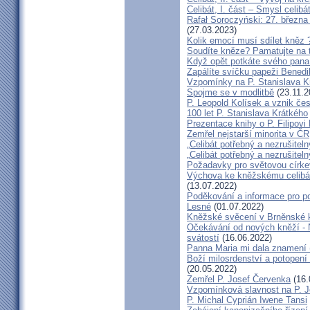
Celibát, I. část – Smysl celibá
Rafał Soroczyński: 27. březn
(27.03.2023)
Kolik emocí musí sdílet kněz 
Soudíte kněze? Pamatujte na 
Když opět potkáte svého pana 
Zapálíte svíčku papeži Benedi
Vzpomínky na P. Stanislava K
Spojme se v modlitbě
(23.11.2
P. Leopold Kolísek a vznik če
100 let P. Stanislava Krátkého
Prezentace knihy o P. Filipovi
Zemřel nejstarší minorita v ČR
„Celibát potřebný a nezrušiteln
„Celibát potřebný a nezrušiteln
Požadavky pro světovou círke
Výchova ke kněžskému celibát
(13.07.2022)
Poděkování a informace pro po
Lesné
(01.07.2022)
Kněžské svěcení v Brněnské k
Očekávání od nových kněží -
svátostí
(16.06.2022)
Panna Maria mi dala znamení 
Boží milosrdenství a potopení 
(20.05.2022)
Zemřel P. Josef Červenka
(16.
Vzpomínková slavnost na P. 
P. Michal Cyprián Iwene Tansi