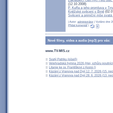
Zakládající člen FATYMu otec 
(12.10.2008)
P. Kuffa a jeho promluva v Trna
Kněžské svěcení v Brně
(02.0
Svěcení a primiční mše svat
| Autor:
administrátor
| Vydáno dne 28
Přidat komentář
|
Nové filmy, videa a audia (mp3) pro vás:
www.TV-MIS.cz
::
Svatý Patriku (píseň)
::
Velehradská hymna 2026 (Hej, vzhůru poutníci
::
Litanie ke sv. Františkovi z Assisi ()
::
Kázání z Vranova nad Dyjí 12. 7. 2026 (15. ne
::
Kázání z Vranova nad Dyjí 28. 6. 2026 (13. ne