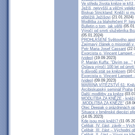
Ve středu života kněze je kříž
Ježíš, nejvyšší a věčný velek
Biskup Strickland: Kněží si mu
přiblížili Ježíšovi
(21.01.2024)
Modlitba za blahořečení P. I
Bulletin o tom, jak věřili
(05.01
Výročí od smrti služebníka B
(05.01.2024)
PROHLÁŠENÍ Světového apošt
Zajímavý článek o misionáři v
Petr Maria Josef Cassant
(22.
Exorcista o. Vincent Lampert -
(video)
(19.09.2023)
P. Marián Kuffa: "Divím se..."
(
Oslava výročí 100 let od úmrtí
6 důvodů stát se knězem
(10.
Exorcista o. Vincent Lampert -
(video)
(09.09.2023)
MARIINA VÍTĚZSTVÍ 61: Kněz v
Arcibiskupský seminář Praha
(
Další modlitby za kněze
(03.07
MODLITBA ZA KNĚZE - kněží v
„MODLITBA ZA KNĚZE“
(18.0
Otec Deepak o prázdninách o
Situace v brněnské diecézi p
(14.05.2023)
Kde jsou moji kněží?
(11.05.2
Celibát, IV. část, závěr – Výc
Celibát, III. část – Východní o
Celibát, II. část – Vývoj na 