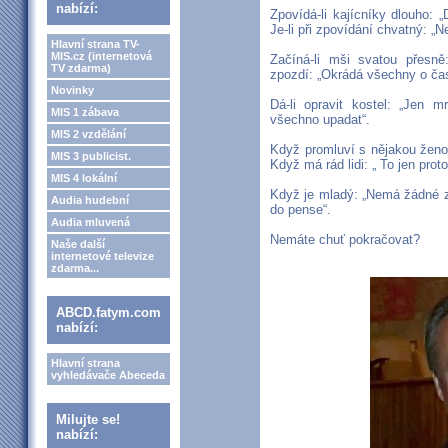
nabízí:
Zpovídá-li kajícníky dlouho: 
Je-li při zpovídání chvatný: „
Hlavní strana TV-
MIS.cz (internetová
Začíná-li mši svatou přesn
TV zdarma)
zpozdí: „Okrádá všechny o čas
Novinky
Dá-li opravit kostel: „Jen 
MIS 1 zábava
všechno upadat“.
MIS 2 vzdělání
Když promluví s nějakou ženo
MIS 3 publicist.
Když má rád lidi: „ To jen proto
MIS 4 lokální
Když je mladý: „Nemá žádné zku
Audia hudební
do pense“.
Audia mluvená
Nemáte chuť pokračovat?
Naše další
internetové televize
zdarma...
ABCD.fatym.com
nabízí:
Hlavní strana
vyhledávače Abeceda
Milujte se!
nabízí: