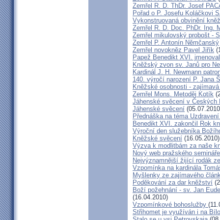
Zemřel R. D. ThDr. Josef PA
Pořad o P. Josefu Koláčkovi 
Vykonstruovaná obvinění kněž
Zemřel R. D. Doc. PhDr. Ing.
Zemřel mikulovský probošt - S
Zemřel P. Antonín Němčanský
Zemřel novokněz Pavel Jiřík
(
Papež Benedikt XVI. jmenova
Kněžský zvon sv. Janů pro N
Kardinál J. H. Newmann patro
140. výročí narození P. Jana
Kněžské osobnosti - zajímavá
Zemřel Mons. Metoděj Kotík
(2
Jáhenské svěcení v Českých 
Jáhenské svěcení
(05.07.2010
Přednáška na téma Uzdravení ž
Benedikt XVI. zakončil Rok k
Výroční den služebníka Božíh
Kněžské svěcení
(16.05.2010)
Výzva k modlitbám za naše k
Nový web pražského semináře
Nejvýznamnější žijící rodák 
Vzpomínka na kardinála Tomáš
Myšlenky ze zajímavého článk
Poděkování za dar kněžství
(2
Boží požehnání - sv. Jan Eud
(16.04.2010)
Vzpomínkové bohoslužby
(11.
Střihomet je využíván i na Bíl
Stalo se u vsi Petrovskaja
(08