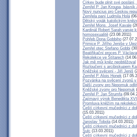
Církev bude plnit své poslání,
Zemřel P. Jan Kroupa, básník a
Nový nuncius pro Českou repu
Zemřela paní Ludmila Holá
(06
Dětský voják katolickým kně
Zemřel Mons. Josef Kavale
(2
Kardinál Robert Sarah varuje k
homosexualitě
(23.08.2011)
Pohřeb Dona Gobbiho
(27.07.2
Primice P. Jiřího Jeniše v Úje
Zemřel otec Stefano Gobbi
(30
Beatifikační proces P. Václav
Rekolekce ve Štítarech
(14.06
Jak mě můj kněz neobtěžoval
Rozloučení s arcibiskupem 
Kněžské svěcení - Jiří Jeniš
(
Zemřel P. Alois Honek
(17.05.2
Pozvánka na svěcení zvonů v
Další zvony pro Nepomuk odlit
Kněžské zvony pro Nepomuk
(
Zemřel P. Jan Štrumfa
(09.04.
Zajímavý výrok Benedikta XVI
Promluva kněžím na rekolekci 
Čeští církevní mučedníci z do
(15.03.2011)
Čeští církevní mučedníci z do
Jaroslav Tobola
(14.03.2011)
Čeští církevní mučedníci z dob
Šulc
(13.03.2011)
Čeští církevní mučedníci z dob