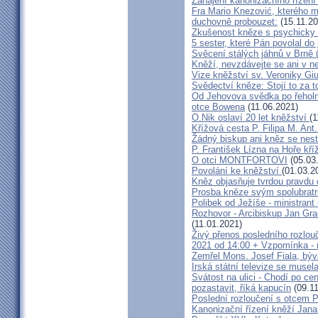
Zahájení kanonizačního řízení 
Fra Mario Knezović, kterého 
duchovně probouzet:
(15.11.20
Zkušenost kněze s psychicky
5 sester, které Pán povolal do
Svěcení stálých jáhnů v Brně
Kněží, nevzdávejte se ani v ne
Vize kněžství sv. Veroniky Giu
Svědectví kněze: Stojí to za t
Od Jehovova svědka po řeholní
otce Bowena
(11.06.2021)
O.Nik oslaví 20 let kněžství
(1
Křížová cesta P. Filipa M. Ant
Žádný biskup ani kněz se nes
P. František Lízna na Hoře kříž
O otci MONTFORTOVI
(05.03
Povolání ke kněžství
(01.03.2
Kněz objasňuje tvrdou pravdu 
Prosba kněze svým spolubrat
Polibek od Ježíše - ministrant
Rozhovor - Arcibiskup Jan Gra
(11.01.2021)
Živý přenos posledního rozlouč
2021 od 14:00 + Vzpomínka - 
Zemřel Mons. Josef Fiala, býv
Irská státní televize se muse
Svátost na ulici - Chodí po cen
pozastavit, říká kapucín
(09.11
Poslední rozloučení s otcem 
Kanonizační řízení kněží Jana