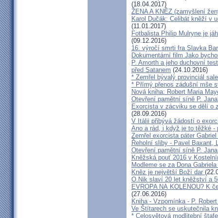
(18.04.2017)
ŽENA A KNĚZ (zamyšlení žen
Karol Dučák: Celibát kněží v 
(11.01.2017)
Fotbalista Philip Mulryne je 
(09.12.2016)
16. výročí smrti fra Slavka Ba
Dokumentární film Jako bycho
P. Amorth a jeho duchovní test
před Satanem
(24.10.2016)
* Zemřel bývalý provinciál sa
* Přímý přenos zádušní mše s
Nová kniha: Robert Maria M
Otevření pamětní síně P. Jana
Exorcista v zácviku se dělí o
(28.09.2016)
V Itálii přibývá žádostí o exor
Ano a rád, i když je to těžké 
Zemřel exorcista páter Gabrie
Řeholní sliby - Pavel Baxant,
Otevření pamětní síně P. Jana
Kněžská pouť 2016 v Kostelní
Modleme se za Dona Gabriela
Kněz je největší Boží dar
(22.
O.Nik slaví 20 let kněžství a 5
EVROPA NA KOLENOU? K čemu 
(27.06.2016)
Kniha - Vzpomínka - P. Rober
Ve Štítarech se uskutečnila k
* Celosvětová modlitební štafe