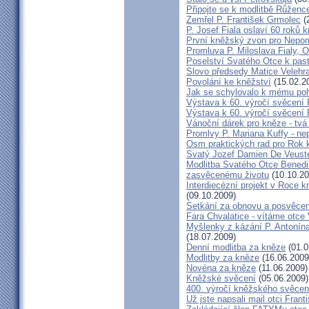
Připojte se k modlitbě Růženc
Zemřel P. František Grmolec
(
P. Josef Fiala oslaví 60 roků 
První kněžský zvon pro Nepo
Promluva P. Miloslava Fialy, 
Poselství Svatého Otce k past
Slovo předsedy Matice Velehr
Povolání ke kněžství
(15.02.2
Jak se schylovalo k mému po
Výstava k 60. výročí svěcení 
Výstava k 60. výročí svěcení 
Vánoční dárek pro kněze - tvá
Promlvy P. Mariana Kuffy - ne
Osm praktických rad pro Rok 
Svatý Jozef Damien De Veust
Modlitba Svatého Otce Benedik
zasvěcenému životu
(10.10.20
Interdiecézní projekt v Roce 
(09.10.2009)
Setkání za obnovu a posvěcení
Fara Chvalatice - vítáme otce 
Myšlenky z kázání P. Antonín
(18.07.2009)
Denní modlitba za kněze
(01.0
Modlitby za kněze
(16.06.2009
Novéna za kněze
(11.06.2009)
Kněžské svěcení
(05.06.2009)
400. výročí kněžského svěcen
Už jste napsali mail otci Frant