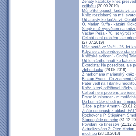
Ženatý katolický kněz přesvěd
celibátu
(20.09.2019)
Můj přítel opouští kněžství, a
Kněz rozzlobený na mši svatou
Od ateisty ke kněžství. Obrátil
O. Marian Kuffa - kázání Klok
Slepý muž vysvěcen na kněz
Václav Peša - 70. let výročí
Celibát není problém, ale odp
(27.07.2019)
Mše svatá ve Valči - 25. let 
Když se z otce-vdovce stane s
Kněžské svěcení - Ondřej Tal
Od letničního hnutí ke katolic
Exorcista: Ne posedlost, ale 
zlého ducha
(28.05.2019)
Z narkomana mariánský kněz
Biskup Evans: Co znamená b
Páter vedl na Titaniku modlitb
Kněz, který odčiňoval hříchy j
Celibát není problém, ale řeše
Franz Mühlberger - mimořádná 
Do Lomničky chodí jen ti nejod
'Ďábel a páter Amorth'
(20.01.2
Znáte osobnosti z oblastí FA
Rozhovor s P. Štěpánem Smol
Štandopéde do nebe
(31.12.20
Povolání ke kněžství
(21.12.2
Aktualizováno 2: Otec Marian 
modlitbu
(28.10.2018)