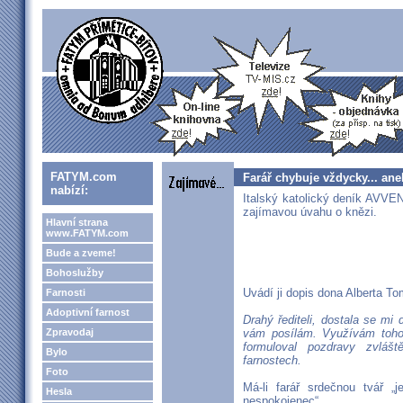
FATYM.com
Farář chybuje vždycky... a
nabízí:
Italský katolický deník AVVEN
zajímavou úvahu o knězi.
Hlavní strana
www.FATYM.com
Bude a zveme!
Bohoslužby
Uvádí ji dopis dona Alberta To
Farnosti
Adoptivní farnost
Drahý řediteli, dostala se mi
Zpravodaj
vám posílám. Využívám toho,
formuloval pozdravy zvlášt
Bylo
farnostech.
Foto
Má-li farář srdečnou tvář „
Hesla
nespokojenec“.