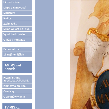
Lidové misie
Mapa zajímavostí
Marianky
Knihy
Zajímavé...
Mimo oblast FATYMu
Výzdoba kostelů
O nás a kontakty
Personalizace
15 nejčtenějších
AMIMS.net
nabízí:
Hlavní strana
apoštolát A.M.I.M.S.
Knihovna on-line
Comicsy
Objednávky knih
TV-MIS.cz