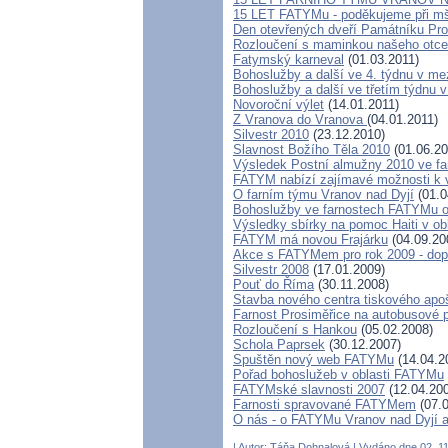
15 LET FATYMu - poděkujeme při mš
Den otevřených dveří Památníku Prok
Rozloučení s maminkou našeho otce
Fatymský karneval
(01.03.2011)
Bohoslužby a další ve 4. týdnu v me
Bohoslužby a další ve třetím týdnu 
Novoroční výlet
(14.01.2011)
Z Vranova do Vranova
(04.01.2011)
Silvestr 2010
(23.12.2010)
Slavnost Božího Těla 2010
(01.06.20
Výsledek Postní almužny 2010 ve 
FATYM nabízí zajímavé možnosti k v
O farním týmu Vranov nad Dyjí
(01.0
Bohoslužby ve farnostech FATYMu o
Výsledky sbírky na pomoc Haiti v o
FATYM má novou Frajárku
(04.09.20
Akce s FATYMem pro rok 2009 - do
Silvestr 2008
(17.01.2009)
Pouť do Říma
(30.11.2008)
Stavba nového centra tiskového apo
Farnost Prosiměřice na autobusové p
Rozloučení s Hankou
(05.02.2008)
Schola Paprsek
(30.12.2007)
Spuštěn nový web FATYMu
(14.04.2
Pořad bohoslužeb v oblasti FATYMu
FATYMské slavnosti 2007
(12.04.20
Farnosti spravované FATYMem
(07.0
O nás - o FATYMu Vranov nad Dyjí a
| Autor:
Táňa Dohnalová
| Vydáno dne 02. 11