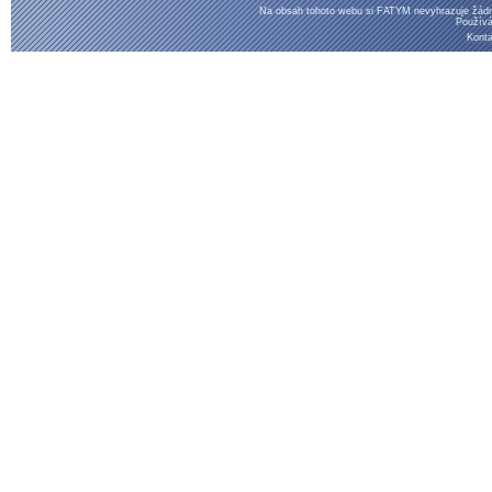
Na obsah tohoto webu si FATYM nevyhrazuje žádná
Použí
Konta