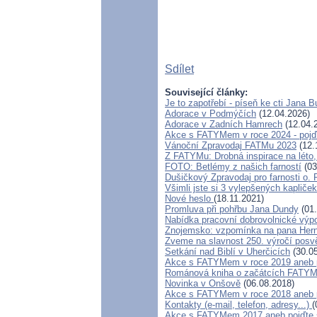
Sdílet
Související články:
Je to zapotřebí - píseň ke cti Jana 
Adorace v Podmýčích
(12.04.2026)
Adorace v Zadních Hamrech
(12.04.
Akce s FATYMem v roce 2024 - pojďt
Vánoční Zpravodaj FATMu 2023
(12.
Z FATYMu: Drobná inspirace na léto,
FOTO: Betlémy z našich farností
(03
Dušičkový Zpravodaj pro farnosti o.
Všimli jste si 3 vylepšených kapliče
Nové heslo
(18.11.2021)
Promluva při pohřbu Jana Dundy
(01.
Nabídka pracovní dobrovolnické výp
Znojemsko: vzpomínka na pana Her
Zveme na slavnost 250. výročí posvě
Setkání nad Biblí v Uherčicích
(30.05
Akce s FATYMem v roce 2019 aneb poj
Románová kniha o začátcích FATY
Novinka v Onšově
(06.08.2018)
Akce s FATYMem v roce 2018 aneb p
Kontakty (e-mail, telefon, adresy...)
(
Akce s FATYMem 2017 aneb pojďte s