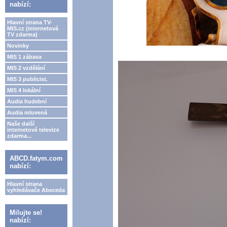
nabízí:
Hlavní strana TV-
MIS.cz (internetová
TV zdarma)
Novinky
MIS 1 zábava
MIS 2 vzdělání
MIS 3 publicist.
MIS 4 lokální
Audia hudební
Audia mluvená
Naše další
internetové televize
zdarma...
ABCD.fatym.com
nabízí:
Hlavní strana
vyhledávače Abeceda
Milujte se!
nabízí: