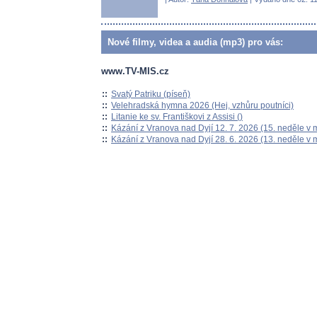
Nové filmy, videa a audia (mp3) pro vás:
www.TV-MIS.cz
::
Svatý Patriku (píseň)
::
Velehradská hymna 2026 (Hej, vzhůru poutníci)
::
Litanie ke sv. Františkovi z Assisi ()
::
Kázání z Vranova nad Dyjí 12. 7. 2026 (15. neděle v 
::
Kázání z Vranova nad Dyjí 28. 6. 2026 (13. neděle v 