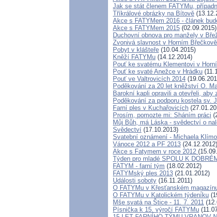
Jak se stát členem FATYMu, přípa
Tříkrálové obrázky na Bítově
(13.12.
Akce s FATYMem 2016 - článek bude
Akce s FATYMem 2015
(02.09.2015)
Duchovní obnova pro manžely v Bře
Zvonivá slavnost v Horním Břečkově
Pobyt v klášteře
(10.04.2015)
Kněží FATYMu
(14.12.2014)
Pouť ke svatému Klementovi v Horn
Pouť ke svaté Anežce v Hrádku
(11.
Pouť ve Valtrovicích 2014
(19.06.201
Poděkování za 20 let kněžství O. M
Barokní kapli opravili a otevřeli, aby
Poděkování za podporu kostela sv. Ja
Farní ples v Kuchařovicích
(27.01.20
Prosím, pomozte mi: Sháním práci
(
Můj Bůh, má Láska - svědectví o nal
Svědectví
(17.10.2013)
Svatební oznámení - Michaela Klímo
Vánoce 2012 a PF 2013
(24.12.2012
Akce s Fatymem v roce 2012
(15.09
Týden pro mladé SPOLU K DOBRÉ
FATYM - farní tým
(18.02.2012)
FATYMský ples 2013
(21.01.2012)
Události soboty
(16.11.2011)
O FATYMu v Křesťanském magazín
O FATYMu v Katolickém týdeníku
(1
Mše svatá na Štice - 11. 7. 2011
(12.
Písnička k 15. výročí FATYMu
(11.07
15 LET FARNÍHO TÝMU VRANOV N