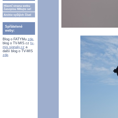
Hlavní strana webu
časopisu Milujte se!
Archiv vyšlých čísel
Spřátelené
weby:
Blog o FATYMu
zde
,
blog o TV-MIS.cz
tv-
mis.signaly.cz
a
další blog o TV-MIS
zde
.