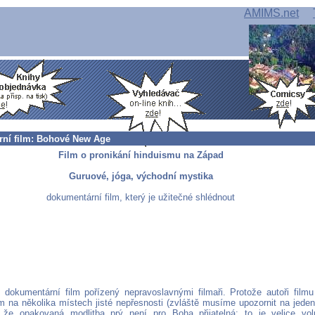
AMIMS.net
ní film: Bohové New Age
Film o pronikání hinduismu na Západ
Guruové, jóga, východní mystika
dokumentární film, který je užitečné shlédnout
í dokumentární film pořízený nepravoslavnými filmaři. Protože autoři filmu
lm na několika místech jisté nepřesnosti (zvláště musíme upozornit na jede
í, že opakovaná modlitba prý není pro Boha přijatelná; to je velice v