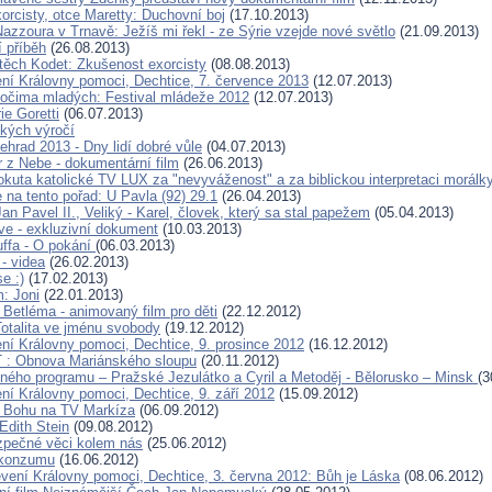
orcisty, otce Maretty: Duchovní boj
(17.10.2013)
azzoura v Trnavě: Ježíš mi řekl - ze Sýrie vzejde nové světlo
(21.09.2013)
í příběh
(26.08.2013)
jtěch Kodet: Zkušenost exorcisty
(08.08.2013)
ení Královny pomoci, Dechtice, 7. července 2013
(12.07.2013)
očima mladých: Festival mládeže 2012
(12.07.2013)
ie Goretti
(06.07.2013)
lkých výročí
ehrad 2013 - Dny lidí dobré vůle
(04.07.2013)
r z Nebe - dokumentární film
(26.06.2013)
okuta katolické TV LUX za "nevyváženost" a za biblickou interpretaci morálk
 na tento pořad: U Pavla (92) 29.1
(26.04.2013)
n Pavel II., Veliký - Karel, človek, který sa stal papežem
(05.04.2013)
ve - exkluzivní dokument
(10.03.2013)
uffa - O pokání
(06.03.2013)
- videa
(26.02.2013)
e :)
(17.02.2013)
m: Joni
(22.01.2013)
 Betléma - animovaný film pro děti
(22.12.2012)
talita ve jménu svobody
(19.12.2012)
ení Královny pomoci, Dechtice, 9. prosince 2012
(16.12.2012)
T : Obnova Mariánského sloupu
(20.11.2012)
ného programu – Pražské Jezulátko a Cyril a Metoděj - Bělorusko – Minsk
(3
ení Královny pomoci, Dechtice, 9. září 2012
(15.09.2012)
o Bohu na TV Markíza
(06.09.2012)
Edith Stein
(09.08.2012)
zpečné věci kolem nás
(25.06.2012)
 konzumu
(16.06.2012)
evení Královny pomoci, Dechtice, 3. června 2012: Bůh je Láska
(08.06.2012)