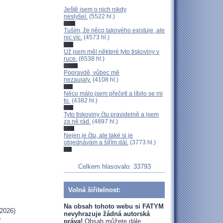
Ještě jsem o nich nikdy
neslyšel.
(5522 hl.)
Tuším, že něco takového existuje, ale
nic víc.
(4573 hl.)
Už jsem měl některé tyto tiskoviny v
ruce.
(6538 hl.)
Popravdě, vůbec mě
nezaujaly.
(4108 hl.)
Něco málo jsem přečetl a líbilo se mi
to.
(4382 hl.)
Tyto tiskoviny čtu pravidelně a jsem
za ně rád.
(4897 hl.)
Nejen je čtu, ale také si je
objednávám a šířím dál.
(3773 hl.)
Celkem hlasovalo: 33793
Volná šiřitelnost:
Na obsah tohoto webu si FATYM
2026)
nevyhrazuje žádná autorská
)
práva!
Obsah můžete dále