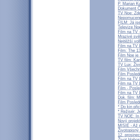
P. Marian K
Dokument ČT
TV Noe: Zde
Nepomucenum
FILM: Já js
Televize No
Film na TV 
Mrazivé svě
Nejtěžší vol
Film na TV 
Film: The 1
Film Noe je
TV film: Ka
TV Lux: Živ
Film Všechn
Film Posled
Film na TV 
Film na TV 
Film - Posle
Film na TV 
Dok. film: M
Film Posled
* Do kin při
* Režisér: J
TV NOE: In 
Nový projekt
MISIE - Až n
Životopisný
12. prosine
Život blaho