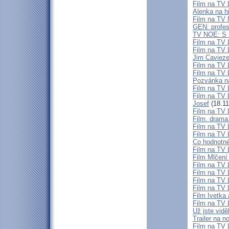
Film na T
Alenka na hi
Film na TV 
GEN: profes
TV NOE: S n
Film na TV 
Film na TV 
Jim Cavieze
Film na TV 
Film na TV
Pozvánka na
Film na TV L
Film na TV 
Josef
(18.11
Film na TV L
Film. drama
Film na TV 
Film na TV
Co hodnotné
Film na TV L
Film Mlčení
Film na TV
Film na TV 
Film na TV 
Film na TV L
Film Ivetka
Film na TV 
Už jste vidě
Trailer na n
Film na TV 