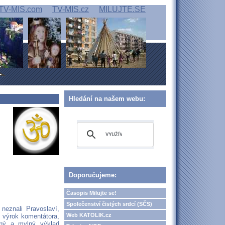
TV-MIS.com
TV-MIS.cz
MILUJTE.SE
Hledání na našem webu:
Doporučujeme:
Časopis Milujte se!
Společenství čistých srdcí (SČS)
 neznali Pravoslaví,
Web KATOLIK.cz
n výrok komentátora,
olný a mylný výklad