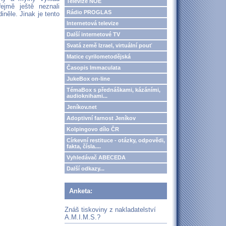
Televize NOE
ejmě ještě neznali
Rádio PROGLAS
něle. Jinak je tento
Internetová televize
Další internetové TV
Svatá země Izrael, virtuální pouť
Matice cyrilometodějská
Časopis Immaculata
JukeBox on-line
TémaBox s přednáškami, kázáními,
audioknihami...
Jeníkov.net
Adoptivní farnost Jeníkov
Kolpingovo dílo ČR
Církevní restituce - otázky, odpovědi,
fakta, čísla....
Vyhledávač ABECEDA
Další odkazy...
Anketa:
Znáš tiskoviny z nakladatelství
A.M.I.M.S.?