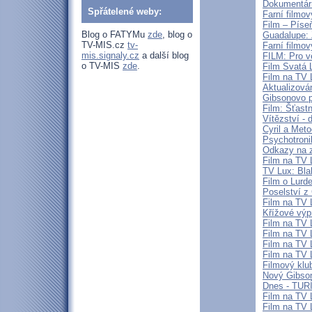
Dokumentárn
Spřátelené weby:
Farní filmov
Film – Píse
Blog o FATYMu
zde
, blog o
Guadalupe: 
TV-MIS.cz
tv-
Farní filmov
mis.signaly.cz
a další blog
FILM: Pro v
o TV-MIS
zde
.
Film Svatá 
Film na TV 
Aktualizová
Gibsonovo p
Film: Šťastn
Vítězství -
Cyril a Met
Psychotroni
Odkazy na z
Film na TV L
TV Lux: Bla
Film o Lurd
Poselství z
Film na TV L
Křížové výp
Film na TV 
Film na TV 
Film na TV 
Film na TV 
Filmový klu
Nový Gibson
Dnes - TUR
Film na TV 
Film na TV 