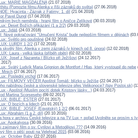
V Lux: MARIE MAGDALÉNA
(21.07.2018)
thitu (Pomozte filmu Alenka v říši zázraků do světa)
(27.06.2018)
NOE: Hyacinta - Zázrak z Fatimy: 1. díl
(21.04.2018)
or Pavel Dungl
(17.04.2018)
ikým bych neměnila - hraný film o Aničce Zelíkové
(30.03.2018)
Lux: Deset Božích přikázání (1 a 2/2)
(29.03.2018)
Lux: Jidáš
(24.03.2018)
l: Nové pokračování "Umučení Krista" bude nejlepším filmem v dějinách
(03.
Lux: Světlo pro opuštěné
(24.02.2018)
 LUX: LURDY 1,2/2
(17.02.2018)
 skvělý film: Alenka v zemi zázraků (v kinech od 8. února)
(12.02.2018)
UX: Laura - velká láska (příběh oběti)
(02.02.2018)
LUX: Josef z Nazareta / Blízko při Ježíšovi
(24.12.2017)
.2017)
ux: Svätý Ludvík Maria Grignion de Montfort / Hlas, který vystoupil do nebe
: Mnich
(27.06.2017)
Lux: Poslední vrchol
(17.06.2017)
 Lux: FILMOVÝ VEČER Apoštol Tomáš: blízko u Ježíše
(22.04.2017)
ho nabídnou české a slovenské televize přes Velikonoce? (tipy Postoj.sk)
(1
ux - Apoštol (Muslim pocítí dotek Kristovy lásky...)
(24.03.2017)
 od Martina Scorseseho
(09.02.2017)
 LUX: BIBLE: ESTER
(27.01.2017)
Lux: O bozích a lidech
(21.01.2017)
LUX: BIBLE: JOSEF (Egyptský) 1,2/2
(06.01.2017)
ux: Abrahám (1 a 2. díl)
(20.10.2016)
 a hora v archivu České televize a na TV Lux + pořad Uvolněte se prosím s I
Lux: Apokalypsa
(30.09.2016)
li zajímavý film o sv. Cyrilovi a Metodějovi ???
(14.09.2016)
ový film o pěší pouti na Velehrad 2015
(03.08.2016)
Lux: October Baby
(22.07.2016)