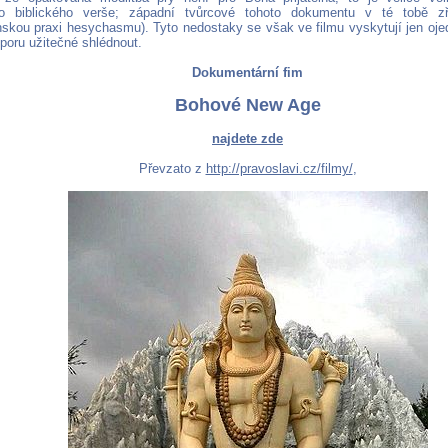
ího biblického verše; západní tvůrcové tohoto dokumentu v té tobě zř
nskou praxi hesychasmu). Tyto nedostaky se však ve filmu vyskytují jen ojedi
poru užitečné shlédnout.
Dokumentární fim
Bohové New Age
najdete zde
Převzato z
http://pravoslavi.cz/filmy/
,