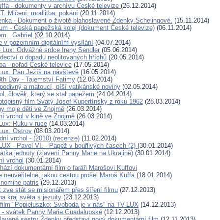
uffa - dokumenty v archívu České televize
(26.12.2014)
: Mlčení, modlitba, pokání
(20.11.2014)
nka - Dokument o životě blahoslavené Zdenky Schelingové.
(15.11.2014)
 - Česká papežská kolej (dokument České televize)
(06.11.2014)
em...Gabriel
(02.10.2014)
e v pozemním digitálním vysílání
(04.07.2014)
- Lux: Odvážné srdce Ireny Sendler
(05.06.2014)
dectví o dopadu neolitovaných hříchů
(20.05.2014)
ba - pořad České televice
(17.05.2014)
Lux: Pán Ježíš na návštevě
(16.05.2014)
3th Day - Tajemství Fatimy
(12.05.2014)
 podivný a matoucí, píší vatikánské noviny
(02.05.2014)
rol, člověk, který se stal papežem
(24.04.2014)
otopisný film Svatý Josef Kupertínsky z roku 1962
(28.03.2014)
y moje děti ve Znojmě
(26.03.2014)
ní vrchol v kině ve Znojmě
(26.03.2014)
Lux: Ruku v ruce
(14.03.2014)
Lux: Ostrov
(08.03.2014)
dní vrchol - (2010) (recenze)
(11.02.2014)
LUX - Pavel VI. - Papež v bouřlivých časech (2)
(30.01.2014)
atka jednoty (zjavení Panny Marie na Ukrajině)
(30.01.2014)
ní vrchol
(30.01.2014)
chází dokumentární film o faráři Marošovi Kuffovi
e neuvěřitelné, jakou cestou prošel Maroš Kuffa
(18.01.2014)
nomine patris
(29.12.2013)
 zve stát se misionářem přes šíření filmu
(27.12.2013)
a kraj světa s jezuity
(23.12.2013)
 film "Popiełuszko: Svoboda je v nás" na TV-LUX
(14.12.2013)
c - svátek Panny Marie Guadalupské
(12.12.2013)
slavené sestry Zdenky představí nový dokumentární film
(12.11.2013)