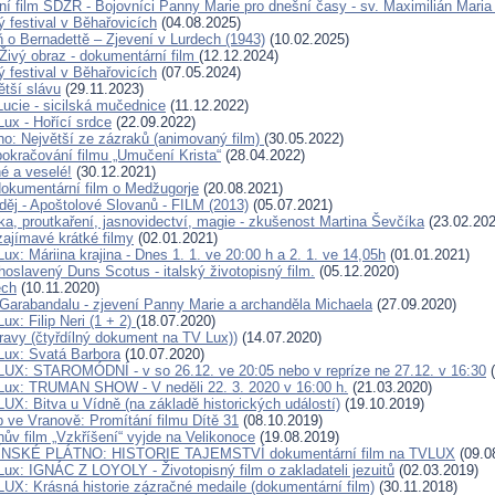
í film SDZR - Bojovníci Panny Marie pro dnešní časy - sv. Maximilián Maria
ý festival v Běhařovicích
(04.08.2025)
ň o Bernadettě – Zjevení v Lurdech (1943)
(10.02.2025)
Živý obraz - dokumentární film
(12.12.2024)
ý festival v Běhařovicích
(07.05.2024)
ětší slávu
(29.11.2023)
Lucie - sicilská mučednice
(11.12.2022)
Lux - Hořící srdce
(22.09.2022)
no: Největší ze zázraků (animovaný film)
(30.05.2022)
okračování filmu „Umučení Krista“
(28.04.2022)
é a veselé!
(30.12.2021)
 dokumentární film o Medžugorje
(20.08.2021)
oděj - Apoštolové Slovanů - FILM (2013)
(05.07.2021)
ka, proutkaření, jasnovidectví, magie - zkušenost Martina Ševčíka
(23.02.202
ajímavé krátké filmy
(02.01.2021)
ux: Máriina krajina - Dnes 1. 1. ve 20:00 h a 2. 1. ve 14,05h
(01.01.2021)
hoslavený Duns Scotus - italský životopisný film.
(05.12.2020)
ech
(10.11.2020)
 Garabandalu - zjevení Panny Marie a archanděla Michaela
(27.09.2020)
ux: Filip Neri (1 + 2)
(18.07.2020)
ravy (čtyřdílný dokument na TV Lux))
(14.07.2020)
Lux: Svatá Barbora
(10.07.2020)
LUX: STAROMÓDNÍ - v so 26.12. ve 20:05 nebo v repríze ne 27.12. v 16:30
(
Lux: TRUMAN SHOW - V neděli 22. 3. 2020 v 16:00 h.
(21.03.2020)
LUX: Bitva u Vídně (na základě historických událostí)
(19.10.2019)
b ve Vranově: Promítání filmu Dítě 31
(08.10.2019)
ův film „Vzkříšení“ vyjde na Velikonoce
(19.08.2019)
ÍNSKÉ PLÁTNO: HISTORIE TAJEMSTVÍ dokumentární film na TVLUX
(09.0
Lux: IGNÁC Z LOYOLY - Životopisný film o zakladateli jezuitů
(02.03.2019)
LUX: Krásná historie zázračné medaile (dokumentární film)
(30.11.2018)