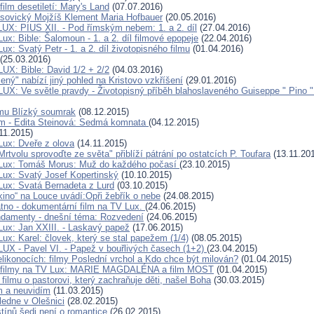
ilm desetiletí: Mary's Land
(07.07.2016)
ovický Mojžíš Klement Maria Hofbauer
(20.05.2016)
LUX: PIUS XII. - Pod římským nebem: 1. a 2. díl
(27.04.2016)
ux: Bible: Šalomoun - 1. a 2. díl filmové epopeje
(22.04.2016)
ux: Svatý Petr - 1. a 2. díl životopisného filmu
(01.04.2016)
(25.03.2016)
LUX: Bible: David 1/2 + 2/2
(04.03.2016)
ený" nabízí jiný pohled na Kristovo vzkříšení
(29.01.2016)
LUX: Ve světle pravdy - Životopisný příběh blahoslaveného Guiseppe " Pino "
lmu Blízký soumrak
(08.12.2015)
ilm - Edita Steinová: Sedmá komnata
(04.12.2015)
11.2015)
Lux: Dveře z olova
(14.11.2015)
tvolu sprovoďte ze světa" přiblíží pátrání po ostatcích P. Toufara
(13.11.20
 Lux: Tomáš Morus: Muž do každého počasí
(23.10.2015)
Lux: Svatý Josef Kopertinský
(10.10.2015)
Lux: Svatá Bernadeta z Lurd
(03.10.2015)
 kino“ na Louce uvádí:Opři žebřík o nebe
(24.08.2015)
átno - dokumentární film na TV Lux.
(24.06.2015)
damenty - dnešní téma: Rozvedení
(24.06.2015)
Lux: Jan XXIII. - Laskavý papež
(17.06.2015)
ux: Karel: človek, který se stal papežem (1/4)
(08.05.2015)
LUX - Pavel VI. - Papež v bouřlivých časech (1+2)
(23.04.2015)
likonocích: filmy Poslední vrchol a Kdo chce být milován?
(01.04.2015)
í filmy na TV Lux: MARIE MAGDALÉNA a film MOST
(01.04.2015)
 filmu o pastorovi, který zachraňuje děti, našel Boha
(30.03.2015)
m a neuvidím
(11.03.2015)
ledne v Olešnici
(28.02.2015)
tínů šedi není o romantice
(26.02.2015)