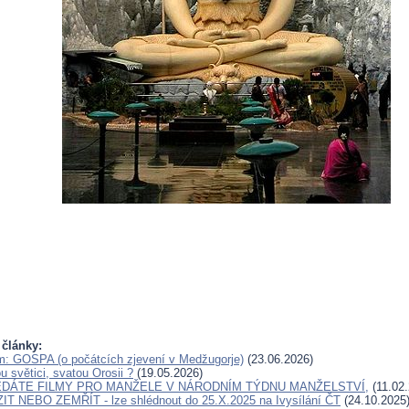
 články:
ilm: GOSPA (o počátcích zjevení v Medžugorje)
(23.06.2026)
 světici, svatou Orosii ?
(19.05.2026)
EDÁTE FILMY PRO MANŽELE V NÁRODNÍM TÝDNU MANŽELSTVÍ,
(11.02.
IT NEBO ZEMŘÍT - lze shlédnout do 25.X.2025 na Ivysílání ČT
(24.10.2025