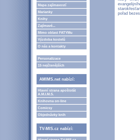
evangelijn
Mapa zajímavostí
starokřesťa
Marianky
pořad bezes
Knihy
Zajímavé...
Mimo oblast FATYMu
Výzdoba kostelů
O nás a kontakty
Personalizace
15 nejčtenějších
AMIMS.net nabízí:
Hlavní strana apoštolát
A.M.I.M.S.
Knihovna on-line
Comicsy
Objednávky knih
TV-MIS.cz nabízí:
Hlavní strana TV-MIS.cz