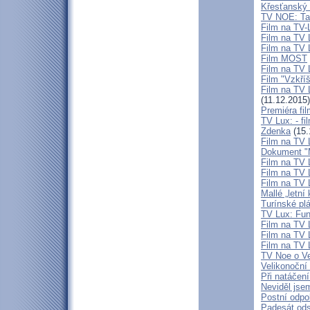
Křesťanský f
TV NOE: Tas
Film na TV-
Film na TV L
Film na TV L
Film MOST
Film na TV 
Film "Vzkříš
Film na TV 
(11.12.2015)
Premiéra fi
TV Lux: - f
Zdenka
(15.
Film na TV 
Dokument "Mr
Film na TV
Film na TV 
Film na TV 
Mallé „letní
Turínské pl
TV Lux: Fun
Film na TV 
Film na TV L
Film na TV 
TV Noe o Ve
Velikonočn
Při natáčení
Neviděl jse
Postní odpo
Padesát ods