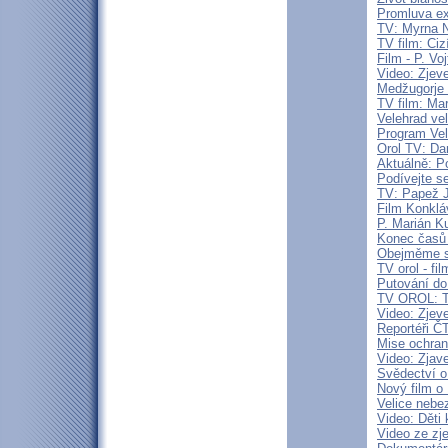
Promluva ex
TV: Myrna N
TV film: Ciz
Film - P. Vo
Video: Zjev
Medžugorje 
TV film: Mar
Velehrad ve
Program Vel
Orol TV: Da
Aktuálně: P
Podívejte se
TV: Papež Ja
Film Konklá
P. Marián K
Konec časů 
Obejměme s
TV orol - fil
Putování do
TV OROL: To
Video: Zjev
Reportéři Č
Mise ochran
Video: Zjav
Svědectví 
Nový film o 
Velice nebe
Video: Děti
Video ze zj