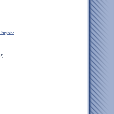
 Puglisiho
15)