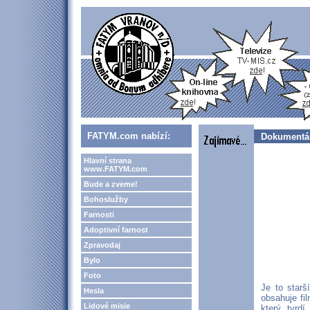
FATYM.com nabízí:
Dokumentár
Hlavní strana
www.FATYM.com
Bude a zveme!
Bohoslužby
Farnosti
Adoptivní farnost
Zpravodaj
Bylo
Foto
Je to starš
Hesla
obsahuje fi
Lidové misie
který tvrd