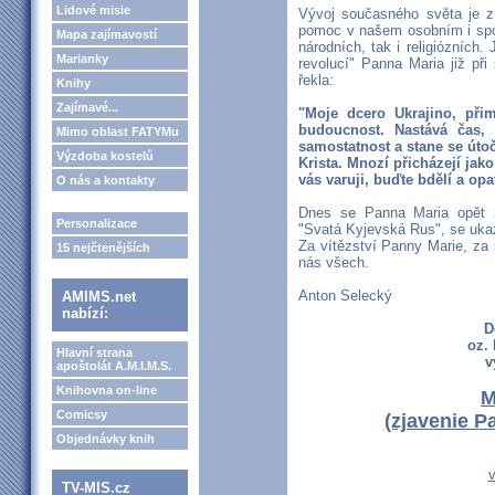
Lidové misie
Vývoj současného světa je zn
pomoc v našem osobním i spol
Mapa zajímavostí
národních, tak i religiózníc
Marianky
revolucí" Panna Maria již př
řekla:
Knihy
Zajímavé...
"Moje dcero Ukrajino, při
budoucnost. Nastává čas, 
Mimo oblast FATYMu
samostatnost a stane se útoči
Výzdoba kostelů
Krista. Mnozí přicházejí jak
vás varuji, buďte bdělí a opat
O nás a kontakty
Dnes se Panna Maria opět zje
Personalizace
"Svatá Kyjevská Rus", se ukazu
Za vítězství Panny Marie, za s
15 nejčtenějších
nás všech.
Anton Selecký
AMIMS.net
nabízí:
D
oz.
Hlavní strana
v
apoštolát A.M.I.M.S.
Knihovna on-line
M
Comicsy
(zjavenie P
Objednávky knih
v
TV-MIS.cz