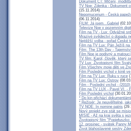
Dokument ČT: Mlčení, modlitb
TV Noe: Zdenka - Dokument o 
(15.11.2014)
Nepomucenum - Česká papežsk
(06.11.2014)
FILM: Já jsem...Gabriel
(02.10
Televize Noe v pozemním digit
Film na TV - Lux: Odvážné srd
Mrazivé svědectví o dopadu ne
Nejtěžší volba - pořad České t
Film na TV Lux: Pán Ježíš na
Film: The 13th Day - Tajemstv
Film Noe je podivný a matoucí
TV film: Karol, člověk, který 
TV Lux: Životopisný film Svat
Film Všechny moje děti ve Zn
Film Poslední vrchol v kině v
Film na TV Lux: Ruku v ruce
(
Film na TV Lux: Ostrov
(08.03
Film - Poslední vrchol - (2010)
Film na TV LUX - Pavel VI. - 
Film Poslední vrchol
(30.01.20
* Do kin přichází dokumentární 
* Režisér: Je neuvěřitelné, ja
TV NOE: In nomine patris
(29.
Nový projekt zve stát se misio
MISIE - Až na kraj světa s jez
Životopisný film "Popiełuszko
12. prosinec - svátek Panny 
Život blahoslavené sestry Zde