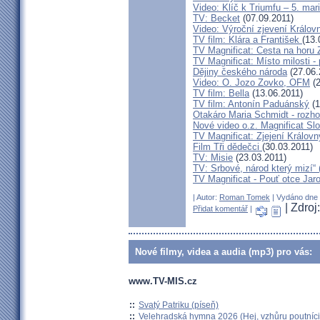
Video: Klíč k Triumfu – 5. ma
TV: Becket
(07.09.2011)
Video: Výroční zjevení Králov
TV film: Klára a František
(13.
TV Magnificat: Cesta na horu 
TV Magnificat: Místo milosti -
Dějiny českého národa
(27.06.
Video: O. Jozo Zovko, OFM
(2
TV film: Bella
(13.06.2011)
TV film: Antonín Paduánský
(1
Otakáro Maria Schmidt - rozhov
Nové video o.z. Magnificat Sl
TV Magnificat: Zjejení Králov
Film Tři dědečci
(30.03.2011)
TV: Misie
(23.03.2011)
TV: Srbové, národ který mizí“ 
TV Magnificat - Pouť otce Jaro
| Autor:
Roman Tomek
| Vydáno dne 
| Zdro
Přidat komentář
|
Nové filmy, videa a audia (mp3) pro vás:
www.TV-MIS.cz
::
Svatý Patriku (píseň)
::
Velehradská hymna 2026 (Hej, vzhůru poutníci