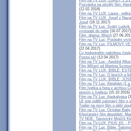
Film na TV LUX: LURDY 1,2/2
Pozvánka na skvělý film: Alen
(12.02.2018)
Film na TV LUX: Laura - velká 
Film na TV LUX: Josef z Nazare
Josef
(18.11.2017)
Film na TV Lux: Svätý Ludvík M
vystoupil do nebe
(16.07.2017)
Film. drama: Mnich
(27.06.201
Film na TV Lux: Poslední vrch
Film na TV Lux: FILMOVÝ VEČ
(22.04.2017)
Co hodnotného nabídnou české 
Postoj.sk)
(13.04.2017)
Film na TV Lux - Apoštol (Musl
Film Mlčení od Martina Scors
Film na TV LUX: BIBLE: EST
Film na TV Lux: O bozích a li
Film na TV LUX: BIBLE: JOSE
Film na TV Lux: Abrahám (1 a 2
Film Ivetka a hora v archivu 
prosím s Ivetkou
(15.10.2016)
Film na TV Lux: Apokalypsa
(3
Už jste viděli zajímavý film o 
Trailer na nový film o pěší pou
Film na TV Lux: October Baby
Křesťanský film desetiletí: Ma
TV NOE: Tasovický Mojžíš Kl
Film na TV-LUX: PIUS XII. - P
Film na TV Lux: Bible: Šalomou