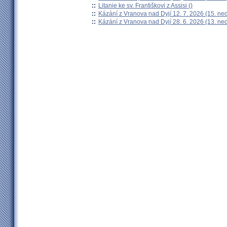
::
Litanie ke sv. Františkovi z Assisi ()
::
Kázání z Vranova nad Dyjí 12. 7. 2026 (15. ne
::
Kázání z Vranova nad Dyjí 28. 6. 2026 (13. ne