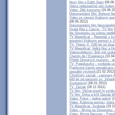
Nový film o Edith Stein
(09.08
Velice nebezpečné věci kolem
Video: Děti konzumu
(16.06.20
Dokumentární film: Bohové N
Video ze zjevení Královny pom
(08.06.2012)
Dokumentární film Nejznámě
Svatá Rita z Cascie - TV film
(
Na Slovensku za volnou neděli
TV Magnificat – Reportáž z kv
poselství Královny pomoci z 
TV: Titanic II. (100 let od zka
TV Magnificat: Velká Noc a Ho
Videosvědectví: Bůh mě uzdra
Chemin de I´Espérance
(10.04
Příběh Drinských mučeníc - d
TV: Popieluszko – svoboda uv
Praotcové časné sexualizace d
sexuální výchově
(21.02.2012)
Číhošťský zázrak - zajímavý 
600 let od narození sv. Johank
životopisný)
(06.01.2012)
TV: Zázrak
(28.12.2011)
TV film: Věčná píseň (o vznik
TV film: Dýka a kříž Davida W
Video: Pokoj – jedine pokoj!
(1
Video: Královna pomoci, která p
TV Magnificat: Svoboda
(19.10
Video – Myrna na Slovensku: J
Video: Myrna Nazzour – Poso