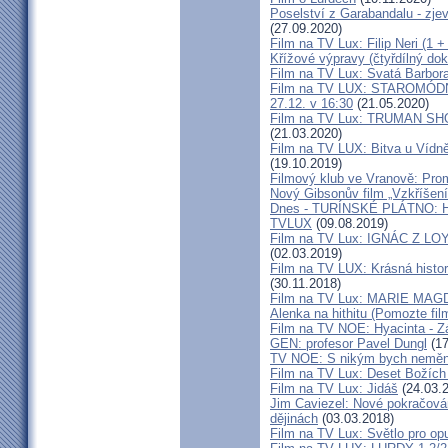
Poselství z Garabandalu - zje
(27.09.2020)
Film na TV Lux: Filip Neri (1 +
Křížové výpravy (čtyřdílný do
Film na TV Lux: Svatá Barbor
Film na TV LUX: STAROMÓDNÍ -
27.12. v 16:30
(21.05.2020)
Film na TV Lux: TRUMAN SHOW 
(21.03.2020)
Film na TV LUX: Bitva u Vídně 
(19.10.2019)
Filmový klub ve Vranově: Prom
Nový Gibsonův film „Vzkříšení
Dnes - TURÍNSKÉ PLÁTNO: H
TVLUX
(09.08.2019)
Film na TV Lux: IGNÁC Z LOYOL
(02.03.2019)
Film na TV LUX: Krásná histor
(30.11.2018)
Film na TV Lux: MARIE MA
Alenka na hithitu (Pomozte fil
Film na TV NOE: Hyacinta - Zá
GEN: profesor Pavel Dungl
(17
TV NOE: S nikým bych neměnil
Film na TV Lux: Deset Božích 
Film na TV Lux: Jidáš
(24.03.
Jim Caviezel: Nové pokračová
dějinách
(03.03.2018)
Film na TV Lux: Světlo pro op