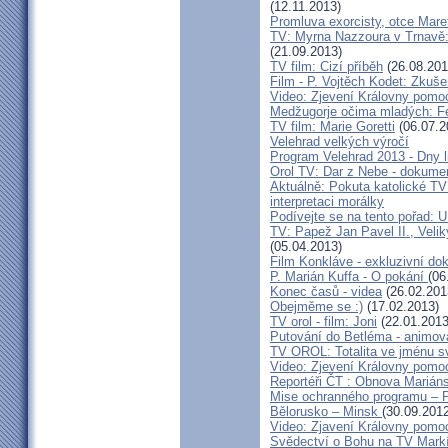
(12.11.2013)
Promluva exorcisty, otce Mare
TV: Myrna Nazzoura v Trnavě: 
(21.09.2013)
TV film: Cizí příběh
(26.08.201
Film - P. Vojtěch Kodet: Zkuše
Video: Zjevení Královny pomoc
Medžugorje očima mladých: Fe
TV film: Marie Goretti
(06.07.2
Velehrad velkých výročí
Program Velehrad 2013 - Dny li
Orol TV: Dar z Nebe - dokumen
Aktuálně: Pokuta katolické TV
interpretaci morálky
Podívejte se na tento pořad: U
TV: Papež Jan Pavel II., Velik
(05.04.2013)
Film Konkláve - exkluzivní d
P. Marián Kuffa - O pokání
(06
Konec časů - videa
(26.02.201
Obejměme se :)
(17.02.2013)
TV orol - film: Joni
(22.01.2013
Putování do Betléma - animova
TV OROL: Totalita ve jménu 
Video: Zjevení Královny pomoc
Reportéři ČT : Obnova Marián
Mise ochranného programu – Pr
Bělorusko – Minsk
(30.09.2012
Video: Zjavení Královny pomoc
Svědectví o Bohu na TV Mark