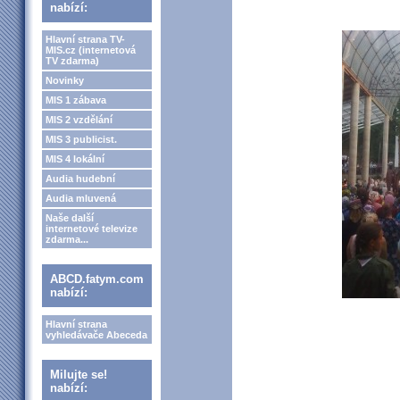
nabízí:
Hlavní strana TV-
MIS.cz (internetová
TV zdarma)
Novinky
MIS 1 zábava
MIS 2 vzdělání
MIS 3 publicist.
MIS 4 lokální
Audia hudební
Audia mluvená
Naše další
internetové televize
zdarma...
ABCD.fatym.com
nabízí:
Hlavní strana
vyhledávače Abeceda
Milujte se!
nabízí: