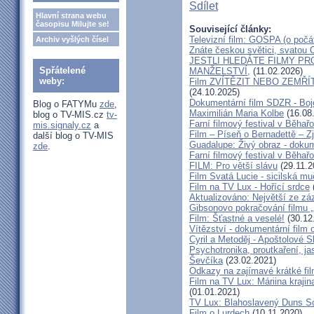
Sdílet
Hlavní strana webu
časopisu Milujte se!
Související články:
Televizní film: GOSPA (o počá
Archiv vyšlých čísel
Znáte českou světici, svatou O
JESTLI HLEDÁTE FILMY P
Spřátelené
MANŽELSTVÍ,
(11.02.2026)
weby:
Film ZVÍTĚZIT NEBO ZEMŘÍT - 
(24.10.2025)
Dokumentární film SDZR - Bojo
Blog o FATYMu
zde
,
Maximilián Maria Kolbe
(16.08
blog o TV-MIS.cz
tv-
Farní filmový festival v Běhař
mis.signaly.cz
a
Film – Píseň o Bernadettě – Z
další blog o TV-MIS
Guadalupe: Živý obraz - dokum
zde
.
Farní filmový festival v Běhař
FILM: Pro větší slávu
(29.11.2
Film Svatá Lucie - sicilská m
Film na TV Lux - Hořící srdce
Aktualizováno: Největší ze zá
Gibsonovo pokračování filmu 
Film: Šťastné a veselé!
(30.12
Vítězství - dokumentární film
Cyril a Metoděj - Apoštolové S
Psychotronika, proutkaření, ja
Ševčíka
(23.02.2021)
Odkazy na zajímavé krátké fi
Film na TV Lux: Máriina krajin
(01.01.2021)
TV Lux: Blahoslavený Duns Scot
Film o Lurdech
(10.11.2020)