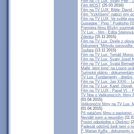
Film na TV Lux: Svatý Petr - 1.
Film MOST
(25.03.2016)
Film na TV LUX: Bible: David 
Film "Vzkříšený" nabízí jiný p
Film na TV LUX: Ve světle pra
Guiseppe " Pino " Puglisiho
(1
Premiéra filmu Blízký soumra
TV Lux: - film - Edita Stein
Zdenka
(15.11.2015)
Film na TV Lux: Dveře z olova
Dokument "Mrtvolu sprovoďte ze
Toufara
(13.11.2015)
Film na TV Lux: Tomáš Morus
Film na TV Lux: Svatý Josef 
Film na TV Lux: Svatá Bernad
Mallé „letní kino“ na Louce uv
Turínské plátno - dokumentárn
TV Lux: Fundamenty - dnešní
Film na TV Lux: Jan XXIII. - 
Film na TV Lux: Karel: človek,
Film na TV LUX - Pavel VI. - 
TV Noe o Velikonocích: filmy 
(01.04.2015)
Velikonoční filmy na TV Lu
(01.04.2015)
Při natáčení filmu o pastorovi,
Neviděl jsem a neuvidím
(11.0
Postní odpoledne v Olešnici
(2
Padesát odstínů šedi není o r
P. Marian Kuffa - dokumenty v