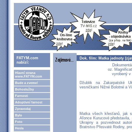
FATYM.com
Dok. film: Matka jednoty (zj
nabízí:
Dokumentár
oz. Magnifica
Hlavní strana
vyrobený v 
www.FATYM.com
Džublik na Zakarpatské Ukr
Bude a zveme!
vesničkami Nižné Bolotné a Vi
Bohoslužby
Farnosti
Adoptivní farnost
Zpravodaj
Matka všech křesťanů, jak s
Bylo
Aľonce Kurucové představila, p
Foto
Ukrajiny a pozvednout autor
Bratrstvo Přesvaté Rodiny, pro
Hesla