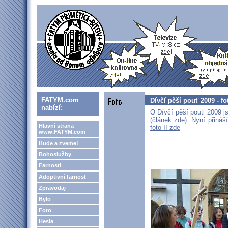
FATYM.com
Dívčí pěší pouť 2009 - fo
nabízí:
O Dívčí pěší pouti 2009 jst
(článek zde)
. Nyní přináší
Hlavní strana
foto II zde
www.FATYM.com
Bude a zveme!
Bohoslužby
Farnosti
Adoptivní farnost
Zpravodaj
Bylo
Foto
Hesla