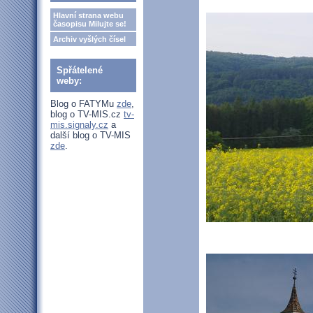
Hlavní strana webu
časopisu Milujte se!
Archiv vyšlých čísel
Spřátelené
weby:
Blog o FATYMu
zde
,
blog o TV-MIS.cz
tv-
mis.signaly.cz
a
další blog o TV-MIS
zde
.