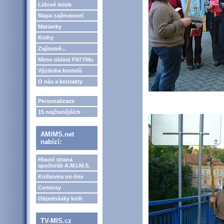
Lidové misie
Mapa zajímavostí
Marianky
Knihy
Zajímavé...
Mimo oblast FATYMu
Výzdoba kostelů
O nás a kontakty
Personalizace
15 nejčtenějších
AMIMS.net
nabízí:
Hlavní strana
apoštolát A.M.I.M.S.
Knihovna on-line
Comicsy
Objednávky knih
TV-MIS.cz