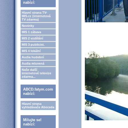
nabízí:
Hlavní strana TV-
MIS.cz (internetová
TV zdarma)
Novinky
MIS 1 zábava
MIS 2 vzdělání
MIS 3 publicist.
MIS 4 lokální
Audia hudební
Audia mluvená
Naše další
internetové televize
zdarma...
ABCD.fatym.com
nabízí:
Hlavní strana
vyhledávače Abeceda
Milujte se!
nabízí: