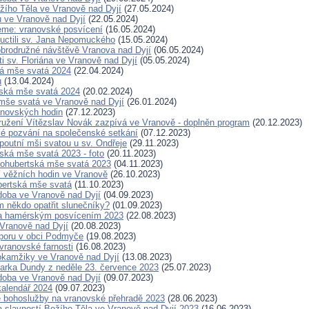
žího Těla ve Vranově nad Dyjí
(27.05.2024)
 ve Vranově nad Dyjí
(22.05.2024)
eme: vranovské posvícení
(16.05.2024)
uctili sv. Jana Nepomuckého
(15.05.2024)
obrodružné návštěvě Vranova nad Dyjí
(06.05.2024)
i sv. Floriána ve Vranově nad Dyjí
(05.05.2024)
á mše svatá 2024
(22.04.2024)
ů
(13.04.2024)
nská mše svatá 2024
(20.02.2024)
še svatá ve Vranově nad Dyjí
(26.01.2024)
anovských hodin
(27.12.2023)
užení Vítězslav Novák zazpívá ve Vranově - doplněn program
(20.12.2023)
ké pozvání na společenské setkání
(07.12.2023)
poutní mši svatou u sv. Ondřeje
(29.11.2023)
ská mše svatá 2023 - foto
(20.11.2023)
ohubertská mše svatá 2023
(04.11.2023)
 věžních hodin ve Vranově
(26.10.2023)
bertská mše svatá
(11.10.2023)
oba ve Vranově nad Dyjí
(04.09.2023)
někdo opatřit slunečníky?
(01.09.2023)
za hamérským posvícením 2023
(22.08.2023)
Vranově nad Dyjí
(20.08.2023)
poru v obci Podmyče
(19.08.2023)
ranovské farnosti
(16.08.2023)
okamžiky ve Vranově nad Dyjí
(13.08.2023)
arka Dundy z neděle 23. července 2023
(25.07.2023)
oba ve Vranově nad Dyjí
(09.07.2023)
alendář 2024
(09.07.2023)
 bohoslužby na vranovské přehradě 2023
(28.06.2023)
a slavností Božího Těla ve Vranově nad Dyjí 2023
(16.06.2023)