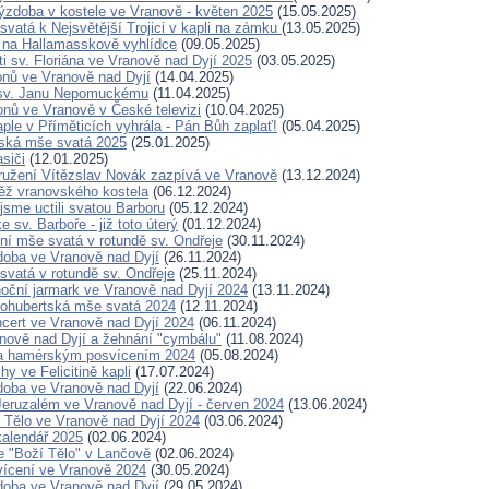
ýzdoba v kostele ve Vranově - květen 2025
(15.05.2025)
svatá k Nejsvětější Trojici v kapli na zámku
(13.05.2025)
 na Hallamasskově vyhlídce
(09.05.2025)
ti sv. Floriána ve Vranově nad Dyjí 2025
(03.05.2025)
nů ve Vranově nad Dyjí
(14.04.2025)
 sv. Janu Nepomuckému
(11.04.2025)
vonů ve Vranově v České televizi
(10.04.2025)
ple v Příměticích vyhrála - Pán Bůh zaplať!
(05.04.2025)
nská mše svatá 2025
(25.01.2025)
siči
(12.01.2025)
užení Vítězslav Novák zazpívá ve Vranově
(13.12.2024)
ěž vranovského kostela
(06.12.2024)
jsme uctili svatou Barboru
(05.12.2024)
 sv. Barboře - již toto úterý
(01.12.2024)
í mše svatá v rotundě sv. Ondřeje
(30.11.2024)
oba ve Vranově nad Dyjí
(26.11.2024)
svatá v rotundě sv. Ondřeje
(25.11.2024)
noční jarmark ve Vranově nad Dyjí 2024
(13.11.2024)
ohubertská mše svatá 2024
(12.11.2024)
cert ve Vranově nad Dyjí 2024
(06.11.2024)
nově nad Dyjí a žehnání "cymbálu"
(11.08.2024)
za hamérským posvícením 2024
(05.08.2024)
y ve Felicitině kapli
(17.07.2024)
oba ve Vranově nad Dyjí
(22.06.2024)
eruzalém ve Vranově nad Dyjí - červen 2024
(13.06.2024)
Tělo ve Vranově nad Dyjí 2024
(03.06.2024)
alendář 2025
(02.06.2024)
me "Boží Tělo" v Lančově
(02.06.2024)
ícení ve Vranově 2024
(30.05.2024)
oba ve Vranově nad Dyjí
(29.05.2024)