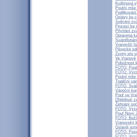
Květinová v
Poutní mše 
Poděkování
Oslavy ke c
Svěcení zvo
Procesí ke
Přivítání z
Opravená ka
Svatofloriá
Vranovští ha
Pěvecké sdr
Zvony pro v
Ve Vranově 
Pobožnost ke
FOTO: Poutn
FOTO: Výzd
Poutní mše 
Tradiční vá
FOTO: Svat
Vánoční kon
Pouť ve Vra
Ohlédnutí 
Žehnání soch
FOTO: Výzd
Pouť Nový J
FOTO: Boží 
Vranovský k
Oslavili js
FOTO: Posv
FOTO: Výzd