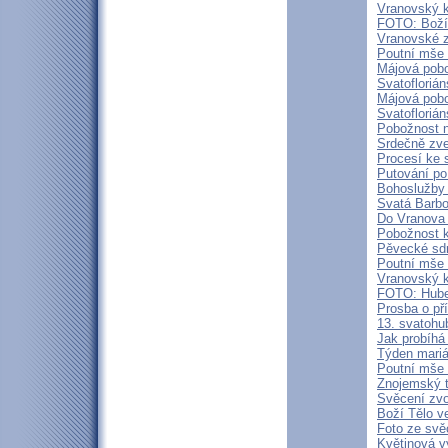
Vranovský k
FOTO: Boží 
Vranovské z
Poutní mše 
Májová pob
Svatofloriá
Májová pobo
Svatofloriá
Pobožnost n
Srdečně zve
Procesí ke
Putování po
Bohoslužby 
Svatá Barbo
Do Vranova 
Pobožnost k
Pěvecké sd
Poutní mše 
Vranovský k
FOTO: Hube
Prosba o př
13. svatohu
Jak probíhá
Týden mariá
Poutní mše 
Znojemský t
Svěcení zvo
Boží Tělo v
Foto ze svě
Květinová v