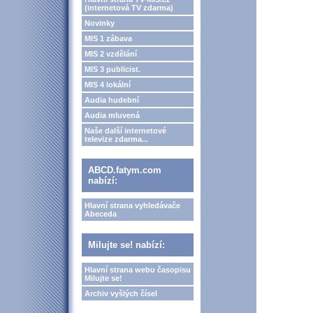
(internetová TV zdarma)
Novinky
MIS 1 zábava
MIS 2 vzdělání
MIS 3 publicist.
MIS 4 lokální
Audia hudební
Audia mluvená
Naše další internetové
televize zdarma...
ABCD.fatym.com
nabízí:
Hlavní strana vyhledávače
Abeceda
Milujte se! nabízí:
Hlavní strana webu časopisu
Milujte se!
Archiv vyšlých čísel