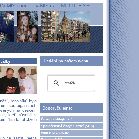
TV-MIS.com
TV-MIS.cz
MILUJTE.SE
Hledání na našem webu:
 války
ěží, řeholníků byla
zemskou organizací,
Doporučujeme:
rozených na českém
é, kteří působili v
Časopis Milujte se!
kem 155 katolických
Společenství čistých srdcí (SČS)
Web KATOLIK.cz
publice zazní jména