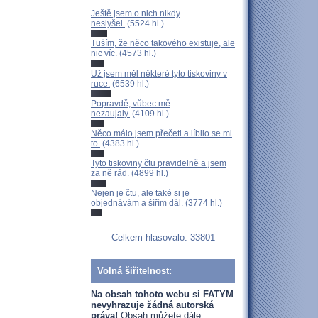
Ještě jsem o nich nikdy
neslyšel.
(5524 hl.)
Tuším, že něco takového existuje, ale
nic víc.
(4573 hl.)
Už jsem měl některé tyto tiskoviny v
ruce.
(6539 hl.)
Popravdě, vůbec mě
nezaujaly.
(4109 hl.)
Něco málo jsem přečetl a líbilo se mi
to.
(4383 hl.)
Tyto tiskoviny čtu pravidelně a jsem
za ně rád.
(4899 hl.)
Nejen je čtu, ale také si je
objednávám a šířím dál.
(3774 hl.)
Celkem hlasovalo: 33801
Volná šiřitelnost:
Na obsah tohoto webu si FATYM
nevyhrazuje žádná autorská
práva!
Obsah můžete dále