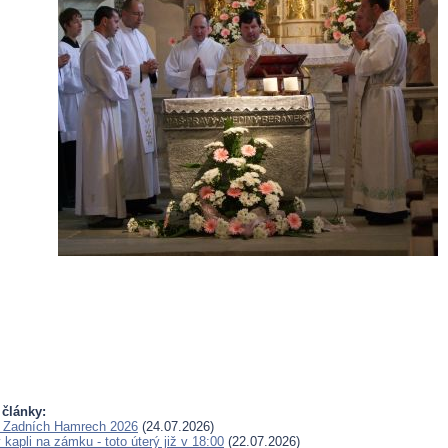
 články:
v Zadních Hamrech 2026
(24.07.2026)
kapli na zámku - toto úterý již v 18:00
(22.07.2026)