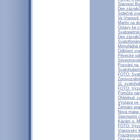
Slavnost Bo
Den zázraků
Srdečně zv
Ve Vranově 
Martin na d
Oslavy ke ct
Svatopetrsk
Den zázrak
Svatofloriá
Mimořádná m
Odbíjení vr
Pěvecké sdr
Silvestrovs
Pozvání na 
Svatohubert
FOTO: Svat
Zprovoznění
11. svatohu
FOTO: Výzd
Pomůže nám 
Ohlédnutí 
Výstava ve 
Žehnání pra
Nová mapa v
Slavnostní 
Kázání o. M
FOTO: Výzd
Vranovský k
Prázdninové
Ohlédnutí z