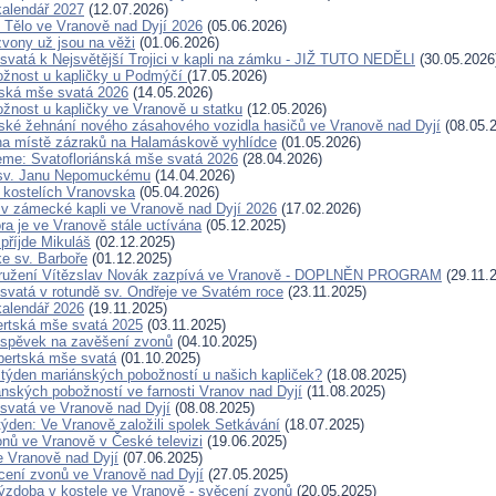
alendář 2027
(12.07.2026)
Tělo ve Vranově nad Dyjí 2026
(05.06.2026)
vony už jsou na věži
(01.06.2026)
svatá k Nejsvětější Trojici v kapli na zámku - JIŽ TUTO NEDĚLI
(30.05.2026
ožnost u kapličky u Podmýčí
(17.05.2026)
nská mše svatá 2026
(14.05.2026)
žnost u kapličky ve Vranově u statku
(12.05.2026)
nské žehnání nového zásahového vozidla hasičů ve Vranově nad Dyjí
(08.05.
a místě zázraků na Halamáskově vyhlídce
(01.05.2026)
me: Svatofloriánská mše svatá 2026
(28.04.2026)
 sv. Janu Nepomuckému
(14.04.2026)
 kostelích Vranovska
(05.04.2026)
v zámecké kapli ve Vranově nad Dyjí 2026
(17.02.2026)
ra je ve Vranově stále uctívána
(05.12.2025)
příjde Mikuláš
(02.12.2025)
e sv. Barboře
(01.12.2025)
ružení Vítězslav Novák zazpívá ve Vranově - DOPLNĚN PROGRAM
(29.11.
svatá v rotundě sv. Ondřeje ve Svatém roce
(23.11.2025)
alendář 2026
(19.11.2025)
rtská mše svatá 2025
(03.11.2025)
íspěvek na zavěšení zvonů
(04.10.2025)
bertská mše svatá
(01.10.2025)
 týden mariánských pobožností u našich kapliček?
(18.08.2025)
nských pobožností ve farnosti Vranov nad Dyjí
(11.08.2025)
svatá ve Vranově nad Dyjí
(08.08.2025)
ýden: Ve Vranově založili spolek Setkávání
(18.07.2025)
nů ve Vranově v České televizi
(19.06.2025)
e Vranově nad Dyjí
(07.06.2025)
cení zvonů ve Vranově nad Dyjí
(27.05.2025)
ýzdoba v kostele ve Vranově - svěcení zvonů
(20.05.2025)