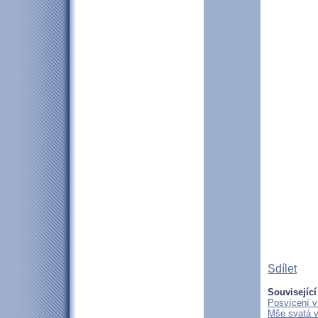
Sdílet
Související
Posvícení 
Mše svatá v 