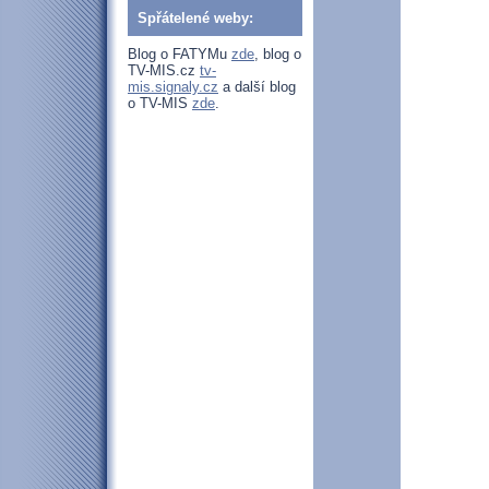
Spřátelené weby:
Blog o FATYMu
zde
, blog o
TV-MIS.cz
tv-
mis.signaly.cz
a další blog
o TV-MIS
zde
.