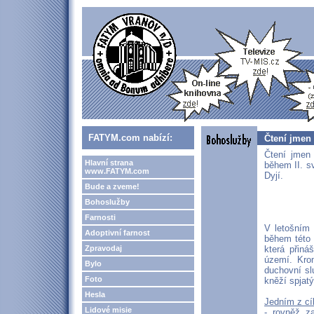
FATYM.com nabízí:
Čtení jmen 
Čtení jmen 
Hlavní strana
během II. s
www.FATYM.com
Dyjí.
Bude a zveme!
Bohoslužby
Farnosti
V letošním 
Adoptivní farnost
během této 
Zpravodaj
která přin
území. Kro
Bylo
duchovní sl
Foto
kněží spjat
Hesla
Jedním z cíl
Lidové misie
- rovněž za