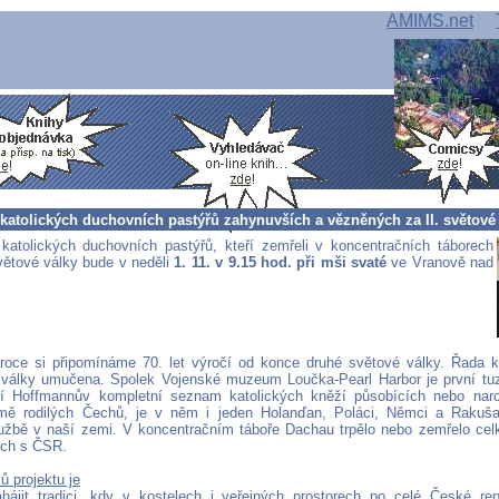
AMIMS.net
katolických duchovních pastýřů zahynuvších a vězněných za II. světové
katolických duchovních pastýřů, kteří zemřeli v koncentračních táborech
větové války bude v neděli
1. 11. v 9.15 hod. při mši svaté
ve Vranově nad
roce si připomínáme 70. let výročí od konce druhé světové války. Řada kn
války umučena. Spolek Vojenské muzeum Loučka-Pearl Harbor je první tu
áší Hoffmannův kompletní seznam katolických kněží působících nebo na
mě rodilých Čechů, je v něm i jeden Holanďan, Poláci, Němci a Rakušan
užbě v naší zemi. V koncentračním táboře Dachau trpělo nebo zemřelo cel
ých s ČSR.
ů projektu je
hájit tradici, kdy v kostelech i veřejných prostorech po celé České re