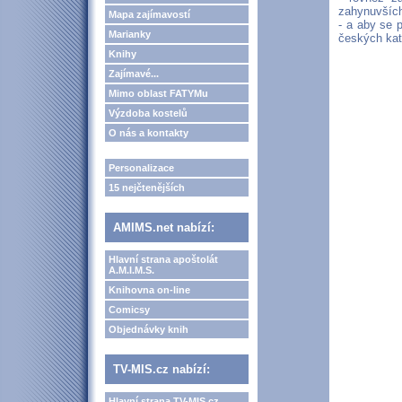
zahynuvších
Mapa zajímavostí
- a aby se 
Marianky
českých kato
Knihy
Zajímavé...
Mimo oblast FATYMu
Výzdoba kostelů
O nás a kontakty
Personalizace
15 nejčtenějších
AMIMS.net nabízí:
Hlavní strana apoštolát
A.M.I.M.S.
Knihovna on-line
Comicsy
Objednávky knih
TV-MIS.cz nabízí:
Hlavní strana TV-MIS.cz