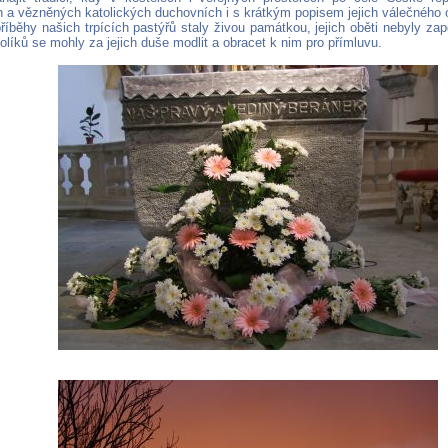
 a vězněných katolických duchovních i s krátkým popisem jejich válečného
příběhy našich trpících pastýřů staly živou památkou, jejich oběti nebyly z
líků se mohly za jejich duše modlit a obracet k nim pro přímluvu.