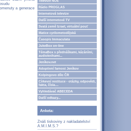
Televize NOE
 osudu
Rádio PROGLAS
apomenuty a generace
Internetová televize
Další internetové TV
Svatá země Izrael, virtuální pouť
Matice cyrilometodějská
Časopis Immaculata
JukeBox on-line
TémaBox s přednáškami, kázáními,
audioknihami...
Jeníkov.net
Adoptivní farnost Jeníkov
Kolpingovo dílo ČR
Církevní restituce - otázky, odpovědi,
fakta, čísla....
Vyhledávač ABECEDA
Další odkazy...
Anketa:
Znáš tiskoviny z nakladatelství
A.M.I.M.S.?