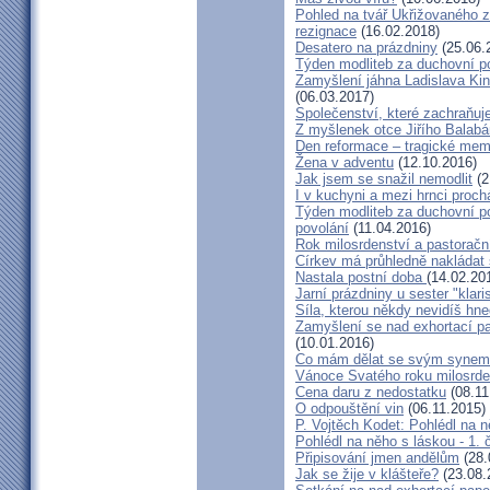
Pohled na tvář Ukřižovaného 
rezignace
(16.02.2018)
Desatero na prázdniny
(25.06.
Týden modliteb za duchovní p
Zamyšlení jáhna Ladislava Kinc
(06.03.2017)
Společenství, které zachraňuj
Z myšlenek otce Jiřího Balabá
Den reformace – tragické meme
Žena v adventu
(12.10.2016)
Jak jsem se snažil nemodlit
(2
I v kuchyni a mezi hrnci proc
Týden modliteb za duchovní p
povolání
(11.04.2016)
Rok milosrdenství a pastorační 
Církev má průhledně nakládat
Nastala postní doba
(14.02.20
Jarní prázdniny u sester "klari
Síla, kterou někdy nevidíš hn
Zamyšlení se nad exhortací pa
(10.01.2016)
Co mám dělat se svým syne
Vánoce Svatého roku milosrde
Cena daru z nedostatku
(08.11
O odpouštění vin
(06.11.2015)
P. Vojtěch Kodet: Pohlédl na n
Pohlédl na něho s láskou - 1. 
Připisování jmen andělům
(28.
Jak se žije v klášteře?
(23.08.