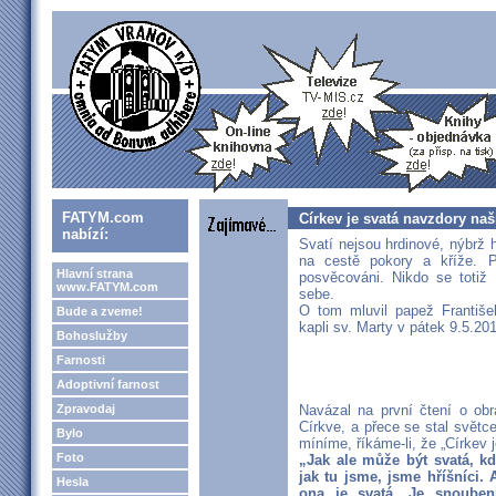
FATYM.com
Církev je svatá navzdory na
nabízí:
Svatí nejsou hrdinové, nýbrž h
na cestě pokory a kříže. 
Hlavní strana
posvěcováni. Nikdo se toti
www.FATYM.com
sebe.
O tom mluvil papež Františe
Bude a zveme!
kapli sv. Marty v pátek 9.5.20
Bohoslužby
Farnosti
Adoptivní farnost
Zpravodaj
Navázal na první čtení o obr
Církve, a přece se stal světc
Bylo
míníme, říkáme-li, že „Církev j
Foto
„Jak ale může být svatá, kd
jak tu jsme, jsme hříšníci. 
Hesla
ona je svatá. Je snouben