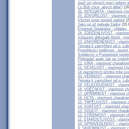
touží po věcech mezi nebem a
Co Bůh chce, abych dělal?
(16
26. INTEGRITA - vlastnost cha
25. ZDVOŘILOST - vlastnost c
Všichni jsme nositeli radosti
(2
Jako on už nebude žádný
(15.
Emanuel Segatašja - chlapec, 
24. ZDRŽENLIVOST - vlastnos
Vzbuzení dokonalé lítosti - ma
23. ZAKOŘENĚNOST - vlastnos
Témata k zamyšlení od o. Lub
Proměňující trpělivost - postn
Svědectví o Pompejské nové
Překladač aneb Jak se změnil
22. VÍRA - vlastnost charakter
21. VESELOST - vlastnost cha
14 zázračných účinků mše sv
20. VĚRNOST - vlastnost char
Témata k zamyšlení od o. Lub
19. VELKODUŠNOST - vlastnos
18. VDĚČNOST - vlastnost cha
17. UPŘÍMNOST - vlastnost ch
16. ÚCTA - vlastnost charakte
15. TRPĚLIVOST - vlastnost c
14. SVATOST - vlastnost char
13. SOUCIT - vlastnost charak
12. STŘÍDMOST - vlastnost ch
11. STAROSTLIVOST - vlastno
10. SPRAVEDLNOST – vlastnos
9. SKROMNOST – vlastnost ch