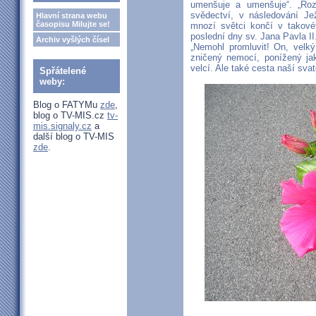
umenšuje a umenšuje“. „Roz
svědectví, v následování Jež
Hlavní strana webu
časopisu Milujte se!
mnozí světci končí v takové
poslední dny sv. Jana Pavla II.
Archiv vyšlých čísel
„Nemohl promluvit! On, velký
zničený nemocí, ponížený jak
velcí. Ale také cesta naší svat
Spřátelené
weby:
Blog o FATYMu
zde
,
blog o TV-MIS.cz
tv-
mis.signaly.cz
a
další blog o TV-MIS
zde
.