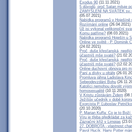
Exodus 90
(11.11.2021)
5 důvodů, proč Satan miluje p
ZAMYŠLENÍ NA SVÁTEK sv. Cyr
(05.07.2021)
Nabídka programů v Hoješíně
Rozjímání online
(26.04.2021)
Už jsi vykonal velikonoční sv
Komu patříme?
(08.03.2021)
Nabídka programů Hoješín u 
Online ve světě - P. Dominik C
(24.02.2021)
Proč, duše křesťanská, nepřij
účastníš mše svaté?
(21.02.2
Proč, duše křesťanská, nepřij
účastníš mše svaté?
(12.02.2
Online duchovní obnova pro m
Paní a dívky u oltáře
(26.01.20
Promluva jáhna Ladislava Kinc
Sebeodevzdání Bohu
(26.11.2
Katolíci nemohou dovolit výjim
homosexualitě
(10.11.2020)
V Kristu zůstávám Židem
(08.
Ježíšův učedník v době koron
Exorcista P. Ľuboslav Petričk
(20.10.2020)
P. Marian Kuffa: Co je to Bož
Víru je třeba předkládat za ka
Zázračný kříž v Limpias
(23.07
27. DOBROTA - vlastnost char
Pavol Hucík: Harry Potter máni