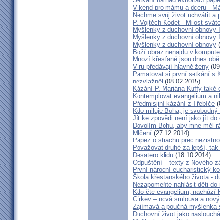
Setkání na nad exhortací pape
Víkend pro mámu a dceru - M
Nechme svůj život uchvátit a 
P. Vojtěch Kodet - Milost svát
Myšlenky z duchovní obnovy II
Myšlenky z duchovní obnovy I
Myšlenky z duchovní obnovy
(
Boží obraz nenajdu v komputer
Mnozí křesťané jsou dnes obět
Víru předávají hlavně ženy
(09
Pamatovat si první setkání s 
nezvlažněl
(08.02.2015)
Kázání P. Mariána Kuffy také 
Kontemplovat evangelium a niko
Předmisijní kázání z Třebíče
(
Kdo miluje Boha, je svobodný
Jít ke zpovědi není jako jít do 
Dovolím Bohu, aby mne měl 
Mlčení
(27.12.2014)
Papež o strachu před nezištno
Považovat druhé za lepší, tak 
Desatero klidu
(18.10.2014)
Odpuštění – texty z Nového z
První národní eucharistický k
Škola křesťanského života - 
Nezapomeňte nahlásit děti do
Kdo čte evangelium, nachází K
Církev – nová smlouva a nový 
Zajímavá a poučná myšlenka s
Duchovní život jako naslouchá