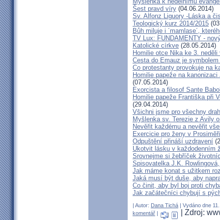
Myšlenka k nedělnímu evangeli
Šest pravd víry
(04.06.2014)
Sv. Alfonz Liguory -Láska a či
Teologický kurz 2014/2015
(03
Bůh miluje i ´mamlase´, kter
TV Lux: FUNDAMENTY - nový d
Katolické církve
(28.05.2014)
Homilie otce Nika ke 3. neděli
Cesta do Emauz je symbolem n
Co protestanty provokuje na k
Homilie papeže na kanonizaci J
(07.05.2014)
Exorcista a filosof Sante Babo
Homilie papeže Františka při Vel
(29.04.2014)
Všichni jsme pro všechny dra
Myšlenka sv. Terezie z Avily o
Nevěřit každému a nevěřit vš
Exercicie pro ženy v Prosiměř
Odpuštění přináší uzdravení
(2
Ukotvit lásku v každodenním ž
Srovnejme si žebříček životní
Spisovatelka J.K. Rowlingová, 
Jak máme konat s užitkem ro
Jaká musí být duše, aby napr
Co činit, aby byl boj proti ch
Jak začátečníci chybují s pýc
| Autor:
Dana Tichá
| Vydáno dne 11. 
| Zdroj: ww
komentář
|