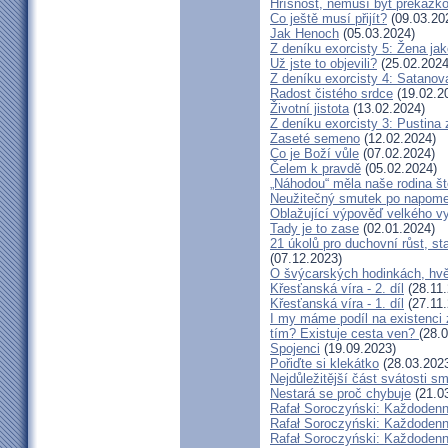
Hříšnost, nemusí být překážk
Co ještě musí přijít?
(09.03.20
Jak Henoch
(05.03.2024)
Z deníku exorcisty 5: Žena jak
Už jste to objevili?
(25.02.2024
Z deníku exorcisty 4: Satano
Radost čistého srdce
(19.02.2
Životní jistota
(13.02.2024)
Z deníku exorcisty 3: Pustina 
Zaseté semeno
(12.02.2024)
Co je Boží vůle
(07.02.2024)
Čelem k pravdě
(05.02.2024)
„Náhodou“ měla naše rodina št
Neužitečný smutek po napome
Oblažující výpověď velkého vy
Tady je to zase
(02.01.2024)
21 úkolů pro duchovní růst, st
(07.12.2023)
O švýcarských hodinkách, hv
Křesťanská víra - 2. díl
(28.11.
Křesťanská víra - 1. díl
(27.11.
I my máme podíl na existenci z
tím? Existuje cesta ven?
(28.
Spojenci
(19.09.2023)
Pořiďte si klekátko
(28.03.202
Nejdůležitější část svátosti sm
Nestará se proč chybuje
(21.0
Rafał Soroczyński: Každodenn
Rafał Soroczyński: Každodenn
Rafał Soroczyński: Každodenn