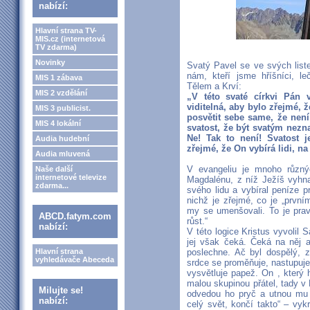
nabízí:
Hlavní strana TV-
MIS.cz (internetová
TV zdarma)
Novinky
Svatý Pavel se ve svých list
nám, kteří jsme hříšníci, 
MIS 1 zábava
Tělem a Krví:
MIS 2 vzdělání
„V této svaté církvi Pán v
viditelná, aby bylo zřejmé, 
MIS 3 publicist.
posvětit sebe same, že není
MIS 4 lokální
svatost, že být svatým nezna
Ne! Tak to není! Svatost 
Audia hudební
zřejmé, že On vybírá lidi, na
Audia mluvená
V evangeliu je mnoho různ
Naše další
internetové televize
Magdalénu, z níž Ježíš vyhn
zdarma...
svého lidu a vybíral peníze 
nichž je zřejmé, co je „prvním
my se umenšovali. To je prav
ABCD.fatym.com
růst.“
nabízí:
V této logice Kristus vyvolil 
jej však čeká. Čeká na něj 
Hlavní strana
poslechne. Ač byl dospělý, z
vyhledávače Abeceda
srdce se proměňuje, nastupuje
vysvětluje papež. On , který 
malou skupinou přátel, tady v 
Milujte se!
odvedou ho pryč a utnou mu h
nabízí:
celý svět, končí takto“ – vyk