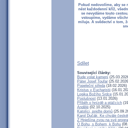
Pokud nedovolíme, aby se na
nést každodenní kříž, všední
se nevydáme touto cestou,
vstoupíme, vydáme všichni 
miluje. A svědectví o tom, ž
sn
Sdílet
Související články:
Bude volat kamení
(25.03.202
Páter Josef Toufar
(25.02.2026
Popeleční středa
(18.02.2026)
Kristus v Eucharistii
(16.01.20
Logika Božího Srdce
(15.01.20
Poslušnost
(13.01.2026)
Příběh o hnízdě a ptáčcích
(19
Andělé
(02.10.2025)
Katolíci, pojďte domů
(25.09.2
Karol Dučák: Ke chvále české
Z Hoješína zvou na své progr
O Bohu, s Bohem, k Bohu
(08