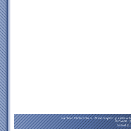
Na obsah tohoto webu si FATYM nevyhrazuje žádná autor
Používáme
p
Kontakt
|
O