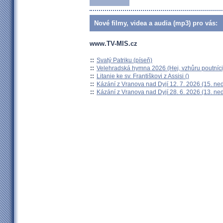
Nové filmy, videa a audia (mp3) pro vás:
www.TV-MIS.cz
::
Svatý Patriku (píseň)
::
Velehradská hymna 2026 (Hej, vzhůru poutníci
::
Litanie ke sv. Františkovi z Assisi ()
::
Kázání z Vranova nad Dyjí 12. 7. 2026 (15. ne
::
Kázání z Vranova nad Dyjí 28. 6. 2026 (13. ne