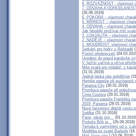
8. ROZVÁŽNOST - vlastnost c
7. ODVAHA A ODHODLANOST - v
(26.08.2019)
6. POKORA – vlastnost charak
5. MÍRNOST – vlastnost chara
4. ODVAHA – vlastnost charak
Jak hlouběji prožívat mši svat
3. LOAJALITA – vlastnost cha
2. NADĚJE – vlastnost charak
1. MOUDROST: vlastnost char
Setkání pro holky v Rajhradě
(
Postní předsevzetí
(04.03.201
Uvedení do pravd katolické ví
V Ježíši začíná a ožívá přisl
Mše svatá pro mládež: z kázá
(31.01.2019)
Jedině láska nás polidšťuje
(31
Homilie papeže při eucharist
Panama City
(30.01.2019)
Promluva papeže při pobožnos
Cinta Costera
(29.01.2019)
Promluva papeže Františka na
2019, Panama
(28.01.2019)
Nové farizejství dláždí cestu p
Sqělba
(31.10.2018)
Pane, nikdo jiný...
(01.10.2018
Protože Bůh je...
(26.09.2018)
Témata k zamyšlení od o. Lubo
Modlitba ke svaté Barboře
(16.
Máš živou víru?
(10.06.2018)