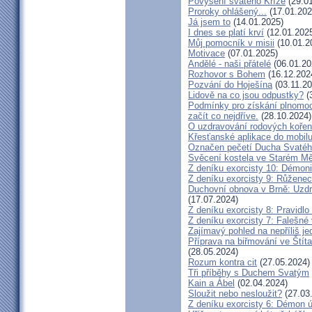
Povýšení svatého Kříže
(29.01
Proroky ohlášený...
(17.01.202
Já jsem to
(14.01.2025)
I dnes se platí krví
(12.01.202
Můj pomocník v misii
(10.01.2
Motivace
(07.01.2025)
Andělé - naši přátelé
(06.01.20
Rozhovor s Bohem
(16.12.202
Pozvání do Hoješína
(03.11.20
Lidově na co jsou odpustky?
(
Podmínky pro získání plnomoc
začít co nejdříve.
(28.10.2024)
O uzdravování rodových koře
Křesťanské aplikace do mobil
Označen pečetí Ducha Svaté
Svěcení kostela ve Starém M
Z deníku exorcisty 10: Démoni
Z deníku exorcisty 9: Růženec
Duchovní obnova v Brně: Uzdr
(17.07.2024)
Z deníku exorcisty 8: Pravidl
Z deníku exorcisty 7: Falešné
Zajímavý pohled na nepříliš j
Příprava na biřmování ve Štít
(28.05.2024)
Rozum kontra cit
(27.05.2024)
Tři příběhy s Duchem Svatým
Kain a Ábel
(02.04.2024)
Sloužit nebo nesloužit?
(27.03
Z deníku exorcisty 6: Démon