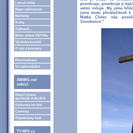
Lidové misie
posvěcuje, posvěcuje ji každ
velmi miluje. My jsme hříšn
Mapa zajímavostí
jsme touto přináležitostí 
Marianky
Matka Církev nás posvě
Snoubence.“
Knihy
Zajímavé...
Mimo oblast FATYMu
Výzdoba kostelů
O nás a kontakty
Personalizace
15 nejčtenějších
AMIMS.net
nabízí:
Hlavní strana
apoštolát A.M.I.M.S.
Knihovna on-line
Comicsy
Objednávky knih
TV-MIS.cz