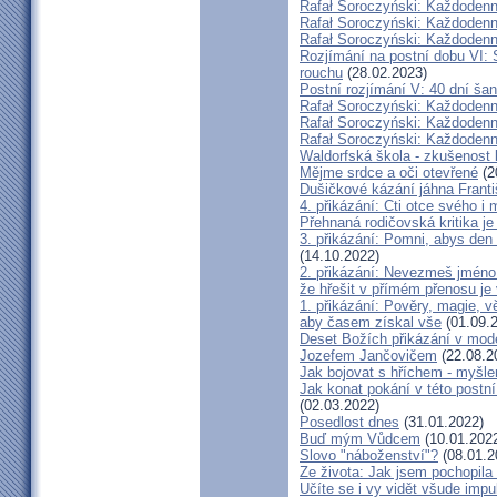
Rafał Soroczyński: Každodenn
Rafał Soroczyński: Každodenní
Rafał Soroczyński: Každodenn
Rozjímání na postní dobu VI: 
rouchu
(28.02.2023)
Postní rozjímání V: 40 dní ša
Rafał Soroczyński: Každodenn
Rafał Soroczyński: Každodenní
Rafał Soroczyński: Každodenní
Waldorfská škola - zkušenost 
Mějme srdce a oči otevřené
(2
Dušičkové kázání jáhna Frant
4. přikázání: Cti otce svého i
Přehnaná rodičovská kritika j
3. přikázání: Pomni, abys den 
(14.10.2022)
2. přikázání: Nevezmeš jméno
že hřešit v přímém přenosu je 
1. přikázání: Pověry, magie, vě
aby časem získal vše
(01.09.
Deset Božích přikázání v mode
Jozefem Jančovičem
(22.08.2
Jak bojovat s hříchem - myšl
Jak konat pokání v této postn
(02.03.2022)
Posedlost dnes
(31.01.2022)
Buď mým Vůdcem
(10.01.202
Slovo "náboženství"?
(08.01.2
Ze života: Jak jsem pochopila 
Učíte se i vy vidět všude imp