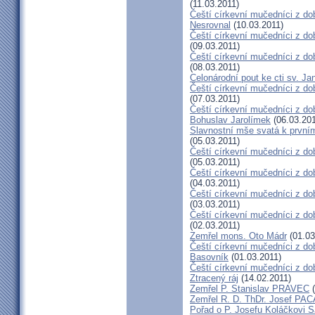
(11.03.2011)
Čeští církevní mučedníci z do
Nesrovnal
(10.03.2011)
Čeští církevní mučedníci z dob
(09.03.2011)
Čeští církevní mučedníci z do
(08.03.2011)
Celonárodní pout ke cti sv. J
Čeští církevní mučedníci z dob
(07.03.2011)
Čeští církevní mučedníci z dob
Bohuslav Jarolímek
(06.03.201
Slavnostní mše svatá k prvním
(05.03.2011)
Čeští církevní mučedníci z do
(05.03.2011)
Čeští církevní mučedníci z do
(04.03.2011)
Čeští církevní mučedníci z dob
(03.03.2011)
Čeští církevní mučedníci z do
(02.03.2011)
Zemřel mons. Oto Mádr
(01.03
Čeští církevní mučedníci z dob
Basovník
(01.03.2011)
Čeští církevní mučedníci z d
Ztracený ráj
(14.02.2011)
Zemřel P. Stanislav PRAVEC
(
Zemřel R. D. ThDr. Josef PA
Pořad o P. Josefu Koláčkovi 