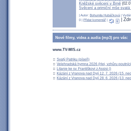
Kněžské svěcení v Brně
(02.0
Svěcení a primiční mše svat
| Autor:
Bohumila Hubáčková
| Vydán
| Zd
0 |
Přidat komentář
|
Nové filmy, videa a audia (mp3) pro vás:
www.TV-MIS.cz
::
Svatý Patriku (píseň)
::
Velehradská hymna 2026 (Hej, vzhůru poutníci
::
Litanie ke sv. Františkovi z Assisi ()
::
Kázání z Vranova nad Dyjí 12. 7. 2026 (15. ne
::
Kázání z Vranova nad Dyjí 28. 6. 2026 (13. ne