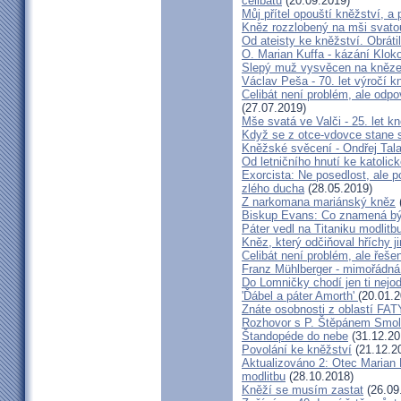
celibátu
(20.09.2019)
Můj přítel opouští kněžství, a
Kněz rozzlobený na mši svatou
Od ateisty ke kněžství. Obrátil
O. Marian Kuffa - kázání Klok
Slepý muž vysvěcen na kněz
Václav Peša - 70. let výročí
Celibát není problém, ale odp
(27.07.2019)
Mše svatá ve Valči - 25. let 
Když se z otce-vdovce stane s
Kněžské svěcení - Ondřej Tal
Od letničního hnutí ke katolic
Exorcista: Ne posedlost, ale 
zlého ducha
(28.05.2019)
Z narkomana mariánský kněz
Biskup Evans: Co znamená b
Páter vedl na Titaniku modlitb
Kněz, který odčiňoval hříchy j
Celibát není problém, ale řeše
Franz Mühlberger - mimořádná 
Do Lomničky chodí jen ti nejod
'Ďábel a páter Amorth'
(20.01.2
Znáte osobnosti z oblastí FA
Rozhovor s P. Štěpánem Smol
Štandopéde do nebe
(31.12.20
Povolání ke kněžství
(21.12.2
Aktualizováno 2: Otec Marian 
modlitbu
(28.10.2018)
Kněží se musím zastat
(26.09