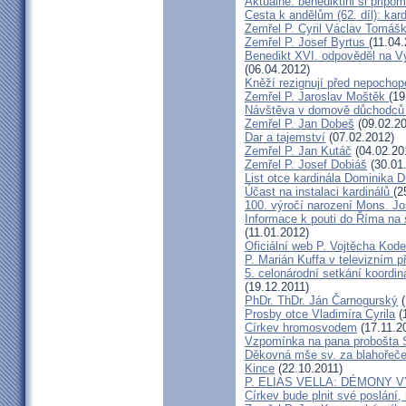
Aktuálně: benediktini si připom
Cesta k andělům (62. díl): kar
Zemřel P. Cyril Václav Tomá
Zemřel P. Josef Byrtus
(11.04
Benedikt XVI. odpověděl na V
(06.04.2012)
Kněží rezignují před nepocho
Zemřel P. Jaroslav Moštěk
(19
Návštěva v domově důchodců 
Zemřel P. Jan Dobeš
(09.02.20
Dar a tajemství
(07.02.2012)
Zemřel P. Jan Kutáč
(04.02.20
Zemřel P. Josef Dobiáš
(30.01
List otce kardinála Dominika
Účast na instalaci kardinálů
(2
100. výročí narození Mons. Jo
Informace k pouti do Říma na
(11.01.2012)
Oficiální web P. Vojtěcha Kod
P. Marián Kuffa v televizním p
5. celonárodní setkání koordin
(19.12.2011)
PhDr. ThDr. Ján Čarnogurský
(
Prosby otce Vladimíra Cyrila
(
Církev hromosvodem
(17.11.2
Vzpomínka na pana probošta S
Děkovná mše sv. za blahořečen
Kince
(22.10.2011)
P. ELIAS VELLA: DÉMONY 
Církev bude plnit své poslání,