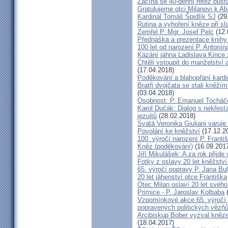
Začíná se 40-denní řetěz půst
Gratulujeme otci Milanovi k 
Kardinál Tomáš Špidlík SJ
(29
Rutina a vyhoření kněze při sla
Zemřel P. Mgr. Josef Pelc
(12.
Přednáška a prezentace knihy 
100 let od narození P. Anton
Kázání jáhna Ladislava Kince 
Chtěli vstoupit do manželství a
(17.04.2018)
Poděkování a blahopřání kard
Bratři dvojčata se stali kněžím
(03.04.2018)
Osobnost: P. Emanuel Tocháč
Karol Dučák: Dialog s nekřesť
jezuitů
(28.02.2018)
Svatá Veronika Giuliani varuj
Povolání ke kněžství
(17.12.2
100. výročí narození P. Frant
Kněz (poděkování)
(16.09.201
Jiří Mikulášek: A za rok přijde
Fotky z oslavy 20 let kněžství
65. výročí popravy P. Jana Bu
20 let jáhenství otce Františka
Otec Milan oslaví 20 let svého
Primice - P. Jaroslav Kolbaba
(
Vzpomínkové akce 65. výročí 
popravených politických vězň
Arcibiskup Bober vyzval kněze
(18.04.2017)