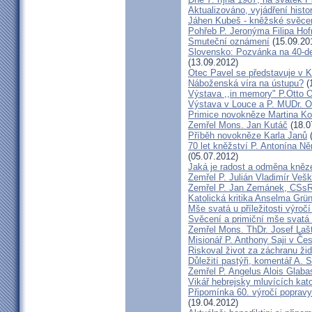
Aktualizováno, vyjádření histo
Jáhen Kubeš - kněžské svěce
Pohřeb P. Jeronýma Filipa Ho
Smuteční oznámení
(15.09.20
Slovensko: Pozvánka na 40-de
(13.09.2012)
Otec Pavel se představuje v K
Náboženská víra na ústupu?
(
Výstava ,,in memory" P.Otto 
Výstava v Louce a P. MUDr. O
Primice novokněze Martina K
Zemřel Mons. Jan Kutáč
(18.0
Příběh novokněze Karla Janů
(
70 let kněžství P. Antonína Ně
(05.07.2012)
Jaká je radost a odměna kněz
Zemřel P. Julián Vladimír Ve
Zemřel P. Jan Zemánek, CSs
Katolická kritika Anselma Grü
Mše svatá u příležitosti výroč
Svěcení a primiční mše svatá 
Zemřel Mons. ThDr. Josef Laš
Misionář P. Anthony Saji v Čes
Riskoval život za záchranu ži
Důležití pastýři, komentář A. 
Zemřel P. Angelus Alois Glab
Vikář hebrejsky mluvících kato
Připomínka 60. výročí popravy
(19.04.2012)