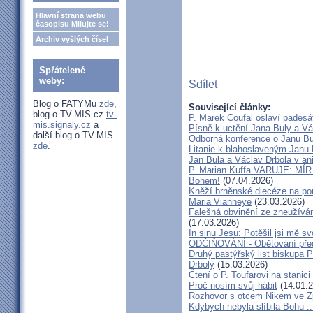
Hlavní strana webu
časopisu Milujte se!
Archiv vyšlých čísel
Spřátelené
weby:
Sdílet
Blog o FATYMu
zde
,
Související články:
blog o TV-MIS.cz
tv-
P. Marek Coufal oslaví padesá
mis.signaly.cz
a
Písně k uctění Jana Buly a Vá
další blog o TV-MIS
Odborná konference o Janu Bul
zde
.
Litanie k blahoslaveným Janu 
Jan Bula a Václav Drbola v a
P. Marian Kuffa VARUJE: MÍR
Bohem!
(07.04.2026)
Kněží brněnské diecéze na pou
Maria Vianneye
(23.03.2026)
Falešná obvinění ze zneužíván
(17.03.2026)
In sinu Jesu: Potěšil jsi mě
ODČIŇOVÁNÍ - Obětování před
Druhý pastýřský list biskupa P
Drboly
(15.03.2026)
Čtení o P. Toufarovi na stanici
Proč nosím svůj hábit
(14.01.2
Rozhovor s otcem Nikem ve Z
Kdybych nebyla slíbila Bohu ..