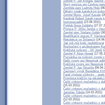
Zemřel P. Jan Kroupa, básník a
Nový nuncius pro Českou repu
Zemřela paní Ludmila Holá
(06
Dětský voják katolickým kně
Zemřel Mons. Josef Kavale
(2
Kardinál Robert Sarah varuje k
homosexualitě
(23.08.2011)
Pohřeb Dona Gobbiho
(27.07.2
Primice P. Jiřího Jeniše v Úje
Zemřel otec Stefano Gobbi
(30
Beatifikační proces P. Václav
Rekolekce ve Štítarech
(14.06
Jak mě můj kněz neobtěžoval
Rozloučení s arcibiskupem 
Kněžské svěcení - Jiří Jeniš
(
Zemřel P. Alois Honek
(17.05.2
Pozvánka na svěcení zvonů v
Další zvony pro Nepomuk odlit
Kněžské zvony pro Nepomuk
(
Zemřel P. Jan Štrumfa
(09.04.
Zajímavý výrok Benedikta XVI
Farář chybuje vždycky... an
Promluva kněžím na rekolekci 
Čeští církevní mučedníci z do
(15.03.2011)
Čeští církevní mučedníci z do
Jaroslav Tobola
(14.03.2011)
Čeští církevní mučedníci z dob
(12.03.2011)
Čeští církevní mučedníci z do