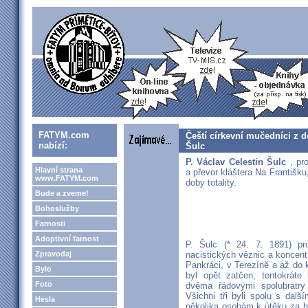
FATYM.com
Čeští církevní mučedníci z d
nabízí:
Šulc
P. Václav Celestin Šulc
, pr
Hlavní strana
a převor kláštera Na Františk
www.FATYM.com
doby totality.
Bude a zveme!
Bohoslužby
Farnosti
Adoptivní farnost
P. Šulc (* 24. 7. 1891) pr
Zpravodaj
nacistických věznic a koncen
Pankráci, v Terezíně a až do
Bylo
byl opět zatčen, tentokráte
Foto
dvěma řádovými spolubratr
Všichni tři byli spolu s dal
Hesla
několika osobám k útěku za h