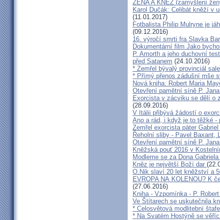
ŽENA A KNĚZ (zamyšlení žen
Karol Dučák: Celibát kněží v 
(11.01.2017)
Fotbalista Philip Mulryne je 
(09.12.2016)
16. výročí smrti fra Slavka Ba
Dokumentární film Jako bycho
P. Amorth a jeho duchovní test
před Satanem
(24.10.2016)
* Zemřel bývalý provinciál sa
* Přímý přenos zádušní mše s
Nová kniha: Robert Maria M
Otevření pamětní síně P. Jana
Exorcista v zácviku se dělí o
(28.09.2016)
V Itálii přibývá žádostí o exor
Ano a rád, i když je to těžké 
Zemřel exorcista páter Gabrie
Řeholní sliby - Pavel Baxant,
Otevření pamětní síně P. Jana
Kněžská pouť 2016 v Kostelní
Modleme se za Dona Gabriela
Kněz je největší Boží dar
(22.
O.Nik slaví 20 let kněžství a 5
EVROPA NA KOLENOU? K čemu 
(27.06.2016)
Kniha - Vzpomínka - P. Rober
Ve Štítarech se uskutečnila k
* Celosvětová modlitební štafe
* Na Svatém Hostýně se věříc