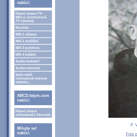
nabízí:
Hlavní strana TV-
MIS.cz (internetová
TV zdarma)
Novinky
MIS 1 zábava
MIS 2 vzdělání
MIS 3 publicist.
MIS 4 lokální
Audia hudební
Audia mluvená
Naše další
internetové televize
zdarma...
ABCD.fatym.com
nabízí:
Hlavní strana
vyhledávače Abeceda
P. 
Milujte se!
nabízí:
Foto 