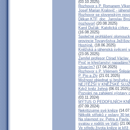
(03.10.2025)
Rozhovor s P. Romanem Vlk
Josef Marian Kralovič - jáhen
Rozhovor se slovenským nov
Děkan KTF, doc. Jaroslav Bro
(rozhovor)
(20.08.2025)
Karol Dučák: Katolická církev 
(16.08.2025)
Společné prohlášení olomouck
provincie Tovaryšstva Ježíšo
Hostýně.
(18.06.2025)
Kněžská a jáhenská svěcení 
(23.05.2025)
Zemřel profesor Ctirad Václav 
Proč je křesťanství napadáno?
situacím?
(17.04.2025)
Rozhovor s P. Vilémem Štěp
P. Pio a Zlý
(21.01.2025)
Možnost objednat si brožurku 
NEJTĚŽŠÍ V KNĚŽSKÉ SLU
Když kněz žehná
(06.01.2025)
Pozvání na zahájení výstavy o
(03.11.2024)
MÝTUS O PEDOFILNÍCH KNĚŽÍC
(07.09.2024)
Nekritizujme své kněze
(14.07
Několik střípků z oslavy 30 le
Na slavnost sv. Petra a Pavl
svatou v rodišti ve Valči
(21.06
Ve středu života kněze je kříž