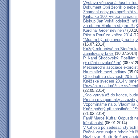
Výstava věnovaná Josefu Touf
Dokument Opři žebřík o nebe
(
Znamení doby pro apoštolát v
Kniha ke 100. výročí narození
Biskup Jan Vokál odslouží mši
Za otcem Markem stojím !!! (
Kardinál Groer nevinen?
(30.10
Půst a Pouť za kněze 2014
(17
"Musím být připravený na to, 
(16.07.2014)
Každý rok ubývá na Starém kon
Zamilovaný kněz
(10.07.2014)
P. Karel Skočovský: Posílám
(+ přání novokněžím)
(08.07.2
Mezinárodní asociace exorcist
Na misiích mezi Indiány
(05.07
Ohlednutí za slavností 20-let 
Kněžské svěcení 2014 v brněns
Pozvánka na kněžské svěcení 
(22.05.2014)
„Kdo vytrvá až do konce, bude
Prosba o vzpomínky a zážitk
Vzpomínáme na o. Vladimíra C
Kněz počatý při znásilnění: "S
(21.02.2014)
Farář Maroš Kuffa: Odpustit ne
křesťanství
(06.01.2014)
V Číhošti po šedesáti čtyřech
Ročně vystupuje z řeholních řá
Rozhovor: Bratři Brožové aneb