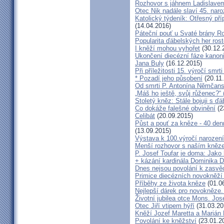
Rozhovor s jáhnem Ladislave
Otec Nik nadále slaví 45. naro
Katolický týdeník: Otřesný pří
(14.04.2016)
Páteční pouť u Svaté brány R
Popularita ďábelských her roste
I kněží mohou vyhořet
(30.12.
Ukončení diecézní fáze kanoni
Jana Buly
(16.12.2015)
Při příležitosti 15. výročí smrt
* Pozadí jeho působení
(20.11
Od smrti P. Antonína Němčansk
„Máš ho ještě, svůj růženec?“ 
Stoletý kněz: Stále bojuji s ď
Co dokáže falešné obvinění
(2
Celibát
(20.09.2015)
Půst a pouť za kněze - 40 den
(13.09.2015)
Výstava k 100.výročí narození
Menší rozhovor s naším kně
P. Josef Toufar je doma: Jako
+ kázání kardinála Dominika 
Dnes nejsou povolání k zasvě
Primice diecézních novokněží
Příběhy ze života kněze
(01.0
Nejlepší dárek pro novokněze
Životní jubilea otce Mons. Jos
Otec Jiří vtipem hýří
(31.03.20
Kněží Jozef Maretta a Marián 
Povolání ke kněžství
(23.01.2