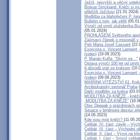
Ježíš, nejvyšší a věčný velek
Biskup Strickland: Kněží si mu
přiblížili Ježíšovi
(21.01.2024)
Modlitba za blahořečení P. I
Bulletin o tom, jak věřili
(05.01
Výročí od smrti služebníka B
(05.01.2024)
PROHLÁŠENÍ Světového apošt
Zajímavý článek o misionáři v
Petr Maria Josef Cassant
(22.
Exorcista o. Vincent Lampert -
(video)
(19.09.2023)
P. Marián Kuffa: "Divím se..."
(
Oslava výročí 100 let od úmrtí
6 důvodů stát se knězem
(10.
Exorcista o. Vincent Lampert -
(video)
(09.09.2023)
MARIINA VÍTĚZSTVÍ 61: Kněz v
Arcibiskupský seminář Praha
(
Další modlitby za kněze
(03.07
MODLITBA ZA KNĚZE - kněží v
„MODLITBA ZA KNĚZE“
(18.0
Otec Deepak o prázdninách o
Situace v brněnské diecézi p
(14.05.2023)
Kde jsou moji kněží?
(11.05.2
Celibát, IV. část, závěr – Výc
Celibát, III. část – Východní o
Celibát, II. část – Vývoj na 
Celibát, I. část – Smysl celibá