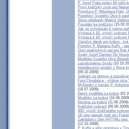
P. Josef Fiala oslaví 60 roků 
První kněžský zvon pro Nepo
Promluva P. Miloslava Fialy, 
Poselství Svatého Otce k past
Slovo předsedy Matice Velehr
Povolání ke kněžství
(15.02.2
Jak se schylovalo k mému po
Výstava k 60. výročí svěcení 
Výstava k 60. výročí svěcení 
Vánoční dárek pro kněze - tvá
Promlvy P. Mariana Kuffy - ne
Osm praktických rad pro Rok 
Svatý Jozef Damien De Veust
Modlitba Svatého Otce Benedik
zasvěcenému životu
(10.10.20
Interdiecézní projekt v Roce 
(09.10.2009)
Setkání za obnovu a posvěcení
Fara Chvalatice - vítáme otce 
Myšlenky z kázání P. Antonín
(18.07.2009)
Denní modlitba za kněze
(01.0
Modlitby za kněze
(16.06.2009
Novéna za kněze
(11.06.2009)
Kněžské svěcení
(05.06.2009)
400. výročí kněžského svěcen
Už jste napsali mail otci Frant
Zakládající člen FATYMu otec 
(12.10.2008)
P. Kuffa a jeho promluva v Trna