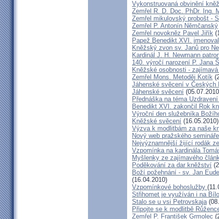
Vykonstruovaná obvinění kněž
Zemřel R. D. Doc. PhDr. Ing.
Zemřel mikulovský probošt - S
Zemřel P. Antonín Němčanský
Zemřel novokněz Pavel Jiřík
(
Papež Benedikt XVI. jmenova
Kněžský zvon sv. Janů pro N
Kardinál J. H. Newmann patro
140. výročí narození P. Jana
Kněžské osobnosti - zajímavá
Zemřel Mons. Metoděj Kotík
(2
Jáhenské svěcení v Českých 
Jáhenské svěcení
(05.07.2010
Přednáška na téma Uzdravení ž
Benedikt XVI. zakončil Rok k
Výroční den služebníka Božíh
Kněžské svěcení
(16.05.2010)
Výzva k modlitbám za naše k
Nový web pražského semináře
Nejvýznamnější žijící rodák 
Vzpomínka na kardinála Tomáš
Myšlenky ze zajímavého článk
Poděkování za dar kněžství
(2
Boží požehnání - sv. Jan Eud
(16.04.2010)
Vzpomínkové bohoslužby
(11.
Střihomet je využíván i na Bíl
Stalo se u vsi Petrovskaja
(08
Připojte se k modlitbě Růženc
Zemřel P. František Grmolec
(