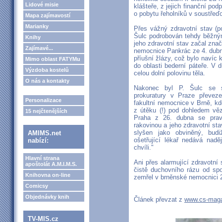
Lidové misie
klášteře, z jejich finanční po
o pobytu řeholníků v soustřeď
Mapa zajímavostí
Marianky
Přes vážný zdravotní stav (po
Šulc podrobován tehdy běžný
Knihy
jeho zdravotní stav začal zna
Zajímavé...
nemocnice Pankrác ze 4. dub
příušní žlázy, což bylo navíc
Mimo oblast FATYMu
do oblasti bederní páteře. V
Výzdoba kostelů
celou dolní polovinu těla.
O nás a kontakty
Nakonec byl P. Šulc se so
prokuratury v Praze převez
Personalizace
fakultní nemocnice v Brně, k
z útěku (!) pod dohledem věz
15 nejčtenějších
Praha z 26. dubna se praví
rakovinou a jeho zdravotní sta
slyšen jako obviněný, budi
AMIMS.net
ošetřující lékař nedává nad
nabízí:
chvíli."
Hlavní strana
Ani přes alarmující zdravotní
apoštolát A.M.I.M.S.
čistě duchovního rázu od spo
Knihovna on-line
zemřel v brněnské nemocnici 
Comicsy
Objednávky knih
Článek převzat z
www.cs-maga
TV-MIS.cz