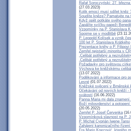
Rafał Soroczyński: 27. březn
(27.03.2023)
Kolik emocí musí sdílet kněz 
Soudíte kněze? Pamatujte na 
Když opět potkáte svého pana 
Zapálíte svíčku papeži Benedi
Vzpomínky na P. Stanislava K
Spojme se v modlitbě
(23.11.2
P. Leopold Kolísek a vznik če
100 let P. Stanislava Krátkého
Prezentace knihy o P. Filipovi
Zemřel nejstarší minorita v ČR
„Celibát potřebný a nezrušiteln
„Celibát potřebný a nezrušiteln
Požadavky pro světovou círke
Výchova ke kněžskému celibát
(13.07.2022)
Poděkování a informace pro po
Lesné
(01.07.2022)
Kněžské svěcení v Brněnské k
Očekávání od nových kněží -
svátostí
(16.06.2022)
Panna Maria mi dala znamení 
Boží milosrdenství a potopení 
(20.05.2022)
Zemřel P. Josef Červenka
(16.
Vzpomínková slavnost na P. 
P. Michal Cyprián Iwene Tansi
Zahájení kanonizačního řízení 
Fra Mario Knezović, kterého 