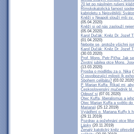
70 let po násilném rušení kláš
Římskokatolická farnost spole
kabrioletu s Nejsvětější Svátos
Kněží v Neapoli slouží mši sv. 
(05.04.2020)
Kněží si od nás zaslouží nejen
(05.04.2020)
Karol Dučák: Kněz Dr. Jozef Ti
(01.04.2020)
Nebojte se, protože všichni j
Karol Dučák: Kněz Dr. Jozef Ti
(30.03.2020)
Prof. Mons. Petr Piťha: Jak s
Životní jubilea otce Mons. Jos
(13.03.2020)
Prosba o modlitbu za o. Nika
(
O osvobozující milosti (k exho
Sbohem celibátu?
(03.02.2020
P. Marian Kuffa: Říkají mi, aby
Československý mučedník bl.
Odpusť si
(07.01.2020)
Otec Kuffa, liberalismus a jeho
Otec Marian Kuffa a světlo do
Mariana)
(25.12.2019)
Vyjádření o. Mariana Kuffy k 
(29.11.2019)
Pozdrav a požehnání otce Mont
Lásky
(20.11.2019)
Ženatý katolický kněz přesvěd