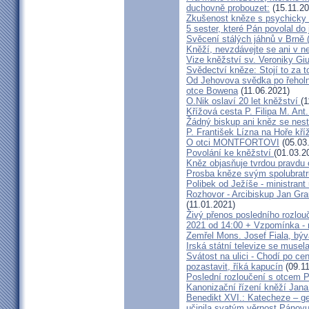
duchovně probouzet:
(15.11.20
Zkušenost kněze s psychicky
5 sester, které Pán povolal do
Svěcení stálých jáhnů v Brně
Kněží, nevzdávejte se ani v ne
Vize kněžství sv. Veroniky Giu
Svědectví kněze: Stojí to za t
Od Jehovova svědka po řeholní
otce Bowena
(11.06.2021)
O.Nik oslaví 20 let kněžství
(1
Křížová cesta P. Filipa M. Ant
Žádný biskup ani kněz se nes
P. František Lízna na Hoře kříž
O otci MONTFORTOVI
(05.03
Povolání ke kněžství
(01.03.2
Kněz objasňuje tvrdou pravdu 
Prosba kněze svým spolubrat
Polibek od Ježíše - ministrant
Rozhovor - Arcibiskup Jan Gra
(11.01.2021)
Živý přenos posledního rozlouč
2021 od 14:00 + Vzpomínka - 
Zemřel Mons. Josef Fiala, býv
Irská státní televize se muse
Svátost na ulici - Chodí po cen
pozastavit, říká kapucín
(09.11
Poslední rozloučení s otcem 
Kanonizační řízení kněží Jana
Benedikt XVI.: Katecheze – ge
učinila svatým věrnost Pánovu