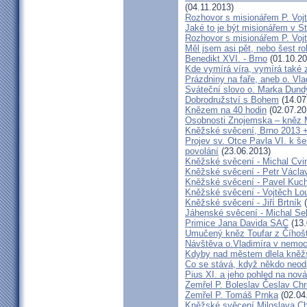
(04.11.2013)
Rozhovor s misionářem P. Voj
Jaké to je být misionářem v St
Rozhovor s misionářem P. Voj
Měl jsem asi pět, nebo šest ro
Benedikt XVI. - Brno
(01.10.20
Kde vymírá víra, vymírá také 
Prázdniny na faře, aneb o. Vla
Sváteční slovo o. Marka Dun
Dobrodružství s Bohem
(14.07
Knězem na 40 hodin
(02.07.20
Osobnosti Znojemska – kněz
Kněžské svěcení, Brno 2013 +
Projev sv. Otce Pavla VI. k 
povolání
(23.06.2013)
Kněžské svěcení - Michal Cvi
Kněžské svěcení - Petr Václa
Kněžské svěcení - Pavel Kuc
Kněžské svěcení - Vojtěch Lo
Kněžské svěcení - Jiří Brtník
(
Jáhenské svěcení - Michal Se
Primice Jana Davida SAC
(13.
Umučený kněz Toufar z Číhošt
Návštěva o.Vladimíra v nemoc
Kdyby nad městem dlela kněžs
Co se stává, když někdo neod
Pius XI. a jeho pohled na nov
Zemřel P. Boleslav Česlav C
Zemřel P. Tomáš Prnka
(02.04
Kněžské svěcení Miloslava Ch