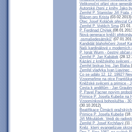
Velikonoční přání otce generál
Autorské čtení z knihy Jako 
Zemřel P. Stanislav Jiří Fiala,
Blázen pro Krista
(03.02.2013)
Otec Josef Koláček převzal C
Zemřel P. Vojtěch Srna
(21.01.
P. Ferdinad Chýlek
(08.01.201
Nová generace kněží překonáv
„osmašedesátníků”
(07.01.201
Kandidát blahořečení Josef K
Naši kardinálové v moderních
P. Ignát Wurm - čestný občan
Zemřel P. Jan Kabátek
(28.12.
Kázání z kněžského svěcení -
Zemřel biskup Ing. Jan Blaha
Zemřel vladyka Ivan Ljavinec,
Co se událo 12. 12. 1992? 
Vzpomeňme na otce Františka!
Kněžské svěcení a primice - 
Cesta k andělům - Jan Graubn
P. Pavel Pacner novým probo
Primice P. Josefa Kubeše na 
Vzpomínková bohoslužba - 30.
(30.10.2012)
Beatifikace Čtrnácti pražskýc
Primice P. Josefa Kubeše
(18.
Jiří Mikulášek: Vejdi do radost
Zemřel P. Josef Krchňavý
(11.
Kněz, který evangelizuje skr
Dne 7. října 1987, na svátek 