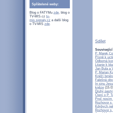
Spřátelené weby:
Blog o FATYMu
zde
, blog o
TV-MIS.cz
tv-
mis.signaly.cz
a další blog
o TV-MIS
zde
.
Sdílet
Související
P. Marek Co
Písně k uct
Odborná kon
Litanie k b
Jan Bula a 
P. Marian 
Kněží brněn
Falešná obv
In sinu Jes
kněze
(15.0
Druhý pastýř
Čtení o P. T
Proč nosím 
Rozhovor s 
Kdybych neby
Rozhovor s