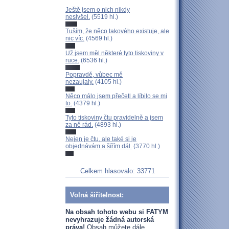
Ještě jsem o nich nikdy
neslyšel.
(5519 hl.)
Tuším, že něco takového existuje, ale
nic víc.
(4569 hl.)
Už jsem měl některé tyto tiskoviny v
ruce.
(6536 hl.)
Popravdě, vůbec mě
nezaujaly.
(4105 hl.)
Něco málo jsem přečetl a líbilo se mi
to.
(4379 hl.)
Tyto tiskoviny čtu pravidelně a jsem
za ně rád.
(4893 hl.)
Nejen je čtu, ale také si je
objednávám a šířím dál.
(3770 hl.)
Celkem hlasovalo: 33771
Volná šiřitelnost:
Na obsah tohoto webu si FATYM
nevyhrazuje žádná autorská
práva!
Obsah můžete dále