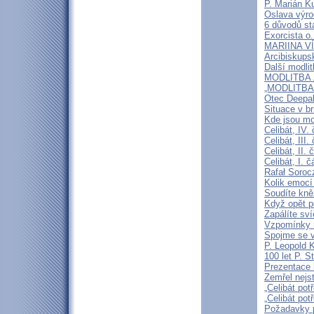
P. Marián Ku
Oslava výroč
6 důvodů st
Exorcista o.
MARIINA VÍT
Arcibiskups
Další modli
MODLITBA ZA
„MODLITBA
Otec Deepak
Situace v b
Kde jsou mo
Celibát, IV.
Celibát, III
Celibát, II
Celibát, I. 
Rafał Soroc
Kolik emocí
Soudíte kně
Když opět p
Zapálíte sv
Vzpomínky n
Spojme se v
P. Leopold 
100 let P. S
Prezentace k
Zemřel nejst
„Celibát pot
„Celibát pot
Požadavky p