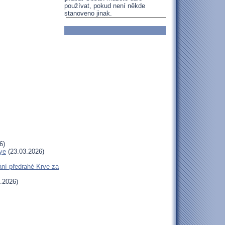
používat, pokud není někde
stanoveno jinak.
6)
ye
(23.03.2026)
ní předrahé Krve za
.2026)