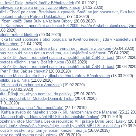
. Josef Fiala, bývalý farář v Běhařovicích
(01.01.2021)
í televize se musela omluvit za pomluvu kněze
(14.12.2020)
lici - Chodí po centru Bratislavy a zpovídá. Stačí se jen pozastavit, říká kap
zloučení s otcem Petrem Dokládalem.
(27.10.2020)
 řízení kněží Jana Buly a Václava Drboly
(20.08.2020)
I.: Katecheze – generální audience 5.8.2009: Faráře Arského učinila svatým
.08.2020)
silném rušení klášterů
(20.04.2020)
cká farnost společně s obcí pořádala na Květnou neděli jízdu v kabrioletu s 
licích obce.
(11.04.2020)
oli slouží mši sv. na střeše fary, věřící se jí účastní z balkonů
(05.04.2020)
nás zaslouží nejen úctu a modlitbu, ale i vyjádření vděčnosti
(05.04.2020)
 Kněz Dr. Jozef Tiso nebyl nacista a nechtěl rozbít ČSR, 2. část
(01.04.2020
 protože všichni jsme v Božích rukou
(30.03.2020)
 Kněz Dr. Jozef Tiso nebyl nacista a nechtěl rozbít ČSR, 1. část
(30.03.2020
 Petr Piťha: Jak se chovat?
(20.03.2020)
lea otce Mons. Josefa Fialy, dlouholetého faráře v Běhařovicích
(13.03.2020)
dlitbu za o. Nika
(12.03.2020)
cí milosti (k exhortaci o Amazonii)
(19.02.2020)
ibátu?
(03.02.2020)
ffa: Říkají mi, abych nemluvil do politiky.
(25.01.2020)
ský mučedník bl. Metoděj Dominik Trčka
(20.01.2020)
7.01.2020)
liberalismus a jeho "třídní nepřátelé"
(27.12.2019)
 Kuffa a světlo do našeho života (k 60. narozeninám otce Mariana)
(25.12.20
. Mariana Kuffy k hlasování NR SR o Istanbulské úmluvě
(29.11.2019)
ožehnání otce Montforta České republice: Milí přátelé Dvou Srdcí Lásky
(20.
ický kněz přesvědčivě vysvětluje, proč by kněží MĚLI žít v celibátu
(20.09.2
pouští kněžství, a přitom je lepším knězem než já
(16.09.2019)
bený na mši svatou prožil zázrak
(30.08.2019)