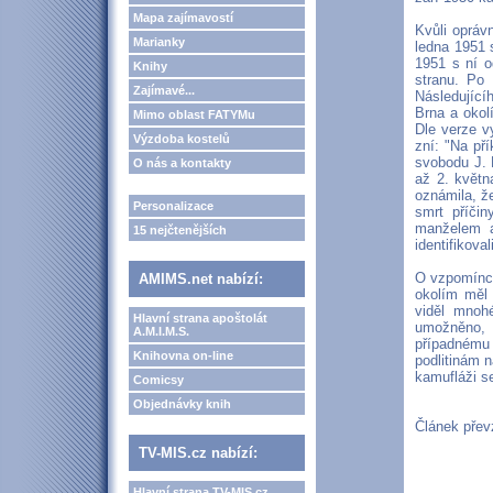
Mapa zajímavostí
Kvůli opráv
Marianky
ledna 1951 s
1951 s ní o
Knihy
stranu. Po 
Zajímavé...
Následující
Brna a okol
Mimo oblast FATYMu
Dle verze v
Výzdoba kostelů
zní: "Na př
svobodu J. 
O nás a kontakty
až 2. květn
oznámila, ž
Personalizace
smrt příči
manželem a
15 nejčtenějších
identifikovali
O vzpomínce
AMIMS.net nabízí:
okolím měl 
viděl mnoh
Hlavní strana apoštolát
umožněno, a
A.M.I.M.S.
případnému
Knihovna on-line
podlitinám n
kamufláži s
Comicsy
Objednávky knih
Článek přev
TV-MIS.cz nabízí:
Hlavní strana TV-MIS.cz