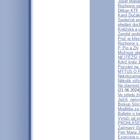
Josef Maria
Rozhovor s
Děkan KTF, 
Karol Dučák:
Společné pr
předání duc
Kněžská a j
Zemřel profe
Proč je kře
Rozhovor s
P. Pio a Zlý
Možnost obj
NEJTĚŽŠÍ 
Když kněz 
Pozvání na 
MÝTUS O PE
Nekritizujm
Několik stří
Na slavnost
(21.06.2024
Ve středu ži
Ježíš, nejv
Biskup Stric
Modlitba za
Bulletin o to
Výročí od s
PROHLÁŠENÍ
Zajímavý čl
Petr Maria 
Exorcista o.