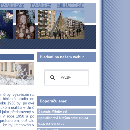
TV-MIS.com
TV-MIS.cz
MILUJTE.SE
Hledání na našem webu:
Brně byl vysvěcen na
 biblická studia do
Doporučujeme:
roku 1936 byl po dvě
ickém učilišti v Brně
Časopis Milujte se!
il jako představený v
ás v roce 1950 a po
Společenství čistých srdcí (SČS)
 profesorem, což ale
Web KATOLIK.cz
m, že byl jmenován v