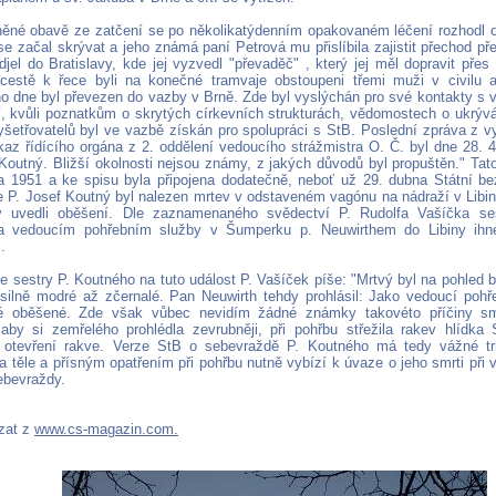
něné obavě ze zatčení se po několikatýdenním opakovaném léčení rozhodl o
e začal skrývat a jeho známá paní Petrová mu přislíbila zajistit přechod př
djel do Bratislavy, kde jej vyzvedl "převaděč" , který jej měl dopravit pře
cestě k řece byli na konečné tramvaje obstoupeni třemi muži v civilu 
ho dne byl převezen do vazby v Brně. Zde byl vyslýchán pro své kontakty s
í, kvůli poznatkům o skrytých církevních strukturách, vědomostech o ukrýván
yšetřovatelů byl ve vazbě získán pro spolupráci s StB. Poslední zpráva z 
íkaz řídícího orgána z 2. oddělení vedoucího strážmistra O. Č. byl dne 28. 
Koutný. Bližší okolnosti nejsou známy, z jakých důvodů byl propuštěn." Tat
a 1951 a ke spisu byla připojena dodatečně, neboť už 29. dubna Státní b
e P. Josef Koutný byl nalezen mrtev v odstaveném vagónu na nádraží v Lib
ny uvedli oběšení. Dle zaznamenaného svědectví P. Rudolfa Vašíčka se
 vedoucím pohřebním služby v Šumperku p. Neuwirthem do Libiny ihne
.
 sestry P. Koutného na tuto událost P. Vašíček píše: "Mrtvý byl na pohled bí
silně modré až zčernalé. Pan Neuwirth tehdy prohlásil: Jako vedoucí pohř
é oběšené. Zde však vůbec nevidím žádné známky takovéto příčiny smr
by si zemřelého prohlédla zevrubněji, při pohřbu střežila rakev hlídka
 otevření rakve. Verze StB o sebevraždě P. Koutného má tedy vážné tr
a těle a přísným opatřením při pohřbu nutně vybízí k úvaze o jeho smrti při
ebevraždy.
zat z
www.cs-magazin.com.