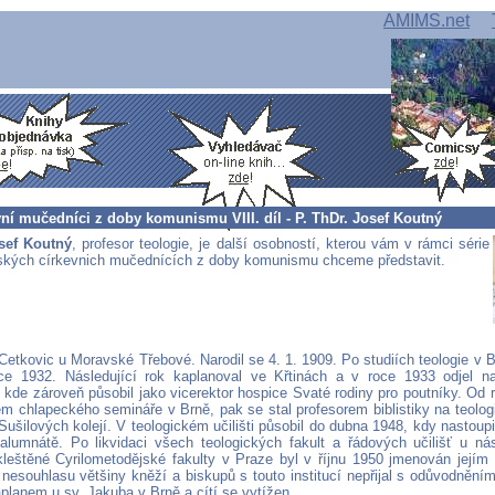
AMIMS.net
vní mučedníci z doby komunismu VIII. díl - P. ThDr. Josef Koutný
osef Koutný
, profesor teologie, je další osobností, kterou vám v rámci série
ských církevnich mučednících z doby komunismu chceme představit.
Cetkovic u Moravské Třebové. Narodil se 4. 1. 1909. Po studiích teologie v 
e 1932. Následující rok kaplanoval ve Křtinách a v roce 1933 odjel na
 kde zároveň působil jako vicerektor hospice Svaté rodiny pro poutníky. Od 
em chlapeckého semináře v Brně, pak se stal profesorem biblistiky na teolog
Sušilových kolejí. V teologickém učilišti působil do dubna 1948, kdy nastoup
lumnátě. Po likvidaci všech teologických fakult a řádových učilišť u n
kleštěné Cyrilometodějské fakulty v Praze byl v říjnu 1950 jmenován jejím
nesouhlasu většiny kněží a biskupů s touto institucí nepřijal s odůvodnění
planem u sv. Jakuba v Brně a cítí se vytížen.