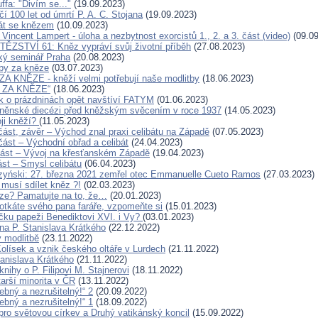
ffa: "Divím se..."
(19.09.2023)
í 100 let od úmrtí P. A. C. Stojana
(19.09.2023)
át se knězem
(10.09.2023)
 Vincent Lampert - úloha a nezbytnost exorcistů 1., 2. a 3. část (video)
(09.09
ĚZSTVÍ 61: Kněz vypráví svůj životní příběh
(27.08.2023)
ký seminář Praha
(20.08.2023)
tby za kněze
(03.07.2023)
 KNĚZE - kněží velmi potřebují naše modlitby
(18.06.2023)
 ZA KNĚZE“
(18.06.2023)
 o prázdninách opět navštíví FATYM
(01.06.2023)
rněnské diecézi před kněžským svěcením v roce 1937
(14.05.2023)
ji kněží?
(11.05.2023)
 část, závěr – Východ znal praxi celibátu na Západě
(07.05.2023)
. část – Východní obřad a celibát
(24.04.2023)
. část – Vývoj na křesťanském Západě
(19.04.2023)
část – Smysl celibátu
(06.04.2023)
zyński: 27. března 2021 zemřel otec Emmanuelle Cueto Ramos
(27.03.2023)
 musí sdílet kněz ?!
(02.03.2023)
ze? Pamatujte na to, že…
(20.01.2023)
otkáte svého pana faráře, vzpomeňte si
(15.01.2023)
íčku papeži Benediktovi XVI. i Vy?
(03.01.2023)
a P. Stanislava Krátkého
(22.12.2022)
 modlitbě
(23.11.2022)
Kolísek a vznik českého oltáře v Lurdech
(21.11.2022)
tanislava Krátkého
(21.11.2022)
nihy o P. Filipovi M. Stajnerovi
(18.11.2022)
arší minorita v ČR
(13.11.2022)
řebný a nezrušitelný!“ 2
(20.09.2022)
řebný a nezrušitelný!“ 1
(18.09.2022)
ro světovou církev a Druhý vatikánský koncil
(15.09.2022)