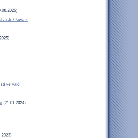
.08.2025)
stva Ježíšova k
2025)
šti ve Valči
vi
(21.01.2024)
.2023)