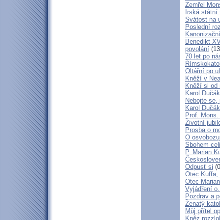
Zemřel Mons
Irská státn
Svátost na u
Poslední ro
Kanonizační
Benedikt XV
povolání
(13
70 let po ná
Římskokatoli
Oltářní po u
Kněží v Neap
Kněží si od 
Karol Dučák:
Nebojte se,
Karol Dučák:
Prof. Mons.
Životní jubi
Prosba o mo
O osvobozují
Sbohem cel
P. Marian Ku
Českosloven
Odpusť si
(0
Otec Kuffa, 
Otec Marian
Vyjádření o
Pozdrav a p
Ženatý katol
Můj přítel o
Kněz rozzlo