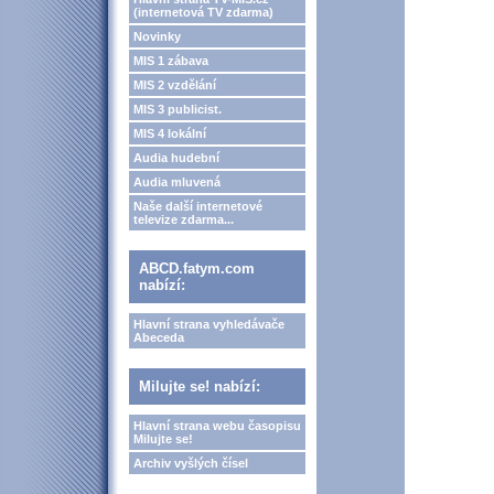
(internetová TV zdarma)
Novinky
MIS 1 zábava
MIS 2 vzdělání
MIS 3 publicist.
MIS 4 lokální
Audia hudební
Audia mluvená
Naše další internetové
televize zdarma...
ABCD.fatym.com
nabízí:
Hlavní strana vyhledávače
Abeceda
Milujte se! nabízí:
Hlavní strana webu časopisu
Milujte se!
Archiv vyšlých čísel