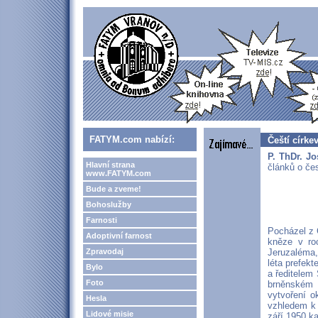
FATYM.com nabízí:
Čeští círke
P. ThDr. J
Hlavní strana
článků o če
www.FATYM.com
Bude a zveme!
Bohoslužby
Farnosti
Pocházel z 
Adoptivní farnost
kněze v roc
Zpravodaj
Jeruzaléma,
léta prefekt
Bylo
a ředitelem 
Foto
brněnském a
vytvoření o
Hesla
vzhledem k 
Lidové misie
září 1950 ka