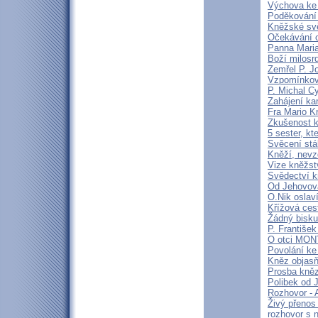
Výchova ke 
Poděkování 
Kněžské svě
Očekávání o
Panna Maria
Boží milosrd
Zemřel P. J
Vzpomínková
P. Michal C
Zahájení ka
Fra Mario K
Zkušenost k
5 sester, kt
Svěcení stá
Kněží, nevz
Vize kněžstv
Svědectví kn
Od Jehovova
O.Nik oslav
Křížová cest
Žádný bisku
P. František
O otci MO
Povolání ke
Kněz objasň
Prosba kně
Polibek od J
Rozhovor - 
Živý přenos
rozhovor s 