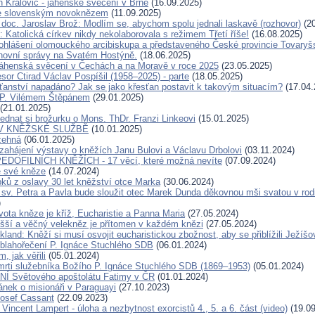
n Kralovič - jáhenské svěcení v Brně
(16.09.2025)
e slovenským novoknězem
(11.09.2025)
doc. Jaroslav Brož: Modlím se, abychom spolu jednali laskavě (rozhovor)
(20
 Katolická církev nikdy nekolaborovala s režimem Třetí říše!
(16.08.2025)
ohlášení olomouckého arcibiskupa a představeného České provincie Tovaryš
hovní správy na Svatém Hostýně.
(18.06.2025)
áhenská svěcení v Čechách a na Moravě v roce 2025
(23.05.2025)
sor Ctirad Václav Pospíšil (1958–2025) - parte
(18.05.2025)
sťanství napadáno? Jak se jako křesťan postavit k takovým situacím?
(17.04.
 P. Vilémem Štěpánem
(29.01.2025)
(21.01.2025)
ednat si brožurku o Mons. ThDr. Franzi Linkeovi
(15.01.2025)
V KNĚŽSKÉ SLUŽBĚ
(10.01.2025)
žehná
(06.01.2025)
zahájení výstavy o kněžích Janu Bulovi a Václavu Drbolovi
(03.11.2024)
DOFILNÍCH KNĚŽÍCH - 17 věcí, které možná nevíte
(07.09.2024)
e své kněze
(14.07.2024)
pků z oslavy 30 let kněžství otce Marka
(30.06.2024)
 sv. Petra a Pavla bude sloužit otec Marek Dunda děkovnou mši svatou v rodi
)
vota kněze je kříž, Eucharistie a Panna Maria
(27.05.2024)
yšší a věčný velekněz je přítomen v každém knězi
(27.05.2024)
kland: Kněží si musí osvojit eucharistickou zbožnost, aby se přiblížili Ježíšo
 blahořečení P. Ignáce Stuchlého SDB
(06.01.2024)
m, jak věřili
(05.01.2024)
mrti služebníka Božího P. Ignáce Stuchlého SDB (1869–1953)
(05.01.2024)
 Světového apoštolátu Fatimy v ČR
(01.01.2024)
ánek o misionáři v Paraguayi
(27.10.2023)
Josef Cassant
(22.09.2023)
 Vincent Lampert - úloha a nezbytnost exorcistů 4., 5. a 6. část (video)
(19.09