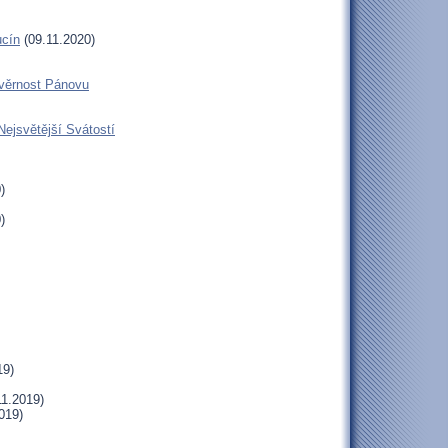
ucín
(09.11.2020)
 věrnost Pánovu
Nejsvětější Svátostí
)
)
19)
11.2019)
019)