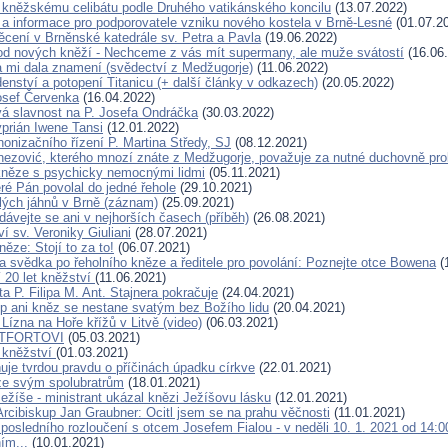
kněžskému celibátu podle Druhého vatikánského koncilu
(13.07.2022)
a informace pro podporovatele vzniku nového kostela v Brně-Lesné
(01.07.2
cení v Brněnské katedrále sv. Petra a Pavla
(19.06.2022)
d nových kněží - Nechceme z vás mít supermany, ale muže svátostí
(16.06
 mi dala znamení (svědectví z Medžugorje)
(11.06.2022)
enství a potopení Titanicu (+ další články v odkazech)
(20.05.2022)
osef Červenka
(16.04.2022)
 slavnost na P. Josefa Ondráčka
(30.03.2022)
yprián Iwene Tansi
(12.01.2022)
nonizačního řízení P. Martina Středy, SJ
(08.12.2021)
nezović, kterého mnozí znáte z Medžugorje, považuje za nutné duchovně pro
něze s psychicky nemocnými lidmi
(05.11.2021)
eré Pán povolal do jedné řehole
(29.10.2021)
lých jáhnů v Brně (záznam)
(25.09.2021)
dávejte se ani v nejhorších časech (příběh)
(26.08.2021)
í sv. Veroniky Giuliani
(28.07.2021)
ěze: Stojí to za to!
(06.07.2021)
 svědka po řeholního kněze a ředitele pro povolání: Poznejte otce Bowena
(
í 20 let kněžství
(11.06.2021)
a P. Filipa M. Ant. Stajnera pokračuje
(24.04.2021)
p ani kněz se nestane svatým bez Božího lidu
(20.04.2021)
 Lízna na Hoře křížů v Litvě (video)
(06.03.2021)
NTFORTOVI
(05.03.2021)
 kněžství
(01.03.2021)
uje tvrdou pravdu o příčinách úpadku církve
(22.01.2021)
ze svým spolubratrům
(18.01.2021)
ežíše - ministrant ukázal knězi Ježíšovu lásku
(12.01.2021)
Arcibiskup Jan Graubner: Ocitl jsem se na prahu věčnosti
(11.01.2021)
 posledního rozloučení s otcem Josefem Fialou - v neděli 10. 1. 2021 od 14:
ním...
(10.01.2021)