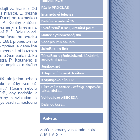
Televize NOE
Rádio PROGLAS
dejít za hranice. Od
es hranice. 1. března
Internetová televize
s Dunaj na rakouskou
Další internetové TV
a P. Koutný zatčen.
 vězněnými kněžími z
Svatá země Izrael, virtuální pouť
í P. J. Dokulila ad.
Matice cyrilometodějská
vyšetřovacího svazku
4. 1951 propuštěn na
Časopis Immaculata
o zpráva je datována
JukeBox on-line
ezpečnost příbuzným
ině u Šumperka. Jako
TémaBox s přednáškami, kázáními,
audioknihami...
stra P. Koutného s
d odjeli a mrtvého
Jeníkov.net
Adoptivní farnost Jeníkov
lý, ale jedno ucho s
Kolpingovo dílo ČR
ební služby jsem už
Církevní restituce - otázky, odpovědi,
ti." Rodině nebylo
fakta, čísla....
 StB, aby nedošlo k
hliny a vzhledem k
Vyhledávač ABECEDA
 výsleších a následné
Další odkazy...
Anketa:
Znáš tiskoviny z nakladatelství
A.M.I.M.S.?