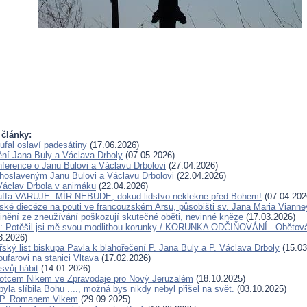
 články:
ufal oslaví padesátiny
(17.06.2026)
ění Jana Buly a Václava Drboly
(07.05.2026)
ference o Janu Bulovi a Václavu Drbolovi
(27.04.2026)
lahoslaveným Janu Bulovi a Václavu Drbolovi
(22.04.2026)
Václav Drbola v animáku
(22.04.2026)
Kuffa VARUJE: MÍR NEBUDE, dokud lidstvo neklekne před Bohem!
(07.04.202
ské diecéze na pouti ve francouzském Arsu, působišti sv. Jana Maria Vianne
inění ze zneužívání poškozují skutečné oběti, nevinné kněze
(17.03.2026)
u: Potěšil jsi mě svou modlitbou korunky / KORUNKA ODČIŇOVÁNÍ - Obětová
3.2026)
ský list biskupa Pavla k blahořečení P. Jana Buly a P. Václava Drboly
(15.03
oufarovi na stanici Vltava
(17.02.2026)
svůj hábit
(14.01.2026)
otcem Nikem ve Zpravodaje pro Nový Jeruzalém
(18.10.2025)
la slíbila Bohu ...., možná bys nikdy nebyl přišel na svět.
(03.10.2025)
 P. Romanem Vlkem
(29.09.2025)