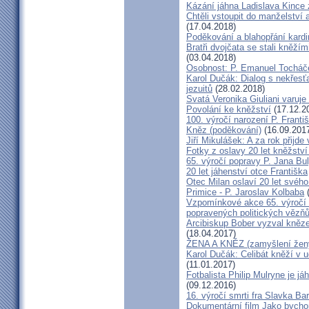
Kázání jáhna Ladislava Kince 
Chtěli vstoupit do manželství a
(17.04.2018)
Poděkování a blahopřání kard
Bratři dvojčata se stali kněžím
(03.04.2018)
Osobnost: P. Emanuel Tocháč
Karol Dučák: Dialog s nekřesť
jezuitů
(28.02.2018)
Svatá Veronika Giuliani varuj
Povolání ke kněžství
(17.12.2
100. výročí narození P. Frant
Kněz (poděkování)
(16.09.201
Jiří Mikulášek: A za rok přijde
Fotky z oslavy 20 let kněžství
65. výročí popravy P. Jana Bu
20 let jáhenství otce Františka
Otec Milan oslaví 20 let svého
Primice - P. Jaroslav Kolbaba
(
Vzpomínkové akce 65. výročí 
popravených politických vězň
Arcibiskup Bober vyzval kněze
(18.04.2017)
ŽENA A KNĚZ (zamyšlení žen
Karol Dučák: Celibát kněží v 
(11.01.2017)
Fotbalista Philip Mulryne je 
(09.12.2016)
16. výročí smrti fra Slavka Ba
Dokumentární film Jako bycho