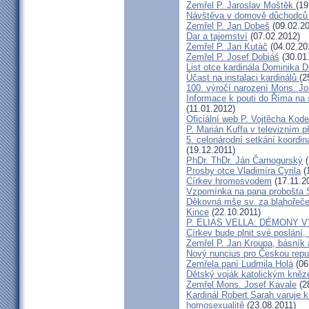
Zemřel P. Jaroslav Moštěk
(19
Návštěva v domově důchodců 
Zemřel P. Jan Dobeš
(09.02.20
Dar a tajemství
(07.02.2012)
Zemřel P. Jan Kutáč
(04.02.20
Zemřel P. Josef Dobiáš
(30.01
List otce kardinála Dominika
Účast na instalaci kardinálů
(2
100. výročí narození Mons. Jo
Informace k pouti do Říma na
(11.01.2012)
Oficiální web P. Vojtěcha Kod
P. Marián Kuffa v televizním p
5. celonárodní setkání koordin
(19.12.2011)
PhDr. ThDr. Ján Čarnogurský
(
Prosby otce Vladimíra Cyrila
(
Církev hromosvodem
(17.11.2
Vzpomínka na pana probošta S
Děkovná mše sv. za blahořečen
Kince
(22.10.2011)
P. ELIAS VELLA: DÉMONY 
Církev bude plnit své poslání,
Zemřel P. Jan Kroupa, básník a
Nový nuncius pro Českou repu
Zemřela paní Ludmila Holá
(06
Dětský voják katolickým kně
Zemřel Mons. Josef Kavale
(2
Kardinál Robert Sarah varuje k
homosexualitě
(23.08.2011)