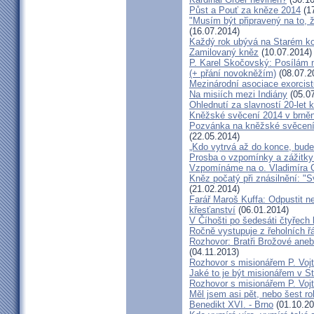
Půst a Pouť za kněze 2014
(17
"Musím být připravený na to, 
(16.07.2014)
Každý rok ubývá na Starém kon
Zamilovaný kněz
(10.07.2014)
P. Karel Skočovský: Posílám
(+ přání novokněžím)
(08.07.2
Mezinárodní asociace exorcist
Na misiích mezi Indiány
(05.07
Ohlednutí za slavností 20-let 
Kněžské svěcení 2014 v brněns
Pozvánka na kněžské svěcení 
(22.05.2014)
„Kdo vytrvá až do konce, bude
Prosba o vzpomínky a zážitk
Vzpomínáme na o. Vladimíra C
Kněz počatý při znásilnění: "S
(21.02.2014)
Farář Maroš Kuffa: Odpustit ne
křesťanství
(06.01.2014)
V Číhošti po šedesáti čtyřech
Ročně vystupuje z řeholních řá
Rozhovor: Bratři Brožové aneb
(04.11.2013)
Rozhovor s misionářem P. Voj
Jaké to je být misionářem v St
Rozhovor s misionářem P. Voj
Měl jsem asi pět, nebo šest ro
Benedikt XVI. - Brno
(01.10.20