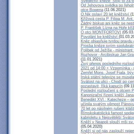
Svědectví kněze: Stojí to za t
Od Jehovova svědka po řeholní
otce Bowena
(11.06.2021)
O.Nik oslaví 20 let kněžství
(1
Křížová cesta P. Filipa M. Ant
Žádný biskup ani kněz se nes
P. František Lízna na Hoře kříž
O otci MONTFORTOVI
(05.03
Povolání ke kněžství
(01.03.2
Kněz objasňuje tvrdou pravdu 
Prosba kněze svým spolubrat
Polibek od Ježíše - ministrant
Rozhovor - Arcibiskup Jan Gra
(11.01.2021)
Živý přenos posledního rozlouč
2021 od 14:00 + Vzpomínka - 
Zemřel Mons. Josef Fiala, býv
Irská státní televize se muse
Svátost na ulici - Chodí po cen
pozastavit, říká kapucín
(09.11
Poslední rozloučení s otcem 
Kanonizační řízení kněží Jana
Benedikt XVI.: Katecheze – ge
učinila svatým věrnost Pánovu
70 let po násilném rušení kláš
Římskokatolická farnost spole
kabrioletu s Nejsvětější Svátos
Kněží v Neapoli slouží mši sv. 
(05.04.2020)
Kněží si od nás zaslouží nejen