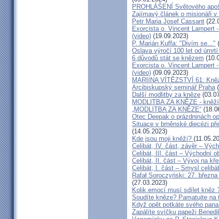
PROHLÁŠENÍ Světového apošt
Zajímavý článek o misionáři v
Petr Maria Josef Cassant
(22.
Exorcista o. Vincent Lampert -
(video)
(19.09.2023)
P. Marián Kuffa: "Divím se..."
(
Oslava výročí 100 let od úmrtí
6 důvodů stát se knězem
(10.
Exorcista o. Vincent Lampert -
(video)
(09.09.2023)
MARIINA VÍTĚZSTVÍ 61: Kněz v
Arcibiskupský seminář Praha
(
Další modlitby za kněze
(03.07
MODLITBA ZA KNĚZE - kněží v
„MODLITBA ZA KNĚZE“
(18.0
Otec Deepak o prázdninách o
Situace v brněnské diecézi p
(14.05.2023)
Kde jsou moji kněží?
(11.05.2
Celibát, IV. část, závěr – Výc
Celibát, III. část – Východní o
Celibát, II. část – Vývoj na 
Celibát, I. část – Smysl celibá
Rafał Soroczyński: 27. březn
(27.03.2023)
Kolik emocí musí sdílet kněz 
Soudíte kněze? Pamatujte na 
Když opět potkáte svého pana 
Zapálíte svíčku papeži Benedi