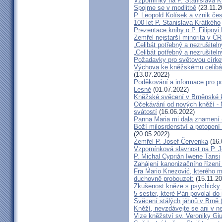
Vzpomínky na P. Stanislava K
Spojme se v modlitbě
(23.11.2
P. Leopold Kolísek a vznik če
100 let P. Stanislava Krátkého
Prezentace knihy o P. Filipovi
Zemřel nejstarší minorita v ČR
„Celibát potřebný a nezrušiteln
„Celibát potřebný a nezrušiteln
Požadavky pro světovou círke
Výchova ke kněžskému celibát
(13.07.2022)
Poděkování a informace pro po
Lesné
(01.07.2022)
Kněžské svěcení v Brněnské k
Očekávání od nových kněží -
svátostí
(16.06.2022)
Panna Maria mi dala znamení 
Boží milosrdenství a potopení 
(20.05.2022)
Zemřel P. Josef Červenka
(16.
Vzpomínková slavnost na P. 
P. Michal Cyprián Iwene Tansi
Zahájení kanonizačního řízení 
Fra Mario Knezović, kterého 
duchovně probouzet:
(15.11.20
Zkušenost kněze s psychicky
5 sester, které Pán povolal do
Svěcení stálých jáhnů v Brně
Kněží, nevzdávejte se ani v ne
Vize kněžství sv. Veroniky Giu