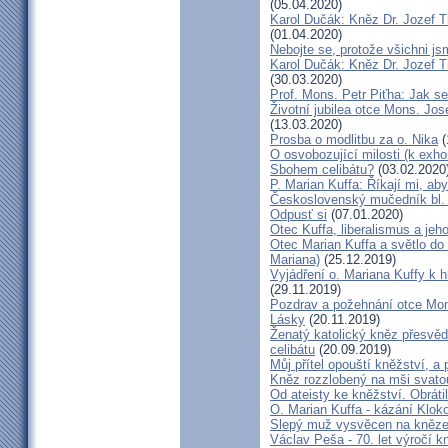
(05.04.2020)
Karol Dučák: Kněz Dr. Jozef Ti
(01.04.2020)
Nebojte se, protože všichni j
Karol Dučák: Kněz Dr. Jozef Ti
(30.03.2020)
Prof. Mons. Petr Piťha: Jak s
Životní jubilea otce Mons. Jos
(13.03.2020)
Prosba o modlitbu za o. Nika
(
O osvobozující milosti (k exho
Sbohem celibátu?
(03.02.2020
P. Marian Kuffa: Říkají mi, aby
Československý mučedník bl.
Odpusť si
(07.01.2020)
Otec Kuffa, liberalismus a jeho
Otec Marian Kuffa a světlo do
Mariana)
(25.12.2019)
Vyjádření o. Mariana Kuffy k 
(29.11.2019)
Pozdrav a požehnání otce Mont
Lásky
(20.11.2019)
Ženatý katolický kněz přesvěd
celibátu
(20.09.2019)
Můj přítel opouští kněžství, a
Kněz rozzlobený na mši svatou
Od ateisty ke kněžství. Obrátil
O. Marian Kuffa - kázání Klok
Slepý muž vysvěcen na kněz
Václav Peša - 70. let výročí