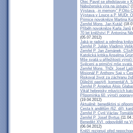
Otec Pavel se představuje v K
Náboženská víra na ústupu?
(
Výstava ,,in memory" P.Otto 
Výstava v Louce a P. MUDr. O
Primice novokněze Martina K
Zemřel Mons. Jan Kutáč
(18.0
Příběh novokněze Karla Janů
(
70 let kněžství P. Antonína Ně
(05.07.2012)
Jaká je radost a odměna kněz
Zemřel P. Julián Vladimír Ve
Zemřel P. Jan Zemánek, CSs
Katolická kritika Anselma Grü
Mše svatá u příležitosti výroč
Svěcení a primiční mše svatá 
Zemřel Mons. ThDr. Josef Laš
Misionář P. Anthony Saji v Čes
Riskoval život za záchranu ži
Důležití pastýři, komentář A. 
Zemřel P. Angelus Alois Glab
Vikář hebrejsky mluvících kato
Připomínka 60. výročí popravy
(19.04.2012)
Aktuálně: benediktini si připom
Cesta k andělům (62. díl): kar
Zemřel P. Cyril Václav Tomá
Zemřel P. Josef Byrtus
(11.04
Benedikt XVI. odpověděl na V
(06.04.2012)
Kněží rezignují před nepocho