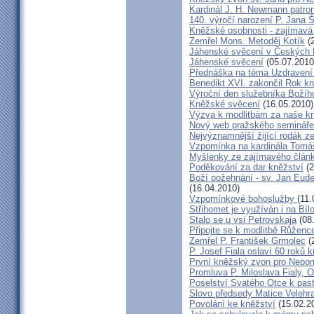
Kardinál J. H. Newmann patro
140. výročí narození P. Jana
Kněžské osobnosti - zajímavá
Zemřel Mons. Metoděj Kotík
(2
Jáhenské svěcení v Českých 
Jáhenské svěcení
(05.07.2010
Přednáška na téma Uzdravení ž
Benedikt XVI. zakončil Rok k
Výroční den služebníka Božíh
Kněžské svěcení
(16.05.2010)
Výzva k modlitbám za naše k
Nový web pražského semináře
Nejvýznamnější žijící rodák 
Vzpomínka na kardinála Tomáš
Myšlenky ze zajímavého článk
Poděkování za dar kněžství
(2
Boží požehnání - sv. Jan Eud
(16.04.2010)
Vzpomínkové bohoslužby
(11.
Střihomet je využíván i na Bíl
Stalo se u vsi Petrovskaja
(08
Připojte se k modlitbě Růženc
Zemřel P. František Grmolec
(
P. Josef Fiala oslaví 60 roků 
První kněžský zvon pro Nepo
Promluva P. Miloslava Fialy, 
Poselství Svatého Otce k past
Slovo předsedy Matice Velehr
Povolání ke kněžství
(15.02.2