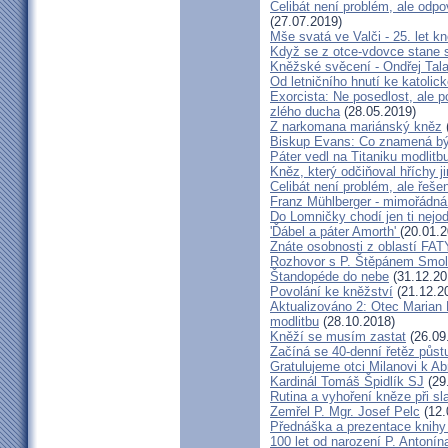
Celibát není problém, ale odp
(27.07.2019)
Mše svatá ve Valči - 25. let 
Když se z otce-vdovce stane s
Kněžské svěcení - Ondřej Tal
Od letničního hnutí ke katolic
Exorcista: Ne posedlost, ale 
zlého ducha
(28.05.2019)
Z narkomana mariánský kněz
Biskup Evans: Co znamená b
Páter vedl na Titaniku modlitb
Kněz, který odčiňoval hříchy j
Celibát není problém, ale řeše
Franz Mühlberger - mimořádná 
Do Lomničky chodí jen ti nejod
'Ďábel a páter Amorth'
(20.01.2
Znáte osobnosti z oblastí FA
Rozhovor s P. Štěpánem Smol
Štandopéde do nebe
(31.12.20
Povolání ke kněžství
(21.12.2
Aktualizováno 2: Otec Marian 
modlitbu
(28.10.2018)
Kněží se musím zastat
(26.09
Začíná se 40-denní řetěz půst
Gratulujeme otci Milanovi k 
Kardinál Tomáš Špidlík SJ
(29
Rutina a vyhoření kněze při sla
Zemřel P. Mgr. Josef Pelc
(12.
Přednáška a prezentace knihy 
100 let od narození P. Anton