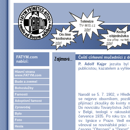
FATYM.com
Čeští církevní mučedníci z d
nabízí:
P. Adolf Kajpr
jezuita by
publicistou, kazatelem a vyhl
Hlavní strana
www.FATYM.com
Bude a zveme!
Bohoslužby
Narodil se 5. 7. 1902, v Hředl
Farnosti
se nejprve obuvníkem, pozdě
Adoptivní farnost
přijímací zkoušky do kvinty 
Zpravodaj
Do noviciátu Tovaryšstva Ježíš
v Belgii, teologii v rakou
Bylo
července 1935. Po roku tzv. tř
Foto
sv. Ignáce v Praze. Vedl ex
věnoval se novinářské práci 
Hesla
časopis "Obrození" a "Dorost"