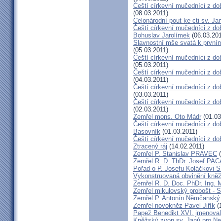
Čeští církevní mučedníci z do
(08.03.2011)
Celonárodní pout ke cti sv. J
Čeští církevní mučedníci z dob
Bohuslav Jarolímek
(06.03.201
Slavnostní mše svatá k prvním
(05.03.2011)
Čeští církevní mučedníci z do
(05.03.2011)
Čeští církevní mučedníci z do
(04.03.2011)
Čeští církevní mučedníci z dob
(03.03.2011)
Čeští církevní mučedníci z do
(02.03.2011)
Zemřel mons. Oto Mádr
(01.03
Čeští církevní mučedníci z dob
Basovník
(01.03.2011)
Čeští církevní mučedníci z d
Ztracený ráj
(14.02.2011)
Zemřel P. Stanislav PRAVEC
(
Zemřel R. D. ThDr. Josef PA
Pořad o P. Josefu Koláčkovi 
Vykonstruovaná obvinění kněž
Zemřel R. D. Doc. PhDr. Ing.
Zemřel mikulovský probošt - S
Zemřel P. Antonín Němčanský
Zemřel novokněz Pavel Jiřík
(
Papež Benedikt XVI. jmenova
Kněžský zvon sv. Janů pro N