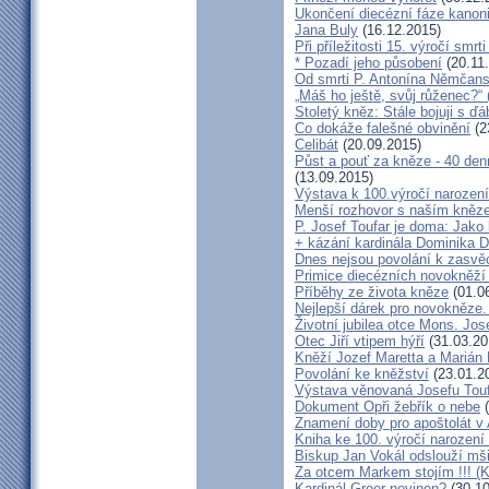
Ukončení diecézní fáze kanoni
Jana Buly
(16.12.2015)
Při příležitosti 15. výročí smrt
* Pozadí jeho působení
(20.11
Od smrti P. Antonína Němčansk
„Máš ho ještě, svůj růženec?“ 
Stoletý kněz: Stále bojuji s ď
Co dokáže falešné obvinění
(2
Celibát
(20.09.2015)
Půst a pouť za kněze - 40 den
(13.09.2015)
Výstava k 100.výročí narození
Menší rozhovor s naším kně
P. Josef Toufar je doma: Jako
+ kázání kardinála Dominika 
Dnes nejsou povolání k zasvě
Primice diecézních novokněží
Příběhy ze života kněze
(01.0
Nejlepší dárek pro novokněze
Životní jubilea otce Mons. Jos
Otec Jiří vtipem hýří
(31.03.20
Kněží Jozef Maretta a Marián 
Povolání ke kněžství
(23.01.2
Výstava věnovaná Josefu Touf
Dokument Opři žebřík o nebe
(
Znamení doby pro apoštolát v
Kniha ke 100. výročí narození
Biskup Jan Vokál odslouží mši
Za otcem Markem stojím !!! (
Kardinál Groer nevinen?
(30.10