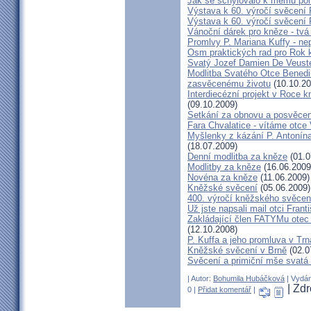
Jak se schylovalo k mému po
Výstava k 60. výročí svěcení 
Výstava k 60. výročí svěcení 
Vánoční dárek pro kněze - tvá
Promlvy P. Mariana Kuffy - ne
Osm praktických rad pro Rok 
Svatý Jozef Damien De Veust
Modlitba Svatého Otce Benedik
zasvěcenému životu
(10.10.20
Interdiecézní projekt v Roce 
(09.10.2009)
Setkání za obnovu a posvěcení
Fara Chvalatice - vítáme otce 
Myšlenky z kázání P. Antonín
(18.07.2009)
Denní modlitba za kněze
(01.0
Modlitby za kněze
(16.06.2009
Novéna za kněze
(11.06.2009)
Kněžské svěcení
(05.06.2009)
400. výročí kněžského svěcen
Už jste napsali mail otci Frant
Zakládající člen FATYMu otec 
(12.10.2008)
P. Kuffa a jeho promluva v Trna
Kněžské svěcení v Brně
(02.0
Svěcení a primiční mše svat
| Autor:
Bohumila Hubáčková
| Vydán
| Zd
0 |
Přidat komentář
|