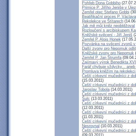
Pohřeb Dona Gobbiho
(27.07.2
Primice P. Jiřího Jeniše v Úje
Zemřel otec Stefano Gobbi
(30
Beatifikační proces P. Václav
Rekolekce ve Štítarech
(14.06
Jak mě můj kněz neobtěžoval
Rozloučení s arcibiskupem 
Kněžské svěcení - Jiří Jeniš
(
Zemřel P. Alois Honek
(17.05.2
Pozvánka na svěcení zvonů v
Další zvony pro Nepomuk odlit
Kněžské zvony pro Nepomuk
(
Zemřel P. Jan Štrumfa
(09.04.
Zajímavý výrok Benedikta XVI
Farář chybuje vždycky... an
Promluva kněžím na rekolekci 
Čeští církevní mučedníci z do
(15.03.2011)
Čeští církevní mučedníci z do
Jaroslav Tobola
(14.03.2011)
Čeští církevní mučedníci z dob
Šulc
(13.03.2011)
Čeští církevní mučedníci z dob
(12.03.2011)
Čeští církevní mučedníci z do
(11.03.2011)
Čeští církevní mučedníci z do
Nesrovnal
(10.03.2011)
Čeští církevní mučedníci z dob
(09.03.2011)