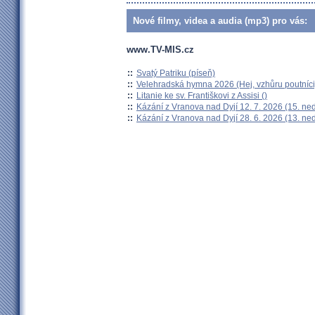
Nové filmy, videa a audia (mp3) pro vás:
www.TV-MIS.cz
::
Svatý Patriku (píseň)
::
Velehradská hymna 2026 (Hej, vzhůru poutníci
::
Litanie ke sv. Františkovi z Assisi ()
::
Kázání z Vranova nad Dyjí 12. 7. 2026 (15. ne
::
Kázání z Vranova nad Dyjí 28. 6. 2026 (13. ne