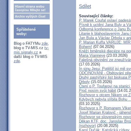
Sdílet
Hlavní strana webu
časopisu Milujte se!
Související články:
Archiv vyšlých čísel
P. Marek Coufal oslaví padesá
Písně k uctění Jana Buly a Vá
Odborná konference o Janu Bul
Spřátelené
Litanie k blahoslaveným Janu 
weby:
Jan Bula a Václav Drbola v a
P. Marian Kuffa VARUJE: MÍR
Blog o FATYMu
zde
,
Bohem!
(07.04.2026)
blog o TV-MIS.cz
tv-
Kněží brněnské diecéze na pou
mis.signaly.cz
a
Maria Vianneye
(23.03.2026)
další blog o TV-MIS
Falešná obvinění ze zneužíván
zde
.
(17.03.2026)
In sinu Jesu: Potěšil jsi mě
ODČIŇOVÁNÍ - Obětování před
Druhý pastýřský list biskupa P
Drboly
(15.03.2026)
Čtení o P. Toufarovi na stanici
Proč nosím svůj hábit
(14.01.2
Rozhovor s otcem Nikem ve Z
Kdybych nebyla slíbila Bohu ..
(03.10.2025)
Rozhovor s P. Romanem Vlk
Josef Marian Kralovič - jáhen
Rozhovor se slovenským nov
Děkan KTF, doc. Jaroslav Bro
(rozhovor)
(20.08.2025)
Karol Dučák: Katolická církev 