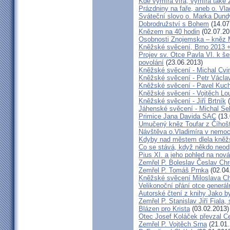
Kde vymírá víra, vymírá také 
Prázdniny na faře, aneb o. Vla
Sváteční slovo o. Marka Dun
Dobrodružství s Bohem
(14.07
Knězem na 40 hodin
(02.07.20
Osobnosti Znojemska – kněz
Kněžské svěcení, Brno 2013 +
Projev sv. Otce Pavla VI. k 
povolání
(23.06.2013)
Kněžské svěcení - Michal Cvi
Kněžské svěcení - Petr Václa
Kněžské svěcení - Pavel Kuc
Kněžské svěcení - Vojtěch Lo
Kněžské svěcení - Jiří Brtník
(
Jáhenské svěcení - Michal Se
Primice Jana Davida SAC
(13.
Umučený kněz Toufar z Číhošt
Návštěva o.Vladimíra v nemoc
Kdyby nad městem dlela kněžs
Co se stává, když někdo neod
Pius XI. a jeho pohled na nov
Zemřel P. Boleslav Česlav C
Zemřel P. Tomáš Prnka
(02.04
Kněžské svěcení Miloslava Ch
Velikonoční přání otce generál
Autorské čtení z knihy Jako 
Zemřel P. Stanislav Jiří Fiala,
Blázen pro Krista
(03.02.2013)
Otec Josef Koláček převzal C
Zemřel P. Vojtěch Srna
(21.01.