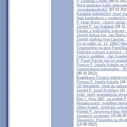
P. Ferdinad Chýlek
(08.01.201
Nová generace kněží překonáv
„osmašedesátníků”
(07.01.201
Kandidát blahořečení Josef K
Naši kardinálové v moderních
P. Ignát Wurm - čestný občan
Zemřel P. Jan Kabátek
(28.12.
Kázání z kněžského svěcení -
Zemřel biskup Ing. Jan Blaha
Zemřel vladyka Ivan Ljavinec,
Co se událo 12. 12. 1992? 
Vzpomeňme na otce Františka!
Kněžské svěcení a primice - 
Cesta k andělům - Jan Graubn
P. Pavel Pacner novým probo
Primice P. Josefa Kubeše na 
Vzpomínková bohoslužba - 30.
(30.10.2012)
Beatifikace Čtrnácti pražskýc
Primice P. Josefa Kubeše
(18.
Jiří Mikulášek: Vejdi do radost
Zemřel P. Josef Krchňavý
(11.
Kněz, který evangelizuje skr
Dne 7. října 1987, na svátek 
Aktualizováno, vyjádření histo
Jáhen Kubeš - kněžské svěce
Pohřeb P. Jeronýma Filipa Ho
Smuteční oznámení
(15.09.20
Slovensko: Pozvánka na 40-de
(13.09.2012)