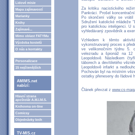
Lidové misie
Za kritiku nacistického re
Mapa zajímavostí
Pankráci. Prošel koncentračn
Marianky
Po skončení války se vrátil
Sdružení katolické mládeže "D
Knihy
pro katolickou inteligenci. U
Zajímavé...
vyhledávaný zpovědník a exerc
Mimo oblast FATYMu
Vzhledem k těmto aktivi
Výzdoba kostelů
vykonstruovaný proces s před
ve velikonočním týdnu 5.
O nás a kontakty
velezradu a špionáž na 12 
Leopoldově. Následkem čtyřl
Personalizace
táborech a devítiletého vězně
Leopoldově infarkt a nedlouh
15 nejčtenějších
Pochován byl na místním věze
ostatky přeneseny do řádové 
AMIMS.net
nabízí:
Článek převzat z
www.cs-maga
Hlavní strana
apoštolát A.M.I.M.S.
Knihovna on-line
Comicsy
Objednávky knih
TV-MIS.cz