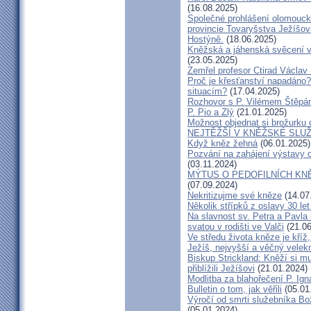
(16.08.2025)
Společné prohlášení olomouck
provincie Tovaryšstva Ježíšo
Hostýně.
(18.06.2025)
Kněžská a jáhenská svěcení 
(23.05.2025)
Zemřel profesor Ctirad Václav 
Proč je křesťanství napadáno?
situacím?
(17.04.2025)
Rozhovor s P. Vilémem Štěp
P. Pio a Zlý
(21.01.2025)
Možnost objednat si brožurku 
NEJTĚŽŠÍ V KNĚŽSKÉ SLU
Když kněz žehná
(06.01.2025)
Pozvání na zahájení výstavy o
(03.11.2024)
MÝTUS O PEDOFILNÍCH KNĚŽÍC
(07.09.2024)
Nekritizujme své kněze
(14.07
Několik střípků z oslavy 30 le
Na slavnost sv. Petra a Pavl
svatou v rodišti ve Valči
(21.06
Ve středu života kněze je kříž
Ježíš, nejvyšší a věčný velek
Biskup Strickland: Kněží si mu
přiblížili Ježíšovi
(21.01.2024)
Modlitba za blahořečení P. I
Bulletin o tom, jak věřili
(05.01
Výročí od smrti služebníka B
(05.01.2024)