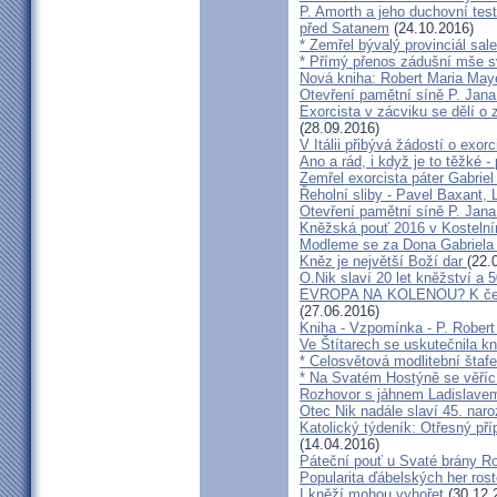
P. Amorth a jeho duchovní test
před Satanem
(24.10.2016)
* Zemřel bývalý provinciál sa
* Přímý přenos zádušní mše s
Nová kniha: Robert Maria M
Otevření pamětní síně P. Jana
Exorcista v zácviku se dělí o
(28.09.2016)
V Itálii přibývá žádostí o exor
Ano a rád, i když je to těžké 
Zemřel exorcista páter Gabrie
Řeholní sliby - Pavel Baxant,
Otevření pamětní síně P. Jana
Kněžská pouť 2016 v Kostelní
Modleme se za Dona Gabriela
Kněz je největší Boží dar
(22.
O.Nik slaví 20 let kněžství a 5
EVROPA NA KOLENOU? K čemu 
(27.06.2016)
Kniha - Vzpomínka - P. Rober
Ve Štítarech se uskutečnila k
* Celosvětová modlitební štafe
* Na Svatém Hostýně se věříc
Rozhovor s jáhnem Ladislave
Otec Nik nadále slaví 45. naro
Katolický týdeník: Otřesný pří
(14.04.2016)
Páteční pouť u Svaté brány R
Popularita ďábelských her roste
I kněží mohou vyhořet
(30.12.