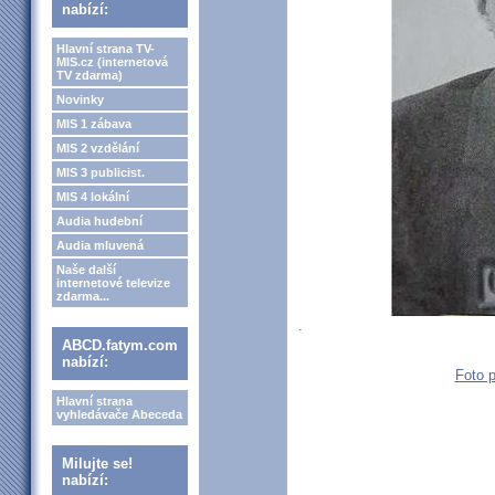
nabízí:
Hlavní strana TV-
MIS.cz (internetová
TV zdarma)
Novinky
MIS 1 zábava
MIS 2 vzdělání
MIS 3 publicist.
MIS 4 lokální
Audia hudební
Audia mluvená
Naše další
internetové televize
zdarma...
.
ABCD.fatym.com
nabízí:
Foto 
Hlavní strana
vyhledávače Abeceda
Milujte se!
nabízí: