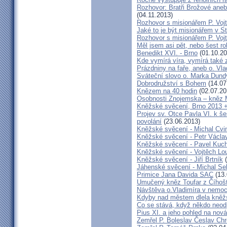
Rozhovor: Bratři Brožové aneb
(04.11.2013)
Rozhovor s misionářem P. Voj
Jaké to je být misionářem v St
Rozhovor s misionářem P. Voj
Měl jsem asi pět, nebo šest ro
Benedikt XVI. - Brno
(01.10.20
Kde vymírá víra, vymírá také 
Prázdniny na faře, aneb o. Vla
Sváteční slovo o. Marka Dun
Dobrodružství s Bohem
(14.07
Knězem na 40 hodin
(02.07.20
Osobnosti Znojemska – kněz
Kněžské svěcení, Brno 2013 +
Projev sv. Otce Pavla VI. k 
povolání
(23.06.2013)
Kněžské svěcení - Michal Cvi
Kněžské svěcení - Petr Václa
Kněžské svěcení - Pavel Kuc
Kněžské svěcení - Vojtěch Lo
Kněžské svěcení - Jiří Brtník
(
Jáhenské svěcení - Michal Se
Primice Jana Davida SAC
(13.
Umučený kněz Toufar z Číhošt
Návštěva o.Vladimíra v nemoc
Kdyby nad městem dlela kněžs
Co se stává, když někdo neod
Pius XI. a jeho pohled na nov
Zemřel P. Boleslav Česlav C