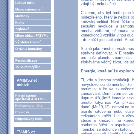
Lidové misie
zdají být nekonečné.
Mapa zajímavostí
Chceme, aby byl tento probl
Marianky
podezřelého, který je nejblíž
kněžský celibát. Není těžké p
Knihy
sexuální revoluce, a samotn
Zajímavé...
mnoha věřícími, přijímána 
koneckonců vznikla vinou duch
Mimo oblast FATYMu
Tito kněží jsou celibátní. Pro
Výzdoba kostelů
Stejně jako Einstein však mus
O nás a kontakty
správně definovat. V Einstei
pro naši planetu znamenala k
Personalizace
získáváme věčný život, jde j
15 nejčtenějších
Energie, která může explodo
Ti, kdo s jistotou prohlašují,
AMIMS.net
nevyslovenou domněnku, že v
nabízí:
protimluv a že ve skutečnost
zneužívání. Domnívám se, že m
Hlavní strana
tlupu mužů, jimiž lomcuje sexu
apoštolát A.M.I.M.S.
přesto, když náš Pán přikáza
Knihovna on-line
dáno“ (Mt 19,12), netrval na
bránilo citovému nebo duše
Comicsy
celibátních kněží žije a vžd
Objednávky knih
studie o kněžích, na kterou
osobního štěstí a uspokojen
ironické, že dokonce i katolíc
TV-MIS.cz
celibát obecně, téměř vždy připo