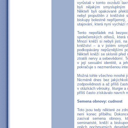
vyrůstali v tomto ovzduší laxn
byli nějakým smysluplným
Někteří byli opakovaně překl
nebyl propuštěn z kněžské s
biskupy bolestně nepříjemný, 
utajování, která nyní vychází 
Tento nepořádek má bezpo
společenských otřesů, která r
Mnozí kněží si nebyli jisti, na 
kněžství – a v jistém smysl
podkopávány nejrůznějšími pod
Někteří kněží se sklonili př
ztratili nervy a sebevědomí. T
v její sexuální identitě, a 
pokračuje s nezmenšenou inten
Možná tohle všechno mnohé ji
Nicméně dnes bez jakýchkoli
zodpovědnosti a až příliš čas
v otázkách věrouky, liturgie a
příliš často získávalo navrch 
Semena obnovy: cudnost
Toto jsou tedy některé ze zdr
není konec příběhu. Dokonc
zasíval semena obnovy, k
seminaristé, kněží a biskupo
oněch pochmurných desetile