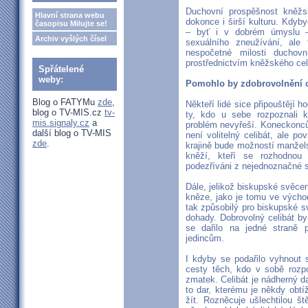
Duchovní prospěšnost kněžsk
Hlavní strana webu
dokonce i širší kulturu. Kdyb
časopisu Milujte se!
– byť i v dobrém úmyslu –
Archiv vyšlých čísel
sexuálního zneužívání, ale
nespočetné milosti duchov
prostřednictvím kněžského cel
Spřátelené
weby:
Pomohlo by zdobrovolnění c
Blog o FATYMu
zde
,
Někteří lidé sice připouštějí h
blog o TV-MIS.cz
tv-
ty, kdo u sebe rozpoznali k
mis.signaly.cz
a
problém nevyřeší. Koneckonců, 
další blog o TV-MIS
není volitelný celibát, ale p
zde
.
krajině bude možností manžels
kněží, kteří se rozhodnou
podezříváni z nejednoznačné s
Dále, jelikož biskupské svěcen
kněze, jako je tomu ve východn
tak způsobilý pro biskupské s
dohady. Dobrovolný celibát b
se dařilo na jedné straně 
jedincům.
I kdyby se podařilo vyhnout 
cesty těch, kdo v sobě rozpo
zmatek. Celibát je nádherný d
to dar, kterému je někdy obtíž
žít. Rozněcuje ušlechtilou š