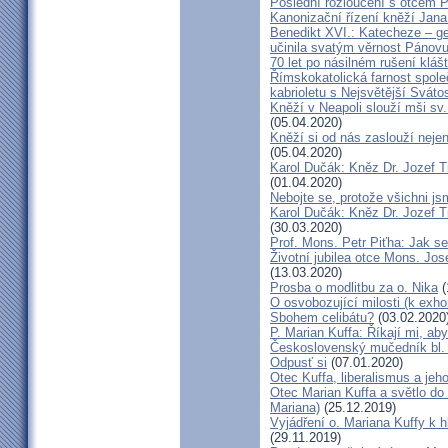
Poslední rozloučení s otcem 
Kanonizační řízení kněží Jana
Benedikt XVI.: Katecheze – ge
učinila svatým věrnost Pánovu
70 let po násilném rušení kláš
Římskokatolická farnost spole
kabrioletu s Nejsvětější Svátos
Kněží v Neapoli slouží mši sv. 
(05.04.2020)
Kněží si od nás zaslouží nejen
(05.04.2020)
Karol Dučák: Kněz Dr. Jozef Ti
(01.04.2020)
Nebojte se, protože všichni j
Karol Dučák: Kněz Dr. Jozef Ti
(30.03.2020)
Prof. Mons. Petr Piťha: Jak s
Životní jubilea otce Mons. Jos
(13.03.2020)
Prosba o modlitbu za o. Nika
(
O osvobozující milosti (k exho
Sbohem celibátu?
(03.02.2020
P. Marian Kuffa: Říkají mi, aby
Československý mučedník bl.
Odpusť si
(07.01.2020)
Otec Kuffa, liberalismus a jeho
Otec Marian Kuffa a světlo do
Mariana)
(25.12.2019)
Vyjádření o. Mariana Kuffy k 
(29.11.2019)