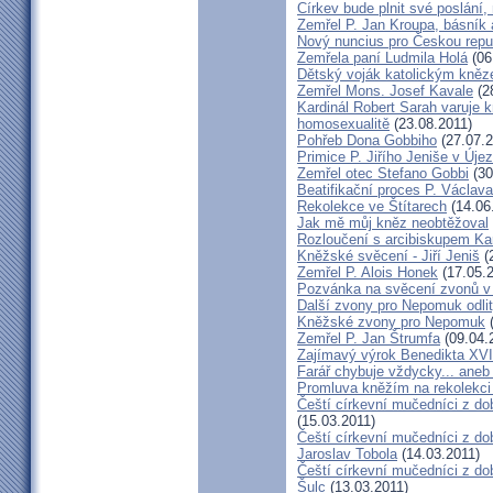
Církev bude plnit své poslání,
Zemřel P. Jan Kroupa, básník a
Nový nuncius pro Českou repu
Zemřela paní Ludmila Holá
(06
Dětský voják katolickým kně
Zemřel Mons. Josef Kavale
(2
Kardinál Robert Sarah varuje k
homosexualitě
(23.08.2011)
Pohřeb Dona Gobbiho
(27.07.2
Primice P. Jiřího Jeniše v Úje
Zemřel otec Stefano Gobbi
(30
Beatifikační proces P. Václav
Rekolekce ve Štítarech
(14.06
Jak mě můj kněz neobtěžoval
Rozloučení s arcibiskupem 
Kněžské svěcení - Jiří Jeniš
(
Zemřel P. Alois Honek
(17.05.2
Pozvánka na svěcení zvonů v
Další zvony pro Nepomuk odlit
Kněžské zvony pro Nepomuk
(
Zemřel P. Jan Štrumfa
(09.04.
Zajímavý výrok Benedikta XVI
Farář chybuje vždycky... an
Promluva kněžím na rekolekci 
Čeští církevní mučedníci z do
(15.03.2011)
Čeští církevní mučedníci z do
Jaroslav Tobola
(14.03.2011)
Čeští církevní mučedníci z dob
Šulc
(13.03.2011)