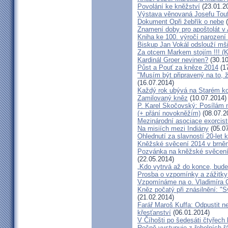
Povolání ke kněžství
(23.01.2
Výstava věnovaná Josefu Touf
Dokument Opři žebřík o nebe
(
Znamení doby pro apoštolát v
Kniha ke 100. výročí narození
Biskup Jan Vokál odslouží mši
Za otcem Markem stojím !!! (
Kardinál Groer nevinen?
(30.10
Půst a Pouť za kněze 2014
(17
"Musím být připravený na to, 
(16.07.2014)
Každý rok ubývá na Starém kon
Zamilovaný kněz
(10.07.2014)
P. Karel Skočovský: Posílám
(+ přání novokněžím)
(08.07.2
Mezinárodní asociace exorcist
Na misiích mezi Indiány
(05.07
Ohlednutí za slavností 20-let 
Kněžské svěcení 2014 v brněns
Pozvánka na kněžské svěcení 
(22.05.2014)
„Kdo vytrvá až do konce, bude
Prosba o vzpomínky a zážitk
Vzpomínáme na o. Vladimíra C
Kněz počatý při znásilnění: "S
(21.02.2014)
Farář Maroš Kuffa: Odpustit ne
křesťanství
(06.01.2014)
V Číhošti po šedesáti čtyřech
Ročně vystupuje z řeholních řá