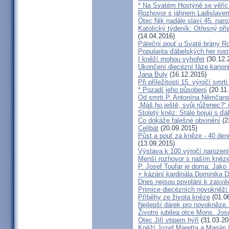
* Na Svatém Hostýně se věříc
Rozhovor s jáhnem Ladislave
Otec Nik nadále slaví 45. naro
Katolický týdeník: Otřesný pří
(14.04.2016)
Páteční pouť u Svaté brány R
Popularita ďábelských her roste
I kněží mohou vyhořet
(30.12.
Ukončení diecézní fáze kanoni
Jana Buly
(16.12.2015)
Při příležitosti 15. výročí smrt
* Pozadí jeho působení
(20.11
Od smrti P. Antonína Němčansk
„Máš ho ještě, svůj růženec?“ 
Stoletý kněz: Stále bojuji s ď
Co dokáže falešné obvinění
(2
Celibát
(20.09.2015)
Půst a pouť za kněze - 40 den
(13.09.2015)
Výstava k 100.výročí narození
Menší rozhovor s naším kně
P. Josef Toufar je doma: Jako
+ kázání kardinála Dominika 
Dnes nejsou povolání k zasvě
Primice diecézních novokněží
Příběhy ze života kněze
(01.0
Nejlepší dárek pro novokněze
Životní jubilea otce Mons. Jos
Otec Jiří vtipem hýří
(31.03.20
Kněží Jozef Maretta a Marián 