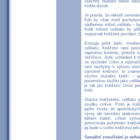
všechny hluboké lidské lásk
mohla dozrát.
Je pravda, že někteří seminaris
Kdo by však mohl pochybovat
nádhernou milost celibátu – b
Kolik milosti celibátu by p
rozpoznali kněžské povolání, b
Existuje ještě další, mnoh
celibátu. Kněžství není pos
naprostou kontrolu, protože t
Ježíšovo. Jistě, vzhledem k t
ve východní církvi a výjimečn
není nezbytný k výkonu služ
samotné kněžství, to zname
všichni služební kněží – j
pozemskou službu jako celibát
je tak pro kněžství čímsi po
kněz.
Otázka kněžského celibátu 
úsudku církve. Proto je kněž
jejího života od apoštolskýc
vývoj, ale navzdory opakovan
během staletí, církev vytrv
potvrzovala požehnání kněžsk
jej bude u svého kněžstva pěst
Sexuální zneužívání je selh