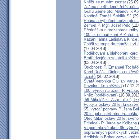
Kněží se musím zastat
(26.09
Začíná se 40-denní řetěz půst
Gratulujeme otci Milanovi k 
Kardinál Tomáš Špidlík SJ
(29
Rutina a vyhoření kněze při sla
Zemřel P. Mgr. Josef Pelc
(12.
Přednáška a prezentace knihy 
100 let od narození P. Anton
Kázání jáhna Ladislava Kince 
Chtěli vstoupit do manželství a
(17.04.2018)
Poděkování a blahopřání kard
Bratři dvojčata se stali kněžím
(03.04.2018)
Osobnost: P. Emanuel Tocháč
Karol Dučák: Dialog s nekřesť
jezuitů
(28.02.2018)
Svatá Veronika Giuliani varuj
Povolání ke kněžství
(17.12.2
100. výročí narození P. Frant
Kněz (poděkování)
(16.09.201
Jiří Mikulášek: A za rok přijde
Fotky z oslavy 20 let kněžství
65. výročí popravy P. Jana Bu
20 let jáhenství otce Františka
Otec Milan oslaví 20 let svého
Primice - P. Jaroslav Kolbaba
(
Vzpomínkové akce 65. výročí 
popravených politických vězň
Arcibiskup Bober vyzval kněze