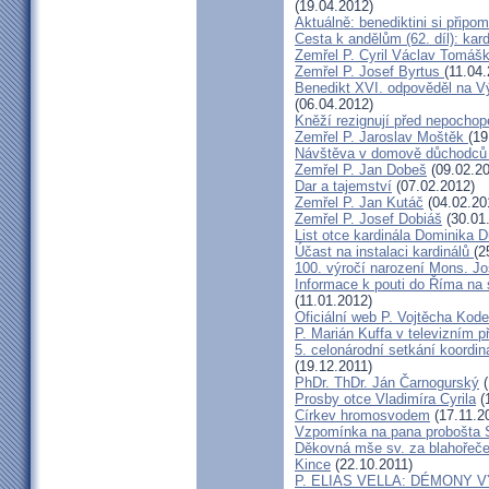
(19.04.2012)
Aktuálně: benediktini si připom
Cesta k andělům (62. díl): kar
Zemřel P. Cyril Václav Tomá
Zemřel P. Josef Byrtus
(11.04
Benedikt XVI. odpověděl na V
(06.04.2012)
Kněží rezignují před nepocho
Zemřel P. Jaroslav Moštěk
(19
Návštěva v domově důchodců 
Zemřel P. Jan Dobeš
(09.02.20
Dar a tajemství
(07.02.2012)
Zemřel P. Jan Kutáč
(04.02.20
Zemřel P. Josef Dobiáš
(30.01
List otce kardinála Dominika
Účast na instalaci kardinálů
(2
100. výročí narození Mons. Jo
Informace k pouti do Říma na
(11.01.2012)
Oficiální web P. Vojtěcha Kod
P. Marián Kuffa v televizním p
5. celonárodní setkání koordin
(19.12.2011)
PhDr. ThDr. Ján Čarnogurský
(
Prosby otce Vladimíra Cyrila
(
Církev hromosvodem
(17.11.2
Vzpomínka na pana probošta S
Děkovná mše sv. za blahořečen
Kince
(22.10.2011)
P. ELIAS VELLA: DÉMONY 