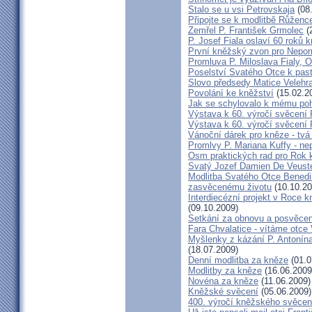
Stalo se u vsi Petrovskaja
(08
Připojte se k modlitbě Růženc
Zemřel P. František Grmolec
(
P. Josef Fiala oslaví 60 roků 
První kněžský zvon pro Nepo
Promluva P. Miloslava Fialy, 
Poselství Svatého Otce k past
Slovo předsedy Matice Velehr
Povolání ke kněžství
(15.02.2
Jak se schylovalo k mému po
Výstava k 60. výročí svěcení 
Výstava k 60. výročí svěcení 
Vánoční dárek pro kněze - tvá
Promlvy P. Mariana Kuffy - ne
Osm praktických rad pro Rok 
Svatý Jozef Damien De Veust
Modlitba Svatého Otce Benedik
zasvěcenému životu
(10.10.20
Interdiecézní projekt v Roce 
(09.10.2009)
Setkání za obnovu a posvěcení
Fara Chvalatice - vítáme otce 
Myšlenky z kázání P. Antonín
(18.07.2009)
Denní modlitba za kněze
(01.0
Modlitby za kněze
(16.06.2009
Novéna za kněze
(11.06.2009)
Kněžské svěcení
(05.06.2009)
400. výročí kněžského svěcen