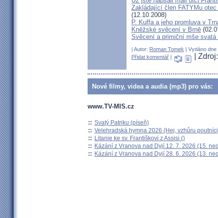
Už jste napsali mail otci Frant
Zakládající člen FATYMu otec 
(12.10.2008)
P. Kuffa a jeho promluva v Trna
Kněžské svěcení v Brně
(02.0
Svěcení a primiční mše svat
| Autor:
Roman Tomek
| Vydáno dne 2
| Zdro
Přidat komentář
|
Nové filmy, videa a audia (mp3) pro vás:
www.TV-MIS.cz
::
Svatý Patriku (píseň)
::
Velehradská hymna 2026 (Hej, vzhůru poutníci
::
Litanie ke sv. Františkovi z Assisi ()
::
Kázání z Vranova nad Dyjí 12. 7. 2026 (15. ne
::
Kázání z Vranova nad Dyjí 28. 6. 2026 (13. ne