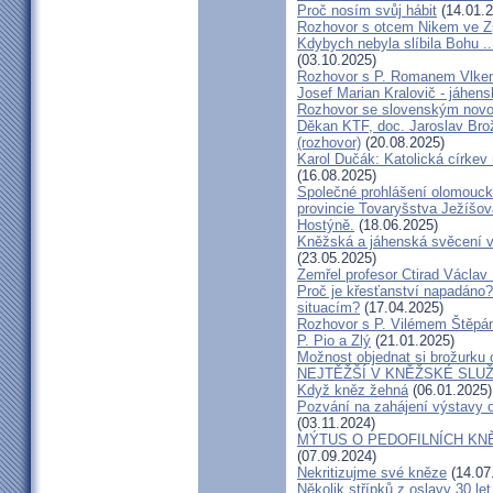
Proč nosím svůj hábit
(14.01.2
Rozhovor s otcem Nikem ve Z
Kdybych nebyla slíbila Bohu ..
(03.10.2025)
Rozhovor s P. Romanem Vlk
Josef Marian Kralovič - jáhen
Rozhovor se slovenským nov
Děkan KTF, doc. Jaroslav Bro
(rozhovor)
(20.08.2025)
Karol Dučák: Katolická církev 
(16.08.2025)
Společné prohlášení olomouck
provincie Tovaryšstva Ježíšo
Hostýně.
(18.06.2025)
Kněžská a jáhenská svěcení 
(23.05.2025)
Zemřel profesor Ctirad Václav 
Proč je křesťanství napadáno?
situacím?
(17.04.2025)
Rozhovor s P. Vilémem Štěp
P. Pio a Zlý
(21.01.2025)
Možnost objednat si brožurku 
NEJTĚŽŠÍ V KNĚŽSKÉ SLU
Když kněz žehná
(06.01.2025)
Pozvání na zahájení výstavy o
(03.11.2024)
MÝTUS O PEDOFILNÍCH KNĚŽÍC
(07.09.2024)
Nekritizujme své kněze
(14.07
Několik střípků z oslavy 30 le