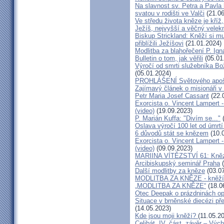
Na slavnost sv. Petra a Pavl
svatou v rodišti ve Valči
(21.06
Ve středu života kněze je kříž
Ježíš, nejvyšší a věčný velek
Biskup Strickland: Kněží si mu
přiblížili Ježíšovi
(21.01.2024)
Modlitba za blahořečení P. I
Bulletin o tom, jak věřili
(05.01
Výročí od smrti služebníka B
(05.01.2024)
PROHLÁŠENÍ Světového apošt
Zajímavý článek o misionáři v
Petr Maria Josef Cassant
(22.
Exorcista o. Vincent Lampert -
(video)
(19.09.2023)
P. Marián Kuffa: "Divím se..."
(
Oslava výročí 100 let od úmrtí
6 důvodů stát se knězem
(10.
Exorcista o. Vincent Lampert -
(video)
(09.09.2023)
MARIINA VÍTĚZSTVÍ 61: Kněz v
Arcibiskupský seminář Praha
(
Další modlitby za kněze
(03.07
MODLITBA ZA KNĚZE - kněží v
„MODLITBA ZA KNĚZE“
(18.0
Otec Deepak o prázdninách o
Situace v brněnské diecézi p
(14.05.2023)
Kde jsou moji kněží?
(11.05.2
Celibát, IV. část, závěr – Výc