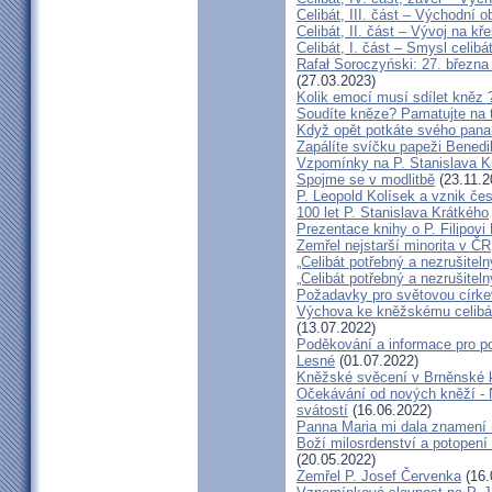
Celibát, III. část – Východní o
Celibát, II. část – Vývoj na 
Celibát, I. část – Smysl celibá
Rafał Soroczyński: 27. březn
(27.03.2023)
Kolik emocí musí sdílet kněz 
Soudíte kněze? Pamatujte na 
Když opět potkáte svého pana 
Zapálíte svíčku papeži Benedi
Vzpomínky na P. Stanislava K
Spojme se v modlitbě
(23.11.2
P. Leopold Kolísek a vznik če
100 let P. Stanislava Krátkého
Prezentace knihy o P. Filipovi
Zemřel nejstarší minorita v ČR
„Celibát potřebný a nezrušiteln
„Celibát potřebný a nezrušiteln
Požadavky pro světovou círke
Výchova ke kněžskému celibát
(13.07.2022)
Poděkování a informace pro po
Lesné
(01.07.2022)
Kněžské svěcení v Brněnské k
Očekávání od nových kněží -
svátostí
(16.06.2022)
Panna Maria mi dala znamení 
Boží milosrdenství a potopení 
(20.05.2022)
Zemřel P. Josef Červenka
(16.