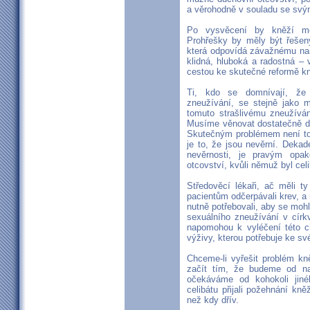
a věrohodně v souladu se svý
Po vysvěcení by kněží měl
Prohřešky by měly být řešeny
která odpovídá závažnému nar
klidná, hluboká a radostná –
cestou ke skutečné reformě kn
Ti, kdo se domnívají, že 
zneužívání, se stejně jako m
tomuto strašlivému zneužíván
Musíme věnovat dostatečně d
Skutečným problémem není to,
je to, že jsou nevěrní. Dekade
nevěrnosti, je pravým opa
otcovství, kvůli němuž byl cel
Středověcí lékaři, ač měli ty
pacientům odčerpávali krev, a 
nutně potřebovali, aby se mohli 
sexuálního zneužívání v církv
napomohou k vyléčení této ch
výživy, kterou potřebuje ke s
Chceme-li vyřešit problém k
začít tím, že budeme od na
očekáváme od kohokoli jiné
celibátu přijali požehnání kn
než kdy dřív.