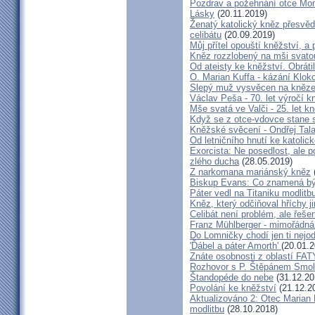
Pozdrav a požehnání otce Mont
Lásky
(20.11.2019)
Ženatý katolický kněz přesvěd
celibátu
(20.09.2019)
Můj přítel opouští kněžství, a
Kněz rozzlobený na mši svatou
Od ateisty ke kněžství. Obrátil
O. Marian Kuffa - kázání Klok
Slepý muž vysvěcen na kněz
Václav Peša - 70. let výročí
Mše svatá ve Valči - 25. let 
Když se z otce-vdovce stane s
Kněžské svěcení - Ondřej Tal
Od letničního hnutí ke katolic
Exorcista: Ne posedlost, ale 
zlého ducha
(28.05.2019)
Z narkomana mariánský kněz
Biskup Evans: Co znamená b
Páter vedl na Titaniku modlitb
Kněz, který odčiňoval hříchy j
Celibát není problém, ale řeše
Franz Mühlberger - mimořádná 
Do Lomničky chodí jen ti nejod
'Ďábel a páter Amorth'
(20.01.2
Znáte osobnosti z oblastí FA
Rozhovor s P. Štěpánem Smol
Štandopéde do nebe
(31.12.20
Povolání ke kněžství
(21.12.2
Aktualizováno 2: Otec Marian 
modlitbu
(28.10.2018)