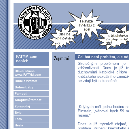
FATYM.com
Celibát není problém, ale o
nabízí:
Skutečným problémem je zt
zdrženlivosti. Dnes je již 
Hlavní strana
duchovními katolické církv
www.FATYM.com
kněžského sexuálního zneužív
se zdají být nekonečné.
Bude a zveme!
Bohoslužby
Farnosti
Adoptivní farnost
Zpravodaj
„Kdybych měl jednu hodinu na
Einstein, „věnoval bych 59 m
Bylo
řešení.“
Foto
Dnes je již trýznivě zřejmé
Hesla
problém. Příběhy kněžského s