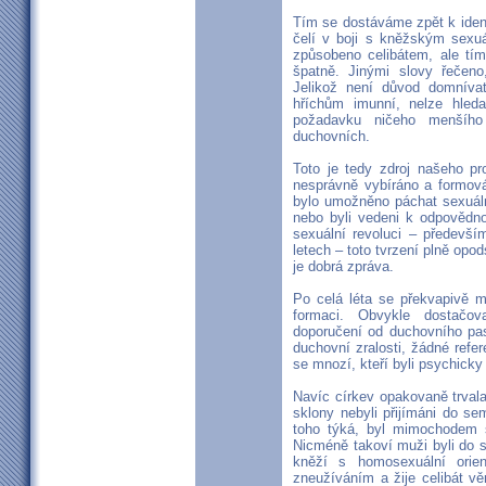
Tím se dostáváme zpět k ident
čelí v boji s kněžským sexu
způsobeno celibátem, ale tím,
špatně. Jinými slovy řečen
Jelikož není důvod domníva
hříchům imunní, nelze hleda
požadavku ničeho menšího
duchovních.
Toto je tedy zdroj našeho pr
nesprávně vybíráno a formován
bylo umožněno páchat sexuáln
nebo byli vedeni k odpovědn
sexuální revoluci – především
letech – toto tvrzení plně opod
je dobrá zpráva.
Po celá léta se překvapivě m
formaci. Obvykle dostačov
doporučení od duchovního pa
duchovní zralosti, žádné refer
se mnozí, kteří byli psychicky
Navíc církev opakovaně trval
sklony nebyli přijímáni do sem
toho týká, byl mimochodem 
Nicméně takoví muži byli do s
kněží s homosexuální orien
zneužíváním a žije celibát v