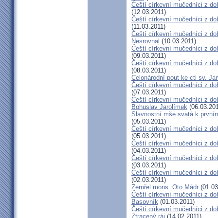
Čeští církevní mučedníci z dob
(12.03.2011)
Čeští církevní mučedníci z do
(11.03.2011)
Čeští církevní mučedníci z do
Nesrovnal
(10.03.2011)
Čeští církevní mučedníci z dob
(09.03.2011)
Čeští církevní mučedníci z do
(08.03.2011)
Celonárodní pout ke cti sv. J
Čeští církevní mučedníci z dob
(07.03.2011)
Čeští církevní mučedníci z dob
Bohuslav Jarolímek
(06.03.201
Slavnostní mše svatá k prvním
(05.03.2011)
Čeští církevní mučedníci z do
(05.03.2011)
Čeští církevní mučedníci z do
(04.03.2011)
Čeští církevní mučedníci z dob
(03.03.2011)
Čeští církevní mučedníci z do
(02.03.2011)
Zemřel mons. Oto Mádr
(01.03
Čeští církevní mučedníci z dob
Basovník
(01.03.2011)
Čeští církevní mučedníci z d
Ztracený ráj
(14.02.2011)