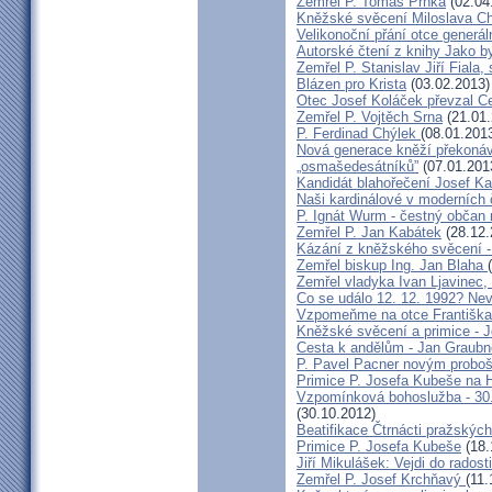
Zemřel P. Tomáš Prnka
(02.04
Kněžské svěcení Miloslava Ch
Velikonoční přání otce generál
Autorské čtení z knihy Jako 
Zemřel P. Stanislav Jiří Fiala,
Blázen pro Krista
(03.02.2013)
Otec Josef Koláček převzal C
Zemřel P. Vojtěch Srna
(21.01.
P. Ferdinad Chýlek
(08.01.201
Nová generace kněží překonáv
„osmašedesátníků”
(07.01.201
Kandidát blahořečení Josef K
Naši kardinálové v moderních
P. Ignát Wurm - čestný občan
Zemřel P. Jan Kabátek
(28.12.
Kázání z kněžského svěcení -
Zemřel biskup Ing. Jan Blaha
Zemřel vladyka Ivan Ljavinec,
Co se událo 12. 12. 1992? 
Vzpomeňme na otce Františka!
Kněžské svěcení a primice - 
Cesta k andělům - Jan Graubn
P. Pavel Pacner novým probo
Primice P. Josefa Kubeše na 
Vzpomínková bohoslužba - 30.
(30.10.2012)
Beatifikace Čtrnácti pražskýc
Primice P. Josefa Kubeše
(18.
Jiří Mikulášek: Vejdi do radost
Zemřel P. Josef Krchňavý
(11.