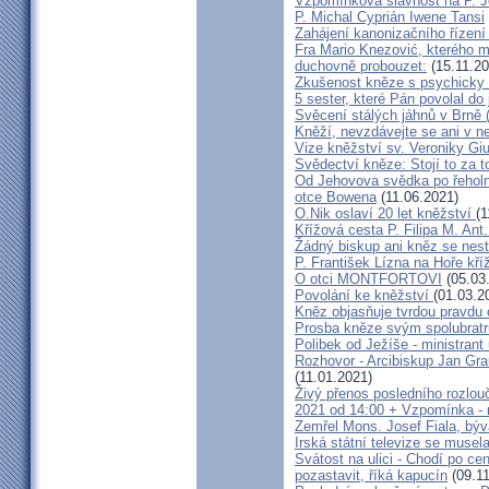
Vzpomínková slavnost na P. 
P. Michal Cyprián Iwene Tansi
Zahájení kanonizačního řízení 
Fra Mario Knezović, kterého 
duchovně probouzet:
(15.11.20
Zkušenost kněze s psychicky
5 sester, které Pán povolal do
Svěcení stálých jáhnů v Brně
Kněží, nevzdávejte se ani v ne
Vize kněžství sv. Veroniky Giu
Svědectví kněze: Stojí to za t
Od Jehovova svědka po řeholní
otce Bowena
(11.06.2021)
O.Nik oslaví 20 let kněžství
(1
Křížová cesta P. Filipa M. Ant
Žádný biskup ani kněz se nes
P. František Lízna na Hoře kříž
O otci MONTFORTOVI
(05.03
Povolání ke kněžství
(01.03.2
Kněz objasňuje tvrdou pravdu 
Prosba kněze svým spolubrat
Polibek od Ježíše - ministrant
Rozhovor - Arcibiskup Jan Gra
(11.01.2021)
Živý přenos posledního rozlouč
2021 od 14:00 + Vzpomínka - 
Zemřel Mons. Josef Fiala, býv
Irská státní televize se muse
Svátost na ulici - Chodí po cen
pozastavit, říká kapucín
(09.11