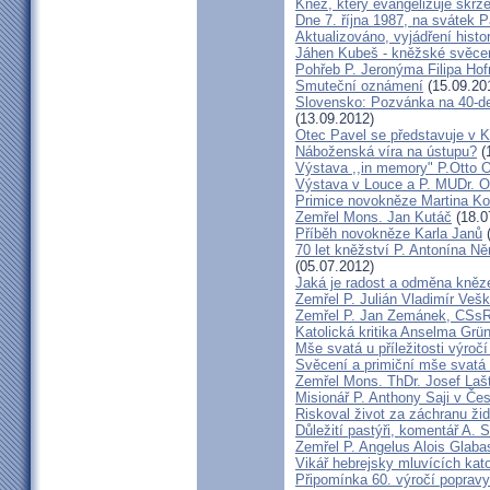
Kněz, který evangelizuje skr
Dne 7. října 1987, na svátek 
Aktualizováno, vyjádření histo
Jáhen Kubeš - kněžské svěce
Pohřeb P. Jeronýma Filipa Ho
Smuteční oznámení
(15.09.20
Slovensko: Pozvánka na 40-de
(13.09.2012)
Otec Pavel se představuje v K
Náboženská víra na ústupu?
(
Výstava ,,in memory" P.Otto 
Výstava v Louce a P. MUDr. O
Primice novokněze Martina K
Zemřel Mons. Jan Kutáč
(18.0
Příběh novokněze Karla Janů
(
70 let kněžství P. Antonína Ně
(05.07.2012)
Jaká je radost a odměna kněz
Zemřel P. Julián Vladimír Ve
Zemřel P. Jan Zemánek, CSs
Katolická kritika Anselma Grü
Mše svatá u příležitosti výroč
Svěcení a primiční mše svatá 
Zemřel Mons. ThDr. Josef Laš
Misionář P. Anthony Saji v Čes
Riskoval život za záchranu ži
Důležití pastýři, komentář A. 
Zemřel P. Angelus Alois Glab
Vikář hebrejsky mluvících kato
Připomínka 60. výročí popravy