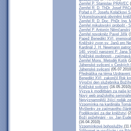
Zemřel P. Stanislav PRAVEC
(
Zemřel R. D. ThDr. Josef PA
Pořad o P. Josefu Koláčkovi 
Vykonstruovaná obvinění kněž
Zemřel R. D. Doc. PhDr. Ing.
Zemřel mikulovský probošt - S
Zemřel P. Antonín Němčanský
Zemřel novokněz Pavel Jiřík
(
Papež Benedikt XVI. jmenova
Kněžský zvon sv. Janů pro N
Kardinál J. H. Newmann patro
140. výročí narození P. Jana
Kněžské osobnosti - zajímavá
Zemřel Mons. Metoděj Kotík
(2
Jáhenské svěcení v Českých 
Jáhenské svěcení
(05.07.2010
Přednáška na téma Uzdravení ž
Benedikt XVI. zakončil Rok k
Výroční den služebníka Božíh
Kněžské svěcení
(16.05.2010)
Výzva k modlitbám za naše k
Nový web pražského semináře
Nejvýznamnější žijící rodák 
Vzpomínka na kardinála Tomáš
Myšlenky ze zajímavého článk
Poděkování za dar kněžství
(2
Boží požehnání - sv. Jan Eud
(16.04.2010)
Vzpomínkové bohoslužby
(11.
Střihomet je využíván i na Bíl