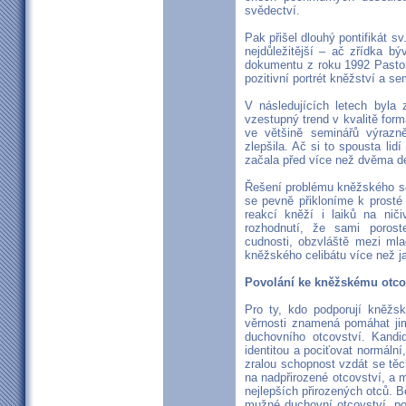
svědectví.
Pak přišel dlouhý pontifikát s
nejdůležitější – ač zřídka b
dokumentu z roku 1992 Pastor
pozitivní portrét kněžství a s
V následujících letech byla
vzestupný trend v kvalitě forma
ve většině seminářů výrazně
zlepšila. Ač si to spousta li
začala před více než dvěma de
Řešení problému kněžského se
se pevně přikloníme k prosté
reakcí kněží i laiků na nič
rozhodnutí, že sami porost
cudnosti, obzvláště mezi mla
kněžského celibátu více než jak
Povolání ke kněžskému otco
Pro ty, kdo podporují kněžsk
věrnosti znamená pomáhat jim 
duchovního otcovství. Kandid
identitou a pociťovat normální
zralou schopnost vzdát se těc
na nadpřirozené otcovství, a mí
nejlepších přirozených otců. 
mužné duchovní otcovství, po