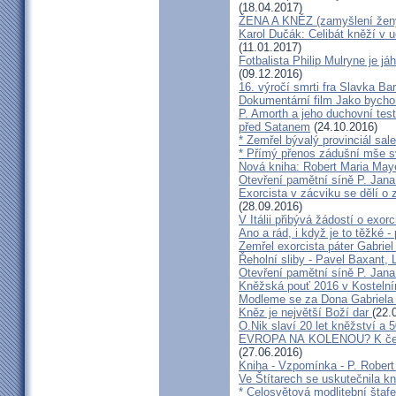
(18.04.2017)
ŽENA A KNĚZ (zamyšlení žen
Karol Dučák: Celibát kněží v 
(11.01.2017)
Fotbalista Philip Mulryne je 
(09.12.2016)
16. výročí smrti fra Slavka Ba
Dokumentární film Jako bycho
P. Amorth a jeho duchovní test
před Satanem
(24.10.2016)
* Zemřel bývalý provinciál sa
* Přímý přenos zádušní mše s
Nová kniha: Robert Maria M
Otevření pamětní síně P. Jana
Exorcista v zácviku se dělí o
(28.09.2016)
V Itálii přibývá žádostí o exor
Ano a rád, i když je to těžké 
Zemřel exorcista páter Gabrie
Řeholní sliby - Pavel Baxant,
Otevření pamětní síně P. Jana
Kněžská pouť 2016 v Kostelní
Modleme se za Dona Gabriela
Kněz je největší Boží dar
(22.
O.Nik slaví 20 let kněžství a 5
EVROPA NA KOLENOU? K čemu 
(27.06.2016)
Kniha - Vzpomínka - P. Rober
Ve Štítarech se uskutečnila k
* Celosvětová modlitební štafe