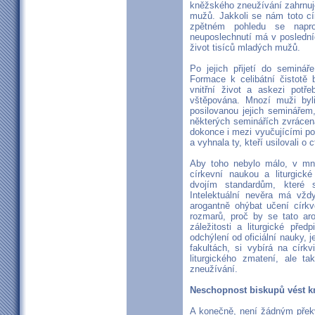
kněžského zneužívání zahrnuj
mužů. Jakkoli se nám toto cí
zpětném pohledu se napro
neuposlechnutí má v posledníc
život tisíců mladých mužů.
Po jejich přijetí do seminá
Formace k celibátní čistotě 
vnitřní život a askezi potře
vštěpována. Mnozí muži byl
posilovanou jejich seminářem
některých seminářích zvrácená
dokonce i mezi vyučujícími po
a vyhnala ty, kteří usilovali o c
Aby toho nebylo málo, v mno
církevní naukou a liturgick
dvojím standardům, které 
Intelektuální nevěra má vž
arogantně ohýbat učení církv
rozmarů, proč by se tato a
záležitosti a liturgické př
odchýlení od oficiální nauky, 
fakultách, si vybírá na círk
liturgického zmatení, ale 
zneužívání.
Neschopnost biskupů vést k
A konečně, není žádným překv