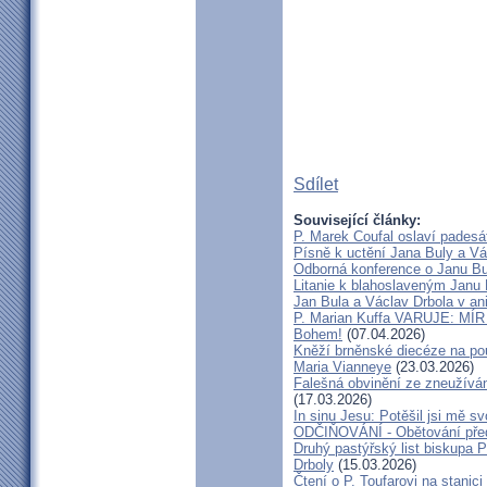
Sdílet
Související články:
P. Marek Coufal oslaví padesá
Písně k uctění Jana Buly a Vá
Odborná konference o Janu Bul
Litanie k blahoslaveným Janu 
Jan Bula a Václav Drbola v a
P. Marian Kuffa VARUJE: MÍR
Bohem!
(07.04.2026)
Kněží brněnské diecéze na pou
Maria Vianneye
(23.03.2026)
Falešná obvinění ze zneužíván
(17.03.2026)
In sinu Jesu: Potěšil jsi mě
ODČIŇOVÁNÍ - Obětování před
Druhý pastýřský list biskupa P
Drboly
(15.03.2026)
Čtení o P. Toufarovi na stanici