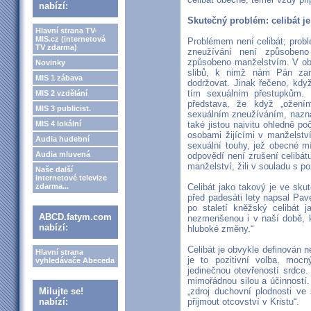
nabízí:
Skutečný problém: celibát j
Hlavní strana TV-
MIS.cz (internetová
Problémem není celibát; probl
TV zdarma)
zneužívání není způsobeno
způsobeno manželstvím. V obo
Novinky
slibů, k nimž nám Pán zar
MIS 1 zábava
dodržovat. Jinak řečeno, k
tím sexuálním přestupkům. 
MIS 2 vzdělání
představa, že když „ožení
MIS 3 publicist.
sexuálním zneužíváním, nazna
MIS 4 lokální
také jistou naivitu ohledně p
osobami žijícími v manželstv
Audia hudební
sexuální touhy, jež obecné m
Audia mluvená
odpovědí není zrušení celibátu
manželství, žili v souladu s p
Naše další
internetové televize
zdarma...
Celibát jako takový je ve skut
před padesáti lety napsal Pave
po staletí kněžský celibát 
ABCD.fatym.com
nezmenšenou i v naší době, kd
nabízí:
hluboké změny.“
Celibát je obvykle definován n
Hlavní strana
je to pozitivní volba, mo
vyhledávače Abeceda
jedinečnou otevřeností srdce
mimořádnou silou a účinností.
Milujte se!
„zdroj duchovní plodnosti ve
nabízí:
přijmout otcovství v Kristu“.