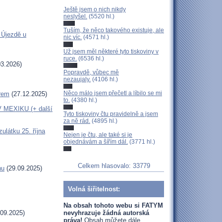
Ještě jsem o nich nikdy
neslyšel.
(5520 hl.)
Tuším, že něco takového existuje, ale
 Újezdě u
nic víc.
(4571 hl.)
Už jsem měl některé tyto tiskoviny v
ruce.
(6536 hl.)
3.2026)
Popravdě, vůbec mě
nezaujaly.
(4106 hl.)
Něco málo jsem přečetl a líbilo se mi
erem
(27.12.2025)
to.
(4380 hl.)
MEXIKU (+ další
Tyto tiskoviny čtu pravidelně a jsem
za ně rád.
(4895 hl.)
látku 25. října
Nejen je čtu, ale také si je
objednávám a šířím dál.
(3771 hl.)
Celkem hlasovalo: 33779
hu
(29.09.2025)
Volná šiřitelnost:
Na obsah tohoto webu si FATYM
nevyhrazuje žádná autorská
09.2025)
práva!
Obsah můžete dále