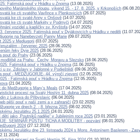
025: Fatimská pouť v Hrádku u Znojma
(13.08.2025)
ového Mariánského sloupu, víkend 15. - 17. 8. 2025, v Krkonoších
(06.08.20
svatá ke cti svatého Vavřince v Plenkovicích
(26.07.2025)
svatá ke cti svaté Anny v Onšově
(14.07.2025)
svatá ke cti svaté Markéty v Podmyči
(14.07.2025)
hnání vozidel u kapličky sv. Kryštofa
(14.07.2025)
. července 2025: Fatimská pouť v Dyjákovicích u Hrádku v neděli
(11.07.20
jugorje na Nanebevzetí Panny Marie
(09.07.2025)
t 2025 v Medjugorji
(03.07.2025)
eruzalém - červenec 2025
(28.06.2025)
menům řeky Dyje 2025
(28.06.2025)
a pouť do Prahy
(23.06.2025)
modlitbě za Prahu , Čechy, Moravu a Slezsko
(18.06.2025)
2025: Fatimská pouť v Hrádku u Znojma
(11.06.2025)
í u sv. Zdislavy v Jablonné v Podještědí
(09.06.2025)
a pouť - MEDŽUGORJE- 44. výročí zjevení
(12.05.2025)
2025 - Fatimská pouť v Hrádku u Znojma
(12.05.2025)
mova
(21.04.2025)
t do Medžugorje s Mary’s Meals
(17.04.2025)
ristické procesí na Svatý Hostýn 11. dubna 2025
(08.04.2025)
odin z Lukova do Přibyslavic
(06.04.2025)
neb pěší pouť v naší zemi a v zahraničí
(23.02.2025)
žugorje ve dnech 2. - 8. března 2025
(08.02.2025)
žskému Jezulátku 25.1.2025
(24.01.2025)
 dětí jako „Poutníků naděje“ v Jubilejním roce 2025
(23.01.2025)
E: SEMINÁŘ PŮSTU, TICHA A MODLITBY - pozvání
(08.01.2025)
Medžugorji 2024
(27.12.2024)
skému Jezulátku dne 23. listopadu 2024 s Mons. Antonínem Baslerem - Zas
2.11.2024)
ristické procesí na Svatý Hostýn 25. října 2024
(21.10.2024)