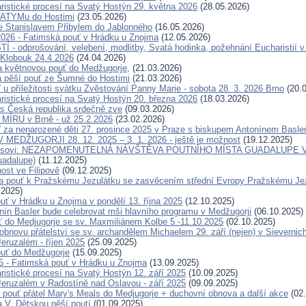
ristické procesí na Svatý Hostýn 29. května 2026
(28.05.2026)
FATYMu do Hostimi
(23.05.2026)
e Stanislavem Přibylem do Jablonného
(16.05.2026)
2026 - Fatimská pouť v Hrádku u Znojma
(12.05.2026)
 - odprošování, velebení, modlitby, Svatá hodinka, požehnání Eucharistií v
Klobouk 24.4.2026
(24.04.2026)
a květnovou pouť do Medžugorje,
(21.03.2026)
 pěší pouť ze Šumné do Hostimi
(21.03.2026)
 u příležitosti svátku Zvěstování Panny Marie - sobota 28. 3. 2026 Brno
(20.0
ristické procesí na Svatý Hostýn 20. března 2026
(18.03.2026)
s Česká republika srdečně zve
(09.03.2026)
ÍRU v Brně - už 25.2.2026
(23.02.2026)
 za nenarozené děti 27. prosince 2025 v Praze s biskupem Antonínem Basl
MEDŽUGORJI 28. 12. 2025 – 3. 1. 2026 - ještě je možnost
(19.12.2025)
eisovi: NEZAPOMENUTELNÁ NÁVŠTĚVA POUTNÍHO MÍSTA GUADALUPE V 
uadalupe)
(11.12.2025)
ost ve Filipově
(09.12.2025)
 pouť k Pražskému Jezulátku se zasvěcením střední Evropy Pražskému Jezu
.2025)
uť v Hrádku u Znojma v pondělí 13. října 2025
(12.10.2025)
nín Basler bude celebrovat mši hlavního programu v Medžugorji
(06.10.2025)
ť do Medjugorje se sv. Maxmiliánem Kolbe 5.-11.10.2025
(02.10.2025)
obnovu přátelství se sv. archandělem Michaelem 29. září (nejen) v Sievernic
eruzalém - říjen 2025
(25.09.2025)
uť do Medžugorje
(15.09.2025)
25 - Fatimská pouť v Hrádku u Znojma
(13.09.2025)
ristické procesí na Svatý Hostýn 12. září 2025
(10.09.2025)
eruzalém v Radostíně nad Oslavou - září 2025
(09.09.2025)
 pouť přátel Mary's Meals do Medjugorje + duchovní obnova a další akce
(02.
a V. Dětskou pěší poutí
(01.09.2025)