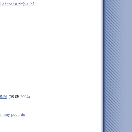
ležitost a zbývající
RNA!
(08.05.2024)
rmíny poutí do