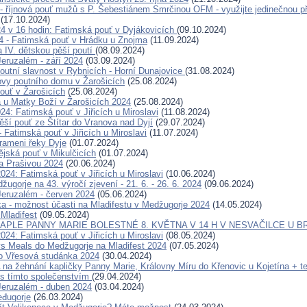
- říjnová pouť mužů s P. Šebestiánem Smrčinou OFM - využijte jedinečnou pří
(17.10.2024)
024 v 16 hodin: Fatimská pouť v Dyjákovicích
(09.10.2024)
24 - Fatimská pouť v Hrádku u Znojma
(11.09.2024)
a IV. dětskou pěší poutí
(08.09.2024)
eruzalém - září 2024
(03.09.2024)
outní slavnost v Rybnicích - Horní Dunajovice
(31.08.2024)
ovy poutního domu v Žarošicích
(25.08.2024)
ouť v Žarošicích
(25.08.2024)
a u Matky Boží v Žarošicích 2024
(25.08.2024)
24: Fatimská pouť v Jiřicích u Miroslavi
(11.08.2024)
ěší pouť ze Štítar do Vranova nad Dyjí
(29.07.2024)
- Fatimská pouť v Jiřicích u Miroslavi
(11.07.2024)
rameni řeky Dyje
(01.07.2024)
ějská pouť v Mikulčicích
(01.07.2024)
a Prašivou 2024
(20.06.2024)
024: Fatimská pouť v Jiřicích u Miroslavi
(10.06.2024)
ugorje na 43. výročí zjevení - 21. 6. - 26. 6. 2024
(09.06.2024)
eruzalém - červen 2024
(05.06.2024)
ka - možnost účasti na Mladifestu v Medžugorje 2024
(14.05.2024)
 Mladifest
(09.05.2024)
APLE PANNY MARIE BOLESTNÉ 8. KVĚTNA V 14 H V NESVAČILCE U B
024: Fatimská pouť v Jiřicích u Miroslavi
(08.05.2024)
s Meals do Medžugorje na Mladifest 2024
(07.05.2024)
o Vřesová studánka 2024
(30.04.2024)
 žehnání kapličky Panny Marie, Královny Míru do Křenovic u Kojetína + te
s tímto společenstvím
(29.04.2024)
eruzalém - duben 2024
(03.04.2024)
đugorje
(26.03.2024)