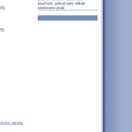
používat, pokud není někde
stanoveno jinak.
25)
25)
věcení národa