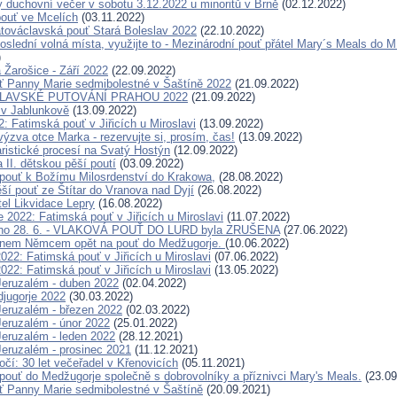
 duchovní večer v sobotu 3.12.2022 u minoritů v Brně
(02.12.2022)
ouť ve Mcelích
(03.11.2022)
továclavská pouť Stará Boleslav 2022
(22.10.2022)
poslední volná místa, využijte to - Mezinárodní pouť přátel Mary´s Meals 
)
 Žarošice - Září 2022
(22.09.2022)
ť Panny Marie sedmibolestné v Šaštíně 2022
(21.09.2022)
LAVSKÉ PUTOVÁNÍ PRAHOU 2022
(21.09.2022)
 v Jablunkově
(13.09.2022)
2: Fatimská pouť v Jiřicích u Miroslavi
(13.09.2022)
ýzva otce Marka - rezervujte si, prosím, čas!
(13.09.2022)
ristické procesí na Svatý Hostýn
(12.09.2022)
 II. dětskou pěší poutí
(03.09.2022)
pouť k Božímu Milosrdenství do Krakowa,
(28.08.2022)
ěší pouť ze Štítar do Vranova nad Dyjí
(26.08.2022)
tel Likvidace Lepry
(16.08.2022)
 2022: Fatimská pouť v Jiřicích u Miroslavi
(11.07.2022)
áno 28. 6. - VLAKOVÁ POUŤ DO LURD byla ZRUŠENA
(27.06.2022)
nem Němcem opět na pouť do Medžugorje.
(10.06.2022)
022: Fatimská pouť v Jiřicích u Miroslavi
(07.06.2022)
022: Fatimská pouť v Jiřicích u Miroslavi
(13.05.2022)
eruzalém - duben 2022
(02.04.2022)
jugorje 2022
(30.03.2022)
eruzalém - březen 2022
(02.03.2022)
eruzalém - únor 2022
(25.01.2022)
eruzalém - leden 2022
(28.12.2021)
eruzalém - prosinec 2021
(11.12.2021)
čí: 30 let večeřadel v Křenovicích
(05.11.2021)
pouť do Medžugorje společně s dobrovolníky a příznivci Mary's Meals.
(23.09
ť Panny Marie sedmibolestné v Šaštíně
(20.09.2021)