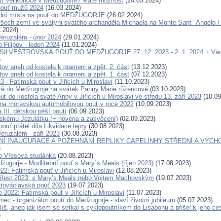
ít Velikonoce v Medžugorje? Máte možnost
(24.03.2024)
pouť mužů 2024
(16.03.2024)
ední místa na pouť do MEDŽUGORJE
(26.02.2024)
šech zemí ve svatyni svatého archanděla Michaela na Monte Sant ' Angelo / G
.2024)
eruzalém - únor 2024
(29.01.2024)
 Filipov - leden 2024
(11.01.2024)
 SILVESTROVSKÁ POUŤ DO MEDŽUGORJE 27. 12. 2023 - 2. 1. 2024 + Ván
)
tov aneb od kostela k prameni a zpět, 2. část
(13.12.2023)
tov aneb od kostela k prameni a zpět, 1. část
(07.12.2023)
23 - Fatimská pouť v Jiřicích u Miroslavi
(11.10.2023)
tě do Medžugorje na svátek Panny Marie růžencové
(03.10.2023)
ť do kostela svaté Anny v Jiřicích u Miroslavi ve středu 13. září 2023
(10.09
a moravskou automobilovou pouť v roce 2022
(10.09.2023)
 III. dětskou pěší poutí
(06.09.2023)
skému Jezulátku (+ novéna a zasvěcení)
(02.09.2023)
pouť přátel díla Likvidace lepry
(30.08.2023)
eruzalém - září 2023
(30.08.2023)
Í INAUGURACE A POŽEHNÁNÍ REPLIKY CAPELINHY STŘEDNÍ A VÝCH
)
o Vřesová studánka
(20.08.2023)
žugorje - Modlitební pouť s Mary´s Meals (říjen 2023)
(17.08.2023)
22: Fatimská pouť v Jiřicích u Miroslavi
(12.08.2023)
ifest 2023: s Mary’s Meals nebo Vojtem Machovským
(19.07.2023)
továclavská pouť 2023
(19.07.2023)
 2022: Fatimská pouť v Jiřicích u Miroslavi
(11.07.2023)
c - organizátor poutí do Medžugorje - slaví životní jubileum
(05.07.2023)
íš, aneb jak jsem se setkal s cyklopoutníkem do Lisabonu a přišel k jeho c
)