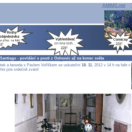
AMIMS.net
antiago - povídání o pouti z Oslnovic až na konec světa
otek a beseda s Pavlem Voříškem se uskuteční
18. 11.
2012 v 14 h na faře v
hni jste srdečně zváni!