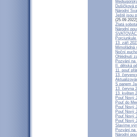
Medjugorský
Dušičková p
Národní Sva
Ještě jsou 
(25.09.2022
Zlatá sobota
Národní pou
SVATOVÁC
Porciunkule
13. září 202
Mimořádná v
Noční eucha
Ohlédnutí za
Pozvání na 
II. dětská p
11. pouť přá
13. července
Aktualizov
S panem Ja
13. června 2
13. květen 2
Pouť Nový J
Pouť do Med
Pouť Nový J
Pouť Nový J
Pouť Nový J
Pouť Nový J
Slavíme výro
Pozvání na 
Národní pou