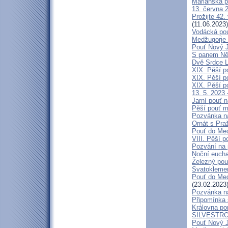
Mariánská p
13. června 2
Prožijte 42.
(11.06.2023)
Vodácká pou
Medžugorje 
Pouť Nový J
S panem Něm
Dvě Srdce L
XIX. Pěší p
XIX. Pěší p
XIX. Pěší p
13. 5. 2023 
Jarní pouť 
Pěší pouť m
Pozvánka n
Ornát s Pra
Pouť do Med
VIII. Pěší p
Pozvání na 
Noční eucha
Železný pou
Svatokleme
Pouť do Medž
(23.02.2023
Pozvánka n
Připomínka s
Královna pom
SILVESTRO
Pouť Nový J