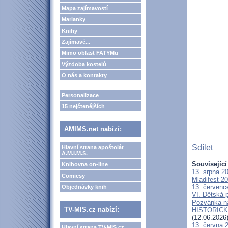
Mapa zajímavostí
Marianky
Knihy
Zajímavé...
Mimo oblast FATYMu
Výzdoba kostelů
O nás a kontakty
Personalizace
15 nejčtenějších
AMIMS.net nabízí:
Sdílet
Hlavní strana apoštolát
A.M.I.M.S.
Související
Knihovna on-line
13. srpna 2
Comicsy
Mladifest 2
13. červenc
Objednávky knih
VI. Dětská p
Pozvánka n
TV-MIS.cz nabízí:
HISTORICKÝ 
(12.06.2026
13. června 
Hlavní strana TV-MIS.cz