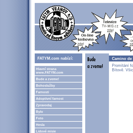
FATYM.com nabízí:
Camino de S
Promítání f
Hlavní strana
Bítově. Všic
www.FATYM.com
Bude a zveme!
Bohoslužby
Farnosti
Adoptivní farnost
Zpravodaj
Bylo
Foto
Hesla
Lidové misie