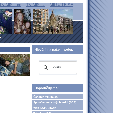
TV-MIS.com
TV-MIS.cz
MILUJTE.SE
Hledání na našem webu:
Doporučujeme:
Časopis Milujte se!
Společenství čistých srdcí (SČS)
Web KATOLIK.cz