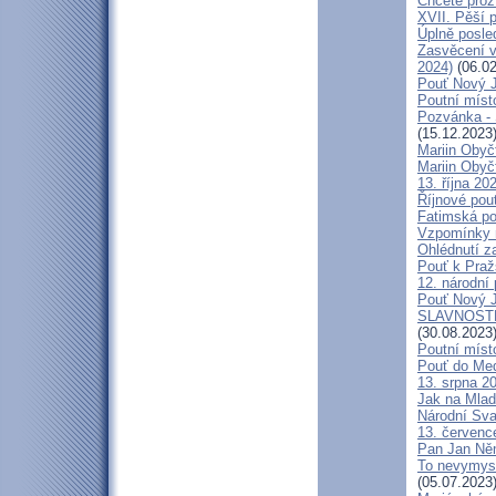
Chcete prož
XVII. Pěší 
Úplně posl
Zasvěcení v
2024)
(06.02
Pouť Nový J
Poutní místo
Pozvánka -
(15.12.2023
Mariin Obyč
Mariin Obyč
13. října 20
Říjnové pou
Fatimská pou
Vzpomínky n
Ohlédnutí za
Pouť k Praž
12. národní 
Pouť Nový J
SLAVNOSTN
(30.08.2023
Poutní míst
Pouť do Med
13. srpna 20
Jak na Mlad
Národní Sva
13. července
Pan Jan Něme
To nevymysl
(05.07.2023