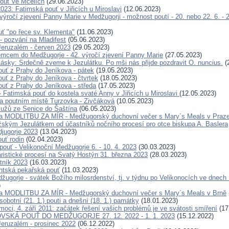
ouť ve Mcelích
(29.06.2023)
023: Fatimská pouť v Jiřicích u Miroslavi
(12.06.2023)
 výročí zjevení Panny Marie v Medžugorji - možnost poutí - 20. nebo 22. 6. - 
ť "po řece sv. Klementa"
(11.06.2023)
- pozvání na Mladifest
(05.06.2023)
eruzalém - červen 2023
(29.05.2023)
cem do Medžugorje - 42. výročí zjevení Panny Marie
(27.05.2023)
ásky: Srdečně zveme k Jezulátku. Po mši nás přijde pozdravit O. nuncius.
(
ouť z Prahy do Jeníkova - pátek
(19.05.2023)
ouť z Prahy do Jeníkova - čtvrtek
(18.05.2023)
ouť z Prahy do Jeníkova - středa
(17.05.2023)
- Fatimská pouť do kostela svaté Anny v Jiřicích u Miroslavi
(12.05.2023)
na poutním místě Turzovka - Zivčáková
(10.05.2023)
užů ze Senice do Šaštína
(06.05.2023)
a MODLITBU ZA MÍR - Medžugorský duchovní večer s Mary´s Meals v Praz
žským Jezulátkem od účastníků nočního procesí pro otce biskupa A. Baslera
jugorje 2023
(13.04.2023)
ouť rodin
(02.04.2023)
pouť - Velikonoční Medžugorje 6. - 10. 4. 2023
(30.03.2023)
ristické procesí na Svatý Hostýn 31. března 2023
(28.03.2023)
tník 2023
(16.03.2023)
ntská pekařská pouť
(11.03.2023)
ugorje - svátek Božího milosrdenství, tj. v týdnu po Velikonocích ve dnech 1
)
a MODLITBU ZA MÍR - Medžugorský duchovní večer s Mary´s Meals v Brně
obotní (21. 1.) pouti a dnešní (18. 1.) památky
(18.01.2023)
oci, 4. září 2011: začátek řešení vašich problémů je ve svátosti smíření
(17
VSKÁ POUŤ DO MEDŽUGORJE 27. 12. 2022 - 1. 1. 2023
(15.12.2022)
eruzalém - prosinec 2022
(06.12.2022)