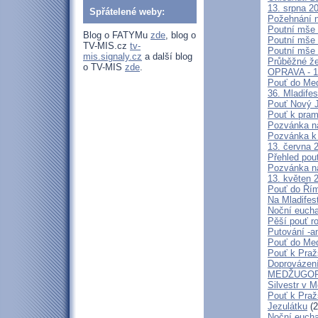
13. srpna 2
Spřátelené weby:
Požehnání n
Poutní mše 
Blog o FATYMu
zde
, blog o
Poutní mše 
TV-MIS.cz
tv-
Poutní mše 
mis.signaly.cz
a další blog
Průběžné že
o TV-MIS
zde
.
OPRAVA - 13
Pouť do Med
36. Mladifes
Pouť Nový J
Pouť k pra
Pozvánka n
Pozvánka k 
13. června 
Přehled pout
Pozvánka n
13. květen 
Pouť do Ří
Na Mladifes
Noční eucha
Pěší pouť r
Putování -a
Pouť do Med
Pouť k Pra
Doprovázení
MEDŽUGORJ
Silvestr v 
Pouť k Praž
Jezulátku
(2
Noční eucha