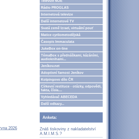
Televize NOE
Rádio PROGLAS
Internetová televize
Další internetové TV
Svatá země Izrael, virtuální pouť
Matice cyrilometodějská
Časopis Immaculata
JukeBox on-line
TémaBox s přednáškami, kázáními,
audioknihami...
Jeníkov.net
Adoptivní farnost Jeníkov
Kolpingovo dílo ČR
Církevní restituce - otázky, odpovědi,
fakta, čísla....
Vyhledávač ABECEDA
Další odkazy...
Anketa:
rvna 2026
Znáš tiskoviny z nakladatelství
A.M.I.M.S.?