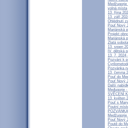
Medžugorje 
volná místa
13. října 2
13. září 20
Ohlédnutí z
Pouť Nový J
Mariánská p
Projekt obn
Mariánská p
Zlatá sobot
13. srpen 20
IV. dětská p
13. 7. 2024 
Pozvání k p
Cyrilometod
Pozvánka n
13. června 2
Pouť do Medž
Pouť Nový J
Další nabíd
Međugorje -
SVĚCENÍ K
13. květen 2
Pouť s Mary
Poutní míst
POZVÁNKA na
Medžugorje 
Pouť Nový J
Poutě do Me