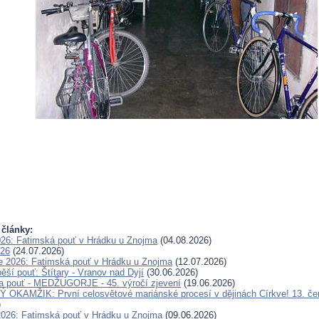
 články:
026: Fatimská pouť v Hrádku u Znojma
(04.08.2026)
026
(24.07.2026)
e 2026: Fatimská pouť v Hrádku u Znojma
(12.07.2026)
ěší pouť: Štítary - Vranov nad Dyjí
(30.06.2026)
a pouť - MEDŽUGORJE - 45. výročí zjevení
(19.06.2026)
OKAMŽIK: První celosvětové mariánské procesí v dějinách Církve! 13. če
)
2026: Fatimská pouť v Hrádku u Znojma
(09.06.2026)