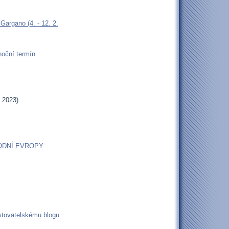
argano (4. - 12. 2.
oční termín
.2023)
ODNÍ EVROPY
estovatelskému blogu