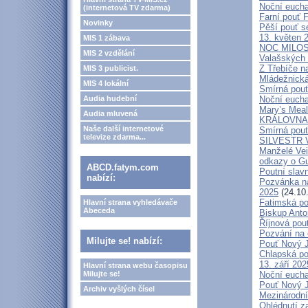
Noční eucha
(internetová TV zdarma)
Farní pouť 
Novinky
Pěší pouť s
13. květen 
MIS 1 zábava
NOC MILOSTÍ
MIS 2 vzdělání
Valašských 
Z Třebíče n
MIS 3 publicist.
Mládežnická
MIS 4 lokální
Smírná pouť
Audia hudební
Noční eucha
Mary’s Meal
Audia mluvená
KRÁLOVNA M
Naše další internetové
Smírná pouť
televize zdarma...
SILVESTR V 
Manželé V
odkazy o G
ABCD.fatym.com
Poutní slavn
nabízí:
Pozvánka na
2025
(24.10
Fatimská po
Hlavní strana vyhledávače
Abeceda
Biskup Anto
Říjnová pou
Pozvání na 
Milujte se! nabízí:
Pouť Nový J
Chlapská po
13. září 20
Hlavní strana webu časopisu
Milujte se!
Noční eucha
Pouť Nový J
Archiv vyšlých čísel
Mezinárodní
Ohlédnutí z