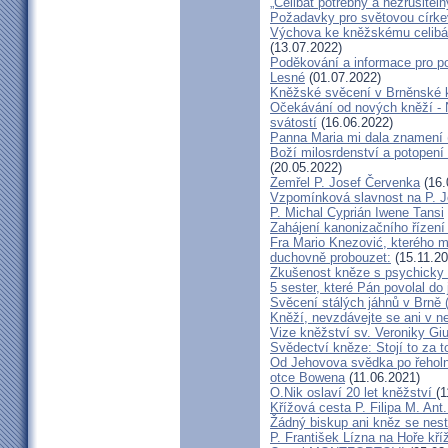
„Celibát potřebný a nezrušiteln
Požadavky pro světovou círke
Výchova ke kněžskému celibát
(13.07.2022)
Poděkování a informace pro po
Lesné
(01.07.2022)
Kněžské svěcení v Brněnské k
Očekávání od nových kněží -
svátostí
(16.06.2022)
Panna Maria mi dala znamení 
Boží milosrdenství a potopení 
(20.05.2022)
Zemřel P. Josef Červenka
(16.
Vzpomínková slavnost na P. 
P. Michal Cyprián Iwene Tansi
Zahájení kanonizačního řízení 
Fra Mario Knezović, kterého 
duchovně probouzet:
(15.11.20
Zkušenost kněze s psychicky
5 sester, které Pán povolal do
Svěcení stálých jáhnů v Brně
Kněží, nevzdávejte se ani v ne
Vize kněžství sv. Veroniky Giu
Svědectví kněze: Stojí to za t
Od Jehovova svědka po řeholní
otce Bowena
(11.06.2021)
O.Nik oslaví 20 let kněžství
(1
Křížová cesta P. Filipa M. Ant
Žádný biskup ani kněz se nes
P. František Lízna na Hoře kříž