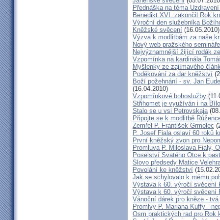
Jáhenské svěcení
(05.07.2010
Přednáška na téma Uzdravení ž
Benedikt XVI. zakončil Rok k
Výroční den služebníka Božíh
Kněžské svěcení
(16.05.2010)
Výzva k modlitbám za naše k
Nový web pražského semináře
Nejvýznamnější žijící rodák 
Vzpomínka na kardinála Tomáš
Myšlenky ze zajímavého článk
Poděkování za dar kněžství
(2
Boží požehnání - sv. Jan Eud
(16.04.2010)
Vzpomínkové bohoslužby
(11.
Střihomet je využíván i na Bíl
Stalo se u vsi Petrovskaja
(08
Připojte se k modlitbě Růženc
Zemřel P. František Grmolec
(
P. Josef Fiala oslaví 60 roků 
První kněžský zvon pro Nepo
Promluva P. Miloslava Fialy, 
Poselství Svatého Otce k past
Slovo předsedy Matice Velehr
Povolání ke kněžství
(15.02.2
Jak se schylovalo k mému po
Výstava k 60. výročí svěcení 
Výstava k 60. výročí svěcení 
Vánoční dárek pro kněze - tvá
Promlvy P. Mariana Kuffy - ne
Osm praktických rad pro Rok 