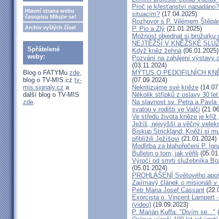
Proč je křesťanství napadáno?
Hlavní strana webu
situacím?
(17.04.2025)
časopisu Milujte se!
Rozhovor s P. Vilémem Štěp
Archiv vyšlých čísel
P. Pio a Zlý
(21.01.2025)
Možnost objednat si brožurku 
NEJTĚŽŠÍ V KNĚŽSKÉ SLU
Spřátelené
Když kněz žehná
(06.01.2025)
weby:
Pozvání na zahájení výstavy o
(03.11.2024)
Blog o FATYMu
zde
,
MÝTUS O PEDOFILNÍCH KNĚŽÍC
blog o TV-MIS.cz
tv-
(07.09.2024)
mis.signaly.cz
a
Nekritizujme své kněze
(14.07
další blog o TV-MIS
Několik střípků z oslavy 30 le
zde
.
Na slavnost sv. Petra a Pavl
svatou v rodišti ve Valči
(21.06
Ve středu života kněze je kříž
Ježíš, nejvyšší a věčný velek
Biskup Strickland: Kněží si mu
přiblížili Ježíšovi
(21.01.2024)
Modlitba za blahořečení P. I
Bulletin o tom, jak věřili
(05.01
Výročí od smrti služebníka B
(05.01.2024)
PROHLÁŠENÍ Světového apošt
Zajímavý článek o misionáři v
Petr Maria Josef Cassant
(22.
Exorcista o. Vincent Lampert -
(video)
(19.09.2023)
P. Marián Kuffa: "Divím se..."
(