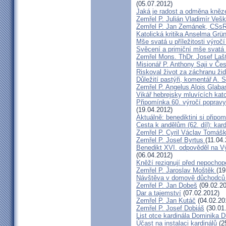
(05.07.2012)
Jaká je radost a odměna kněz
Zemřel P. Julián Vladimír Ve
Zemřel P. Jan Zemánek, CSs
Katolická kritika Anselma Grü
Mše svatá u příležitosti výroč
Svěcení a primiční mše svatá 
Zemřel Mons. ThDr. Josef Laš
Misionář P. Anthony Saji v Čes
Riskoval život za záchranu ži
Důležití pastýři, komentář A. 
Zemřel P. Angelus Alois Glab
Vikář hebrejsky mluvících kato
Připomínka 60. výročí popravy
(19.04.2012)
Aktuálně: benediktini si připom
Cesta k andělům (62. díl): kar
Zemřel P. Cyril Václav Tomá
Zemřel P. Josef Byrtus
(11.04
Benedikt XVI. odpověděl na V
(06.04.2012)
Kněží rezignují před nepocho
Zemřel P. Jaroslav Moštěk
(19
Návštěva v domově důchodců 
Zemřel P. Jan Dobeš
(09.02.20
Dar a tajemství
(07.02.2012)
Zemřel P. Jan Kutáč
(04.02.20
Zemřel P. Josef Dobiáš
(30.01
List otce kardinála Dominika
Účast na instalaci kardinálů
(2