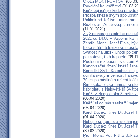
O otci MONTFORTOVI
(05.03
Povolání ke kněžství
(01.03.2
Kněz objasňuje tvrdou pravdu 
Prosba kněze svým spolubrat
Polibek od Ježíše - ministrant
Rozhovor - Arcibiskup Jan Gra
(11.01.2021)
Živý přenos posledního rozlouč
2021 od 14:00 + Vzpomínka - 
Zemřel Mons. Josef Fiala, býv
Irská státní televize se muse
Svátost na ulici - Chodí po cen
pozastavit, říká kapucín
(09.11
Poslední rozloučení s otcem 
Kanonizační řízení kněží Jana
Benedikt XVI.: Katecheze – ge
učinila svatým věrnost Pánovu
70 let po násilném rušení kláš
Římskokatolická farnost spole
kabrioletu s Nejsvětější Svátos
Kněží v Neapoli slouží mši sv. 
(05.04.2020)
Kněží si od nás zaslouží nejen
(05.04.2020)
Karol Dučák: Kněz Dr. Jozef Ti
(01.04.2020)
Nebojte se, protože všichni j
Karol Dučák: Kněz Dr. Jozef Ti
(30.03.2020)
Prof. Mons. Petr Piťha: Jak s