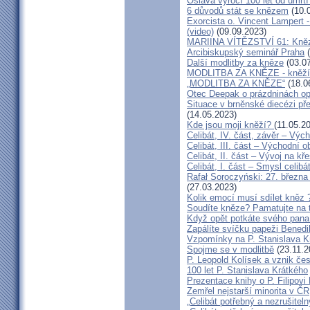
Oslava výročí 100 let od úmrtí
6 důvodů stát se knězem
(10.
Exorcista o. Vincent Lampert -
(video)
(09.09.2023)
MARIINA VÍTĚZSTVÍ 61: Kněz v
Arcibiskupský seminář Praha
(
Další modlitby za kněze
(03.07
MODLITBA ZA KNĚZE - kněží v
„MODLITBA ZA KNĚZE“
(18.0
Otec Deepak o prázdninách o
Situace v brněnské diecézi p
(14.05.2023)
Kde jsou moji kněží?
(11.05.2
Celibát, IV. část, závěr – Výc
Celibát, III. část – Východní o
Celibát, II. část – Vývoj na 
Celibát, I. část – Smysl celibá
Rafał Soroczyński: 27. březn
(27.03.2023)
Kolik emocí musí sdílet kněz 
Soudíte kněze? Pamatujte na 
Když opět potkáte svého pana 
Zapálíte svíčku papeži Benedi
Vzpomínky na P. Stanislava K
Spojme se v modlitbě
(23.11.2
P. Leopold Kolísek a vznik če
100 let P. Stanislava Krátkého
Prezentace knihy o P. Filipovi
Zemřel nejstarší minorita v ČR
„Celibát potřebný a nezrušiteln