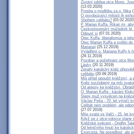
Životní jubilea otce Mons. Jos
(13.03.2020)
Prosba o modlitbu za o. Nika
(
O osvobozující milosti (k exho
Sbohem celibátu?
(03.02.2020
P. Marian Kuffa: Říkají mi, aby
Československý mučedník bl.
Odpusť si
(07.01.2020)
Otec Kuffa, liberalismus a jeho
Otec Marian Kuffa a světlo do
Mariana)
(25.12.2019)
Vyjádření o. Mariana Kuffy k 
(29.11.2019)
Pozdrav a požehnání otce Mont
Lásky
(20.11.2019)
Ženatý katolický kněz přesvěd
celibátu
(20.09.2019)
Můj přítel opouští kněžství, a
Kněz rozzlobený na mši svatou
Od ateisty ke kněžství. Obrátil
O. Marian Kuffa - kázání Klok
Slepý muž vysvěcen na kněz
Václav Peša - 70. let výročí
Celibát není problém, ale odp
(27.07.2019)
Mše svatá ve Valči - 25. let 
Když se z otce-vdovce stane s
Kněžské svěcení - Ondřej Tal
Od letničního hnutí ke katolic
Exorcista: Ne posedlost, ale 