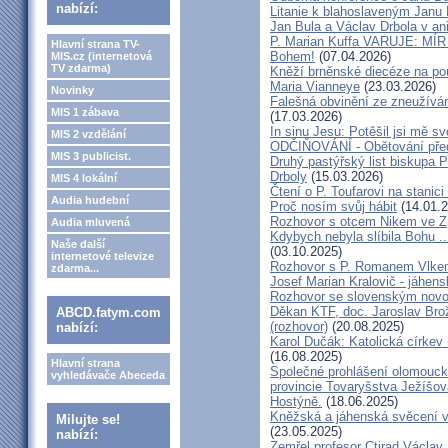
nabízí:
Litanie k blahoslaveným Janu 
Jan Bula a Václav Drbola v a
P. Marian Kuffa VARUJE: MÍR
Hlavní strana TV-
Bohem!
(07.04.2026)
MIS.cz (internetová
TV zdarma)
Kněží brněnské diecéze na pou
Maria Vianneye
(23.03.2026)
Novinky
Falešná obvinění ze zneužíván
MIS 1 zábava
(17.03.2026)
In sinu Jesu: Potěšil jsi mě
MIS 2 vzdělání
ODČIŇOVÁNÍ - Obětování před
MIS 3 publicist.
Druhý pastýřský list biskupa P
Drboly
(15.03.2026)
MIS 4 lokální
Čtení o P. Toufarovi na stanici
Audia hudební
Proč nosím svůj hábit
(14.01.2
Rozhovor s otcem Nikem ve Z
Audia mluvená
Kdybych nebyla slíbila Bohu ..
Naše další
(03.10.2025)
internetové televize
Rozhovor s P. Romanem Vlk
zdarma...
Josef Marian Kralovič - jáhen
Rozhovor se slovenským nov
Děkan KTF, doc. Jaroslav Bro
ABCD.fatym.com
(rozhovor)
(20.08.2025)
nabízí:
Karol Dučák: Katolická církev 
(16.08.2025)
Hlavní strana
Společné prohlášení olomouck
vyhledávače Abeceda
provincie Tovaryšstva Ježíšo
Hostýně.
(18.06.2025)
Kněžská a jáhenská svěcení 
Milujte se!
(23.05.2025)
nabízí:
Zemřel profesor Ctirad Václav 