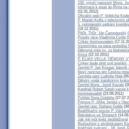
100. výročí narození Mons. Jo
Informace k pouti do Říma na
(11.01.2012)
Oficiální web P. Vojtěcha Kod
P. Marián Kuffa v televizním p
5. celonárodní setkání koordin
(19.12.2011)
PhDr. ThDr. Ján Čarnogurský
(
Prosby otce Vladimíra Cyrila
(
Církev hromosvodem
(17.11.2
Vzpomínka na pana probošta S
Děkovná mše sv. za blahořečen
Kince
(22.10.2011)
P. ELIAS VELLA: DÉMONY 
Církev bude plnit své poslání,
Zemřel P. Jan Kroupa, básník a
Nový nuncius pro Českou repu
Zemřela paní Ludmila Holá
(06
Dětský voják katolickým kně
Zemřel Mons. Josef Kavale
(2
Kardinál Robert Sarah varuje k
homosexualitě
(23.08.2011)
Pohřeb Dona Gobbiho
(27.07.2
Primice P. Jiřího Jeniše v Úje
Zemřel otec Stefano Gobbi
(30
Beatifikační proces P. Václav
Rekolekce ve Štítarech
(14.06
Jak mě můj kněz neobtěžoval
Rozloučení s arcibiskupem 
Kněžské svěcení - Jiří Jeniš
(