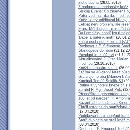
zlého ducha
(28.05.2019)
Z narkomana mariánský kněz
Biskup Evans: Co znamená b
Páter vedl na Titaniku modlitb
Kněz, který odčiňoval hříchy j
Celibát není problém, ale řeše
Franz Mühlberger - mimořádná 
Do Lomničky chodí jen ti nejod
'Ďábel a páter Amorth'
(20.01.2
Znáte osobnosti z oblastí FA
Rozhovor s P. Štěpánem Smol
Štandopéde do nebe
(31.12.20
Povolání ke kněžství
(21.12.2
Aktualizováno 2: Otec Marian 
modlitbu
(28.10.2018)
Kněží se musím zastat
(26.09
Začíná se 40-denní řetěz půst
Gratulujeme otci Milanovi k 
Kardinál Tomáš Špidlík SJ
(29
Rutina a vyhoření kněze při sla
Zemřel P. Mgr. Josef Pelc
(12.
Přednáška a prezentace knihy 
100 let od narození P. Anton
Kázání jáhna Ladislava Kince 
Chtěli vstoupit do manželství a
(17.04.2018)
Poděkování a blahopřání kard
Bratři dvojčata se stali kněžím
(03.04.2018)
Osobnost: P. Emanuel Tocháč