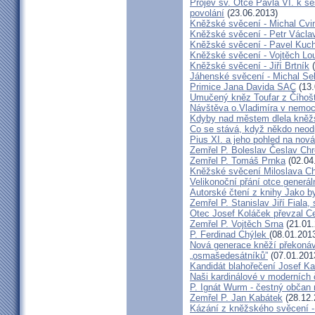
Projev sv. Otce Pavla VI. k 
povolání
(23.06.2013)
Kněžské svěcení - Michal Cvi
Kněžské svěcení - Petr Václa
Kněžské svěcení - Pavel Kuc
Kněžské svěcení - Vojtěch Lo
Kněžské svěcení - Jiří Brtník
(
Jáhenské svěcení - Michal Se
Primice Jana Davida SAC
(13.
Umučený kněz Toufar z Číhošt
Návštěva o.Vladimíra v nemoc
Kdyby nad městem dlela kněžs
Co se stává, když někdo neod
Pius XI. a jeho pohled na nov
Zemřel P. Boleslav Česlav C
Zemřel P. Tomáš Prnka
(02.04
Kněžské svěcení Miloslava Ch
Velikonoční přání otce generál
Autorské čtení z knihy Jako 
Zemřel P. Stanislav Jiří Fiala,
Otec Josef Koláček převzal C
Zemřel P. Vojtěch Srna
(21.01.
P. Ferdinad Chýlek
(08.01.201
Nová generace kněží překonáv
„osmašedesátníků”
(07.01.201
Kandidát blahořečení Josef K
Naši kardinálové v moderních
P. Ignát Wurm - čestný občan
Zemřel P. Jan Kabátek
(28.12.
Kázání z kněžského svěcení -