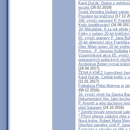
Karol Dučák: Dialog s nekřesť
jezuitů
(28.02.2018)
Svatá Veronika Giuliani varuj
Povolání ke kněžství
(17.12.2
100. výročí narození P. Frant
Kněz (poděkování)
(16.09.201
Jiří Mikulášek: A za rok přijde
Fotky z oslavy 20 let kněžství
65. výročí popravy P. Jana Bu
20 let jáhenství otce Františka
Otec Milan oslaví 20 let svého
Primice - P. Jaroslav Kolbaba
(
Vzpomínkové akce 65. výročí 
popravených politických vězň
Arcibiskup Bober vyzval kněze
(18.04.2017)
ŽENA A KNĚZ (zamyšlení žen
Karol Dučák: Celibát kněží v 
(11.01.2017)
Fotbalista Philip Mulryne je 
(09.12.2016)
16. výročí smrti fra Slavka Ba
Dokumentární film Jako bycho
P. Amorth a jeho duchovní test
před Satanem
(24.10.2016)
* Zemřel bývalý provinciál sa
* Přímý přenos zádušní mše s
Nová kniha: Robert Maria M
Otevření pamětní síně P. Jana
Exorcista v zácviku se dělí o