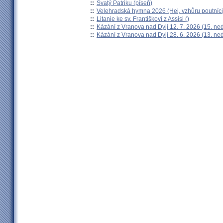
::
Svatý Patriku (píseň)
::
Velehradská hymna 2026 (Hej, vzhůru poutníci
::
Litanie ke sv. Františkovi z Assisi ()
::
Kázání z Vranova nad Dyjí 12. 7. 2026 (15. ne
::
Kázání z Vranova nad Dyjí 28. 6. 2026 (13. ne