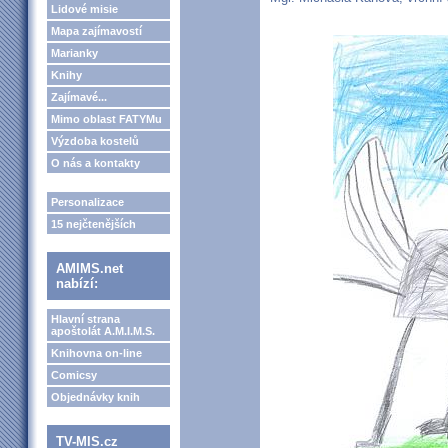
Lidové misie
Mapa zajímavostí
Marianky
Knihy
Zajímavé...
Mimo oblast FATYMu
Výzdoba kostelů
O nás a kontakty
Personalizace
15 nejčtenějších
AMIMS.net
nabízí:
Hlavní strana
apoštolát A.M.I.M.S.
Knihovna on-line
Comicsy
Objednávky knih
TV-MIS.cz