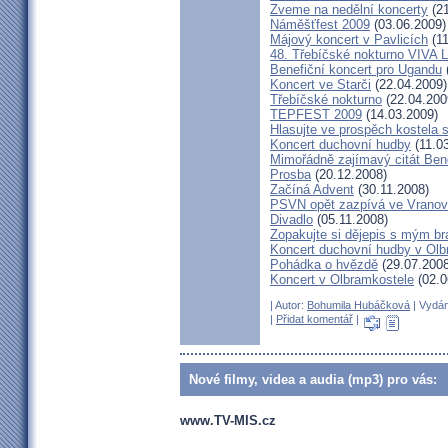
Zveme na nedělní koncerty
(21
Náměšťfest 2009
(03.06.2009)
Májový koncert v Pavlicích
(11
48. Třebíčské nokturno VIVA
Benefiční koncert pro Ugandu
Koncert ve Starči
(22.04.2009)
Třebíčské nokturno
(22.04.200
TEPFEST 2009
(14.03.2009)
Hlasujte ve prospěch kostela 
Koncert duchovní hudby
(11.0
Mimořádně zajímavý citát Ben
Prosba
(20.12.2008)
Začíná Advent
(30.11.2008)
PSVN opět zazpívá ve Vrano
Divadlo
(05.11.2008)
Zopakujte si dějepis s mým br
Koncert duchovní hudby v Olb
Pohádka o hvězdě
(29.07.2008
Koncert v Olbramkostele
(02.0
| Autor:
Bohumila Hubáčková
| Vydán
|
Přidat komentář
|
Nové filmy, videa a audia (mp3) pro vás:
www.TV-MIS.cz