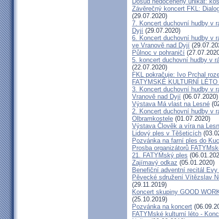
Dosud nedoceněný unikát: kos
Závěrečný koncert FKL: Dialog
(29.07.2020)
7. Koncert duchovní hudby v 
Dyjí
(29.07.2020)
6. Koncert duchovní hudby v 
ve Vranově nad Dyjí
(29.07.20
Půlnoc v pohraničí
(27.07.2020
5. koncert duchovní hudby v 
(22.07.2020)
FKL pokračuje: Ivo Prchal roz
FATYMSKÉ KULTURNÍ LÉTO 20
3. Koncert duchovní hudby v 
Vranově nad Dyjí
(06.07.2020)
Výstava Má vlast na Lesné
(02
2. Koncert duchovní hudby v 
Olbramkostele
(01.07.2020)
Výstava Člověk a víra na Les
Lidový ples v Těšeticích
(03.0
Pozvánka na farní ples do Ku
Prosba organizátorů FATYMsk
21. FATYMský ples
(06.01.202
Zajímavý odkaz
(05.01.2020)
Benefiční adventní recitál Ev
Pěvecké sdružení Vítězslav N
(29.11.2019)
Koncert skupiny GOOD WORK 
(25.10.2019)
Pozvánka na koncert
(06.09.2
FATYMské kulturní léto - Konce