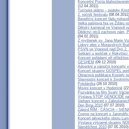
Koncertní Pocta blahoslaveném
(12.04.2011)
Turínské plátno – podoby Kris
2. ročník festivalu
(08.04.2011
Benefiční koncert řádu milosrd
Velká pašijová hra ve Žďáru 
Dětský karneval ve Vranově n
Dědictví otců zachovej nám, 
(04.02.2011)
Z myšlenek sv. Jana Marie Vi
Lidový ples v Moravských Bud
PSVN ve Vranově nad Dyjí 2. 
Setkání u jesliček v Rokytnic
Koncert pořádaný při příležito
GESHEM
(09.12.2010)
Adventní a vánoční koncerty v 
Koncert skupiny GOSPEL port
Obrazová publikace Kostely n
Slavnostní koncert k životním
Pololáníka
(28.10.2010)
Misijní koncert v Hodoníně
(22
Pozvánka na film Svatý Václa
Výstava STOP GENOCIDĚ na 
Varhaní koncert v Zabrušanec
Den Brna 2010
(07.07.2010)
Zájezd ŘÍM - CASCIA – SIEN
Zveme na koncert v Jaroměřic
Koncert pěveckého sboru Lumí
Výstava výtvarné skupiny N
Náměšťfest 2010
(07.05.2010)