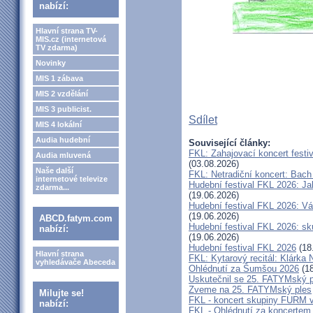
nabízí:
Hlavní strana TV-
MIS.cz (internetová
TV zdarma)
Novinky
MIS 1 zábava
MIS 2 vzdělání
MIS 3 publicist.
Sdílet
MIS 4 lokální
Audia hudební
Související články:
FKL: Zahajovací koncert festi
Audia mluvená
(03.08.2026)
Naše další
FKL: Netradiční koncert: Bach
internetové televize
Hudební festival FKL 2026: Ja
zdarma...
(19.06.2026)
Hudební festival FKL 2026: Vá
(19.06.2026)
ABCD.fatym.com
Hudební festival FKL 2026: s
nabízí:
(19.06.2026)
Hudební festival FKL 2026
(18
Hlavní strana
FKL: Kytarový recitál: Klárk
vyhledávače Abeceda
Ohlédnutí za Šumšou 2026
(18
Uskutečnil se 25. FATYMský p
Zveme na 25. FATYMský ples
Milujte se!
FKL - koncert skupiny FURM v
nabízí:
FKL - Ohlédnutí za koncertem