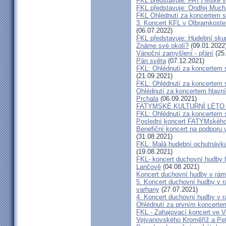
FKL představuje: FATYMské v
FKL představuje: Ondřej Much
FKL Ohlédnutí za koncertem s
3. Koncert KFL v Olbramkostel
(06.07.2022)
FKL představuje: Hudební sku
Známe své okolí?
(09.01.2022
Vánoční zamyšlení - přání
(25
Pán světa
(07.12.2021)
FKL: Ohlédnutí za koncertem 
(21.09.2021)
FKL: Ohlédnutí za koncertem 
Ohlédnutí za koncertem hlavn
Prchala
(06.09.2021)
FATYMSKÉ KULTURNÍ LÉTO m
FKL: Ohlédnutí za koncertem 
Poslední koncert FATYMského 
Benefiční koncert na podporu 
(31.08.2021)
FKL: Malá hudební ochutnávka
(19.08.2021)
FKL- koncert duchovní hudby 
Lančově
(04.08.2021)
Koncert duchovní hudby v rám
5. Koncert duchovní hudby v r
varhany
(27.07.2021)
4. Koncert duchovní hudby v r
Ohlédnutí za prvním koncerte
FKL - Zahajovací koncert ve V
Vejvanovského Kroměříž a Pe