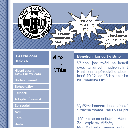
FATYM.com
Benefiční koncert v Brně
nabízí:
Všichni jste zváni na benef
dvou známých hudebních t
Hlavní strana
Kantilena a pěveckého sboru
www.FATYM.com
koná
20.12.
od 15 h v sále ko
na Vídeňské ulici.
Bude a zveme!
Bohoslužby
Farnosti
Adoptivní farnost
Zpravodaj
Výtěžek koncertu bude věnová
Srdečně zveme Vás i Vaše přát
Bylo
Foto
Těšíme se na setkání s Vámi.
Za Hospic sv. Alžběty
Hesla
Mgr. Michaela Kaňová, vrchní s