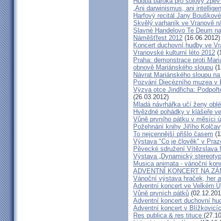
Hudba baroka pro sólový zpěv
„Ani darwinismus, ani intelligen
Harfový recitál Jany Bouškov
Skvělý varhaník ve Vranově n
Slavné Handelovo Te Deum na
Náměšťfest 2012
(16.06.2012)
Koncert duchovní hudby ve Vr
Vranovské kulturní léto 2012
(
Praha: demonstrace proti Mari
obnově Mariánského sloupu
(1
Návrat Mariánského sloupu n
Pozvání Diecézního muzea v
Výzva otce Jindřicha: Podpoř
(26.03.2012)
Mladá návrhářka učí ženy oblé
Hvězdné pohádky v klášeře ve 
Vůně prvního pátku v měsíci ú
Požehnání knihy Jiřího Kolčav
To nejcennější přišlo časem
(1
Výstava "Co je člověk" v Praz
Pěvecké sdružení Vítězslava
Výstava „Dynamický stereotyp
Musica animata - vánoční kon
ADVENTNÍ KONCERT NA ZÁ
Vánoční výstava hraček, her 
Adventní koncert ve Velkém Ú
Vůně prvních pátků
(02.12.201
Adventní koncert duchovní h
Adventní koncert v Blížkovicí
Res publica & res tituce
(27.1