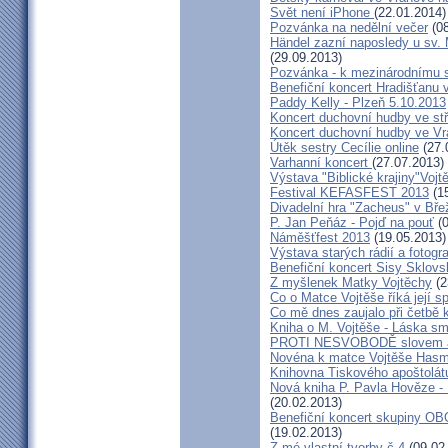
Svět není iPhone
(22.01.2014)
Pozvánka na nedělní večer
(08
Händel zazní naposledy u sv. M
(29.09.2013)
Pozvánka - k mezinárodnímu 
Benefiční koncert Hradišťanu 
Paddy Kelly - Plzeň 5.10.2013
Koncert duchovní hudby ve stř
Koncert duchovní hudby ve Vr
Útěk sestry Cecílie online
(27.
Varhanní koncert
(27.07.2013)
Výstava "Biblické krajiny"Voj
Festival KEFASFEST 2013
(15
Divadelní hra "Zacheus" v Bř
P. Jan Peňáz - Pojď na pouť
(0
Náměšťfest 2013
(19.05.2013)
Výstava starých rádií a fotogr
Benefiční koncert Sisy Sklov
Z myšlenek Matky Vojtěchy
(2
Co o Matce Vojtěše říká její s
Co mě dnes zaujalo při četbě 
Kniha o M. Vojtěše - Láska sm
PROTI NESVOBODĚ slovem 
Novéna k matce Vojtěše Has
Knihovna Tiskového apoštolát
Nová kniha P. Pavla Hověze - 
(20.02.2013)
Benefiční koncert skupiny OB
(19.02.2013)
Z mé vlastní tvorby č.4
(09.02