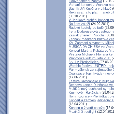
Lidová taneční zábava
(17.10.
Varhaní koncert z Vranova nad 
Básník Jiří Kuběna v Jihlavě
(
Řekli svatí a to platí... aneb c
(06.10.2011)
V Jeníkově proběhl koncert z
Na čem záleží
(24.09.2011)
Řádové kostely po řadě
(23.09
Irena Budweiserová vystoupí 
Zázrak jménem Propolis
(08.0
Žehnání meditační křížové ce
XV. Zahradní slavnost v Milon
MUSICA DA CHIESA ve Vranov
Koncert Martina Kubáta ve Vr
Výstava Michaela Floriana ke 
Vranovské kulturní léto 2011
(2
3 v 1 v Předbořicích
(27.06.20
Worship festival UNITED - nejv
Pár myšlenek ze zajímavého č
Oganizace Topinkyády - nevi
(17.06.2011)
Festival křesťanské kultury N
Dechová kapela Dubňanka ve 
Multižánrový duchovní sympho
Krumlově - Rakšicích
(29.04.2
Horní Kounice - Přehlídka trofe
Koncert a zároveň jedinečný ž
(18.04.2011)
Koncert o životě papeže
(12.0
Muzikál Streetlight
(12.04.2011