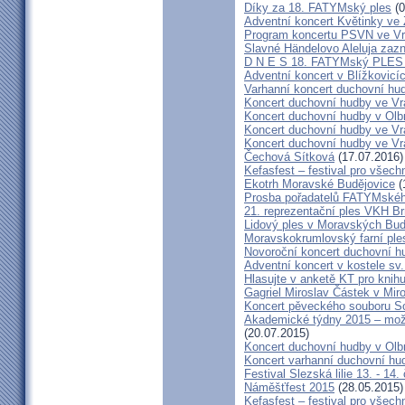
Díky za 18. FATYMský ples
(0
Adventní koncert Květinky ve
Program koncertu PSVN ve Vr
Slavné Händelovo Aleluja zazn
D N E S 18. FATYMský PLE
Adventní koncert v Blížkovicí
Varhanní koncert duchovní hu
Koncert duchovní hudby ve Vr
Koncert duchovní hudby v Olbr
Koncert duchovní hudby ve Vra
Koncert duchovní hudby ve Vra
Čechová Sítková
(17.07.2016)
Kefasfest – festival pro všec
Ekotrh Moravské Budějovice
(
Prosba pořadatelů FATYMskéh
21. reprezentační ples VKH B
Lidový ples v Moravských Bud
Moravskokrumlovský farní pl
Novoroční koncert duchovní h
Adventní koncert v kostele sv.
Hlasujte v anketě KT pro knihu
Gagriel Miroslav Částek v Miro
Koncert pěveckého souboru So
Akademické týdny 2015 – možn
(20.07.2015)
Koncert duchovní hudby v Olb
Koncert varhanní duchovní hu
Festival Slezská lilie 13. - 14
Náměšťfest 2015
(28.05.2015)
Kefasfest – festival pro všec