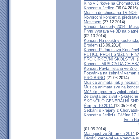
Kino v Jirkově na Chomutovsku 
Koncert v Jedlce
(06.04.2015)
Musica de chiesa na TV NOE
Novoroční koncert & předsta
Mosesem
(27.12.2014)
Vánoční koncerty 2014 - Musi
První výstava ve 3D na plátně
(02.10.2014)
Koncert Na poušti v kostelíč
Brodem
(13.09.2014)
Koncert P. Jaroslava Konečn
PETICE PROTI SNÍŽENÍ F
PRO CÍRKEVNÍ ŠKOLSTVÍ.
(
Koncert - MUSICA DA CHIES
Koncert Pavla Helana ve Zno
Pozvánka na žehnání varhan a
PRO BRNO
(21.06.2014)
Musica animata, jak ji neznám
Musica animata zve na koncer
Můžete, prosím, vyplnit anket
Ze života pro život - Skutečné
SKONČILO GENERÁLNÍ SHR
Řím, 5.-10.2014
(13.05.2014)
Setkání s krajany z Chorvats
Koncetr v Jedlci u Děčína 17.
Iveta Ba
(01.05.2014)
Masopust ve Štítarech 2014
(2
Dětský karneval ve Vranově n