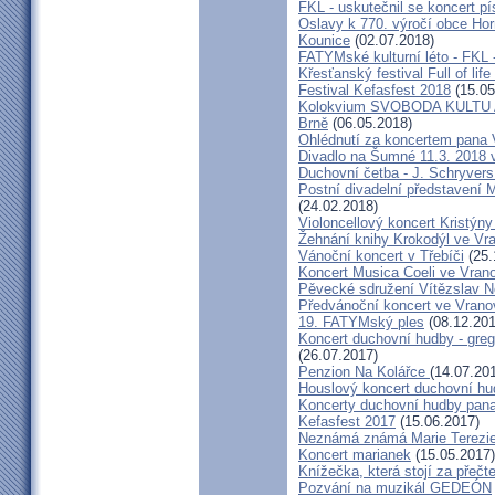
FKL - uskutečnil se koncert 
Oslavy k 770. výročí obce Hor
Kounice
(02.07.2018)
FATYMské kulturní léto - FKL 
Křesťanský festival Full of lif
Festival Kefasfest 2018
(15.05
Kolokvium SVOBODA KULTU
Brně
(06.05.2018)
Ohlédnutí za koncertem pana 
Divadlo na Šumné 11.3. 2018 
Duchovní četba - J. Schryvers
Postní divadelní představení 
(24.02.2018)
Violoncellový koncert Kristýn
Žehnání knihy Krokodýl ve Vr
Vánoční koncert v Třebíči
(25.
Koncert Musica Coeli ve Vran
Pěvecké sdružení Vítězslav 
Předvánoční koncert ve Vrano
19. FATYMský ples
(08.12.201
Koncert duchovní hudby - greg
(26.07.2017)
Penzion Na Kolářce
(14.07.20
Houslový koncert duchovní hu
Koncerty duchovní hudby pana
Kefasfest 2017
(15.06.2017)
Neznámá známá Marie Terezi
Koncert marianek
(15.05.2017)
Knížečka, která stojí za přečt
Pozvání na muzikál GEDEÓN