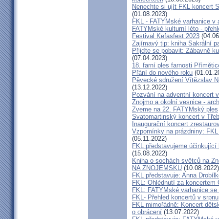
Nenechte si ujít FKL koncert 
(01.08.2023)
FKL - FATYMské varhanice v ak
FATYMské kulturní léto - přeh
Festival Kefasfest 2023
(04.06
Zajímavý tip: kniha Sakrální 
Přijďte se pobavit: Zábavně ku
(07.04.2023)
18. farní ples farnosti Přímětic
Přání do nového roku
(01.01.2
Pěvecké sdružení Vítězslav N
(13.12.2022)
Pozvání na adventní koncert 
Znojmo a okolní vesnice - ar
Zveme na 22. FATYMský ples
Svatomartinský koncert v Třeb
Inaugurační koncert zrestauro
Vzpomínky na prázdniny: FKL 
(05.11.2022)
FKL představujeme účinkující 
(15.08.2022)
Kniha o sochách světců na
NA ZNOJEMSKU
(10.08.2022)
FKL představuje: Anna Drobíl
FKL: Ohlédnutí za koncertem 
FKL: FATYMské varhanice se p
FKL- Přehled koncertů v srpnu
FKL mimořádně: Koncert dětsk
o obrácení
(13.07.2022)