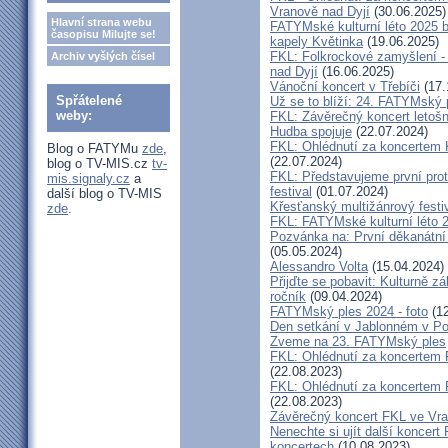
Vranově nad Dyjí
(30.06.2025)
Hlavní strana webu
FATYMské kulturní léto 2025 
časopisu Milujte se!
kapely Květinka
(19.06.2025)
FKL: Folkrockové zamyšlení - 
Archiv vyšlých čísel
nad Dyjí
(16.06.2025)
Vánoční koncert v Třebíči
(17.
Spřátelené
Už se to blíží: 24. FATYMský
weby:
FKL: Závěrečný koncert letošn
Hudba spojuje
(22.07.2024)
FKL: Ohlédnutí za koncertem 
Blog o FATYMu
zde
,
(22.07.2024)
blog o TV-MIS.cz
tv-
FKL: Představujeme první prot
mis.signaly.cz
a
festival
(01.07.2024)
další blog o TV-MIS
Křesťanský multižánrový fes
zde
.
FKL: FATYMské kulturní léto 2
Pozvánka na: První děkanátní
(05.05.2024)
Alessandro Volta
(15.04.2024)
Přijďte se pobavit: Kulturně z
ročník
(09.04.2024)
FATYMský ples 2024 - foto
(12
Den setkání v Jablonném v Po
Zveme na 23. FATYMský ples
FKL: Ohlédnutí za koncertem
(22.08.2023)
FKL: Ohlédnutí za koncertem 
(22.08.2023)
Závěrečný koncert FKL ve Vr
Nenechte si ujít další koncert 
koncertech
(10.08.2023)