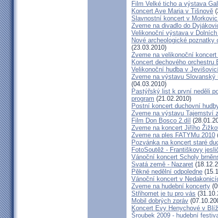
Film Velké ticho a výstava Gal
Koncert Ave Maria v Tišnově
(
Slavnostní koncert v Morkovic
Zveme na divadlo do Dyjákovi
Velikonoční výstava v Dolních
Nové archeologické poznatky
(23.03.2010)
Zveme na velikonoční koncert
Koncert dechového orchestru 
Velikonoční hudba v Jevišovic
Zveme na výstavu Slovanský u
(04.03.2010)
Pastýřský list k první neděli 
program
(21.02.2010)
Postní koncert duchovní hudb
Zveme na výstavu Tajemství 
Film Don Bosco 2.díl
(28.01.2
Zveme na koncert Jiřího Žižk
Zveme na ples FATYMu 2010
Pozvánka na koncert staré du
FotoSoutěž - Františkovy jesli
Vánoční koncert Scholy brně
Svatá země - Nazaret
(18.12.2
Pěkné nedělní odpoledne
(15.1
Vánoční koncert v Nedakonicí
Zveme na hudební koncerty
(0
Střihomet je tu pro vás
(31.10.
Mobil dobrých zpráv
(07.10.20
Koncert Evy Henychové v Blíž
Šroubek 2009 - hudební festiv