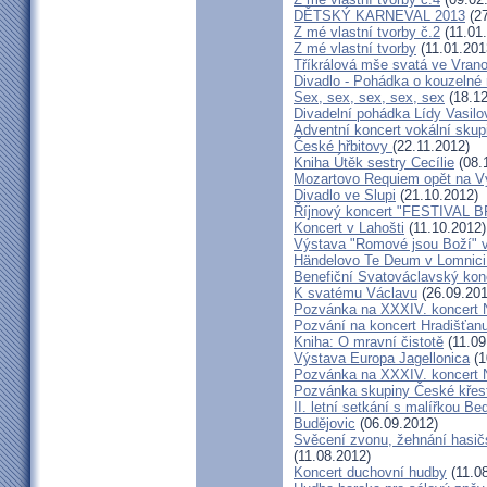
DĚTSKÝ KARNEVAL 2013
(27
Z mé vlastní tvorby č.2
(11.01
Z mé vlastní tvorby
(11.01.201
Tříkrálová mše svatá ve Vra
Divadlo - Pohádka o kouzelné 
Sex, sex, sex, sex, sex
(18.12
Divadelní pohádka Lídy Vasilo
Adventní koncert vokální skup
České hřbitovy
(22.11.2012)
Kniha Útěk sestry Cecílie
(08.
Mozartovo Requiem opět na V
Divadlo ve Slupi
(21.10.2012)
Říjnový koncert "FESTIVAL B
Koncert v Lahošti
(11.10.2012)
Výstava "Romové jsou Boží" 
Händelovo Te Deum v Lomnici 
Benefiční Svatováclavský kon
K svatému Václavu
(26.09.201
Pozvánka na XXXIV. koncert 
Pozvání na koncert Hradišťan
Kniha: O mravní čistotě
(11.09
Výstava Europa Jagellonica
(1
Pozvánka na XXXIV. koncert 
Pozvánka skupiny České křes
II. letní setkání s malířkou B
Budějovic
(06.09.2012)
Svěcení zvonu, žehnání hasičs
(11.08.2012)
Koncert duchovní hudby
(11.0