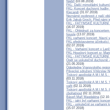
Najbrt
(03.08.2019)
FKL: Další mimořádný kulturní
FKL- Koncert duchovní hudby v
Klecandr
(31.07.2019)
Neznámé osobnosti z naší obla
Erik Jakub Groch: Před námi j
FKL - FATYMSKÉ KULTURNÍ L
(16.07.2019)
FKL - Ohlédnutí za koncertem 
housle
(13.07.2019)
FKL varhanní koncert: hlavní 
FKL představujeme účinkující
(02.07.2019)
FKL - Varhanní koncert v Lan
FKL Houslový koncert sr. Mar
FKL - FATYMSKÉ KULTURNÍ
Opět se uskutečnil duchovně –
(21.05.2019)
Odpoledne Vranovského regio
Pěvecké sdružení Vítězslav 
Tiskový apoštolát A.M.I.M.S.:
(03.11.2018)
Tiskový apoštolát A.M.I.M.S. 
vařit
(02.11.2018)
Tiskový apoštolát A.M.I.M.S
zbohatnout
(02.11.2018)
Báseň Maří Magdaléna
(12.10
FKL - jaký byl varhanní konce
FKL - uskutečnil se varhanní 
(15.07.2018)