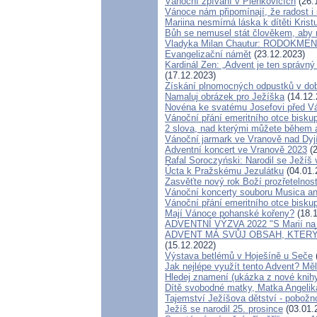
Vánoční zpívání v Plenkovicích
(26.
Vánoce nám připomínají, že radost i 
Mariina nesmírná láska k dítěti Krist
Bůh se nemusel stát člověkem, aby n
Vladyka Milan Chautur: RODOKME
Evangelizační námět
(23.12.2023)
Kardinál Zen: „Advent je ten správný
(17.12.2023)
Získání plnomocných odpustků v dob
Namaluj obrázek pro Ježíška
(14.12.
Novéna ke svatému Josefovi před Vá
Vánoční přání emeritního otce bisku
2 slova, nad kterými můžete během 
Vánoční jarmark ve Vranově nad Dyj
Adventní koncert ve Vranově 2023
(2
Rafal Soroczyński: Narodil se Ježíš
Úcta k Pražskému Jezulátku
(04.01.
Zasvěťte nový rok Boží prozřetelnos
Vánoční koncerty souboru Musica a
Vánoční přání emeritního otce bisku
Mají Vánoce pohanské kořeny?
(18.1
ADVENTNÍ VÝZVA 2022 "S Marií na 
ADVENT MÁ SVŮJ OBSAH, KTERÝ
(15.12.2022)
Výstava betlémů v Hoješíně u Seče
Jak nejlépe využít tento Advent? Mě
Hledej znamení (ukázka z nové knih
Dítě svobodné matky, Matka Angelik
Tajemství Ježíšova dětství - pobožn
Ježíš se narodil 25. prosince
(03.01.