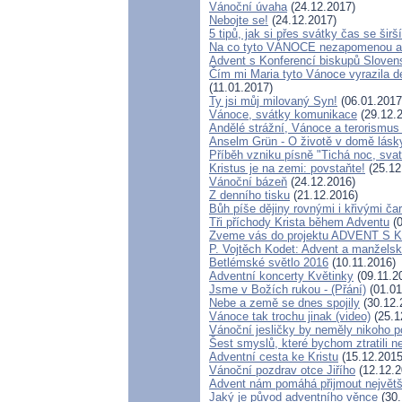
Vánoční úvaha
(24.12.2017)
Nebojte se!
(24.12.2017)
5 tipů, jak si přes svátky čas se širší
Na co tyto VÁNOCE nezapomenou a
Advent s Konferencí biskupů Sloven
Čím mi Maria tyto Vánoce vyrazila de
(11.01.2017)
Ty jsi můj milovaný Syn!
(06.01.2017
Vánoce, svátky komunikace
(29.12.
Andělé strážní, Vánoce a terorismu
Anselm Grün - O životě v domě lásky
Příběh vzniku písně "Tichá noc, sva
Kristus je na zemi: povstaňte!
(25.12
Vánoční bázeň
(24.12.2016)
Z denního tisku
(21.12.2016)
Bůh píše dějiny rovnými i křivými ča
Tři příchody Krista během Adventu
(0
Zveme vás do projektu ADVENT S
P. Vojtěch Kodet: Advent a manželsk
Betlémské světlo 2016
(10.11.2016)
Adventní koncerty Květinky
(09.11.2
Jsme v Božích rukou - (Přání)
(01.01
Nebe a země se dnes spojily
(30.12.
Vánoce tak trochu jinak (video)
(25.1
Vánoční jesličky by neměly nikoho p
Šest smyslů, které bychom ztratili 
Adventní cesta ke Kristu
(15.12.2015
Vánoční pozdrav otce Jiřího
(12.12.2
Advent nám pomáhá přijmout největš
Jaký je původ adventního věnce
(30.