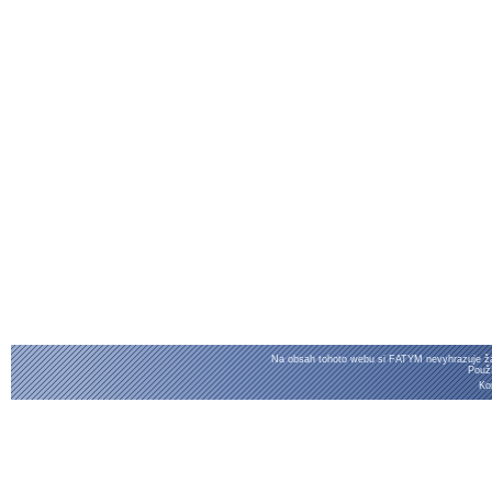
Na obsah tohoto webu si FATYM nevyhrazuje žá
Pou
Ko