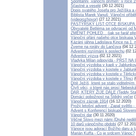
Spontánní „vánoční příměří“ v roce 1
Šťastné a veselé
(30.12.2021)
Dopis svatého Josefa pro Ježíška a 
Biblista Marek Vanuš: Vánoční příbě
(videorozhovor)
(27.12.2021)
PASTÝŘSKÝ LIST OTCE BISKUP
Obyvatelé Betléma se odvracejí od M
ZMĚNIT POHLED... (jak se farář pře
Vánoční přání našeho otce biskupa 
Kázání jáhna Ladislava Kince na 1. n
Zveme na roráty do Lančova
(04.12.
Adventní rozjímání k poslechu
(02.12
Adventní výzva
(02.12.2021)
Vladyka Milan odpovídá - PRST N
Vánoční výzdoba v kapli v Jablunko
Vánoční výzdoba v kostele v Jablun
Vánoční výzdoba v kostele v Těrlick
Vánoční výzdoba v kostele v Třinci
(
Dítě Ježíš, které se stalo viditelným
Čtyři věci, o které nás prosí Nebes
DAR, KTERÝ ŽIJE DÁLE (Teddy Stal
Domácí pobožnost na Štědrý večer
(
Vánoční zázrak 1914
(16.12.2020)
Prožij letošní advent - Zapal světlo
Advent s Konferencí biskupů Sloven
Vánoční dar
(30.11.2020)
Věčné Slovo mezi námi (Druhé neděle
10 darů vánočního období
(27.12.201
Vánoce jsou adorací Božího daru a ta
Marián Kuffa - Co je srdcem Vánoc?