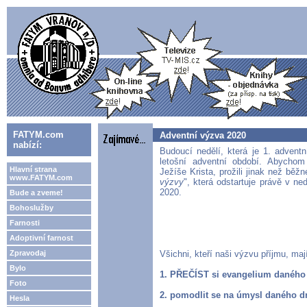
FATYM.com
Adventní výzva 2020
nabízí:
Budoucí nedělí, která je 1. adventn
letošní adventní období. Abychom
Hlavní strana
Ježíše Krista, prožili jinak než běž
www.FATYM.com
výzvy
", která odstartuje právě v ne
2020.
Bude a zveme!
Bohoslužby
Farnosti
Adoptivní farnost
Zpravodaj
Všichni, kteří naši výzvu příjmu, ma
Bylo
1. PŘEČÍST si evangelium daného
Foto
2. pomodlit se na úmysl daného d
Hesla