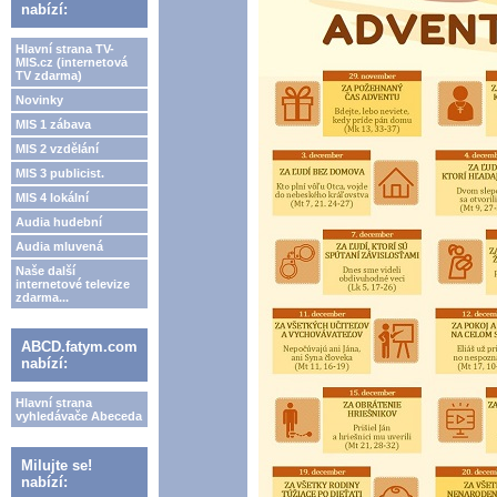
nabízí:
Hlavní strana TV-
MIS.cz (internetová
TV zdarma)
Novinky
MIS 1 zábava
MIS 2 vzdělání
MIS 3 publicist.
MIS 4 lokální
Audia hudební
Audia mluvená
Naše další
internetové televize
zdarma...
ABCD.fatym.com
nabízí:
Hlavní strana
vyhledávače Abeceda
Milujte se!
nabízí: