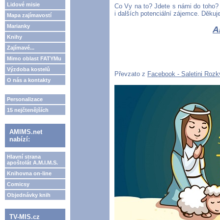
Lidové misie
Co Vy na to? Jdete s námi do toho
i dalších potenciální zájemce. Děku
Mapa zajímavostí
Marianky
A
Knihy
Zajímavé...
Mimo oblast FATYMu
Výzdoba kostelů
Převzato z
Facebook - Saletini Rozk
O nás a kontakty
Personalizace
15 nejčtenějších
AMIMS.net
nabízí:
Hlavní strana
apoštolát A.M.I.M.S.
Knihovna on-line
Comicsy
Objednávky knih
TV-MIS.cz