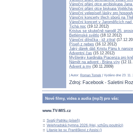
Vánoční přání otce arcibiskupa Jana
Vánoční přání otce biskupa Vojtěcha
Vánoční velepíseň lásky pro hospo
Vánoční koncerty třech sborů na Třeb
Vánoční koncert v Jaroměřicích nad
Tichá noc
(19.12.2012)
Kristus se skutečně narodil 25. prosi
Betlémské světlo
(18.12.2012)
Vánoční dílnička - již zítra!
(17.12.20
Píseň z nebes
(16.12.2012)
Jaký dárek dáš Kristu Pánu k naroz
Adventní čas
(15.12.2012)
Myšlenky kardinála Piacenza pro kn
Námět na advent - Brána víry
(12.11.
Advent a my
(30.11.2009)
| Autor:
Roman Tomek
| Vydáno dne 23. 11. 
Zdroj: Facebook - Saletini Ro
Nové filmy, videa a audia (mp3) pro vás:
www.TV-MIS.cz
::
Svatý Patriku (píseň)
::
Velehradská hymna 2026 (Hej, vzhůru poutníci)
::
Litanie ke sv. Františkovi z Assisi ()