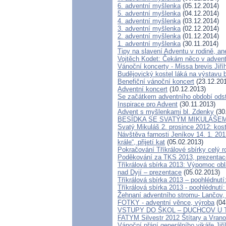
6. adventní myšlenka
(05.12.2014)
5. adventní myšlenka
(04.12.2014)
4. adventní myšlenka
(03.12.2014)
3. adventní myšlenka
(02.12.2014)
2. adventní myšlenka
(01.12.2014)
1. adventní myšlenka
(30.11.2014)
Tipy na slavení Adventu v rodině, an
Vojtěch Kodet: Čekám něco v advent
Vánoční koncerty - Missa brevis Jiříh
Budějovický kostel láká na výstavu 
Benefiční vánoční koncert
(23.12.20
Adventní koncert
(10.12.2013)
Se začátkem adventního období odsta
Inspirace pro Advent
(30.11.2013)
Advent s myšlenkami bl. Zdenky
(30
BESÍDKA SE SVATÝM MIKULÁŠEM
Svatý Mikuláš 2. prosince 2012: kos
Návštěva farnosti Jeníkov 14. 1. 2013
krále“, přijetí kat
(05.02.2013)
Pokračování Tříkrálové sbírky celý 
Poděkování za TKS 2013, prezenta
Tříkrálová sbírka 2013: Výpomoc obl
nad Dyjí – prezentace
(05.02.2013)
Tříkrálová sbírka 2013 – poohlédnut
Tříkrálová sbírka 2013 - poohlédnutí
Žehnaní adventního stromu- Lančov, 
FOTKY - adventní věnce, výroba
(04
VSTUPY DO ŠKOL – DUCHCOV U 
FATYM Silvestr 2012 Štítary a Vrano
Vánoční přání generálního vikáře Jiř