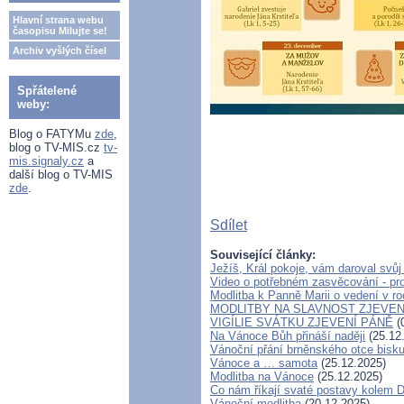
Hlavní strana webu
časopisu Milujte se!
Archiv vyšlých čísel
Spřátelené
weby:
Blog o FATYMu
zde
,
blog o TV-MIS.cz
tv-
mis.signaly.cz
a
další blog o TV-MIS
zde
.
Sdílet
Související články:
Ježíš, Král pokoje, vám daroval svůj
Video o potřebném zasvěcování - pr
Modlitba k Panně Marii o vedení v r
MODLITBY NA SLAVNOST ZJEVEN
VIGÍLIE SVÁTKU ZJEVENÍ PÁNĚ
(
Na Vánoce Bůh přináší naději
(25.12
Vánoční přání brněnského otce bisk
Vánoce a … samota
(25.12.2025)
Modlitba na Vánoce
(25.12.2025)
Co nám říkají svaté postavy kolem D
Vánoční modlitba
(20.12.2025)