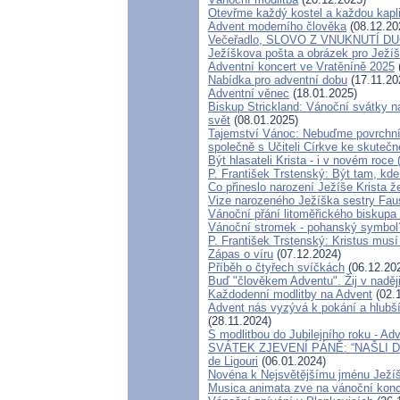
Otevřme každý kostel a každou kapl
Advent moderního člověka
(08.12.20
Večeřadlo, SLOVO Z VNUKNUTÍ DUC
Ježíškova pošta a obrázek pro Ježí
Adventní koncert ve Vratěníně 2025
Nabídka pro adventní dobu
(17.11.20
Adventní věnec
(18.01.2025)
Biskup Strickland: Vánoční svátky ná
svět
(08.01.2025)
Tajemství Vánoc: Nebuďme povrchní 
společně s Učiteli Církve ke skuteč
Být hlasateli Krista - i v novém roc
P. František Trstenský: Být tam, kde
Co přineslo narození Ježíše Krista
Vize narozeného Ježíška sestry Faus
Vánoční přání litoměřického biskupa
Vánoční stromek - pohanský symbol
P. František Trstenský: Kristus musí 
Zápas o víru
(07.12.2024)
Příběh o čtyřech svíčkách
(06.12.20
Buď "člověkem Adventu". Žij v naději
Každodenní modlitby na Advent
(02.
Advent nás vyzývá k pokání a hlubší
(28.11.2024)
S modlitbou do Jubilejního roku - Adv
SVÁTEK ZJEVENÍ PÁNĚ: “NAŠLI DÍT
de Ligouri
(06.01.2024)
Novéna k Nejsvětějšímu jménu Ježí
Musica animata zve na vánoční konc