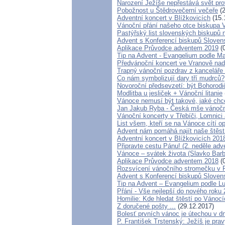
Narození Ježíše nepřestává svět pro
Pobožnost u Štědrovečerní večeře
(2
Adventní koncert v Blížkovicích
(15.
Vánoční přání našeho otce biskupa 
Pastýřský list slovenských biskupů 
Advent s Konferencí biskupů Sloven
Aplikace Průvodce adventem 2019
(0
Tip na Advent - Evangelium podle M
Předvánoční koncert ve Vranově nad
Trapný vánoční pozdrav z kanceláře
Co nám symbolizují dary tří mudrců?
Novoroční předsevzetí: být Bohorod
Modlitba u jesliček + Vánoční litanie
Vánoce nemusí být takové, jaké chc
Jan Jakub Ryba - Česká mše vánoč
Vánoční koncerty v Třebíči, Lomnici
List všem, kteří se na Vánoce cítí o
Advent nám pomáhá najít naše štěst
Adventní koncert v Blížkovicích 201
Připravte cestu Pánu! (2. neděle adve
Vánoce – svátek života (Slavko Bar
Aplikace Průvodce adventem 2018
(0
Rozsvícení vánočního stromečku v 
Advent s Konferencí biskupů Sloven
Tip na Advent – Evangelium podle L
Přání - Vše nejlepší do nového roku 
Homilie: Kde hledat štěstí po Vánoc
Z doručené pošty ...
(29.12.2017)
Bolesť prvních vánoc je útechou v d
P. František Trstenský: Ježíš je p