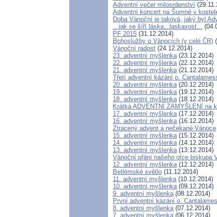
Adventní večer milosrdenství
(29.11.
Adventní koncert na Šumné v koste
Doba Vánoční je taková, jaký byl Adv
...jak se šíří láska...laskavost...
(04.
PF 2015
(31.12.2014)
Bohoslužby o Vánocích (v celé ČR)
(
Vánoční radost
(24.12.2014)
23. adventní myšlenka
(23.12.2014)
22. adventní myšlenka
(22.12.2014)
21. adventní myšlenka
(21.12.2014)
Třetí adventní kázání o. Cantalames
20. adventní myšlenka
(20.12.2014)
19. adventní myšlenka
(19.12.2014)
18. adventní myšlenka
(18.12.2014)
Krátká ADVENTNÍ ZAMYŠLENÍ na ka
17. adventní myšlenka
(17.12.2014)
16. adventní myšlenka
(16.12.2014)
Ztracený advent a nečekané Vánoce
15. adventní myšlenka
(15.12.2014)
14. adventní myšlenka
(14.12.2014)
13. adventní myšlenka
(13.12.2014)
Vánoční přání našeho otce biskupa 
12. adventní myšlenka
(12.12.2014)
Betlémské světlo
(11.12.2014)
11. adventní myšlenka
(10.12.2014)
10. adventní myšlenka
(09.12.2014)
9. adventní myšlenka
(08.12.2014)
První adventní kázání o. Cantalamess
8. adventní myšlenka
(07.12.2014)
7. adventní myšlenka
(06.12.2014)