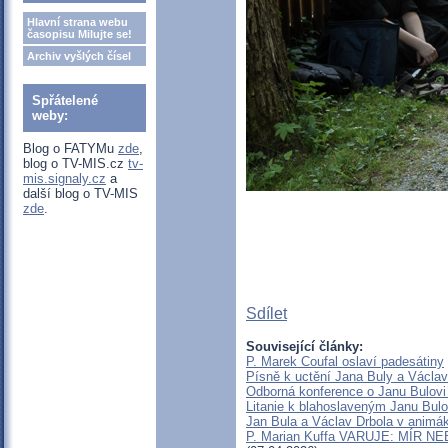
Hlavní strana webu
časopisu Milujte se!
Archiv vyšlých čísel
Spřátelené
weby:
Blog o FATYMu
zde
,
blog o TV-MIS.cz
tv-
mis.signaly.cz
a
další blog o TV-MIS
zde
.
Sdílet
Související články:
P. Marek Coufal oslaví padesátiny
Písně k uctění Jana Buly a Václav
Odborná konference o Janu Bulovi
Litanie k blahoslaveným Janu Bulo
Jan Bula a Václav Drbola v animá
P. Marian Kuffa VARUJE: MÍR NEB