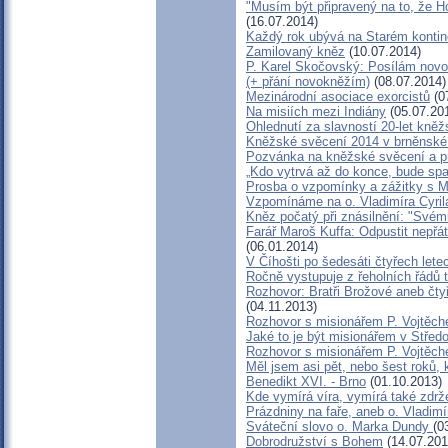
"Musím být připravený na to, že H
(16.07.2014)
Každý rok ubývá na Starém kontine
Zamilovaný kněz
(10.07.2014)
P. Karel Skočovský: Posílám nov
(+ přání novokněžím)
(08.07.2014)
Mezinárodní asociace exorcistů
(0
Na misiích mezi Indiány
(05.07.20
Ohlednutí za slavností 20-let kněž
Kněžské svěcení 2014 v brněnské 
Pozvánka na kněžské svěcení a pr
„Kdo vytrvá až do konce, bude spa
Prosba o vzpomínky a zážitky s 
Vzpomínáme na o. Vladimíra Cyril
Kněz počatý při znásilnění: "Svému
Farář Maroš Kuffa: Odpustit nepřát
(06.01.2014)
V Číhošti po šedesáti čtyřech let
Ročně vystupuje z řeholních řádů tř
Rozhovor: Bratři Brožové aneb čty
(04.11.2013)
Rozhovor s misionářem P. Vojtěch
Jaké to je být misionářem v Středo
Rozhovor s misionářem P. Vojtěch
Měl jsem asi pět, nebo šest roků, k
Benedikt XVI. - Brno
(01.10.2013)
Kde vymírá víra, vymírá také zdrž
Prázdniny na faře, aneb o. Vladimí
Sváteční slovo o. Marka Dundy
(0
Dobrodružství s Bohem
(14.07.201