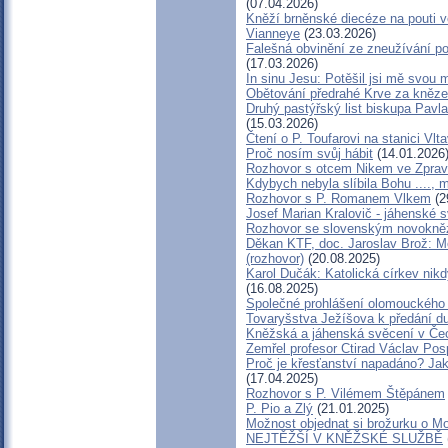
(07.04.2026)
Kněží brněnské diecéze na pouti v
Vianneye
(23.03.2026)
Falešná obvinění ze zneužívání po
(17.03.2026)
In sinu Jesu: Potěšil jsi mě sv
Obětování předrahé Krve za kněze
Druhý pastýřský list biskupa Pavla
(15.03.2026)
Čtení o P. Toufarovi na stanici Vlt
Proč nosím svůj hábit
(14.01.2026
Rozhovor s otcem Nikem ve Zprav
Kdybych nebyla slíbila Bohu ...., 
Rozhovor s P. Romanem Vlkem
(2
Josef Marian Kralovič - jáhenské 
Rozhovor se slovenským novokn
Děkan KTF, doc. Jaroslav Brož: M
(rozhovor)
(20.08.2025)
Karol Dučák: Katolická církev nikd
(16.08.2025)
Společné prohlášení olomouckého 
Tovaryšstva Ježíšova k předání d
Kněžská a jáhenská svěcení v Če
Zemřel profesor Ctirad Václav Posp
Proč je křesťanství napadáno? Jak
(17.04.2025)
Rozhovor s P. Vilémem Štěpánem
P. Pio a Zlý
(21.01.2025)
Možnost objednat si brožurku o Mo
NEJTĚŽŠÍ V KNĚŽSKÉ SLUŽBĚ