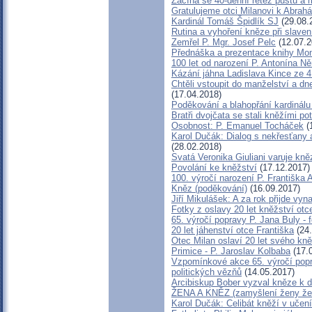
Začíná se 40-denní řetěz půstu a 
Gratulujeme otci Milanovi k Abra
Kardinál Tomáš Špidlík SJ
(29.08.
Rutina a vyhoření kněze při slavení
Zemřel P. Mgr. Josef Pelc
(12.07.2
Přednáška a prezentace knihy Mons
100 let od narození P. Antonína 
Kázání jáhna Ladislava Kince ze 4
Chtěli vstoupit do manželství a dne
(17.04.2018)
Poděkování a blahopřání kardinál
Bratři dvojčata se stali kněžími po
Osobnost: P. Emanuel Tocháček
(
Karol Dučák: Dialog s nekřesťany 
(28.02.2018)
Svatá Veronika Giuliani varuje kn
Povolání ke kněžství
(17.12.2017)
100. výročí narození P. Františka
Kněz (poděkování)
(16.09.2017)
Jiří Mikulášek: A za rok přijde vyna
Fotky z oslavy 20 let kněžství otc
65. výročí popravy P. Jana Buly -
20 let jáhenství otce Františka
(24.
Otec Milan oslaví 20 let svého kně
Primice - P. Jaroslav Kolbaba
(17.
Vzpomínkové akce 65. výročí popr
politických vězňů
(14.05.2017)
Arcibiskup Bober vyzval kněze k d
ŽENA A KNĚZ (zamyšlení ženy ž
Karol Dučák: Celibát kněží v učen