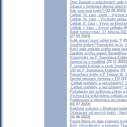
Otec Deepak o prázdninách opět 
Situace v brněnské diecézi před 
Kde jsou moji kněží?
(11.05.2023)
Celibát, IV. část, závěr – Východ 
Celibát, III. část – Východní obřad 
Celibát, II. část – Vývoj na křes
Celibát, I. část – Smysl celibátu
(0
Rafał Soroczyński: 27. března 2
(27.03.2023)
Kolik emocí musí sdílet kněz ?!
(0
Soudíte kněze? Pamatujte na to,
Když opět potkáte svého pana far
Zapálíte svíčku papeži Benediktov
Vzpomínky na P. Stanislava Krátk
Spojme se v modlitbě
(23.11.2022)
P. Leopold Kolísek a vznik českéh
100 let P. Stanislava Krátkého
(21.
Prezentace knihy o P. Filipovi M. S
Zemřel nejstarší minorita v ČR
(13.
„Celibát potřebný a nezrušitelný!“ 2
„Celibát potřebný a nezrušitelný!“ 1
Požadavky pro světovou církev a 
Výchova ke kněžskému celibátu po
Poděkování a informace pro podpo
(01.07.2022)
Kněžské svěcení v Brněnské kated
Očekávání od nových kněží - Nec
(16.06.2022)
Panna Maria mi dala znamení (svě
Boží milosrdenství a potopení Tita