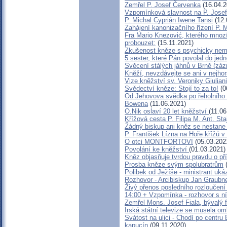
Zemřel P. Josef Červenka
(16.04.2
Vzpomínková slavnost na P. Jose
P. Michal Cyprián Iwene Tansi
(12.
Zahájení kanonizačního řízení P. M
Fra Mario Knezović, kterého mnoz
probouzet:
(15.11.2021)
Zkušenost kněze s psychicky nem
5 sester, které Pán povolal do jedn
Svěcení stálých jáhnů v Brně (zá
Kněží, nevzdávejte se ani v nejhor
Vize kněžství sv. Veroniky Giuliani
Svědectví kněze: Stojí to za to!
(0
Od Jehovova svědka po řeholního k
Bowena
(11.06.2021)
O.Nik oslaví 20 let kněžství
(11.06
Křížová cesta P. Filipa M. Ant. St
Žádný biskup ani kněz se nestane
P. František Lízna na Hoře křížů v 
O otci MONTFORTOVI
(05.03.202
Povolání ke kněžství
(01.03.2021)
Kněz objasňuje tvrdou pravdu o př
Prosba kněze svým spolubratrům
(
Polibek od Ježíše - ministrant uká
Rozhovor - Arcibiskup Jan Graubne
Živý přenos posledního rozloučení 
14:00 + Vzpomínka - rozhovor s n
Zemřel Mons. Josef Fiala, bývalý 
Irská státní televize se musela o
Svátost na ulici - Chodí po centru 
kapucín
(09.11.2020)