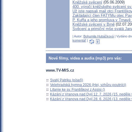
Kněžské svěcení
(05.06.2009)
400. výročí kněžského svěcení sv
Už jste napsali mail otci Františko
Zakládající člen FATYMu otec Pav
P. Kuffa a jeho promluva v Trnavě -
Kněžské svěcení v Brně
(02.07.20
Svěcení a primiční mše svatá Ja
| Autor:
Bohumila Hubáčková
| Vydáno dne
komentář
|
Nové filmy, videa a audia (mp3) pro vás:
www.TV-MIS.cz
::
Svatý Patriku (píseň)
::
Velehradská hymna 2026 (Hej, vzhůru poutníci)
::
Litanie ke sv. Františkovi z Assisi ()
::
Kázání z Vranova nad Dyjí 12. 7. 2026 (15. neděle 
::
Kázání z Vranova nad Dyjí 28. 6. 2026 (13. neděle 