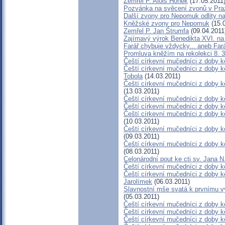
Zemřel P. Alois Honek
(17.05.2011
Pozvánka na svěcení zvonů v Pra
Další zvony pro Nepomuk odlity na
Kněžské zvony pro Nepomuk
(15.
Zemřel P. Jan Štrumfa
(09.04.2011
Zajímavý výrok Benedikta XVI. na
Farář chybuje vždycky... aneb F
Promluva kněžím na rekolekci 8. 3
Čeští církevní mučedníci z doby k
Čeští církevní mučedníci z doby k
Tobola
(14.03.2011)
Čeští církevní mučedníci z doby ko
(13.03.2011)
Čeští církevní mučedníci z doby ko
Čeští církevní mučedníci z doby k
Čeští církevní mučedníci z doby k
(10.03.2011)
Čeští církevní mučedníci z doby ko
(09.03.2011)
Čeští církevní mučedníci z doby k
(08.03.2011)
Celonárodní pout ke cti sv. Jana
Čeští církevní mučedníci z doby ko
Čeští církevní mučedníci z doby k
Jarolímek
(06.03.2011)
Slavnostní mše svatá k prvnímu vý
(05.03.2011)
Čeští církevní mučedníci z doby k
Čeští církevní mučedníci z doby k
Čeští církevní mučedníci z doby ko