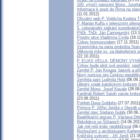
100. výročí narození Mons. Josefa
Informace k pouti do Říma na sla
(11.01.2012)
Oficiální web P. Vojtěcha Kodeta
P. Marián Kuffa v televizním přeno
5. celonárodní setkání koordinátor
PhDr. ThDr. Ján Čarnogurský
(13.1
Prosby otce Vladimíra Cyrila
(18.1
Církev hromosvodem
(17.11.2011)
Vzpomínka na pana probošta Stan
Děkovná mše sv. za blahořečení pa
(22.10.2011)
P. ELIAS VELLA: DÉMONY VYH
Církev bude plnit své poslání, nep
Zemřel P. Jan Kroupa, básník a pří
Nový nuncius pro Českou republik
Zemřela paní Ludmila Holá
(06.09.
Dětský voják katolickým knězem
Zemřel Mons. Josef Kavale
(28.08
Kardinál Robert Sarah varuje kněz
(23.08.2011)
Pohřeb Dona Gobbiho
(27.07.2011)
Primice P. Jiřího Jeniše v Újezdě 
Zemřel otec Stefano Gobbi
(30.06.
Beatifikační proces P. Václava Dr
Rekolekce ve Štítarech
(14.06.201
Jak mě můj kněz neobtěžoval
(06.
Rozloučení s arcibiskupem Karl
Kněžské svěcení - Jiří Jeniš
(21.0