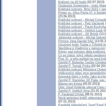
Knězem na 40 hodin
(02.07.2013)
Osobnosti Znojemska – kněz Mar
Kněžské svěcení, Brno 2013 + ter
Projev sv. Otce Pavla VI. k šest
(23.06.2013)
Kněžské svěcení - Michal Cvingrá
Kněžské svěcení - Petr Václavek
(
Kněžské svěcení - Pavel Kuchyňa
Kněžské svěcení - Vojtěch Loub
(1
Kněžské svěcení - Jiří Brtník
(13.0
Jáhenské svěcení - Michal Seknič
Primice Jana Davida SAC
(13.05.2
Umučený kněz Toufar z Číhoště by
Návštěva o.Vladimíra v nemocnici
Kdyby nad městem dlela kněžská p
Co se stává, když někdo neodpoví
Pius XI. a jeho pohled na nová kn
Zemřel P. Boleslav Česlav Chrob
Zemřel P. Tomáš Prnka
(02.04.201
Kněžské svěcení Miloslava Chrás
Velikonoční přání otce generálního
Autorské čtení z knihy Jako bych
Zemřel P. Stanislav Jiří Fiala, sac
Blázen pro Krista
(03.02.2013)
Otec Josef Koláček převzal Cenu
Zemřel P. Vojtěch Srna
(21.01.201
P. Ferdinad Chýlek
(08.01.2013)
Nová generace kněží překonává ná
(07.01.2013)
Kandidát blahořečení Josef Karel