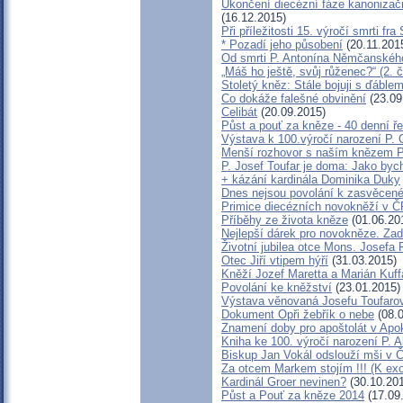
Ukončení diecézní fáze kanonizačn
(16.12.2015)
Při příležitosti 15. výročí smrti fr
* Pozadí jeho působení
(20.11.201
Od smrti P. Antonína Němčanského 
„Máš ho ještě, svůj růženec?“ (2. 
Stoletý kněz: Stále bojuji s ďáble
Co dokáže falešné obvinění
(23.09
Celibát
(20.09.2015)
Půst a pouť za kněze - 40 denní ř
Výstava k 100.výročí narození P. 
Menší rozhovor s naším knězem 
P. Josef Toufar je doma: Jako byc
+ kázání kardinála Dominika Duky
Dnes nejsou povolání k zasvěcen
Primice diecézních novokněží v Č
Příběhy ze života kněze
(01.06.20
Nejlepší dárek pro novokněze. Za
Životní jubilea otce Mons. Josefa F
Otec Jiří vtipem hýří
(31.03.2015)
Kněží Jozef Maretta a Marián Kuff
Povolání ke kněžství
(23.01.2015)
Výstava věnovaná Josefu Toufarov
Dokument Opři žebřík o nebe
(08.0
Znamení doby pro apoštolát v Apo
Kniha ke 100. výročí narození P. 
Biskup Jan Vokál odslouží mši v Č
Za otcem Markem stojím !!! (K ex
Kardinál Groer nevinen?
(30.10.20
Půst a Pouť za kněze 2014
(17.09