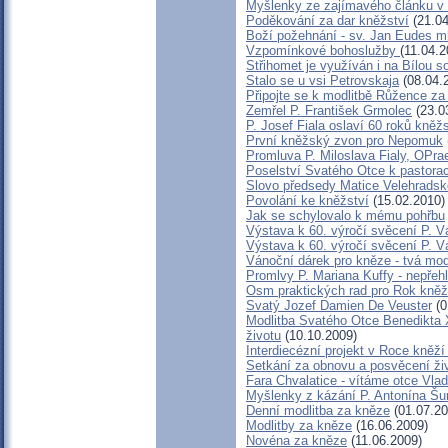
Myšlenky ze zajímavého článku v 
Poděkování za dar kněžství
(21.04
Boží požehnání - sv. Jan Eudes m
Vzpomínkové bohoslužby
(11.04.2
Střihomet je využíván i na Bílou s
Stalo se u vsi Petrovskaja
(08.04.
Připojte se k modlitbě Růžence za
Zemřel P. František Grmolec
(23.0
P. Josef Fiala oslaví 60 roků kněžs
První kněžský zvon pro Nepomuk
Promluva P. Miloslava Fialy, OPra
Poselství Svatého Otce k pastorac
Slovo předsedy Matice Velehradsk
Povolání ke kněžství
(15.02.2010)
Jak se schylovalo k mému pohřbu
Výstava k 60. výročí svěcení P. V
Výstava k 60. výročí svěcení P. V
Vánoční dárek pro kněze - tvá mod
Promlvy P. Mariana Kuffy - nepřeh
Osm praktických rad pro Rok kněž
Svatý Jozef Damien De Veuster
(0
Modlitba Svatého Otce Benedikta 
životu
(10.10.2009)
Interdiecézní projekt v Roce kně
Setkání za obnovu a posvěcení živ
Fara Chvalatice - vítáme otce Vlad
Myšlenky z kázání P. Antonína Šu
Denní modlitba za kněze
(01.07.20
Modlitby za kněze
(16.06.2009)
Novéna za kněze
(11.06.2009)