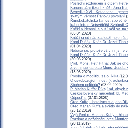
Poslední rozloučení s otcem Petr
Kanonizační řízení kněží Jana Bul
Benedikt XVI.: Katecheze – generá
svatým věrnost Pánovu povolání
(
Římskokatolická farnost společně 
kabrioletu s Nejsvětější Svátostí O
Kněží v Neapoli slouží mši sv. na s
(05.04.2020)
Kněží si od nás zaslouží nejen úctu
Karol Dučák: Kněz Dr. Jozef Tiso n
(01.04.2020)
Nebojte se, protože všichni jsme 
Karol Dučák: Kněz Dr. Jozef Tiso n
(30.03.2020)
Prof. Mons. Petr Piťha: Jak se ch
Životní jubilea otce Mons. Josefa 
(13.03.2020)
Prosba o modlitbu za o. Nika
(12.0
O osvobozující milosti (k exhortac
Sbohem celibátu?
(03.02.2020)
P. Marian Kuffa: Říkají mi, abych n
Československý mučedník bl. Met
Odpusť si
(07.01.2020)
Otec Kuffa, liberalismus a jeho "tří
Otec Marian Kuffa a světlo do naš
(25.12.2019)
Vyjádření o. Mariana Kuffy k hla
Pozdrav a požehnání otce Montfort
(20.11.2019)
Ženatý katolický kněz přesvědčivě 