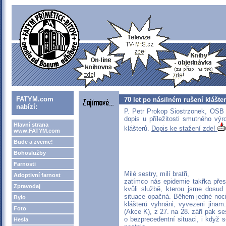
FATYM.com
70 let po násilném rušení klášte
nabízí:
P. Petr Prokop Siostrzonek, OSB 
dopis u příležitosti smutného výr
Hlavní strana
klášterů.
Dopis ke stažení zde!
www.FATYM.com
Bude a zveme!
Bohoslužby
Farnosti
Milé sestry, milí bratři,
Adoptivní farnost
zatímco nás epidemie takřka přes
Zpravodaj
kvůli službě, kterou jsme dosud 
situace opačná. Během jedné noci 
Bylo
klášterů vyhnáni, vyvezeni jinam
Foto
(Akce K), z 27. na 28. září pak se
o bezprecedentní situaci, i když 
Hesla