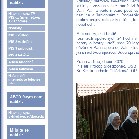
Zdislavy, patronky severních Čech:
nabízí:
70 lety svezeno velké množství ř
Dá-li Pán a bude možné pouť usku
Hlavní strana TV-
bazilice v Jablonném v Podještěd
MIS.cz (internetová
drobný projev solidarity s těmi, k
TV zdarma)
nepohodlí.
Novinky
Milé sestry, milí bratři!
MIS 1 zábava
Kéž těch společných 24 hodin v
MIS 2 vzdělání
sestry a bratry, kteří před 70 let
důvěry v Pána spolu se žalmistou
MIS 3 publicist.
jásá nad tvou spásou. Budu zpívat
MIS 4 lokální
Praha a Brno, duben 2020
Audia hudební
P. Petr Prokop Siostrzonek, OSB
Audia mluvená
Sr. Krista Ludmila Chládková, O
Naše další
internetové televize
zdarma...
ABCD.fatym.com
nabízí:
Hlavní strana
vyhledávače Abeceda
Milujte se!
nabízí: