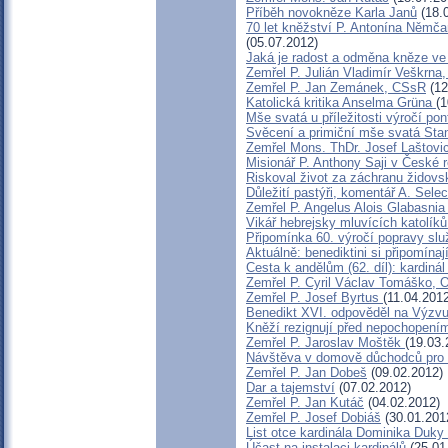
Příběh novokněze Karla Janů
(18.
70 let kněžství P. Antonína Němčan
(05.07.2012)
Jaká je radost a odměna kněze ve
Zemřel P. Julián Vladimír Veškrn
Zemřel P. Jan Zemánek, CSsR
(12
Katolická kritika Anselma Grüna
(1
Mše svatá u příležitosti výročí po
Svěcení a primiční mše svatá Sta
Zemřel Mons. ThDr. Josef Laštov
Misionář P. Anthony Saji v České r
Riskoval život za záchranu židovs
Důležití pastýři, komentář A. Sele
Zemřel P. Angelus Alois Glabasni
Vikář hebrejsky mluvících katolíků
Připomínka 60. výročí popravy sl
Aktuálně: benediktini si připomínaj
Cesta k andělům (62. díl): kardiná
Zemřel P. Cyril Václav Tomáško,
Zemřel P. Josef Byrtus
(11.04.201
Benedikt XVI. odpověděl na Výzvu
Kněží rezignují před nepochopení
Zemřel P. Jaroslav Moštěk
(19.03.
Návštěva v domově důchodců pro
Zemřel P. Jan Dobeš
(09.02.2012)
Dar a tajemství
(07.02.2012)
Zemřel P. Jan Kutáč
(04.02.2012)
Zemřel P. Josef Dobiáš
(30.01.201
List otce kardinála Dominika Duk
Účast na instalaci kardinálů
(25.01