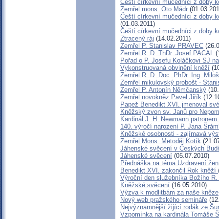
Čeští církevní mučedníci z doby k
Zemřel mons. Oto Mádr
(01.03.201
Čeští církevní mučedníci z doby k
(01.03.2011)
Čeští církevní mučedníci z doby 
Ztracený ráj
(14.02.2011)
Zemřel P. Stanislav PRAVEC
(26.0
Zemřel R. D. ThDr. Josef PACAL
(
Pořad o P. Josefu Koláčkovi SJ n
Vykonstruovaná obvinění kněží
(10
Zemřel R. D. Doc. PhDr. Ing. Mil
Zemřel mikulovský probošt - Stani
Zemřel P. Antonín Němčanský
(10.
Zemřel novokněz Pavel Jiřík
(12.1
Papež Benedikt XVI. jmenoval sv
Kněžský zvon sv. Janů pro Nepo
Kardinál J. H. Newmann patronem
140. výročí narození P. Jana Šrá
Kněžské osobnosti - zajímavá výs
Zemřel Mons. Metoděj Kotík
(21.0
Jáhenské svěcení v Českých Budě
Jáhenské svěcení
(05.07.2010)
Přednáška na téma Uzdravení žen p
Benedikt XVI. zakončil Rok kněží
Výroční den služebníka Božího R.
Kněžské svěcení
(16.05.2010)
Výzva k modlitbám za naše kněze
Nový web pražského semináře
(12
Nejvýznamnější žijící rodák ze Š
Vzpomínka na kardinála Tomáše Š