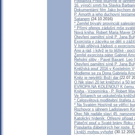
Fotbalista Philip Mulryne je jáhn
16. výročí smrti fra Slavka Barbar
Dokumentární film Jako bychom dn
P. Amorth a jeho duchovní testamen
Satanem
(24.10.2016)
* Zemřel bývalý provinciál salesi
* Přímý přenos zádušní mše svaté
Nová kniha: Robert Maria Maye
Otevření pamětní síně P. Jana Bul
Exorcista v zácviku se dělí o záž
V Itálii přibývá žádostí o exorcism
Ano a rád, i když je to těžké - po
Zemřel exorcista páter Gabriel Am
Řeholní sliby - Pavel Baxant, Leo
Otevření pamětní síně P. Jana Bul
Kněžská pouť 2016 v Kostelním V
Modleme se za Dona Gabriela Amo
Kněz je největší Boží dar
(22.07.2
O.Nik slaví 20 let kněžství a 50 let
EVROPA NA KOLENOU? K čemu kul
Kniha - Vzpomínka - P. Robert Ma
Ve Štítarech se uskutečnila kněžs
* Celosvětová modlitební štafeta z
* Na Svatém Hostýně se věřící bu
Rozhovor s jáhnem Ladislavem K
Otec Nik nadále slaví 45. narozeni
Katolický týdeník: Otřesný případ z
Páteční pouť u Svaté brány Roku 
Popularita ďábelských her roste. Ex
I kněží mohou vyhořet
(30.12.2015