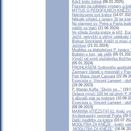
Když kněz žehná
(06.01.2025)
Pozvání na zahájení výstavy o kně
MÝTUS O PEDOFILNÍCH KNĚŽÍCH -
Nekritizujme své kněze
(14.07.202
Několik střípků z oslavy 30 let kn
Na slavnost sv. Petra a Pavla bu
rodišti ve Valči
(21.06.2024)
Ve středu života kněze je kříž, Eu
Ježíš, nejvyšší a věčný velekněz 
Biskup Strickland: Kněží si musí os
Ježíšovi
(21.01.2024)
Modlitba za blahořečení P. Ignác
Bulletin o tom, jak věřili
(05.01.202
Výročí od smrti služebníka Božíh
(05.01.2024)
PROHLÁŠENÍ Světového apoštolá
Zajímavý článek o misionáři v Par
Petr Maria Josef Cassant
(22.09.2
Exorcista o. Vincent Lampert - úloh
(19.09.2023)
P. Marián Kuffa: "Divím se..."
(19.
Oslava výročí 100 let od úmrtí P. 
6 důvodů stát se knězem
(10.09.2
Exorcista o. Vincent Lampert - úloh
(09.09.2023)
MARIINA VÍTĚZSTVÍ 61: Kněz vyprá
Arcibiskupský seminář Praha
(20.0
Další modlitby za kněze
(03.07.20
MODLITBA ZA KNĚZE - kněží velmi
„MODLITBA ZA KNĚZE“
(18.06.20