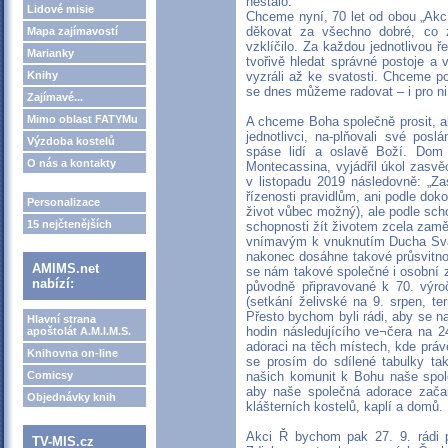
nestalo.
Lidové misie
Chceme nyní, 70 let od obou „Ak
děkovat za všechno dobré, co z 
Mapa zajímavostí
vzklíčilo. Za každou jednotlivou ř
Marianky
tvořivě hledat správné postoje a
Knihy
vyzráli až ke svatosti. Chceme p
se dnes můžeme radovat – i pro ni 
Zajímavé...
Mimo oblast FATYMu
A chceme Boha společně prosit, a
jednotlivci, na-plňovali své pos
Výzdoba kostelů
spáse lidí a oslavě Boží. Dom 
O nás a kontakty
Montecassina, vyjádřil úkol zasv
v listopadu 2019 následovně: „Z
řízenosti pravidlům, ani podle dok
Personalizace
život vůbec možný), ale podle sch
15 nejčtenějších
schopnosti žít životem zcela zamě
vnímavým k vnuknutím Ducha Svaté
nakonec dosáhne takové průsvitno
AMIMS.net
se nám takové společné i osobní z
nabízí:
původně připravované k 70. výro
(setkání želivské na 9. srpen, t
Přesto bychom byli rádi, aby se n
Hlavní strana
hodin následujícího ve¬čera na 2
apoštolát A.M.I.M.S.
adoraci na těch místech, kde právě
Knihovna on-line
se prosím do sdílené tabulky ta
Comicsy
našich komunit k Bohu naše spole
aby naše společná adorace zača
Objednávky knih
klášterních kostelů, kaplí a domů.
Akci Ř bychom pak 27. 9. rádi 
TV-MIS.cz