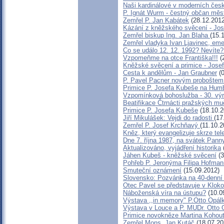
Naši kardinálové v moderních čes
P. Ignát Wurm - čestný občan měs
Zemřel P. Jan Kabátek
(28.12.2012
Kázání z kněžského svěcení - Jo
Zemřel biskup Ing. Jan Blaha
(15.
Zemřel vladyka Ivan Ljavinec, eme
Co se událo 12. 12. 1992? Neví
Vzpomeňme na otce Františka!!!
(
Kněžské svěcení a primice - Jose
Cesta k andělům - Jan Graubner
(0
P. Pavel Pacner novým proboštem
Primice P. Josefa Kubeše na Humb
Vzpomínková bohoslužba - 30. výr
Beatifikace Čtrnácti pražských mu
Primice P. Josefa Kubeše
(18.10.2
Jiří Mikulášek: Vejdi do radosti
(17
Zemřel P. Josef Krchňavý
(11.10.2
Kněz, který evangelizuje skrze t
Dne 7. října 1987, na svátek Pann
Aktualizováno, vyjádření historika
Jáhen Kubeš - kněžské svěcení
(3
Pohřeb P. Jeronýma Filipa Hofma
Smuteční oznámení
(15.09.2012)
Slovensko: Pozvánka na 40-denní 
Otec Pavel se představuje v Klok
Náboženská víra na ústupu?
(10.0
Výstava ,,in memory" P.Otto Opál
Výstava v Louce a P. MUDr. Otto 
Primice novokněze Martina Kohou
Zemřel Mons. Jan Kutáč
(18.07.20