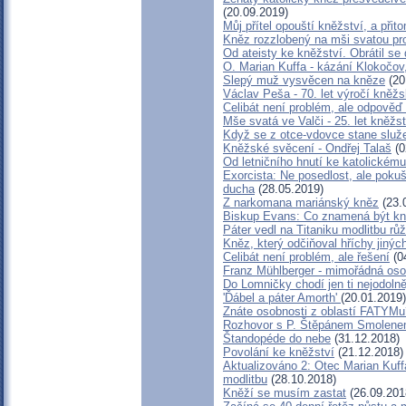
(20.09.2019)
Můj přítel opouští kněžství, a při
Kněz rozzlobený na mši svatou pro
Od ateisty ke kněžství. Obrátil se 
O. Marian Kuffa - kázání Klokočov
Slepý muž vysvěcen na kněze
(20
Václav Peša - 70. let výročí kně
Celibát není problém, ale odpověď
Mše svatá ve Valči - 25. let kněž
Když se z otce-vdovce stane služe
Kněžské svěcení - Ondřej Talaš
(0
Od letničního hnutí ke katolickému
Exorcista: Ne posedlost, ale poku
ducha
(28.05.2019)
Z narkomana mariánský kněz
(23.
Biskup Evans: Co znamená být k
Páter vedl na Titaniku modlitbu rů
Kněz, který odčiňoval hříchy jinýc
Celibát není problém, ale řešení
(0
Franz Mühlberger - mimořádná osob
Do Lomničky chodí jen ti nejodolně
'Ďábel a páter Amorth'
(20.01.2019)
Znáte osobnosti z oblastí FATYMu
Rozhovor s P. Štěpánem Smolenem
Štandopéde do nebe
(31.12.2018)
Povolání ke kněžství
(21.12.2018)
Aktualizováno 2: Otec Marian Kuf
modlitbu
(28.10.2018)
Kněží se musím zastat
(26.09.201