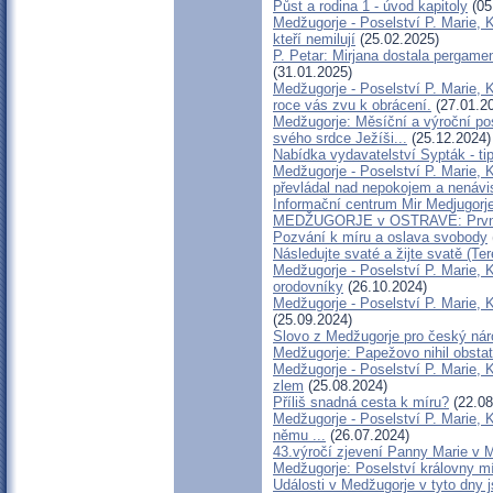
Půst a rodina 1 - úvod kapitoly
(05
Medžugorje - Poselství P. Marie, K
kteří nemilují
(25.02.2025)
P. Petar: Mirjana dostala pergame
(31.01.2025)
Medžugorje - Poselství P. Marie, 
roce vás zvu k obrácení.
(27.01.2
Medžugorje: Měsíční a výroční pos
svého srdce Ježíši...
(25.12.2024)
Nabídka vydavatelství Sypták - ti
Medžugorje - Poselství P. Marie, K
převládal nad nepokojem a nenávis
Informační centrum Mir Medjugorj
MEDŽUGORJE v OSTRAVĚ: První m
Pozvání k míru a oslava svobody
Následujte svaté a žijte svatě (T
Medžugorje - Poselství P. Marie, K
orodovníky
(26.10.2024)
Medžugorje - Poselství P. Marie, 
(25.09.2024)
Slovo z Medžugorje pro český nár
Medžugorje: Papežovo nihil obstat
Medžugorje - Poselství P. Marie, 
zlem
(25.08.2024)
Příliš snadná cesta k míru?
(22.08
Medžugorje - Poselství P. Marie, 
němu ...
(26.07.2024)
43.výročí zjevení Panny Marie v 
Medžugorje: Poselství královny mí
Události v Medžugorje v tyto dny 