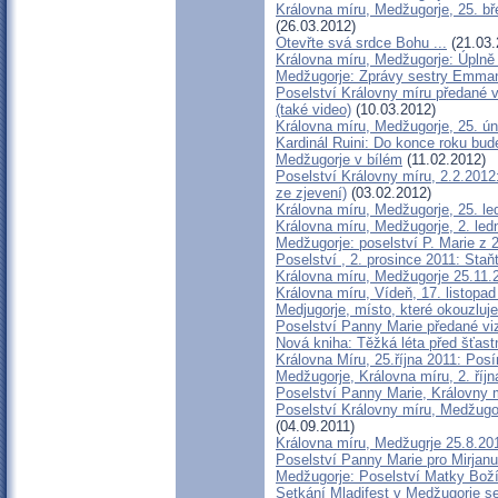
Královna míru, Medžugorje, 25. bř
(26.03.2012)
Otevřte svá srdce Bohu ...
(21.03.
Královna míru, Medžugorje: Úplně
Medžugorje: Zprávy sestry Emma
Poselství Královny míru předané v
(také video)
(10.03.2012)
Královna míru, Medžugorje, 25. ú
Kardinál Ruini: Do konce roku bu
Medžugorje v bílém
(11.02.2012)
Poselství Královny míru, 2.2.2012
ze zjevení)
(03.02.2012)
Královna míru, Medžugorje, 25. le
Královna míru, Medžugorje, 2. ledn
Medžugorje: poselství P. Marie z 
Poselství , 2. prosince 2011: St
Královna míru, Medžugorje 25.11.2
Královna míru, Vídeň, 17. listopa
Medjugorje, místo, které okouzluje
Poselství Panny Marie předané viz
Nová kniha: Těžká léta před šťas
Královna Míru, 25.října 2011: Pos
Medžugorje, Královna míru, 2. říj
Poselství Panny Marie, Královny 
Poselství Královny míru, Medžugorj
(04.09.2011)
Královna míru, Medžugrje 25.8.201
Poselství Panny Marie pro Mirjanu
Medžugorje: Poselství Matky Bož
Setkání Mladifest v Medžugorje se 