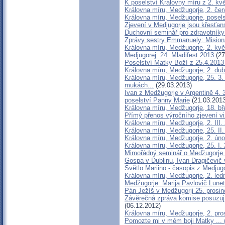
K poselství Královny míru z 2. kv
Královna míru, Medžugorje, 2. č
Královna míru, Medžugorje, posel
Zjevení v Medjugorje jsou křesťan
Duchovní seminář pro zdravotníky
Zprávy sestry Emmanuely: Misioná
Královna míru, Medžugorje, 2. květ
Medjugorej: 24. Mladifest 2013
(27
Poselství Matky Boží z 25.4.201
Královna míru, Medžugorje, 2. du
Královna míru, Medžugorje, 25. 3
mukách...
(29.03.2013)
Ivan z Medžugorje v Argentině 4. 
poselství Panny Marie
(21.03.2013
Královna míru, Medžugorje, 18. bře
Přímý přenos výročního zjevení v
Královna míru, Medžugorje, 2. III.
Královna míru, Medžugorie, 25. II. 
Královna míru, Medžugorje, 2. ún
Královna míru, Medžugorje, 25. I. 
Mimořádný seminář o Medžugorje a
Gospa v Dublinu, Ivan Dragičevič v
Světlo Mariino - časopis z Medjug
Královna míru, Medžugorje, 2. le
Medžugorje: Marija Pavlovič Lune
Pán Ježíš v Medžugorji 25. prosin
Závěrečná zpráva komise posuzují
(06.12.2012)
Královna míru, Medžugorje, 2. pro
Pomozte mi v mém boji Matky ... 