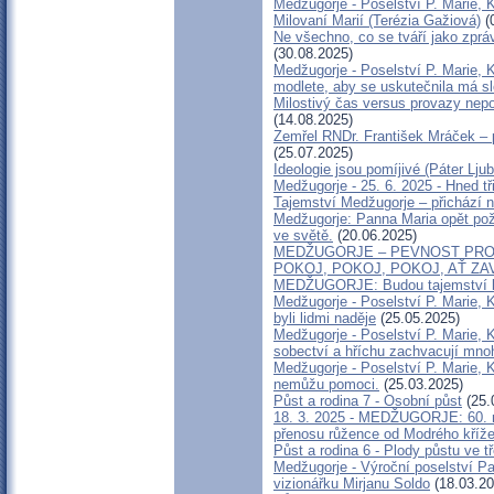
Medžugorje - Poselství P. Marie, K
Milovaní Marií (Terézia Gažiová)
(
Ne všechno, co se tváří jako zprá
(30.08.2025)
Medžugorje - Poselství P. Marie, 
modlete, aby se uskutečnila má s
Milostivý čas versus provazy nep
(14.08.2025)
Zemřel RNDr. František Mráček – p
(25.07.2025)
Ideologie jsou pomíjivé (Páter Lju
Medžugorje - 25. 6. 2025 - Hned tř
Tajemství Medžugorje – přichází 
Medžugorje: Panna Maria opět pož
ve světě.
(20.06.2025)
MEDŽUGORJE – PEVNOST PRO
POKOJ, POKOJ, POKOJ, AŤ Z
MEDŽUGORJE: Budou tajemství 
Medžugorje - Poselství P. Marie, 
byli lidmi naděje
(25.05.2025)
Medžugorje - Poselství P. Marie, 
sobectví a hříchu zachvacují mno
Medžugorje - Poselství P. Marie, 
nemůžu pomoci.
(25.03.2025)
Půst a rodina 7 - Osobní půst
(25.
18. 3. 2025 - MEDŽUGORJE: 60. n
přenosu růžence od Modrého kříž
Půst a rodina 6 - Plody půstu ve t
Medžugorje - Výroční poselství Pa
vizionářku Mirjanu Soldo
(18.03.20