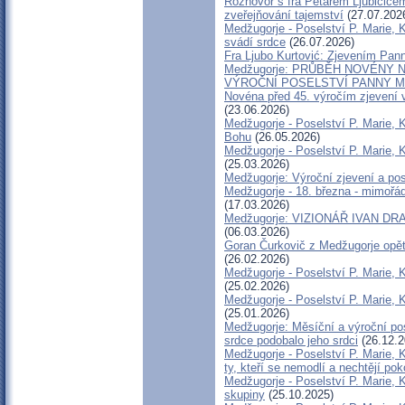
Rozhovor s fra Petarem Ljubičićem
zveřejňování tajemství
(27.07.202
Medžugorje - Poselství P. Marie, K
svádí srdce
(26.07.2026)
Fra Ljubo Kurtović: Zjevením Pan
Medžugorje: PRŮBĚH NOVÉNY 
VÝROČNÍ POSELSTVÍ PANNY M
Novéna před 45. výročím zjevení v 
(23.06.2026)
Medžugorje - Poselství P. Marie, K
Bohu
(26.05.2026)
Medžugorje - Poselství P. Marie, 
(25.03.2026)
Medžugorje: Výroční zjevení a pos
Medžugorje - 18. března - mimořád
(17.03.2026)
Medžugorje: VIZIONÁŘ IVAN D
(06.03.2026)
Goran Čurkovič z Medžugorje opět 
(26.02.2026)
Medžugorje - Poselství P. Marie, 
(25.02.2026)
Medžugorje - Poselství P. Marie, K
(25.01.2026)
Medžugorje: Měsíční a výroční pos
srdce podobalo jeho srdci
(26.12.2
Medžugorje - Poselství P. Marie, 
ty, kteří se nemodlí a nechtějí pok
Medžugorje - Poselství P. Marie, K
skupiny
(25.10.2025)