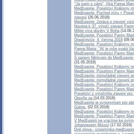
"Já jsem s vámi", říká Panna Mar
Medžugorje, Poselství Královny m
Medžugorje: Pochod míru + Poselst
zjevení
(26.06.2018)
Medžugorje: Zpráva o zjevení vizi
Novéna k 37. výročí zjevení Pann
Mějte více důvěry V Boha
(14.06.
Medžugorje: Poselství Panny Marie
Dragičeviće, 4. června 2018
(09.06
Medžugorje, Poselství Královny m
Panna Maria: "Ať je mše svatá Va
Medžugorje, Poselství Panny Mari
S panem Němcem do Medžugorje v r
(31.05.2018)
Medžugorje, Poselství Královny m
Medžugorje, Poselství Panny Mari
Medžugorje: mimořádné zjevení pro
Medžugorje: mimořádné zjevení pro
Medžugorje, Poselství Královny m
Medžugorje, Poselství Panny Mari
Poselství z výročního zjevení pro 
Otevřte se
(14.03.2018)
Medžugorje je synonymum pro obrác
Golino.
(02.03.2018)
Medžugorje, Poselství Královny mí
Medžugorje, Poselství Panny Mari
V Medžugorji se vracíme ke svým
Johannesem Mixou)
(17.02.2018)
Dvě slova - vzpomínka medžugorsk
významným mariologem o. Lauren