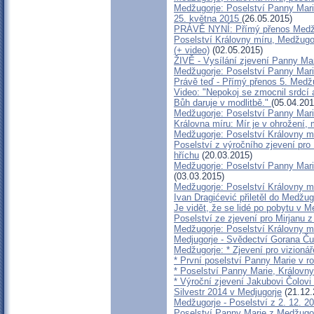
Medžugorje: Poselství Panny Mari
25. května 2015
(26.05.2015)
PRÁVĚ NYNÍ: Přímý přenos Medžu
Poselství Královny míru, Medžugor
(+ video)
(02.05.2015)
ŽIVĚ - Vysílání zjevení Panny Mar
Medžugorje: Poselství Panny Mar
Právě teď - Přímý přenos 5. Med
Video: "Nepokoj se zmocnil srdcí a
Bůh daruje v modlitbě."
(05.04.201
Medžugorje: Poselství Panny Mari
Královna míru: Mír je v ohrožení, 
Medžugorje: Poselství Královny mí
Poselství z výročního zjevení pro 
hříchu
(20.03.2015)
Medžugorje: Poselství Panny Marie
(03.03.2015)
Medžugorje: Poselství Královny mí
Ivan Dragićević přiletěl do Medžug
Je vidět, že se lidé po pobytu v 
Poselství ze zjevení pro Mirjanu z
Medžugorje: Poselství Královny mí
Medjugorje - Svědectví Gorana Čur
Medžugorje: * Zjevení pro vizioná
* První poselství Panny Marie v ro
* Poselství Panny Marie, Královny
* Výroční zjevení Jakubovi Čolovi 
Silvestr 2014 v Medjugorje
(21.12.
Medžugorje - Poselství z 2. 12. 2
Poselství Panny Marie z Medžugor