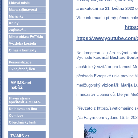
Lidové misie
a uskuteční se 21. května 2022 o
Mapa zajímavostí
Marianky
Více informací i přímý přenos nal
Knihy
https:
Zajímavé...
Mimo oblast FATYMu
https://www.youtube.co
Výzdoba kostelů
O nás a kontakty
Na kongresu k nám svými katec
Východu
kardinál Bechare Boutr
Personalizace
apoštolský vizitátor pro farnost 
15 nejčtenějších
předseda Evropské unie provinciá
AMIMS.net
medžugorský
vizionáři: Marija L
nabízí:
i množství Libanonců, kterým Među
Hlavní strana
apoštolát A.M.I.M.S.
Převzato z
https://svetlomariino.s
Knihovna on-line
Comicsy
(Na Fatym.com vydáno 16. 5. 202
Objednávky knih
TV-MIS.cz