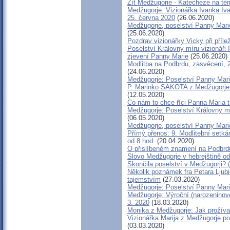
Žít Medžugorie - Katecheze na t
Medžugorje: Vizionářka Ivanka Iva
25. června 2020
(26.06.2020)
Medžugorje, poselství Panny Marie
(25.06.2020)
Pozdrav vizionářky Vicky při přílež
Poselství Královny míru vizionáři 
zjevení Panny Marie
(25.06.2020)
Modlitba na Podbrdu, zasvěcení, 24
(24.06.2020)
Medžugorje: Poselství Panny Mari
P. Marinko SAKOTA z Medžugorje:
(12.05.2020)
Co nám to chce říci Panna Maria 
Medžugorje: Poselství Královny mí
(06.05.2020)
Medžugorje, poselství Panny Mari
Přímý přenos: 9. Modlitební setkán
od 8 hod.
(20.04.2020)
O přislíbeném znamení na Podbrd
Slovo Medžugorje v hebrejštině od
Skončila poselství v Medžugorji? (
Několik poznámek fra Petara Ljub
tajemstvím
(27.03.2020)
Medžugorje: Poselství Panny Mari
Medžugorje: Výroční (narozeninové
3. 2020
(18.03.2020)
Monika z Medžugorje: Jak prožíva
Vizionářka Marija z Medžugorje po
(03.03.2020)