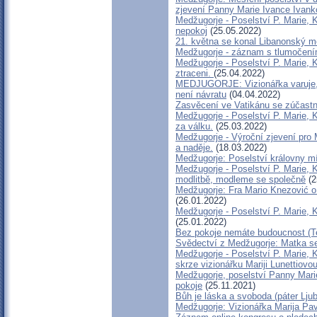
zjevení Panny Marie Ivance Ivank
Medžugorje - Poselství P. Marie, K
nepokoj
(25.05.2022)
21. května se konal Libanonský m
Medžugorje - záznam s tlumočen
Medžugorje - Poselství P. Marie, K
ztraceni.
(25.04.2022)
MEDJUGORJE: Vizionářka varuje, ž
není návratu
(04.04.2022)
Zasvěcení ve Vatikánu se zúčastni
Medžugorje - Poselství P. Marie, K
za válku.
(25.03.2022)
Medžugorje - Výroční zjevení pro 
a naděje.
(18.03.2022)
Medžugorje: Poselství královny mí
Medžugorje - Poselství P. Marie, 
modlitbě, modleme se společně
(2
Medžugorje: Fra Mario Knezović o 
(26.01.2022)
Medžugorje - Poselství P. Marie, 
(25.01.2022)
Bez pokoje nemáte budoucnost (T
Svědectví z Medžugorje: Matka se
Medžugorje - Poselství P. Marie, 
skrze vizionářku Mariji Lunettiovo
Medžugorje, poselství Panny Marie
pokoje
(25.11.2021)
Bůh je láska a svoboda (páter Lj
Medžugorje: Vizionářka Marija Pav