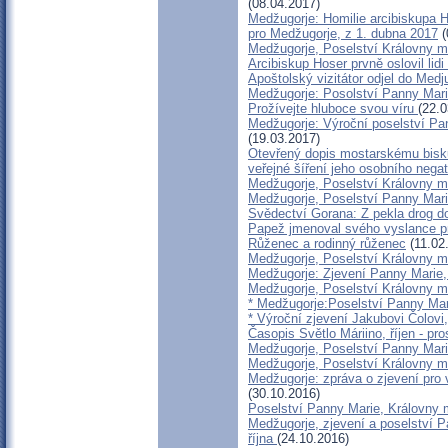
(08.04.2017)
Medžugorje: Homilie arcibiskupa 
pro Medžugorje, z 1. dubna 2017
(
Medžugorje, Poselství Královny m
Arcibiskup Hoser prvně oslovil lidi
Apoštolský vizitátor odjel do Medj
Medžugorje: Posolství Panny Mari
Prožívejte hluboce svou víru
(22.0
Medžugorje: Výroční poselství Pan
(19.03.2017)
Otevřený dopis mostarskému bisk
veřejné šíření jeho osobního nega
Medžugorje, Poselství Královny mí
Medžugorje, Poselství Panny Mari
Svědectví Gorana: Z pekla drog d
Papež jmenoval svého vyslance p
Růženec a rodinný růženec
(11.02
Medžugorje, Poselství Královny m
Medžugorje: Zjevení Panny Marie,
Medžugorje, Poselství Královny mí
* Medžugorje:Poselství Panny Mari
* Výroční zjevení Jakubovi Čolovi
Časopis Světlo Máriino, říjen - pr
Medžugorje, Poselství Panny Marie
Medžugorje, Poselství Královny m
Medžugorje: zpráva o zjevení pro 
(30.10.2016)
Poselství Panny Marie, Královny m
Medžugorje, zjevení a poselství P
října
(24.10.2016)