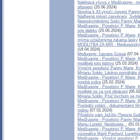
Naléhavá výzva z Medžugorje - mo
připojení
(20.06.2024)
Novéna k 43.výročí zjevení Panny
Nádherná milost zasvěcení, Svěde
Neposkvrněnému Srdci Panny Mar
Medžugorje - Poselství P. Marie, K
jste daleko
(25.05.2024)
Medžugorje - Poselství P. Marie, 
mýma vztaženýma rukama lásky
(
MODLITBA ZA MÍR - Medjugorský 
(18.04.2024)
Međugorje: časopis Gospa
(07.04.
Medžugorje - Poselství P. Marie, 
modliteb toto lidstvo
(25.03.2024)
Výroční poselství Panny Marie, Kr
Mirjanu Soldo: Láskou pomáháte 
Medžugorje - Poselství P. Marie, 
mnohá srdce
(25.02.2024)
Medžugorje - Poselství P. Marie, 
modlete se za své obrácení
(05.02
Mirjana Soldo: Proč bychom se mě
Medžugorje - Poselství P. Marie, 
Poslední volání - dokumentární f
rodinu
(07.01.2024)
Přináším vám Ježíše (Terezie Gaž
Medžugorje - Poselství Panny Mari
Mariju Lunetti: Neolitujete...
(01.01
Medžugorje - Poselství P. Marie, K
vizionářce Mariji Pavlović Lunettii
Medžugorje - Výroční poselství P.