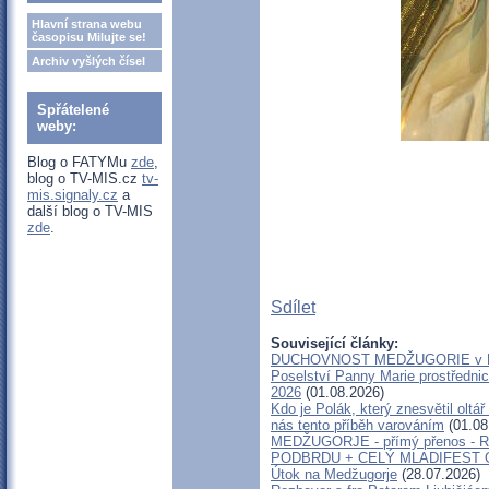
Hlavní strana webu
časopisu Milujte se!
Archiv vyšlých čísel
Spřátelené
weby:
Blog o FATYMu
zde
,
blog o TV-MIS.cz
tv-
mis.signaly.cz
a
další blog o TV-MIS
zde
.
Sdílet
Související články:
DUCHOVNOST MEDŽUGORIE v 
Poselství Panny Marie prostřednic
2026
(01.08.2026)
Kdo je Polák, který znesvětil oltá
nás tento příběh varováním
(01.08
MEDŽUGORJE - přímý přenos - 
PODBRDU + CELÝ MLADIFEST O
Útok na Medžugorje
(28.07.2026)