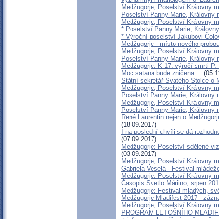
Medžugorje, Poselství Královny mí
Poselství Panny Marie, Královny m
Medžugorje, Poselství Královny mí
* Poselství Panny Marie, Královny
* Výroční poselství Jakubovi Čolo
Medžugorje - místo nového probo
Medžugorje, Poselství Královny mí
Poselství Panny Marie, Královny m
Medžugorje: K 17. výročí smrti P. 
Moc satana bude zničena ...
(05.1
Státní sekretář Svatého Stolce o 
Medžugorje, Poselství Královny mí
Poselství Panny Marie, Královny m
Medžugorje, Poselství Královny mír
Poselství Panny Marie, Královny m
René Laurentin nejen o Medžugorje
(18.09.2017)
I na poslední chvíli se dá rozhodn
(07.09.2017)
Medžugorje: Poselství sdělené vizi
(03.09.2017)
Medžugorje, Poselství Královny mí
Gabriela Veselá - Festival mládež
Medžugorje: Poselství Královny mí
Časopis Svetlo Máriino, srpen 201
Medžugorje: Festival mladých, sv
Medžugorje Mladifest 2017 - záz
Medžugorje, Poselství Královny mí
PROGRAM LETOŠNÍHO MLADIFES