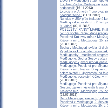
Zjevení v Medžugorji stále nepotv
Fra Jozo Zovko: Medžugorje je ves
nedocenili!
(16.11.2013)
Exorcista o. Amorth: "Ignorovat z
neodpustitelné."
(11.11.2013)
Nuncius v USA píše biskupské ko
Medžugorské poselství z 2. listo
(+ video)
(02.11.2013)
POSELSTVÍ PANNY MARIE, Královn
Svítící socha Panny Marie předá
Poselství Královny míru z Medžugo
Královna míru, Medžugorje, 25. zá
(26.09.2013)
Socha v Medžugorji svítila již dru
Vyjádřila se k událostem vizionář
Medžugorský - modlitební program
Medžugorje: Socha Gospy začala v
Medžugorje: Zjevení pro vizionáře
Medžugorje: Poselství pro Mirjanu,
Královna míru Ivanovi Dragicevic:
celém světě! + Upozornění na fal
Medžugorje, poselství Královny mí
(26.08.2013)
Medžugorje, Poselství pro Mirjanu
Gospino zjevení vizionáři Ivanu Dr
Královna míru, Medžugorje, 25. če
(28.07.2013)
Dar z Medugorje (svědectví) - do
Poselství z Medžugorje, 2. červe
Královna míru, Medžugorje 25. 6. 2