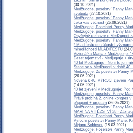
Záznam online kongresu o plodech
(30.10.2021)
Medžugorje, poselství Panny Marie,
svoboda
(27.10.2021)
Medžugorje, poselství Panny Marie,
čeká vás věčnost
(26.09.2021)
Medžugorje, Poselství Panny Marie
Medžugorje, poselství Panny Mari
Obyčejný rozhovor o Medžugorii 
Medžugorje, poselství Panny Mari
* Mladifestu se zúčastní významní
mimořádnosti MLADIFESTU
(24.0
Vizionářka Marija z Medžugorje: "P
Deset tajemství - Medjugorje + úry
40 let Medžugorje - Není to jen m
Stane se v Medžugorji v době 40.
Medžugorje, 2x poselství Panny Ma
(26.06.2021)
Novéna k 40. VÝROČÍ zjevení Pann
(14.06.2021)
40 let zjevení v Medžugorje: Pod
Medžugorje, poselství Panny Marie
Právě probíhá 2. online kongres v
připojení + program
(26.05.2021)
Medžugorje, poselství Panny Mari
MARIINA VÍTĚZSTVÍ 38 - Zázraky
Medžugorje: Poselství Panny Mari
Výroční poselství Panny Marie, Kr
Mirjanu Soldovou
(18.03.2021)
Medžugorje: Poselství Panny Mari