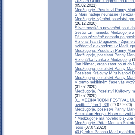
Záznam Online kongresu na téma "
(05.02.2021)
Medžugorje: Poselství Panny Mari
S Marií naděje neuhasne (Terézia
Medžugorje, výroční poselství pro
(26.12.2020)
Silvestrovská a novoroční pouť d
Sestra Emmanuela: Medžugorje a 
Děloha zázračně dorostla po pros
Vizionář Ivan Dragičevič - Žijeme 
svědectví o exorcizmu v Medžugo
Medžugorje: Poselství Panny Marie
Medžugorje, poselství Panny Marie
Vizionářka Ivanka z Medžugorje
(1
Jan Němec, organizátor poutí do 
Medžugorje, poselství Panny Marie
Poselství Královny Míru Ivanovi D
Medžugorje, poselství Panny Mari
V tomto neklidném čase vás vyzýv
(31.07.2020)
Medžugorje, Poselství Královny mí
(31.07.2020)
31. MEZINÁRODNÍ FESTIVAL MLAD
uvidíte!" (Jan 1, 39)
(29.07.2020)
Medžugorje, poselství Panny Mari
Arcibiskup Henryk Hoser se vrátil
* Medžugorje má nového biskupa 
Medžugorje: Páter Marinko Šakota 
letos
(07.07.2020)
40-tý rok s Pannou Marií (nabídka