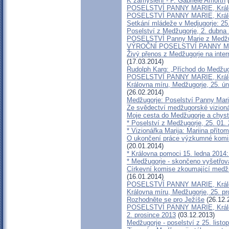
K zamyšlení - P. Gabriele Amorth
(
POSELSTVÍ PANNY MARIE, Králov
POSELSTVÍ PANNY MARIE, Králo
Setkání mládeže v Medjugorje: 25.
Poselství z Medžugorje, 2. dubna
POSELSTVÍ Panny Marie z Medžug
VÝROČNÍ POSELSTVÍ PANNY MARI
Živý přenos z Medžugorje na inte
(17.03.2014)
Rudolph Karg: „Příchod do Medžugo
POSELSTVÍ PANNY MARIE, Králov
Královna míru, Medžugorje, 25. ún
(26.02.2014)
Medžugorje: Poselství Panny Mari
Ze svědectví medžugorské vizion
Moje cesta do Medžugorje a chyst
* Poselství z Medžugorje, 25. 01.
* Vizionářka Marija: Mariina přít
O ukončení práce výzkumné komise
(20.01.2014)
* Královna pomoci 15. ledna 2014
* Medžugorje - skončeno vyšetřov
Církevní komise zkoumající medžu
(16.01.2014)
POSELSTVÍ PANNY MARIE, Králov
Královna míru, Medžugorje, 25. pr
Rozhodněte se pro Ježíše
(26.12.
POSELSTVÍ PANNY MARIE, Králo
2. prosince 2013
(03.12.2013)
Medžugorje - poselství z 25. list