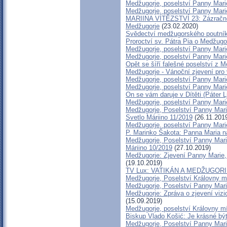
Medžugorje, poselství Panny Marie
Medžugorje, poselství Panny Marie
MARIINA VÍTĚZSTVÍ 23: Zázračné o
Medžugorje
(23.02.2020)
Svědectví medžugorského poutníka
Proroctví sv. Pátra Pia o Medžugor
Medžugorje, poselství Panny Marie
Medžugorje, poselství Panny Marie
Opět se šíří falešné poselství z 
Medžugorje - Vánoční zjevení pro 
Medžugorje, poselství Panny Marie
Medžugorje, poselství Panny Marie
On se vám daruje v Dítěti (Páter 
Medžugorje, poselství Panny Marie
Medžugorje, Poselství Panny Marie
Svetlo Máriino 11/2019
(26.11.201
Medžugorje, poselství Panny Marie
P. Marinko Šakota: Panna Maria 
Medžugorje, Poselství Panny Marie
Máriino 10/2019
(27.10.2019)
Medžugorje: Zjevení Panny Marie, 
(19.10.2019)
TV Lux: VATIKÁN A MEDŽUGOR
Medžugorje, Poselství Královny mí
Medžugorje, Poselství Panny Marie
Medžugorje: Zpráva o zjevení vizio
(15.09.2019)
Medžugorje, poselství Královny mí
Biskup Vlado Košić: Je krásné být
Medžugorje, Poselství Panny Mari