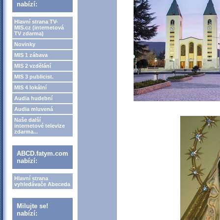
nabízí:
Hlavní strana TV-
MIS.cz (internetová
TV zdarma)
Novinky
MIS 1 zábava
MIS 2 vzdělání
MIS 3 publicist.
MIS 4 lokální
Audia hudební
Audia mluvená
Naše další
internetové televize
zdarma...
ABCD.fatym.com
nabízí:
Hlavní strana
vyhledávače Abeceda
Milujte se!
nabízí: