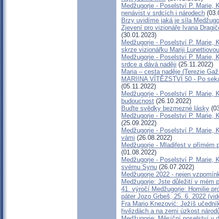
Medžugorje - Poselství P. Marie, 
nenávist v srdcích i národech
(03.
Brzy uvidíme jaká je síla Medžugo
Zjevení pro vizionáře Ivana Dragič
(30.01.2023)
Medžugorje - Poselství P. Marie, 
skrze vizionářku Mariji Lunettiovo
Medžugorje - Poselství P. Marie, K
srdce a dává naději
(25.11.2022)
Maria – cesta naděje (Terezie Gaž
MARIINA VÍTĚZSTVÍ 50 - Po sekán
(05.11.2022)
Medžugorje - Poselství P. Marie, 
budoucnost
(26.10.2022)
Buďte svědky bezmezné lásky
(03
Medžugorje - Poselství P. Marie, 
(25.09.2022)
Medžugorje - Poselství P. Marie, K
vámi
(26.08.2022)
Medžugorje - Mladifest v přímém 
(01.08.2022)
Medžugorje - Poselství P. Marie, 
svému Synu
(26.07.2022)
Medžugorje 2022 - nejen vzpomínk
Medžugorje: Jste důležití v mém p
41. výročí Medžugorje: Homilie pr
páter Jozo Grbeš, 25. 6. 2022 (vi
Fra Mario Knezović: Ježíš učední
hvězdách a na zemi úzkost národů 
Medžugorje: Měsíční poselství v d