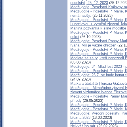
poselství, 25. 12. 2023
(25.12.202
Medžugorje, Poselství Královny mí
Medžugorje - Poselství P. Marie, K
nemá naději.
(25.11.2023)
Medžugorje - Poselství P. Marie, K
Lunettiovou + výroční zjevení Jak
Mariina pozvánka k silné modlitbě
Medžugorje - Poselství P. Marie, K
pokoj
(26.10.2023)
Medžugorje: Poselství Panny Marie
Ivana: Mír je vážně ohrožen
(22.10
Medžugorje - Poselství P. Marie, 
Medžugorje - Poselství P. Marie, 
Modlete se za ty, kteří nepoznali 
(05.08.2023)
Medžugorje: 34. Mladifest 2023 - 
Medžugorje - Poselství P. Marie, 
Medžugorje: 26.7. se bude konat ti
(24.07.2023)
Matka a útočiště (Terezia Gažiová
Medžugorje - Mimořádné zjevení Iv
zjevení vizionářce Ivance Elezové
Medžugorje - Poselství Panny Mari
přírody
(26.05.2023)
Medžugorje - Poselství P. Marie, 
Medžugorje - Poselství P. Marie, 
Medžugorje: Výroční poselství Pan
března 2023
(18.03.2023)
Medžugorje - Poselství P. Marie, 
Nejvyššího mír.
(25.02.2023)