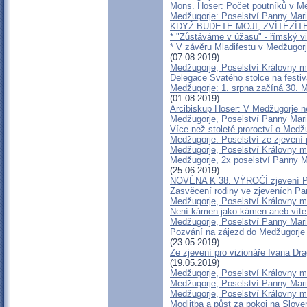
Mons. Hoser: Počet poutníků v Me
Medžugorje: Poselství Panny Marie
KDYŽ BUDETE MOJI, ZVÍTĚZÍTE (
* "Zůstáváme v úžasu" - římský vi
* V závěru Mladifestu v Medžugorj
(07.08.2019)
Medžugorje, Poselství Královny m
Delegace Svatého stolce na festi
Medžugorje: 1. srpna začíná 30. 
(01.08.2019)
Arcibiskup Hoser: V Medžugorje n
Medžugorje, Poselství Panny Mari
Více než stoleté proroctví o Med
Medžugorje: Poselství ze zjevení 
Medžugorje, Poselství Královny m
Medžugorje, 2x poselství Panny Ma
(25.06.2019)
NOVÉNA K 38. VÝROČÍ zjevení 
Zasvěcení rodiny ve zjeveních Pa
Medžugorje, Poselství Královny m
Není kámen jako kámen aneb víte 
Medžugorje, Poselství Panny Mari
Pozvání na zájezd do Medžugorje na
(23.05.2019)
Ze zjevení pro vizionáře Ivana Dr
(19.05.2019)
Medžugorje, Poselství Královny m
Medžugorje, Poselství Panny Mari
Medžugorje, Poselství Královny m
Modlitba a půst za pokoj na Slov