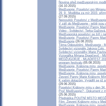
Novéna před medžugorským modlite
(16.10.2015)
Medžugorje: Poselství pro Mirjanu 
29. 9.: Modlitba za mír 2015: pří
(27.09.2015)
Nejnovější Poselství z Medžugorje
V září do Medžugorje - ještě jsou v
Medžugorje, Poselství Panny Marie
Video - Svědectví: Terka Gažiová
Medžugorská poselství se šíří i 
Medžugorje, Poselství Panny Mari
Medžugorje
(26.08.2015)
Téma Odpouštění. Medžugorie - Ml
Svědectví vizionáře Jakova Čolo.
Svědectví vizionářky Marie Pavlo
Vizionářka Mirjana Dragičevič - M
MEDŽUGORJE - MLADIFEST 2015 
program festivalu
(05.08.2015)
Medžugorje, Královna míru, posels
Medžugorje: Poselství Panny Mari
Medžugorje, Královna míru, posels
Zjevení Panny Marie Královny Mí
K vašim dotazům: Vyjádřil se již
(29.06.2015)
Poselství Královny míru v den 34.
Proč Medžugorje? - Dokument z mí
(25.06.2015)
Přednáška POUTNÍ MÍSTO MEDŽ
Film: Zjevení Královny míru v Me
Medžugorje, Královna míru, posels