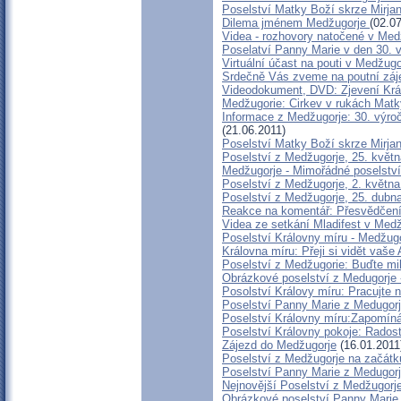
Poselství Matky Boží skrze Mirja
Dilema jménem Medžugorje
(02.0
Videa - rozhovory natočené v Med
Poselatví Panny Marie v den 30. v
Virtuální účast na pouti v Medžug
Srdečně Vás zveme na poutní záj
Videodokument, DVD: Zjevení Král
Medžugorie: Cirkev v rukách Matk
Informace z Medžugorje: 30. výro
(21.06.2011)
Poselství Matky Boží skrze Mirjan
Poselství z Medžugorje, 25. květ
Medžugorje - Mimořádné poselství
Poselství z Medžugorje, 2. květn
Poselství z Medžugorje, 25. dubn
Reakce na komentář: Přesvědčení,
Videa ze setkání Mladifest v Med
Poselství Královny míru - Medžug
Královna míru: Přeji si vidět vaš
Poselství z Medžugorie: Buďte mil
Obrázkové poselství z Medugorje 
Posolství Královy míru: Pracujte
Poselství Panny Marie z Medugorj
Poselství Královny míru:Zapomíná
Poselství Královny pokoje: Rados
Zájezd do Medžugorje
(16.01.2011
Poselství z Medžugorje na začátku
Poselství Panny Marie z Medugorj
Nejnovější Poselství z Medžugorj
Obrázkové poselství Panny Marie 