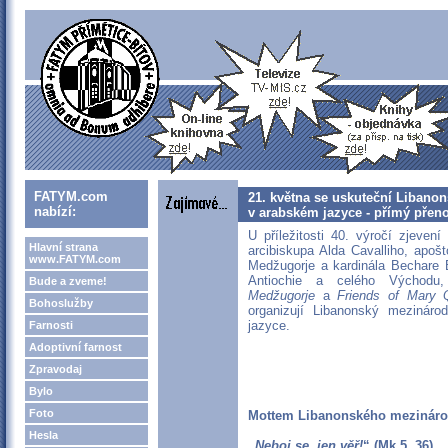
FATYM.com
21. května se uskuteční Libano
nabízí:
v arabském jazyce - přímý přen
U příležitosti 40. výročí zjeven
Hlavní strana
arcibiskupa Alda Cavalliho, apošt
www.FATYM.com
Medžugorje a kardinála Bechare B
Antiochie a celého Východu
Bude a zveme!
Medžugorje
a
Friends of Mary 
Bohoslužby
organizují Libanonský mezinár
jazyce.
Farnosti
Adoptivní farnost
Zpravodaj
Bylo
Foto
Mottem Libanonského mezináro
Hesla
„
Neboj se, jen věř!
“ (Mk 5, 36)