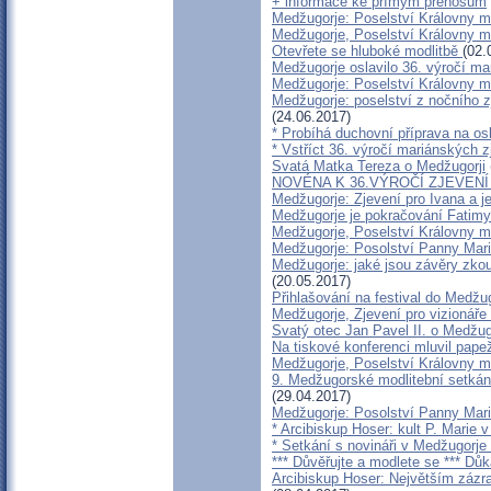
+ informace ke přímým přenosům
Medžugorje: Poselství Královny m
Medžugorje, Poselství Královny mí
Otevřete se hluboké modlitbě
(02.
Medžugorje oslavilo 36. výročí m
Medžugorje: Poselství Královny mí
Medžugorje: poselství z nočního z
(24.06.2017)
* Probíhá duchovní příprava na os
* Vstříct 36. výročí mariánských 
Svatá Matka Tereza o Medžugorji
NOVÉNA K 36.VÝROČÍ ZJEVEN
Medžugorje: Zjevení pro Ivana a j
Medžugorje je pokračování Fatimy
Medžugorje, Poselství Královny mí
Medžugorje: Posolství Panny Mari
Medžugorje: jaké jsou závěry zkou
(20.05.2017)
Přihlašování na festival do Medžu
Medžugorje, Zjevení pro vizionáře
Svatý otec Jan Pavel II. o Medžug
Na tiskové konferenci mluvil pape
Medžugorje, Poselství Královny mí
9. Medžugorské modlitební setkán
(29.04.2017)
Medžugorje: Posolství Panny Mari
* Arcibiskup Hoser: kult P. Marie 
* Setkání s novináři v Medžugorje 
*** Důvěřujte a modlete se *** Dů
Arcibiskup Hoser: Největším zázra