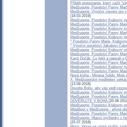
Příběh protestanta, který zažil "
Medžugorje, Poselství Panny Mari
Medžugorje: Výroční zjevení pro v
(18.03.2019)
Medžugorje, Poselství Královny m
Medžugorje, Poselství Panny Mari
Medžugorje, Poselství Královny m
Medžugorje, Poselství Panny Mari
Medžugorje, Poselství Královny m
* Poselství Panny Marie, Královny
* Výroční poselství Jakubovi Čolo
Medžugorje, Poselství Královny m
Medžugorje, Poselství Panny Marie
Karol Dučák: Co řekli a napsali o 
Medžugorje, Poselství Panny Marie
Medžugorje, Poselství Královny mír
Medžugorje, Poselství Panny Marie
Nová kniha - Mirjana Soldo: Moje 
X. Medžugorské modlitební setkán
(13.09.2018)
Dovolte Bohu, aby vás vedl cesto
Medžugorje, Poselství Královny mí
Medžugorje, Poselství Panny Mari
DŮVĚŘUJTE V BOHA
(20.08.201
Medžugorje, Poselství Královny m
Mladifest v Medžugorje - přímé př
Medžugorje, Poselství Panny Mari
Medžugorje: Hlavní myšlenky z h
(25.07.2018)
Mons. Hoser se ujímá služby zvláš