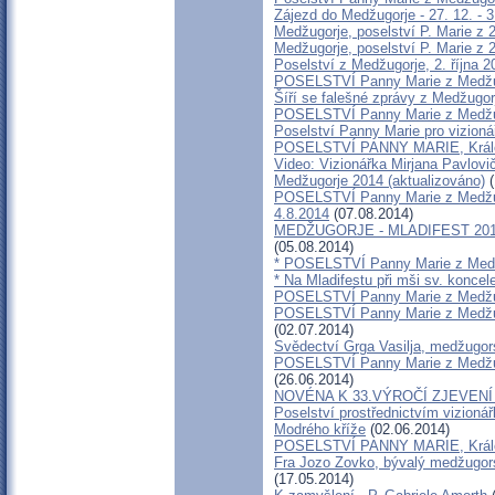
Zájezd do Medžugorje - 27. 12. - 3
Medžugorje, poselství P. Marie z 
Medžugorje, poselství P. Marie z 2
Poselství z Medžugorje, 2. října 20
POSELSTVÍ Panny Marie z Medžug
Šíří se falešné zprávy z Medžugor
POSELSTVÍ Panny Marie z Medžug
Poselství Panny Marie pro vizioná
POSELSTVÍ PANNY MARIE, Králov
Video: Vizionářka Mirjana Pavlovi
Medžugorje 2014 (aktualizováno)
(
POSELSTVÍ Panny Marie z Medžugo
4.8.2014
(07.08.2014)
MEDŽUGORJE - MLADIFEST 2014 
(05.08.2014)
* POSELSTVÍ Panny Marie z Medžu
* Na Mladifestu při mši sv. konce
POSELSTVÍ Panny Marie z Medžug
POSELSTVÍ Panny Marie z Medžugo
(02.07.2014)
Svědectví Grga Vasilja, medžugor
POSELSTVÍ Panny Marie z Medžugor
(26.06.2014)
NOVÉNA K 33.VÝROČÍ ZJEVEN
Poselství prostřednictvím vizionář
Modrého kříže
(02.06.2014)
POSELSTVÍ PANNY MARIE, Králov
Fra Jozo Zovko, bývalý medžugors
(17.05.2014)