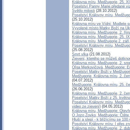
Královna míru, Medžugorje, 25. XI
Poselství Panny Marie předané vi
Světlo milosti
(28.10.2012)
Poselství Královny míru, Medžugo
(25.10.2012)
Královna míru ve Vídni: Modlete s
Vyvolené místo Matky Boží na Ukr
Královna míru, Medžugorje, 2. říj
Královna míru, Medžugorje, 25. I
Královna míru, Medžugorje 2. září 
Poselství Královny míru, Medžugo
(25.08.2012)
Smrt vlka
(21.08.2012)
Zjevení, kterého se můžeš dotkno
Královna míru, Medžugorje, 2. sr
Oľga Merkovičová, Medžugorie: Eu
Poselství Matky Boží v Medžugor
Medžugorje, Královna míru, 2. č
(04.07.2012)
Medžugorje, Královna míru, 25. č
(26.06.2012)
Královna míru, Medžugorje, 2. če
Poselství Matky Boží z 25. květn
Poselství Královny míru, Medžugo
video ze zjevení)
(04.05.2012)
Královna míru, Medžugorje: Otevře
O.Jozo Zovko, Medžugorje: Čtěte B
Hluší a slepí - k blížícímu se 100.
Posolství Královny míru: I přes z
Královna míru, Medžugorje, 2. du