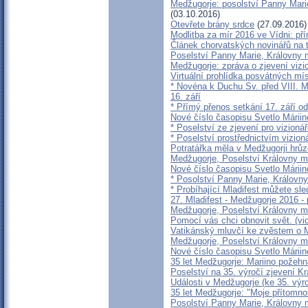
Medžugorje: posolství Panny Marie,
(03.10.2016)
Otevřete brány srdce
(27.09.2016)
Modlitba za mír 2016 ve Vídni: př
Článek chorvatských novinářů na
Poselství Panny Marie, Královny m
Medžugorje: zpráva o zjevení vizi
Virtuální prohlídka posvátných mí
* Novéna k Duchu Sv. před VIII. 
16. září
* Přímý přenos setkání 17. září o
Nové číslo časopisu Svetlo Máriin
* Poselství ze zjevení pro vizioná
* Poselství prostřednictvím vizion
Potratářka měla v Medžugorji hrůzo
Medžugorje, Poselství Královny m
Nové číslo časopisu Svetlo Máriin
* Posolství Panny Marie, Královny
* Probíhající Mladifest můžete sle
27. Mladifest - Medžugorje 2016 -
Medžugorje, Poselství Královny m
Pomocí vás chci obnovit svět. (vi
Vatikánský mluvčí ke zvěstem o 
Medžugorje, Poselství Královny m
Nové číslo časopisu Svetlo Máriin
35 let Medžugorje: Mariino požehn
Poselství na 35. výročí zjevení K
Události v Medžugorje (ke 35. výro
35 let Medžugorje: "Moje přítomnos
Posolství Panny Marie, Královny m