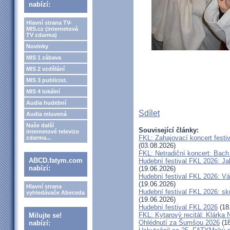
nabízí:
Hlavní strana TV-
MIS.cz (internetová
TV zdarma)
Novinky
MIS 1 zábava
MIS 2 vzdělání
MIS 3 publicist.
MIS 4 lokální
Audia hudební
Sdílet
Audia mluvená
Naše další
Související články:
internetové televize
FKL: Zahajovací koncert festi
zdarma...
(03.08.2026)
FKL: Netradiční koncert: Bach
ABCD.fatym.com
Hudební festival FKL 2026: Ja
nabízí:
(19.06.2026)
Hudební festival FKL 2026: Vá
(19.06.2026)
Hlavní strana
Hudební festival FKL 2026: s
vyhledávače Abeceda
(19.06.2026)
Hudební festival FKL 2026
(18
FKL: Kytarový recitál: Klárk
Milujte se!
Ohlédnutí za Šumšou 2026
(18
nabízí: