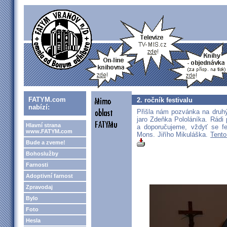
FATYM.com
2. ročník festivalu
nabízí:
Přišla nám pozvánka na druhý
jaro Zdeňka Pololáníka. Rádi 
Hlavní strana
a doporučujeme, vždyť se fe
www.FATYM.com
Mons. Jiřího Mikuláška.
Tento
Bude a zveme!
Bohoslužby
Farnosti
Adoptivní farnost
Zpravodaj
Bylo
Foto
Hesla