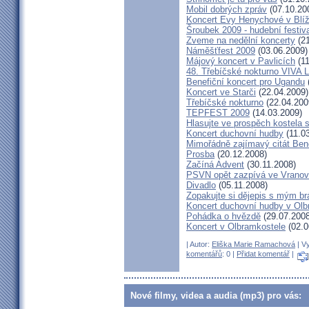
Mobil dobrých zpráv
(07.10.20
Koncert Evy Henychové v Blíž
Šroubek 2009 - hudební festiv
Zveme na nedělní koncerty
(21
Náměšťfest 2009
(03.06.2009)
Májový koncert v Pavlicích
(11
48. Třebíčské nokturno VIVA
Benefiční koncert pro Ugandu
Koncert ve Starči
(22.04.2009)
Třebíčské nokturno
(22.04.200
TEPFEST 2009
(14.03.2009)
Hlasujte ve prospěch kostela 
Koncert duchovní hudby
(11.0
Mimořádně zajímavý citát Ben
Prosba
(20.12.2008)
Začíná Advent
(30.11.2008)
PSVN opět zazpívá ve Vrano
Divadlo
(05.11.2008)
Zopakujte si dějepis s mým br
Koncert duchovní hudby v Olb
Pohádka o hvězdě
(29.07.2008
Koncert v Olbramkostele
(02.0
| Autor:
Eliška Marie Ramachová
| Vy
komentářů
: 0 |
Přidat komentář
|
Nové filmy, videa a audia (mp3) pro vás: