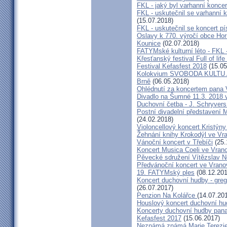
FKL - jaký byl varhanní konce
FKL - uskutečnil se varhanní 
(15.07.2018)
FKL - uskutečnil se koncert 
Oslavy k 770. výročí obce Hor
Kounice
(02.07.2018)
FATYMské kulturní léto - FKL 
Křesťanský festival Full of lif
Festival Kefasfest 2018
(15.05
Kolokvium SVOBODA KULTU
Brně
(06.05.2018)
Ohlédnutí za koncertem pana 
Divadlo na Šumné 11.3. 2018 
Duchovní četba - J. Schryvers
Postní divadelní představení 
(24.02.2018)
Violoncellový koncert Kristýn
Žehnání knihy Krokodýl ve Vr
Vánoční koncert v Třebíči
(25.
Koncert Musica Coeli ve Vran
Pěvecké sdružení Vítězslav 
Předvánoční koncert ve Vrano
19. FATYMský ples
(08.12.201
Koncert duchovní hudby - greg
(26.07.2017)
Penzion Na Kolářce
(14.07.20
Houslový koncert duchovní hu
Koncerty duchovní hudby pana
Kefasfest 2017
(15.06.2017)
Neznámá známá Marie Terezi