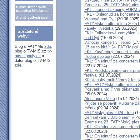
Uskutečnil se 25. FATYMský p
Zveme na 25. FATYMský ples
Hlavní strana webu
FKL - koncert skupiny FURM v
časopisu Milujte se!
FKL - Ohlédnutí za koncertem
Archiv vyšlých čísel
Vranově nad Dyjí
(30.06.2025)
FATYMské kulturní léto 2025 
kapely Květinka
(19.06.2025)
Spřátelené
FKL: Folkrockové zamyšlení - 
weby:
nad Dyjí
(16.06.2025)
Vánoční koncert v Třebíči
(17.
Blog o FATYMu
zde
,
Už se to blíží: 24. FATYMský
blog o TV-MIS.cz
tv-
FKL: Závěrečný koncert letošn
mis.signaly.cz
a
Hudba spojuje
(22.07.2024)
další blog o TV-MIS
FKL: Ohlédnutí za koncertem 
zde
.
(22.07.2024)
FKL: Představujeme první prot
festival
(01.07.2024)
Křesťanský multižánrový fes
FKL: FATYMské kulturní léto 2
Pozvánka na: První děkanátní
(05.05.2024)
Alessandro Volta
(15.04.2024)
Přijďte se pobavit: Kulturně z
ročník
(09.04.2024)
FATYMský ples 2024 - foto
(12
Den setkání v Jablonném v Po
Zveme na 23. FATYMský ples
FKL: Ohlédnutí za koncertem
(22.08.2023)
FKL: Ohlédnutí za koncertem 