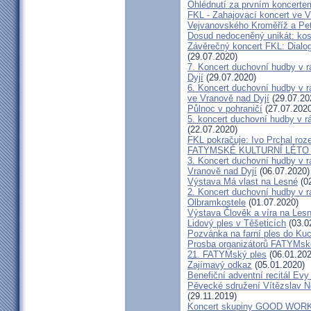
Ohlédnutí za prvním koncerte
FKL - Zahajovací koncert ve V
Vejvanovského Kroměříž a Pe
Dosud nedoceněný unikát: kos
Závěrečný koncert FKL: Dialog
(29.07.2020)
7. Koncert duchovní hudby v 
Dyjí
(29.07.2020)
6. Koncert duchovní hudby v 
ve Vranově nad Dyjí
(29.07.20
Půlnoc v pohraničí
(27.07.2020
5. koncert duchovní hudby v 
(22.07.2020)
FKL pokračuje: Ivo Prchal roz
FATYMSKÉ KULTURNÍ LÉTO 20
3. Koncert duchovní hudby v 
Vranově nad Dyjí
(06.07.2020)
Výstava Má vlast na Lesné
(02
2. Koncert duchovní hudby v 
Olbramkostele
(01.07.2020)
Výstava Člověk a víra na Les
Lidový ples v Těšeticích
(03.0
Pozvánka na farní ples do Ku
Prosba organizátorů FATYMsk
21. FATYMský ples
(06.01.202
Zajímavý odkaz
(05.01.2020)
Benefiční adventní recitál Ev
Pěvecké sdružení Vítězslav N
(29.11.2019)
Koncert skupiny GOOD WORK 