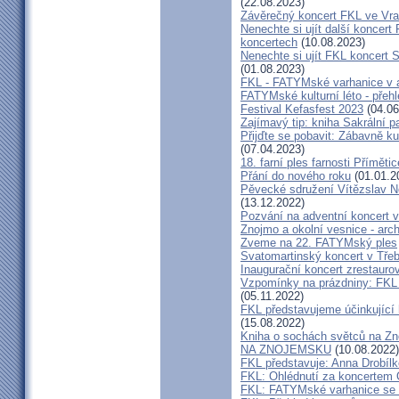
(22.08.2023)
Závěrečný koncert FKL ve Vr
Nenechte si ujít další koncert 
koncertech
(10.08.2023)
Nenechte si ujít FKL koncert 
(01.08.2023)
FKL - FATYMské varhanice v ak
FATYMské kulturní léto - přeh
Festival Kefasfest 2023
(04.06
Zajímavý tip: kniha Sakrální 
Přijďte se pobavit: Zábavně ku
(07.04.2023)
18. farní ples farnosti Přímětic
Přání do nového roku
(01.01.2
Pěvecké sdružení Vítězslav N
(13.12.2022)
Pozvání na adventní koncert 
Znojmo a okolní vesnice - ar
Zveme na 22. FATYMský ples
Svatomartinský koncert v Třeb
Inaugurační koncert zrestauro
Vzpomínky na prázdniny: FKL 
(05.11.2022)
FKL představujeme účinkující 
(15.08.2022)
Kniha o sochách světců na
NA ZNOJEMSKU
(10.08.2022)
FKL představuje: Anna Drobíl
FKL: Ohlédnutí za koncertem 
FKL: FATYMské varhanice se p