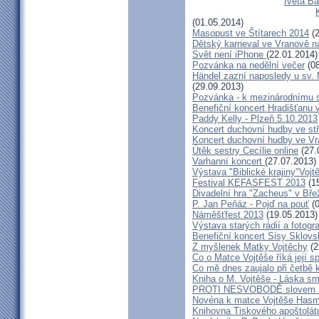
Iveta Ba
(01.05.2014)
Masopust ve Štítarech 2014
(2
Dětský karneval ve Vranově n
Svět není iPhone
(22.01.2014)
Pozvánka na nedělní večer
(08
Händel zazní naposledy u sv. M
(29.09.2013)
Pozvánka - k mezinárodnímu 
Benefiční koncert Hradišťanu 
Paddy Kelly - Plzeň 5.10.2013
Koncert duchovní hudby ve stř
Koncert duchovní hudby ve Vr
Útěk sestry Cecílie online
(27.
Varhanní koncert
(27.07.2013)
Výstava "Biblické krajiny"Voj
Festival KEFASFEST 2013
(15
Divadelní hra "Zacheus" v Bř
P. Jan Peňáz - Pojď na pouť
(0
Náměšťfest 2013
(19.05.2013)
Výstava starých rádií a fotogr
Benefiční koncert Sisy Sklov
Z myšlenek Matky Vojtěchy
(2
Co o Matce Vojtěše říká její s
Co mě dnes zaujalo při četbě 
Kniha o M. Vojtěše - Láska sm
PROTI NESVOBODĚ slovem 
Novéna k matce Vojtěše Has
Knihovna Tiskového apoštolát