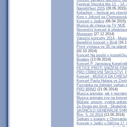
Festival Slezská lilie 13. - 14
Náměšťfest 2015
(28.05.2015)
Kefasfest – festival pro všec
Kino v Jirkově na Chomutovsku 
Koncert v Jedlce
(06.04.2015)
Musica de chiesa na TV NOE
Novoroční koncert & předsta
Mosesem
(27.12.2014)
Vánoční koncerty 2014 - Musi
Benefiční koncert v Brně
(16.1
První výstava ve 3D na plátně
(02.10.2014)
Koncert Na poušti v kostelíč
Brodem
(13.09.2014)
Koncert P. Jaroslava Konečn
PETICE PROTI SNÍŽENÍ F
PRO CÍRKEVNÍ ŠKOLSTVÍ.
(
Koncert - MUSICA DA CHIES
Koncert Pavla Helana ve Zno
Pozvánka na žehnání varhan a
PRO BRNO
(21.06.2014)
Musica animata, jak ji neznám
Musica animata zve na koncer
Můžete, prosím, vyplnit anket
Ze života pro život - Skutečné
SKONČILO GENERÁLNÍ SHR
Řím, 5.-10.2014
(13.05.2014)
Setkání s krajany z Chorvats
Koncetr v Jedlci u Děčína 17.