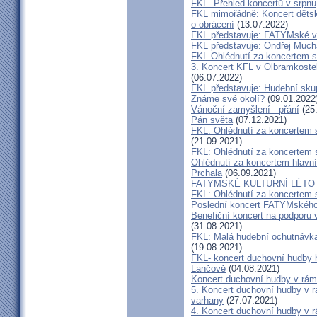
FKL- Přehled koncertů v srpnu
FKL mimořádně: Koncert dětsk
o obrácení
(13.07.2022)
FKL představuje: FATYMské v
FKL představuje: Ondřej Much
FKL Ohlédnutí za koncertem s
3. Koncert KFL v Olbramkostel
(06.07.2022)
FKL představuje: Hudební sku
Známe své okolí?
(09.01.2022
Vánoční zamyšlení - přání
(25
Pán světa
(07.12.2021)
FKL: Ohlédnutí za koncertem 
(21.09.2021)
FKL: Ohlédnutí za koncertem 
Ohlédnutí za koncertem hlavn
Prchala
(06.09.2021)
FATYMSKÉ KULTURNÍ LÉTO m
FKL: Ohlédnutí za koncertem 
Poslední koncert FATYMského 
Benefiční koncert na podporu 
(31.08.2021)
FKL: Malá hudební ochutnávka
(19.08.2021)
FKL- koncert duchovní hudby 
Lančově
(04.08.2021)
Koncert duchovní hudby v rám
5. Koncert duchovní hudby v r
varhany
(27.07.2021)
4. Koncert duchovní hudby v r