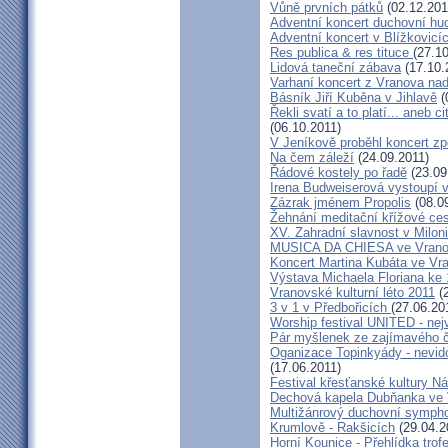
Vůně prvních pátků
(02.12.201
Adventní koncert duchovní h
Adventní koncert v Blížkovicí
Res publica & res tituce
(27.1
Lidová taneční zábava
(17.10.
Varhaní koncert z Vranova nad 
Básník Jiří Kuběna v Jihlavě
(
Řekli svatí a to platí... aneb c
(06.10.2011)
V Jeníkově proběhl koncert z
Na čem záleží
(24.09.2011)
Řádové kostely po řadě
(23.09
Irena Budweiserová vystoupí 
Zázrak jménem Propolis
(08.0
Žehnání meditační křížové ce
XV. Zahradní slavnost v Milon
MUSICA DA CHIESA ve Vranov
Koncert Martina Kubáta ve Vr
Výstava Michaela Floriana ke 
Vranovské kulturní léto 2011
(2
3 v 1 v Předbořicích
(27.06.20
Worship festival UNITED - nejv
Pár myšlenek ze zajímavého č
Oganizace Topinkyády - nevi
(17.06.2011)
Festival křesťanské kultury N
Dechová kapela Dubňanka ve 
Multižánrový duchovní sympho
Krumlově - Rakšicích
(29.04.2
Horní Kounice - Přehlídka trofe