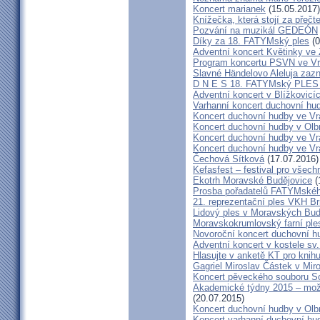
Koncert marianek
(15.05.2017)
Knížečka, která stojí za přečt
Pozvání na muzikál GEDEÓN
Díky za 18. FATYMský ples
(0
Adventní koncert Květinky ve
Program koncertu PSVN ve Vr
Slavné Händelovo Aleluja zazn
D N E S 18. FATYMský PLE
Adventní koncert v Blížkovicí
Varhanní koncert duchovní hu
Koncert duchovní hudby ve Vr
Koncert duchovní hudby v Olbr
Koncert duchovní hudby ve Vra
Koncert duchovní hudby ve Vra
Čechová Sítková
(17.07.2016)
Kefasfest – festival pro všec
Ekotrh Moravské Budějovice
(
Prosba pořadatelů FATYMskéh
21. reprezentační ples VKH B
Lidový ples v Moravských Bud
Moravskokrumlovský farní pl
Novoroční koncert duchovní h
Adventní koncert v kostele sv.
Hlasujte v anketě KT pro knihu
Gagriel Miroslav Částek v Miro
Koncert pěveckého souboru So
Akademické týdny 2015 – možn
(20.07.2015)
Koncert duchovní hudby v Olb
Koncert varhanní duchovní hu