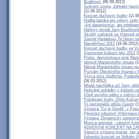
Budějovic
(06.09.2012)
Svěcení zvonu, žehnání hasičs
(11.08.2012)
Koncert duchovní hudby
(11.0
Hudba baroka pro sólový zpěv
„Ani darwinismus, ani intelligen
Harfový recitál Jany Bouškov
Skvělý varhaník ve Vranově n
Slavné Handelovo Te Deum na
Náměšťfest 2012
(16.06.2012)
Koncert duchovní hudby ve Vr
Vranovské kulturní léto 2012
(
Praha: demonstrace proti Mari
obnově Mariánského sloupu
(1
Návrat Mariánského sloupu n
Pozvání Diecézního muzea v
Výzva otce Jindřicha: Podpoř
(26.03.2012)
Mladá návrhářka učí ženy oblé
Hvězdné pohádky v klášeře ve 
Vůně prvního pátku v měsíci ú
Požehnání knihy Jiřího Kolčav
To nejcennější přišlo časem
(1
Výstava "Co je člověk" v Praz
Pěvecké sdružení Vítězslava
Výstava „Dynamický stereotyp
Musica animata - vánoční kon
ADVENTNÍ KONCERT NA ZÁ
Vánoční výstava hraček, her 
Adventní koncert ve Velkém Ú