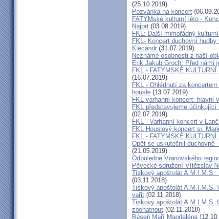
(25.10.2019)
Pozvánka na koncert
(06.09.2
FATYMské kulturní léto - Konce
Najbrt
(03.08.2019)
FKL: Další mimořádný kulturní
FKL- Koncert duchovní hudby v
Klecandr
(31.07.2019)
Neznámé osobnosti z naší obla
Erik Jakub Groch: Před námi j
FKL - FATYMSKÉ KULTURNÍ L
(16.07.2019)
FKL - Ohlédnutí za koncertem 
housle
(13.07.2019)
FKL varhanní koncert: hlavní 
FKL představujeme účinkující
(02.07.2019)
FKL - Varhanní koncert v Lan
FKL Houslový koncert sr. Mar
FKL - FATYMSKÉ KULTURNÍ
Opět se uskutečnil duchovně –
(21.05.2019)
Odpoledne Vranovského regio
Pěvecké sdružení Vítězslav 
Tiskový apoštolát A.M.I.M.S.:
(03.11.2018)
Tiskový apoštolát A.M.I.M.S. 
vařit
(02.11.2018)
Tiskový apoštolát A.M.I.M.S
zbohatnout
(02.11.2018)
Báseň Maří Magdaléna
(12.10