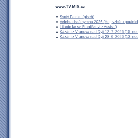
www.TV-MIS.cz
::
Svatý Patriku (píseň)
::
Velehradská hymna 2026 (Hej, vzhůru poutníci
::
Litanie ke sv. Františkovi z Assisi ()
::
Kázání z Vranova nad Dyjí 12. 7. 2026 (15. ne
::
Kázání z Vranova nad Dyjí 28. 6. 2026 (13. ne