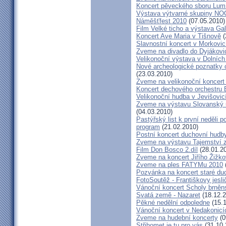
Koncert pěveckého sboru Lumí
Výstava výtvarné skupiny N
Náměšťfest 2010
(07.05.2010)
Film Velké ticho a výstava Gal
Koncert Ave Maria v Tišnově
(
Slavnostní koncert v Morkovic
Zveme na divadlo do Dyjákovi
Velikonoční výstava v Dolních
Nové archeologické poznatky
(23.03.2010)
Zveme na velikonoční koncert
Koncert dechového orchestru 
Velikonoční hudba v Jevišovic
Zveme na výstavu Slovanský u
(04.03.2010)
Pastýřský list k první neděli 
program
(21.02.2010)
Postní koncert duchovní hudb
Zveme na výstavu Tajemství 
Film Don Bosco 2.díl
(28.01.2
Zveme na koncert Jiřího Žižk
Zveme na ples FATYMu 2010
Pozvánka na koncert staré du
FotoSoutěž - Františkovy jesli
Vánoční koncert Scholy brně
Svatá země - Nazaret
(18.12.2
Pěkné nedělní odpoledne
(15.1
Vánoční koncert v Nedakonicí
Zveme na hudební koncerty
(0
Střihomet je tu pro vás
(31.10.