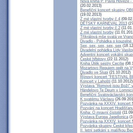
Nová kniha P. Pavla Hověze - 
(20.02.2013)
Benefiční koncert skupiny OB
(19.02.2013)
Z mé vlastní tvorby č.4
(09.02
DĚTSKÝ KARNEVAL 2013
(27
Z mé vlastní tvorby č.2
(11.01
Z mé vlastní tvorby
(11.01.201
Tříkrálová mše svatá ve Vra
Divadlo - Pohádka o kouzelné 
Sex, sex, sex, sex, sex
(18.12
Divadelní pohádka Lídy Vasilo
Adventní koncert vokální skup
České hřbitovy
(22.11.2012)
Kniha Útěk sestry Cecílie
(08.
Mozartovo Requiem opět na V
Divadlo ve Slupi
(21.10.2012)
Říjnový koncert "FESTIVAL B
Koncert v Lahošti
(11.10.2012)
Výstava "Romové jsou Boží" 
Händelovo Te Deum v Lomnici 
Benefiční Svatováclavský kon
K svatému Václavu
(26.09.201
Pozvánka na XXXIV. koncert 
Pozvání na koncert Hradišťan
Kniha: O mravní čistotě
(11.09
Výstava Europa Jagellonica
(1
Pozvánka na XXXIV. koncert 
Pozvánka skupiny České křes
II. letní setkání s malířkou B