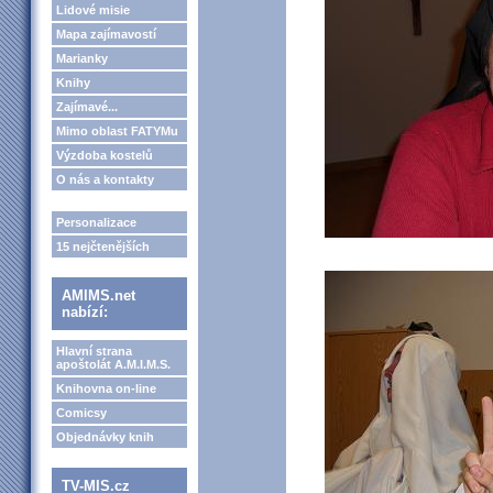
Lidové misie
Mapa zajímavostí
Marianky
Knihy
Zajímavé...
Mimo oblast FATYMu
Výzdoba kostelů
O nás a kontakty
Personalizace
15 nejčtenějších
AMIMS.net
nabízí:
Hlavní strana
apoštolát A.M.I.M.S.
Knihovna on-line
Comicsy
Objednávky knih
TV-MIS.cz