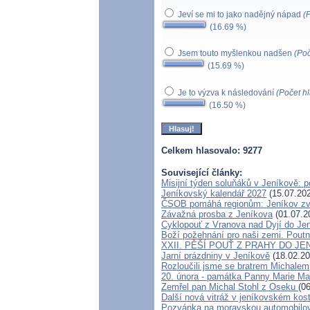
Jeví se mi to jako nadějný nápad
(
(16.69 %)
Jsem touto myšlenkou nadšen
(Poč
(15.69 %)
Je to výzva k následování
(Počet h
(16.50 %)
Celkem hlasovalo: 9277
Související články:
Misijní týden soluňáků v Jeníkově: 
Jeníkovský kalendář 2027
(15.07.20
ČSOB pomáhá regionům: Jeníkov zvít
Závažná prosba z Jeníkova
(01.07.2
Cyklopouť z Vranova nad Dyjí do Je
Boží požehnání pro naši zemi. Poutn
XXII. PĚŠÍ POUŤ Z PRAHY DO JE
Jarní prázdniny v Jeníkově
(18.02.20
Rozloučili jsme se bratrem Michalem
20. února - památka Panny Marie Ma
Zemřel pan Michal Stohl z Oseku
(0
Další nová vitráž v jeníkovském kos
Pozvánka na moravskou automobilov