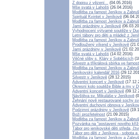
Z dopisu z vězení...
(04.05.2016)
Mše svatá v Lahošti
(26.04.2016)
Modlitba za farnost Jeníkov a Zabru
Spirituál Kvintet v Jeníkově
(06.04.2
Modlitba za farnost Jeníkov a Zabru
Jarní prázdniny v Jeníkově
(06.03.20
Vyhodnocení výtvarné soutěže v Du
Letní tábory pro děti a mládež z Jení
Modlitba za farnost Jeníkov a Zabru
Prodloužený víkend v Jeníkově
(21.0
Jarní prázdniny v Jeníkově
(21.02.20
Mše svatá v Lahošti
(14.02.2016)
Věčné sliby s. Kláry v Soběšicích
(1
Silvestr a tříkrálová sbírka ve farnos
Modlitba za farnost Jeníkov a Zabru
Jeníkovský kalendář 2016
(29.12.20
Silvestr v Jeníkově
(28.12.2015)
Adventní koncert v Jeníkově
(17.12.
Okresní kolo soutěže Bible a my v 
Adventní koncert v Jeníkově
(09.12.
Návštěva sv. Mikuláše v Jeníkově
(0
Žehnání nově restaurované sochy sv
Adventní duchovní obnova v Jeníko
Podzimní prázdniny v Jeníkově
(19.1
Boží prozřetelnost
(21.09.2015)
Modlitba za farnost Jeníkov a Zabru
Pozvánka na "postavení nového kří
Tábor pro jeníkovské děti středa, čtv
Tábor pro děti z Jeníkova - sobota a
Modlitba za farnost Jeníkov a Zabru