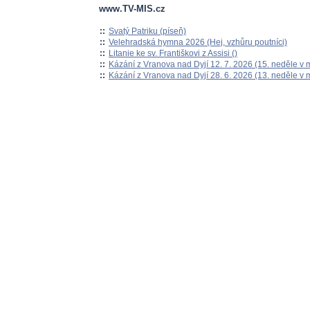
www.TV-MIS.cz
::
Svatý Patriku (píseň)
::
Velehradská hymna 2026 (Hej, vzhůru poutníci)
::
Litanie ke sv. Františkovi z Assisi ()
::
Kázání z Vranova nad Dyjí 12. 7. 2026 (15. neděle v 
::
Kázání z Vranova nad Dyjí 28. 6. 2026 (13. neděle v 