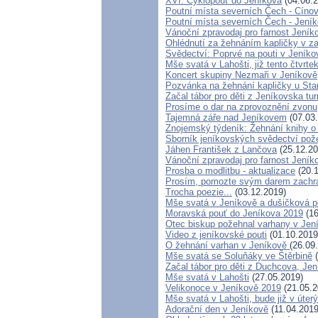
XVI. Cyklopouť do Jeníkova
(04.06.2
Poutní místa severních Čech - Cíno
Poutní místa severních Čech - Jení
Vánoční zpravodaj pro farnost Jení
Ohlédnutí za žehnáním kapličky v zan
Svědectví: Poprvé na pouti v Jeníko
Mše svatá v Lahošti, již tento čtvrte
Koncert skupiny Nezmaři v Jeníkově
Pozvánka na žehnání kapličky u Star
Začal tábor pro děti z Jeníkovska tu
Prosíme o dar na zprovoznění zvonu
Tajemná záře nad Jeníkovem
(07.03
Znojemský týdeník: Žehnání knihy o
Sborník jeníkovských svědectví po
Jáhen František z Lančova
(25.12.20
Vánoční zpravodaj pro farnost Jení
Prosba o modlitbu - aktualizace
(20.1
Prosím, pomozte svým darem zachrán
Trocha poezie...
(03.12.2019)
Mše svatá v Jeníkově a dušičková p
Moravská pouť do Jeníkova 2019
(16
Otec biskup požehnal varhany v Jen
Video z jeníkovské pouti
(01.10.2019
O žehnání varhan v Jeníkově
(26.09
Mše svatá se Soluňáky ve Štěrbině
(
Začal tábor pro děti z Duchcova, Jen
Mše svatá v Lahošti
(27.05.2019)
Velikonoce v Jeníkově 2019
(21.05.2
Mše svatá v Lahošti, bude již v úterý
Adorační den v Jeníkově
(11.04.2019