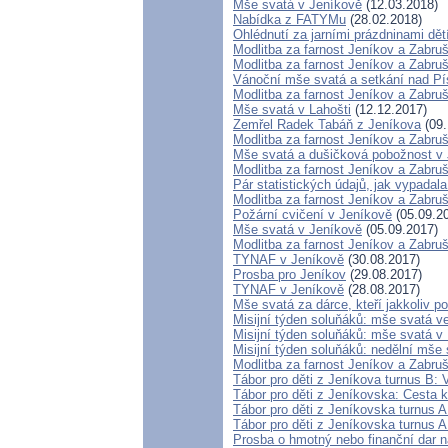
Mše svatá v Jeníkově
(12.03.2018)
Nabídka z FATYMu
(28.02.2018)
Ohlédnutí za jarními prázdninami dět
Modlitba za farnost Jeníkov a Zabru
Modlitba za farnost Jeníkov a Zabru
Vánoční mše svatá a setkání nad P
Modlitba za farnost Jeníkov a Zabru
Mše svatá v Lahošti
(12.12.2017)
Zemřel Radek Tabáň z Jeníkova
(09.
Modlitba za farnost Jeníkov a Zabru
Mše svatá a dušičková pobožnost v
Modlitba za farnost Jeníkov a Zabru
Pár statistických údajů, jak vypada
Modlitba za farnost Jeníkov a Zabru
Požární cvičení v Jeníkově
(05.09.2
Mše svatá v Jeníkově
(05.09.2017)
Modlitba za farnost Jeníkov a Zabru
TYNAF v Jeníkově
(30.08.2017)
Prosba pro Jeníkov
(29.08.2017)
TYNAF v Jeníkově
(28.08.2017)
Mše svatá za dárce, kteří jakkoliv po
Misijní týden soluňáků: mše svatá v
Misijní týden soluňáků: mše svatá 
Misijní týden soluňáků: nedělní mše
Modlitba za farnost Jeníkov a Zabru
Tábor pro děti z Jeníkova turnus B: 
Tábor pro děti z Jeníkovska: Cesta k
Tábor pro děti z Jeníkovska turnus A
Tábor pro děti z Jeníkovska turnus A
Prosba o hmotný nebo finanční dar na