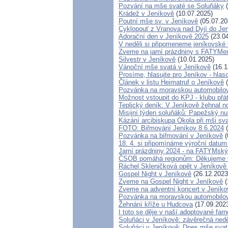
Pozvání na mše svaté se Soluňáky
(
Krádež v Jeníkově
(10.07.2025)
Poutní mše sv. v Jeníkově
(05.07.20
Cyklopouť z Vranova nad Dyjí do Je
Adorační den v Jeníkově 2025
(23.04
V neděli si připomeneme jeníkovské 
Zveme na jarní prázdniny s FATYMe
Silvestr v Jeníkově
(10.01.2025)
Vánoční mše svatá v Jeníkově
(16.1
Prosíme, hlasujte pro Jeníkov - hla
Článek v listu Heimatruf o Jeníkově
(
Pozvánka na moravskou automobilov
Možnost vstoupit do KPJ - klubu přá
Teplický deník: V Jeníkově žehnal n
Misijní týden soluňáků: Papežský nu
Kázání arcibiskupa Okola při mši sv
FOTO: Biřmování Jeníkov 8.6.2024
(
Pozvánka na biřmování v Jeníkově
(
18. 4. si připomínáme výroční datum
Jarní prázdniny 2024 - na FATYMsk
ČSOB pomáhá regionům: Děkujeme 
Ráchel Skleničková opět v Jeníkově
Gospel Night v Jeníkově
(26.12.2023
Zveme na Gospel Night v Jeníkově
(
Zveme na adventní koncert v Jeníko
Pozvánka na moravskou automobilov
Žehnání kříže u Hudcova
(17.09.202
I toto se děje v naší adoptované farn
Soluňáci v Jeníkově: závěrečná ned
Soluňáci v Jeníkově: Dnes mše svatá