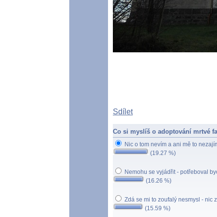
Sdílet
Co si myslíš o adoptování mrtvé f
Nic o tom nevím a ani mě to nezaj
(19.27 %)
Nemohu se vyjádřit - potřeboval by
(16.26 %)
Zdá se mi to zoufalý nesmysl - nic 
(15.59 %)