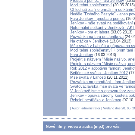
Prosba o pomoc - fara Jeníkov
(26.0
Modlitební společenství
(20.05.2013)
Ohlednutí za "neformálním setkáním
Neděle "Dobrého Pastýře" - aneb pov
Fara Jeníkov - prosba o pomoc
(16.0
Jeníkov - mše svatá na poděkování
(
Neformální setkání v Jeníkově - 
Jeníkov - ora et labora
(03.05.2013)
Pozvánka na faru do Jeníkova
(24.04
Na otáčku v Jeníkově
(13.04.2013)
Mše svatá v Lahošti a příprava na sv
Modlitební společenství + promítání 
Fara Jeníkov
(16.03.2013)
Projekt s názvem "Misie naživo, aneb
Projekt s názvem "Misie naživo, ane
Rok 2012 v adoptivní farnosti Jeníko
Betlémské světlo - Jeníkov 2012
(17
Mše svatá v Lahošti
(20.11.2012)
Pozvánka na promítání - fara Jeníko
Svatováclavská mše svatá ve farnos
V Jeníkově jsme s opravou fary zase 
Jeníkov - oprava střechy kostela pok
Řeholní sestřička z Jeníkova
(07.10.
| Autor:
administrátor
| Vydáno dne 28. 05. 20
Nové filmy, videa a audia (mp3) pro vás: