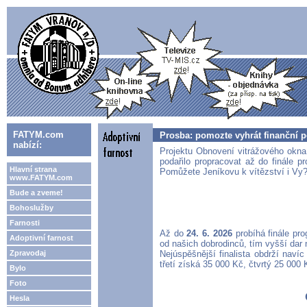
FATYM.com
Prosba: pomozte vyhrát finanční p
nabízí:
Projektu Obnovení vitrážového okna
podařilo propracovat až do finále
Hlavní strana
Pomůžete Jeníkovu k vítězství i Vy
www.FATYM.com
Bude a zveme!
Bohoslužby
Farnosti
Až do
24. 6. 2026
probíhá finále p
Adoptivní farnost
od našich dobrodinců, tím vyšší d
Zpravodaj
Nejúspěšnější finalista obdrží nav
třetí získá 35 000 Kč, čtvrtý 25 000
Bylo
Foto
Hesla