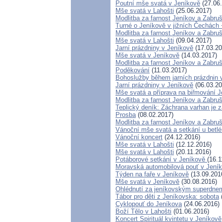
Poutní mše svatá v Jeníkově
(27.06
Mše svatá v Lahošti
(25.06.2017)
Modlitba za farnost Jeníkov a Zabru
Turné o Jeníkově v jižních Čechách 
Modlitba za farnost Jeníkov a Zabru
Mše svatá v Lahošti
(09.04.2017)
Jarní prázdniny v Jeníkově
(17.03.20
Mše svatá v Jeníkově
(14.03.2017)
Modlitba za farnost Jeníkov a Zabru
Poděkování
(11.03.2017)
Bohoslužby během jarních prázdnin 
Jarní prázdniny v Jeníkově
(06.03.20
Mše svatá a příprava na biřmování 
Modlitba za farnost Jeníkov a Zabruš
Teplický deník: Záchrana varhan je z
Prosba
(08.02.2017)
Modlitba za farnost Jeníkov a Zabru
Vánoční mše svatá a setkání u betl
Vánoční koncert
(24.12.2016)
Mše svatá v Lahošti
(12.12.2016)
Mše svatá v Lahošti
(20.11.2016)
Potáborové setkání v Jeníkově
(16.1
Moravská automobilová pouť v Jení
Týden na faře v Jeníkově
(13.09.201
Mše svatá v Jeníkově
(30.08.2016)
Ohlédnutí za jeníkovským superdne
Tábor pro děti z Jeníkovska: sobota
Cyklopouť do Jeníkova
(24.06.2016)
Boží Tělo v Lahošti
(01.06.2016)
Koncert Spirituál kvintetu v Jeníkově