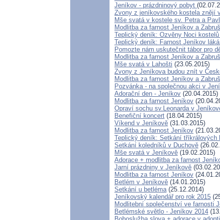
Jeníkov - prázdninový pobyt
(02.07.
Zvony z jeníkovského kostela znějí
Mše svatá v kostele sv. Petra a Pav
Modlitba za farnost Jeníkov a Zabru
Teplický deník: Ozvěny Noci kostelů
Teplický deník: Farnost Jeníkov láká
Pomozte nám uskutečnit tábor pro dět
Modlitba za farnost Jeníkov a Zabru
Mše svatá v Lahošti
(23.05.2015)
Zvony z Jeníkova budou znít v Čes
Modlitba za farnost Jeníkov a Zabru
Pozvánka - na společnou akci v Jen
Adorační den - Jeníkov
(20.04.2015)
Modlitba za farnost Jeníkov
(20.04.2
Opraví sochu sv.Leonarda v Jeníkov
Benefiční koncert
(18.04.2015)
Víkend v Jeníkově
(31.03.2015)
Modlitba za farnost Jeníkov
(21.03.2
Teplický deník: Setkání tříkrálovýc
Setkání koledníků v Duchově
(26.02
Mše svatá v Jeníkově
(19.02.2015)
Adorace + modlitba za farnost Jen
Jarní prázdniny v Jeníkově
(03.02.20
Modlitba za farnost Jeníkov
(24.01.2
Betlém v Jeníkově
(14.01.2015)
Setkání u betléma
(25.12.2014)
Jeníkovský kalendář pro rok 2015
(25
Modlitební společenství ve farnosti 
Betlémské světlo - Jeníkov 2014
(13
Bohoslužba slova + adorace v adopti