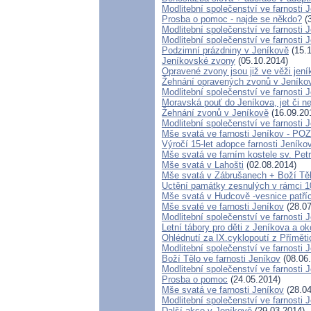
Modlitební společenství ve farnosti 
Prosba o pomoc - najde se někdo?
(3
Modlitební společenství ve farnosti 
Modlitební společenství ve farnosti 
Podzimní prázdniny v Jeníkově
(15.1
Jeníkovské zvony
(05.10.2014)
Opravené zvony jsou již ve věži jen
Žehnání opravených zvonů v Jeníko
Modlitební společenství ve farnosti 
Moravská pouť do Jeníkova, jet či ne
Žehnání zvonů v Jeníkově
(16.09.20
Modlitební společenství ve farnosti 
Mše svatá ve farnosti Jeníkov - 
Výročí 15-let adopce farnosti Jeník
Mše svatá ve farním kostele sv. Pet
Mše svatá v Lahošti
(02.08.2014)
Mše svatá v Zábrušanech + Boží Tě
Uctění památky zesnulých v rámci 100
Mše svatá v Hudcově -vesnice patříc
Mše svaté ve farnosti Jeníkov
(28.07
Modlitební společenství ve farnosti 
Letní tábory pro děti z Jeníkova a ok
Ohlédnutí za IX.cyklopoutí z Přímět
Modlitební společenství ve farnosti 
Boží Tělo ve farnosti Jeníkov
(08.06
Modlitební společenství ve farnosti 
Prosba o pomoc
(24.05.2014)
Mše svatá ve farnosti Jeníkov
(28.04
Modlitební společenství ve farnos
Další akce v Jeníkově
(29.03.2014)