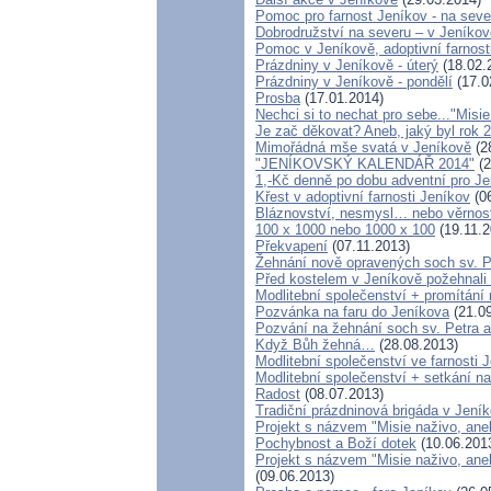
Pomoc pro farnost Jeníkov - na sev
Dobrodružství na severu – v Jeníkov
Pomoc v Jeníkově, adoptivní farnos
Prázdniny v Jeníkově - úterý
(18.02.
Prázdniny v Jeníkově - pondělí
(17.0
Prosba
(17.01.2014)
Nechci si to nechat pro sebe..."Misi
Je zač děkovat? Aneb, jaký byl rok 2
Mimořádná mše svatá v Jeníkově
(2
"JENÍKOVSKÝ KALENDÁŘ 2014"
(2
1,-Kč denně po dobu adventní pro J
Křest v adoptivní farnosti Jeníkov
(06
Bláznovství, nesmysl… nebo věrnos
100 x 1000 nebo 1000 x 100
(19.11.2
Překvapení
(07.11.2013)
Žehnání nově opravených soch sv. P
Před kostelem v Jeníkově požehnal
Modlitební společenství + promítání 
Pozvánka na faru do Jeníkova
(21.09
Pozvání na žehnání soch sv. Petra 
Když Bůh žehná…
(28.08.2013)
Modlitební společenství ve farnosti 
Modlitební společenství + setkání na
Radost
(08.07.2013)
Tradiční prázdninová brigáda v Jení
Projekt s názvem "Misie naživo, aneb
Pochybnost a Boží dotek
(10.06.201
Projekt s názvem "Misie naživo, ane
(09.06.2013)