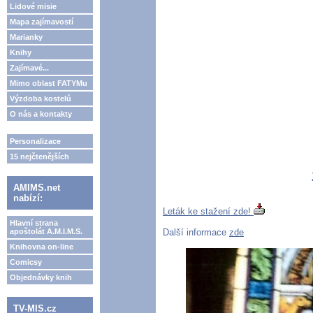
Lidové misie
Mapa zajímavostí
Marianky
Knihy
Zajímavé...
Mimo oblast FATYMu
Výzdoba kostelů
O nás a kontakty
Personalizace
15 nejčtenějších
AMIMS.net
nabízí:
Leták ke stažení zde!
Hlavní strana
apoštolát A.M.I.M.S.
Další informace
zde
Knihovna on-line
Comicsy
Objednávky knih
TV-MIS.cz