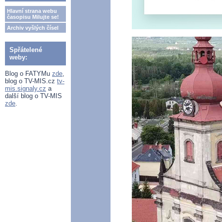
Hlavní strana webu
časopisu Milujte se!
Archiv vyšlých čísel
Spřátelené
weby:
Blog o FATYMu
zde
,
blog o TV-MIS.cz
tv-
mis.signaly.cz
a
další blog o TV-MIS
zde
.