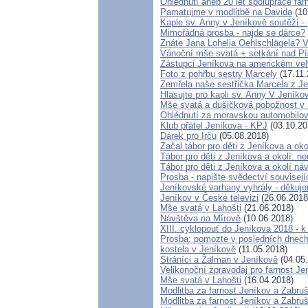
Ohlednutí aneb 20 let spolupráce fa
Pamatujme v modlitbě na Davida
(10
Kaple sv. Anny v Jeníkově soutěží 
Mimořádná prosba - najde se dárce?
Znáte Jana Lohelia Oehlschlägela? 
Vánoční mše svatá + setkání nad P
Zástupci Jeníkova na americkém vel
Foto z pohřbu sestry Marcely
(17.11.
Zemřela naše sestřička Marcela z J
Hlasujte pro kapli sv. Anny V Jeníko
Mše svatá a dušičková pobožnost v
Ohlédnutí za moravskou automobilov
Klub přátel Jeníkova - KPJ
(03.10.20
Dárek pro Irču
(05.08.2018)
Začal tábor pro děti z Jeníkova a oko
Tábor pro děti z Jeníkova a okolí: ne
Tábor pro děti z Jeníkova a okolí ná
Prosba - napište svědectví souvisej
Jeníkovské varhany vyhrály - děkuje
Jeníkov v České televizi
(26.06.2018
Mše svatá v Lahošti
(21.06.2018)
Návštěva na Mírově
(10.06.2018)
XIII. cyklopouť do Jeníkova 2018 - 
Prosba: pomozte v posledních dnech 
kostela v Jeníkově
(11.05.2018)
Stráníci a Žalman v Jeníkově
(04.05
Velikonoční zpravodaj pro farnost J
Mše svatá v Lahošti
(16.04.2018)
Modlitba za farnost Jeníkov a Zabru
Modlitba za farnost Jeníkov a Zabru