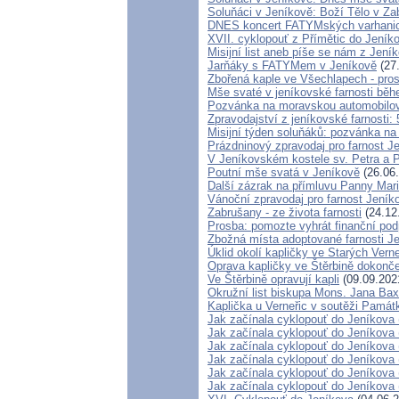
Soluňáci v Jeníkově: Boží Tělo v Z
DNES koncert FATYMských varhanic
XVII. cyklopouť z Přímětic do Jeník
Misijní list aneb píše se nám z Jení
Jarňáky s FATYMem v Jeníkově
(27
Zbořená kaple ve Všechlapech - pro
Mše svaté v jeníkovské farnosti bě
Pozvánka na moravskou automobilov
Zpravodajství z jeníkovské farnosti: 
Misijní týden soluňáků: pozvánka na
Prázdninový zpravodaj pro farnost J
V Jeníkovském kostele sv. Petra a P
Poutní mše svatá v Jeníkově
(26.06
Další zázrak na přímluvu Panny Mari
Vánoční zpravodaj pro farnost Jení
Zabrušany - ze života farnosti
(24.12
Prosba: pomozte vyhrát finanční pod
Zbožná místa adoptované farnosti J
Úklid okolí kapličky ve Starých Verne
Oprava kapličky ve Štěrbině dokonč
Ve Štěrbině opravují kapli
(09.09.202
Okružní list biskupa Mons. Jana Ba
Kaplička u Verneřic v soutěži Památ
Jak začínala cyklopouť do Jeníkova 
Jak začínala cyklopouť do Jeníkova 
Jak začínala cyklopouť do Jeníkova 
Jak začínala cyklopouť do Jeníkova 
Jak začínala cyklopouť do Jeníkova 
Jak začínala cyklopouť do Jeníkova 