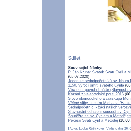
Sdílet
Související články:
P. Ján Krupa: Svátek Svatí Cyril a Me
(05.07.2020)
Jeden ze sedmipočetníků sv. Naum b
1150. výročí smrti svatého Cyrila
(06
Víra není povrchní nátěr (Slavnost sv
Kázání z velehradské pouti 2016
(06
Slovo olomouckého arcibiskupa Mons
Věčné sliby - sestra Michaela (Hank
Sedmipočetníci - žáci našich věrozv
Slavnostní odhalení sousoší sv. Cyri
Soutěžte se sv. Cyrilem a Metoděje
Pexeso Svatí Cyril a Metoděj
(18.03.
| Autor:
Lucka Růžičková
| Vydáno dne 26. 0