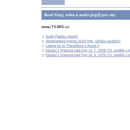
Nové filmy, videa a audia (mp3) pro vás:
www.TV-MIS.cz
::
Svatý Patriku (píseň)
::
Velehradská hymna 2026 (Hej, vzhůru poutníci)
::
Litanie ke sv. Františkovi z Assisi ()
::
Kázání z Vranova nad Dyjí 12. 7. 2026 (15. neděle v 
::
Kázání z Vranova nad Dyjí 28. 6. 2026 (13. neděle v 