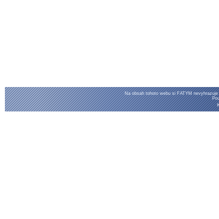
Na obsah tohoto webu si FATYM nevyhrazuje ž
Po