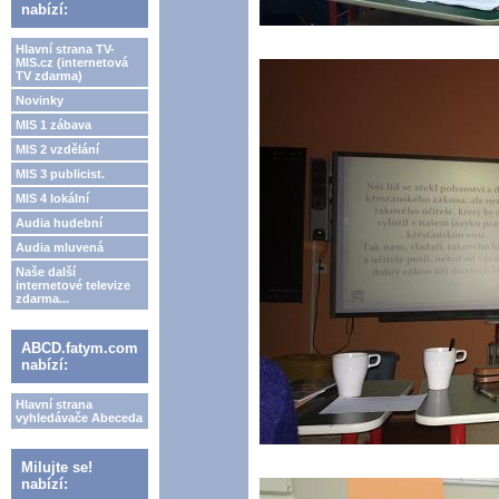
nabízí:
Hlavní strana TV-
MIS.cz (internetová
TV zdarma)
Novinky
MIS 1 zábava
MIS 2 vzdělání
MIS 3 publicist.
MIS 4 lokální
Audia hudební
Audia mluvená
Naše další
internetové televize
zdarma...
ABCD.fatym.com
nabízí:
Hlavní strana
vyhledávače Abeceda
Milujte se!
nabízí: