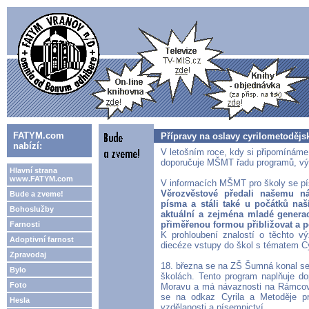
FATYM.com
Přípravy na oslavy cyrilometodějs
nabízí:
V letošním roce, kdy si připomínáme
doporučuje MŠMT řadu programů, výs
Hlavní strana
www.FATYM.com
V informacích MŠMT pro školy se pí
Věrozvěstové předali našemu nár
Bude a zveme!
písma a stáli také u počátků naší
Bohoslužby
aktuální a zejména mladé genera
přiměřenou formou přibližovat a p
Farnosti
K prohloubení znalostí o těchto v
Adoptivní farnost
diecéze vstupy do škol s tématem Cyr
Zpravodaj
18. března se na ZŠ Šumná konal sem
Bylo
školách. Tento program naplňuje d
Foto
Moravu a má návaznosti na Rámcový
se na odkaz Cyrila a Metoděje pr
Hesla
vzdělanosti a písemnictví.