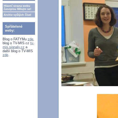
Hlavní strana webu
časopisu Milujte se!
Archiv vyšlých čísel
Spřátelené
weby:
Blog o FATYMu
zde
,
blog o TV-MIS.cz
tv-
mis.signaly.cz
a
další blog o TV-MIS
zde
.