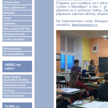
Lidové misie
Programy jsou rozděleny na 2 věkov
Cyrilem a Metodějem" a žáci 7. až
Mapa zajímavostí
připraven na 2 vyučovací hodiny. Žác
Marianky
připravené zajímavé aktivity, skupin
Knihy
Na Katechetickém centru Biskupstv
Zajímavé...
uskuteční.
www.biskupstvi.cz
Mimo oblast FATYMu
Výzdoba kostelů
O nás a kontakty
Personalizace
15 nejčtenějších
AMIMS.net
nabízí:
Hlavní strana
apoštolát A.M.I.M.S.
Knihovna on-line
Comicsy
Objednávky knih
TV-MIS.cz