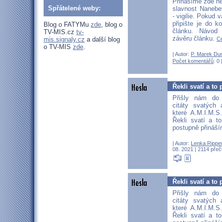
Přinášíme zde he
Spřátelené weby:
slavnost Nanebe
- vigilie. Pokud 
připište je do 
Blog o FATYMu
zde
, blog o
článku. Návod
TV-MIS.cz
tv-
závěru článku.
Ce
mis.signaly.cz
a další blog
o TV-MIS
zde
.
| Autor:
P. Marek Du
Počet komentářů
: 0 
Řekli svatí a to p
Přišly nám do
citáty svatých 
které A.M.I.M.
Řekli svatí a to
postupně přináší
| Autor:
Lenka Rippe
08. 2021 | 2114 přeč
Řekli svatí a to p
Přišly nám do
citáty svatých 
které A.M.I.M.
Řekli svatí a to