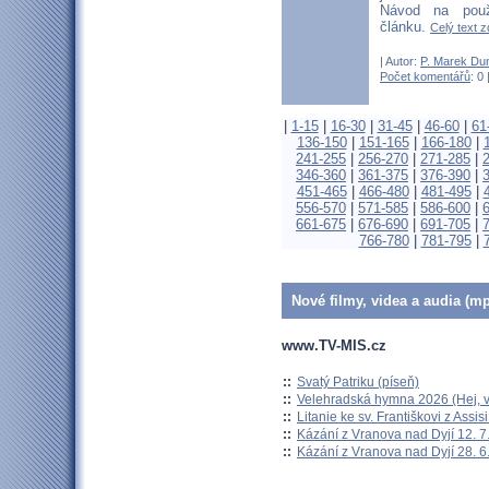
Návod na použ
článku.
Celý text z
| Autor:
P. Marek Du
Počet komentářů
: 0 
|
1-15
|
16-30
|
31-45
|
46-60
|
61
136-150
|
151-165
|
166-180
|
241-255
|
256-270
|
271-285
|
346-360
|
361-375
|
376-390
|
451-465
|
466-480
|
481-495
|
556-570
|
571-585
|
586-600
|
661-675
|
676-690
|
691-705
|
766-780
|
781-795
|
Nové filmy, videa a audia (mp
www.TV-MIS.cz
::
Svatý Patriku (píseň)
::
Velehradská hymna 2026 (Hej, v
::
Litanie ke sv. Františkovi z Assisi
::
Kázání z Vranova nad Dyjí 12. 7
::
Kázání z Vranova nad Dyjí 28. 6