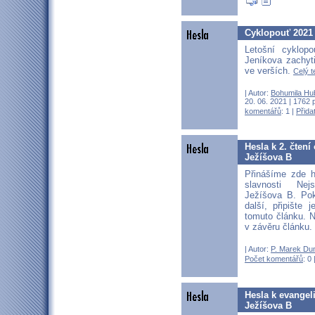
Cyklopouť 2021
Letošní cyklop
Jeníkova zachyt
ve verších.
Celý t
| Autor:
Bohumila Hu
20. 06. 2021 | 1762 
komentářů
: 1 |
Přida
Hesla k 2. čtení
Ježíšova B
Přinášíme zde h
slavnosti Nej
Ježíšova B. Po
další, připište
tomuto článku. N
v závěru článku.
| Autor:
P. Marek Du
Počet komentářů
: 0 
Hesla k evangel
Ježíšova B