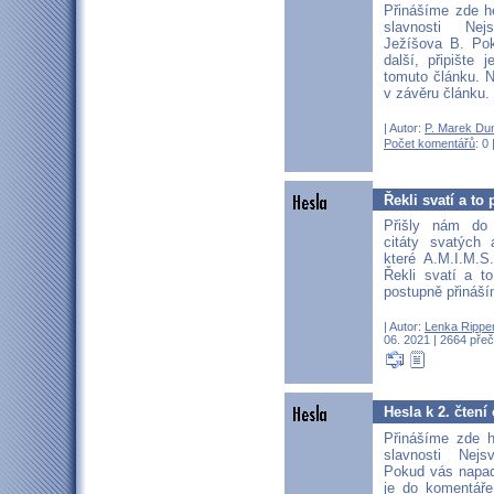
Přinášíme zde h
slavnosti Nej
Ježíšova B. Po
další, připište
tomuto článku. N
v závěru článku.
| Autor:
P. Marek Du
Počet komentářů
: 0 
Řekli svatí a to p
Přišly nám do
citáty svatých 
které A.M.I.M.
Řekli svatí a to
postupně přináší
| Autor:
Lenka Rippe
06. 2021 | 2664 přeč
Hesla k 2. čtení
Přinášíme zde h
slavnosti Nejs
Pokud vás napadn
je do komentáře