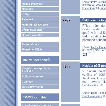
| Autor:
Petra Stepha
Mapa zajímavostí
dne 03. 09. 2021 | 1
komentářů
: 0 |
Přida
Marianky
Knihy
Zajímavé...
Řekli svatí a to p
Mimo oblast FATYMu
Přišly nám do
citáty svatých 
Výzdoba kostelů
které A.M.I.M.
O nás a kontakty
Řekli svatí a to
postupně přináší
Personalizace
| Autor:
Lenka Rippe
15 nejčtenějších
08. 2021 | 2156 přeč
AMIMS.net nabízí:
Hesla z pěší pou
Hlavní strana apoštolát
V článku nalez
A.M.I.M.S.
vznikla při pěš
Knihovna on-line
Jeníkova, kdy js
nad prvním li
Comicsy
kapitoly 9 až 11.
Objednávky knih
| Autor:
Dana Tichá
|
Počet komentářů
: 0 
TV-MIS.cz nabízí:
Hlavní strana TV-MIS.cz