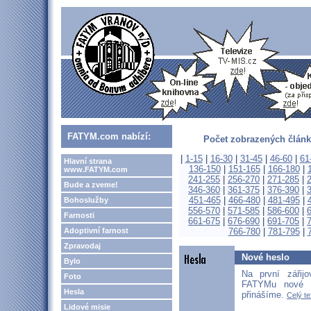
FATYM.com nabízí:
Počet zobrazených článk
|
1-15
|
16-30
|
31-45
|
46-60
|
61
Hlavní strana
136-150
|
151-165
|
166-180
|
www.FATYM.com
241-255
|
256-270
|
271-285
|
Bude a zveme!
346-360
|
361-375
|
376-390
|
451-465
|
466-480
|
481-495
|
Bohoslužby
556-570
|
571-585
|
586-600
|
Farnosti
661-675
|
676-690
|
691-705
|
Adoptivní farnost
766-780
|
781-795
|
Zpravodaj
Nové heslo
Bylo
Na první zářij
Foto
FATYMu nové 
Hesla
přinášíme.
Celý te
Lidové misie