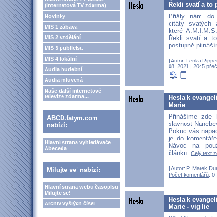
Řekli svatí a to p
(internetová TV zdarma)
Přišly nám do
Novinky
citáty svatých 
MIS 1 zábava
které A.M.I.M.
Řekli svatí a to
MIS 2 vzdělání
postupně přináší
MIS 3 publicist.
MIS 4 lokální
| Autor:
Lenka Rippe
08. 2021 | 2045 přeč
Audia hudební
Audia mluvená
Naše další internetové
televize zdarma...
Hesla k evangel
Marie
Přinášíme zde 
ABCD.fatym.com
slavnost Nanebe
nabízí:
Pokud vás napadn
je do komentáře
Hlavní strana vyhledávače
Návod na použ
Abeceda
článku.
Celý text z
| Autor:
P. Marek Du
Milujte se! nabízí:
Počet komentářů
: 0 
Hlavní strana webu časopisu
Milujte se!
Hesla k evangel
Archiv vyšlých čísel
Marie - vigilie