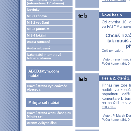
Počet komentářů
: 0 
(internetová TV zdarma)
Novinky
Nové heslo
MIS 1 zábava
Od čtvrtka 16. 
MIS 2 vzdělání
ve FATYMu nové 
MIS 3 publicist.
Chceš-li zaž
MIS 4 lokální
tak musíš 
Audia hudební
př
Audia mluvená
Celý text zde...
Naše další internetové
televize zdarma...
| Autor:
Irena Ihmov
Počet komentářů
: 0 
ABCD.fatym.com
nabízí:
Hesla 2. čtení 2
Přinášíme zde h
Hlavní strana vyhledávače
neděli velikon
Abeceda
napadnou další
komentáře k tom
Milujte se! nabízí:
na použití je v 
text zde...
Hlavní strana webu časopisu
| Autor:
P. Marek Du
Milujte se!
Počet komentářů
: 0 
Archiv vyšlých čísel