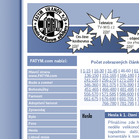
FATYM.com nabízí:
Počet zobrazených článk
|
1-15
|
16-30
|
31-45
|
46-60
|
61
Hlavní strana
136-150
|
151-165
|
166-180
|
www.FATYM.com
241-255
|
256-270
|
271-285
|
Bude a zveme!
346-360
|
361-375
|
376-390
|
451-465
|
466-480
|
481-495
|
Bohoslužby
556-570
|
571-585
|
586-600
|
Farnosti
661-675
|
676-690
|
691-705
|
Adoptivní farnost
766-780
|
781-795
|
Zpravodaj
Hesla k 1. čtení
Bylo
Přinášíme zde h
Foto
neděle velikon
Hesla
napadnou další
komentáře k tom
Lidové misie