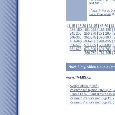
text zde...
| Autor:
P. Marek Du
Počet komentářů
: 0 
|
1-15
|
16-30
|
31-45
|
46-60
|
61
136-150
|
151-165
|
166-180
|
241-255
|
256-270
|
271-285
|
346-360
|
361-375
|
376-390
|
451-465
|
466-480
|
481-495
|
556-570
|
571-585
|
586-600
|
661-675
|
676-690
|
691-705
|
766-780
|
781-795
|
Nové filmy, videa a audia (mp
www.TV-MIS.cz
::
Svatý Patriku (píseň)
::
Velehradská hymna 2026 (Hej, v
::
Litanie ke sv. Františkovi z Assisi
::
Kázání z Vranova nad Dyjí 12. 7
::
Kázání z Vranova nad Dyjí 28. 6