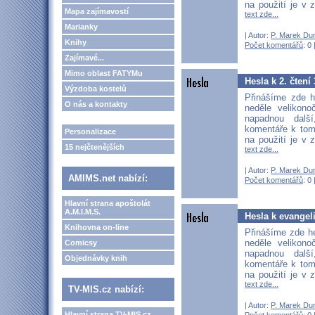
na použití je v 
Mapa zajímavostí
text zde...
Marianky
| Autor:
P. Marek Du
Knihy
Počet komentářů
: 0 
Zajímavé...
Mimo oblast FATYMu
Hesla k 2. čtení
Výzdoba kostelů
Přinášíme zde h
O nás a kontakty
neděle velikon
napadnou další
komentáře k tom
Personalizace
na použití je v 
15 nejčtenějších
text zde...
| Autor:
P. Marek Du
AMIMS.net nabízí:
Počet komentářů
: 0 
Hlavní strana apoštolát
A.M.I.M.S.
Hesla k evangel
Knihovna on-line
Přinášíme zde he
neděle velikon
Comicsy
napadnou další
Objednávky knih
komentáře k tom
na použití je v 
text zde...
TV-MIS.cz nabízí:
| Autor:
P. Marek Du
Hlavní strana TV-MIS.cz