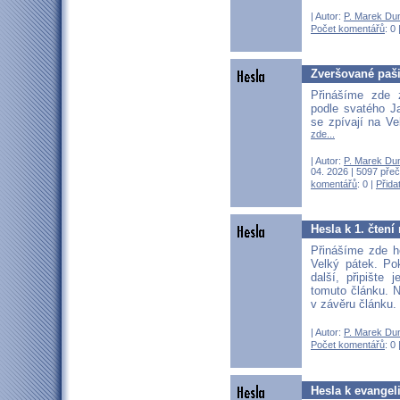
| Autor:
P. Marek Du
Počet komentářů
: 0 
Zveršované paši
Přinášíme zde 
podle svatého J
se zpívají na V
zde...
| Autor:
P. Marek Du
04. 2026 | 5097 přeč
komentářů
: 0 |
Přida
Hesla k 1. čtení
Přinášíme zde h
Velký pátek. P
další, připište
tomuto článku. N
v závěru článku.
| Autor:
P. Marek Du
Počet komentářů
: 0 
Hesla k evangel