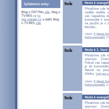
Hesla k evangel
Spřátelené weby:
Přinášíme zde he
Blog o FATYMu
zde
, blog o
neděle neděle v
TV-MIS.cz
tv-
vás napadnou dal
mis.signaly.cz
a další blog
komentáře k tom
o TV-MIS
zde
.
na použití je v 
text zde...
| Autor:
P. Marek Du
Počet komentářů
: 0 
Hesla k 1. čten
Přinášíme zde h
slavnost Zmrt
Pokud vás napadn
je do komentáře
Návod na použ
článku.
Celý text z
| Autor:
P. Marek Du
Počet komentářů
: 0 
Hesla k evangel
Přinášíme zde he
slavnost Zmrt