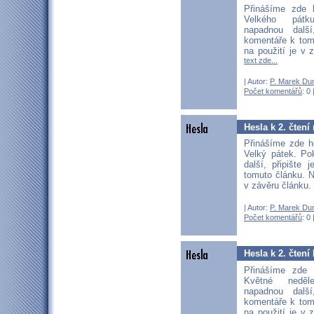
Přinášíme zde 
Velkého pát
napadnou další
komentáře k tom
na použití je v 
text zde...
| Autor:
P. Marek Du
Počet komentářů
: 0 
Hesla k 2. čtení
Přinášíme zde h
Velký pátek. P
další, připište
tomuto článku. N
v závěru článku.
| Autor:
P. Marek Du
Počet komentářů
: 0 
Hesla k 2. čtení
Přinášíme zde 
Květné nedě
napadnou další
komentáře k tom
na použití je v 