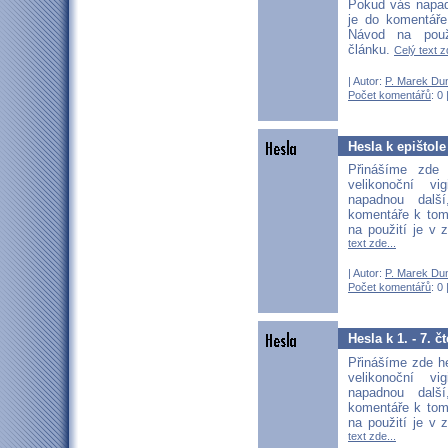
Pokud vás napadn
je do komentáře
Návod na použ
článku.
Celý text z
| Autor:
P. Marek Du
Počet komentářů
: 0 
Hesla k epištole
Přinášíme zde 
velikonoční vi
napadnou další
komentáře k tom
na použití je v 
text zde...
| Autor:
P. Marek Du
Počet komentářů
: 0 
Hesla k 1. - 7. č
Přinášíme zde he
velikonoční vi
napadnou další
komentáře k tom
na použití je v 
text zde...