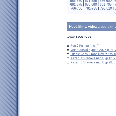
556-570
|
571-585
|
586-600
|
661-675
|
676-690
|
691-705
|
766-780
|
781-795
|
796-810
|
Nové filmy, videa a audia (mp
www.TV-MIS.cz
::
Svatý Patriku (píseň)
::
Velehradská hymna 2026 (Hej, v
::
Litanie ke sv. Františkovi z Assisi
::
Kázání z Vranova nad Dyjí 12. 7
::
Kázání z Vranova nad Dyjí 28. 6