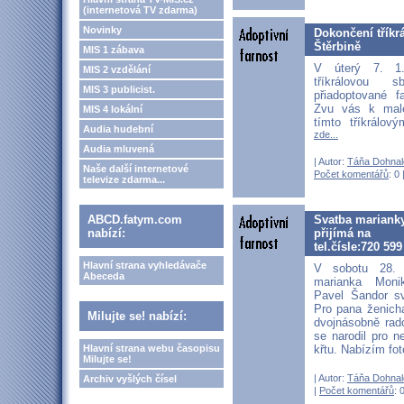
(internetová TV zdarma)
Novinky
Dokončení tříkr
Štěrbině
MIS 1 zábava
V úterý 7. 1.
MIS 2 vzdělání
tříkrálovou 
MIS 3 publicist.
přiadoptované f
Zvu vás k mal
MIS 4 lokální
tímto tříkrálo
Audia hudební
zde...
Audia mluvená
| Autor:
Táňa Dohnal
Naše další internetové
Počet komentářů
: 0 
televize zdarma...
ABCD.fatym.com
Svatba marianky
nabízí:
přijímá na
tel.čísle:720 599
Hlavní strana vyhledávače
V sobotu 28. 
Abeceda
marianka Mon
Pavel Šandor sv
Pro pana ženicha
Milujte se! nabízí:
dvojnásobně rad
se narodil pro ne
křtu. Nabízím fot
Hlavní strana webu časopisu
Milujte se!
| Autor:
Táňa Dohnal
Archiv vyšlých čísel
|
Počet komentářů
: 