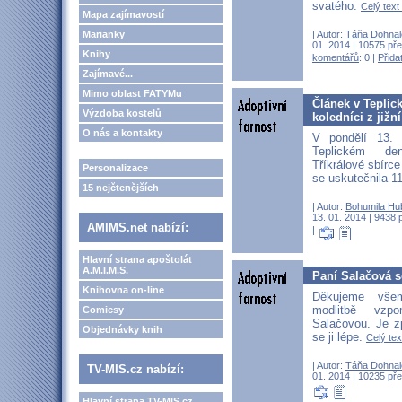
svatého.
Celý text 
Mapa zajímavostí
| Autor:
Táňa Dohnal
Marianky
01. 2014 | 10575 pře
Knihy
komentářů
: 0 |
Přida
Zajímavé...
Mimo oblast FATYMu
Článek v Teplic
Výzdoba kostelů
koledníci z jižn
O nás a kontakty
V pondělí 13.
Teplickém de
Tříkrálové sbírc
Personalizace
se uskutečnila 1
15 nejčtenějších
| Autor:
Bohumila Hu
13. 01. 2014 | 9438 
AMIMS.net nabízí:
|
Hlavní strana apoštolát
A.M.I.M.S.
Paní Salačová s
Knihovna on-line
Děkujeme vše
modlitbě vzp
Comicsy
Salačovou. Je z
Objednávky knih
se ji lépe.
Celý tex
| Autor:
Táňa Dohnal
TV-MIS.cz nabízí:
01. 2014 | 10235 pře
Hlavní strana TV-MIS.cz