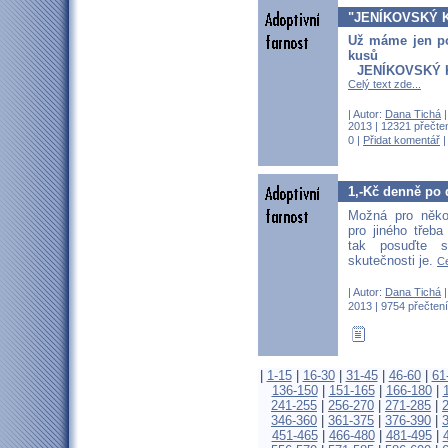
"JENÍKOVSKÝ 
Už máme jen po
kusů
JENÍKOVSKÝ 
Celý text zde...
| Autor:
Dana Tichá
|
2013 | 12321 přečten
0 |
Přidat komentář
1,-Kč denně po 
Možná pro něko
pro jiného třeba
tak posuďte 
skutečnosti je.
Ce
| Autor:
Dana Tichá
|
2013 | 9754 přečtení
|
1-15
|
16-30
|
31-45
|
46-60
|
61
136-150
|
151-165
|
166-180
|
241-255
|
256-270
|
271-285
|
346-360
|
361-375
|
376-390
|
451-465
|
466-480
|
481-495
|