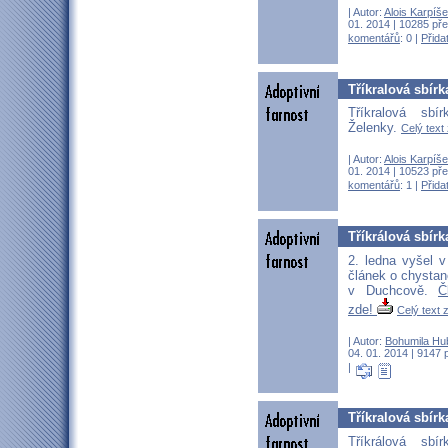
| Autor:
Alois Karpíš
01. 2014 | 10285 pře
komentářů
: 0 |
Přida
Tříkralová sbír
Tříkralová sb
Želenky.
Celý text 
| Autor:
Alois Karpíš
01. 2014 | 10523 pře
komentářů
: 1 |
Přida
Tříkrálová sbír
2. ledna vyšel 
článek o chystan
v Duchcově.
Č
zde!
Celý text z
| Autor:
Bohumila Hu
04. 01. 2014 | 9147 
|
Tříkralová sbírk
Tříkrálová sb