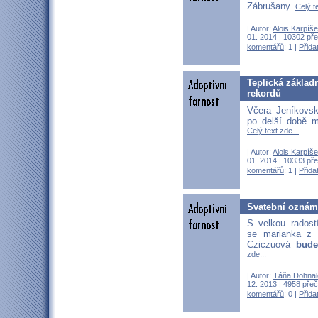
Zábrušany.
Celý te
| Autor:
Alois Karpíš
01. 2014 | 10302 pře
komentářů
: 1 |
Přida
Teplická základ
rekordů
Včera Jeníkovsko
po delší době m
Celý text zde...
| Autor:
Alois Karpíš
01. 2014 | 10333 pře
komentářů
: 1 |
Přida
Svatební oznám
S velkou rados
se marianka z
Cziczuová
bude
zde...
| Autor:
Táňa Dohnal
12. 2013 | 4958 přeč
komentářů
: 0 |
Přida