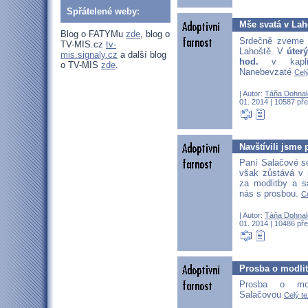
Spřátelené weby:
Mše svatá v Lah
Blog o FATYMu
zde
, blog o
Srdečně zveme 
TV-MIS.cz
tv-
Lahoště. V
úterý
mis.signaly.cz
a další blog
hod.
v kapli
o TV-MIS
zde
.
Nanebevzaté
Celý
| Autor:
Táňa Dohnal
01. 2014 | 10587 pře
Navštívili jsme
Paní Salačové se
však zůstává v 
za modlitby a 
nás s prosbou.
Ce
| Autor:
Táňa Dohnal
01. 2014 | 10486 pře
Prosba o modli
Prosba o mod
Salačovou
Celý te