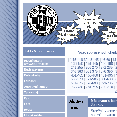
FATYM.com nabízí:
Počet zobrazených článk
|
1-15
|
16-30
|
31-45
|
46-60
|
61
Hlavní strana
136-150
|
151-165
|
166-180
|
www.FATYM.com
241-255
|
256-270
|
271-285
|
Bude a zveme!
346-360
|
361-375
|
376-390
|
451-465
|
466-480
|
481-495
|
Bohoslužby
556-570
|
571-585
|
586-600
|
Farnosti
661-675
|
676-690
|
691-705
|
Adoptivní farnost
766-780
|
781-795
|
796-810
|
Zpravodaj
Bylo
Mše svatá a čten
Foto
Jeníkov
Hesla
Srdečně zveme d
na mši svatou
Lidové misie