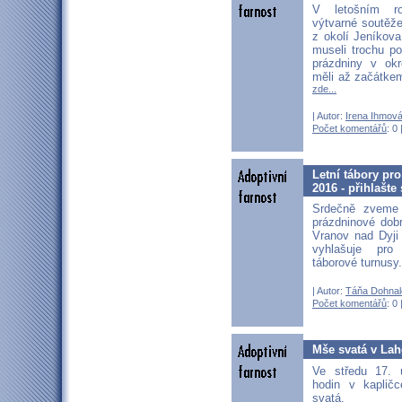
V letošním r
výtvarné soutěže
z okolí Jeníkov
museli trochu po
prázdniny v ok
měli až začátke
zde...
| Autor:
Irena Ihmov
Počet komentářů
: 0 
Letní tábory pro
2016 - přihlašte
Srdečně zveme
prázdninové dob
Vranov nad Dyji
vyhlašuje pr
táborové turnusy
| Autor:
Táňa Dohnal
Počet komentářů
: 0 
Mše svatá v Lah
Ve středu 17.
hodin v kaplič
svatá.