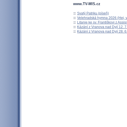
www.TV-MIS.cz
::
Svatý Patriku (píseň)
::
Velehradská hymna 2026 (Hej, v
::
Litanie ke sv. Františkovi z Assisi
::
Kázání z Vranova nad Dyjí 12. 7
::
Kázání z Vranova nad Dyjí 28. 6