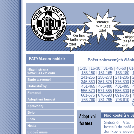
FATYM.com nabízí:
Počet zobrazených článk
|
1-15
|
16-30
|
31-45
|
46-60
|
61
Hlavní strana
136-150
|
151-165
|
166-180
|
www.FATYM.com
241-255
|
256-270
|
271-285
|
Bude a zveme!
346-360
|
361-375
|
376-390
|
451-465
|
466-480
|
481-495
|
Bohoslužby
556-570
|
571-585
|
586-600
|
Farnosti
661-675
|
676-690
|
691-705
|
Adoptivní farnost
766-780
|
781-795
|
796-810
|
Zpravodaj
Bylo
Noc kostelů v J
Foto
Srdečně Vás
Hesla
kostelů do naší 
Jeníkov v sever
Lidové misie