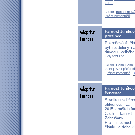
zde...
| Autor:
Irena Ihmov
Počet komentářů
: 0 
Farnost Jeníkov
prosinec
Pokračování čl
být rozdělený n
důvodu velkého
Celý text zde...
| Autor:
Dana Tichá
|
2016 | 9724 přečtení
|
Přidat komentář
|
Farnost Jeníkov
červenec
S velkou vděčno
ohlédnout za 
2015 v naších fa
Čech - farnost 
Zabrušany.
Pro možnost 
článku je třeba k