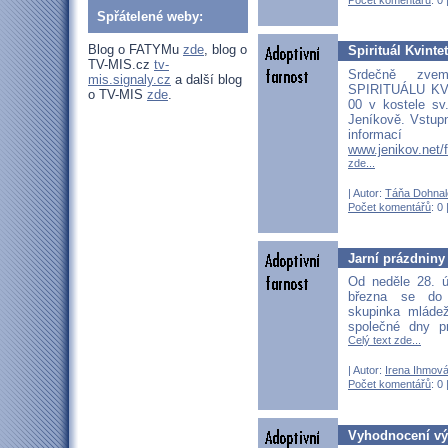
Spřátelené weby:
Blog o FATYMu
zde
, blog o
Spirituál Kvinte
TV-MIS.cz
tv-
Srdečně zve
mis.signaly.cz
a další blog
SPIRITUÁLU KVI
o TV-MIS
zde
.
00 v kostele sv
Jeníkově. Vstup
infor
www.jenikov.net/
zde...
| Autor:
Táňa Dohnal
Počet komentářů
: 0 
Jarní prázdniny
Od neděle 28. ú
března se do 
skupinka mláde
společné dny pr
Celý text zde...
| Autor:
Irena Ihmov
Počet komentářů
: 0 
Vyhodnocení vý