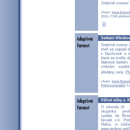
Srdečně zveme!
| Autor:
Irena Ihmov
2016 | 7246 přečtení
Setkání tříkrál
Srdečně zveme v
kteří se zapojili 
v Duchcově a t
které se tvořily 
Nakresli betlém.
vítězům soutě
předány ceny.
Pl
| Autor:
Irena Ihmov
Počet komentářů
: 0 
Věčné sliby s. 
O víkendu 15. -
skupinka jen
vydala do Brn
bývalé s.k. Pet
Helča, si můž
www.jenikov.net/