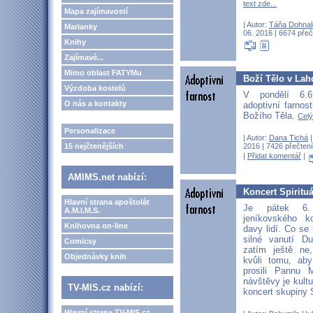
text zde...
Mapa zajímavostí
| Autor:
Táňa Dohnal
Marianky
06. 2016 | 6674 přeč
Knihy
Zajímavé...
Mimo oblast FATYMu
Boží Tělo v Lah
Výzdoba kostelů
V pondělí 6.
O nás a kontakty
adoptivní farnos
Božího Těla.
Celý
Personalizace
| Autor:
Dana Tichá
|
15 nejčtenějších
2016 | 7426 přečtení
|
Přidat komentář
|
AMIMS.net nabízí:
Koncert Spirituá
Hlavní strana apoštolát
Je pátek 6
A.M.I.M.S.
jeníkovského k
Knihovna on-line
davy lidí. Co se
silné vanutí D
Comicsy
zatím ještě ne,
Objednávky knih
kvůli tomu, aby
prosili Pannu 
návštěvy je kultu
TV-MIS.cz nabízí:
koncert skupiny S
Hlavní strana TV-MIS.cz