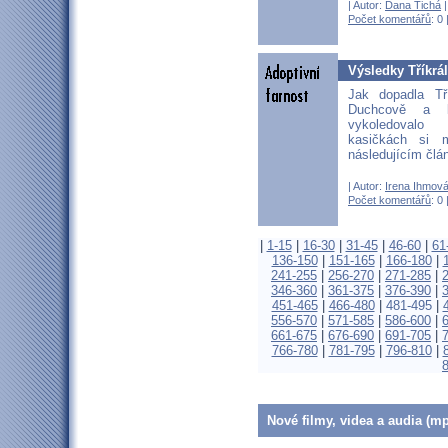
| Autor:
Dana Tichá
|
Počet komentářů
: 0 
Výsledky Tříkrá
Jak dopadla Tř
Duchcově a k
vykoledovalo
kasičkách si 
následujícím člá
| Autor:
Irena Ihmov
Počet komentářů
: 0 
|
1-15
|
16-30
|
31-45
|
46-60
|
61
136-150
|
151-165
|
166-180
|
241-255
|
256-270
|
271-285
|
346-360
|
361-375
|
376-390
|
451-465
|
466-480
|
481-495
|
556-570
|
571-585
|
586-600
|
661-675
|
676-690
|
691-705
|
766-780
|
781-795
|
796-810
|
Nové filmy, videa a audia (mp