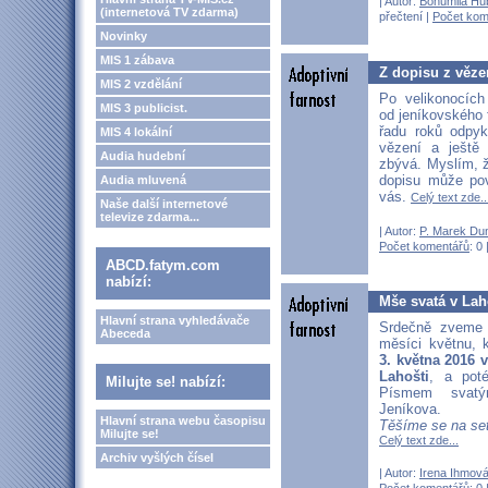
| Autor:
Bohumila Hu
(internetová TV zdarma)
přečtení |
Počet kom
Novinky
MIS 1 zábava
Z dopisu z vězen
MIS 2 vzdělání
Po velikonocích
MIS 3 publicist.
od jeníkovského f
řadu roků odpyk
MIS 4 lokální
vězení a ještě
Audia hudební
zbývá. Myslím, 
dopisu může po
Audia mluvená
vás.
Celý text zde..
Naše další internetové
televize zdarma...
| Autor:
P. Marek Du
Počet komentářů
: 0 
ABCD.fatym.com
nabízí:
Mše svatá v Lah
Hlavní strana vyhledávače
Srdečně zveme
Abeceda
měsíci květnu, 
3. května 2016 
Lahošti
, a pot
Milujte se! nabízí:
Písmem svat
Jeníkova.
Hlavní strana webu časopisu
Těšíme se na set
Milujte se!
Celý text zde...
Archiv vyšlých čísel
| Autor:
Irena Ihmov
Počet komentářů
: 0 